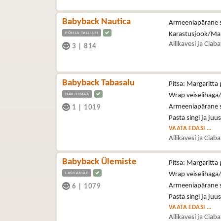
Babyback Nautica
Armeeniapärane se
PÕHJA-TALLINN
Karastusjook/Ma
Allikavesi ja Ciab
3
|
814
Babyback Tabasalu
Pitsa: Margaritta 
HARJUMAA
Wrap veiselihaga/
Armeeniapärane se
1
|
1019
Pasta singi ja juu
VAATA EDASI ...
Allikavesi ja Ciab
Babyback Ülemiste
Pitsa: Margaritta 
LASNAMÄE
Wrap veiselihaga/
Armeeniapärane se
6
|
1079
Pasta singi ja juu
VAATA EDASI ...
Allikavesi ja Ciab