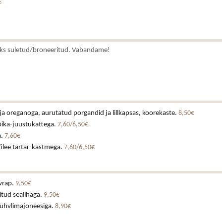
€
ks suletud/broneeritud. Vabandame!
ja oreganoga, aurutatud porgandid ja lillkapsas, koorekaste.
8,50€
õika-juustukattega.
7,60/6,50€
a.
7,60€
ilee tartar-kastmega.
7,60/6,50€
wrap.
9,50€
itud sealihaga.
9,50€
rühvlimajoneesiga.
8,90€