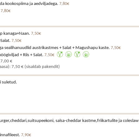
da kookospiima ja aedviljadega.
7,80€
.
7,80€
upp kanaga+Naan.
7,50€
+Salat.
7,50€
ga sealihanuudlid austrikastmes + Salat + Magushapu kaste.
7,50€
ögiviljad + Riis + Salat.
7,50€
 7,00 €
kaasa): 7,50 € (sisaldab pakendit)
i suletud.
urger,cheddari,suitsupeekoni, salsa-cheddar kastme,friikartulite ja coleslaw
rinnafileest.
7,90€