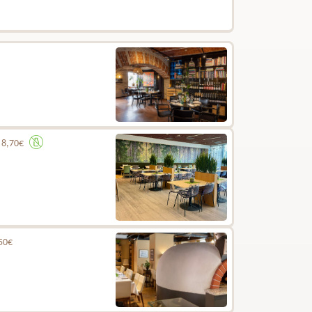
.
8,70€
50€