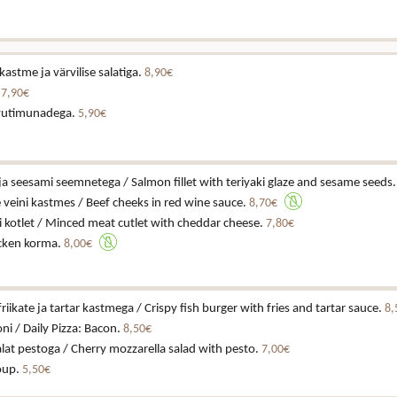
astme ja värvilise salatiga.
8,90€
.
7,90€
vutimunadega.
5,90€
i ja seesami seemnetega / Salmon fillet with teriyaki glaze and sesame seeds
veini kastmes / Beef cheeks in red wine sauce.
8,70€
 kotlet / Minced meat cutlet with cheddar cheese.
7,80€
cken korma.
8,00€
iikate ja tartar kastmega / Crispy fish burger with fries and tartar sauce.
8,
ni / Daily Pizza: Bacon.
8,50€
alat pestoga / Cherry mozzarella salad with pesto.
7,00€
soup.
5,50€