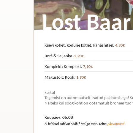
Lost Baar
Kiievi kotlet, kodune kotlet, kanašnitsel.
4,90€
Borš & Seljanka.
2,90€
Komplekt: Komplekt.
7,90€
Magustoit: Kook.
1,90€
kartul
Tegemist on automaatselt lisatud pakkumisega! Se
Näiteks kui söögikoht on ootamatult broneeritud 
Kuupäev: 06.08
Ei leidnud sobivat sööki? Valige mõni teine
päevapraad
.