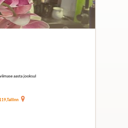
 viimase aasta jooksul
19,Tallinn