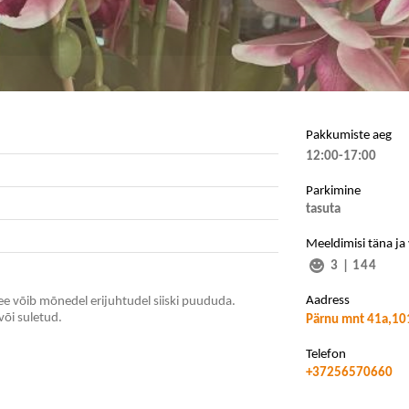
Pakkumiste aeg
12:00-17:00
Parkimine
tasuta
Meeldimisi täna ja
3
|
144
Aadress
e võib mõnedel erijuhtudel siiski puududa.
või suletud.
Pärnu mnt 41a,101
Telefon
+37256570660