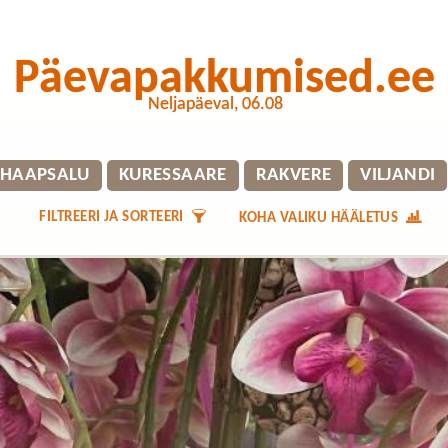
Päevapakkumised.ee
Neljapäeval, 06.08
HAAPSALU
KURESSAARE
RAKVERE
VILJANDI
FILTREERI JA SORTEERI
KOHA VALIKU HÄÄLETUS