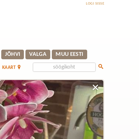
LOGI SISSE
JÕHVI
VALGA
MUU EESTI
KAART