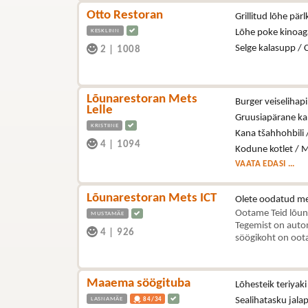
Otto Restoran
Grillitud lõhe pär
KESKLINN
Lõhe poke kinoag
Selge kalasupp / 
2
|
1008
Lõunarestoran Mets
Burger veiselihapi
Lelle
Gruusiapärane kal
KRISTIINE
Kana tšahhohbili 
4
|
1094
Kodune kotlet / M
VAATA EDASI ...
Lõunarestoran Mets ICT
Olete oodatud me
Ootame Teid lõun
MUSTAMÄE
Tegemist on autom
4
|
926
söögikoht on oota
Maaema söögituba
Lõhesteik teriyaki
LASNAMÄE
Sealihatasku jala
84/34