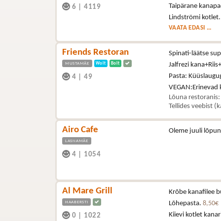
Taipärane kanapa
6
|
4119
Lindströmi kotlet
VAATA EDASI ...
Friends Restoran
Spinati-läätse s
MUSTAMÄE
Wolt
Bolt
Jalfrezi kana+Riis
Pasta: Küüslaugu
4
|
49
VEGAN:Erinevad kö
Lõuna restoranis:
Tellides veebist (
Airo Cafe
Oleme juuli lõpun
LASNAMÄE
4
|
1054
Al Mare Grill
Krõbe kanafilee b
HAABERSTI
Lõhepasta.
8,50€
Kiievi kotlet kana
0
|
1022