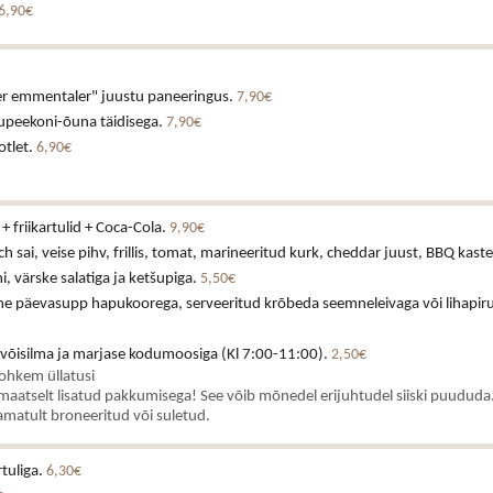
6,90€
uer emmentaler" juustu paneeringus.
7,90€
tsupeekoni-õuna täidisega.
7,90€
otlet.
6,90€
+ friikartulid + Coca-Cola.
9,90€
h sai, veise pihv, frillis, tomat, marineeritud kurk, cheddar juust, BBQ kast
 värske salatiga ja ketšupiga.
5,50€
ne päevasupp hapukoorega, serveeritud krõbeda seemneleivaga või lihapiru
 võisilma ja marjase kodumoosiga (Kl 7:00-11:00).
2,50€
rohkem üllatusi
aatselt lisatud pakkumisega! See võib mõnedel erijuhtudel siiski puududa.
matult broneeritud või suletud.
rtuliga.
6,30€