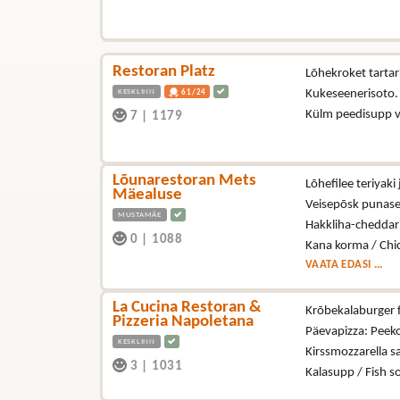
Restoran Platz
Lõhekroket tartark
KESKLINN
Kukeseenerisoto
61/24
Külm peedisupp 
7
|
1179
Lõunarestoran Mets
Lõhefilee teriyak
Mäealuse
Veisepõsk punase 
MUSTAMÄE
Hakkliha-cheddari
0
|
1088
Kana korma / Chi
VAATA EDASI ...
La Cucina Restoran &
Krõbekalaburger fr
Pizzeria Napoletana
Päevapizza: Peeko
KESKLINN
Kirssmozzarella s
3
|
1031
Kalasupp / Fish 