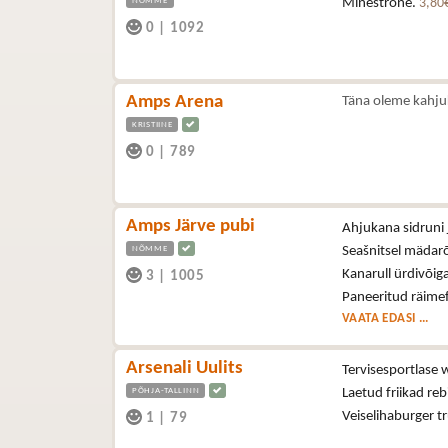
NÕMME
Minestrone.
3,80
0
|
1092
Amps Arena
Täna oleme kahju
KRISTIINE
0
|
789
Amps Järve pubi
Ahjukana sidruni 
NÕMME
Seašnitsel mädar
Kanarull ürdivõig
3
|
1005
Paneeritud räimef
VAATA EDASI ...
Arsenali Uulits
Tervisesportlase 
PÕHJA-TALLINN
Laetud friikad reb
Veiselihaburger t
1
|
79