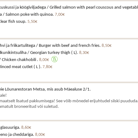
lkuskussi ja köögiviljadega / Grilled salmon with pearl couscous and vegetab
a / Salmon poke with quinoa.
7,00€
Clear fish soup.
5,50€
hvi ja friikartulitega / Burger with beef and french fries.
8,50€
kunikintsuliha / Georgian turkey thigh ( L).
8,30€
/ Chicken chakhobili .
8,00€
inced meat cutlet ( L ).
7,80€
ie Lõunarestoran Metsa, mis asub Mäealuse 2/1.
ale!
aatselt lisatud pakkumisega! See võib mõnedel erijuhtudel siiski puududa.
matult broneeritud või suletud.
 glasuuriga.
8,60€
peno ja cheddariga.
8,00€