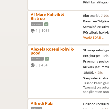
Pilaff kanalihaga.
Al Mare Kohvik &
Bbq searibi.
7,90€
Bistroo
Kanafilee "Allgä
KRISTIINE
Seavälisfilee sui
4
|
1035
Röstsibula hakk-k
VAATA EDASI ...
Alexela Roseni kohvik-
XL wrap kebabiga 
pood
BBQ burger - Brioc
KESKLINN
Praemuna peekoni,
5
|
454
Rikkalik ja tummi
15:00).
4,25€
Soe puder kuldse
-Kliendikaardiga 
Tegemist on autom
söögikoht on oota
Alfredi Pubi
Grilllõhe keeduka