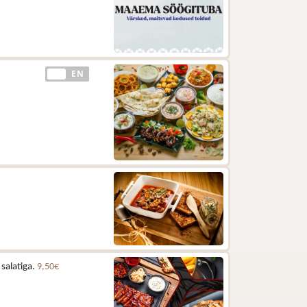
EE
EN
 salatiga.
9,50€