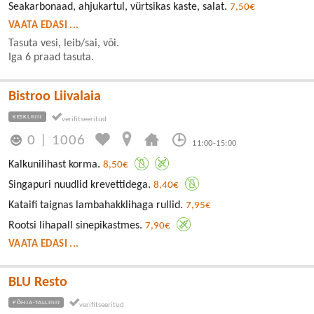
Seakarbonaad, ahjukartul, vürtsikas kaste, salat.
7,50€
VAATA EDASI ...
Tasuta vesi, leib/sai, või.
Iga 6 praad tasuta.
Bistroo Liivalaia
KESKLINN
0
|
1006
11:00-15:00
Kalkunilihast korma.
8,50€
Singapuri nuudlid krevettidega.
8,40€
Kataifi taignas lambahakklihaga rullid.
7,95€
Rootsi lihapall sinepikastmes.
7,90€
VAATA EDASI ...
BLU Resto
PÕHJA-TALLINN