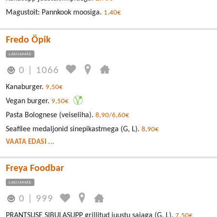
Magustoit: Pannkook moosiga.
1,40€
Fredo Öpik
LASNAMÄE
0
|
1066
Kanaburger.
9,50€
Vegan burger.
9,50€
Pasta Bolognese (veiseliha).
8,90/6,60€
Seafilee medaljonid sinepikastmega (G, L).
8,90€
VAATA EDASI ...
Freya Foodbar
LASNAMÄE
0
|
999
PRANTSUSE SIBULASUPP grillitud juustu saiaga (G, L).
7,50€