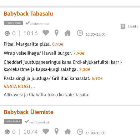
Babyback Tabasalu
HARJUMAA
tasuta
0
|
1016
11:30-15:00
Pitsa: Margaritta pizza.
8,90€
Wrap veiselihaga/ Hawaii burger.
7,90€
Cheddari juustupaneeringus kana ürdi-ahjukartulite, karri-
koorekastme ja kapsa-kurgi salatiga.
7,30€
Pasta singi ja juustuga/ Grillitud kanasalat.
6,90€
VAATA EDASI ...
Allikavesi ja Ciabatta toidu kõrvale Tasuta!
Babyback Ülemiste
LASNAMÄE
0
|
1074
11:00-15:00