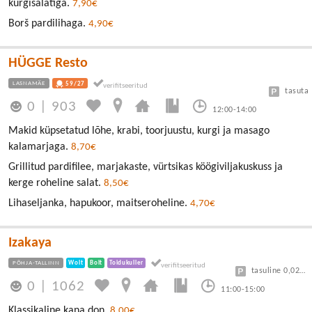
kurgisalatiga.
7,90€
Borš pardilihaga.
4,90€
HÜGGE Resto
LASNAMÄE
59/27
tasuta
0
|
903
12:00-14:00
Makid küpsetatud lõhe, krabi, toorjuustu, kurgi ja masago
kalamarjaga.
8,70€
Grillitud pardifilee, marjakaste, vürtsikas köögiviljakuskuss ja
kerge roheline salat.
8,50€
Lihaseljanka, hapukoor, maitseroheline.
4,70€
Izakaya
PÕHJA-TALLINN
Wolt
Bolt
Toidukuller
tasuline 0,025 €/minut
0
|
1062
11:00-15:00
Klassikaline kana don.
8,00€