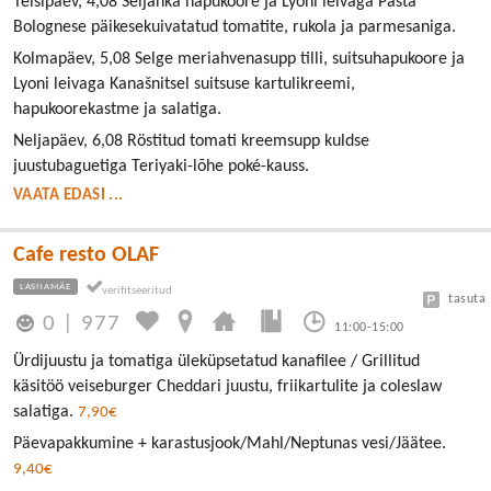
Teisipäev, 4,08 Seljanka hapukoore ja Lyoni leivaga Pasta
Bolognese päikesekuivatatud tomatite, rukola ja parmesaniga.
Kolmapäev, 5,08 Selge meriahvenasupp tilli, suitsuhapukoore ja
Lyoni leivaga Kanašnitsel suitsuse kartulikreemi,
hapukoorekastme ja salatiga.
Neljapäev, 6,08 Röstitud tomati kreemsupp kuldse
juustubaguetiga Teriyaki-lõhe poké-kauss.
VAATA EDASI ...
Cafe resto OLAF
LASNAMÄE
tasuta
0
|
977
11:00-15:00
Ürdijuustu ja tomatiga üleküpsetatud kanafilee / Grillitud
käsitöö veiseburger Cheddari juustu, friikartulite ja coleslaw
salatiga.
7,90€
Päevapakkumine + karastusjook/Mahl/Neptunas vesi/Jäätee.
9,40€