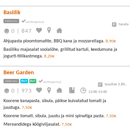
Basiilik
KESKLINN
tasuta
0
|
847
Ahjupasta ploomtomatite, BBQ kana ja mozzarellaga.
8,90€
Basiiliku majasalat soolalõhe, grillitud kartuli, keedumuna ja
jogurti-tillikastmega.
8,20€
Beer Garden
KESKLINN
Wolt
Bolt
tasuline 2,80/30min
0
|
973
12:00-15:00
Koorene kanapasta, sibula, päikse kuivatatud tomati ja
juustuga.
7,50€
Koorene tomati, sibula, juustu ja mini spinatiga pasta.
7,50€
Mereandidega köögiviljasalat.
7,50€