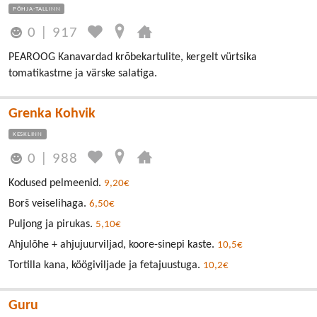
PÕHJA-TALLINN
0
|
917
PEAROOG Kanavardad krõbekartulite, kergelt vürtsika
tomatikastme ja värske salatiga.
Grenka Kohvik
KESKLINN
0
|
988
Kodused pelmeenid.
9,20€
Borš veiselihaga.
6,50€
Puljong ja pirukas.
5,10€
Ahjulõhe + ahjujuurviljad, koore-sinepi kaste.
10,5€
Tortilla kana, köögiviljade ja fetajuustuga.
10,2€
Guru