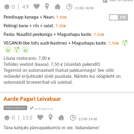
kuni 2h tasuta
0
|
49
11:00-16:00
EE
EN
Peedisupp kanaga + Naan.
7,50€
Pekingi kana + riis + salat.
7,50€
Pasta: Nuudlid peekoniga + Magushapu kaste.
7,50€
VEGAN:Krõbe tofu austrikastmes + Magushapu kaste.
7,50€
Lõuna restoranis: 7,00 €
Tellides veebist (kaasa): 7,50 € (sisaldab pakendit)
Tegemist on automaatselt lisatud pakkumisega! See võib
mõnedel erijuhtudel siiski puududa. Näiteks kui söögikoht on
ootamatult broneeritud või suletud.
Aarde Pagari Leivabaar
PÕHJA-TALLINN
0
|
155
12:00-14:00
Täna kahjuks päevapakkumisi ei ole. Vabandame!