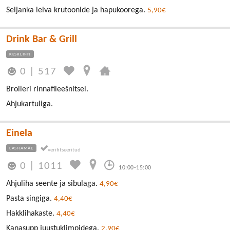
Seljanka leiva krutoonide ja hapukoorega.
5,90€
Drink Bar & Grill
KESKLINN
0
|
517
Broileri rinnafileešnitsel.
Ahjukartuliga.
Einela
LASNAMÄE
0
|
1011
10:00-15:00
Ahjuliha seente ja sibulaga.
4,90€
Pasta singiga.
4,40€
Hakklihakaste.
4,40€
Kanasupp juustuklimpidega.
2,90€