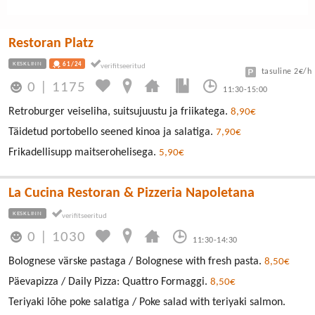
Restoran Platz
KESKLINN
61/24
tasuline 2€/h
0
|
1175
11:30-15:00
Retroburger veiseliha, suitsujuustu ja friikatega.
8,90€
Täidetud portobello seened kinoa ja salatiga.
7,90€
Frikadellisupp maitserohelisega.
5,90€
La Cucina Restoran & Pizzeria Napoletana
KESKLINN
0
|
1030
11:30-14:30
Bolognese värske pastaga / Bolognese with fresh pasta.
8,50€
Päevapizza / Daily Pizza: Quattro Formaggi.
8,50€
Teriyaki lõhe poke salatiga / Poke salad with teriyaki salmon.