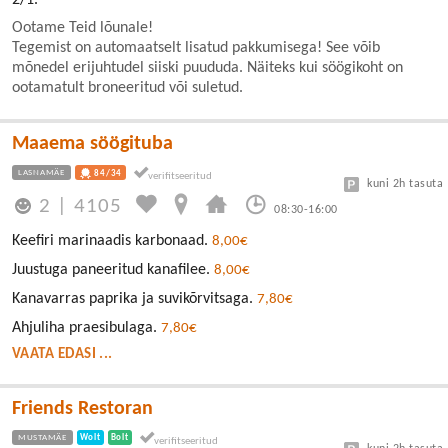
Ootame Teid lõunale!
Tegemist on automaatselt lisatud pakkumisega! See võib
mõnedel erijuhtudel siiski puududa. Näiteks kui söögikoht on
ootamatult broneeritud või suletud.
Maaema söögituba
LASNAMÄE
84/34
kuni 2h tasuta
2
|
4105
08:30-16:00
Keefiri marinaadis karbonaad.
8,00€
Juustuga paneeritud kanafilee.
8,00€
Kanavarras paprika ja suvikõrvitsaga.
7,80€
Ahjuliha praesibulaga.
7,80€
VAATA EDASI ...
Friends Restoran
MUSTAMÄE
Wolt
Bolt