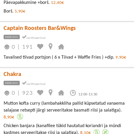
Päevapakkumine +borš.
12,40€
Borš.
5,90€
Captain Roosters Bar&Wings
KESKLINN
0
|
191
Tavalised tiivad portsjon ( 6 x Tiivad + Waffle Fries ) +dip.
9,90€
Chakra
KESKLINN
0
|
923
12:00-15:30
Mutton kofta curry (lambahakkliha pallid küpsetatud vanaema
salajase retsepti järgi serveeritakse basmati riisi ja salatiga).
8,90€
Chicken banjara (kanafilee tükid hautatud koriandri ja mündi
kastmes serveeritakse riisi ja salatiga).
8,10€