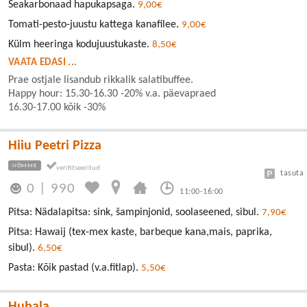
Seakarbonaad hapukapsaga.
9,00€
Tomati-pesto-juustu kattega kanafilee.
9,00€
Külm heeringa kodujuustukaste.
8,50€
VAATA EDASI ...
Prae ostjale lisandub rikkalik salatibuffee.
Happy hour: 15.30-16.30 -20% v.a. päevapraed
16.30-17.00 kõik -30%
Hiiu Peetri Pizza
NÕMME
tasuta
0
|
990
11:00-16:00
Pitsa: Nädalapitsa: sink, šampinjonid, soolaseened, sibul.
7,90€
Pitsa: Hawaij (tex-mex kaste, barbeque kana,mais, paprika,
sibul).
6,50€
Pasta: Kõik pastad (v.a.fitlap).
5,50€