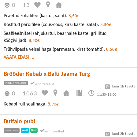
0
|
13
Praetud kohafilee (kartul, salat).
8,50€
Röstitud pardifilee (cous-cous, kirsi kaste, salat).
8,50€
Seafileešnitsel (ahjukartul, bearnaise kaste, grillitud
köögiviljad).
8,50€
Trühvlipasta veiselihaga (parmesan, kirss tomatid).
8,50€
VAATA EDASI ...
Brööder Kebab x Balti Jaama Turg
PÕHJA-TALLINN
kuni 1h tasuta
0
|
1063
11:30-15:00
Kebabi rull sealihaga.
8,90€
Buffalo pubi
KRISTIINE
Wolt
Bolt
kuni 2h tasuta