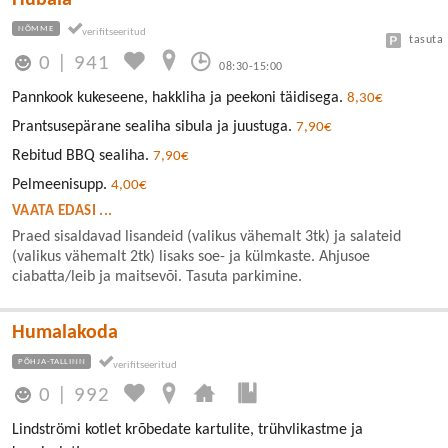
Hubala
NÕMME
tasuta
0
|
941
08:30-15:00
Pannkook kukeseene, hakkliha ja peekoni täidisega.
8,30€
Prantsusepärane sealiha sibula ja juustuga.
7,90€
Rebitud BBQ sealiha.
7,90€
Pelmeenisupp.
4,00€
VAATA EDASI ...
Praed sisaldavad lisandeid (valikus vähemalt 3tk) ja salateid
(valikus vähemalt 2tk) lisaks soe- ja külmkaste. Ahjusoe
ciabatta/leib ja maitsevõi. Tasuta parkimine.
Humalakoda
PÕHJA-TALLINN
0
|
992
Lindströmi kotlet krõbedate kartulite, trühvlikastme ja