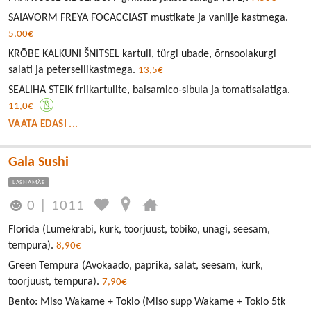
SAIAVORM FREYA FOCACCIAST mustikate ja vanilje kastmega.
5,00€
KRÕBE KALKUNI ŠNITSEL kartuli, türgi ubade, õrnsoolakurgi
salati ja petersellikastmega.
13,5€
SEALIHA STEIK friikartulite, balsamico-sibula ja tomatisalatiga.
11,0€
VAATA EDASI ...
Gala Sushi
LASNAMÄE
0
|
1011
Florida (Lumekrabi, kurk, toorjuust, tobiko, unagi, seesam,
tempura).
8,90€
Green Tempura (Avokaado, paprika, salat, seesam, kurk,
toorjuust, tempura).
7,90€
Bento: Miso Wakame + Tokio (Miso supp Wakame + Tokio 5tk