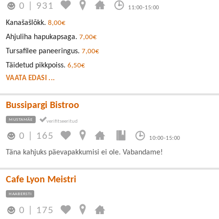
0
|
931
11:00-15:00
Kanašašlõkk.
8,00€
Ahjuliha hapukapsaga.
7,00€
Tursafilee paneeringus.
7,00€
Täidetud pikkpoiss.
6,50€
VAATA EDASI ...
Bussipargi Bistroo
MUSTAMÄE
0
|
165
10:00-15:00
Täna kahjuks päevapakkumisi ei ole. Vabandame!
Cafe Lyon Meistri
HAABERSTI
0
|
175