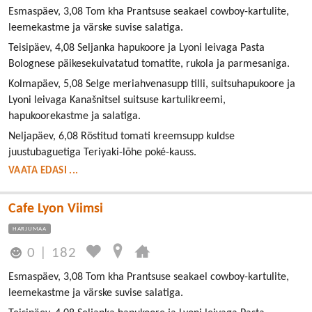
Esmaspäev, 3,08 Tom kha Prantsuse seakael cowboy-kartulite,
leemekastme ja värske suvise salatiga.
Teisipäev, 4,08 Seljanka hapukoore ja Lyoni leivaga Pasta
Bolognese päikesekuivatatud tomatite, rukola ja parmesaniga.
Kolmapäev, 5,08 Selge meriahvenasupp tilli, suitsuhapukoore ja
Lyoni leivaga Kanašnitsel suitsuse kartulikreemi,
hapukoorekastme ja salatiga.
Neljapäev, 6,08 Röstitud tomati kreemsupp kuldse
juustubaguetiga Teriyaki-lõhe poké-kauss.
VAATA EDASI ...
Cafe Lyon Viimsi
HARJUMAA
0
|
182
Esmaspäev, 3,08 Tom kha Prantsuse seakael cowboy-kartulite,
leemekastme ja värske suvise salatiga.