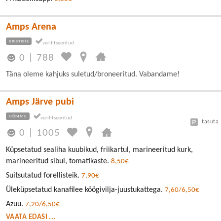
Amps Arena
KRISTIINE
0
|
788
Täna oleme kahjuks suletud/broneeritud. Vabandame!
Amps Järve pubi
NÕMME
tasuta
0
|
1005
Küpsetatud sealiha kuubikud, friikartul, marineeritud kurk,
marineeritud sibul, tomatikaste.
8,50€
Suitsutatud forellisteik.
7,90€
Üleküpsetatud kanafilee köögivilja-juustukattega.
7,60/6,50€
Azuu.
7,20/6,50€
VAATA EDASI ...