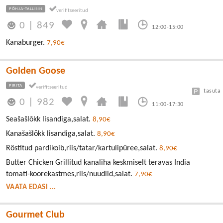
PÕHJA-TALLINN
0
|
849
12:00-15:00
Kanaburger.
7,90€
Golden Goose
PIRITA
tasuta
0
|
982
11:00-17:30
Seašašlõkk lisandiga,salat.
8,90€
Kanašašlõkk lisandiga,salat.
8,90€
Röstitud pardikoib,riis/tatar/kartulipüree,salat.
8,90€
Butter Chicken Grillitud kanaliha keskmiselt teravas India
tomati-koorekastmes,riis/nuudlid,salat.
7,90€
VAATA EDASI ...
Gourmet Club