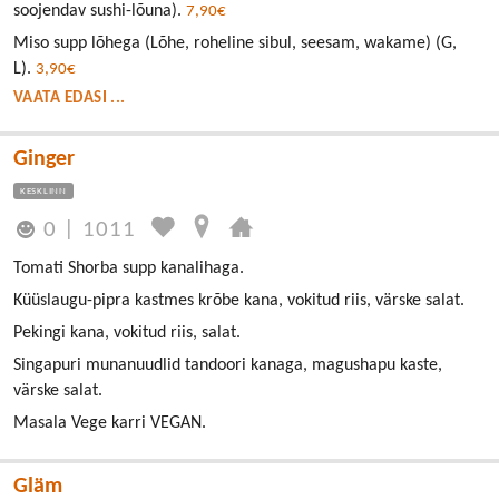
soojendav sushi-lõuna).
7,90€
Miso supp lõhega (Lõhe, roheline sibul, seesam, wakame) (G,
L).
3,90€
VAATA EDASI ...
Ginger
KESKLINN
0
|
1011
Tomati Shorba supp kanalihaga.
Küüslaugu-pipra kastmes krõbe kana, vokitud riis, värske salat.
Pekingi kana, vokitud riis, salat.
Singapuri munanuudlid tandoori kanaga, magushapu kaste,
värske salat.
Masala Vege karri VEGAN.
Gläm