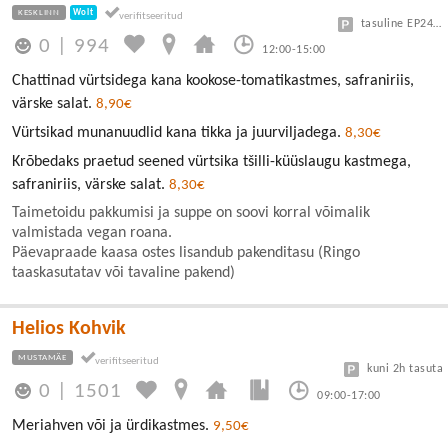
KESKLINN
Wolt
tasuline EP24 või Vanalinn
0
|
994
12:00-15:00
Chattinad vürtsidega kana kookose-tomatikastmes, safraniriis,
värske salat.
8,90€
Vürtsikad munanuudlid kana tikka ja juurviljadega.
8,30€
Krõbedaks praetud seened vürtsika tšilli-küüslaugu kastmega,
safraniriis, värske salat.
8,30€
Taimetoidu pakkumisi ja suppe on soovi korral võimalik
valmistada vegan roana.
Päevapraade kaasa ostes lisandub pakenditasu (Ringo
taaskasutatav või tavaline pakend)
Helios Kohvik
MUSTAMÄE
kuni 2h tasuta
0
|
1501
09:00-17:00
Meriahven või ja ürdikastmes.
9,50€