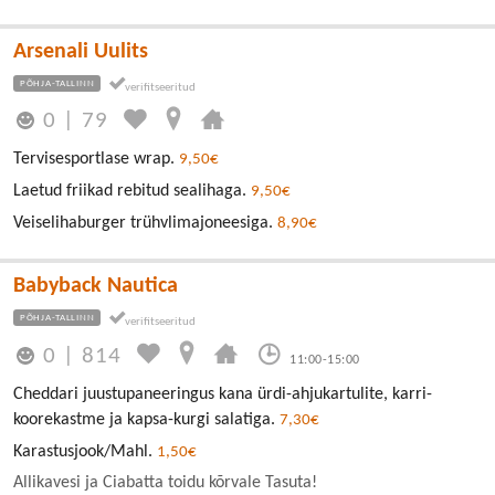
Arsenali Uulits
PÕHJA-TALLINN
0
|
79
Tervisesportlase wrap.
9,50€
Laetud friikad rebitud sealihaga.
9,50€
Veiselihaburger trühvlimajoneesiga.
8,90€
Babyback Nautica
PÕHJA-TALLINN
0
|
814
11:00-15:00
Cheddari juustupaneeringus kana ürdi-ahjukartulite, karri-
koorekastme ja kapsa-kurgi salatiga.
7,30€
Karastusjook/Mahl.
1,50€
Allikavesi ja Ciabatta toidu kõrvale Tasuta!