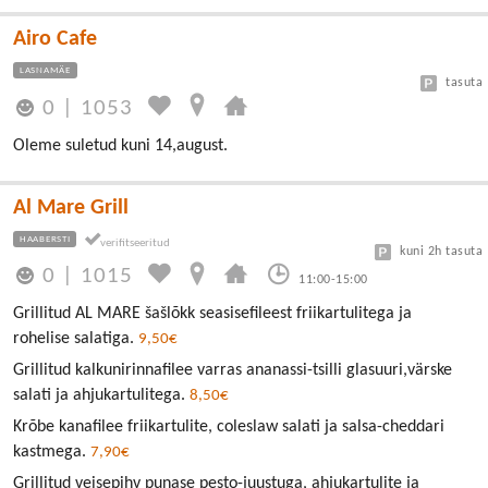
Airo Cafe
LASNAMÄE
tasuta
0
|
1053
Oleme suletud kuni 14,august.
Al Mare Grill
HAABERSTI
kuni 2h tasuta
0
|
1015
11:00-15:00
Grillitud AL MARE šašlõkk seasisefileest friikartulitega ja
rohelise salatiga.
9,50€
Grillitud kalkunirinnafilee varras ananassi-tsilli glasuuri,värske
salati ja ahjukartulitega.
8,50€
Krõbe kanafilee friikartulite, coleslaw salati ja salsa-cheddari
kastmega.
7,90€
Grillitud veisepihv punase pesto-juustuga, ahjukartulite ja