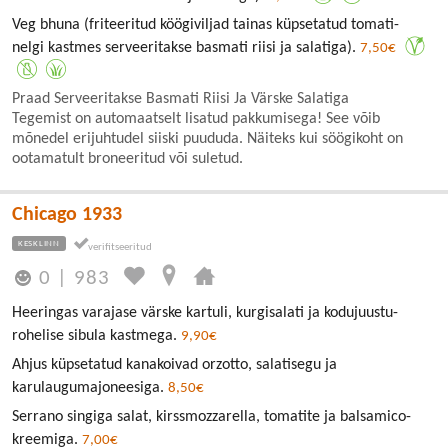
Veg bhuna (friteeritud köögiviljad tainas küpsetatud tomati-
nelgi kastmes serveeritakse basmati riisi ja salatiga).
7,50€
Praad Serveeritakse Basmati Riisi Ja Värske Salatiga
Tegemist on automaatselt lisatud pakkumisega! See võib
mõnedel erijuhtudel siiski puududa. Näiteks kui söögikoht on
ootamatult broneeritud või suletud.
Chicago 1933
KESKLINN
0
|
983
Heeringas varajase värske kartuli, kurgisalati ja kodujuustu-
rohelise sibula kastmega.
9,90€
Ahjus küpsetatud kanakoivad orzotto, salatisegu ja
karulaugumajoneesiga.
8,50€
Serrano singiga salat, kirssmozzarella, tomatite ja balsamico-
kreemiga.
7,00€