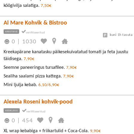
köögivilja salatiga.
7,50€
Al Mare Kohvik & Bistroo
KRISTIINE
kuni 1h tasuta
0
|
1030
Kreekapärane kanatasku päikesekuivatatud tomati ja feta juustu
täidisega.
7,90€
Seemne paneeringus tursafilee.
7,90€
Sealiha saalami pizza kattega.
7,90€
Mini ljulja kebab.
6,10/6,90€
Alexela Roseni kohvik-pood
KESKLINN
0
|
454
XL wrap kebabiga + friikartulid + Coca-Cola.
9,90€