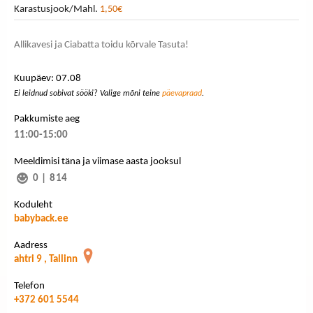
Karastusjook/Mahl.
1,50€
Allikavesi ja Ciabatta toidu kõrvale Tasuta!
Kuupäev: 07.08
Ei leidnud sobivat sööki? Valige mõni teine
päevapraad
.
Pakkumiste aeg
11:00-15:00
Meeldimisi täna ja viimase aasta jooksul
0
|
814
Koduleht
babyback.ee
Aadress
ahtri 9 , Tallinn
Telefon
+372 601 5544