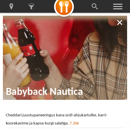
Babyback Nautica
Cheddari juustupaneeringus kana ürdi-ahjukartulite, karri-
koorekastme ja kapsa-kurgi salatiga.
7,30€