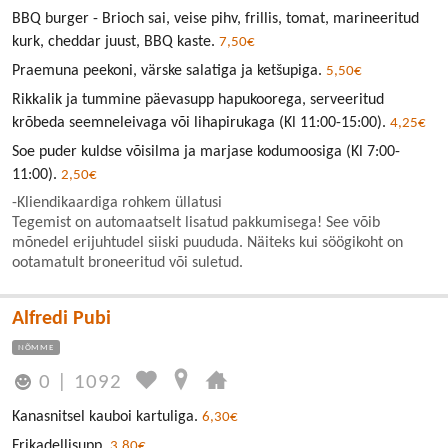
BBQ burger - Brioch sai, veise pihv, frillis, tomat, marineeritud
kurk, cheddar juust, BBQ kaste.
7,50€
Praemuna peekoni, värske salatiga ja ketšupiga.
5,50€
Rikkalik ja tummine päevasupp hapukoorega, serveeritud
krõbeda seemneleivaga või lihapirukaga (Kl 11:00-15:00).
4,25€
Soe puder kuldse võisilma ja marjase kodumoosiga (Kl 7:00-
11:00).
2,50€
-Kliendikaardiga rohkem üllatusi
Tegemist on automaatselt lisatud pakkumisega! See võib
mõnedel erijuhtudel siiski puududa. Näiteks kui söögikoht on
ootamatult broneeritud või suletud.
Alfredi Pubi
NÕMME
0
|
1092
Kanasnitsel kauboi kartuliga.
6,30€
Frikadellisupp.
3,80€