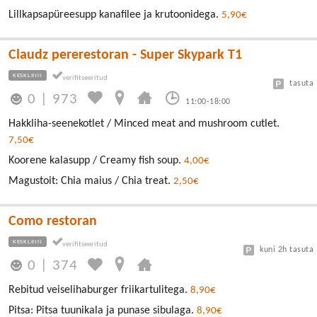
Lillkapsapüreesupp kanafilee ja krutoonidega.
5,90€
Claudz pererestoran - Super Skypark T1
KESKLINN
tasuta
0
|
973
11:00-18:00
Hakkliha-seenekotlet / Minced meat and mushroom cutlet.
7,50€
Koorene kalasupp / Creamy fish soup.
4,00€
Magustoit: Chia maius / Chia treat.
2,50€
Como restoran
KESKLINN
kuni 2h tasuta
0
|
374
Rebitud veiselihaburger friikartulitega.
8,90€
Pitsa: Pitsa tuunikala ja punase sibulaga.
8,90€