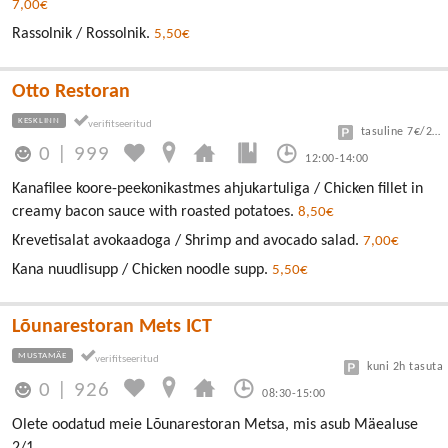
7,00€
Rassolnik / Rossolnik.
5,50€
Otto Restoran
KESKLINN
tasuline 7€/24h
0
|
999
12:00-14:00
Kanafilee koore-peekonikastmes ahjukartuliga / Chicken fillet in
creamy bacon sauce with roasted potatoes.
8,50€
Krevetisalat avokaadoga / Shrimp and avocado salad.
7,00€
Kana nuudlisupp / Chicken noodle supp.
5,50€
Lõunarestoran Mets ICT
MUSTAMÄE
kuni 2h tasuta
0
|
926
08:30-15:00
Olete oodatud meie Lõunarestoran Metsa, mis asub Mäealuse
2/1.