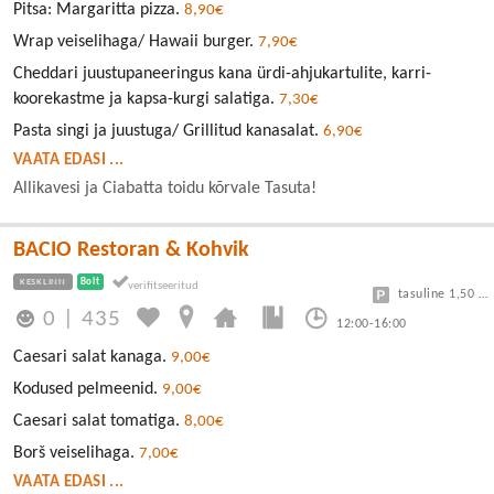
Pitsa: Margaritta pizza.
8,90€
Wrap veiselihaga/ Hawaii burger.
7,90€
Cheddari juustupaneeringus kana ürdi-ahjukartulite, karri-
koorekastme ja kapsa-kurgi salatiga.
7,30€
Pasta singi ja juustuga/ Grillitud kanasalat.
6,90€
VAATA EDASI ...
Allikavesi ja Ciabatta toidu kõrvale Tasuta!
BACIO Restoran & Kohvik
KESKLINN
Bolt
tasuline 1,50 eur/h
0
|
435
12:00-16:00
Caesari salat kanaga.
9,00€
Kodused pelmeenid.
9,00€
Caesari salat tomatiga.
8,00€
Borš veiselihaga.
7,00€
VAATA EDASI ...