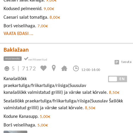
Caesari salat kanaga.
9,00€
Kodused pelmeenid.
9,00€
Caesari salat tomatiga.
8,00€
Borš veiselihaga.
7,00€
VAATA EDASI ...
Baklažaan
MUSTAMÄE
tasuta
5
|
7172
12:00-16:00
EE
EN
Kanašašlǒkk
praekartuliga/friikartuliga/riisiga(Suusulav
kanašašlõkk valmistatud grillil) ja värske salat kõrvale.
8,50€
Seašašlõkk praekartuliga/friikartuliga/riisiga(Suusulav Šašlõkk
valmistatud grillil) ja värske salat kõrvale.
8,50€
Kodune Kanasupp.
5,00€
Borš veiselihaga.
5,00€