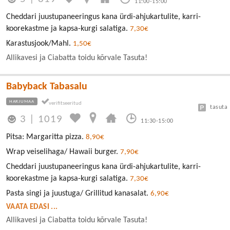
11:00-15:00
Cheddari juustupaneeringus kana ürdi-ahjukartulite, karri-
koorekastme ja kapsa-kurgi salatiga.
7,30€
Karastusjook/Mahl.
1,50€
Allikavesi ja Ciabatta toidu kõrvale Tasuta!
Babyback Tabasalu
HARJUMAA
tasuta
3
|
1019
11:30-15:00
Pitsa: Margaritta pizza.
8,90€
Wrap veiselihaga/ Hawaii burger.
7,90€
Cheddari juustupaneeringus kana ürdi-ahjukartulite, karri-
koorekastme ja kapsa-kurgi salatiga.
7,30€
Pasta singi ja juustuga/ Grillitud kanasalat.
6,90€
VAATA EDASI ...
Allikavesi ja Ciabatta toidu kõrvale Tasuta!