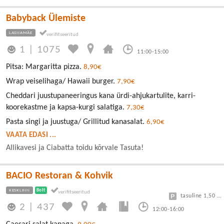
Babyback Ülemiste
LASNAMÄE
1
|
1075
11:00-15:00
Pitsa: Margaritta pizza.
8,90€
Wrap veiselihaga/ Hawaii burger.
7,90€
Cheddari juustupaneeringus kana ürdi-ahjukartulite, karri-
koorekastme ja kapsa-kurgi salatiga.
7,30€
Pasta singi ja juustuga/ Grillitud kanasalat.
6,90€
VAATA EDASI ...
Allikavesi ja Ciabatta toidu kõrvale Tasuta!
BACIO Restoran & Kohvik
KESKLINN
Bolt
tasuline 1,50 eur/h
2
|
437
12:00-16:00