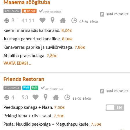
Maaema söögituba
LASNAMÄE
84/34
kuni 2h tasuta
8
|
4111
08:30-16:00
Keefiri marinaadis karbonaad.
8,00€
Juustuga paneeritud kanafilee.
8,00€
Kanavarras paprika ja suvikõrvitsaga.
7,80€
Ahjuliha praesibulaga.
7,80€
VAATA EDASI ...
Friends Restoran
MUSTAMÄE
Wolt
Bolt
kuni 2h tasuta
4
|
53
11:00-16:00
EE
EN
Peedisupp kanaga + Naan.
7,50€
Pekingi kana + riis + salat.
7,50€
Pasta: Nuudlid peekoniga + Magushapu kaste.
7,50€