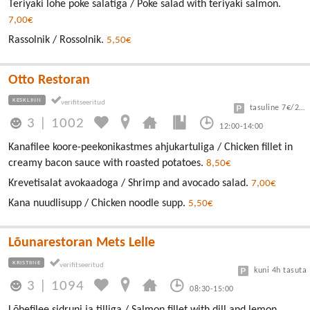
Teriyaki lõhe poke salatiga / Poke salad with teriyaki salmon.
7,00€
Rassolnik / Rossolnik.
5,50€
Otto Restoran
KESKLINN
tasuline 7€/24h
3
|
1002
12:00-14:00
Kanafilee koore-peekonikastmes ahjukartuliga / Chicken fillet in
creamy bacon sauce with roasted potatoes.
8,50€
Krevetisalat avokaadoga / Shrimp and avocado salad.
7,00€
Kana nuudlisupp / Chicken noodle supp.
5,50€
Lõunarestoran Mets Lelle
KRISTIINE
kuni 4h tasuta
3
|
1094
08:30-15:00