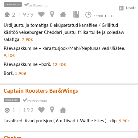
LASNAMÄE
tasuta
2
|
979
11:00-15:00
Ürdijuustu ja tomatiga üleküpsetatud kanafilee / Grillitud
käsitöö veiseburger Cheddari juustu, friikartulite ja coleslaw
salatiga.
7,90€
Päevapakkumine + karastusjook/Mahl/Neptunas vesi/Jäätee.
9,40€
Päevapakkumine +borš.
12,40€
Borš.
5,90€
Captain Roosters Bar&Wings
KESKLINN
1
|
192
Tavalised tiivad portsjon ( 6 x Tiivad + Waffle Fries ) +dip.
9,90€