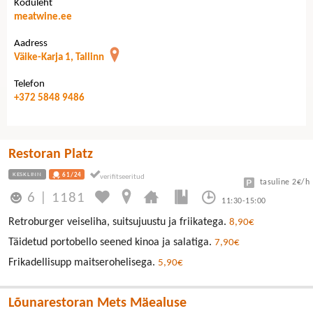
Koduleht
meatwine.ee
Aadress
Väike-Karja 1, Tallinn
Telefon
+372 5848 9486
Restoran Platz
KESKLINN
61/24
tasuline 2€/h
6
|
1181
11:30-15:00
Retroburger veiseliha, suitsujuustu ja friikatega.
8,90€
Täidetud portobello seened kinoa ja salatiga.
7,90€
Frikadellisupp maitserohelisega.
5,90€
Lõunarestoran Mets Mäealuse