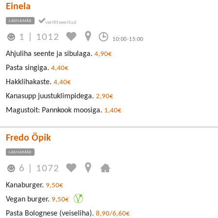
Einela
LASNAMÄE
1
|
1012
10:00-15:00
Ahjuliha seente ja sibulaga.
4,90€
Pasta singiga.
4,40€
Hakklihakaste.
4,40€
Kanasupp juustuklimpidega.
2,90€
Magustoit: Pannkook moosiga.
1,40€
Fredo Öpik
LASNAMÄE
6
|
1072
Kanaburger.
9,50€
Vegan burger.
9,50€
Pasta Bolognese (veiseliha).
8,90/6,60€