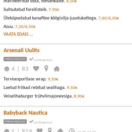
marineeritud sibul, tomatikaste.
8,50€
Suitsutatud forellisteik.
7,90€
Üleküpsetatud kanafilee köögivilja-juustukattega.
7,60/6,50€
Azuu.
7,20/6,50€
VAATA EDASI ...
Arsenali Uulits
PÕHJA-TALLINN
4
|
83
Tervisesportlase wrap.
9,50€
Laetud friikad rebitud sealihaga.
9,50€
Veiselihaburger trühvlimajoneesiga.
8,90€
Babyback Nautica
PÕHJA-TALLINN
5
|
819