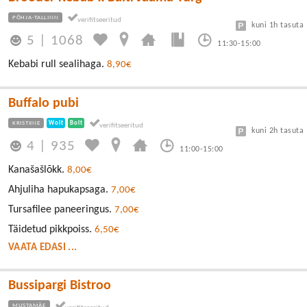
PÕHJA-TALLINN
kuni 1h tasuta
5
|
1068
11:30-15:00
Kebabi rull sealihaga.
8,90€
Buffalo pubi
KRISTIINE
Wolt
Bolt
kuni 2h tasuta
4
|
935
11:00-15:00
Kanašašlõkk.
8,00€
Ahjuliha hapukapsaga.
7,00€
Tursafilee paneeringus.
7,00€
Täidetud pikkpoiss.
6,50€
VAATA EDASI ...
Bussipargi Bistroo
MUSTAMÄE