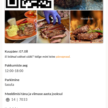
Kuupäev: 07.08
Ei leidnud sobivat sööki? Valige mõni teine
päevapraad
.
Pakkumiste aeg
12:00-18:00
Parkimine
tasuta
Meeldimisi täna ja viimase aasta jooksul
14
|
7033