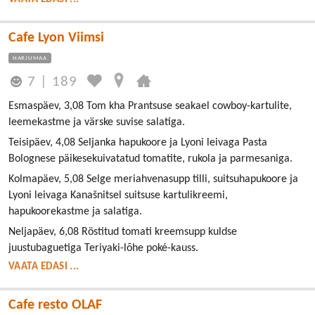
Cafe Lyon Viimsi
HARJUMAA
7
|
189
Esmaspäev, 3,08 Tom kha Prantsuse seakael cowboy-kartulite,
leemekastme ja värske suvise salatiga.
Teisipäev, 4,08 Seljanka hapukoore ja Lyoni leivaga Pasta
Bolognese päikesekuivatatud tomatite, rukola ja parmesaniga.
Kolmapäev, 5,08 Selge meriahvenasupp tilli, suitsuhapukoore ja
Lyoni leivaga Kanašnitsel suitsuse kartulikreemi,
hapukoorekastme ja salatiga.
Neljapäev, 6,08 Röstitud tomati kreemsupp kuldse
juustubaguetiga Teriyaki-lõhe poké-kauss.
VAATA EDASI ...
Cafe resto OLAF