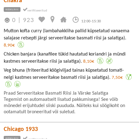
Chakra
KESKLINN
0
|
923
12:00-15:30
Mutton kofta curry (lambahakkliha pallid küpsetatud vanaema
salajase retsepti järgi serveeritakse basmati riisi ja salatiga).
8,90€
Chicken banjara (kanafilee tükid hautatud koriandri ja mündi
kastmes serveeritakse riisi ja salatiga).
8,10€
Veg bhuna (friteeritud köögiviljad tainas küpsetatud tomati-
nelgi kastmes serveeritakse basmati riisi ja salatiga).
7,50€
Praad Serveeritakse Basmati Riisi Ja Värske Salatiga
Tegemist on automaatselt lisatud pakkumisega! See võib
mõnedel erijuhtudel siiski puududa. Näiteks kui söögikoht on
ootamatult broneeritud või suletud.
Chicago 1933
KESKLINN