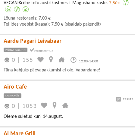
VEGAN:Krõbe tofu austrikastmes + Magushapu kaste.
7,50€
Lõuna restoranis: 7,00 €
Tellides veebist (kaasa): 7,50 € (sisaldab pakendit)
Aarde Pagari Leivabaar
PÕHJA-TALLINN
0
|
155
12:00-14:00
Täna kahjuks päevapakkumisi ei ole. Vabandame!
Airo Cafe
LASNAMÄE
tasuta
0
|
1053
Oleme suletud kuni 14,august.
Al Mare Grill