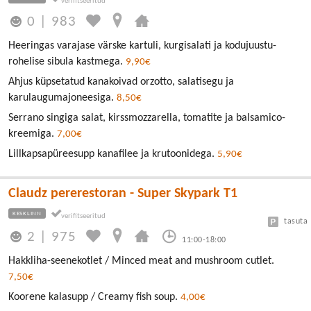
0
|
983
Heeringas varajase värske kartuli, kurgisalati ja kodujuustu-
rohelise sibula kastmega.
9,90€
Ahjus küpsetatud kanakoivad orzotto, salatisegu ja
karulaugumajoneesiga.
8,50€
Serrano singiga salat, kirssmozzarella, tomatite ja balsamico-
kreemiga.
7,00€
Lillkapsapüreesupp kanafilee ja krutoonidega.
5,90€
Claudz pererestoran - Super Skypark T1
KESKLINN
tasuta
2
|
975
11:00-18:00
Hakkliha-seenekotlet / Minced meat and mushroom cutlet.
7,50€
Koorene kalasupp / Creamy fish soup.
4,00€