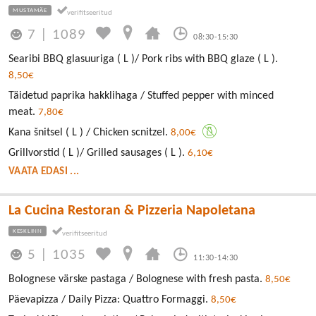
MUSTAMÄE
7
|
1089
08:30-15:30
Searibi BBQ glasuuriga ( L )/ Pork ribs with BBQ glaze ( L ).
8,50€
Täidetud paprika hakklihaga / Stuffed pepper with minced
meat.
7,80€
Kana šnitsel ( L ) / Chicken scnitzel.
8,00€
Grillvorstid ( L )/ Grilled sausages ( L ).
6,10€
VAATA EDASI ...
La Cucina Restoran & Pizzeria Napoletana
KESKLINN
5
|
1035
11:30-14:30
Bolognese värske pastaga / Bolognese with fresh pasta.
8,50€
Päevapizza / Daily Pizza: Quattro Formaggi.
8,50€