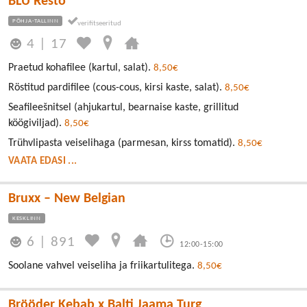
BLU Resto
PÕHJA-TALLINN
4
|
17
Praetud kohafilee (kartul, salat).
8,50€
Röstitud pardifilee (cous-cous, kirsi kaste, salat).
8,50€
Seafileešnitsel (ahjukartul, bearnaise kaste, grillitud
köögiviljad).
8,50€
Trühvlipasta veiselihaga (parmesan, kirss tomatid).
8,50€
VAATA EDASI ...
Bruxx – New Belgian
KESKLINN
6
|
891
12:00-15:00
Soolane vahvel veiseliha ja friikartulitega.
8,50€
Brööder Kebab x Balti Jaama Turg