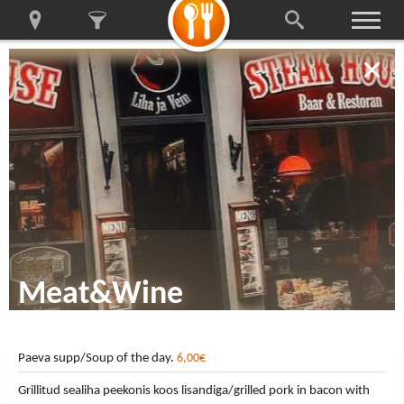
Meat&Wine
Paeva supp/Soup of the day.
6,00€
Grillitud sealiha peekonis koos lisandiga/grilled pork in bacon with