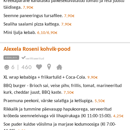
Kreekapärane kanatasku päikesekuivatatud tomati ja feta juustu
täidisega.
7,90€
Seemne paneeringus tursafilee.
7,90€
Sealiha saalami pizza kattega.
7,90€
Mini ljulja kebab.
6,10/6,90€
Alexela Roseni kohvik-pood
KESKLINN
6
|
460
XL wrap kebabiga + friikartulid + Coca-Cola.
9,90€
BBQ burger - Brioch sai, veise pihv, frillis, tomat, marineeritud
kurk, cheddar juust, BBQ kaste.
7,50€
Praemuna peekoni, värske salatiga ja ketšupiga.
5,50€
Rikkalik ja tummine päevasupp hapukoorega, serveeritud
krõbeda seemneleivaga või lihapirukaga (Kl 11:00-15:00).
4,25€
Soe puder kuldse võisilma ja marjase kodumoosiga (Kl 7:00-