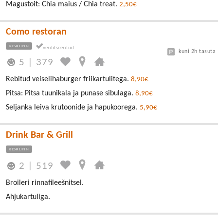
Magustoit: Chia maius / Chia treat.
2,50€
Como restoran
KESKLINN
kuni 2h tasuta
5
|
379
Rebitud veiselihaburger friikartulitega.
8,90€
Pitsa: Pitsa tuunikala ja punase sibulaga.
8,90€
Seljanka leiva krutoonide ja hapukoorega.
5,90€
Drink Bar & Grill
KESKLINN
2
|
519
Broileri rinnafileešnitsel.
Ahjukartuliga.