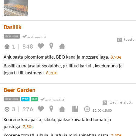
Basiilik
KESKLINN
tasuta
1
|
848
Ahjupasta ploomtomatite, BBQ kana ja mozzarellaga.
8,90€
Basiiliku majasalat soolalõhe, grillitud kartuli, keedumuna ja
jogurti-tillikastmega.
8,20€
Beer Garden
KESKLINN
Wolt
Bolt
tasuline 2,80/30min
3
|
976
12:00-15:00
Koorene kanapasta, sibula, päikse kuivatatud tomati ja
juustuga.
7,50€
Koorene tomati, sibula, juustu ja mini spinatiga pasta.
7,50€