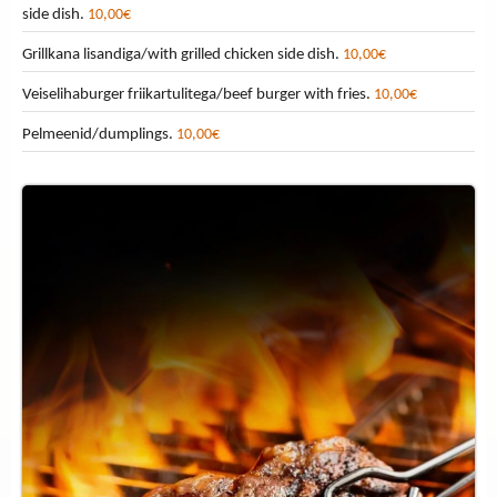
side dish.
10,00€
Grillkana lisandiga/with grilled chicken side dish.
10,00€
Veiselihaburger friikartulitega/beef burger with fries.
10,00€
Pelmeenid/dumplings.
10,00€