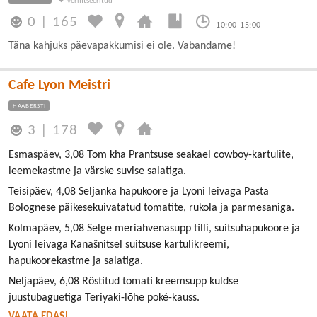
0
|
165
10:00-15:00
Täna kahjuks päevapakkumisi ei ole. Vabandame!
Cafe Lyon Meistri
HAABERSTI
3
|
178
Esmaspäev, 3,08 Tom kha Prantsuse seakael cowboy-kartulite,
leemekastme ja värske suvise salatiga.
Teisipäev, 4,08 Seljanka hapukoore ja Lyoni leivaga Pasta
Bolognese päikesekuivatatud tomatite, rukola ja parmesaniga.
Kolmapäev, 5,08 Selge meriahvenasupp tilli, suitsuhapukoore ja
Lyoni leivaga Kanašnitsel suitsuse kartulikreemi,
hapukoorekastme ja salatiga.
Neljapäev, 6,08 Röstitud tomati kreemsupp kuldse
juustubaguetiga Teriyaki-lõhe poké-kauss.
VAATA EDASI ...