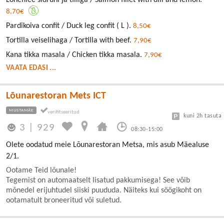
Lõhefilee sidruni ja tilliga / Salmon fillet with dill and lemon.
8,70€
Pardikoiva confit / Duck leg confit ( L ).
8,50€
Tortilla veiselihaga / Tortilla with beef.
7,90€
Kana tikka masala / Chicken tikka masala.
7,90€
VAATA EDASI ...
Lõunarestoran Mets ICT
MUSTAMÄE
kuni 2h tasuta
3
|
929
08:30-15:00
Olete oodatud meie Lõunarestoran Metsa, mis asub Mäealuse
2/1.
Ootame Teid lõunale!
Tegemist on automaatselt lisatud pakkumisega! See võib
mõnedel erijuhtudel siiski puududa. Näiteks kui söögikoht on
ootamatult broneeritud või suletud.