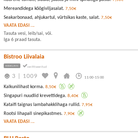
Mereandidega köögiviljasalat.
7,50€
Seakarbonaad, ahjukartul, vürtsikas kaste, salat.
7,50€
VAATA EDASI ...
Tasuta vesi, leib/sai, või.
Iga 6 praad tasuta.
Bistroo Liivalaia
KESKLINN
3
|
1009
11:00-15:00
Kalkunilihast korma.
8,50€
Singapuri nuudlid krevettidega.
8,40€
Kataifi taignas lambahakklihaga rullid.
7,95€
Rootsi lihapall sinepikastmes.
7,90€
VAATA EDASI ...