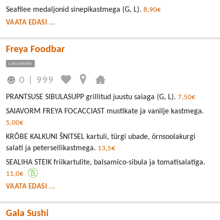
Seafilee medaljonid sinepikastmega (G, L).
8,90€
VAATA EDASI ...
Freya Foodbar
LASNAMÄE
0
|
999
PRANTSUSE SIBULASUPP grillitud juustu saiaga (G, L).
7,50€
SAIAVORM FREYA FOCACCIAST mustikate ja vanilje kastmega.
5,00€
KRÕBE KALKUNI ŠNITSEL kartuli, türgi ubade, õrnsoolakurgi
salati ja petersellikastmega.
13,5€
SEALIHA STEIK friikartulite, balsamico-sibula ja tomatisalatiga.
11,0€
VAATA EDASI ...
Gala Sushi