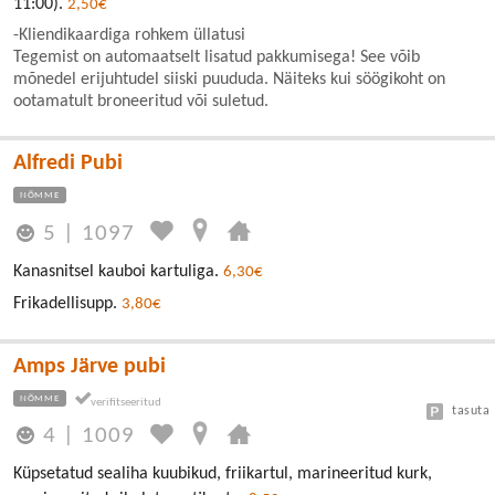
11:00).
2,50€
-Kliendikaardiga rohkem üllatusi
Tegemist on automaatselt lisatud pakkumisega! See võib
mõnedel erijuhtudel siiski puududa. Näiteks kui söögikoht on
ootamatult broneeritud või suletud.
Alfredi Pubi
NÕMME
5
|
1097
Kanasnitsel kauboi kartuliga.
6,30€
Frikadellisupp.
3,80€
Amps Järve pubi
NÕMME
tasuta
4
|
1009
Küpsetatud sealiha kuubikud, friikartul, marineeritud kurk,