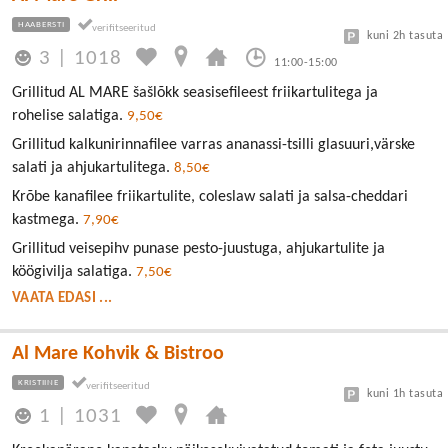
HAABERSTI
kuni 2h tasuta
3
|
1018
11:00-15:00
Grillitud AL MARE šašlõkk seasisefileest friikartulitega ja
rohelise salatiga.
9,50€
Grillitud kalkunirinnafilee varras ananassi-tsilli glasuuri,värske
salati ja ahjukartulitega.
8,50€
Krõbe kanafilee friikartulite, coleslaw salati ja salsa-cheddari
kastmega.
7,90€
Grillitud veisepihv punase pesto-juustuga, ahjukartulite ja
köögivilja salatiga.
7,50€
VAATA EDASI ...
Al Mare Kohvik & Bistroo
KRISTIINE
kuni 1h tasuta
1
|
1031