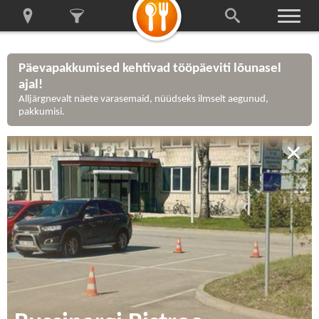
Päevapakkumised kehtivad tööpäeviti lõunasel
ajal!
Alljärgnevalt näete varasemaid, nüüdseks ilmselt aegunud,
pakkumisi.