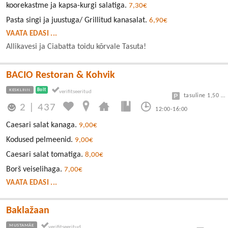
koorekastme ja kapsa-kurgi salatiga.
7,30€
Pasta singi ja juustuga/ Grillitud kanasalat.
6,90€
VAATA EDASI ...
Allikavesi ja Ciabatta toidu kõrvale Tasuta!
BACIO Restoran & Kohvik
KESKLINN
Bolt
tasuline 1,50 eur/h
2
|
437
12:00-16:00
Caesari salat kanaga.
9,00€
Kodused pelmeenid.
9,00€
Caesari salat tomatiga.
8,00€
Borš veiselihaga.
7,00€
VAATA EDASI ...
Baklažaan
MUSTAMÄE