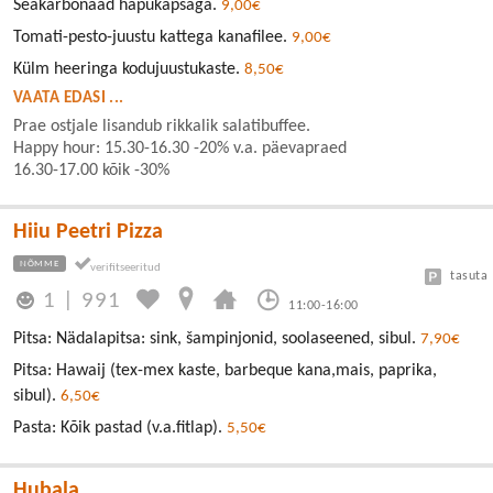
Seakarbonaad hapukapsaga.
9,00€
Tomati-pesto-juustu kattega kanafilee.
9,00€
Külm heeringa kodujuustukaste.
8,50€
VAATA EDASI ...
Prae ostjale lisandub rikkalik salatibuffee.
Happy hour: 15.30-16.30 -20% v.a. päevapraed
16.30-17.00 kõik -30%
Hiiu Peetri Pizza
NÕMME
tasuta
1
|
991
11:00-16:00
Pitsa: Nädalapitsa: sink, šampinjonid, soolaseened, sibul.
7,90€
Pitsa: Hawaij (tex-mex kaste, barbeque kana,mais, paprika,
sibul).
6,50€
Pasta: Kõik pastad (v.a.fitlap).
5,50€
Hubala