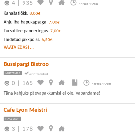
4
|
935
11:00-15:00
Kanašašlõkk.
8,00€
Ahjuliha hapukapsaga.
7,00€
Tursafilee paneeringus.
7,00€
Täidetud pikkpoiss.
6,50€
VAATA EDASI ...
Bussipargi Bistroo
MUSTAMÄE
0
|
165
10:00-15:00
Täna kahjuks päevapakkumisi ei ole. Vabandame!
Cafe Lyon Meistri
HAABERSTI
3
|
178