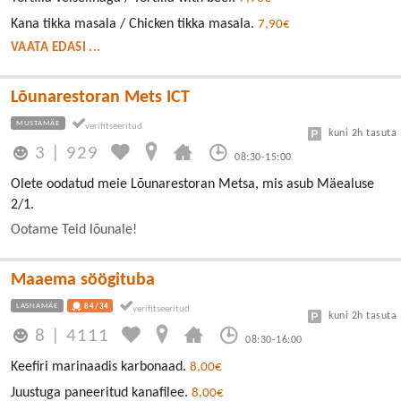
Kana tikka masala / Chicken tikka masala.
7,90€
VAATA EDASI ...
Lõunarestoran Mets ICT
MUSTAMÄE
kuni 2h tasuta
3
|
929
08:30-15:00
Olete oodatud meie Lõunarestoran Metsa, mis asub Mäealuse
2/1.
Ootame Teid lõunale!
Maaema söögituba
LASNAMÄE
84/34
kuni 2h tasuta
8
|
4111
08:30-16:00
Keefiri marinaadis karbonaad.
8,00€
Juustuga paneeritud kanafilee.
8,00€