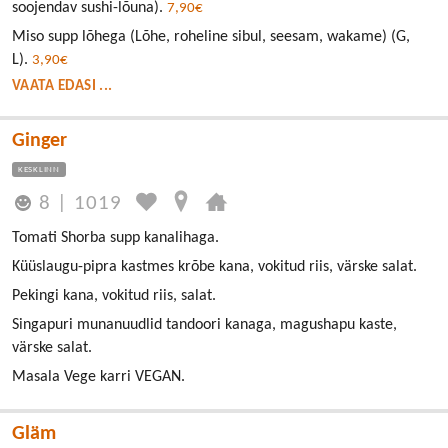
soojendav sushi-lõuna).
7,90€
Miso supp lõhega (Lõhe, roheline sibul, seesam, wakame) (G,
L).
3,90€
VAATA EDASI ...
Ginger
KESKLINN
8
|
1019
Tomati Shorba supp kanalihaga.
Küüslaugu-pipra kastmes krõbe kana, vokitud riis, värske salat.
Pekingi kana, vokitud riis, salat.
Singapuri munanuudlid tandoori kanaga, magushapu kaste,
värske salat.
Masala Vege karri VEGAN.
Gläm