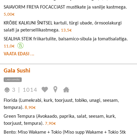
SAIAVORM FREYA FOCACCIAST mustikate ja vanilje kastmega.
5,00€
KRÕBE KALKUNI ŠNITSEL kartuli, türgi ubade, õrnsoolakurgi
salati ja petersellikastmega.
13,5€
SEALIHA STEIK friikartulite, balsamico-sibula ja tomatisalatiga.
11,0€
VAATA EDASI ...
Gala Sushi
LASNAMÄE
3
|
1014
Florida (Lumekrabi, kurk, toorjuust, tobiko, unagi, seesam,
tempura).
8,90€
Green Tempura (Avokaado, paprika, salat, seesam, kurk,
toorjuust, tempura).
7,90€
Bento: Miso Wakame + Tokio (Miso supp Wakame + Tokio 5tk