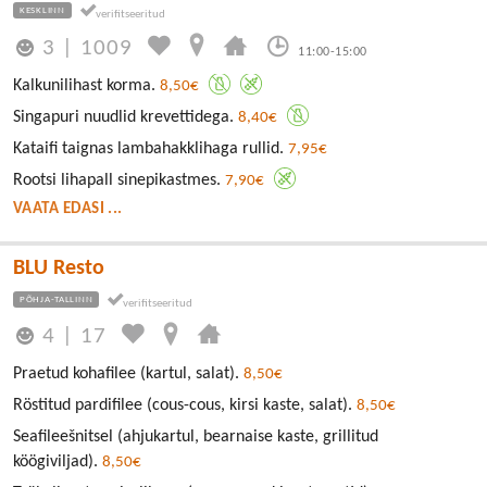
KESKLINN
3
|
1009
11:00-15:00
Kalkunilihast korma.
8,50€
Singapuri nuudlid krevettidega.
8,40€
Kataifi taignas lambahakklihaga rullid.
7,95€
Rootsi lihapall sinepikastmes.
7,90€
VAATA EDASI ...
BLU Resto
PÕHJA-TALLINN
4
|
17
Praetud kohafilee (kartul, salat).
8,50€
Röstitud pardifilee (cous-cous, kirsi kaste, salat).
8,50€
Seafileešnitsel (ahjukartul, bearnaise kaste, grillitud
köögiviljad).
8,50€