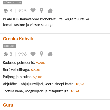
PÕHJA-TALLINN
8
|
925
PEAROOG Kanavardad krõbekartulite, kergelt vürtsika
tomatikastme ja värske salatiga.
Grenka Kohvik
KESKLINN
8
|
996
Kodused pelmeenid.
9,20€
Borš veiselihaga.
6,50€
Puljong ja pirukas.
5,10€
Ahjulõhe + ahjujuurviljad, koore-sinepi kaste.
10,5€
Tortilla kana, köögiviljade ja fetajuustuga.
10,2€
Guru