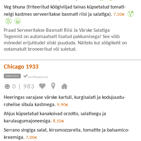
Veg bhuna (friteeritud köögiviljad tainas küpsetatud tomati-
nelgi kastmes serveeritakse basmati riisi ja salatiga).
7,50€
Praad Serveeritakse Basmati Riisi Ja Värske Salatiga
Tegemist on automaatselt lisatud pakkumisega! See võib
mõnedel erijuhtudel siiski puududa. Näiteks kui söögikoht on
ootamatult broneeritud või suletud.
Chicago 1933
KESKLINN
0
|
983
Heeringas varajase värske kartuli, kurgisalati ja kodujuustu-
rohelise sibula kastmega.
9,90€
Ahjus küpsetatud kanakoivad orzotto, salatisegu ja
karulaugumajoneesiga.
8,50€
Serrano singiga salat, kirssmozzarella, tomatite ja balsamico-
kreemiga.
7,00€