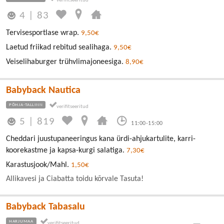
4
|
83
Tervisesportlase wrap.
9,50€
Laetud friikad rebitud sealihaga.
9,50€
Veiselihaburger trühvlimajoneesiga.
8,90€
Babyback Nautica
PÕHJA-TALLINN
5
|
819
11:00-15:00
Cheddari juustupaneeringus kana ürdi-ahjukartulite, karri-
koorekastme ja kapsa-kurgi salatiga.
7,30€
Karastusjook/Mahl.
1,50€
Allikavesi ja Ciabatta toidu kõrvale Tasuta!
Babyback Tabasalu
HARJUMAA