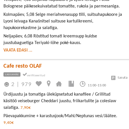
Bolognese päikesekuivatatud tomatite, rukola ja parmesaniga.
Kolmapäev, 5,08 Selge meriahvenasupp tilli, suitsuhapukoore ja
Lyoni leivaga Kanašnitsel suitsuse kartulikreemi,
hapukoorekastme ja salatiga.
Neljapäev, 6,08 Röstitud tomati kreemsupp kuldse
juustubaguetiga Teriyaki-lõhe poké-kauss.
VAATA EDASI ...
Cafe resto OLAF
LASNAMÄE
tasuta
2
|
979
11:00-15:00
Ürdijuustu ja tomatiga üleküpsetatud kanafilee / Grillitud
käsitöö veiseburger Cheddari juustu, friikartulite ja coleslaw
salatiga.
7,90€
Päevapakkumine + karastusjook/Mahl/Neptunas vesi/Jäätee.
9,40€