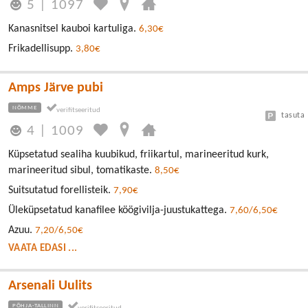
5
|
1097
Kanasnitsel kauboi kartuliga.
6,30€
Frikadellisupp.
3,80€
Amps Järve pubi
NÕMME
tasuta
4
|
1009
Küpsetatud sealiha kuubikud, friikartul, marineeritud kurk,
marineeritud sibul, tomatikaste.
8,50€
Suitsutatud forellisteik.
7,90€
Üleküpsetatud kanafilee köögivilja-juustukattega.
7,60/6,50€
Azuu.
7,20/6,50€
VAATA EDASI ...
Arsenali Uulits
PÕHJA-TALLINN