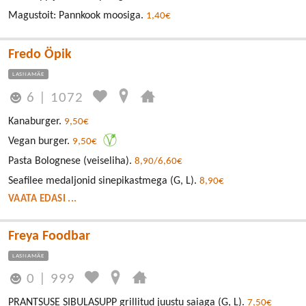
Magustoit: Pannkook moosiga.
1,40€
Fredo Öpik
LASNAMÄE
6
|
1072
Kanaburger.
9,50€
Vegan burger.
9,50€
Pasta Bolognese (veiseliha).
8,90/6,60€
Seafilee medaljonid sinepikastmega (G, L).
8,90€
VAATA EDASI ...
Freya Foodbar
LASNAMÄE
0
|
999
PRANTSUSE SIBULASUPP grillitud juustu saiaga (G, L).
7,50€