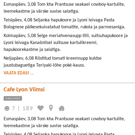
Esmaspäev, 3,08 Tom kha Prantsuse seakael cowboy-kartulite,
leemekastme ja värske suvise salatiga.
Teisipäev, 4,08 Seljanka hapukoore ja Lyoni leivaga Pasta
Bolognese päikesekuivatatud tomatite, rukola ja parmesaniga.
Kolmapäev, 5,08 Selge meriahvenasupp tilli, suitsuhapukoore ja
Lyoni leivaga Kanašnitsel suitsuse kartulikreemi,
hapukoorekastme ja salatiga.
Neljapäev, 6,08 Röstitud tomati kreemsupp kuldse
juustubaguetiga Teriyaki-lõhe poké-kauss.
VAATA EDASI ...
Cafe Lyon Viimsi
HARJUMAA
7
|
189
Esmaspäev, 3,08 Tom kha Prantsuse seakael cowboy-kartulite,
leemekastme ja värske suvise salatiga.
Teisipäev, 4,08 Seljanka hapukoore ja Lyoni leivaga Pasta