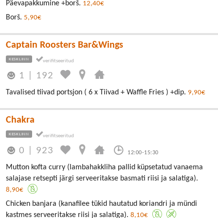
Päevapakkumine +borš.
12,40€
Borš.
5,90€
Captain Roosters Bar&Wings
KESKLINN
1
|
192
Tavalised tiivad portsjon ( 6 x Tiivad + Waffle Fries ) +dip.
9,90€
Chakra
KESKLINN
0
|
923
12:00-15:30
Mutton kofta curry (lambahakkliha pallid küpsetatud vanaema
salajase retsepti järgi serveeritakse basmati riisi ja salatiga).
8,90€
Chicken banjara (kanafilee tükid hautatud koriandri ja mündi
kastmes serveeritakse riisi ja salatiga).
8,10€