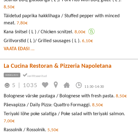
Searibi BBQ glasuuriga ( L )/ Pork ribs with BBQ glaze ( L ).
8,50€
Täidetud paprika hakklihaga / Stuffed pepper with minced
meat.
7,80€
Kana šnitsel ( L ) / Chicken scnitzel.
8,00€
Grillvorstid ( L )/ Grilled sausages ( L ).
6,10€
VAATA EDASI ...
La Cucina Restoran & Pizzeria Napoletana
KESKLINN
5
|
1035
11:30-14:30
Bolognese värske pastaga / Bolognese with fresh pasta.
8,50€
Päevapizza / Daily Pizza: Quattro Formaggi.
8,50€
Teriyaki lõhe poke salatiga / Poke salad with teriyaki salmon.
7,00€
Rassolnik / Rossolnik.
5,50€