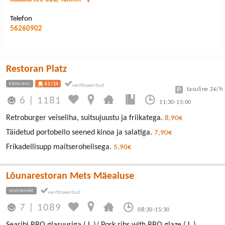
Telefon
56260902
Restoran Platz
KESKLINN
61/24
tasuline 2€/h
6
|
1181
11:30-15:00
Retroburger veiseliha, suitsujuustu ja friikatega.
8,90€
Täidetud portobello seened kinoa ja salatiga.
7,90€
Frikadellisupp maitserohelisega.
5,90€
Lõunarestoran Mets Mäealuse
MUSTAMÄE
7
|
1089
08:30-15:30