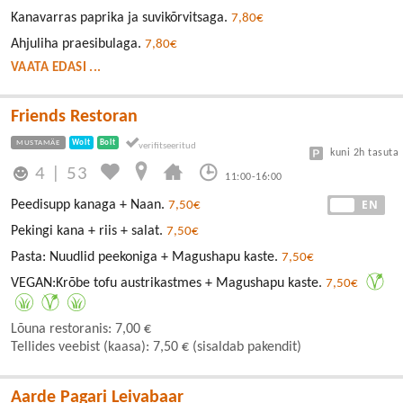
Kanavarras paprika ja suvikõrvitsaga.
7,80€
Ahjuliha praesibulaga.
7,80€
VAATA EDASI ...
Friends Restoran
MUSTAMÄE
Wolt
Bolt
kuni 2h tasuta
4
|
53
11:00-16:00
EE
EN
Peedisupp kanaga + Naan.
7,50€
Pekingi kana + riis + salat.
7,50€
Pasta: Nuudlid peekoniga + Magushapu kaste.
7,50€
VEGAN:Krõbe tofu austrikastmes + Magushapu kaste.
7,50€
Lõuna restoranis: 7,00 €
Tellides veebist (kaasa): 7,50 € (sisaldab pakendit)
Aarde Pagari Leivabaar