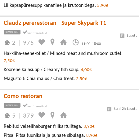
Lillkapsapüreesupp kanafilee ja krutoonidega.
5,90€
Claudz pererestoran - Super Skypark T1
KESKLINN
tasuta
2
|
975
11:00-18:00
Hakkliha-seenekotlet / Minced meat and mushroom cutlet.
7,50€
Koorene kalasupp / Creamy fish soup.
4,00€
Magustoit: Chia maius / Chia treat.
2,50€
Como restoran
KESKLINN
kuni 2h tasuta
5
|
379
Rebitud veiselihaburger friikartulitega.
8,90€
Pitsa: Pitsa tuunikala ja punase sibulaga.
8,90€