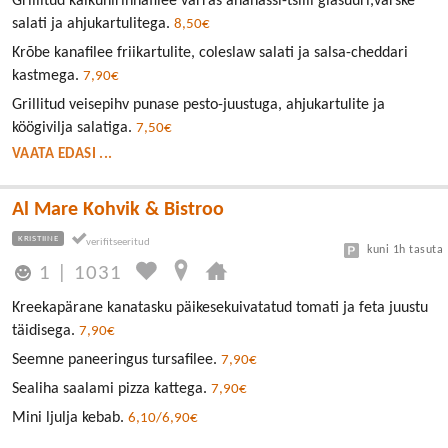
Grillitud kalkunirinnafilee varras ananassi-tsilli glasuuri,värske
salati ja ahjukartulitega.
8,50€
Krõbe kanafilee friikartulite, coleslaw salati ja salsa-cheddari
kastmega.
7,90€
Grillitud veisepihv punase pesto-juustuga, ahjukartulite ja
köögivilja salatiga.
7,50€
VAATA EDASI ...
Al Mare Kohvik & Bistroo
KRISTIINE
kuni 1h tasuta
1
|
1031
Kreekapärane kanatasku päikesekuivatatud tomati ja feta juustu
täidisega.
7,90€
Seemne paneeringus tursafilee.
7,90€
Sealiha saalami pizza kattega.
7,90€
Mini ljulja kebab.
6,10/6,90€