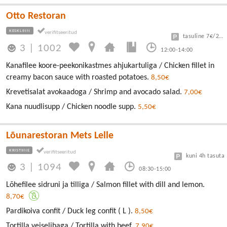
Otto Restoran
KESKLINN
tasuline 7€/24h
3
|
1002
12:00-14:00
Kanafilee koore-peekonikastmes ahjukartuliga / Chicken fillet in
creamy bacon sauce with roasted potatoes.
8,50€
Krevetisalat avokaadoga / Shrimp and avocado salad.
7,00€
Kana nuudlisupp / Chicken noodle supp.
5,50€
Lõunarestoran Mets Lelle
KRISTIINE
kuni 4h tasuta
3
|
1094
08:30-15:00
Lõhefilee sidruni ja tilliga / Salmon fillet with dill and lemon.
8,70€
Pardikoiva confit / Duck leg confit ( L ).
8,50€
Tortilla veiselihaga / Tortilla with beef.
7,90€