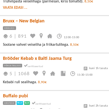
Trühvlipasta veiselihaga (parmesan, kirss tomatid).
8,50€
VAATA EDASI ...
Bruxx – New Belgian
KESKLINN
6
|
891
12:00-15:00
Soolane vahvel veiseliha ja friikartulitega.
8,50€
Brööder Kebab x Balti Jaama Turg
PÕHJA-TALLINN
kuni 1h tasuta
5
|
1068
11:30-15:00
Kebabi rull sealihaga.
8,90€
Buffalo pubi
KRISTIINE
Wolt
Bolt
kuni 2h tasuta