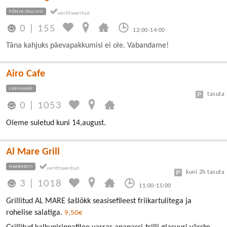
PÕHJA-TALLINN
0
|
155
12:00-14:00
Täna kahjuks päevapakkumisi ei ole. Vabandame!
Airo Cafe
LASNAMÄE
tasuta
0
|
1053
Oleme suletud kuni 14,august.
Al Mare Grill
HAABERSTI
kuni 2h tasuta
3
|
1018
11:00-15:00
Grillitud AL MARE šašlõkk seasisefileest friikartulitega ja
rohelise salatiga.
9,50€