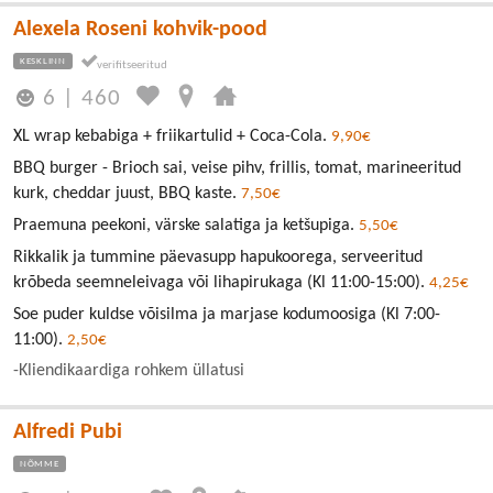
Alexela Roseni kohvik-pood
KESKLINN
6
|
460
XL wrap kebabiga + friikartulid + Coca-Cola.
9,90€
BBQ burger - Brioch sai, veise pihv, frillis, tomat, marineeritud
kurk, cheddar juust, BBQ kaste.
7,50€
Praemuna peekoni, värske salatiga ja ketšupiga.
5,50€
Rikkalik ja tummine päevasupp hapukoorega, serveeritud
krõbeda seemneleivaga või lihapirukaga (Kl 11:00-15:00).
4,25€
Soe puder kuldse võisilma ja marjase kodumoosiga (Kl 7:00-
11:00).
2,50€
-Kliendikaardiga rohkem üllatusi
Alfredi Pubi
NÕMME