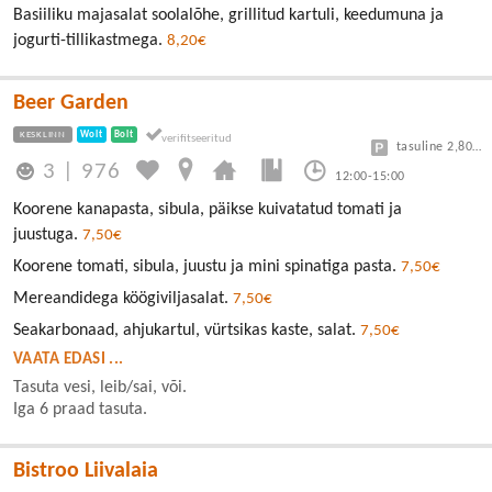
Basiiliku majasalat soolalõhe, grillitud kartuli, keedumuna ja
jogurti-tillikastmega.
8,20€
Beer Garden
KESKLINN
Wolt
Bolt
tasuline 2,80/30min
3
|
976
12:00-15:00
Koorene kanapasta, sibula, päikse kuivatatud tomati ja
juustuga.
7,50€
Koorene tomati, sibula, juustu ja mini spinatiga pasta.
7,50€
Mereandidega köögiviljasalat.
7,50€
Seakarbonaad, ahjukartul, vürtsikas kaste, salat.
7,50€
VAATA EDASI ...
Tasuta vesi, leib/sai, või.
Iga 6 praad tasuta.
Bistroo Liivalaia