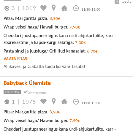
tasuta
3
|
1019
11:30-15:00
Pitsa: Margaritta pizza.
8,90€
Wrap veiselihaga/ Hawaii burger.
7,90€
Cheddari juustupaneeringus kana ürdi-ahjukartulite, karri-
koorekastme ja kapsa-kurgi salatiga.
7,30€
Pasta singi ja juustuga/ Grillitud kanasalat.
6,90€
VAATA EDASI ...
Allikavesi ja Ciabatta toidu kõrvale Tasuta!
Babyback Ülemiste
LASNAMÄE
1
|
1075
11:00-15:00
Pitsa: Margaritta pizza.
8,90€
Wrap veiselihaga/ Hawaii burger.
7,90€
Cheddari juustupaneeringus kana ürdi-ahjukartulite, karri-