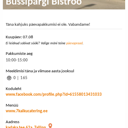
Bussipargi Bistroo
Täna kahjuks päevapakkumisi ei ole. Vabandame!
Kuupäev: 07.08
Ei leidnud sobivat sööki? Valige mõni teine
päevapraad
.
Pakkumiste aeg
10:00-15:00
Meeldimisi täna ja viimase aasta jooksul
0
|
165
Koduleht
www.facebook.com/profile.php?id=61558013431033
Menüü
www.7kaikucatering.ee
Aadress
kadaka tee 62a, Tallinn