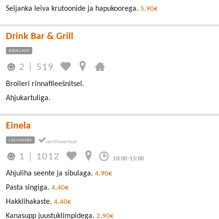
Seljanka leiva krutoonide ja hapukoorega.
5,90€
Drink Bar & Grill
KESKLINN
2
|
519
Broileri rinnafileešnitsel.
Ahjukartuliga.
Einela
LASNAMÄE
1
|
1012
10:00-15:00
Ahjuliha seente ja sibulaga.
4,90€
Pasta singiga.
4,40€
Hakklihakaste.
4,40€
Kanasupp juustuklimpidega.
2,90€