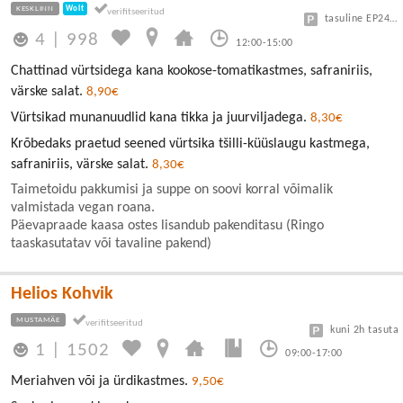
KESKLINN
Wolt
tasuline EP24 või Vanalinn
4
|
998
12:00-15:00
Chattinad vürtsidega kana kookose-tomatikastmes, safraniriis,
värske salat.
8,90€
Vürtsikad munanuudlid kana tikka ja juurviljadega.
8,30€
Krõbedaks praetud seened vürtsika tšilli-küüslaugu kastmega,
safraniriis, värske salat.
8,30€
Taimetoidu pakkumisi ja suppe on soovi korral võimalik
valmistada vegan roana.
Päevapraade kaasa ostes lisandub pakenditasu (Ringo
taaskasutatav või tavaline pakend)
Helios Kohvik
MUSTAMÄE
kuni 2h tasuta
1
|
1502
09:00-17:00
Meriahven või ja ürdikastmes.
9,50€