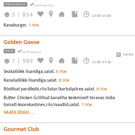
PÕHJA-TALLINN
5
|
854
12:00-15:00
Kanaburger.
7,90€
Golden Goose
PIRITA
tasuta
7
|
989
11:00-17:30
Seašašlõkk lisandiga,salat.
8,90€
Kanašašlõkk lisandiga,salat.
8,90€
Röstitud pardikoib,riis/tatar/kartulipüree,salat.
8,90€
Butter Chicken Grillitud kanaliha keskmiselt teravas India
tomati-koorekastmes,riis/nuudlid,salat.
7,90€
VAATA EDASI ...
Gourmet Club