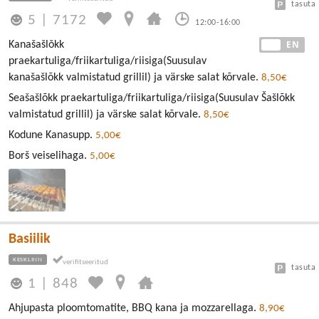
tasuta
5
|
7172
12:00-16:00
EE
EN
Kanašašlǒkk
praekartuliga/friikartuliga/riisiga(Suusulav
kanašašlõkk valmistatud grillil) ja värske salat kõrvale.
8,50€
Seašašlõkk praekartuliga/friikartuliga/riisiga(Suusulav Šašlõkk
valmistatud grillil) ja värske salat kõrvale.
8,50€
Kodune Kanasupp.
5,00€
Borš veiselihaga.
5,00€
Basiilik
KESKLINN
tasuta
1
|
848
Ahjupasta ploomtomatite, BBQ kana ja mozzarellaga.
8,90€