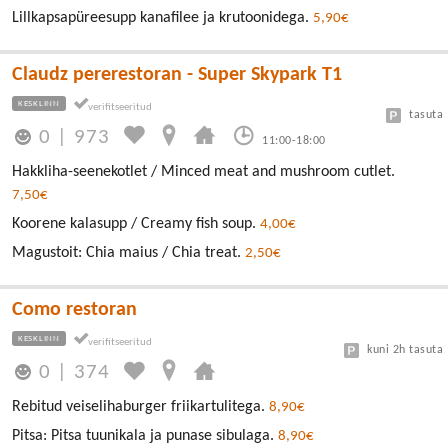
Lillkapsapüreesupp kanafilee ja krutoonidega.
5,90€
Claudz pererestoran - Super Skypark T1
KESKLINN
tasuta
0
|
973
11:00-18:00
Hakkliha-seenekotlet / Minced meat and mushroom cutlet.
7,50€
Koorene kalasupp / Creamy fish soup.
4,00€
Magustoit: Chia maius / Chia treat.
2,50€
Como restoran
KESKLINN
kuni 2h tasuta
0
|
374
Rebitud veiselihaburger friikartulitega.
8,90€
Pitsa: Pitsa tuunikala ja punase sibulaga.
8,90€