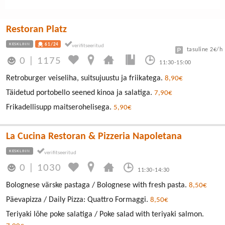
Restoran Platz
KESKLINN
61/24
tasuline 2€/h
0
|
1175
11:30-15:00
Retroburger veiseliha, suitsujuustu ja friikatega.
8,90€
Täidetud portobello seened kinoa ja salatiga.
7,90€
Frikadellisupp maitserohelisega.
5,90€
La Cucina Restoran & Pizzeria Napoletana
KESKLINN
0
|
1030
11:30-14:30
Bolognese värske pastaga / Bolognese with fresh pasta.
8,50€
Päevapizza / Daily Pizza: Quattro Formaggi.
8,50€
Teriyaki lõhe poke salatiga / Poke salad with teriyaki salmon.