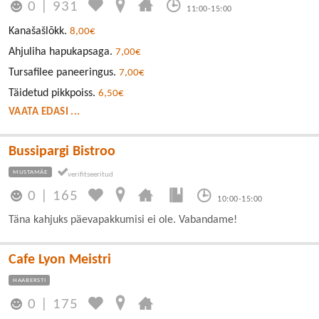
0
|
931
11:00-15:00
Kanašašlõkk.
8,00€
Ahjuliha hapukapsaga.
7,00€
Tursafilee paneeringus.
7,00€
Täidetud pikkpoiss.
6,50€
VAATA EDASI ...
Bussipargi Bistroo
MUSTAMÄE
0
|
165
10:00-15:00
Täna kahjuks päevapakkumisi ei ole. Vabandame!
Cafe Lyon Meistri
HAABERSTI
0
|
175