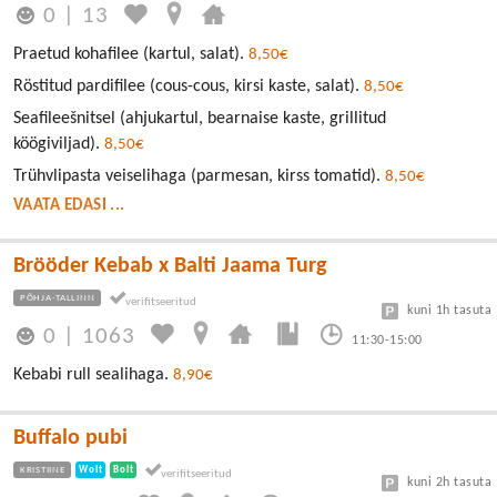
0
|
13
Praetud kohafilee (kartul, salat).
8,50€
Röstitud pardifilee (cous-cous, kirsi kaste, salat).
8,50€
Seafileešnitsel (ahjukartul, bearnaise kaste, grillitud
köögiviljad).
8,50€
Trühvlipasta veiselihaga (parmesan, kirss tomatid).
8,50€
VAATA EDASI ...
Brööder Kebab x Balti Jaama Turg
PÕHJA-TALLINN
kuni 1h tasuta
0
|
1063
11:30-15:00
Kebabi rull sealihaga.
8,90€
Buffalo pubi
KRISTIINE
Wolt
Bolt
kuni 2h tasuta