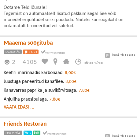
Ootame Teid lõunale!
Tegemist on automaatselt lisatud pakkumisega! See võib
mõnedel erijuhtudel siiski puududa. Näiteks kui söögikoht on
ootamatult broneeritud või suletud.
Maaema söögituba
LASNAMÄE
84/34
kuni 2h tasuta
2
|
4105
08:30-16:00
Keefiri marinaadis karbonaad.
8,00€
Juustuga paneeritud kanafilee.
8,00€
Kanavarras paprika ja suvikõrvitsaga.
7,80€
Ahjuliha praesibulaga.
7,80€
VAATA EDASI ...
Friends Restoran
MUSTAMÄE
Wolt
Bolt
kuni 2h tasuta