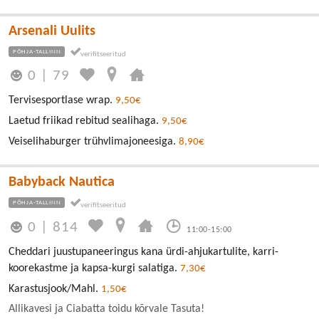
Arsenali Uulits
PÕHJA-TALLINN
0
|
79
Tervisesportlase wrap.
9,50€
Laetud friikad rebitud sealihaga.
9,50€
Veiselihaburger trühvlimajoneesiga.
8,90€
Babyback Nautica
PÕHJA-TALLINN
0
|
814
11:00-15:00
Cheddari juustupaneeringus kana ürdi-ahjukartulite, karri-
koorekastme ja kapsa-kurgi salatiga.
7,30€
Karastusjook/Mahl.
1,50€
Allikavesi ja Ciabatta toidu kõrvale Tasuta!