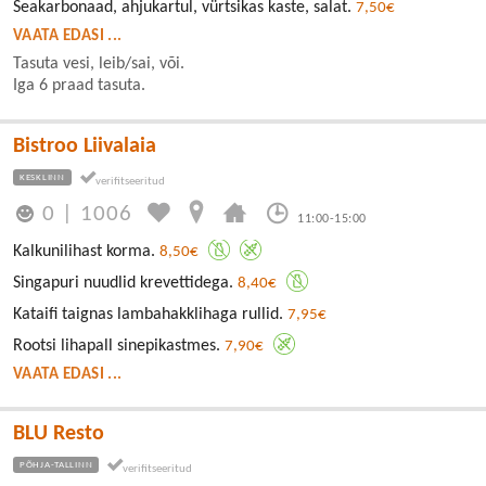
Seakarbonaad, ahjukartul, vürtsikas kaste, salat.
7,50€
VAATA EDASI ...
Tasuta vesi, leib/sai, või.
Iga 6 praad tasuta.
Bistroo Liivalaia
KESKLINN
0
|
1006
11:00-15:00
Kalkunilihast korma.
8,50€
Singapuri nuudlid krevettidega.
8,40€
Kataifi taignas lambahakklihaga rullid.
7,95€
Rootsi lihapall sinepikastmes.
7,90€
VAATA EDASI ...
BLU Resto
PÕHJA-TALLINN