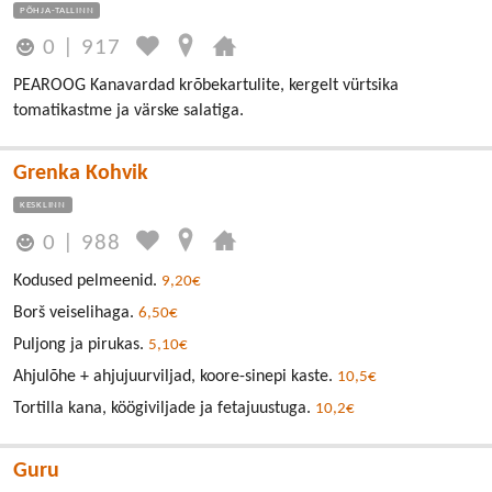
PÕHJA-TALLINN
0
|
917
PEAROOG Kanavardad krõbekartulite, kergelt vürtsika
tomatikastme ja värske salatiga.
Grenka Kohvik
KESKLINN
0
|
988
Kodused pelmeenid.
9,20€
Borš veiselihaga.
6,50€
Puljong ja pirukas.
5,10€
Ahjulõhe + ahjujuurviljad, koore-sinepi kaste.
10,5€
Tortilla kana, köögiviljade ja fetajuustuga.
10,2€
Guru