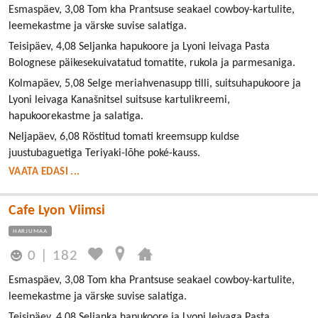
Esmaspäev, 3,08 Tom kha Prantsuse seakael cowboy-kartulite,
leemekastme ja värske suvise salatiga.
Teisipäev, 4,08 Seljanka hapukoore ja Lyoni leivaga Pasta
Bolognese päikesekuivatatud tomatite, rukola ja parmesaniga.
Kolmapäev, 5,08 Selge meriahvenasupp tilli, suitsuhapukoore ja
Lyoni leivaga Kanašnitsel suitsuse kartulikreemi,
hapukoorekastme ja salatiga.
Neljapäev, 6,08 Röstitud tomati kreemsupp kuldse
juustubaguetiga Teriyaki-lõhe poké-kauss.
VAATA EDASI ...
Cafe Lyon Viimsi
HARJUMAA
0
|
182
Esmaspäev, 3,08 Tom kha Prantsuse seakael cowboy-kartulite,
leemekastme ja värske suvise salatiga.
Teisipäev, 4,08 Seljanka hapukoore ja Lyoni leivaga Pasta