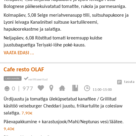
Bolognese päikesekuivatatud tomatite, rukola ja parmesaniga.
Kolmapäev, 5,08 Selge meriahvenasupp tilli, suitsuhapukoore ja
Lyoni leivaga Kanašnitsel suitsuse kartulikreemi,
hapukoorekastme ja salatiga.
Neljapäev, 6,08 Röstitud tomati kreemsupp kuldse
juustubaguetiga Teriyaki-lõhe poké-kauss.
VAATA EDASI ...
Cafe resto OLAF
LASNAMÄE
tasuta
0
|
977
11:00-15:00
Ürdijuustu ja tomatiga üleküpsetatud kanafilee / Grillitud
käsitöö veiseburger Cheddari juustu, friikartulite ja coleslaw
salatiga.
7,90€
Päevapakkumine + karastusjook/Mahl/Neptunas vesi/Jäätee.
9,40€