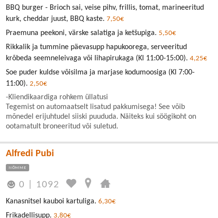
BBQ burger - Brioch sai, veise pihv, frillis, tomat, marineeritud
kurk, cheddar juust, BBQ kaste.
7,50€
Praemuna peekoni, värske salatiga ja ketšupiga.
5,50€
Rikkalik ja tummine päevasupp hapukoorega, serveeritud
krõbeda seemneleivaga või lihapirukaga (Kl 11:00-15:00).
4,25€
Soe puder kuldse võisilma ja marjase kodumoosiga (Kl 7:00-
11:00).
2,50€
-Kliendikaardiga rohkem üllatusi
Tegemist on automaatselt lisatud pakkumisega! See võib
mõnedel erijuhtudel siiski puududa. Näiteks kui söögikoht on
ootamatult broneeritud või suletud.
Alfredi Pubi
NÕMME
0
|
1092
Kanasnitsel kauboi kartuliga.
6,30€
Frikadellisupp.
3,80€