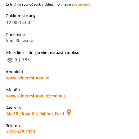
Ei leidnud sobivat sööki? Valige mõni teine
päevapraad
.
Pakkumiste aeg
12:00-15:00
Parkimine
kuni 3h tasuta
Meeldimisi täna ja viimase aasta jooksul
0
|
795
Koduleht
www.alleerestoran.ee
Menüü
www.alleerestoran.ee/menuu
Aadress
Aia 18 / Kanuti 2, Tallinn, Eesti
Telefon
+372 649 3333