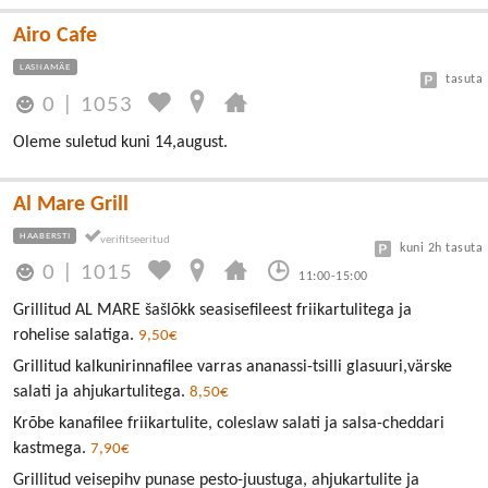
Airo Cafe
LASNAMÄE
tasuta
0
|
1053
Oleme suletud kuni 14,august.
Al Mare Grill
HAABERSTI
kuni 2h tasuta
0
|
1015
11:00-15:00
Grillitud AL MARE šašlõkk seasisefileest friikartulitega ja
rohelise salatiga.
9,50€
Grillitud kalkunirinnafilee varras ananassi-tsilli glasuuri,värske
salati ja ahjukartulitega.
8,50€
Krõbe kanafilee friikartulite, coleslaw salati ja salsa-cheddari
kastmega.
7,90€
Grillitud veisepihv punase pesto-juustuga, ahjukartulite ja