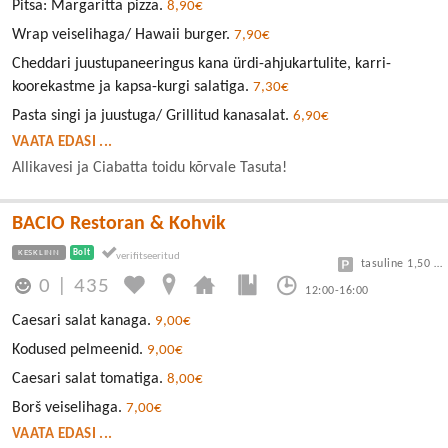
Pitsa: Margaritta pizza.
8,90€
Wrap veiselihaga/ Hawaii burger.
7,90€
Cheddari juustupaneeringus kana ürdi-ahjukartulite, karri-
koorekastme ja kapsa-kurgi salatiga.
7,30€
Pasta singi ja juustuga/ Grillitud kanasalat.
6,90€
VAATA EDASI ...
Allikavesi ja Ciabatta toidu kõrvale Tasuta!
BACIO Restoran & Kohvik
KESKLINN
Bolt
tasuline 1,50 eur/h
0
|
435
12:00-16:00
Caesari salat kanaga.
9,00€
Kodused pelmeenid.
9,00€
Caesari salat tomatiga.
8,00€
Borš veiselihaga.
7,00€
VAATA EDASI ...