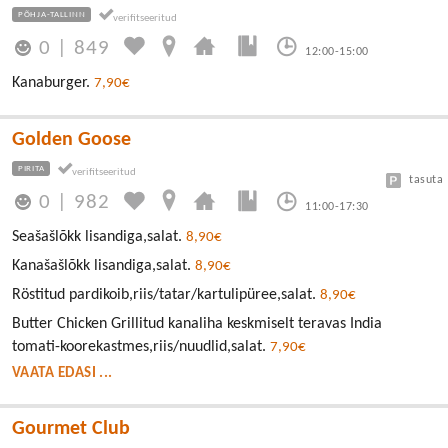
PÕHJA-TALLINN
0
|
849
12:00-15:00
Kanaburger.
7,90€
Golden Goose
PIRITA
tasuta
0
|
982
11:00-17:30
Seašašlõkk lisandiga,salat.
8,90€
Kanašašlõkk lisandiga,salat.
8,90€
Röstitud pardikoib,riis/tatar/kartulipüree,salat.
8,90€
Butter Chicken Grillitud kanaliha keskmiselt teravas India
tomati-koorekastmes,riis/nuudlid,salat.
7,90€
VAATA EDASI ...
Gourmet Club