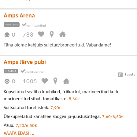
Amps Arena
KRISTIINE
0
|
788
Täna oleme kahjuks suletud/broneeritud. Vabandame!
Amps Järve pubi
NÕMME
tasuta
0
|
1005
Küpsetatud sealiha kuubikud, friikartul, marineeritud kurk,
marineeritud sibul, tomatikaste.
8,50€
Suitsutatud forellisteik.
7,90€
Üleküpsetatud kanafilee köögivilja-juustukattega.
7,60/6,50€
Azuu.
7,20/6,50€
VAATA EDASI ...