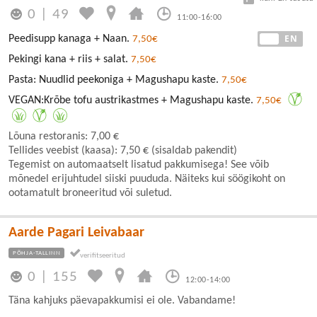
0
|
49
11:00-16:00
EE
EN
Peedisupp kanaga + Naan.
7,50€
Pekingi kana + riis + salat.
7,50€
Pasta: Nuudlid peekoniga + Magushapu kaste.
7,50€
VEGAN:Krõbe tofu austrikastmes + Magushapu kaste.
7,50€
Lõuna restoranis: 7,00 €
Tellides veebist (kaasa): 7,50 € (sisaldab pakendit)
Tegemist on automaatselt lisatud pakkumisega! See võib
mõnedel erijuhtudel siiski puududa. Näiteks kui söögikoht on
ootamatult broneeritud või suletud.
Aarde Pagari Leivabaar
PÕHJA-TALLINN
0
|
155
12:00-14:00
Täna kahjuks päevapakkumisi ei ole. Vabandame!