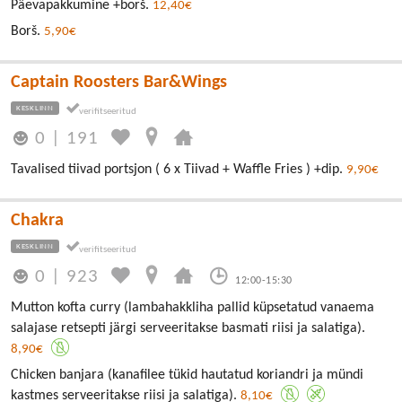
Päevapakkumine +borš.
12,40€
Borš.
5,90€
Captain Roosters Bar&Wings
KESKLINN
0
|
191
Tavalised tiivad portsjon ( 6 x Tiivad + Waffle Fries ) +dip.
9,90€
Chakra
KESKLINN
0
|
923
12:00-15:30
Mutton kofta curry (lambahakkliha pallid küpsetatud vanaema
salajase retsepti järgi serveeritakse basmati riisi ja salatiga).
8,90€
Chicken banjara (kanafilee tükid hautatud koriandri ja mündi
kastmes serveeritakse riisi ja salatiga).
8,10€