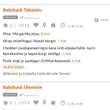
Babyback Tabasalu
HARJUMAA
tasuta
0
|
1016
11:30-15:00
Pitsa: Margaritta pizza.
8,90€
Wrap veiselihaga/ Hawaii burger.
7,90€
Cheddari juustupaneeringus kana ürdi-ahjukartulite, karri-
koorekastme ja kapsa-kurgi salatiga.
7,30€
Pasta singi ja juustuga/ Grillitud kanasalat.
6,90€
VAATA EDASI ...
Allikavesi ja Ciabatta toidu kõrvale Tasuta!
Babyback Ülemiste
LASNAMÄE
0
|
1074
11:00-15:00