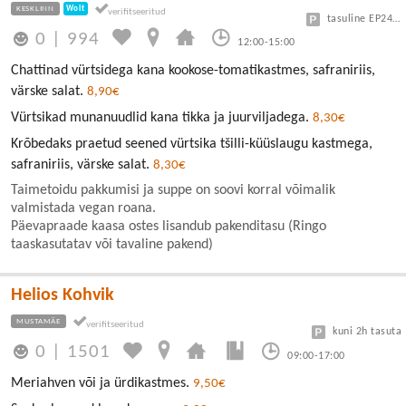
KESKLINN
Wolt
tasuline EP24 või Vanalinn
0
|
994
12:00-15:00
Chattinad vürtsidega kana kookose-tomatikastmes, safraniriis,
värske salat.
8,90€
Vürtsikad munanuudlid kana tikka ja juurviljadega.
8,30€
Krõbedaks praetud seened vürtsika tšilli-küüslaugu kastmega,
safraniriis, värske salat.
8,30€
Taimetoidu pakkumisi ja suppe on soovi korral võimalik
valmistada vegan roana.
Päevapraade kaasa ostes lisandub pakenditasu (Ringo
taaskasutatav või tavaline pakend)
Helios Kohvik
MUSTAMÄE
kuni 2h tasuta
0
|
1501
09:00-17:00
Meriahven või ja ürdikastmes.
9,50€