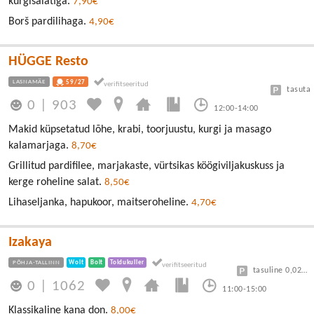
kurgisalatiga.
7,90€
Borš pardilihaga.
4,90€
HÜGGE Resto
LASNAMÄE
59/27
tasuta
0
|
903
12:00-14:00
Makid küpsetatud lõhe, krabi, toorjuustu, kurgi ja masago
kalamarjaga.
8,70€
Grillitud pardifilee, marjakaste, vürtsikas köögiviljakuskuss ja
kerge roheline salat.
8,50€
Lihaseljanka, hapukoor, maitseroheline.
4,70€
Izakaya
PÕHJA-TALLINN
Wolt
Bolt
Toidukuller
tasuline 0,025 €/minut
0
|
1062
11:00-15:00
Klassikaline kana don.
8,00€