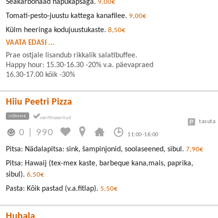
Seakarbonaad hapukapsaga.
9,00€
Tomati-pesto-juustu kattega kanafilee.
9,00€
Külm heeringa kodujuustukaste.
8,50€
VAATA EDASI ...
Prae ostjale lisandub rikkalik salatibuffee.
Happy hour: 15.30-16.30 -20% v.a. päevapraed
16.30-17.00 kõik -30%
Hiiu Peetri Pizza
NÕMME
tasuta
0
|
990
11:00-16:00
Pitsa: Nädalapitsa: sink, šampinjonid, soolaseened, sibul.
7,90€
Pitsa: Hawaij (tex-mex kaste, barbeque kana,mais, paprika,
sibul).
6,50€
Pasta: Kõik pastad (v.a.fitlap).
5,50€
Hubala