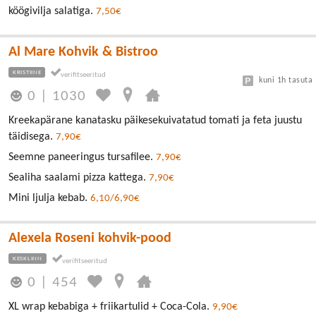
köögivilja salatiga.
7,50€
Al Mare Kohvik & Bistroo
KRISTIINE
kuni 1h tasuta
0
|
1030
Kreekapärane kanatasku päikesekuivatatud tomati ja feta juustu
täidisega.
7,90€
Seemne paneeringus tursafilee.
7,90€
Sealiha saalami pizza kattega.
7,90€
Mini ljulja kebab.
6,10/6,90€
Alexela Roseni kohvik-pood
KESKLINN
0
|
454
XL wrap kebabiga + friikartulid + Coca-Cola.
9,90€