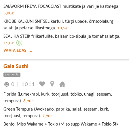
SAIAVORM FREYA FOCACCIAST mustikate ja vanilje kastmega.
5,00€
KRÕBE KALKUNI ŠNITSEL kartuli, türgi ubade, õrnsoolakurgi
salati ja petersellikastmega.
13,5€
SEALIHA STEIK friikartulite, balsamico-sibula ja tomatisalatiga.
11,0€
VAATA EDASI ...
Gala Sushi
LASNAMÄE
0
|
1011
Florida (Lumekrabi, kurk, toorjuust, tobiko, unagi, seesam,
tempura).
8,90€
Green Tempura (Avokaado, paprika, salat, seesam, kurk,
toorjuust, tempura).
7,90€
Bento: Miso Wakame + Tokio (Miso supp Wakame + Tokio 5tk