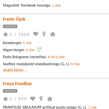
Magustoit: Pannkook moosiga.
1,40€
Fredo Öpik
LASNAMÄE
0
|
1066
Kanaburger.
9,50€
Vegan burger.
9,50€
Pasta Bolognese (veiseliha).
8,90/6,60€
Seafilee medaljonid sinepikastmega (G, L).
8,90€
VAATA EDASI ...
Freya Foodbar
LASNAMÄE
0
|
999
PRANTSUSE SIBULASUPP grillitud juustu saiaga (G, L).
7,50€