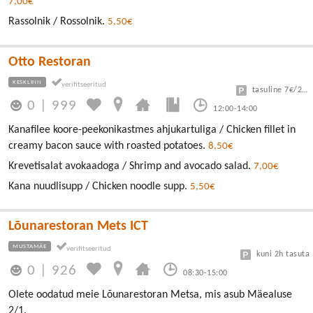
7,00€
Rassolnik / Rossolnik.
5,50€
Otto Restoran
KESKLINN
tasuline 7€/24h
0
|
999
12:00-14:00
Kanafilee koore-peekonikastmes ahjukartuliga / Chicken fillet in
creamy bacon sauce with roasted potatoes.
8,50€
Krevetisalat avokaadoga / Shrimp and avocado salad.
7,00€
Kana nuudlisupp / Chicken noodle supp.
5,50€
Lõunarestoran Mets ICT
MUSTAMÄE
kuni 2h tasuta
0
|
926
08:30-15:00
Olete oodatud meie Lõunarestoran Metsa, mis asub Mäealuse
2/1.