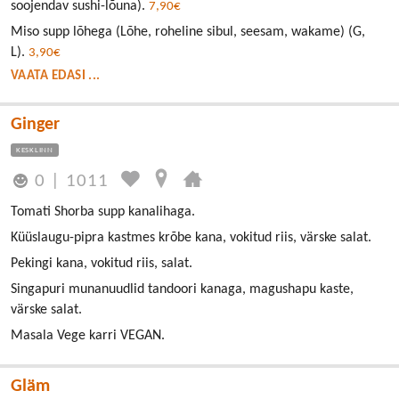
soojendav sushi-lõuna).
7,90€
Miso supp lõhega (Lõhe, roheline sibul, seesam, wakame) (G,
L).
3,90€
VAATA EDASI ...
Ginger
KESKLINN
0
|
1011
Tomati Shorba supp kanalihaga.
Küüslaugu-pipra kastmes krõbe kana, vokitud riis, värske salat.
Pekingi kana, vokitud riis, salat.
Singapuri munanuudlid tandoori kanaga, magushapu kaste,
värske salat.
Masala Vege karri VEGAN.
Gläm