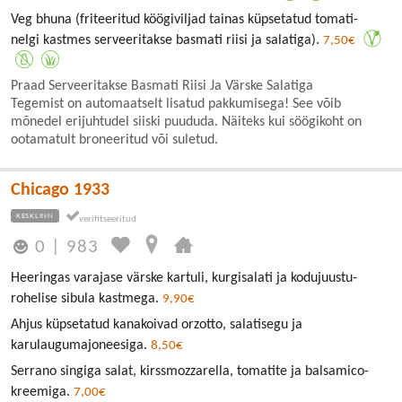
Veg bhuna (friteeritud köögiviljad tainas küpsetatud tomati-
nelgi kastmes serveeritakse basmati riisi ja salatiga).
7,50€
Praad Serveeritakse Basmati Riisi Ja Värske Salatiga
Tegemist on automaatselt lisatud pakkumisega! See võib
mõnedel erijuhtudel siiski puududa. Näiteks kui söögikoht on
ootamatult broneeritud või suletud.
Chicago 1933
KESKLINN
0
|
983
Heeringas varajase värske kartuli, kurgisalati ja kodujuustu-
rohelise sibula kastmega.
9,90€
Ahjus küpsetatud kanakoivad orzotto, salatisegu ja
karulaugumajoneesiga.
8,50€
Serrano singiga salat, kirssmozzarella, tomatite ja balsamico-
kreemiga.
7,00€