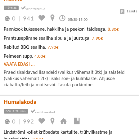
NÕMME
tasuta
0
|
941
08:30-15:00
Pannkook kukeseene, hakkliha ja peekoni täidisega.
8,30€
Prantsusepärane sealiha sibula ja juustuga.
7,90€
Rebitud BBQ sealiha.
7,90€
Pelmeenisupp.
4,00€
VAATA EDASI ...
Praed sisaldavad lisandeid (valikus vähemalt 3tk) ja salateid
(valikus vähemalt 2tk) lisaks soe- ja külmkaste. Ahjusoe
ciabatta/leib ja maitsevõi. Tasuta parkimine.
Humalakoda
PÕHJA-TALLINN
0
|
992
Lindströmi kotlet krõbedate kartulite, trühvlikastme ja