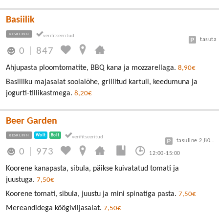
Basiilik
KESKLINN
tasuta
0
|
847
Ahjupasta ploomtomatite, BBQ kana ja mozzarellaga.
8,90€
Basiiliku majasalat soolalõhe, grillitud kartuli, keedumuna ja
jogurti-tillikastmega.
8,20€
Beer Garden
KESKLINN
Wolt
Bolt
tasuline 2,80/30min
0
|
973
12:00-15:00
Koorene kanapasta, sibula, päikse kuivatatud tomati ja
juustuga.
7,50€
Koorene tomati, sibula, juustu ja mini spinatiga pasta.
7,50€
Mereandidega köögiviljasalat.
7,50€