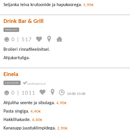
Seljanka leiva krutoonide ja hapukoorega.
5,90€
Drink Bar & Grill
KESKLINN
0
|
517
Broileri rinnafileešnitsel.
Ahjukartuliga.
Einela
LASNAMÄE
0
|
1011
10:00-15:00
Ahjuliha seente ja sibulaga.
4,90€
Pasta singiga.
4,40€
Hakklihakaste.
4,40€
Kanasupp juustuklimpidega.
2,90€