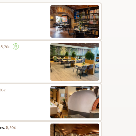
.
8,70€
50€
les.
8,50€