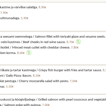
astme ja värvilise salatiga.
8,90€
.
7,90€
vutimunadega.
5,90€
i ja seesami seemnetega / Salmon fillet with teriyaki glaze and sesame seeds
veini kastmes / Beef cheeks in red wine sauce.
8,70€
 kotlet / Minced meat cutlet with cheddar cheese.
7,80€
cken korma.
8,00€
iikate ja tartar kastmega / Crispy fish burger with fries and tartar sauce.
8,
ni / Daily Pizza: Bacon.
8,50€
alat pestoga / Cherry mozzarella salad with pesto.
7,00€
soup.
5,50€
lkuskussi ja köögiviljadega / Grilled salmon with pearl couscous and vegetab
a / Salmon poke with quinoa.
7,00€