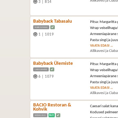
Allikavesi ja Ciab
3
|
814
Babyback Tabasalu
Pitsa: Margaritta 
HARJUMAA
Wrap veiselihaga/
Armeeniapärane se
1
|
1019
Pasta singi ja juu
VAATA EDASI ...
Allikavesi ja Ciab
Babyback Ülemiste
Pitsa: Margaritta 
LASNAMÄE
Wrap veiselihaga/
Armeeniapärane se
6
|
1079
Pasta singi ja juu
VAATA EDASI ...
Allikavesi ja Ciab
BACIO Restoran &
Caesari salat kan
Kohvik
Kodused pelmeen
KESKLINN
Bolt