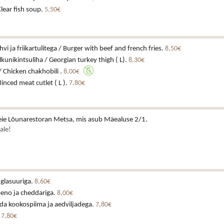
Clear fish soup.
5,50€
hvi ja friikartulitega / Burger with beef and french fries.
8,50€
kunikintsuliha / Georgian turkey thigh ( L).
8,30€
/ Chicken chakhobili .
8,00€
inced meat cutlet ( L ).
7,80€
ie Lõunarestoran Metsa, mis asub Mäealuse 2/1.
ale!
 glasuuriga.
8,60€
peno ja cheddariga.
8,00€
da kookospiima ja aedviljadega.
7,80€
.
7,80€