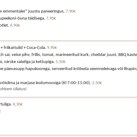
uer emmentaler" juustu paneeringus.
7,90€
tsupeekoni-õuna täidisega.
7,90€
otlet.
6,90€
+ friikartulid + Coca-Cola.
9,90€
h sai, veise pihv, frillis, tomat, marineeritud kurk, cheddar juust, BBQ kast
 värske salatiga ja ketšupiga.
5,50€
ne päevasupp hapukoorega, serveeritud krõbeda seemneleivaga või lihapiru
 võisilma ja marjase kodumoosiga (Kl 7:00-11:00).
2,50€
rohkem üllatusi
rtuliga.
6,30€
€