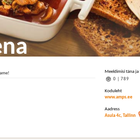
ena
Meeldimisi täna ja
dame!
0
|
789
Koduleht
www.amps.ee
Aadress
Asula 4c, Tallinn