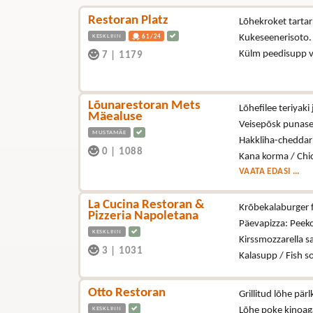
Restoran Platz
Lõhekroket tartark
KESKLINN
Kukeseenerisoto
61/24
Külm peedisupp 
7
|
1179
Lõunarestoran Mets
Lõhefilee teriyak
Mäealuse
Veisepõsk punase 
MUSTAMÄE
Hakkliha-cheddari
0
|
1088
Kana korma / Chi
VAATA EDASI ...
La Cucina Restoran &
Krõbekalaburger fr
Pizzeria Napoletana
Päevapizza: Peeko
KESKLINN
Kirssmozzarella s
3
|
1031
Kalasupp / Fish 
Otto Restoran
Grillitud lõhe pär
KESKLINN
Lõhe poke kinoag