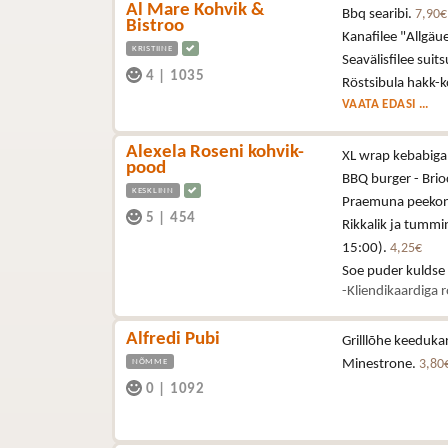
Al Mare Kohvik &
Bbq searibi.
7,90€
Bistroo
Kanafilee "Allgä
KRISTIINE
Seavälisfilee sui
4
|
1035
Röstsibula hakk-k
VAATA EDASI ...
Alexela Roseni kohvik-
XL wrap kebabiga 
pood
BBQ burger - Brioc
KESKLINN
Praemuna peekoni,
5
|
454
Rikkalik ja tummi
15:00).
4,25€
Soe puder kuldse
-Kliendikaardiga 
Alfredi Pubi
Grilllõhe keeduka
NÕMME
Minestrone.
3,80
0
|
1092