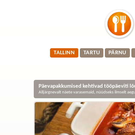
TALLINN
TARTU
PÄRNU
Päevapakkumised kehtivad tööpäeviti lõu
Alljärgnevalt näete varasemaid, nüüdseks ilmselt ae