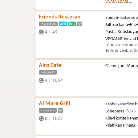
VAATA EDASI ...
Friends Restoran
Spinati-läätse s
MUSTAMÄE
Wolt
Bolt
Jalfrezi kana+Riis
Pasta: Küüslaugu
4
|
49
VEGAN:Erinevad kö
Lõuna restoranis:
Tellides veebist (
Airo Cafe
Oleme juuli lõpun
LASNAMÄE
4
|
1054
Al Mare Grill
Krõbe kanafilee b
HAABERSTI
Lõhepasta.
8,50€
Kiievi kotlet kana
0
|
1022
Pilaff kanalihaga.