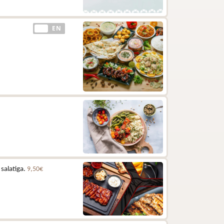
EE
EN
 salatiga.
9,50€