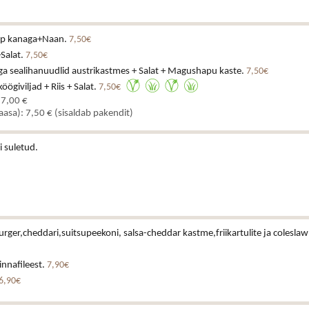
upp kanaga+Naan.
7,50€
+Salat.
7,50€
ga sealihanuudlid austrikastmes + Salat + Magushapu kaste.
7,50€
ögiviljad + Riis + Salat.
7,50€
 7,00 €
kaasa): 7,50 € (sisaldab pakendit)
i suletud.
urger,cheddari,suitsupeekoni, salsa-cheddar kastme,friikartulite ja coleslaw
rinnafileest.
7,90€
6,90€