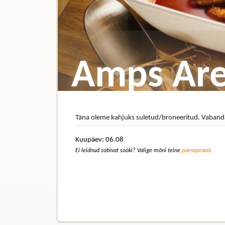
Amps Ar
Täna oleme kahjuks suletud/broneeritud. Vaban
Kuupäev: 06.08
Ei leidnud sobivat sööki? Valige mõni teine
päevapraad
.