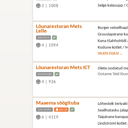
Selge kalasupp / 
2
|
1008
Lõunarestoran Mets
Burger veiselihapi
Lelle
Gruusiapärane kal
KRISTIINE
Kana tšahhohbili 
4
|
1094
Kodune kotlet / M
VAATA EDASI ...
Lõunarestoran Mets ICT
Olete oodatud me
Ootame Teid lõun
MUSTAMÄE
4
|
926
Maaema söögituba
Lõhesteik teriyaki
LASNAMÄE
Sealihatasku jala
84/34
Taipärane kanapa
6
|
4119
Lindströmi kotlet