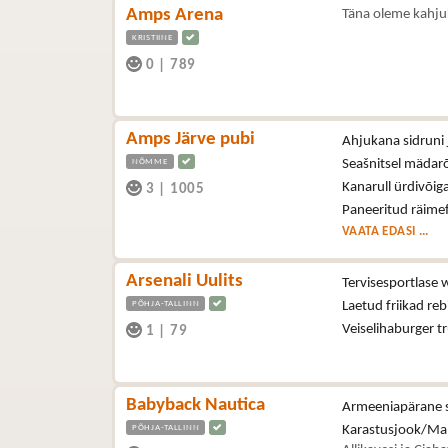
Amps Arena
Täna oleme kahju
KRISTIINE
0
|
789
Amps Järve pubi
Ahjukana sidruni 
NÕMME
Seašnitsel mädar
Kanarull ürdivõig
3
|
1005
Paneeritud räimef
VAATA EDASI ...
Arsenali Uulits
Tervisesportlase 
PÕHJA-TALLINN
Laetud friikad reb
Veiselihaburger t
1
|
79
Babyback Nautica
Armeeniapärane se
PÕHJA-TALLINN
Karastusjook/Ma