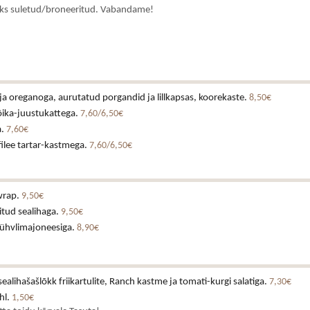
ks suletud/broneeritud. Vabandame!
ja oreganoga, aurutatud porgandid ja lillkapsas, koorekaste.
8,50€
õika-juustukattega.
7,60/6,50€
a.
7,60€
ilee tartar-kastmega.
7,60/6,50€
wrap.
9,50€
itud sealihaga.
9,50€
rühvlimajoneesiga.
8,90€
alihašašlõkk friikartulite, Ranch kastme ja tomati-kurgi salatiga.
7,30€
hl.
1,50€