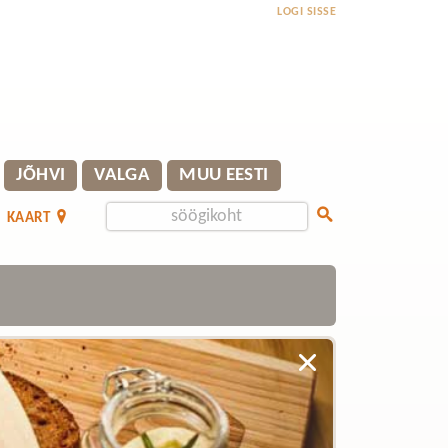
LOGI SISSE
JÕHVI
VALGA
MUU EESTI
KAART