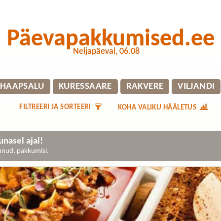
Päevapakkumised.ee
Neljapäeval, 06.08
HAAPSALU
KURESSAARE
RAKVERE
VILJANDI
FILTREERI JA SORTEERI
KOHA VALIKU HÄÄLETUS
nasel ajal!
gunud, pakkumisi.