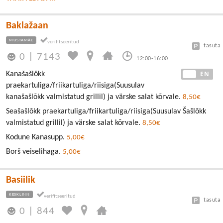
Baklažaan
MUSTAMÄE
tasuta
0
|
7143
12:00-16:00
EE
EN
Kanašašlǒkk
praekartuliga/friikartuliga/riisiga(Suusulav
kanašašlõkk valmistatud grillil) ja värske salat kõrvale.
8,50€
Seašašlõkk praekartuliga/friikartuliga/riisiga(Suusulav Šašlõkk
valmistatud grillil) ja värske salat kõrvale.
8,50€
Kodune Kanasupp.
5,00€
Borš veiselihaga.
5,00€
Basiilik
KESKLINN
tasuta
0
|
844