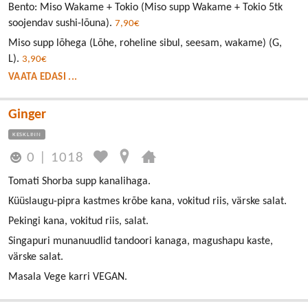
Bento: Miso Wakame + Tokio (Miso supp Wakame + Tokio 5tk
soojendav sushi-lõuna).
7,90€
Miso supp lõhega (Lõhe, roheline sibul, seesam, wakame) (G,
L).
3,90€
VAATA EDASI ...
Ginger
KESKLINN
0
|
1018
Tomati Shorba supp kanalihaga.
Küüslaugu-pipra kastmes krõbe kana, vokitud riis, värske salat.
Pekingi kana, vokitud riis, salat.
Singapuri munanuudlid tandoori kanaga, magushapu kaste,
värske salat.
Masala Vege karri VEGAN.