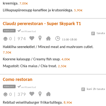
kreemiga.
7,00€
Lillkapsapüreesupp kanafilee ja krutoonidega.
5,90€
Claudz pererestoran - Super Skypark T1
KESKLINN
tasuta
0
|
974
11:00-18:00
Hakkliha-seenekotlet / Minced meat and mushroom cutlet.
7,50€
Koorene kalasupp / Creamy fish soup.
4,00€
Magustoit: Chia maius / Chia treat.
2,50€
Como restoran
KESKLINN
kuni 2h tasuta
0
|
379
Rebitud veiselihaburger friikartulitega.
8,90€