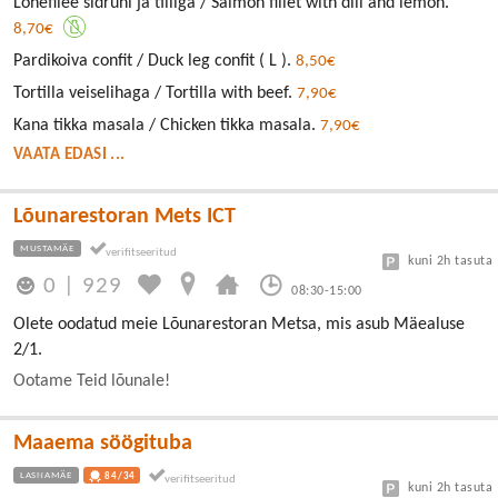
Lõhefilee sidruni ja tilliga / Salmon fillet with dill and lemon.
8,70€
Pardikoiva confit / Duck leg confit ( L ).
8,50€
Tortilla veiselihaga / Tortilla with beef.
7,90€
Kana tikka masala / Chicken tikka masala.
7,90€
VAATA EDASI ...
Lõunarestoran Mets ICT
MUSTAMÄE
kuni 2h tasuta
0
|
929
08:30-15:00
Olete oodatud meie Lõunarestoran Metsa, mis asub Mäealuse
2/1.
Ootame Teid lõunale!
Maaema söögituba
LASNAMÄE
84/34
kuni 2h tasuta