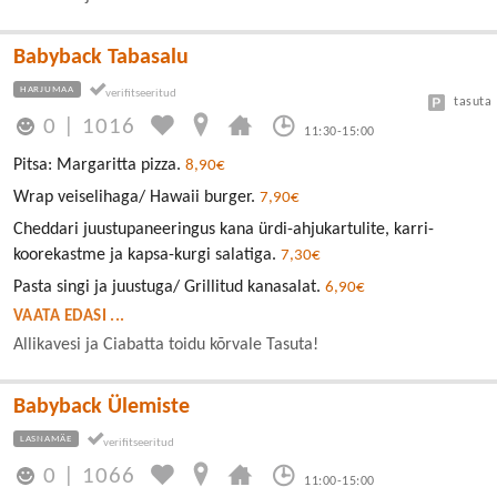
Babyback Tabasalu
HARJUMAA
tasuta
0
|
1016
11:30-15:00
Pitsa: Margaritta pizza.
8,90€
Wrap veiselihaga/ Hawaii burger.
7,90€
Cheddari juustupaneeringus kana ürdi-ahjukartulite, karri-
koorekastme ja kapsa-kurgi salatiga.
7,30€
Pasta singi ja juustuga/ Grillitud kanasalat.
6,90€
VAATA EDASI ...
Allikavesi ja Ciabatta toidu kõrvale Tasuta!
Babyback Ülemiste
LASNAMÄE
0
|
1066
11:00-15:00