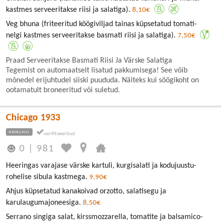
kastmes serveeritakse riisi ja salatiga).
8,10€
Veg bhuna (friteeritud köögiviljad tainas küpsetatud tomati-
nelgi kastmes serveeritakse basmati riisi ja salatiga).
7,50€
Praad Serveeritakse Basmati Riisi Ja Värske Salatiga
Tegemist on automaatselt lisatud pakkumisega! See võib
mõnedel erijuhtudel siiski puududa. Näiteks kui söögikoht on
ootamatult broneeritud või suletud.
Chicago 1933
KESKLINN
0
|
981
Heeringas varajase värske kartuli, kurgisalati ja kodujuustu-
rohelise sibula kastmega.
9,90€
Ahjus küpsetatud kanakoivad orzotto, salatisegu ja
karulaugumajoneesiga.
8,50€
Serrano singiga salat, kirssmozzarella, tomatite ja balsamico-