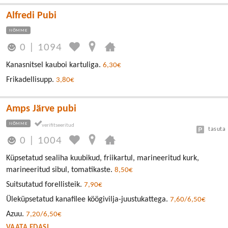
Alfredi Pubi
NÕMME
0
|
1094
Kanasnitsel kauboi kartuliga.
6,30€
Frikadellisupp.
3,80€
Amps Järve pubi
NÕMME
tasuta
0
|
1004
Küpsetatud sealiha kuubikud, friikartul, marineeritud kurk,
marineeritud sibul, tomatikaste.
8,50€
Suitsutatud forellisteik.
7,90€
Üleküpsetatud kanafilee köögivilja-juustukattega.
7,60/6,50€
Azuu.
7,20/6,50€
VAATA EDASI ...