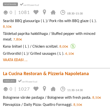
MUSTAMÄE
0
|
1081
08:30-15:30
Searibi BBQ glasuuriga ( L )/ Pork ribs with BBQ glaze ( L ).
8,50€
Täidetud paprika hakklihaga / Stuffed pepper with minced
meat.
7,80€
Kana šnitsel ( L ) / Chicken scnitzel.
8,00€
Grillvorstid ( L )/ Grilled sausages ( L ).
6,10€
VAATA EDASI ...
La Cucina Restoran & Pizzeria Napoletana
KESKLINN
0
|
1027
11:30-14:30
Bolognese värske pastaga / Bolognese with fresh pasta.
8,50€
Päevapizza / Daily Pizza: Quattro Formaggi.
8,50€