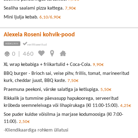
Sealiha saalami pizza kattega.
7,90€
Mini ljulja kebab.
6,10/6,90€
Alexela Roseni kohvik-pood
KESKLINN
0
|
460
XL wrap kebabiga + friikartulid + Coca-Cola.
9,90€
BBQ burger - Brioch sai, veise pihv, frillis, tomat, marineeritud
kurk, cheddar juust, BBQ kaste.
7,50€
Praemuna peekoni, värske salatiga ja ketšupiga.
5,50€
Rikkalik ja tummine päevasupp hapukoorega, serveeritud
krõbeda seemneleivaga või lihapirukaga (Kl 11:00-15:00).
4,25€
Soe puder kuldse võisilma ja marjase kodumoosiga (Kl 7:00-
11:00).
2,50€
-Kliendikaardiga rohkem üllatusi