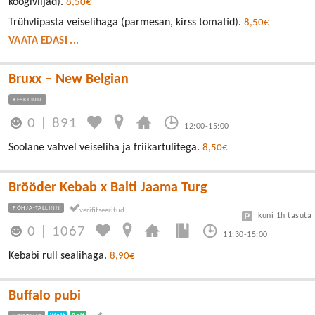
köögiviljad).
8,50€
Trühvlipasta veiselihaga (parmesan, kirss tomatid).
8,50€
VAATA EDASI ...
Bruxx – New Belgian
KESKLINN
0
|
891
12:00-15:00
Soolane vahvel veiseliha ja friikartulitega.
8,50€
Brööder Kebab x Balti Jaama Turg
PÕHJA-TALLINN
kuni 1h tasuta
0
|
1067
11:30-15:00
Kebabi rull sealihaga.
8,90€
Buffalo pubi