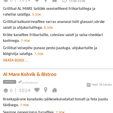
0
|
1014
11:00-15:00
Grillitud AL MARE šašlõkk seasisefileest friikartulitega ja
rohelise salatiga.
9,50€
Grillitud kalkunirinnafilee varras ananassi-tsilli glasuuri,värske
salati ja ahjukartulitega.
8,50€
Krõbe kanafilee friikartulite, coleslaw salati ja salsa-cheddari
kastmega.
7,90€
Grillitud veisepihv punase pesto-juustuga, ahjukartulite ja
köögivilja salatiga.
7,50€
VAATA EDASI ...
Al Mare Kohvik & Bistroo
KRISTIINE
kuni 1h tasuta
0
|
1024
Kreekapärane kanatasku päikesekuivatatud tomati ja feta juustu
täidisega.
7,90€
Seemne paneeringus tursafilee.
7,90€