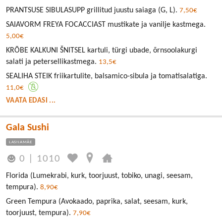
PRANTSUSE SIBULASUPP grillitud juustu saiaga (G, L).
7,50€
SAIAVORM FREYA FOCACCIAST mustikate ja vanilje kastmega.
5,00€
KRÕBE KALKUNI ŠNITSEL kartuli, türgi ubade, õrnsoolakurgi
salati ja petersellikastmega.
13,5€
SEALIHA STEIK friikartulite, balsamico-sibula ja tomatisalatiga.
11,0€
VAATA EDASI ...
Gala Sushi
LASNAMÄE
0
|
1010
Florida (Lumekrabi, kurk, toorjuust, tobiko, unagi, seesam,
tempura).
8,90€
Green Tempura (Avokaado, paprika, salat, seesam, kurk,
toorjuust, tempura).
7,90€