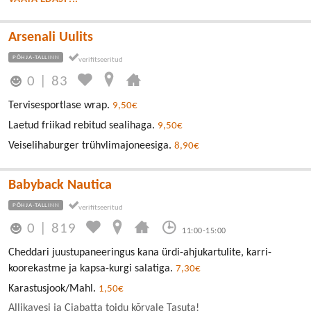
Arsenali Uulits
PÕHJA-TALLINN
0
|
83
Tervisesportlase wrap.
9,50€
Laetud friikad rebitud sealihaga.
9,50€
Veiselihaburger trühvlimajoneesiga.
8,90€
Babyback Nautica
PÕHJA-TALLINN
0
|
819
11:00-15:00
Cheddari juustupaneeringus kana ürdi-ahjukartulite, karri-
koorekastme ja kapsa-kurgi salatiga.
7,30€
Karastusjook/Mahl.
1,50€
Allikavesi ja Ciabatta toidu kõrvale Tasuta!