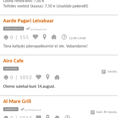
Lõuna restoranis: 7,00 €
Tellides veebist (kaasa): 7,50 € (sisaldab pakendit)
Aarde Pagari Leivabaar
PÕHJA-TALLINN
0
|
155
12:00-14:00
Täna kahjuks päevapakkumisi ei ole. Vabandame!
Airo Cafe
LASNAMÄE
tasuta
0
|
1052
Oleme suletud kuni 14,august.
Al Mare Grill
HAABERSTI
kuni 2h tasuta