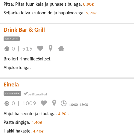
Pitsa: Pitsa tuunikala ja punase sibulaga.
8,90€
Seljanka leiva krutoonide ja hapukoorega.
5,90€
Drink Bar & Grill
KESKLINN
0
|
519
Broileri rinnafileešnitsel.
Ahjukartuliga.
Einela
LASNAMÄE
0
|
1009
10:00-15:00
Ahjuliha seente ja sibulaga.
4,90€
Pasta singiga.
4,40€
Hakklihakaste.
4,40€