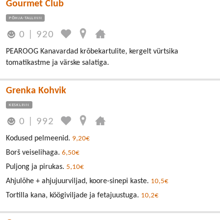
Gourmet Club
PÕHJA-TALLINN
0
|
920
PEAROOG Kanavardad krõbekartulite, kergelt vürtsika
tomatikastme ja värske salatiga.
Grenka Kohvik
KESKLINN
0
|
992
Kodused pelmeenid.
9,20€
Borš veiselihaga.
6,50€
Puljong ja pirukas.
5,10€
Ahjulõhe + ahjujuurviljad, koore-sinepi kaste.
10,5€
Tortilla kana, köögiviljade ja fetajuustuga.
10,2€