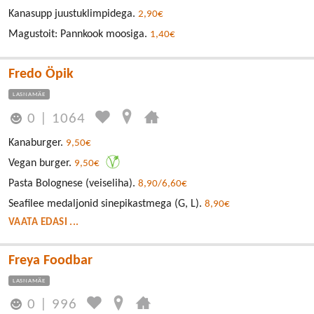
Kanasupp juustuklimpidega.
2,90€
Magustoit: Pannkook moosiga.
1,40€
Fredo Öpik
LASNAMÄE
0
|
1064
Kanaburger.
9,50€
Vegan burger.
9,50€
Pasta Bolognese (veiseliha).
8,90/6,60€
Seafilee medaljonid sinepikastmega (G, L).
8,90€
VAATA EDASI ...
Freya Foodbar
LASNAMÄE
0
|
996