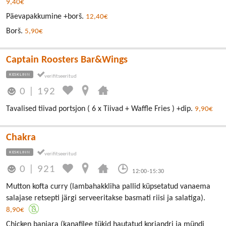
9,40€
Päevapakkumine +borš.
12,40€
Borš.
5,90€
Captain Roosters Bar&Wings
KESKLINN
0
|
192
Tavalised tiivad portsjon ( 6 x Tiivad + Waffle Fries ) +dip.
9,90€
Chakra
KESKLINN
0
|
921
12:00-15:30
Mutton kofta curry (lambahakkliha pallid küpsetatud vanaema
salajase retsepti järgi serveeritakse basmati riisi ja salatiga).
8,90€
Chicken banjara (kanafilee tükid hautatud koriandri ja mündi