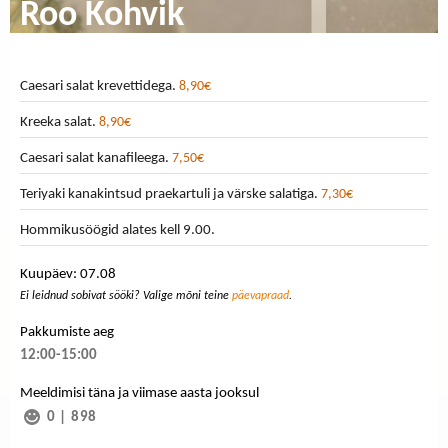
Roo Kohvik
Caesari salat krevettidega.
8,90€
Kreeka salat.
8,90€
Caesari salat kanafileega.
7,50€
Teriyaki kanakintsud praekartuli ja värske salatiga.
7,30€
Hommikusöögid alates kell 9.00.
Kuupäev: 07.08
Ei leidnud sobivat sööki? Valige mõni teine
päevapraad
.
Pakkumiste aeg
12:00-15:00
Meeldimisi täna ja viimase aasta jooksul
0
|
898