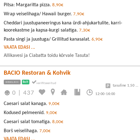
Pitsa: Margaritta pizza.
8,90€
Wrap veiselihaga/ Hawaii burger.
7,90€
Cheddari juustupaneeringus kana ürdi-ahjukartulite, karri-
koorekastme ja kapsa-kurgi salatiga.
7,30€
Pasta singi ja juustuga/ Grillitud kanasalat.
6,90€
VAATA EDASI ...
Allikavesi ja Ciabatta toidu kõrvale Tasuta!
BACIO Restoran & Kohvik
KESKLINN
Bolt
tasuline 1,50 eur/h
0
|
437
12:00-16:00
Caesari salat kanaga.
9,00€
Kodused pelmeenid.
9,00€
Caesari salat tomatiga.
8,00€
Borš veiselihaga.
7,00€
VAATA EDASI ...