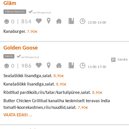
Gläm
PÕHJA-TALLINN
0
|
854
12:00-15:00
Kanaburger.
7,90€
Golden Goose
PIRITA
tasuta
0
|
986
11:00-17:30
Seašašlõkk lisandiga,salat.
8,90€
Kanašašlõkk lisandiga,salat.
8,90€
Röstitud pardikoib,riis/tatar/kartulipüree,salat.
8,90€
Butter Chicken Grillitud kanaliha keskmiselt teravas India
tomati-koorekastmes,riis/nuudlid,salat.
7,90€
VAATA EDASI ...