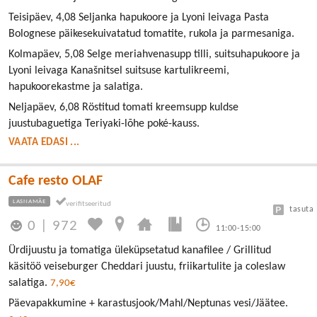
Teisipäev, 4,08 Seljanka hapukoore ja Lyoni leivaga Pasta
Bolognese päikesekuivatatud tomatite, rukola ja parmesaniga.
Kolmapäev, 5,08 Selge meriahvenasupp tilli, suitsuhapukoore ja
Lyoni leivaga Kanašnitsel suitsuse kartulikreemi,
hapukoorekastme ja salatiga.
Neljapäev, 6,08 Röstitud tomati kreemsupp kuldse
juustubaguetiga Teriyaki-lõhe poké-kauss.
VAATA EDASI ...
Cafe resto OLAF
LASNAMÄE
tasuta
0
|
972
11:00-15:00
Ürdijuustu ja tomatiga üleküpsetatud kanafilee / Grillitud
käsitöö veiseburger Cheddari juustu, friikartulite ja coleslaw
salatiga.
7,90€
Päevapakkumine + karastusjook/Mahl/Neptunas vesi/Jäätee.