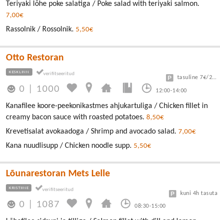
Teriyaki lõhe poke salatiga / Poke salad with teriyaki salmon.
7,00€
Rassolnik / Rossolnik.
5,50€
Otto Restoran
KESKLINN
tasuline 7€/24h
0
|
1000
12:00-14:00
Kanafilee koore-peekonikastmes ahjukartuliga / Chicken fillet in
creamy bacon sauce with roasted potatoes.
8,50€
Krevetisalat avokaadoga / Shrimp and avocado salad.
7,00€
Kana nuudlisupp / Chicken noodle supp.
5,50€
Lõunarestoran Mets Lelle
KRISTIINE
kuni 4h tasuta
0
|
1087
08:30-15:00