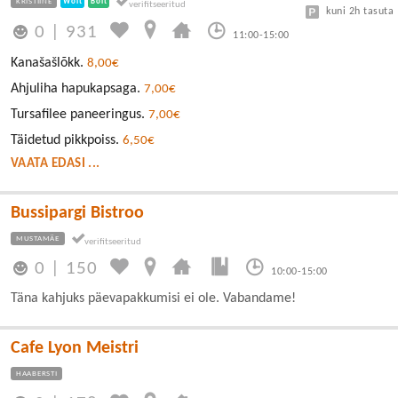
KRISTIINE
Wolt
Bolt
kuni 2h tasuta
0
|
931
11:00-15:00
Kanašašlõkk.
8,00€
Ahjuliha hapukapsaga.
7,00€
Tursafilee paneeringus.
7,00€
Täidetud pikkpoiss.
6,50€
VAATA EDASI ...
Bussipargi Bistroo
MUSTAMÄE
0
|
150
10:00-15:00
Täna kahjuks päevapakkumisi ei ole. Vabandame!
Cafe Lyon Meistri
HAABERSTI