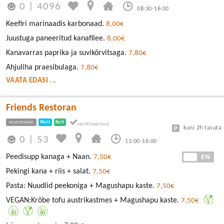
0
|
4096
08:30-16:00
Keefiri marinaadis karbonaad.
8,00€
Juustuga paneeritud kanafilee.
8,00€
Kanavarras paprika ja suvikõrvitsaga.
7,80€
Ahjuliha praesibulaga.
7,80€
VAATA EDASI ...
Friends Restoran
MUSTAMÄE
Wolt
Bolt
kuni 2h tasuta
0
|
53
11:00-16:00
EE
EN
Peedisupp kanaga + Naan.
7,50€
Pekingi kana + riis + salat.
7,50€
Pasta: Nuudlid peekoniga + Magushapu kaste.
7,50€
VEGAN:Krõbe tofu austrikastmes + Magushapu kaste.
7,50€