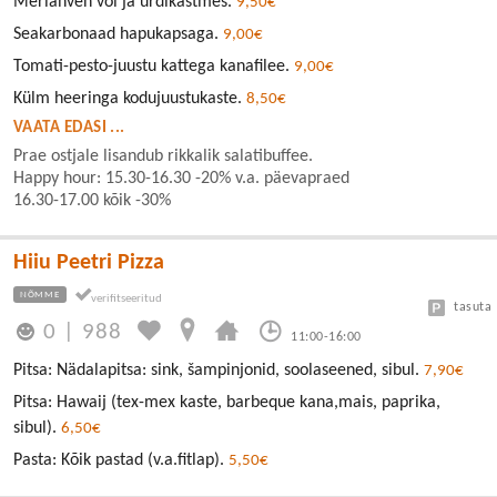
Meriahven või ja ürdikastmes.
9,50€
Seakarbonaad hapukapsaga.
9,00€
Tomati-pesto-juustu kattega kanafilee.
9,00€
Külm heeringa kodujuustukaste.
8,50€
VAATA EDASI ...
Prae ostjale lisandub rikkalik salatibuffee.
Happy hour: 15.30-16.30 -20% v.a. päevapraed
16.30-17.00 kõik -30%
Hiiu Peetri Pizza
NÕMME
tasuta
0
|
988
11:00-16:00
Pitsa: Nädalapitsa: sink, šampinjonid, soolaseened, sibul.
7,90€
Pitsa: Hawaij (tex-mex kaste, barbeque kana,mais, paprika,
sibul).
6,50€
Pasta: Kõik pastad (v.a.fitlap).
5,50€