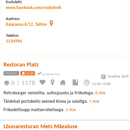
Koduleht
www.facebook.com/rookohvik
Aadress
Kalaranna 8/12, Tallinn
Telefon
5134996
Restoran Platz
KESKLINN
61/24
tasuline 2€/h
0
|
1178
11:30-15:00
Retroburger veiseliha, suitsujuustu ja friikatega.
8,90€
Täidetud portobello seened kinoa ja salatiga.
7,90€
Frikadellisupp maitserohelisega.
5,90€
Lõunarestoran Mets Mäealuse