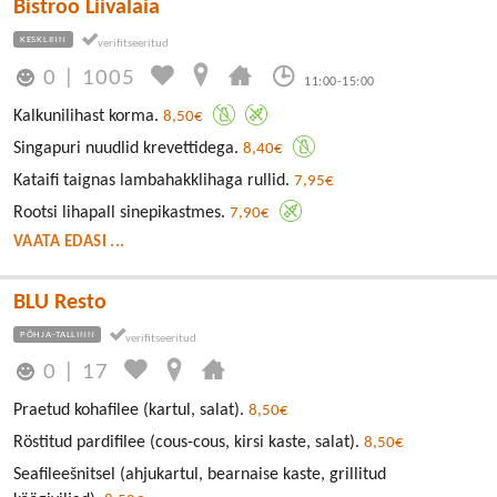
Bistroo Liivalaia
KESKLINN
0
|
1005
11:00-15:00
Kalkunilihast korma.
8,50€
Singapuri nuudlid krevettidega.
8,40€
Kataifi taignas lambahakklihaga rullid.
7,95€
Rootsi lihapall sinepikastmes.
7,90€
VAATA EDASI ...
BLU Resto
PÕHJA-TALLINN
0
|
17
Praetud kohafilee (kartul, salat).
8,50€
Röstitud pardifilee (cous-cous, kirsi kaste, salat).
8,50€
Seafileešnitsel (ahjukartul, bearnaise kaste, grillitud