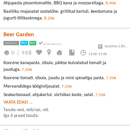
Ahjupasta ploomtomatite, BBQ kana ja mozzarellaga.
8,90€
Basiiliku majasalat soolalõhe, grillitud kartuli, keedumuna ja
jogurti-tillikastmega.
8,20€
Beer Garden
KESKLINN
Wolt
Bolt
tasuline 2,80/30min
0
|
968
12:00-15:00
Koorene kanapasta, sibula, päikse kuivatatud tomati ja
juustuga.
7,50€
Koorene tomati, sibula, juustu ja mini spinatiga pasta.
7,50€
Mereandidega köögiviljasalat.
7,50€
Seakarbonaad, ahjukartul, vürtsikas kaste, salat.
7,50€
VAATA EDASI ...
Tasuta vesi, leib/sai, või.
Iga 6 praad tasuta.