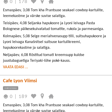
0
|
178
Esmaspäev, 3,08 Tom kha Prantsuse seakael cowboy-kartulite,
leemekastme ja värske suvise salatiga.
Teisipäev, 4,08 Seljanka hapukoore ja Lyoni leivaga Pasta
Bolognese päikesekuivatatud tomatite, rukola ja parmesaniga.
Kolmapäev, 5,08 Selge meriahvenasupp tilli, suitsuhapukoore ja
Lyoni leivaga Kanašnitsel suitsuse kartulikreemi,
hapukoorekastme ja salatiga.
Neljapäev, 6,08 Röstitud tomati kreemsupp kuldse
juustubaguetiga Teriyaki-lõhe poké-kauss.
VAATA EDASI ...
Cafe Lyon Viimsi
HARJUMAA
0
|
189
Esmaspäev, 3,08 Tom kha Prantsuse seakael cowboy-kartulite,
leemekastme ja värske suvise salatiga.