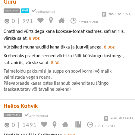
Guru
KESKLINN
Wolt
tasuline EP24 või Vanalinn
0
|
991
12:00-15:00
Chattinad vürtsidega kana kookose-tomatikastmes, safraniriis,
värske salat.
8,90€
Vürtsikad munanuudlid kana tikka ja juurviljadega.
8,30€
Krõbedaks praetud seened vürtsika tšilli-küüslaugu kastmega,
safraniriis, värske salat.
8,30€
Taimetoidu pakkumisi ja suppe on soovi korral võimalik
valmistada vegan roana.
Päevapraade kaasa ostes lisandub pakenditasu (Ringo
taaskasutatav või tavaline pakend)
Helios Kohvik
MUSTAMÄE
kuni 2h tasuta
0
|
1491
09:00-17:00