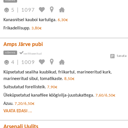
NÕMME
5
|
1097
Kanasnitsel kauboi kartuliga.
6,30€
Frikadellisupp.
3,80€
Amps Järve pubi
NÕMME
tasuta
4
|
1009
Küpsetatud sealiha kuubikud, friikartul, marineeritud kurk,
marineeritud sibul, tomatikaste.
8,50€
Suitsutatud forellisteik.
7,90€
Üleküpsetatud kanafilee köögivilja-juustukattega.
7,60/6,50€
Azuu.
7,20/6,50€
VAATA EDASI ...
Arsenali Uulits