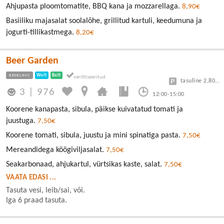
Ahjupasta ploomtomatite, BBQ kana ja mozzarellaga.
8,90€
Basiiliku majasalat soolalõhe, grillitud kartuli, keedumuna ja
jogurti-tillikastmega.
8,20€
Beer Garden
KESKLINN
Wolt
Bolt
tasuline 2,80/30min
3
|
976
12:00-15:00
Koorene kanapasta, sibula, päikse kuivatatud tomati ja
juustuga.
7,50€
Koorene tomati, sibula, juustu ja mini spinatiga pasta.
7,50€
Mereandidega köögiviljasalat.
7,50€
Seakarbonaad, ahjukartul, vürtsikas kaste, salat.
7,50€
VAATA EDASI ...
Tasuta vesi, leib/sai, või.
Iga 6 praad tasuta.