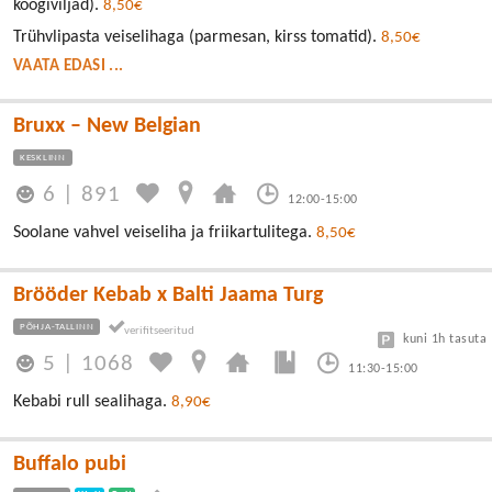
köögiviljad).
8,50€
Trühvlipasta veiselihaga (parmesan, kirss tomatid).
8,50€
VAATA EDASI ...
Bruxx – New Belgian
KESKLINN
6
|
891
12:00-15:00
Soolane vahvel veiseliha ja friikartulitega.
8,50€
Brööder Kebab x Balti Jaama Turg
PÕHJA-TALLINN
kuni 1h tasuta
5
|
1068
11:30-15:00
Kebabi rull sealihaga.
8,90€
Buffalo pubi