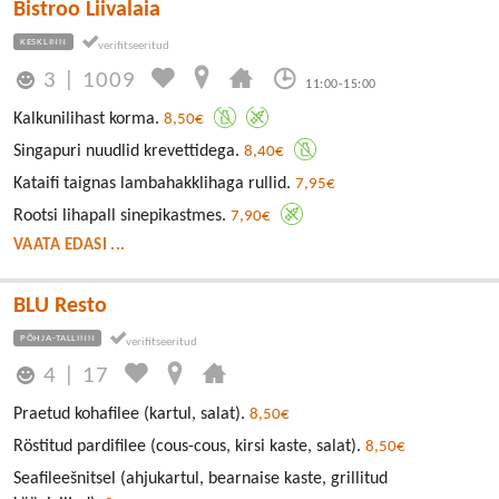
Bistroo Liivalaia
KESKLINN
3
|
1009
11:00-15:00
Kalkunilihast korma.
8,50€
Singapuri nuudlid krevettidega.
8,40€
Kataifi taignas lambahakklihaga rullid.
7,95€
Rootsi lihapall sinepikastmes.
7,90€
VAATA EDASI ...
BLU Resto
PÕHJA-TALLINN
4
|
17
Praetud kohafilee (kartul, salat).
8,50€
Röstitud pardifilee (cous-cous, kirsi kaste, salat).
8,50€
Seafileešnitsel (ahjukartul, bearnaise kaste, grillitud