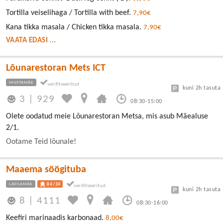
Tortilla veiselihaga / Tortilla with beef.
7,90€
Kana tikka masala / Chicken tikka masala.
7,90€
VAATA EDASI ...
Lõunarestoran Mets ICT
MUSTAMÄE
kuni 2h tasuta
3
|
929
08:30-15:00
Olete oodatud meie Lõunarestoran Metsa, mis asub Mäealuse
2/1.
Ootame Teid lõunale!
Maaema söögituba
LASNAMÄE
84/34
kuni 2h tasuta
8
|
4111
08:30-16:00
Keefiri marinaadis karbonaad.
8,00€