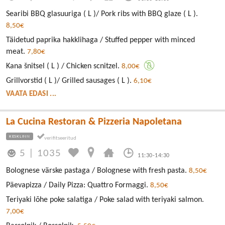
Searibi BBQ glasuuriga ( L )/ Pork ribs with BBQ glaze ( L ).
8,50€
Täidetud paprika hakklihaga / Stuffed pepper with minced
meat.
7,80€
Kana šnitsel ( L ) / Chicken scnitzel.
8,00€
Grillvorstid ( L )/ Grilled sausages ( L ).
6,10€
VAATA EDASI ...
La Cucina Restoran & Pizzeria Napoletana
KESKLINN
5
|
1035
11:30-14:30
Bolognese värske pastaga / Bolognese with fresh pasta.
8,50€
Päevapizza / Daily Pizza: Quattro Formaggi.
8,50€
Teriyaki lõhe poke salatiga / Poke salad with teriyaki salmon.
7,00€