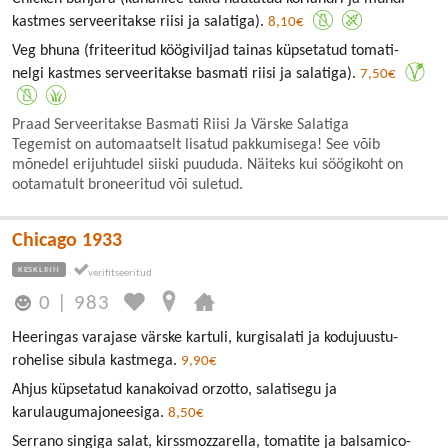
kastmes serveeritakse riisi ja salatiga).
8,10€
Veg bhuna (friteeritud köögiviljad tainas küpsetatud tomati-
nelgi kastmes serveeritakse basmati riisi ja salatiga).
7,50€
Praad Serveeritakse Basmati Riisi Ja Värske Salatiga
Tegemist on automaatselt lisatud pakkumisega! See võib
mõnedel erijuhtudel siiski puududa. Näiteks kui söögikoht on
ootamatult broneeritud või suletud.
Chicago 1933
KESKLINN
0
|
983
Heeringas varajase värske kartuli, kurgisalati ja kodujuustu-
rohelise sibula kastmega.
9,90€
Ahjus küpsetatud kanakoivad orzotto, salatisegu ja
karulaugumajoneesiga.
8,50€
Serrano singiga salat, kirssmozzarella, tomatite ja balsamico-