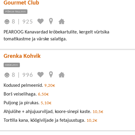
Gourmet Club
PÕHJA-TALLINN
8
|
925
PEAROOG Kanavardad krõbekartulite, kergelt vürtsika
tomatikastme ja värske salatiga.
Grenka Kohvik
KESKLINN
8
|
996
Kodused pelmeenid.
9,20€
Borš veiselihaga.
6,50€
Puljong ja pirukas.
5,10€
Ahjulõhe + ahjujuurviljad, koore-sinepi kaste.
10,5€
Tortilla kana, köögiviljade ja fetajuustuga.
10,2€