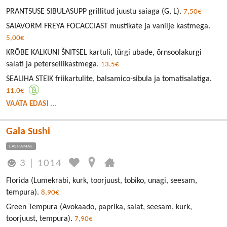
PRANTSUSE SIBULASUPP grillitud juustu saiaga (G, L).
7,50€
SAIAVORM FREYA FOCACCIAST mustikate ja vanilje kastmega.
5,00€
KRÕBE KALKUNI ŠNITSEL kartuli, türgi ubade, õrnsoolakurgi
salati ja petersellikastmega.
13,5€
SEALIHA STEIK friikartulite, balsamico-sibula ja tomatisalatiga.
11,0€
VAATA EDASI ...
Gala Sushi
LASNAMÄE
3
|
1014
Florida (Lumekrabi, kurk, toorjuust, tobiko, unagi, seesam,
tempura).
8,90€
Green Tempura (Avokaado, paprika, salat, seesam, kurk,
toorjuust, tempura).
7,90€