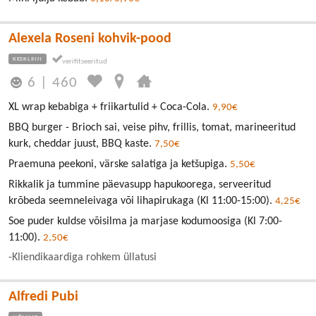
Alexela Roseni kohvik-pood
KESKLINN
6
|
460
XL wrap kebabiga + friikartulid + Coca-Cola.
9,90€
BBQ burger - Brioch sai, veise pihv, frillis, tomat, marineeritud
kurk, cheddar juust, BBQ kaste.
7,50€
Praemuna peekoni, värske salatiga ja ketšupiga.
5,50€
Rikkalik ja tummine päevasupp hapukoorega, serveeritud
krõbeda seemneleivaga või lihapirukaga (Kl 11:00-15:00).
4,25€
Soe puder kuldse võisilma ja marjase kodumoosiga (Kl 7:00-
11:00).
2,50€
-Kliendikaardiga rohkem üllatusi
Alfredi Pubi