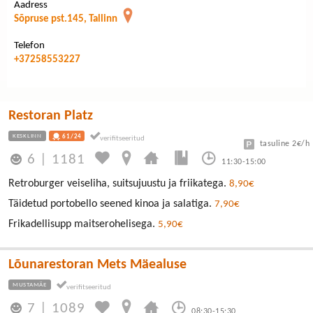
Aadress
Sõpruse pst.145, Tallinn
Telefon
+37258553227
Restoran Platz
KESKLINN
61/24
tasuline 2€/h
6
|
1181
11:30-15:00
Retroburger veiseliha, suitsujuustu ja friikatega.
8,90€
Täidetud portobello seened kinoa ja salatiga.
7,90€
Frikadellisupp maitserohelisega.
5,90€
Lõunarestoran Mets Mäealuse
MUSTAMÄE
7
|
1089
08:30-15:30