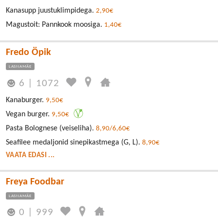
Kanasupp juustuklimpidega.
2,90€
Magustoit: Pannkook moosiga.
1,40€
Fredo Öpik
LASNAMÄE
6
|
1072
Kanaburger.
9,50€
Vegan burger.
9,50€
Pasta Bolognese (veiseliha).
8,90/6,60€
Seafilee medaljonid sinepikastmega (G, L).
8,90€
VAATA EDASI ...
Freya Foodbar
LASNAMÄE
0
|
999