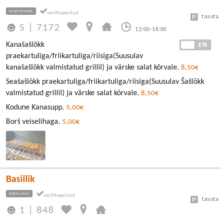
MUSTAMÄE
tasuta
5
|
7172
12:00-16:00
EE
EN
Kanašašlǒkk
praekartuliga/friikartuliga/riisiga(Suusulav
kanašašlõkk valmistatud grillil) ja värske salat kõrvale.
8,50€
Seašašlõkk praekartuliga/friikartuliga/riisiga(Suusulav Šašlõkk
valmistatud grillil) ja värske salat kõrvale.
8,50€
Kodune Kanasupp.
5,00€
Borš veiselihaga.
5,00€
Basiilik
KESKLINN
tasuta
1
|
848