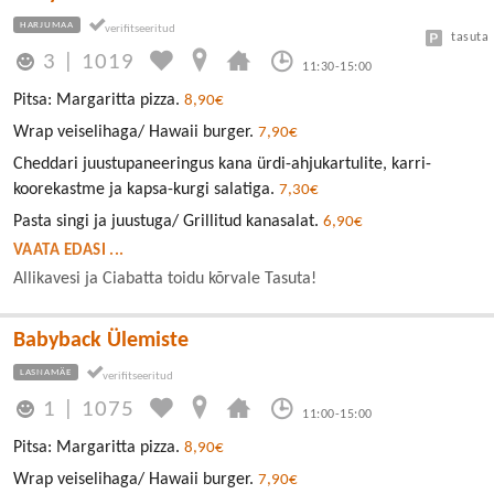
HARJUMAA
tasuta
3
|
1019
11:30-15:00
Pitsa: Margaritta pizza.
8,90€
Wrap veiselihaga/ Hawaii burger.
7,90€
Cheddari juustupaneeringus kana ürdi-ahjukartulite, karri-
koorekastme ja kapsa-kurgi salatiga.
7,30€
Pasta singi ja juustuga/ Grillitud kanasalat.
6,90€
VAATA EDASI ...
Allikavesi ja Ciabatta toidu kõrvale Tasuta!
Babyback Ülemiste
LASNAMÄE
1
|
1075
11:00-15:00
Pitsa: Margaritta pizza.
8,90€
Wrap veiselihaga/ Hawaii burger.
7,90€