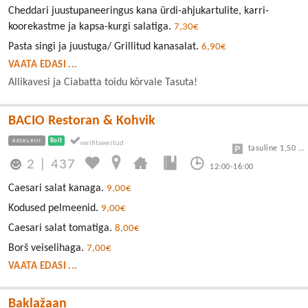
Cheddari juustupaneeringus kana ürdi-ahjukartulite, karri-
koorekastme ja kapsa-kurgi salatiga.
7,30€
Pasta singi ja juustuga/ Grillitud kanasalat.
6,90€
VAATA EDASI ...
Allikavesi ja Ciabatta toidu kõrvale Tasuta!
BACIO Restoran & Kohvik
KESKLINN
Bolt
tasuline 1,50 eur/h
2
|
437
12:00-16:00
Caesari salat kanaga.
9,00€
Kodused pelmeenid.
9,00€
Caesari salat tomatiga.
8,00€
Borš veiselihaga.
7,00€
VAATA EDASI ...
Baklažaan