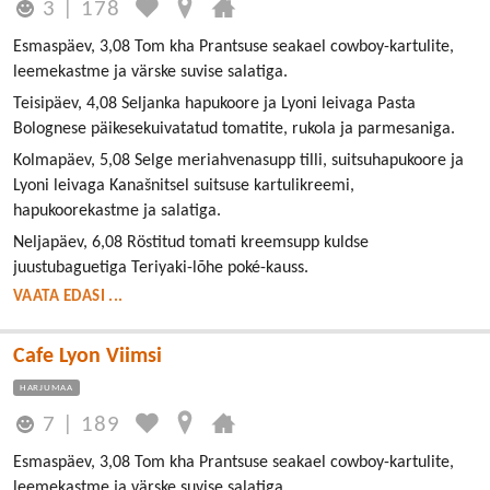
3
|
178
Esmaspäev, 3,08 Tom kha Prantsuse seakael cowboy-kartulite,
leemekastme ja värske suvise salatiga.
Teisipäev, 4,08 Seljanka hapukoore ja Lyoni leivaga Pasta
Bolognese päikesekuivatatud tomatite, rukola ja parmesaniga.
Kolmapäev, 5,08 Selge meriahvenasupp tilli, suitsuhapukoore ja
Lyoni leivaga Kanašnitsel suitsuse kartulikreemi,
hapukoorekastme ja salatiga.
Neljapäev, 6,08 Röstitud tomati kreemsupp kuldse
juustubaguetiga Teriyaki-lõhe poké-kauss.
VAATA EDASI ...
Cafe Lyon Viimsi
HARJUMAA
7
|
189
Esmaspäev, 3,08 Tom kha Prantsuse seakael cowboy-kartulite,
leemekastme ja värske suvise salatiga.