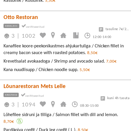
Rassolnik / Rossolnik.
5,50€
Otto Restoran
KESKLINN
tasuline 7€/24h
3
|
1002
12:00-14:00
Kanafilee koore-peekonikastmes ahjukartuliga / Chicken fillet in
creamy bacon sauce with roasted potatoes.
8,50€
Krevetisalat avokaadoga / Shrimp and avocado salad.
7,00€
Kana nuudlisupp / Chicken noodle supp.
5,50€
Lõunarestoran Mets Lelle
KRISTIINE
kuni 4h tasuta
3
|
1094
08:30-15:00
Lõhefilee sidruni ja tilliga / Salmon fillet with dill and lemon.
8,70€
Pardikoiva confit / Duck leg confit ( L ).
8,50€