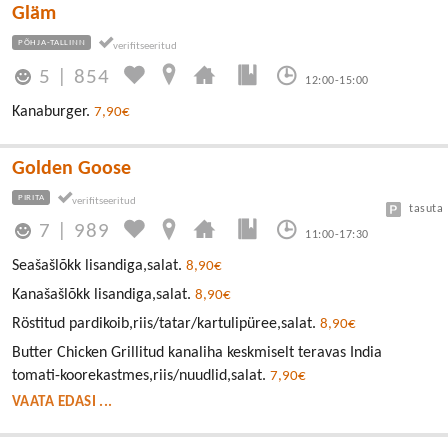
Gläm
PÕHJA-TALLINN
5
|
854
12:00-15:00
Kanaburger.
7,90€
Golden Goose
PIRITA
tasuta
7
|
989
11:00-17:30
Seašašlõkk lisandiga,salat.
8,90€
Kanašašlõkk lisandiga,salat.
8,90€
Röstitud pardikoib,riis/tatar/kartulipüree,salat.
8,90€
Butter Chicken Grillitud kanaliha keskmiselt teravas India
tomati-koorekastmes,riis/nuudlid,salat.
7,90€
VAATA EDASI ...