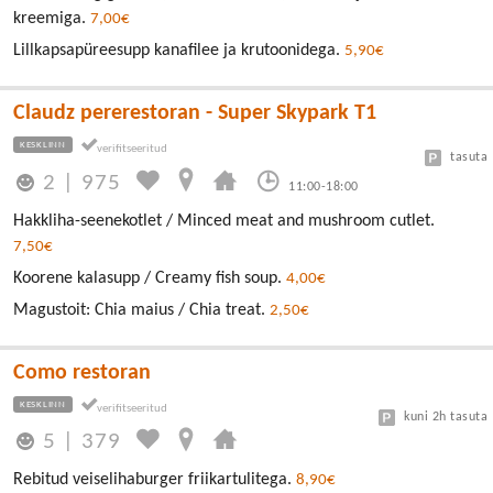
kreemiga.
7,00€
Lillkapsapüreesupp kanafilee ja krutoonidega.
5,90€
Claudz pererestoran - Super Skypark T1
KESKLINN
tasuta
2
|
975
11:00-18:00
Hakkliha-seenekotlet / Minced meat and mushroom cutlet.
7,50€
Koorene kalasupp / Creamy fish soup.
4,00€
Magustoit: Chia maius / Chia treat.
2,50€
Como restoran
KESKLINN
kuni 2h tasuta
5
|
379
Rebitud veiselihaburger friikartulitega.
8,90€