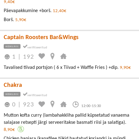
9,40€
Päevapakkumine +borš.
12,40€
Borš.
5,90€
Captain Roosters Bar&Wings
KESKLINN
1
|
192
Tavalised tiivad portsjon ( 6 x Tiivad + Waffle Fries ) +dip.
9,90€
Chakra
KESKLINN
0
|
923
12:00-15:30
Mutton kofta curry (lambahakkliha pallid küpsetatud vanaema
salajase retsepti järgi serveeritakse basmati riisi ja salatiga).
8,90€
Chicken banjara (kanafilee tükid hautatud koriandri ja mündi