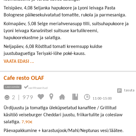
Teisipäev, 4,08 Seljanka hapukoore ja Lyoni leivaga Pasta
Bolognese päikesekuivatatud tomatite, rukola ja parmesaniga.
Kolmapäev, 5,08 Selge meriahvenasupp tilli, suitsuhapukoore ja
Lyoni leivaga Kanašnitsel suitsuse kartulikreemi,
hapukoorekastme ja salatiga.
Neljapäev, 6,08 Röstitud tomati kreemsupp kuldse
juustubaguetiga Teriyaki-lõhe poké-kauss.
VAATA EDASI ...
Cafe resto OLAF
LASNAMÄE
tasuta
2
|
979
11:00-15:00
Ürdijuustu ja tomatiga üleküpsetatud kanafilee / Grillitud
käsitöö veiseburger Cheddari juustu, friikartulite ja coleslaw
salatiga.
7,90€
Päevapakkumine + karastusjook/Mahl/Neptunas vesi/Jäätee.