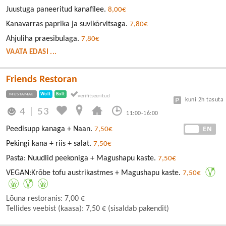
Juustuga paneeritud kanafilee.
8,00€
Kanavarras paprika ja suvikõrvitsaga.
7,80€
Ahjuliha praesibulaga.
7,80€
VAATA EDASI ...
Friends Restoran
MUSTAMÄE
Wolt
Bolt
kuni 2h tasuta
4
|
53
11:00-16:00
EE
EN
Peedisupp kanaga + Naan.
7,50€
Pekingi kana + riis + salat.
7,50€
Pasta: Nuudlid peekoniga + Magushapu kaste.
7,50€
VEGAN:Krõbe tofu austrikastmes + Magushapu kaste.
7,50€
Lõuna restoranis: 7,00 €
Tellides veebist (kaasa): 7,50 € (sisaldab pakendit)