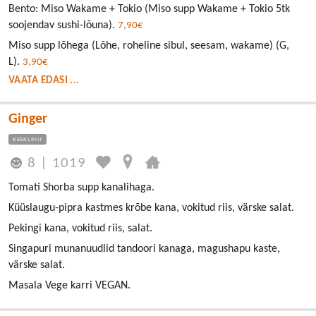
Bento: Miso Wakame + Tokio (Miso supp Wakame + Tokio 5tk
soojendav sushi-lõuna).
7,90€
Miso supp lõhega (Lõhe, roheline sibul, seesam, wakame) (G,
L).
3,90€
VAATA EDASI ...
Ginger
KESKLINN
8
|
1019
Tomati Shorba supp kanalihaga.
Küüslaugu-pipra kastmes krõbe kana, vokitud riis, värske salat.
Pekingi kana, vokitud riis, salat.
Singapuri munanuudlid tandoori kanaga, magushapu kaste,
värske salat.
Masala Vege karri VEGAN.