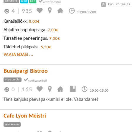
KRISTIINE
Wolt
Bolt
kuni 2h tasuta
4
|
935
11:00-15:00
Kanašašlõkk.
8,00€
Ahjuliha hapukapsaga.
7,00€
Tursafilee paneeringus.
7,00€
Täidetud pikkpoiss.
6,50€
VAATA EDASI ...
Bussipargi Bistroo
MUSTAMÄE
0
|
165
10:00-15:00
Täna kahjuks päevapakkumisi ei ole. Vabandame!
Cafe Lyon Meistri
HAABERSTI