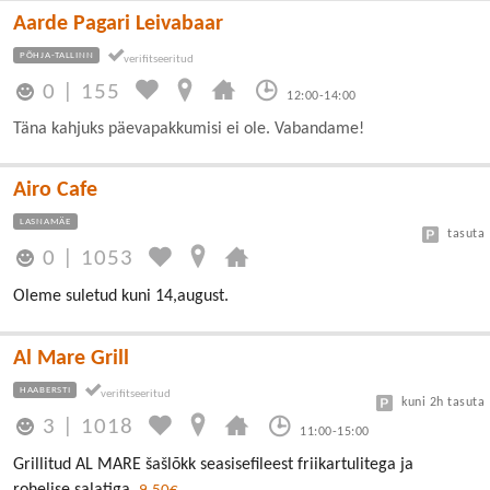
Aarde Pagari Leivabaar
PÕHJA-TALLINN
0
|
155
12:00-14:00
Täna kahjuks päevapakkumisi ei ole. Vabandame!
Airo Cafe
LASNAMÄE
tasuta
0
|
1053
Oleme suletud kuni 14,august.
Al Mare Grill
HAABERSTI
kuni 2h tasuta
3
|
1018
11:00-15:00
Grillitud AL MARE šašlõkk seasisefileest friikartulitega ja