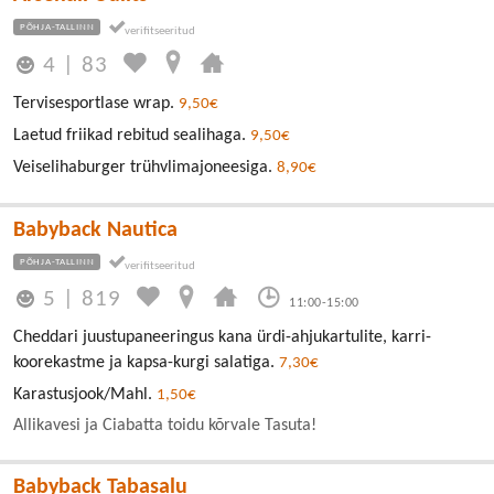
PÕHJA-TALLINN
4
|
83
Tervisesportlase wrap.
9,50€
Laetud friikad rebitud sealihaga.
9,50€
Veiselihaburger trühvlimajoneesiga.
8,90€
Babyback Nautica
PÕHJA-TALLINN
5
|
819
11:00-15:00
Cheddari juustupaneeringus kana ürdi-ahjukartulite, karri-
koorekastme ja kapsa-kurgi salatiga.
7,30€
Karastusjook/Mahl.
1,50€
Allikavesi ja Ciabatta toidu kõrvale Tasuta!
Babyback Tabasalu