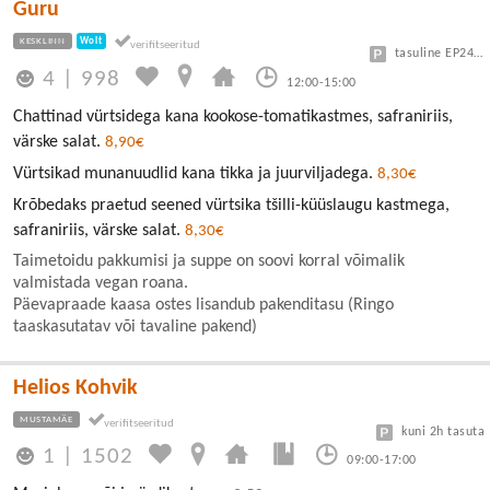
Guru
KESKLINN
Wolt
tasuline EP24 või Vanalinn
4
|
998
12:00-15:00
Chattinad vürtsidega kana kookose-tomatikastmes, safraniriis,
värske salat.
8,90€
Vürtsikad munanuudlid kana tikka ja juurviljadega.
8,30€
Krõbedaks praetud seened vürtsika tšilli-küüslaugu kastmega,
safraniriis, värske salat.
8,30€
Taimetoidu pakkumisi ja suppe on soovi korral võimalik
valmistada vegan roana.
Päevapraade kaasa ostes lisandub pakenditasu (Ringo
taaskasutatav või tavaline pakend)
Helios Kohvik
MUSTAMÄE
kuni 2h tasuta
1
|
1502
09:00-17:00