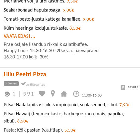
Meriahven või ja ürdikastmes.
9,50€
Seakarbonaad hapukapsaga.
9,00€
Tomati-pesto-juustu kattega kanafilee.
9,00€
Külm heeringa kodujuustukaste.
8,50€
VAATA EDASI ...
Prae ostjale lisandub rikkalik salatibuffee.
Happy hour: 15.30-16.30 -20% v.a. päevapraed
16.30-17.00 kõik -30%
Hiiu Peetri Pizza
NÕMME
tasuta
1
|
991
11:00-16:00
Pitsa: Nädalapitsa: sink, šampinjonid, soolaseened, sibul.
7,90€
Pitsa: Hawaij (tex-mex kaste, barbeque kana,mais, paprika,
sibul).
6,50€
Pasta: Kõik pastad (v.a.fitlap).
5,50€