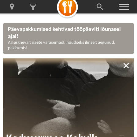
Päevapakkumised kehtivad tööpäeviti lõunasel
ajal!
Alljärgnevalt näete varasemaid, nüüdseks ilmselt aegunud,
pakkumisi.