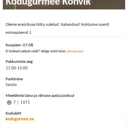
Kodugurmee Kohvik
Oleme eraürituse tõttu suletud. Vabandust! Kohtume uuesti
esmaspäeval :).
Kuupäev: 07.08
Ei leidnud sobivat sööki? Valige mõni teine
päevapraad
.
Pakkumiste aeg
11:00-15:00
Parkimine
tasuta
Meeldimisi täna ja viimase aasta jooksul
7
|
1075
Koduleht
kodugurmee.ee