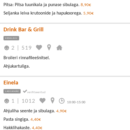
Pitsa: Pitsa tuunikala ja punase sibulaga.
8,90€
Seljanka leiva krutoonide ja hapukoorega.
5,90€
Drink Bar & Grill
KESKLINN
2
|
519
Broileri rinnafileešnitsel.
Ahjukartuliga.
Einela
LASNAMÄE
1
|
1012
10:00-15:00
Ahjuliha seente ja sibulaga.
4,90€
Pasta singiga.
4,40€
Hakklihakaste.
4,40€