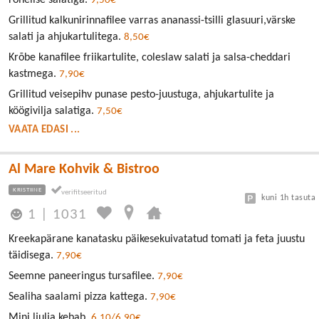
rohelise salatiga.
9,50€
Grillitud kalkunirinnafilee varras ananassi-tsilli glasuuri,värske
salati ja ahjukartulitega.
8,50€
Krõbe kanafilee friikartulite, coleslaw salati ja salsa-cheddari
kastmega.
7,90€
Grillitud veisepihv punase pesto-juustuga, ahjukartulite ja
köögivilja salatiga.
7,50€
VAATA EDASI ...
Al Mare Kohvik & Bistroo
KRISTIINE
kuni 1h tasuta
1
|
1031
Kreekapärane kanatasku päikesekuivatatud tomati ja feta juustu
täidisega.
7,90€
Seemne paneeringus tursafilee.
7,90€
Sealiha saalami pizza kattega.
7,90€
Mini ljulja kebab.
6,10/6,90€