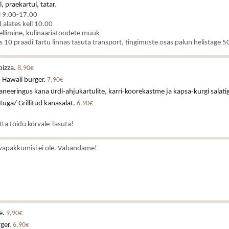
, praekartul, tatar.
l 9.00-17.00
alates kell 10.00
ellimine, kulinaariatoodete müük
es 10 praadi Tartu linnas tasuta transport, tingimuste osas palun helistage
pizza.
8,90€
 Hawaii burger.
7,90€
neeringus kana ürdi-ahjukartulite, karri-koorekastme ja kapsa-kurgi salati
stuga/ Grillitud kanasalat.
6,90€
atta toidu kõrvale Tasuta!
vapakkumisi ei ole. Vabandame!
e.
9,90€
rger.
6,90€