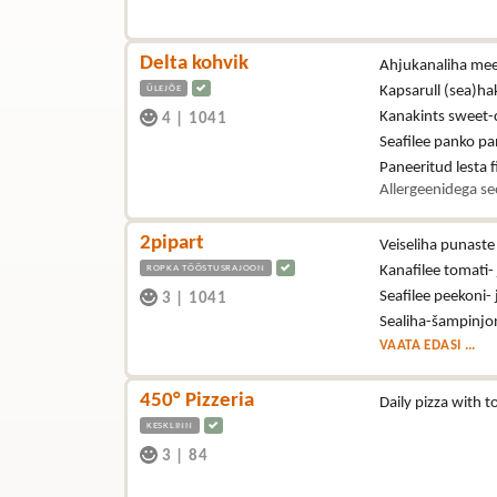
Delta kohvik
Ahjukanaliha mee-
ÜLEJÕE
Kapsarull (sea)hak
Kanakints sweet-ch
4
|
1041
Seafilee panko pan
Paneeritud lesta fi
Allergeenidega se
2pipart
Veiseliha punast
ROPKA TÖÖSTUSRAJOON
Kanafilee tomati-
Seafilee peekoni-
3
|
1041
Sealiha-šampinjon
VAATA EDASI ...
450° Pizzeria
Daily pizza with
KESKLINN
3
|
84