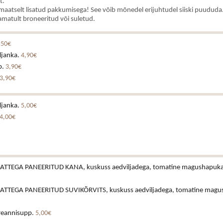
t.
aatselt lisatud pakkumisega! See võib mõnedel erijuhtudel siiski puududa.
matult broneeritud või suletud.
,50€
eljanka.
4,90€
p.
3,90€
3,90€
eljanka.
5,00€
4,00€
TTEGA PANEERITUD KANA, kuskuss aedviljadega, tomatine magushapukast
TTEGA PANEERITUD SUVIKÕRVITS, kuskuss aedviljadega, tomatine magus
reannisupp.
5,00€