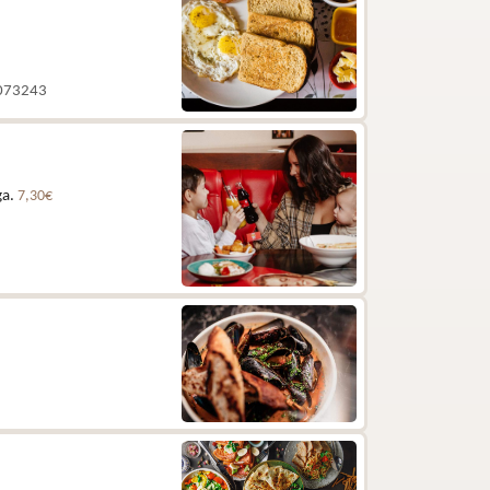
 5073243
ga.
7,30€