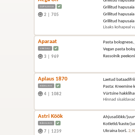
Grillitud hapusaia
SUPILINNA
Grillitud hapusaia
Grillitud hapusaia
2
|
705
Grillitud hapusai
Lisaks kohapeal va
Aparaat
Pasta bolognese, 
VAKSALI
Vegan pasta bolo
Rassolnik peekon
3
|
969
Aplaus 1870
Laetud bataadifri
KESKLINN
Pasta: Kreemine 
Vürtsine hakklih
4
|
1082
Hinnad sisaldavad
Astri Köök
Ahjusašlõkk/juurv
RÄNILINN
Kotletid/kaste/juu
Ukraina borš.
2,9
7
|
1239