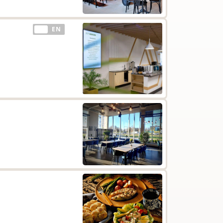
EE
EN