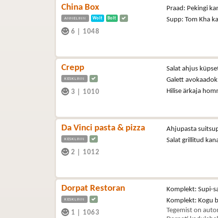
China Box
Praad: Pekingi ka
ANNELINN
Wolt
Bolt
Supp: Tom Kha kan
6
|
1048
Crepp
Salat ahjus küpse
KESKLINN
Galett avokaadok
Hilise ärkaja hom
3
|
1010
Da Vinci pasta & pizza
Ahjupasta suitsup
KESKLINN
Salat grillitud ka
2
|
1012
Dorpat Restoran
Komplekt: Supi-sal
KESKLINN
Komplekt: Kogu buf
Tegemist on autom
1
|
1063