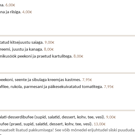
na.
6,00€
a ja riisiga.
4,00€
tatud kitsejuustu saiaga.
9,00€
reemi, juustu ja kanaga.
8,00€
mikusöök peekoni ja praetud kartulitega.
8,00€
eekoni, seente ja sibulaga kreemjas kastmes.
7,95€
nafilee, rukola, parmesani ja päikesekuivatatud tomatitega.
7,95€
ati-desserdibufee (supid, salatid, dessert, kohv, tee, vesi).
9,00€
ee (praed, supid, salatid, dessert, kohv, tee, vesi).
13,00€
aatselt lisatud pakkumisega! See võib mõnedel erijuhtudel siiski puududa. 