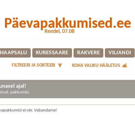
Päevapakkumised.ee
Reedel, 07.08
HAAPSALU
KURESSAARE
RAKVERE
VILJANDI
FILTREERI JA SORTEERI
KOHA VALIKU HÄÄLETUS
nasel ajal!
gunud, pakkumisi.
vapakkumisi ei ole. Vabandame!