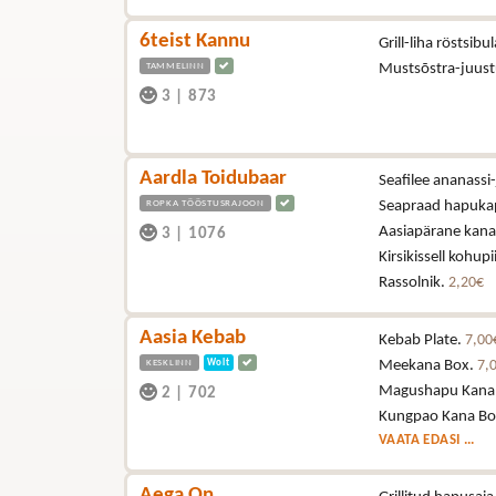
6teist Kannu
Grill-liha röstsibu
TAMMELINN
Mustsõstra-juus
3
|
873
Aardla Toidubaar
Seafilee ananassi-
ROPKA TÖÖSTUSRAJOON
Seapraad hapukapsa
Aasiapärane kana (
3
|
1076
Kirsikissell kohup
Rassolnik.
2,20€
Aasia Kebab
Kebab Plate.
7,00
KESKLINN
Wolt
Meekana Box.
7,
Magushapu Kana
2
|
702
Kungpao Kana Bo
VAATA EDASI ...
Aega On