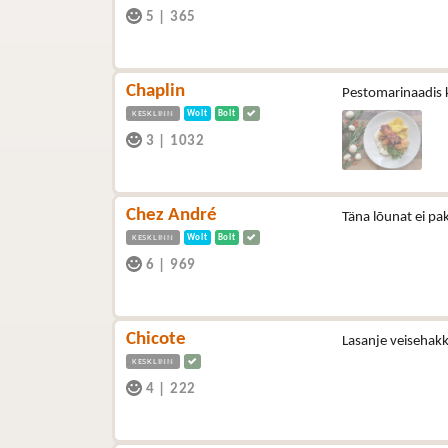
5
|
365
Chaplin
Pestomarinaadis k
KESKLINN
Wolt
Bolt
3
|
1032
Chez André
Täna lõunat ei pa
KESKLINN
Wolt
Bolt
6
|
969
Chicote
Lasanje veisehakk
KESKLINN
4
|
222