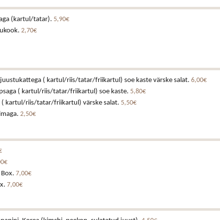
laga (kartul/tatar).
5,90€
tukook.
2,70€
juustukattega ( kartul/riis/tatar/friikartul) soe kaste värske salat.
6,00€
ga ( kartul/riis/tatar/friikartul) soe kaste.
5,80€
 kartul/riis/tatar/friikartul) värske salat.
5,50€
iimaga.
2,50€
€
00€
 Box.
7,00€
x.
7,00€