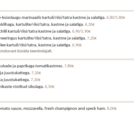
küüslaugu marinaadis kartuli/riisi/tatra kastme ja salatiga.
6,80/5,80€
klihaga, kartulite/riisi/tatra, kastme ja salatiga.
6,20€
illi kartuli/riisi/tatra kastme ja salatiga.
6,90/5,90€
eeringus kartulite/riisi/tatra, kastme ja salatiga.
7,20€
lee kartuli/riisi/tatra, kastme ja salatiga.
6,90€
onduvast küsida teenindajalt.
e ubade ja paprikaga tomatikastmes.
7,80€
 ja juustukattega.
7,20€
 ja juustukattega.
7,20€
ikaste röstitud sibulaga.
6,50€
 tomato sauce, mozzarella, fresh champignon and speck ham.
8,00€