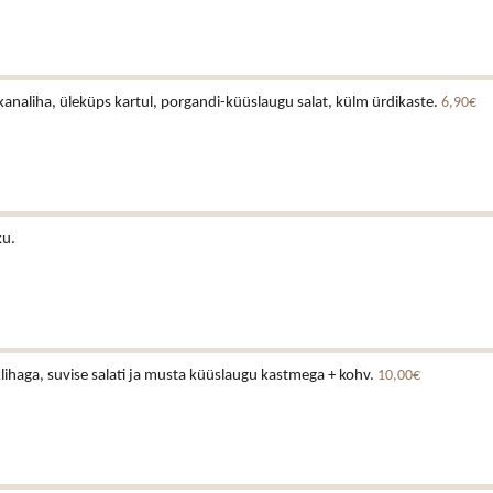
analiha, üleküps kartul, porgandi-küüslaugu salat, külm ürdikaste.
6,90€
ku.
lihaga, suvise salati ja musta küüslaugu kastmega + kohv.
10,00€