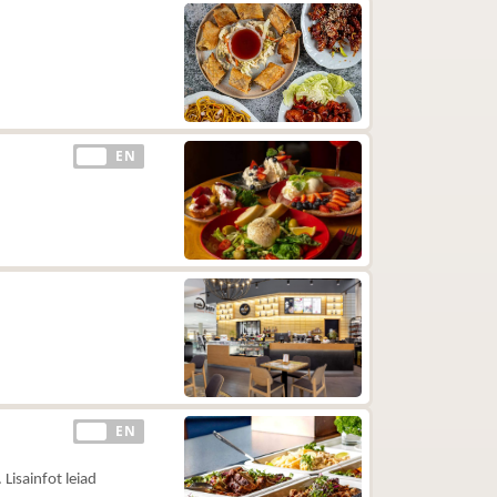
EE
EN
EE
EN
Lisainfot leiad