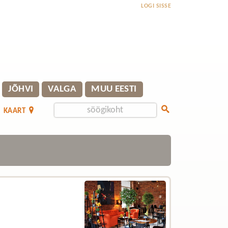
LOGI SISSE
JÕHVI
VALGA
MUU EESTI
KAART