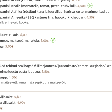
 panini, Korea (kimchi, peekon, sulatatud juust).
4,50€
 panini, Itaalia (mozzarella, tomat, pesto, trühvliõli).
4,50€
 panini, Aafrika (röstitud kana ja juurviljad, harissa kaste, marineeritud pun
a panini, Ameerika (BBQ kastmes liha, hapukurk, cheddar).
4,50€
lik erinevaid kooke.
juust, rukola.
6,00€
gnese, maitsepärm, rukola.
6,00€
iga.
5,00€
ikad rebitud sealihaga/ tšillimajaonees/ juustukaste/ tomati-kurgisalsa/ krõ
kolme juustu pasta idudega.
6,50€
asupp.
4,50€
 maitsevett, oma maja sepikut ja maitsevõid
iljasalat.
5,80€
rviljasalat.
4,90€
0€