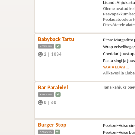
Lisand: Ahjukartul
Oleme avatud kel
Päevapakkumised 
Peolauatoodete t
Ettevõtetele alat
Babyback Tartu
Pitsa: Margaritta 
KESKLINN
Wrap veiselihaga/
Cheddari juustupa
2
|
1034
Pasta singi ja juu
VAATA EDASI ...
Allikavesi ja Ciab
Bar Paral•lel
Täna kahjuks päe
KESKLINN
0
|
60
Burger Stop
Peekoni-Veise ein
KARLOVA
Peekoni-Veise bu