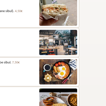
ane sibul).
4,50€
be sibul.
7,50€