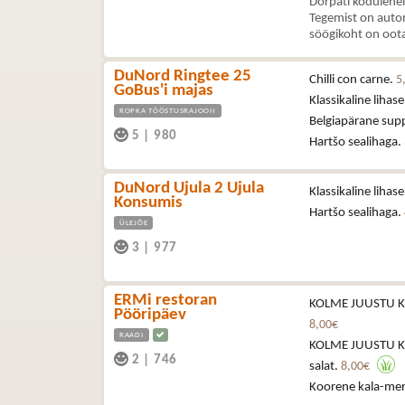
Dorpati kodulehel
Tegemist on autom
söögikoht on oota
DuNord Ringtee 25
Chilli con carne.
5
GoBus'i majas
Klassikaline lihas
ROPKA TÖÖSTUSRAJOON
Belgiapärane sup
5
|
980
Hartšo sealihaga.
DuNord Ujula 2 Ujula
Klassikaline lihas
Konsumis
Hartšo sealihaga.
ÜLEJÕE
3
|
977
ERMi restoran
KOLME JUUSTU KA
Pööripäev
8,00€
RAADI
KOLME JUUSTU KA
2
|
746
salat.
8,00€
Koorene kala-me