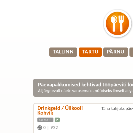
TALLINN
TARTU
PÄRNU
Päevapakkumised kehtivad tööpäeviti lõu
Alljärgnevalt näete varasemaid, nüüdseks ilmselt ae
Drinkgeld / Ülikooli
Täna kahjuks päe
Kohvik
KESKLINN
0
|
922