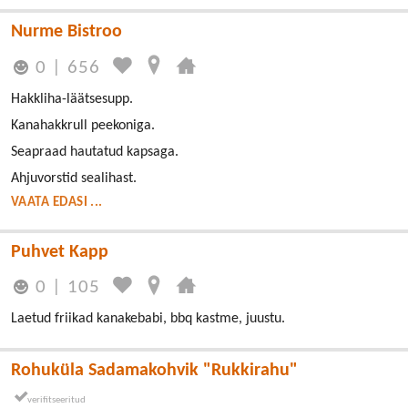
Nurme Bistroo
0
|
656
Hakkliha-läätsesupp.
Kanahakkrull peekoniga.
Seapraad hautatud kapsaga.
Ahjuvorstid sealihast.
VAATA EDASI ...
Puhvet Kapp
0
|
105
Laetud friikad kanakebabi, bbq kastme, juustu.
Rohuküla Sadamakohvik "Rukkirahu"