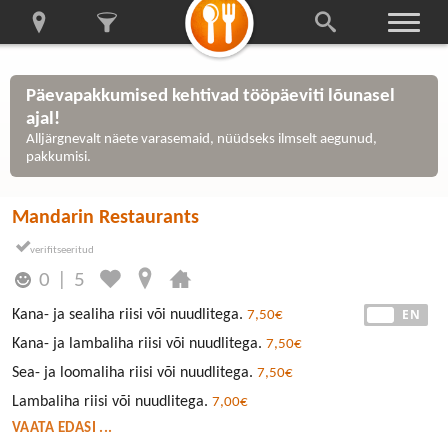
Päevapakkumised kehtivad tööpäeviti lõunasel
ajal!
Alljärgnevalt näete varasemaid, nüüdseks ilmselt aegunud,
pakkumisi.
Mandarin Restaurants
0
|
5
EE
EN
Kana- ja sealiha riisi või nuudlitega.
7,50€
Kana- ja lambaliha riisi või nuudlitega.
7,50€
Sea- ja loomaliha riisi või nuudlitega.
7,50€
Lambaliha riisi või nuudlitega.
7,00€
VAATA EDASI ...