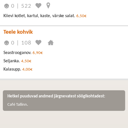
0
|
522
Kiievi kotlet, kartul, kaste, värske salat.
6,50€
Teele kohvik
0
|
108
Seastrooganov.
6,90€
Seljanka.
4,50€
Kalasupp.
4,00€
Hetkel puuduvad andmed järgnevatest söögikohtadest:
.
Café Tallinn