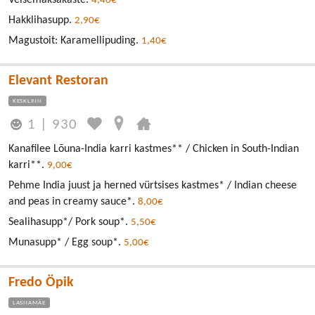
4,40€
Hakklihasupp.
2,90€
Magustoit: Karamellipuding.
1,40€
Elevant Restoran
KESKLINN
1
|
930
Kanafilee Lõuna-India karri kastmes** / Chicken in South-Indian
karri**.
9,00€
Pehme India juust ja herned vürtsises kastmes* / Indian cheese
and peas in creamy sauce*.
8,00€
Sealihasupp*/ Pork soup*.
5,50€
Munasupp* / Egg soup*.
5,00€
Fredo Öpik
LASNAMÄE