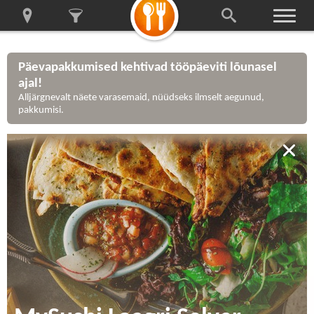
Päevapakkumised kehtivad tööpäeviti lõunasel
ajal!
Alljärgnevalt näete varasemaid, nüüdseks ilmselt aegunud,
pakkumisi.