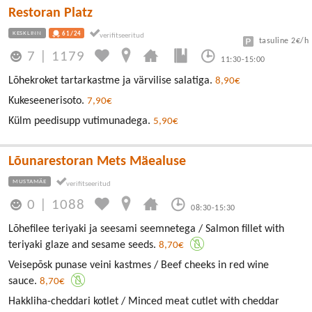
Restoran Platz
KESKLINN
61/24
tasuline 2€/h
7
|
1179
11:30-15:00
Lõhekroket tartarkastme ja värvilise salatiga.
8,90€
Kukeseenerisoto.
7,90€
Külm peedisupp vutimunadega.
5,90€
Lõunarestoran Mets Mäealuse
MUSTAMÄE
0
|
1088
08:30-15:30
Lõhefilee teriyaki ja seesami seemnetega / Salmon fillet with
teriyaki glaze and sesame seeds.
8,70€
Veisepõsk punase veini kastmes / Beef cheeks in red wine
sauce.
8,70€
Hakkliha-cheddari kotlet / Minced meat cutlet with cheddar