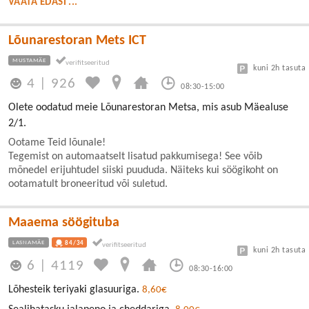
VAATA EDASI ...
Lõunarestoran Mets ICT
MUSTAMÄE
kuni 2h tasuta
4
|
926
08:30-15:00
Olete oodatud meie Lõunarestoran Metsa, mis asub Mäealuse
2/1.
Ootame Teid lõunale!
Tegemist on automaatselt lisatud pakkumisega! See võib
mõnedel erijuhtudel siiski puududa. Näiteks kui söögikoht on
ootamatult broneeritud või suletud.
Maaema söögituba
LASNAMÄE
84/34
kuni 2h tasuta
6
|
4119
08:30-16:00
Lõhesteik teriyaki glasuuriga.
8,60€