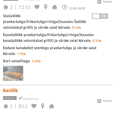
tasuta
3
|
7215
12:00-16:00
EE
EN
Seašašlõkk
praekartuliga/friikartuliga/riisiga(Suusulav Šašlõkk
valmistatud grillil) ja värske salat kõrvale.
8,50€
Kanašašlǒkk praekartuliga/friikartuliga/riisiga(Suusulav
kanašašlõkk valmistatud grillil) ja värske salat kõrvale.
8,50€
Kodune kanakotlet seentega praekartuliga ja värske salat
kõrvale.
7,90€
Borš veiselihaga.
5,00€
Basiilik
KESKLINN
tasuta
1
|
852