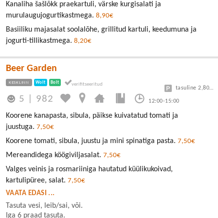
Kanaliha šašlõkk praekartuli, värske kurgisalati ja
murulaugujogurtikastmega.
8,90€
Basiiliku majasalat soolalõhe, grillitud kartuli, keedumuna ja
jogurti-tillikastmega.
8,20€
Beer Garden
KESKLINN
Wolt
Bolt
tasuline 2,80/30min
5
|
982
12:00-15:00
Koorene kanapasta, sibula, päikse kuivatatud tomati ja
juustuga.
7,50€
Koorene tomati, sibula, juustu ja mini spinatiga pasta.
7,50€
Mereandidega köögiviljasalat.
7,50€
Valges veinis ja rosmariiniga hautatud küülikukoivad,
kartulipüree, salat.
7,50€
VAATA EDASI ...
Tasuta vesi, leib/sai, või.
Iga 6 praad tasuta.