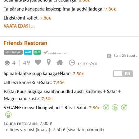
Sealihatasku jalapeno ja cheddariga.
8,00€
Taipärane kanapada kookospiima ja aedviljadega.
7,80€
Lindströmi kotlet.
7,80€
VAATA EDASI ...
Friends Restoran
MUSTAMÄE
Wolt
Bolt
kuni 2h tasuta
4
|
49
11:00-16:00
EE
EN
Spinati-läätse supp kanaga+Naan.
7,50€
Jalfrezi kana+Riis+Salat.
7,50€
Pasta: Küüslauguga sealihanuudlid austrikastmes + Salat +
Magushapu kaste.
7,50€
VEGAN:Erinevad köögiviljad + Riis + Salat.
7,50€
Lõuna restoranis: 7,00 €
Tellides veebist (kaasa): 7,50 € (sisaldab pakendit)