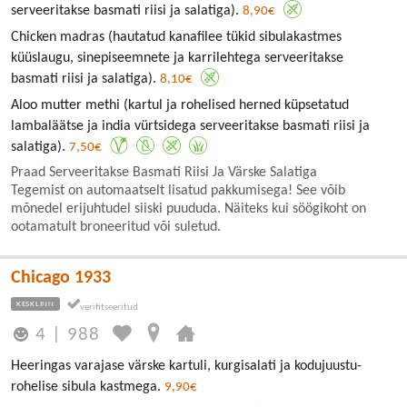
serveeritakse basmati riisi ja salatiga).
8,90€
Chicken madras (hautatud kanafilee tükid sibulakastmes
küüslaugu, sinepiseemnete ja karrilehtega serveeritakse
basmati riisi ja salatiga).
8,10€
Aloo mutter methi (kartul ja rohelised herned küpsetatud
lambaläätse ja india vürtsidega serveeritakse basmati riisi ja
salatiga).
7,50€
Praad Serveeritakse Basmati Riisi Ja Värske Salatiga
Tegemist on automaatselt lisatud pakkumisega! See võib
mõnedel erijuhtudel siiski puududa. Näiteks kui söögikoht on
ootamatult broneeritud või suletud.
Chicago 1933
KESKLINN
4
|
988
Heeringas varajase värske kartuli, kurgisalati ja kodujuustu-
rohelise sibula kastmega.
9,90€