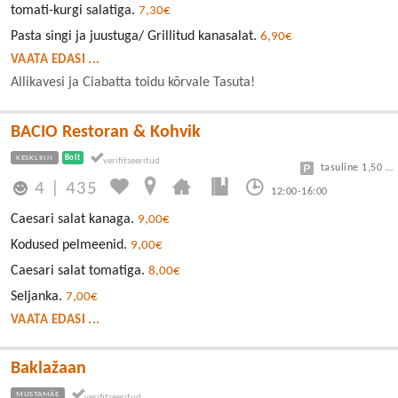
tomati-kurgi salatiga.
7,30€
Pasta singi ja juustuga/ Grillitud kanasalat.
6,90€
VAATA EDASI ...
Allikavesi ja Ciabatta toidu kõrvale Tasuta!
BACIO Restoran & Kohvik
KESKLINN
Bolt
tasuline 1,50 eur/h
4
|
435
12:00-16:00
Caesari salat kanaga.
9,00€
Kodused pelmeenid.
9,00€
Caesari salat tomatiga.
8,00€
Seljanka.
7,00€
VAATA EDASI ...
Baklažaan
MUSTAMÄE