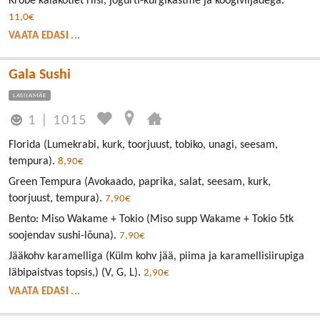
Krõbe kalakotlet riisi, jogurti-kurgikastme ja köögiviljadega.
11,0€
VAATA EDASI ...
Gala Sushi
LASNAMÄE
1
|
1015
Florida (Lumekrabi, kurk, toorjuust, tobiko, unagi, seesam,
tempura).
8,90€
Green Tempura (Avokaado, paprika, salat, seesam, kurk,
toorjuust, tempura).
7,90€
Bento: Miso Wakame + Tokio (Miso supp Wakame + Tokio 5tk
soojendav sushi-lõuna).
7,90€
Jääkohv karamelliga (Külm kohv jää, piima ja karamellisiirupiga
läbipaistvas topsis,) (V, G, L).
2,90€
VAATA EDASI ...