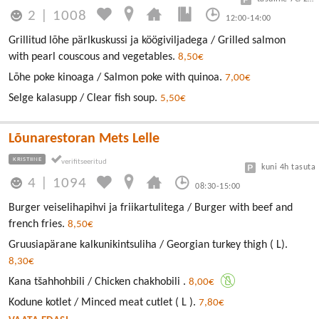
2
|
1008
12:00-14:00
Grillitud lõhe pärlkuskussi ja köögiviljadega / Grilled salmon
with pearl couscous and vegetables.
8,50€
Lõhe poke kinoaga / Salmon poke with quinoa.
7,00€
Selge kalasupp / Clear fish soup.
5,50€
Lõunarestoran Mets Lelle
KRISTIINE
kuni 4h tasuta
4
|
1094
08:30-15:00
Burger veiselihapihvi ja friikartulitega / Burger with beef and
french fries.
8,50€
Gruusiapärane kalkunikintsuliha / Georgian turkey thigh ( L).
8,30€
Kana tšahhohbili / Chicken chakhobili .
8,00€
Kodune kotlet / Minced meat cutlet ( L ).
7,80€