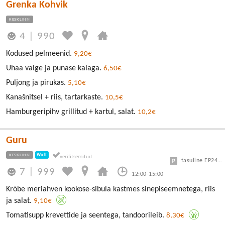
Grenka Kohvik
KESKLINN
4
|
990
Kodused pelmeenid.
9,20€
Uhaa valge ja punase kalaga.
6,50€
Puljong ja pirukas.
5,10€
Kanašnitsel + riis, tartarkaste.
10,5€
Hamburgeripihv grillitud + kartul, salat.
10,2€
Guru
KESKLINN
Wolt
tasuline EP24 või Vanalinn
7
|
999
12:00-15:00
Krõbe meriahven kookose-sibula kastmes sinepiseemnetega, riis
ja salat.
9,10€
Tomatisupp krevettide ja seentega, tandoorileib.
8,30€