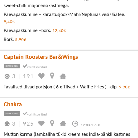
sweet-chilli majoneesikastmega.
Päevapakkumine + karastusjook/Mahl/Neptunas vesi/Jäätee.
9,40€
Päevapakkumine +borš.
12,40€
Borš.
5,90€
Captain Roosters Bar&Wings
KESKLINN
3
|
191
Tavalised tiivad portsjon ( 6 x Tiivad + Waffle Fries ) +dip.
9,90€
Chakra
KESKLINN
3
|
925
12:00-15:30
Mutton korma (lambaliha tükid kreemises india-pähkli kastmes