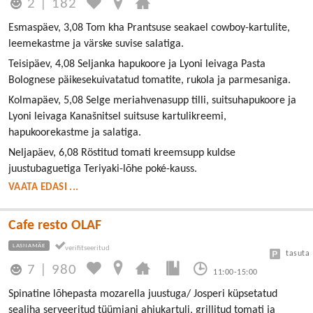
2
|
182
Esmaspäev, 3,08 Tom kha Prantsuse seakael cowboy-kartulite,
leemekastme ja värske suvise salatiga.
Teisipäev, 4,08 Seljanka hapukoore ja Lyoni leivaga Pasta
Bolognese päikesekuivatatud tomatite, rukola ja parmesaniga.
Kolmapäev, 5,08 Selge meriahvenasupp tilli, suitsuhapukoore ja
Lyoni leivaga Kanašnitsel suitsuse kartulikreemi,
hapukoorekastme ja salatiga.
Neljapäev, 6,08 Röstitud tomati kreemsupp kuldse
juustubaguetiga Teriyaki-lõhe poké-kauss.
VAATA EDASI ...
Cafe resto OLAF
LASNAMÄE
tasuta
7
|
980
11:00-15:00
Spinatine lõhepasta mozarella juustuga/ Josperi küpsetatud
sealiha serveeritud tüümiani ahjukartuli, grillitud tomati ja