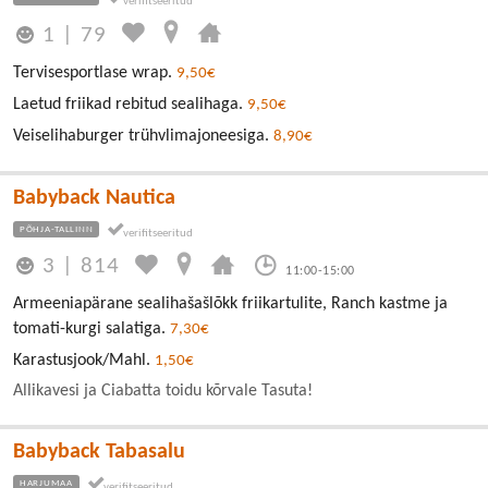
1
|
79
Tervisesportlase wrap.
9,50€
Laetud friikad rebitud sealihaga.
9,50€
Veiselihaburger trühvlimajoneesiga.
8,90€
Babyback Nautica
PÕHJA-TALLINN
3
|
814
11:00-15:00
Armeeniapärane sealihašašlõkk friikartulite, Ranch kastme ja
tomati-kurgi salatiga.
7,30€
Karastusjook/Mahl.
1,50€
Allikavesi ja Ciabatta toidu kõrvale Tasuta!
Babyback Tabasalu
HARJUMAA