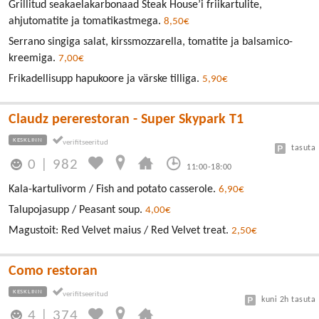
Grillitud seakaelakarbonaad Steak House’i friikartulite,
ahjutomatite ja tomatikastmega.
8,50€
Serrano singiga salat, kirssmozzarella, tomatite ja balsamico-
kreemiga.
7,00€
Frikadellisupp hapukoore ja värske tilliga.
5,90€
Claudz pererestoran - Super Skypark T1
KESKLINN
tasuta
0
|
982
11:00-18:00
Kala-kartulivorm / Fish and potato casserole.
6,90€
Talupojasupp / Peasant soup.
4,00€
Magustoit: Red Velvet maius / Red Velvet treat.
2,50€
Como restoran
KESKLINN
kuni 2h tasuta
4
|
374