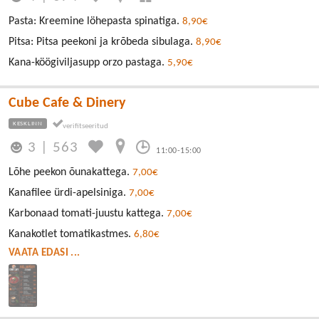
Pasta: Kreemine löhepasta spinatiga.
8,90€
Pitsa: Pitsa peekoni ja krõbeda sibulaga.
8,90€
Kana-köögiviljasupp orzo pastaga.
5,90€
Cube Cafe & Dinery
KESKLINN
3
|
563
11:00-15:00
Lõhe peekon õunakattega.
7,00€
Kanafilee ürdi-apelsiniga.
7,00€
Karbonaad tomati-juustu kattega.
7,00€
Kanakotlet tomatikastmes.
6,80€
VAATA EDASI ...