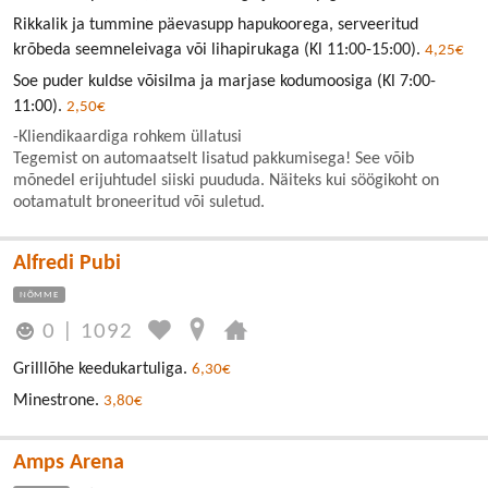
Rikkalik ja tummine päevasupp hapukoorega, serveeritud
krõbeda seemneleivaga või lihapirukaga (Kl 11:00-15:00).
4,25€
Soe puder kuldse võisilma ja marjase kodumoosiga (Kl 7:00-
11:00).
2,50€
-Kliendikaardiga rohkem üllatusi
Tegemist on automaatselt lisatud pakkumisega! See võib
mõnedel erijuhtudel siiski puududa. Näiteks kui söögikoht on
ootamatult broneeritud või suletud.
Alfredi Pubi
NÕMME
0
|
1092
Grilllõhe keedukartuliga.
6,30€
Minestrone.
3,80€
Amps Arena