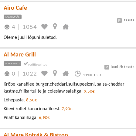
Airo Cafe
LASNAMÄE
tasuta
4
|
1054
Oleme juuli lõpuni suletud.
Al Mare Grill
HAABERSTI
kuni 2h tasuta
0
|
1022
11:00-15:00
Krõbe kanafilee burger,cheddari,suitsupeekoni, salsa-cheddar
kastme,friikartulite ja coleslaw salatiga.
9,50€
Lõhepasta.
8,50€
Kiievi kotlet kanarinnafileest.
7,90€
Pilaff kanalihaga.
6,90€
Al Mare Kohvik & Bistroo