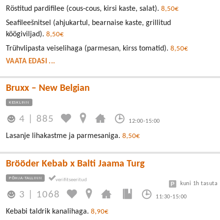
Röstitud pardifilee (cous-cous, kirsi kaste, salat).
8,50€
Seafileešnitsel (ahjukartul, bearnaise kaste, grillitud
köögiviljad).
8,50€
Trühvlipasta veiselihaga (parmesan, kirss tomatid).
8,50€
VAATA EDASI ...
Bruxx – New Belgian
KESKLINN
4
|
885
12:00-15:00
Lasanje lihakastme ja parmesaniga.
8,50€
Brööder Kebab x Balti Jaama Turg
PÕHJA-TALLINN
kuni 1h tasuta
3
|
1068
11:30-15:00
Kebabi taldrik kanalihaga.
8,90€