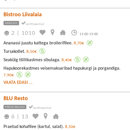
Bistroo Liivalaia
KESKLINN
2
|
1010
11:00-15:00
Ananassi-juustu kattega broilerifilee.
8,70€
Tursakotlet.
8,50€
Seakülg tšillikastmes sibulaga.
8,40€
Hapukoorekastmes veisemaksaribad hapukurgi ja porgandiga.
7,90€
VAATA EDASI ...
BLU Resto
PÕHJA-TALLINN
6
|
13
Praetud kohafilee (kartul, salat).
8,50€