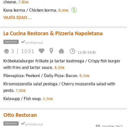
cheese.
7,80€
Kana korma / Chicken korma.
8,00€
VAATA EDASI ...
La Cucina Restoran & Pizzeria Napoletana
KESKLINN
3
|
1031
11:30-14:30
Krõbekalaburger friikate ja tartar kastmega / Crispy fish burger
with fries and tartar sauce.
8,50€
Päevapizza: Peekoni / Daily Pizza: Bacon.
8,50€
Kirssmozzarella salat pestoga / Cherry mozzarella salad with
pesto.
7,00€
Kalasupp / Fish soup.
5,50€
Otto Restoran
KESKLINN
tasuline 7€/24h