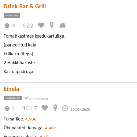
Drink Bar & Grill
KESKLINN
4
|
522
Tomatikastmes keedukartuliga.
(paneeritud kala.
Friikartulitega).
2 Hakklihakaste.
Kartulipudruga.
Einela
LASNAMÄE
1
|
1017
10:00-15:00
Tursafilee.
4,90€
Ühepajatoit kanaga.
4,40€
Veisemaksakaste.