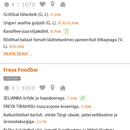
4
|
1070
Grillitud lõhesteik (G, L).
9,50€
Ungari sealiha guljašš (G, L).
8,90/6,60€
Kanafilee-juurviljakotlet.
8,90€
Röstitud bataat tomati-läätsekastmes paneeritud lillkapsaga (V,
L).
830,00€
VAATA EDASI ...
Freya Foodbar
LASNAMÄE
3
|
1000
SELJANKA ürtide ja hapukoorega.
7,50€
FREYA TIRAMISU mascarpone kreemiga.
5,00€
Kalkunišnitsel kartuli, võiste Türgi ubade, petersellikastme ja
õrnsoolakurgiga.
13,5€