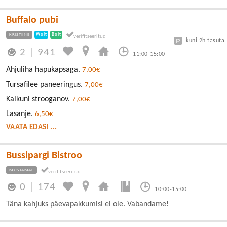
Buffalo pubi
KRISTIINE
Wolt
Bolt
kuni 2h tasuta
2
|
941
11:00-15:00
Ahjuliha hapukapsaga.
7,00€
Tursafilee paneeringus.
7,00€
Kalkuni strooganov.
7,00€
Lasanje.
6,50€
VAATA EDASI ...
Bussipargi Bistroo
MUSTAMÄE
0
|
174
10:00-15:00
Täna kahjuks päevapakkumisi ei ole. Vabandame!