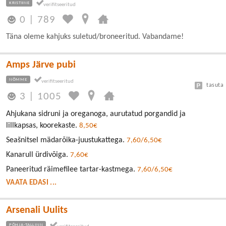
KRISTIINE
0
|
789
Täna oleme kahjuks suletud/broneeritud. Vabandame!
Amps Järve pubi
NÕMME
tasuta
3
|
1005
Ahjukana sidruni ja oreganoga, aurutatud porgandid ja
lillkapsas, koorekaste.
8,50€
Seašnitsel mädarõika-juustukattega.
7,60/6,50€
Kanarull ürdivõiga.
7,60€
Paneeritud räimefilee tartar-kastmega.
7,60/6,50€
VAATA EDASI ...
Arsenali Uulits
PÕHJA-TALLINN