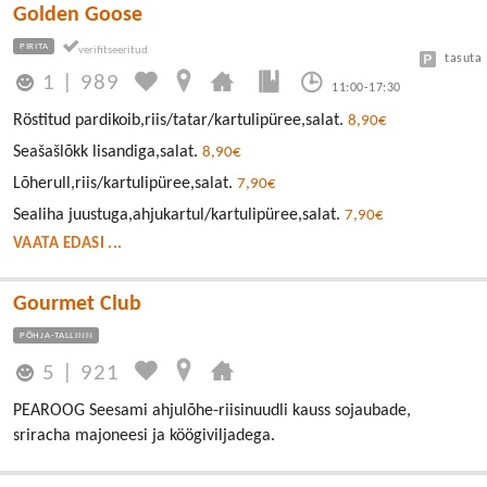
Golden Goose
PIRITA
tasuta
1
|
989
11:00-17:30
Röstitud pardikoib,riis/tatar/kartulipüree,salat.
8,90€
Seašašlõkk lisandiga,salat.
8,90€
Lõherull,riis/kartulipüree,salat.
7,90€
Sealiha juustuga,ahjukartul/kartulipüree,salat.
7,90€
VAATA EDASI ...
Gourmet Club
PÕHJA-TALLINN
5
|
921
PEAROOG Seesami ahjulõhe-riisinuudli kauss sojaubade,
sriracha majoneesi ja köögiviljadega.