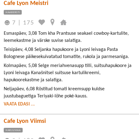
Cafe Lyon Meistri
HAABERSTI
7
|
175
Esmaspäev, 3,08 Tom kha Prantsuse seakael cowboy-kartulite,
leemekastme ja värske suvise salatiga.
Teisipäev, 4,08 Seljanka hapukoore ja Lyoni leivaga Pasta
Bolognese päikesekuivatatud tomatite, rukola ja parmesaniga.
Kolmapäev, 5,08 Selge meriahvenasupp tilli, suitsuhapukoore ja
Lyoni leivaga Kanašnitsel suitsuse kartulikreemi,
hapukoorekastme ja salatiga.
Neljapäev, 6,08 Röstitud tomati kreemsupp kuldse
juustubaguetiga Teriyaki-lõhe poké-kauss.
VAATA EDASI ...
Cafe Lyon Viimsi
HARJUMAA