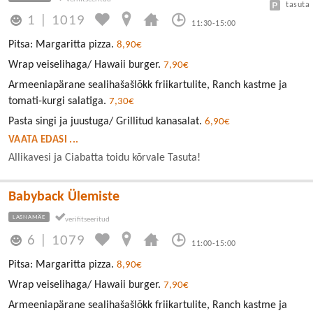
tasuta
1
|
1019
11:30-15:00
Pitsa: Margaritta pizza.
8,90€
Wrap veiselihaga/ Hawaii burger.
7,90€
Armeeniapärane sealihašašlõkk friikartulite, Ranch kastme ja
tomati-kurgi salatiga.
7,30€
Pasta singi ja juustuga/ Grillitud kanasalat.
6,90€
VAATA EDASI ...
Allikavesi ja Ciabatta toidu kõrvale Tasuta!
Babyback Ülemiste
LASNAMÄE
6
|
1079
11:00-15:00
Pitsa: Margaritta pizza.
8,90€
Wrap veiselihaga/ Hawaii burger.
7,90€
Armeeniapärane sealihašašlõkk friikartulite, Ranch kastme ja