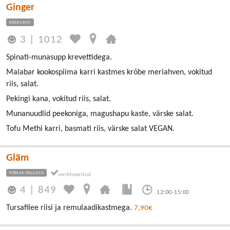
Ginger
KESKLINN
3
|
1012
Spinati-munasupp krevettidega.
Malabar kookospiima karri kastmes krõbe meriahven, vokitud
riis, salat.
Pekingi kana, vokitud riis, salat.
Munanuudlid peekoniga, magushapu kaste, värske salat.
Tofu Methi karri, basmati riis, värske salat VEGAN.
Gläm
PÕHJA-TALLINN
4
|
849
12:00-15:00
Tursafilee riisi ja remulaadikastmega.
7,90€