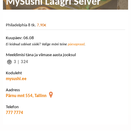
MySushi Laagri Selver
Philadelphia 8 tk.
7,90€
Kuupäev: 06.08
Ei leidnud sobivat sööki? Valige mõni teine
päevapraad
.
Meeldimisi täna ja viimase aasta jooksul
3
|
324
Koduleht
mysushi.ee
Aadress
Pärnu mnt 554, Tallinn
Telefon
777 7774