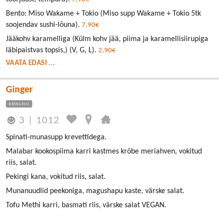
Bento: Miso Wakame + Tokio (Miso supp Wakame + Tokio 5tk
soojendav sushi-lõuna).
7,90€
Jääkohv karamelliga (Külm kohv jää, piima ja karamellisiirupiga
läbipaistvas topsis,) (V, G, L).
2,90€
VAATA EDASI ...
Ginger
KESKLINN
3
|
1012
Spinati-munasupp krevettidega.
Malabar kookospiima karri kastmes krõbe meriahven, vokitud
riis, salat.
Pekingi kana, vokitud riis, salat.
Munanuudlid peekoniga, magushapu kaste, värske salat.
Tofu Methi karri, basmati riis, värske salat VEGAN.