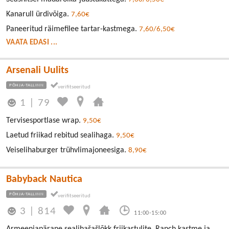
Kanarull ürdivõiga.
7,60€
Paneeritud räimefilee tartar-kastmega.
7,60/6,50€
VAATA EDASI ...
Arsenali Uulits
PÕHJA-TALLINN
1
|
79
Tervisesportlase wrap.
9,50€
Laetud friikad rebitud sealihaga.
9,50€
Veiselihaburger trühvlimajoneesiga.
8,90€
Babyback Nautica
PÕHJA-TALLINN
3
|
814
11:00-15:00
Armeeniapärane sealihašašlõkk friikartulite, Ranch kastme ja