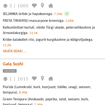
3
|
1000
SELJANKA ürtide ja hapukoorega.
7,50€
FREYA TIRAMISU mascarpone kreemiga.
5,00€
Kalkunišnitsel kartuli, võiste Türgi ubade, petersellikastme ja
õrnsoolakurgiga.
13,5€
Krõbe kalakotlet riisi, jogurti-kurgikastme ja köögiviljadega.
11,0€
VAATA EDASI ...
Gala Sushi
LASNAMÄE
1
|
1015
Florida (Lumekrabi, kurk, toorjuust, tobiko, unagi, seesam,
tempura).
8,90€
Green Tempura (Avokaado, paprika, salat, seesam, kurk,
toorjuust, tempura).
7,90€