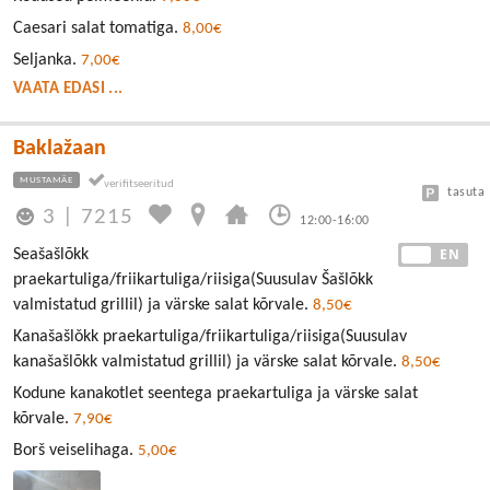
Caesari salat tomatiga.
8,00€
Seljanka.
7,00€
VAATA EDASI ...
Baklažaan
MUSTAMÄE
tasuta
3
|
7215
12:00-16:00
EE
EN
Seašašlõkk
praekartuliga/friikartuliga/riisiga(Suusulav Šašlõkk
valmistatud grillil) ja värske salat kõrvale.
8,50€
Kanašašlǒkk praekartuliga/friikartuliga/riisiga(Suusulav
kanašašlõkk valmistatud grillil) ja värske salat kõrvale.
8,50€
Kodune kanakotlet seentega praekartuliga ja värske salat
kõrvale.
7,90€
Borš veiselihaga.
5,00€