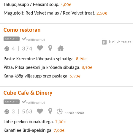
Talupojasupp / Peasant soup.
4,00€
Magustoit: Red Velvet maius / Red Velvet treat.
2,50€
Como restoran
KESKLINN
kuni 2h tasuta
4
|
374
Pasta: Kreemine löhepasta spinatiga.
8,90€
Pitsa: Pitsa peekoni ja krõbeda sibulaga.
8,90€
Kana-köögiviljasupp orzo pastaga.
5,90€
Cube Cafe & Dinery
KESKLINN
3
|
563
11:00-15:00
Lõhe peekon õunakattega.
7,00€
Kanafilee ürdi-apelsiniga.
7,00€