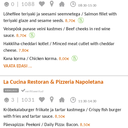
0
|
1088
08:30-15:30
Lõhefilee teriyaki ja seesami seemnetega / Salmon fillet with
teriyaki glaze and sesame seeds.
8,70€
Veisepõsk punase veini kastmes / Beef cheeks in red wine
sauce.
8,70€
Hakkliha-cheddari kotlet / Minced meat cutlet with cheddar
cheese.
7,80€
Kana korma / Chicken korma.
8,00€
VAATA EDASI ...
La Cucina Restoran & Pizzeria Napoletana
KESKLINN
3
|
1031
11:30-14:30
Krõbekalaburger friikate ja tartar kastmega / Crispy fish burger
with fries and tartar sauce.
8,50€
Päevapizza: Peekoni / Daily Pizza: Bacon.
8,50€