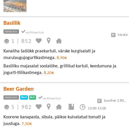
Basiilik
KESKLINN
tasuta
1
|
852
Kanaliha šašlõkk praekartuli, värske kurgisalati ja
murulaugujogurtikastmega.
8,90€
Basiiliku majasalat soolalõhe, grillitud kartuli, keedumuna ja
jogurti-tillikastmega.
8,20€
Beer Garden
KESKLINN
Wolt
Bolt
tasuline 2,80/30min
5
|
982
12:00-15:00
Koorene kanapasta, sibula, päikse kuivatatud tomati ja
juustuga.
7,50€