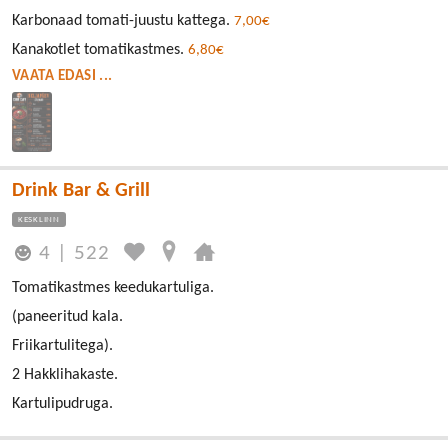
Karbonaad tomati-juustu kattega.
7,00€
Kanakotlet tomatikastmes.
6,80€
VAATA EDASI ...
Drink Bar & Grill
KESKLINN
4
|
522
Tomatikastmes keedukartuliga.
(paneeritud kala.
Friikartulitega).
2 Hakklihakaste.
Kartulipudruga.