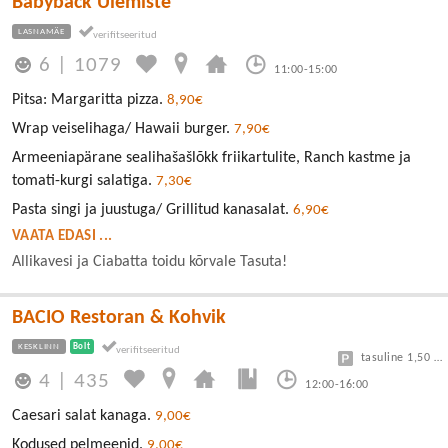
Babyback Ülemiste
LASNAMÄE
6
|
1079
11:00-15:00
Pitsa: Margaritta pizza.
8,90€
Wrap veiselihaga/ Hawaii burger.
7,90€
Armeeniapärane sealihašašlõkk friikartulite, Ranch kastme ja
tomati-kurgi salatiga.
7,30€
Pasta singi ja juustuga/ Grillitud kanasalat.
6,90€
VAATA EDASI ...
Allikavesi ja Ciabatta toidu kõrvale Tasuta!
BACIO Restoran & Kohvik
KESKLINN
Bolt
tasuline 1,50 eur/h
4
|
435
12:00-16:00
Caesari salat kanaga.
9,00€
Kodused pelmeenid.
9,00€