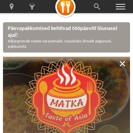
Päevapakkumised kehtivad tööpäeviti lõunasel
ajal!
Alljärgnevalt näete varasemaid, nüüdseks ilmselt aegunud,
pakkumisi.