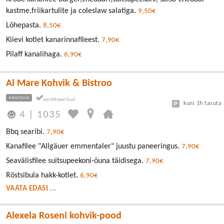
kastme,friikartulite ja coleslaw salatiga.
9,50€
Lõhepasta.
8,50€
Kiievi kotlet kanarinnafileest.
7,90€
Pilaff kanalihaga.
6,90€
Al Mare Kohvik & Bistroo
KRISTIINE
kuni 1h tasuta
4
|
1035
Bbq searibi.
7,90€
Kanafilee "Allgäuer emmentaler" juustu paneeringus.
7,90€
Seavälisfilee suitsupeekoni-õuna täidisega.
7,90€
Röstsibula hakk-kotlet.
6,90€
VAATA EDASI ...
Alexela Roseni kohvik-pood