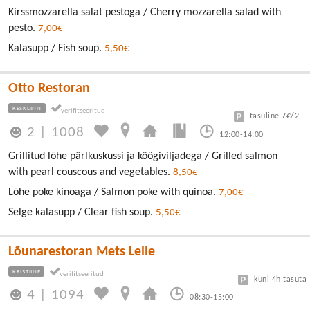
Kirssmozzarella salat pestoga / Cherry mozzarella salad with
pesto.
7,00€
Kalasupp / Fish soup.
5,50€
Otto Restoran
KESKLINN
tasuline 7€/24h
2
|
1008
12:00-14:00
Grillitud lõhe pärlkuskussi ja köögiviljadega / Grilled salmon
with pearl couscous and vegetables.
8,50€
Lõhe poke kinoaga / Salmon poke with quinoa.
7,00€
Selge kalasupp / Clear fish soup.
5,50€
Lõunarestoran Mets Lelle
KRISTIINE
kuni 4h tasuta
4
|
1094
08:30-15:00