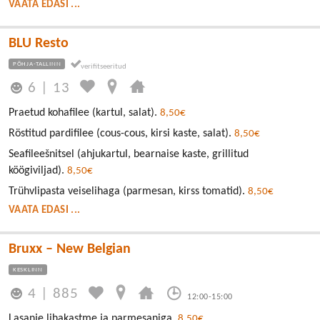
VAATA EDASI ...
BLU Resto
PÕHJA-TALLINN
6
|
13
Praetud kohafilee (kartul, salat).
8,50€
Röstitud pardifilee (cous-cous, kirsi kaste, salat).
8,50€
Seafileešnitsel (ahjukartul, bearnaise kaste, grillitud
köögiviljad).
8,50€
Trühvlipasta veiselihaga (parmesan, kirss tomatid).
8,50€
VAATA EDASI ...
Bruxx – New Belgian
KESKLINN
4
|
885
12:00-15:00
Lasanje lihakastme ja parmesaniga.
8,50€