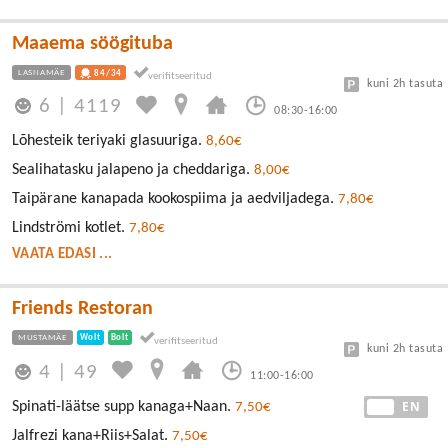
Maaema söögituba
LASNAMÄE
84/34
kuni 2h tasuta
6
|
4119
08:30-16:00
Lõhesteik teriyaki glasuuriga.
8,60€
Sealihatasku jalapeno ja cheddariga.
8,00€
Taipärane kanapada kookospiima ja aedviljadega.
7,80€
Lindströmi kotlet.
7,80€
VAATA EDASI ...
Friends Restoran
MUSTAMÄE
Wolt
Bolt
kuni 2h tasuta
4
|
49
11:00-16:00
EE
EN
Spinati-läätse supp kanaga+Naan.
7,50€
Jalfrezi kana+Riis+Salat.
7,50€