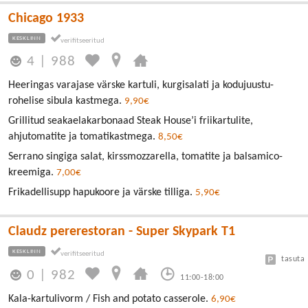
Chicago 1933
KESKLINN
4
|
988
Heeringas varajase värske kartuli, kurgisalati ja kodujuustu-
rohelise sibula kastmega.
9,90€
Grillitud seakaelakarbonaad Steak House’i friikartulite,
ahjutomatite ja tomatikastmega.
8,50€
Serrano singiga salat, kirssmozzarella, tomatite ja balsamico-
kreemiga.
7,00€
Frikadellisupp hapukoore ja värske tilliga.
5,90€
Claudz pererestoran - Super Skypark T1
KESKLINN
tasuta
0
|
982
11:00-18:00
Kala-kartulivorm / Fish and potato casserole.
6,90€