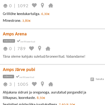
0
|
1092
Grilllõhe keedukartuliga.
6,30€
Minestrone.
3,80€
Amps Arena
KRISTIINE
0
|
789
Täna oleme kahjuks suletud/broneeritud. Vabandame!
Amps Järve pubi
NÕMME
tasuta
3
|
1005
Ahjukana sidruni ja oreganoga, aurutatud porgandid ja
lillkapsas, koorekaste.
8,50€
Seašnitsel mädarõika-juustukattega.
7,60/6,50€