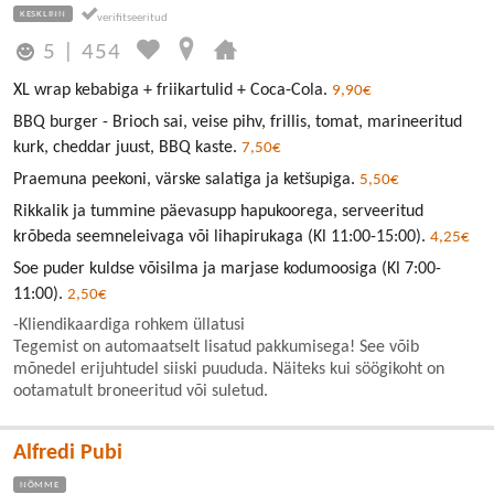
KESKLINN
5
|
454
XL wrap kebabiga + friikartulid + Coca-Cola.
9,90€
BBQ burger - Brioch sai, veise pihv, frillis, tomat, marineeritud
kurk, cheddar juust, BBQ kaste.
7,50€
Praemuna peekoni, värske salatiga ja ketšupiga.
5,50€
Rikkalik ja tummine päevasupp hapukoorega, serveeritud
krõbeda seemneleivaga või lihapirukaga (Kl 11:00-15:00).
4,25€
Soe puder kuldse võisilma ja marjase kodumoosiga (Kl 7:00-
11:00).
2,50€
-Kliendikaardiga rohkem üllatusi
Tegemist on automaatselt lisatud pakkumisega! See võib
mõnedel erijuhtudel siiski puududa. Näiteks kui söögikoht on
ootamatult broneeritud või suletud.
Alfredi Pubi
NÕMME