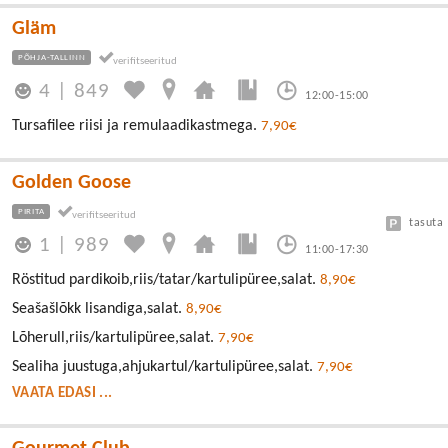
Gläm
PÕHJA-TALLINN
4
|
849
12:00-15:00
Tursafilee riisi ja remulaadikastmega.
7,90€
Golden Goose
PIRITA
tasuta
1
|
989
11:00-17:30
Röstitud pardikoib,riis/tatar/kartulipüree,salat.
8,90€
Seašašlõkk lisandiga,salat.
8,90€
Lõherull,riis/kartulipüree,salat.
7,90€
Sealiha juustuga,ahjukartul/kartulipüree,salat.
7,90€
VAATA EDASI ...