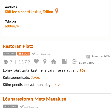
Aadress
Küti tee 4 peetri keskus, Tallinn
Telefon
6004474
Restoran Platz
KESKLINN
61/24
tasuline 2€/h
7
|
1179
11:30-15:00
Lõhekroket tartarkastme ja värvilise salatiga.
8,90€
Kukeseenerisoto.
7,90€
Külm peedisupp vutimunadega.
5,90€
Lõunarestoran Mets Mäealuse
MUSTAMÄE