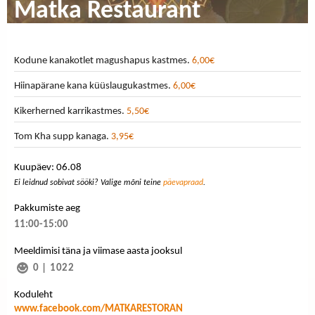
Matka Restaurant
Kodune kanakotlet magushapus kastmes.
6,00€
Hiinapärane kana küüslaugukastmes.
6,00€
Kikerherned karrikastmes.
5,50€
Tom Kha supp kanaga.
3,95€
Kuupäev: 06.08
Ei leidnud sobivat sööki? Valige mõni teine
päevapraad
.
Pakkumiste aeg
11:00-15:00
Meeldimisi täna ja viimase aasta jooksul
0
|
1022
Koduleht
www.facebook.com/MATKARESTORAN