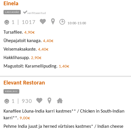
Einela
LASNAMÄE
1
|
1017
10:00-15:00
Tursafilee.
4,90€
Ühepajatoit kanaga.
4,40€
Veisemaksakaste.
4,40€
Hakklihasupp.
2,90€
Magustoit: Karamellipuding.
1,40€
Elevant Restoran
KESKLINN
1
|
930
Kanafilee Lõuna-India karri kastmes** / Chicken in South-Indian
karri**.
9,00€
Pehme India juust ja herned vürtsises kastmes* / Indian cheese