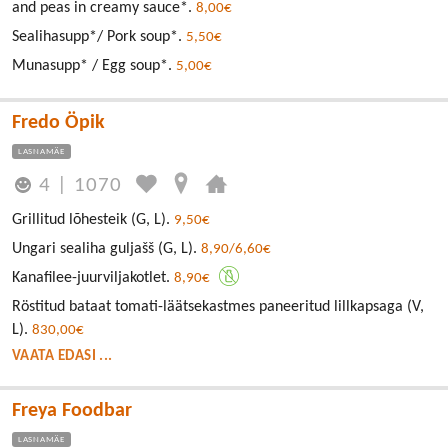
and peas in creamy sauce*.
8,00€
Sealihasupp*/ Pork soup*.
5,50€
Munasupp* / Egg soup*.
5,00€
Fredo Öpik
LASNAMÄE
4
|
1070
Grillitud lõhesteik (G, L).
9,50€
Ungari sealiha guljašš (G, L).
8,90/6,60€
Kanafilee-juurviljakotlet.
8,90€
Röstitud bataat tomati-läätsekastmes paneeritud lillkapsaga (V,
L).
830,00€
VAATA EDASI ...
Freya Foodbar
LASNAMÄE