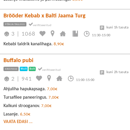
Brööder Kebab x Balti Jaama Turg
PÕHJA-TALLINN
kuni 1h tasuta
3
|
1068
11:30-15:00
Kebabi taldrik kanalihaga.
8,90€
Buffalo pubi
KRISTIINE
Wolt
Bolt
kuni 2h tasuta
2
|
941
11:00-15:00
Ahjuliha hapukapsaga.
7,00€
Tursafilee paneeringus.
7,00€
Kalkuni strooganov.
7,00€
Lasanje.
6,50€
VAATA EDASI ...