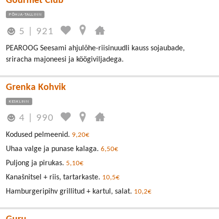
Gourmet Club
PÕHJA-TALLINN
5
|
921
PEAROOG Seesami ahjulõhe-riisinuudli kauss sojaubade,
sriracha majoneesi ja köögiviljadega.
Grenka Kohvik
KESKLINN
4
|
990
Kodused pelmeenid.
9,20€
Uhaa valge ja punase kalaga.
6,50€
Puljong ja pirukas.
5,10€
Kanašnitsel + riis, tartarkaste.
10,5€
Hamburgeripihv grillitud + kartul, salat.
10,2€