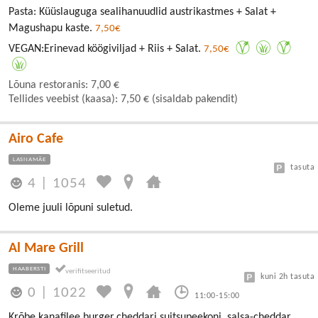
Pasta: Küüslauguga sealihanuudlid austrikastmes + Salat +
Magushapu kaste.
7,50€
VEGAN:Erinevad köögiviljad + Riis + Salat.
7,50€
Lõuna restoranis: 7,00 €
Tellides veebist (kaasa): 7,50 € (sisaldab pakendit)
Airo Cafe
LASNAMÄE
tasuta
4
|
1054
Oleme juuli lõpuni suletud.
Al Mare Grill
HAABERSTI
kuni 2h tasuta
0
|
1022
11:00-15:00
Krõbe kanafilee burger,cheddari,suitsupeekoni, salsa-cheddar