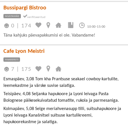
Bussipargi Bistroo
MUSTAMÄE
0
|
174
10:00-15:00
Täna kahjuks päevapakkumisi ei ole. Vabandame!
Cafe Lyon Meistri
HAABERSTI
7
|
175
Esmaspäev, 3,08 Tom kha Prantsuse seakael cowboy-kartulite,
leemekastme ja värske suvise salatiga.
Teisipäev, 4,08 Seljanka hapukoore ja Lyoni leivaga Pasta
Bolognese päikesekuivatatud tomatite, rukola ja parmesaniga.
Kolmapäev, 5,08 Selge meriahvenasupp tilli, suitsuhapukoore ja
Lyoni leivaga Kanašnitsel suitsuse kartulikreemi,
hapukoorekastme ja salatiga.