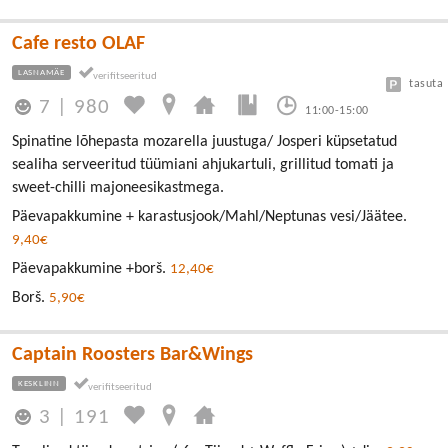
Cafe resto OLAF
LASNAMÄE
tasuta
7
|
980
11:00-15:00
Spinatine lõhepasta mozarella juustuga/ Josperi küpsetatud
sealiha serveeritud tüümiani ahjukartuli, grillitud tomati ja
sweet-chilli majoneesikastmega.
Päevapakkumine + karastusjook/Mahl/Neptunas vesi/Jäätee.
9,40€
Päevapakkumine +borš.
12,40€
Borš.
5,90€
Captain Roosters Bar&Wings
KESKLINN
3
|
191