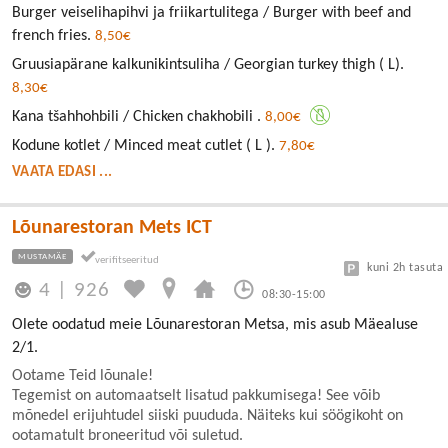
Burger veiselihapihvi ja friikartulitega / Burger with beef and
french fries.
8,50€
Gruusiapärane kalkunikintsuliha / Georgian turkey thigh ( L).
8,30€
Kana tšahhohbili / Chicken chakhobili .
8,00€
Kodune kotlet / Minced meat cutlet ( L ).
7,80€
VAATA EDASI ...
Lõunarestoran Mets ICT
MUSTAMÄE
kuni 2h tasuta
4
|
926
08:30-15:00
Olete oodatud meie Lõunarestoran Metsa, mis asub Mäealuse
2/1.
Ootame Teid lõunale!
Tegemist on automaatselt lisatud pakkumisega! See võib
mõnedel erijuhtudel siiski puududa. Näiteks kui söögikoht on
ootamatult broneeritud või suletud.