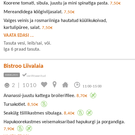
Koorene tomati, sibula, juustu ja mini spinatiga pasta.
7,50€
Mereandidega köögiviljasalat.
7,50€
Valges veinis ja rosmariiniga hautatud küülikukoivad,
kartulipüree, salat.
7,50€
VAATA EDASI ...
Tasuta vesi, leib/sai, või.
Iga 6 praad tasuta.
Bistroo Liivalaia
KESKLINN
2
|
1010
11:00-15:00
Ananassi-juustu kattega broilerifilee.
8,70€
Tursakotlet.
8,50€
Seakülg tšillikastmes sibulaga.
8,40€
Hapukoorekastmes veisemaksaribad hapukurgi ja porgandiga.
7,90€