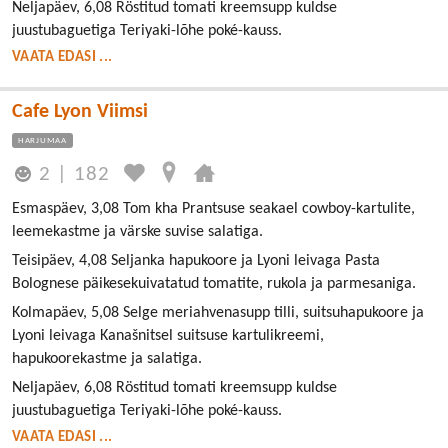
Neljapäev, 6,08 Röstitud tomati kreemsupp kuldse
juustubaguetiga Teriyaki-lõhe poké-kauss.
VAATA EDASI ...
Cafe Lyon Viimsi
HARJUMAA
2
|
182
Esmaspäev, 3,08 Tom kha Prantsuse seakael cowboy-kartulite,
leemekastme ja värske suvise salatiga.
Teisipäev, 4,08 Seljanka hapukoore ja Lyoni leivaga Pasta
Bolognese päikesekuivatatud tomatite, rukola ja parmesaniga.
Kolmapäev, 5,08 Selge meriahvenasupp tilli, suitsuhapukoore ja
Lyoni leivaga Kanašnitsel suitsuse kartulikreemi,
hapukoorekastme ja salatiga.
Neljapäev, 6,08 Röstitud tomati kreemsupp kuldse
juustubaguetiga Teriyaki-lõhe poké-kauss.
VAATA EDASI ...