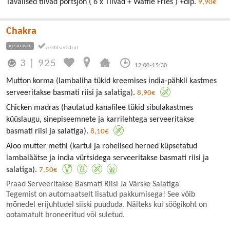
Tavalised tiivad portsjon ( 6 x Tiivad + Waffle Fries ) +dip.
9,90€
Chakra
KESKLINN
3
|
925
12:00-15:30
Mutton korma (lambaliha tükid kreemises india-pähkli kastmes
serveeritakse basmati riisi ja salatiga).
8,90€
Chicken madras (hautatud kanafilee tükid sibulakastmes
küüslaugu, sinepiseemnete ja karrilehtega serveeritakse
basmati riisi ja salatiga).
8,10€
Aloo mutter methi (kartul ja rohelised herned küpsetatud
lambaläätse ja india vürtsidega serveeritakse basmati riisi ja
salatiga).
7,50€
Praad Serveeritakse Basmati Riisi Ja Värske Salatiga
Tegemist on automaatselt lisatud pakkumisega! See võib
mõnedel erijuhtudel siiski puududa. Näiteks kui söögikoht on
ootamatult broneeritud või suletud.