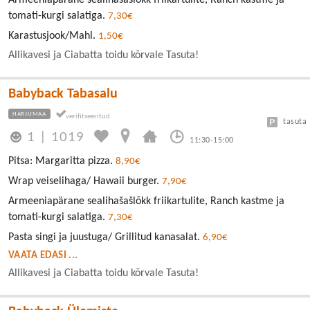
tomati-kurgi salatiga.
7,30€
Karastusjook/Mahl.
1,50€
Allikavesi ja Ciabatta toidu kõrvale Tasuta!
Babyback Tabasalu
HARJUMAA
tasuta
1
|
1019
11:30-15:00
Pitsa: Margaritta pizza.
8,90€
Wrap veiselihaga/ Hawaii burger.
7,90€
Armeeniapärane sealihašašlõkk friikartulite, Ranch kastme ja
tomati-kurgi salatiga.
7,30€
Pasta singi ja juustuga/ Grillitud kanasalat.
6,90€
VAATA EDASI ...
Allikavesi ja Ciabatta toidu kõrvale Tasuta!