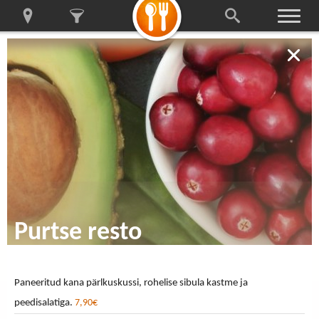
Purtse resto
Paneeritud kana pärlkuskussi, rohelise sibula kastme ja
peedisalatiga.
7,90€