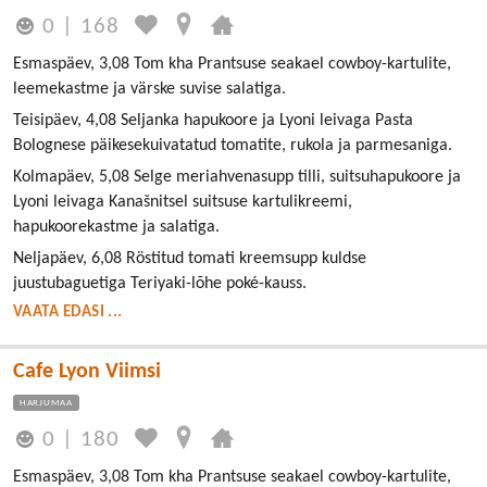
0
|
168
Esmaspäev, 3,08 Tom kha Prantsuse seakael cowboy-kartulite,
leemekastme ja värske suvise salatiga.
Teisipäev, 4,08 Seljanka hapukoore ja Lyoni leivaga Pasta
Bolognese päikesekuivatatud tomatite, rukola ja parmesaniga.
Kolmapäev, 5,08 Selge meriahvenasupp tilli, suitsuhapukoore ja
Lyoni leivaga Kanašnitsel suitsuse kartulikreemi,
hapukoorekastme ja salatiga.
Neljapäev, 6,08 Röstitud tomati kreemsupp kuldse
juustubaguetiga Teriyaki-lõhe poké-kauss.
VAATA EDASI ...
Cafe Lyon Viimsi
HARJUMAA
0
|
180
Esmaspäev, 3,08 Tom kha Prantsuse seakael cowboy-kartulite,