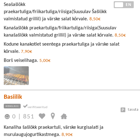
EE
EN
Seašašlõkk
praekartuliga/friikartuliga/riisiga(Suusulav Šašlõkk
valmistatud grillil) ja värske salat kõrvale.
8,50€
Kanašašlǒkk praekartuliga/friikartuliga/riisiga(Suusulav
kanašašlõkk valmistatud grillil) ja värske salat kõrvale.
8,50€
Kodune kanakotlet seentega praekartuliga ja värske salat
kõrvale.
7,90€
Borš veiselihaga.
5,00€
Basiilik
KESKLINN
tasuta
0
|
851
Kanaliha šašlõkk praekartuli, värske kurgisalati ja
murulaugujogurtikastmega.
8,90€