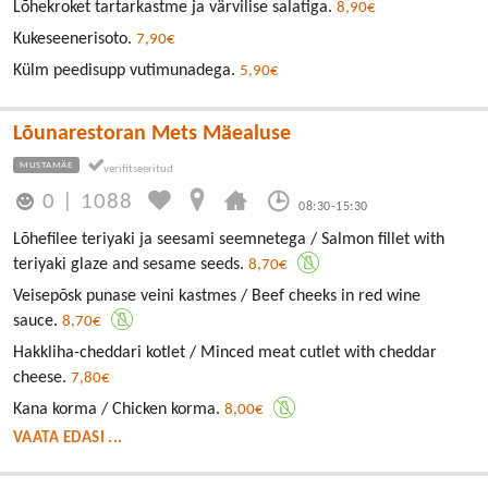
Lõhekroket tartarkastme ja värvilise salatiga.
8,90€
Kukeseenerisoto.
7,90€
Külm peedisupp vutimunadega.
5,90€
Lõunarestoran Mets Mäealuse
MUSTAMÄE
0
|
1088
08:30-15:30
Lõhefilee teriyaki ja seesami seemnetega / Salmon fillet with
teriyaki glaze and sesame seeds.
8,70€
Veisepõsk punase veini kastmes / Beef cheeks in red wine
sauce.
8,70€
Hakkliha-cheddari kotlet / Minced meat cutlet with cheddar
cheese.
7,80€
Kana korma / Chicken korma.
8,00€
VAATA EDASI ...