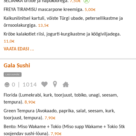
SELJANKA ürtide ja hapukoorega.
7,50€
FREYA TIRAMISU mascarpone kreemiga.
5,00€
Kalkunišnitsel kartuli, võiste Türgi ubade, petersellikastme ja
õrnsoolakurgiga.
13,5€
Krõbe kalakotlet riisi, jogurti-kurgikastme ja köögiviljadega.
11,0€
VAATA EDASI ...
Gala Sushi
LASNAMÄE
0
|
1014
Florida (Lumekrabi, kurk, toorjuust, tobiko, unagi, seesam,
tempura).
8,90€
Green Tempura (Avokaado, paprika, salat, seesam, kurk,
toorjuust, tempura).
7,90€
Bento: Miso Wakame + Tokio (Miso supp Wakame + Tokio 5tk
soojendav sushi-lõuna).
7,90€