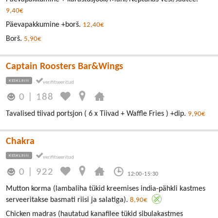
9,40€
Päevapakkumine +borš.
12,40€
Borš.
5,90€
Captain Roosters Bar&Wings
KESKLINN
0
|
188
Tavalised tiivad portsjon ( 6 x Tiivad + Waffle Fries ) +dip.
9,90€
Chakra
KESKLINN
0
|
922
12:00-15:30
Mutton korma (lambaliha tükid kreemises india-pähkli kastmes
serveeritakse basmati riisi ja salatiga).
8,90€
Chicken madras (hautatud kanafilee tükid sibulakastmes