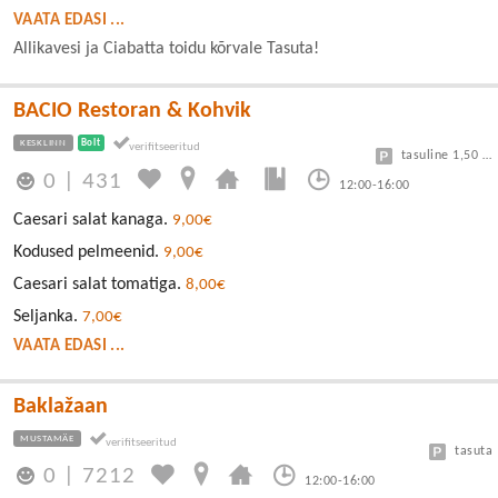
VAATA EDASI ...
Allikavesi ja Ciabatta toidu kõrvale Tasuta!
BACIO Restoran & Kohvik
KESKLINN
Bolt
tasuline 1,50 eur/h
0
|
431
12:00-16:00
Caesari salat kanaga.
9,00€
Kodused pelmeenid.
9,00€
Caesari salat tomatiga.
8,00€
Seljanka.
7,00€
VAATA EDASI ...
Baklažaan
MUSTAMÄE
tasuta
0
|
7212
12:00-16:00