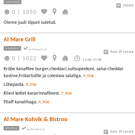
LASNAMÄE
tasuta
0
|
1050
Oleme juuli lõpuni suletud.
Al Mare Grill
HAABERSTI
kuni 2h tasuta
0
|
1022
11:00-15:00
Krõbe kanafilee burger,cheddari,suitsupeekoni, salsa-cheddar
kastme,friikartulite ja coleslaw salatiga.
9,50€
Lõhepasta.
8,50€
Kiievi kotlet kanarinnafileest.
7,90€
Pilaff kanalihaga.
6,90€
Al Mare Kohvik & Bistroo
KRISTIINE
kuni 1h tasuta