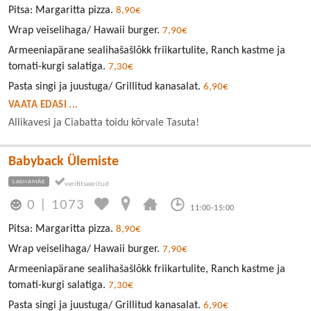
Pitsa: Margaritta pizza.
8,90€
Wrap veiselihaga/ Hawaii burger.
7,90€
Armeeniapärane sealihašašlõkk friikartulite, Ranch kastme ja
tomati-kurgi salatiga.
7,30€
Pasta singi ja juustuga/ Grillitud kanasalat.
6,90€
VAATA EDASI ...
Allikavesi ja Ciabatta toidu kõrvale Tasuta!
Babyback Ülemiste
LASNAMÄE
0
|
1073
11:00-15:00
Pitsa: Margaritta pizza.
8,90€
Wrap veiselihaga/ Hawaii burger.
7,90€
Armeeniapärane sealihašašlõkk friikartulite, Ranch kastme ja
tomati-kurgi salatiga.
7,30€
Pasta singi ja juustuga/ Grillitud kanasalat.
6,90€