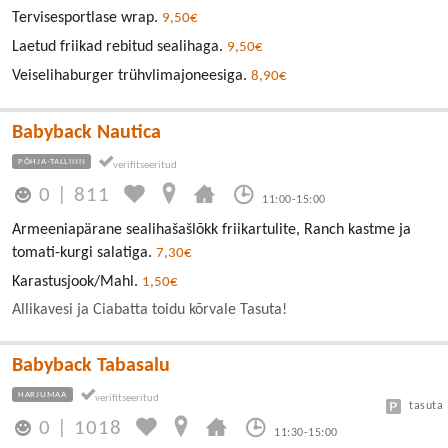
Tervisesportlase wrap.
9,50€
Laetud friikad rebitud sealihaga.
9,50€
Veiselihaburger trühvlimajoneesiga.
8,90€
Babyback Nautica
PÕHJA-TALLINN
0
|
811
11:00-15:00
Armeeniapärane sealihašašlõkk friikartulite, Ranch kastme ja
tomati-kurgi salatiga.
7,30€
Karastusjook/Mahl.
1,50€
Allikavesi ja Ciabatta toidu kõrvale Tasuta!
Babyback Tabasalu
HARJUMAA
tasuta
0
|
1018
11:30-15:00