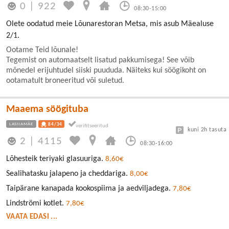
0
|
922
08:30-15:00
Olete oodatud meie Lõunarestoran Metsa, mis asub Mäealuse
2/1.
Ootame Teid lõunale!
Tegemist on automaatselt lisatud pakkumisega! See võib
mõnedel erijuhtudel siiski puududa. Näiteks kui söögikoht on
ootamatult broneeritud või suletud.
Maaema söögituba
LASNAMÄE
84/34
kuni 2h tasuta
2
|
4115
08:30-16:00
Lõhesteik teriyaki glasuuriga.
8,60€
Sealihatasku jalapeno ja cheddariga.
8,00€
Taipärane kanapada kookospiima ja aedviljadega.
7,80€
Lindströmi kotlet.
7,80€
VAATA EDASI ...