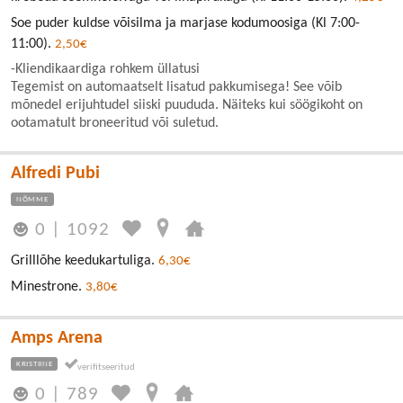
Soe puder kuldse võisilma ja marjase kodumoosiga (Kl 7:00-
11:00).
2,50€
-Kliendikaardiga rohkem üllatusi
Tegemist on automaatselt lisatud pakkumisega! See võib
mõnedel erijuhtudel siiski puududa. Näiteks kui söögikoht on
ootamatult broneeritud või suletud.
Alfredi Pubi
NÕMME
0
|
1092
Grilllõhe keedukartuliga.
6,30€
Minestrone.
3,80€
Amps Arena
KRISTIINE
0
|
789