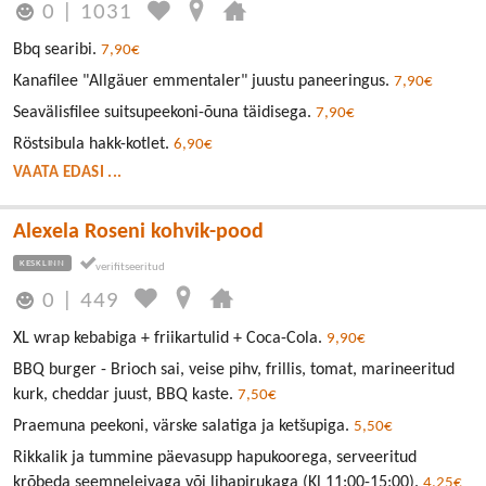
0
|
1031
Bbq searibi.
7,90€
Kanafilee "Allgäuer emmentaler" juustu paneeringus.
7,90€
Seavälisfilee suitsupeekoni-õuna täidisega.
7,90€
Röstsibula hakk-kotlet.
6,90€
VAATA EDASI ...
Alexela Roseni kohvik-pood
KESKLINN
0
|
449
XL wrap kebabiga + friikartulid + Coca-Cola.
9,90€
BBQ burger - Brioch sai, veise pihv, frillis, tomat, marineeritud
kurk, cheddar juust, BBQ kaste.
7,50€
Praemuna peekoni, värske salatiga ja ketšupiga.
5,50€
Rikkalik ja tummine päevasupp hapukoorega, serveeritud
krõbeda seemneleivaga või lihapirukaga (Kl 11:00-15:00).
4,25€