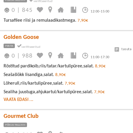
PÕHJA-TALLINN
0
|
845
12:00-15:00
Tursafilee riisi ja remulaadikastmega.
7,90€
Golden Goose
PIRITA
tasuta
0
|
988
11:00-17:30
Röstitud pardikoib,riis/tatar/kartulipüree,salat.
8,90€
Seašašlõkk lisandiga,salat.
8,90€
Lõherull,riis/kartulipüree,salat.
7,90€
Sealiha juustuga,ahjukartul/kartulipüree,salat.
7,90€
VAATA EDASI ...
Gourmet Club
PÕHJA-TALLINN