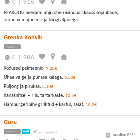
0
|
916
PEAROOG Seesami ahjulõhe-riisinuudli kauss sojaubade,
sriracha majoneesi ja köögiviljadega.
Grenka Kohvik
KESKLINN
0
|
986
Kodused pelmeenid.
9,20€
Uhaa valge ja punase kalaga.
6,50€
Puljong ja pirukas.
5,10€
Kanašnitsel + riis, tartarkaste.
10,5€
Hamburgeripihv grillitud + kartul, salat.
10,2€
Guru
KESKLINN
Wolt
tasuline EP24 või Vanalinn