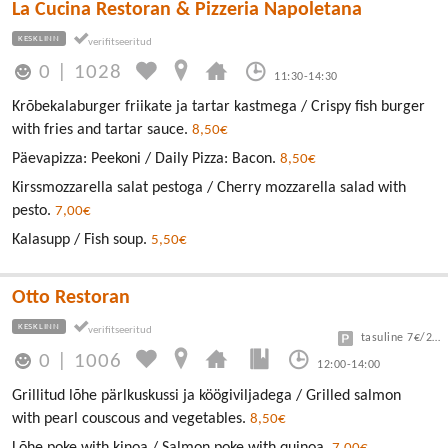
La Cucina Restoran & Pizzeria Napoletana
KESKLINN
0
|
1028
11:30-14:30
Krõbekalaburger friikate ja tartar kastmega / Crispy fish burger
with fries and tartar sauce.
8,50€
Päevapizza: Peekoni / Daily Pizza: Bacon.
8,50€
Kirssmozzarella salat pestoga / Cherry mozzarella salad with
pesto.
7,00€
Kalasupp / Fish soup.
5,50€
Otto Restoran
KESKLINN
tasuline 7€/24h
0
|
1006
12:00-14:00
Grillitud lõhe pärlkuskussi ja köögiviljadega / Grilled salmon
with pearl couscous and vegetables.
8,50€
Lõhe poke with kinoa / Salmon poke with quinoa.