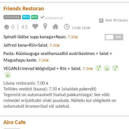
Friends Restoran
MUSTAMÄE
Wolt
Bolt
kuni 2h tasuta
0
|
45
11:00-16:00
EE
EN
Spinati-läätse supp kanaga+Naan.
7,50€
Jalfrezi kana+Riis+Salat.
7,50€
Pasta: Küüslauguga sealihanuudlid austrikastmes + Salat +
Magushapu kaste.
7,50€
VEGAN:Erinevad köögiviljad + Riis + Salat.
7,50€
Lõuna restoranis: 7,00 €
Tellides veebist (kaasa): 7,50 € (sisaldab pakendit)
Tegemist on automaatselt lisatud pakkumisega! See võib
mõnedel erijuhtudel siiski puududa. Näiteks kui söögikoht on
ootamatult broneeritud või suletud.
Airo Cafe