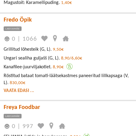
Magustoit: Karamellipuding.
1,40€
Fredo Öpik
LASNAMÄE
0
|
1066
Grillitud lõhesteik (G, L).
9,50€
Ungari sealiha guljašš (G, L).
8,90/6,60€
Kanafilee-juurviljakotlet.
8,90€
Röstitud bataat tomati-läätsekastmes paneeritud lillkapsaga (V,
L).
830,00€
VAATA EDASI ...
Freya Foodbar
LASNAMÄE
0
|
997