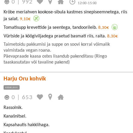
0
|
992
12:00-15:00
Krõbe meriahven kookose-sibula kastmes sinepiseemnetega, riis
ja salat.
9,10€
Tomatisupp krevettide ja seentega, tandoorileib.
8,30€
Vürtside ja köögiviljadega praetud basmati riis, raita.
8,30€
Taimetoidu pakkumisi ja suppe on soovi korral võimalik
valmistada vegan roana.
Päevapraade kaasa ostes lisandub pakenditasu (Ringo
taaskasutatav või tavaline pakend)
Harju Oru kohvik
KESKLINN
0
|
653
Rassolnik.
Kanašnitsel.
Kapsahautis hakklihaga.