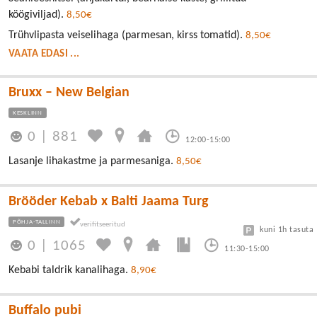
köögiviljad).
8,50€
Trühvlipasta veiselihaga (parmesan, kirss tomatid).
8,50€
VAATA EDASI ...
Bruxx – New Belgian
KESKLINN
0
|
881
12:00-15:00
Lasanje lihakastme ja parmesaniga.
8,50€
Brööder Kebab x Balti Jaama Turg
PÕHJA-TALLINN
kuni 1h tasuta
0
|
1065
11:30-15:00
Kebabi taldrik kanalihaga.
8,90€
Buffalo pubi