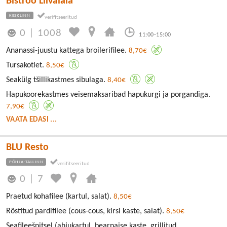
Bistroo Liivalaia
KESKLINN
0
|
1008
11:00-15:00
Ananassi-juustu kattega broilerifilee.
8,70€
Tursakotlet.
8,50€
Seakülg tšillikastmes sibulaga.
8,40€
Hapukoorekastmes veisemaksaribad hapukurgi ja porgandiga.
7,90€
VAATA EDASI ...
BLU Resto
PÕHJA-TALLINN
0
|
7
Praetud kohafilee (kartul, salat).
8,50€
Röstitud pardifilee (cous-cous, kirsi kaste, salat).
8,50€
Seafileešnitsel (ahjukartul, bearnaise kaste, grillitud