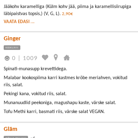
Jääkohv karamelliga (Külm kohv jää, piima ja karamellisiirupiga
läbipaistvas topsis,) (V, G, L).
2,90€
VAATA EDASI ...
Ginger
KESKLINN
0
|
1009
Spinati-munasupp krevettidega.
Malabar kookospiima karri kastmes krõbe meriahven, vokitud
riis, salat.
Pekingi kana, vokitud riis, salat.
Munanuudlid peekoniga, magushapu kaste, värske salat.
Tofu Methi karri, basmati riis, värske salat VEGAN.
Gläm