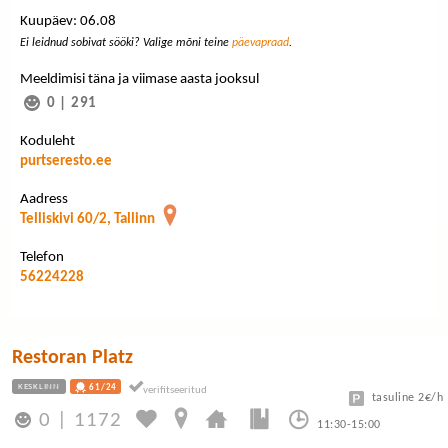
Kuupäev: 06.08
Ei leidnud sobivat sööki? Valige mõni teine
päevapraad
.
Meeldimisi täna ja viimase aasta jooksul
0
|
291
Koduleht
purtseresto.ee
Aadress
Telliskivi 60/2, Tallinn
Telefon
56224228
Restoran Platz
KESKLINN
61/24
tasuline 2€/h
0
|
1172
11:30-15:00