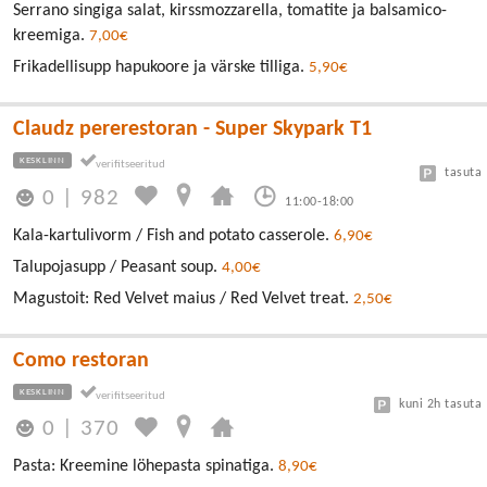
Serrano singiga salat, kirssmozzarella, tomatite ja balsamico-
kreemiga.
7,00€
Frikadellisupp hapukoore ja värske tilliga.
5,90€
Claudz pererestoran - Super Skypark T1
KESKLINN
tasuta
0
|
982
11:00-18:00
Kala-kartulivorm / Fish and potato casserole.
6,90€
Talupojasupp / Peasant soup.
4,00€
Magustoit: Red Velvet maius / Red Velvet treat.
2,50€
Como restoran
KESKLINN
kuni 2h tasuta
0
|
370
Pasta: Kreemine löhepasta spinatiga.
8,90€