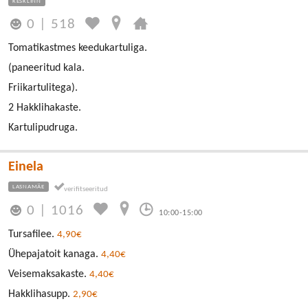
KESKLINN
0
|
518
Tomatikastmes keedukartuliga.
(paneeritud kala.
Friikartulitega).
2 Hakklihakaste.
Kartulipudruga.
Einela
LASNAMÄE
0
|
1016
10:00-15:00
Tursafilee.
4,90€
Ühepajatoit kanaga.
4,40€
Veisemaksakaste.
4,40€
Hakklihasupp.
2,90€