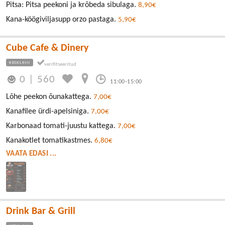
Pitsa: Pitsa peekoni ja krõbeda sibulaga.
8,90€
Kana-köögiviljasupp orzo pastaga.
5,90€
Cube Cafe & Dinery
KESKLINN
0
|
560
11:00-15:00
Lõhe peekon õunakattega.
7,00€
Kanafilee ürdi-apelsiniga.
7,00€
Karbonaad tomati-juustu kattega.
7,00€
Kanakotlet tomatikastmes.
6,80€
VAATA EDASI ...
Drink Bar & Grill