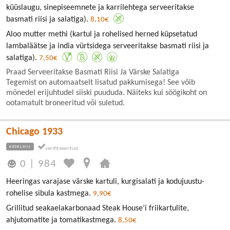
küüslaugu, sinepiseemnete ja karrilehtega serveeritakse
basmati riisi ja salatiga).
8,10€
Aloo mutter methi (kartul ja rohelised herned küpsetatud
lambaläätse ja india vürtsidega serveeritakse basmati riisi ja
salatiga).
7,50€
Praad Serveeritakse Basmati Riisi Ja Värske Salatiga
Tegemist on automaatselt lisatud pakkumisega! See võib
mõnedel erijuhtudel siiski puududa. Näiteks kui söögikoht on
ootamatult broneeritud või suletud.
Chicago 1933
KESKLINN
0
|
984
Heeringas varajase värske kartuli, kurgisalati ja kodujuustu-
rohelise sibula kastmega.
9,90€
Grillitud seakaelakarbonaad Steak House’i friikartulite,
ahjutomatite ja tomatikastmega.
8,50€