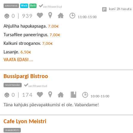
KRISTIINE
Wolt
Bolt
kuni 2h tasuta
0
|
939
11:00-15:00
Ahjuliha hapukapsaga.
7,00€
Tursafilee paneeringus.
7,00€
Kalkuni strooganov.
7,00€
Lasanje.
6,50€
VAATA EDASI ...
Bussipargi Bistroo
MUSTAMÄE
0
|
174
10:00-15:00
Täna kahjuks päevapakkumisi ei ole. Vabandame!
Cafe Lyon Meistri
HAABERSTI