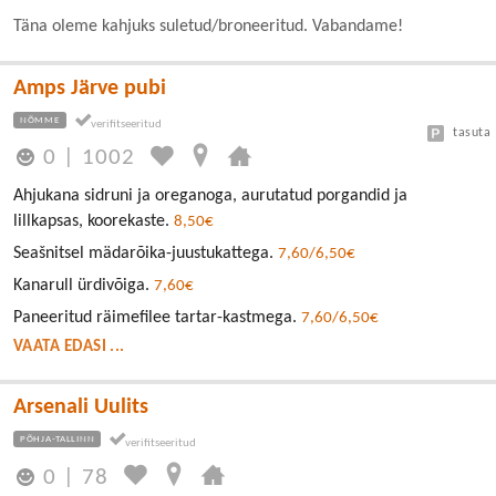
Täna oleme kahjuks suletud/broneeritud. Vabandame!
Amps Järve pubi
NÕMME
tasuta
0
|
1002
Ahjukana sidruni ja oreganoga, aurutatud porgandid ja
lillkapsas, koorekaste.
8,50€
Seašnitsel mädarõika-juustukattega.
7,60/6,50€
Kanarull ürdivõiga.
7,60€
Paneeritud räimefilee tartar-kastmega.
7,60/6,50€
VAATA EDASI ...
Arsenali Uulits
PÕHJA-TALLINN
0
|
78