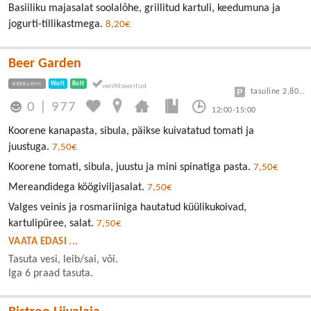
Basiiliku majasalat soolalõhe, grillitud kartuli, keedumuna ja
jogurti-tillikastmega.
8,20€
Beer Garden
KESKLINN
Wolt
Bolt
tasuline 2,80/30min
0
|
977
12:00-15:00
Koorene kanapasta, sibula, päikse kuivatatud tomati ja
juustuga.
7,50€
Koorene tomati, sibula, juustu ja mini spinatiga pasta.
7,50€
Mereandidega köögiviljasalat.
7,50€
Valges veinis ja rosmariiniga hautatud küülikukoivad,
kartulipüree, salat.
7,50€
VAATA EDASI ...
Tasuta vesi, leib/sai, või.
Iga 6 praad tasuta.