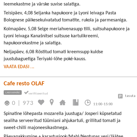
leemekastme ja värske suvise salatiga.
Teisipäev, 4,08 Seljanka hapukoore ja Lyoni leivaga Pasta
Bolognese päikesekuivatatud tomatite, rukola ja parmesaniga.
Kolmapäev, 5,08 Selge meriahvenasupp tilli, suitsuhapukoore ja
Lyoni leivaga Kanašnitsel suitsuse kartulikreemi,
hapukoorekastme ja salatiga.
Neljapäev, 6,08 Röstitud tomati kreemsupp kuldse
juustubaguetiga Teriyaki-lõhe poké-kauss.
VAATA EDASI ...
Cafe resto OLAF
LASNAMÄE
tasuta
0
|
973
11:00-15:00
Spinatine lõhepasta mozarella juustuga/ Josperi küpsetatud
sealiha serveeritud tüümiani ahjukartuli, grillitud tomati ja
sweet-chilli majoneesikastmega.
Päevapakkumine + karastusjook/Mahl/Neptunas vesi/Jäätee.