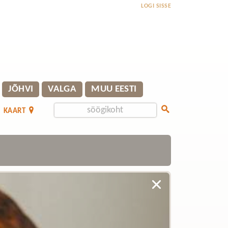
LOGI SISSE
JÕHVI
VALGA
MUU EESTI
KAART