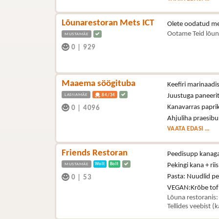
Lõunarestoran Mets ICT
Olete oodatud me
Ootame Teid lõun
MUSTAMÄE
0
|
929
Maaema söögituba
Keefiri marinaad
LASNAMÄE
Juustuga paneerit
84/34
Kanavarras paprik
0
|
4096
Ahjuliha praesibu
VAATA EDASI ...
Friends Restoran
Peedisupp kanag
MUSTAMÄE
Wolt
Bolt
Pekingi kana + riis
Pasta: Nuudlid p
0
|
53
VEGAN:Krõbe tof
Lõuna restoranis:
Tellides veebist (