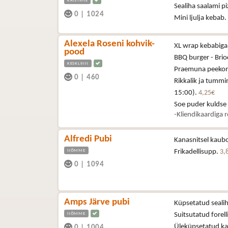
KRISTIINE
Sealiha saalami p
0
|
1024
Mini ljulja kebab.
Alexela Roseni kohvik-
XL wrap kebabiga 
pood
BBQ burger - Brioc
KESKLINN
Praemuna peekoni,
0
|
460
Rikkalik ja tummi
15:00).
4,25€
Soe puder kuldse
-Kliendikaardiga 
Alfredi Pubi
Kanasnitsel kaubo
NÕMME
Frikadellisupp.
3,
0
|
1094
Amps Järve pubi
Küpsetatud sealih
NÕMME
Suitsutatud forell
Üleküpsetatud kan
0
|
1004