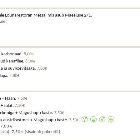
ie Lõunarestoran Metsa, mis asub Mäealuse 2/1.
ale!
is karbonaad.
8,00€
ud kanafilee.
8,00€
a ja suvikõrvitsaga.
7,80€
laga.
7,80€
a + Naan.
7,50€
 + salat.
7,50€
eekoniga + Magushapu kaste.
7,50€
u austrikastmes + Magushapu kaste.
7,50€
 7,00 €
kaasa): 7,50 € (sisaldab pakendit)