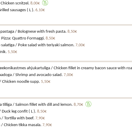
/ Chicken scnitzel.
8,00€
Grilled sausages ( L ).
6,10€
pastaga / Bolognese with fresh pasta.
8,50€
y Pizza: Quattro Formaggi.
8,50€
 salatiga / Poke salad with teriyaki salmon.
7,00€
lnik.
5,50€
eekonikastmes ahjukartuliga / Chicken fillet in creamy bacon sauce with ro
kaadoga / Shrimp and avocado salad.
7,00€
/ Chicken noodle supp.
5,50€
a tilliga / Salmon fillet with dill and lemon.
8,70€
 Duck leg confit ( L ).
8,50€
a / Tortilla with beef.
7,90€
 / Chicken tikka masala.
7,90€