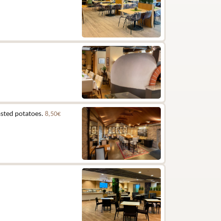
asted potatoes.
8,50€