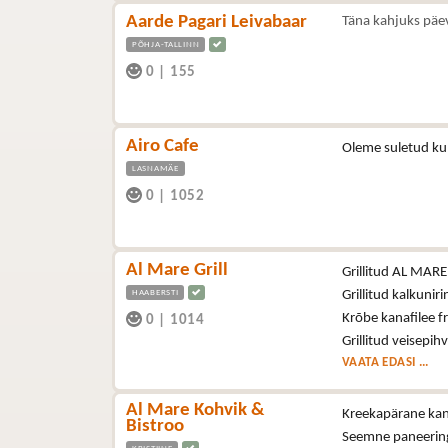
Aarde Pagari Leivabaar
Täna kahjuks päe
PÕHJA-TALLINN
0
|
155
Airo Cafe
Oleme suletud ku
LASNAMÄE
0
|
1052
Al Mare Grill
Grillitud AL MARE š
HAABERSTI
Grillitud kalkuniri
Krõbe kanafilee fr
0
|
1014
Grillitud veisepih
VAATA EDASI ...
Al Mare Kohvik &
Kreekapärane kana
Bistroo
Seemne paneering