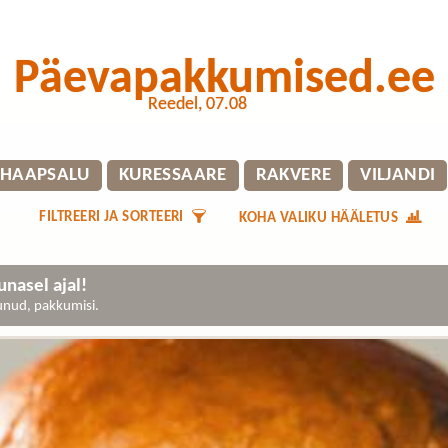
Päevapakkumised.ee
Reedel, 07.08
HAAPSALU
KURESSAARE
RAKVERE
VILJANDI
FILTREERI JA SORTEERI
KOHA VALIKU HÄÄLETUS
nasel ajal!
gunud, pakkumisi.