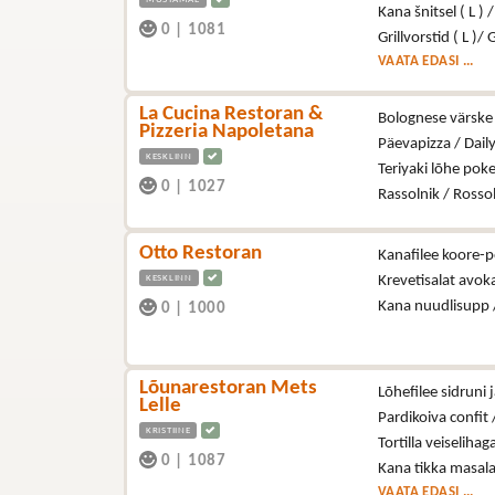
Kana šnitsel ( L ) 
0
|
1081
Grillvorstid ( L )/ 
VAATA EDASI ...
La Cucina Restoran &
Bolognese värske 
Pizzeria Napoletana
Päevapizza / Dail
KESKLINN
Teriyaki lõhe poke
0
|
1027
Rassolnik / Rosso
Otto Restoran
Kanafilee koore-p
KESKLINN
Krevetisalat avo
Kana nuudlisupp 
0
|
1000
Lõunarestoran Mets
Lõhefilee sidruni j
Lelle
Pardikoiva confit /
KRISTIINE
Tortilla veiselihag
0
|
1087
Kana tikka masala
VAATA EDASI ...