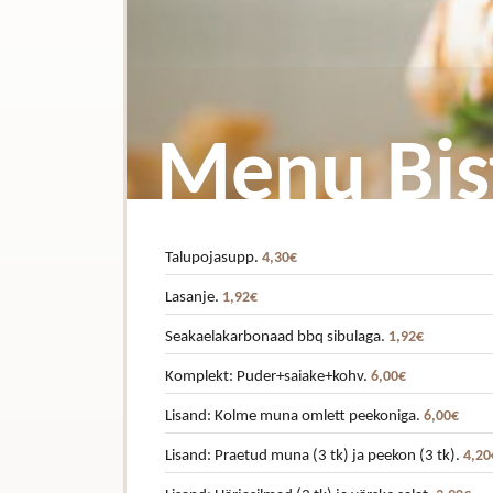
Menu Bis
Talupojasupp.
4,30€
Lasanje.
1,92€
Seakaelakarbonaad bbq sibulaga.
1,92€
Komplekt: Puder+saiake+kohv.
6,00€
Lisand: Kolme muna omlett peekoniga.
6,00€
Lisand: Praetud muna (3 tk) ja peekon (3 tk).
4,20