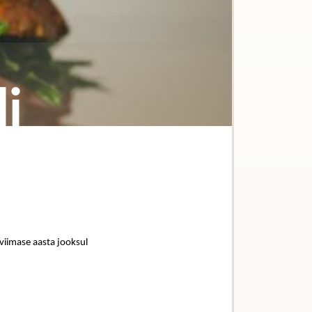
i
 viimase aasta jooksul