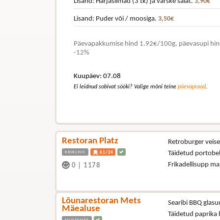
Lisand: Härjasilmad (3 tk) ja värske salat.
3,90€
Lisand: Puder või / moosiga.
3,50€
Päevapakkumise hind 1.92€/100g, päevasupi hind 
-12%
Kuupäev: 07.08
Ei leidnud sobivat sööki? Valige mõni teine
päevapraad
.
Restoran Platz
Retroburger veisel
KESKLINN
Täidetud portobel
61/24
Frikadellisupp ma
0
|
1178
Lõunarestoran Mets
Searibi BBQ glasuu
Mäealuse
Täidetud paprika
MUSTAMÄE