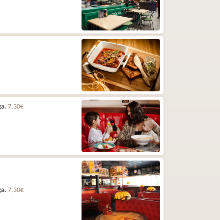
ga.
7,30€
ga.
7,30€