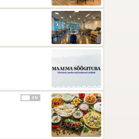
EE
EN