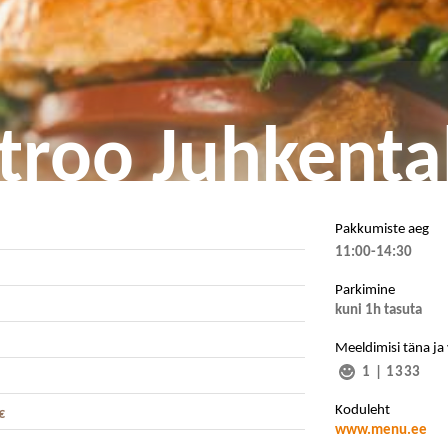
troo Juhkental
Pakkumiste aeg
11:00-14:30
Parkimine
kuni 1h tasuta
Meeldimisi täna ja
1
|
1333
Koduleht
€
www.menu.ee