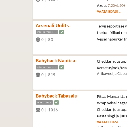
Azuu.
7,20/6,50€
VAATA EDASI ...
Arsenali Uulits
Tervisesportlase 
PÕHJA-TALLINN
Laetud friikad reb
Veiselihaburger t
0
|
83
Babyback Nautica
Cheddari juustupa
PÕHJA-TALLINN
Karastusjook/Ma
Allikavesi ja Ciab
0
|
819
Babyback Tabasalu
Pitsa: Margaritta 
HARJUMAA
Wrap veiselihaga/
Cheddari juustupa
0
|
1016
Pasta singi ja juu
VAATA EDASI ...