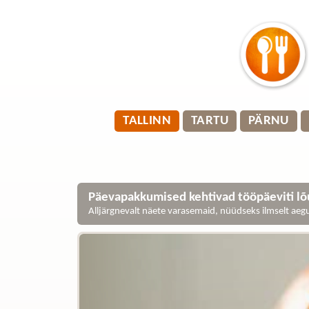
TALLINN
TARTU
PÄRNU
Päevapakkumised kehtivad tööpäeviti lõu
Alljärgnevalt näete varasemaid, nüüdseks ilmselt ae