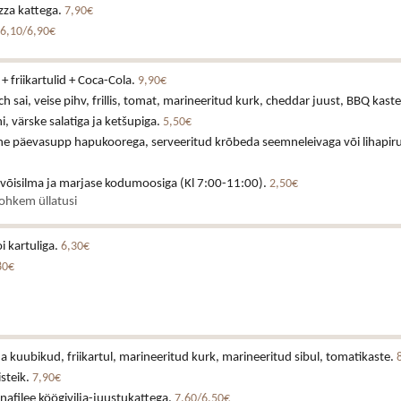
izza kattega.
7,90€
6,10/6,90€
+ friikartulid + Coca-Cola.
9,90€
h sai, veise pihv, frillis, tomat, marineeritud kurk, cheddar juust, BBQ kast
 värske salatiga ja ketšupiga.
5,50€
ne päevasupp hapukoorega, serveeritud krõbeda seemneleivaga või lihapiru
 võisilma ja marjase kodumoosiga (Kl 7:00-11:00).
2,50€
rohkem üllatusi
i kartuliga.
6,30€
80€
a kuubikud, friikartul, marineeritud kurk, marineeritud sibul, tomatikaste.
isteik.
7,90€
afilee köögivilja-juustukattega.
7,60/6,50€