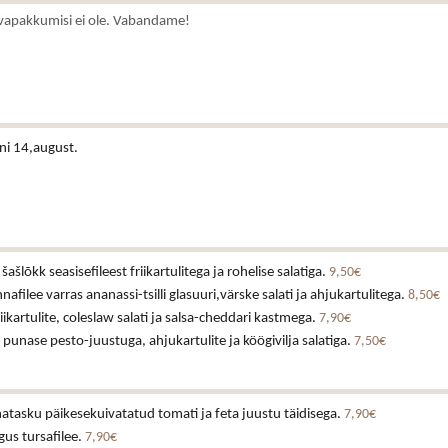
vapakkumisi ei ole. Vabandame!
ni 14,august.
ašlõkk seasisefileest friikartulitega ja rohelise salatiga.
9,50€
nnafilee varras ananassi-tsilli glasuuri,värske salati ja ahjukartulitega.
8,50€
iikartulite, coleslaw salati ja salsa-cheddari kastmega.
7,90€
v punase pesto-juustuga, ahjukartulite ja köögivilja salatiga.
7,50€
tasku päikesekuivatatud tomati ja feta juustu täidisega.
7,90€
us tursafilee.
7,90€