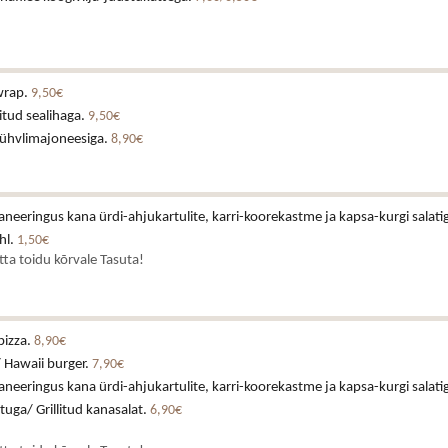
wrap.
9,50€
itud sealihaga.
9,50€
rühvlimajoneesiga.
8,90€
neeringus kana ürdi-ahjukartulite, karri-koorekastme ja kapsa-kurgi salati
hl.
1,50€
atta toidu kõrvale Tasuta!
pizza.
8,90€
 Hawaii burger.
7,90€
neeringus kana ürdi-ahjukartulite, karri-koorekastme ja kapsa-kurgi salati
stuga/ Grillitud kanasalat.
6,90€