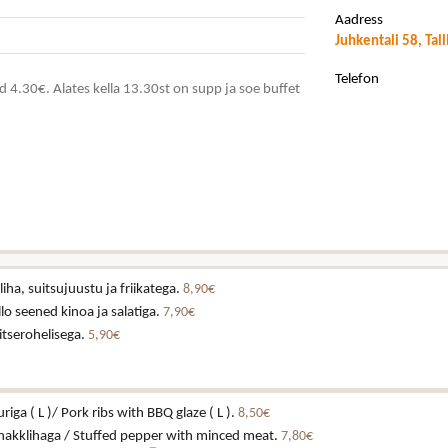
Aadress
Juhkentali 58, Tal
Telefon
4.30€. Alates kella 13.30st on supp ja soe buffet
iha, suitsujuustu ja friikatega.
8,90€
lo seened kinoa ja salatiga.
7,90€
itserohelisega.
5,90€
riga ( L )/ Pork ribs with BBQ glaze ( L ).
8,50€
 hakklihaga / Stuffed pepper with minced meat.
7,80€