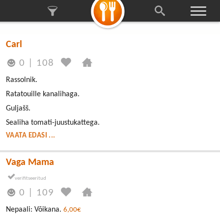
Carl
0
|
108
Rassolnik.
Ratatouille kanalihaga.
Guljašš.
Sealiha tomati-juustukattega.
VAATA EDASI ...
Vaga Mama
0
|
109
Nepaali: Võikana.
6,00€