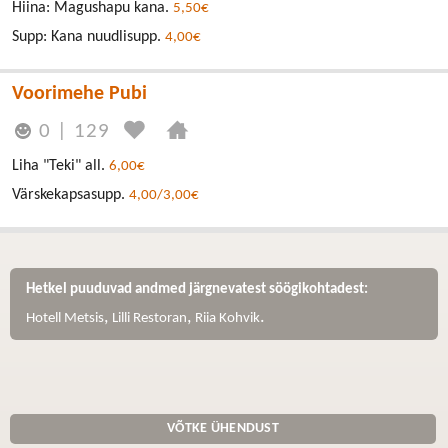
Hiina: Magushapu kana.
5,50€
Supp: Kana nuudlisupp.
4,00€
Voorimehe Pubi
0
|
129
Liha "Teki" all.
6,00€
Värskekapsasupp.
4,00/3,00€
Hetkel puuduvad andmed järgnevatest söögikohtadest:
,
,
.
Hotell Metsis
Lilli Restoran
Riia Kohvik
VÕTKE ÜHENDUST