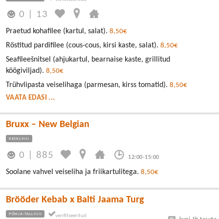
0
|
13
Praetud kohafilee (kartul, salat).
8,50€
Röstitud pardifilee (cous-cous, kirsi kaste, salat).
8,50€
Seafileešnitsel (ahjukartul, bearnaise kaste, grillitud
köögiviljad).
8,50€
Trühvlipasta veiselihaga (parmesan, kirss tomatid).
8,50€
VAATA EDASI ...
Bruxx – New Belgian
KESKLINN
0
|
885
12:00-15:00
Soolane vahvel veiseliha ja friikartulitega.
8,50€
Brööder Kebab x Balti Jaama Turg
PÕHJA-TALLINN