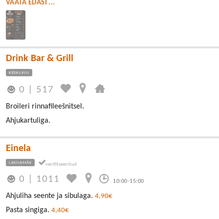
VAATA EDASI ...
Drink Bar & Grill
KESKLINN
0
|
517
Broileri rinnafileešnitsel.
Ahjukartuliga.
Einela
LASNAMÄE
0
|
1011
10:00-15:00
Ahjuliha seente ja sibulaga.
4,90€
Pasta singiga.
4,40€