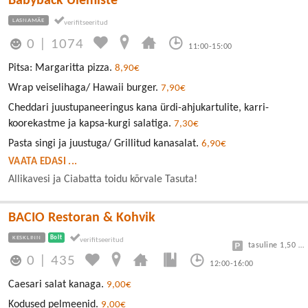
Babyback Ülemiste
LASNAMÄE
0
|
1074
11:00-15:00
Pitsa: Margaritta pizza.
8,90€
Wrap veiselihaga/ Hawaii burger.
7,90€
Cheddari juustupaneeringus kana ürdi-ahjukartulite, karri-
koorekastme ja kapsa-kurgi salatiga.
7,30€
Pasta singi ja juustuga/ Grillitud kanasalat.
6,90€
VAATA EDASI ...
Allikavesi ja Ciabatta toidu kõrvale Tasuta!
BACIO Restoran & Kohvik
KESKLINN
Bolt
tasuline 1,50 eur/h
0
|
435
12:00-16:00
Caesari salat kanaga.
9,00€
Kodused pelmeenid.
9,00€