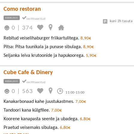
Como restoran
KESKLINN
kuni 2h tasuta
0
|
374
Rebitud veiselihaburger friikartulitega.
8,90€
Pitsa: Pitsa tuunikala ja punase sibulaga.
8,90€
Seljanka leiva krutoonide ja hapukoorega.
5,90€
Cube Cafe & Dinery
KESKLINN
0
|
563
11:00-15:00
Kanakarbonaad kahe juustukastmes.
7,00€
Tandoori kana külgfilee.
7,00€
Koorene kanapasta seente ja ubadega.
6,80€
Praetud veisemaks sibulaga.
6,80€