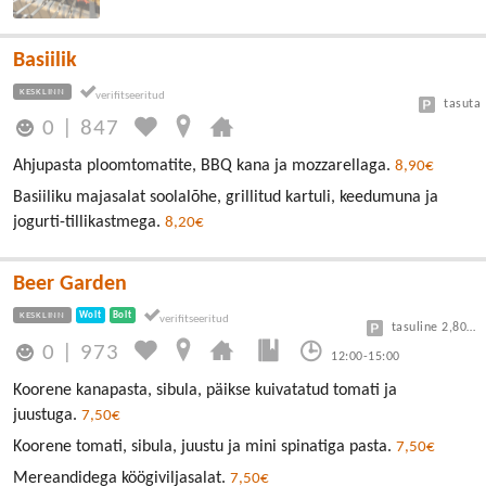
Basiilik
KESKLINN
tasuta
0
|
847
Ahjupasta ploomtomatite, BBQ kana ja mozzarellaga.
8,90€
Basiiliku majasalat soolalõhe, grillitud kartuli, keedumuna ja
jogurti-tillikastmega.
8,20€
Beer Garden
KESKLINN
Wolt
Bolt
tasuline 2,80/30min
0
|
973
12:00-15:00
Koorene kanapasta, sibula, päikse kuivatatud tomati ja
juustuga.
7,50€
Koorene tomati, sibula, juustu ja mini spinatiga pasta.
7,50€
Mereandidega köögiviljasalat.
7,50€