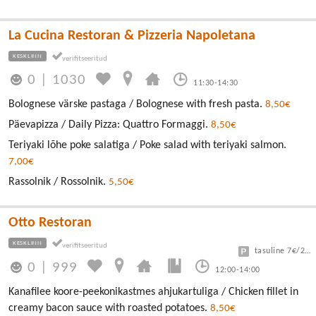
La Cucina Restoran & Pizzeria Napoletana
KESKLINN
0
|
1030
11:30-14:30
Bolognese värske pastaga / Bolognese with fresh pasta.
8,50€
Päevapizza / Daily Pizza: Quattro Formaggi.
8,50€
Teriyaki lõhe poke salatiga / Poke salad with teriyaki salmon.
7,00€
Rassolnik / Rossolnik.
5,50€
Otto Restoran
KESKLINN
tasuline 7€/24h
0
|
999
12:00-14:00
Kanafilee koore-peekonikastmes ahjukartuliga / Chicken fillet in
creamy bacon sauce with roasted potatoes.
8,50€