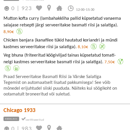
0
|
923
12:00-15:30
Mutton kofta curry (lambahakkliha pallid küpsetatud vanaema
salajase retsepti järgi serveeritakse basmati riisi ja salatiga).
8,90€
Chicken banjara (kanafilee tükid hautatud koriandri ja mündi
kastmes serveeritakse riisi ja salatiga).
8,10€
Veg bhuna (friteeritud köögiviljad tainas küpsetatud tomati-
nelgi kastmes serveeritakse basmati riisi ja salatiga).
7,50€
Praad Serveeritakse Basmati Riisi Ja Värske Salatiga
Tegemist on automaatselt lisatud pakkumisega! See võib
mõnedel erijuhtudel siiski puududa. Näiteks kui söögikoht on
ootamatult broneeritud või suletud.
Chicago 1933
KESKLINN
0
|
983