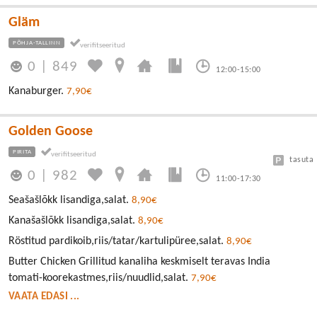
Gläm
PÕHJA-TALLINN
0
|
849
12:00-15:00
Kanaburger.
7,90€
Golden Goose
PIRITA
tasuta
0
|
982
11:00-17:30
Seašašlõkk lisandiga,salat.
8,90€
Kanašašlõkk lisandiga,salat.
8,90€
Röstitud pardikoib,riis/tatar/kartulipüree,salat.
8,90€
Butter Chicken Grillitud kanaliha keskmiselt teravas India
tomati-koorekastmes,riis/nuudlid,salat.
7,90€
VAATA EDASI ...