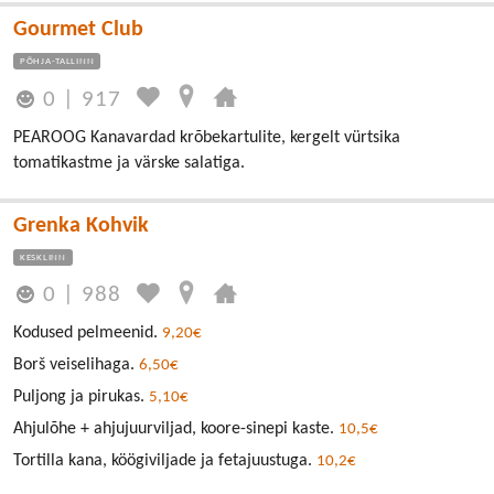
Gourmet Club
PÕHJA-TALLINN
0
|
917
PEAROOG Kanavardad krõbekartulite, kergelt vürtsika
tomatikastme ja värske salatiga.
Grenka Kohvik
KESKLINN
0
|
988
Kodused pelmeenid.
9,20€
Borš veiselihaga.
6,50€
Puljong ja pirukas.
5,10€
Ahjulõhe + ahjujuurviljad, koore-sinepi kaste.
10,5€
Tortilla kana, köögiviljade ja fetajuustuga.
10,2€