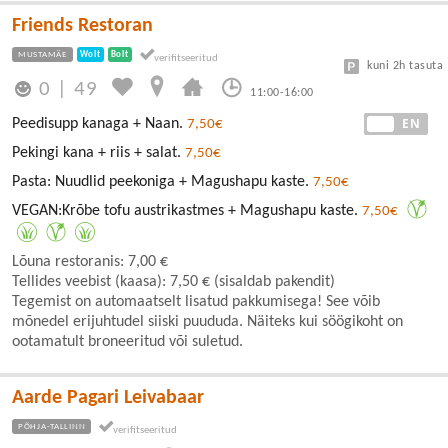
Friends Restoran
MUSTAMÄE
Wolt
Bolt
kuni 2h tasuta
0
|
49
11:00-16:00
EE
EN
Peedisupp kanaga + Naan.
7,50€
Pekingi kana + riis + salat.
7,50€
Pasta: Nuudlid peekoniga + Magushapu kaste.
7,50€
VEGAN:Krõbe tofu austrikastmes + Magushapu kaste.
7,50€
Lõuna restoranis: 7,00 €
Tellides veebist (kaasa): 7,50 € (sisaldab pakendit)
Tegemist on automaatselt lisatud pakkumisega! See võib
mõnedel erijuhtudel siiski puududa. Näiteks kui söögikoht on
ootamatult broneeritud või suletud.
Aarde Pagari Leivabaar
PÕHJA-TALLINN