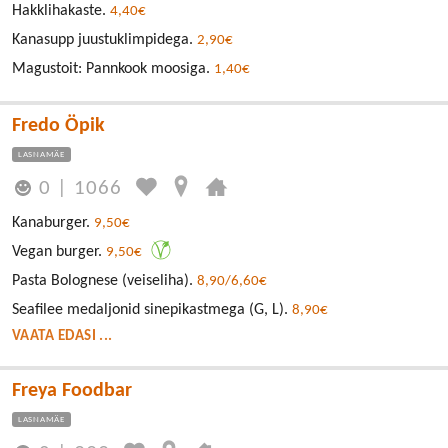
Hakklihakaste.
4,40€
Kanasupp juustuklimpidega.
2,90€
Magustoit: Pannkook moosiga.
1,40€
Fredo Öpik
LASNAMÄE
0
|
1066
Kanaburger.
9,50€
Vegan burger.
9,50€
Pasta Bolognese (veiseliha).
8,90/6,60€
Seafilee medaljonid sinepikastmega (G, L).
8,90€
VAATA EDASI ...
Freya Foodbar
LASNAMÄE