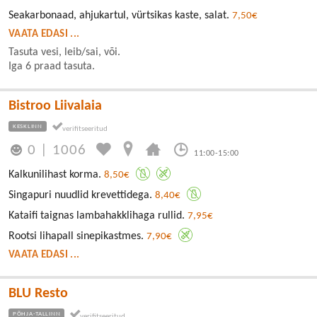
Seakarbonaad, ahjukartul, vürtsikas kaste, salat.
7,50€
VAATA EDASI ...
Tasuta vesi, leib/sai, või.
Iga 6 praad tasuta.
Bistroo Liivalaia
KESKLINN
0
|
1006
11:00-15:00
Kalkunilihast korma.
8,50€
Singapuri nuudlid krevettidega.
8,40€
Kataifi taignas lambahakklihaga rullid.
7,95€
Rootsi lihapall sinepikastmes.
7,90€
VAATA EDASI ...
BLU Resto
PÕHJA-TALLINN