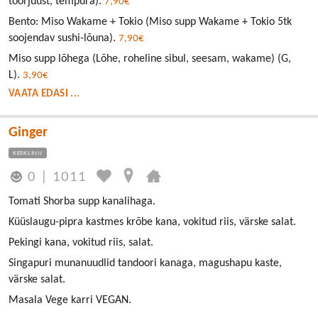
toorjuust, tempura).
7,90€
Bento: Miso Wakame + Tokio (Miso supp Wakame + Tokio 5tk
soojendav sushi-lõuna).
7,90€
Miso supp lõhega (Lõhe, roheline sibul, seesam, wakame) (G,
L).
3,90€
VAATA EDASI ...
Ginger
KESKLINN
0
|
1011
Tomati Shorba supp kanalihaga.
Küüslaugu-pipra kastmes krõbe kana, vokitud riis, värske salat.
Pekingi kana, vokitud riis, salat.
Singapuri munanuudlid tandoori kanaga, magushapu kaste,
värske salat.
Masala Vege karri VEGAN.