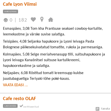
Cafe Lyon Viimsi
HARJUMAA
0
|
182
Esmaspäev, 3,08 Tom kha Prantsuse seakael cowboy-kartulite,
leemekastme ja värske suvise salatiga.
Teisipäev, 4,08 Seljanka hapukoore ja Lyoni leivaga Pasta
Bolognese päikesekuivatatud tomatite, rukola ja parmesaniga.
Kolmapäev, 5,08 Selge meriahvenasupp tilli, suitsuhapukoore ja
Lyoni leivaga Kanašnitsel suitsuse kartulikreemi,
hapukoorekastme ja salatiga.
Neljapäev, 6,08 Röstitud tomati kreemsupp kuldse
juustubaguetiga Teriyaki-lõhe poké-kauss.
VAATA EDASI ...
Cafe resto OLAF
LASNAMÄE
tasuta