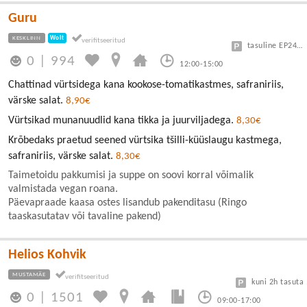
Guru
KESKLINN
Wolt
tasuline EP24 või Vanalinn
0
|
994
12:00-15:00
Chattinad vürtsidega kana kookose-tomatikastmes, safraniriis,
värske salat.
8,90€
Vürtsikad munanuudlid kana tikka ja juurviljadega.
8,30€
Krõbedaks praetud seened vürtsika tšilli-küüslaugu kastmega,
safraniriis, värske salat.
8,30€
Taimetoidu pakkumisi ja suppe on soovi korral võimalik
valmistada vegan roana.
Päevapraade kaasa ostes lisandub pakenditasu (Ringo
taaskasutatav või tavaline pakend)
Helios Kohvik
MUSTAMÄE
kuni 2h tasuta
0
|
1501
09:00-17:00