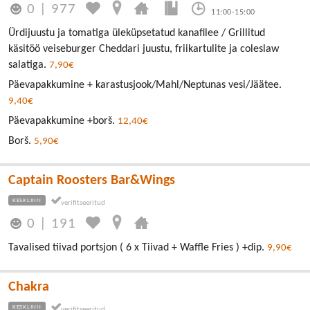
0
|
977
11:00-15:00
Ürdijuustu ja tomatiga üleküpsetatud kanafilee / Grillitud
käsitöö veiseburger Cheddari juustu, friikartulite ja coleslaw
salatiga.
7,90€
Päevapakkumine + karastusjook/Mahl/Neptunas vesi/Jäätee.
9,40€
Päevapakkumine +borš.
12,40€
Borš.
5,90€
Captain Roosters Bar&Wings
KESKLINN
0
|
191
Tavalised tiivad portsjon ( 6 x Tiivad + Waffle Fries ) +dip.
9,90€
Chakra
KESKLINN