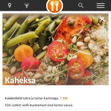
Kaheksa
Kalakotletid tatra ja tartar kastmega.
7,90€
Fish cutlets with buckwheat and tartar sauce.