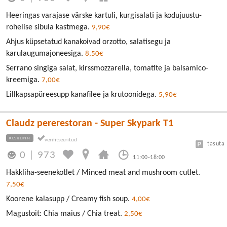
Heeringas varajase värske kartuli, kurgisalati ja kodujuustu-
rohelise sibula kastmega.
9,90€
Ahjus küpsetatud kanakoivad orzotto, salatisegu ja
karulaugumajoneesiga.
8,50€
Serrano singiga salat, kirssmozzarella, tomatite ja balsamico-
kreemiga.
7,00€
Lillkapsapüreesupp kanafilee ja krutoonidega.
5,90€
Claudz pererestoran - Super Skypark T1
KESKLINN
tasuta
0
|
973
11:00-18:00
Hakkliha-seenekotlet / Minced meat and mushroom cutlet.
7,50€
Koorene kalasupp / Creamy fish soup.
4,00€
Magustoit: Chia maius / Chia treat.
2,50€