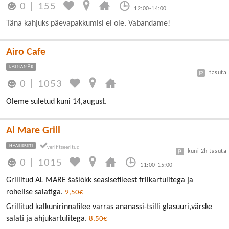
0
|
155
12:00-14:00
Täna kahjuks päevapakkumisi ei ole. Vabandame!
Airo Cafe
LASNAMÄE
tasuta
0
|
1053
Oleme suletud kuni 14,august.
Al Mare Grill
HAABERSTI
kuni 2h tasuta
0
|
1015
11:00-15:00
Grillitud AL MARE šašlõkk seasisefileest friikartulitega ja
rohelise salatiga.
9,50€
Grillitud kalkunirinnafilee varras ananassi-tsilli glasuuri,värske
salati ja ahjukartulitega.
8,50€