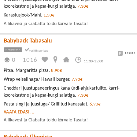
koorekastme ja kapsa-kurgi salatiga.
7,30€
Karastusjook/Mahl.
1,50€
Allikavesi ja Ciabatta toidu kõrvale Tasuta!
Babyback Tabasalu
HARJUMAA
tasuta
0
|
1016
11:30-15:00
Pitsa: Margaritta pizza.
8,90€
Wrap veiselihaga/ Hawaii burger.
7,90€
Cheddari juustupaneeringus kana ürdi-ahjukartulite, karri-
koorekastme ja kapsa-kurgi salatiga.
7,30€
Pasta singi ja juustuga/ Grillitud kanasalat.
6,90€
VAATA EDASI ...
Allikavesi ja Ciabatta toidu kõrvale Tasuta!