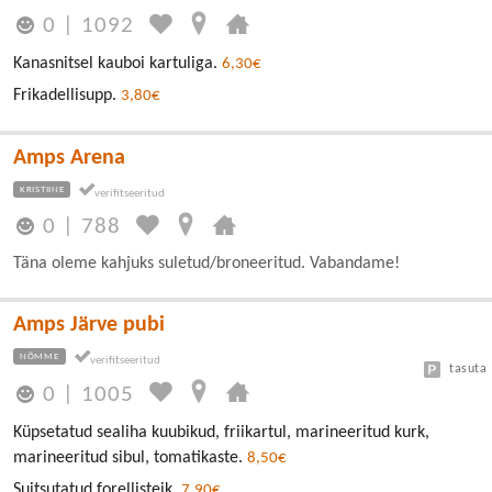
0
|
1092
Kanasnitsel kauboi kartuliga.
6,30€
Frikadellisupp.
3,80€
Amps Arena
KRISTIINE
0
|
788
Täna oleme kahjuks suletud/broneeritud. Vabandame!
Amps Järve pubi
NÕMME
tasuta
0
|
1005
Küpsetatud sealiha kuubikud, friikartul, marineeritud kurk,
marineeritud sibul, tomatikaste.
8,50€
Suitsutatud forellisteik.
7,90€