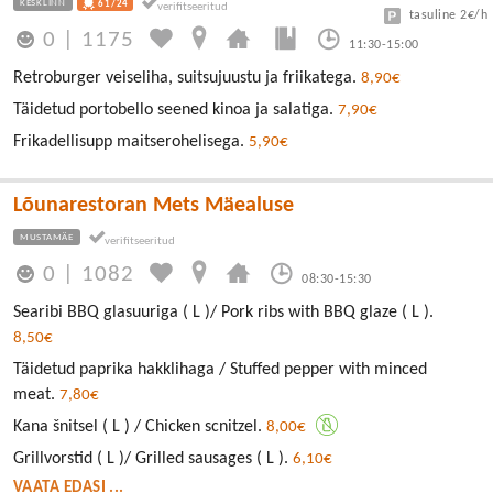
KESKLINN
61/24
tasuline 2€/h
0
|
1175
11:30-15:00
Retroburger veiseliha, suitsujuustu ja friikatega.
8,90€
Täidetud portobello seened kinoa ja salatiga.
7,90€
Frikadellisupp maitserohelisega.
5,90€
Lõunarestoran Mets Mäealuse
MUSTAMÄE
0
|
1082
08:30-15:30
Searibi BBQ glasuuriga ( L )/ Pork ribs with BBQ glaze ( L ).
8,50€
Täidetud paprika hakklihaga / Stuffed pepper with minced
meat.
7,80€
Kana šnitsel ( L ) / Chicken scnitzel.
8,00€
Grillvorstid ( L )/ Grilled sausages ( L ).
6,10€
VAATA EDASI ...