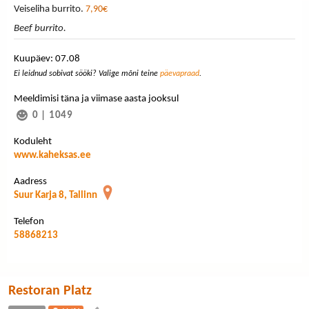
Veiseliha burrito.
7,90€
Beef burrito.
Kuupäev: 07.08
Ei leidnud sobivat sööki? Valige mõni teine
päevapraad
.
Meeldimisi täna ja viimase aasta jooksul
0
|
1049
Koduleht
www.kaheksas.ee
Aadress
Suur Karja 8, Tallinn
Telefon
58868213
Restoran Platz