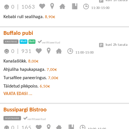
kuni 1h tasuta
0
|
1063
11:30-15:00
Kebabi rull sealihaga.
8,90€
Buffalo pubi
KRISTIINE
Wolt
Bolt
kuni 2h tasuta
0
|
931
11:00-15:00
Kanašašlõkk.
8,00€
Ahjuliha hapukapsaga.
7,00€
Tursafilee paneeringus.
7,00€
Täidetud pikkpoiss.
6,50€
VAATA EDASI ...
Bussipargi Bistroo
MUSTAMÄE
0
|
165