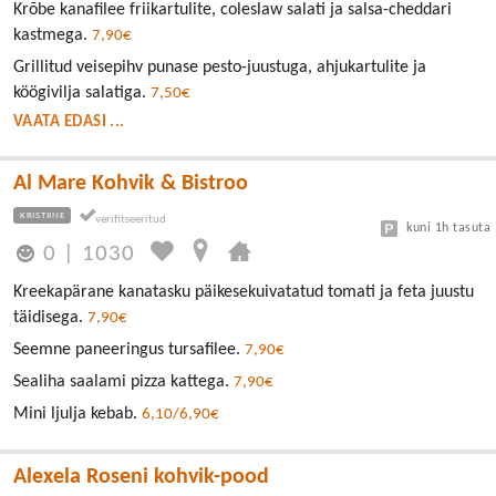
Krõbe kanafilee friikartulite, coleslaw salati ja salsa-cheddari
kastmega.
7,90€
Grillitud veisepihv punase pesto-juustuga, ahjukartulite ja
köögivilja salatiga.
7,50€
VAATA EDASI ...
Al Mare Kohvik & Bistroo
KRISTIINE
kuni 1h tasuta
0
|
1030
Kreekapärane kanatasku päikesekuivatatud tomati ja feta juustu
täidisega.
7,90€
Seemne paneeringus tursafilee.
7,90€
Sealiha saalami pizza kattega.
7,90€
Mini ljulja kebab.
6,10/6,90€
Alexela Roseni kohvik-pood