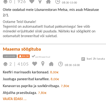
0
|
926
08:30-15:00
Olete oodatud meie Lõunarestoran Metsa, mis asub Mäealuse
2/1.
Ootame Teid lõunale!
Tegemist on automaatselt lisatud pakkumisega! See võib
mõnedel erijuhtudel siiski puududa. Näiteks kui söögikoht on
ootamatult broneeritud või suletud.
Maaema söögituba
LASNAMÄE
84/34
kuni 2h tasuta
2
|
4105
08:30-16:00
Keefiri marinaadis karbonaad.
8,00€
Juustuga paneeritud kanafilee.
8,00€
Kanavarras paprika ja suvikõrvitsaga.
7,80€
Ahjuliha praesibulaga.
7,80€
VAATA EDASI ...