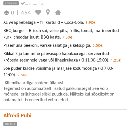
KESKLINN
0
|
454
XL wrap kebabiga + friikartulid + Coca-Cola.
9,90€
BBQ burger - Brioch sai, veise pihv, frillis, tomat, marineeritud
kurk, cheddar juust, BBQ kaste.
7,50€
Praemuna peekoni, värske salatiga ja ketšupiga.
5,50€
Rikkalik ja tummine päevasupp hapukoorega, serveeritud
krõbeda seemneleivaga või lihapirukaga (Kl 11:00-15:00).
4,25€
Soe puder kuldse võisilma ja marjase kodumoosiga (Kl 7:00-
11:00).
2,50€
-Kliendikaardiga rohkem üllatusi
Tegemist on automaatselt lisatud pakkumisega! See võib
mõnedel erijuhtudel siiski puududa. Näiteks kui söögikoht on
ootamatult broneeritud või suletud.
Alfredi Pubi
NÕMME