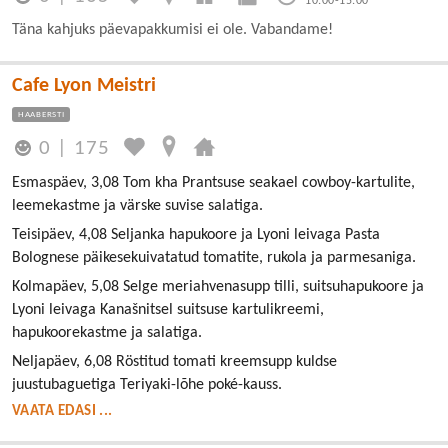
10:00-15:00
Täna kahjuks päevapakkumisi ei ole. Vabandame!
Cafe Lyon Meistri
HAABERSTI
0
|
175
Esmaspäev, 3,08 Tom kha Prantsuse seakael cowboy-kartulite,
leemekastme ja värske suvise salatiga.
Teisipäev, 4,08 Seljanka hapukoore ja Lyoni leivaga Pasta
Bolognese päikesekuivatatud tomatite, rukola ja parmesaniga.
Kolmapäev, 5,08 Selge meriahvenasupp tilli, suitsuhapukoore ja
Lyoni leivaga Kanašnitsel suitsuse kartulikreemi,
hapukoorekastme ja salatiga.
Neljapäev, 6,08 Röstitud tomati kreemsupp kuldse
juustubaguetiga Teriyaki-lõhe poké-kauss.
VAATA EDASI ...