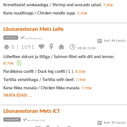
Krevetisalat avokaadoga / Shrimp and avocado salad.
7,00€
Kana nuudlisupp / Chicken noodle supp.
5,50€
Lõunarestoran Mets Lelle
KRISTIINE
kuni 4h tasuta
0
|
1091
08:30-15:00
Lõhefilee sidruni ja tilliga / Salmon fillet with dill and lemon.
8,70€
Pardikoiva confit / Duck leg confit ( L ).
8,50€
Tortilla veiselihaga / Tortilla with beef.
7,90€
Kana tikka masala / Chicken tikka masala.
7,90€
VAATA EDASI ...
Lõunarestoran Mets ICT
MUSTAMÄE
kuni 2h tasuta