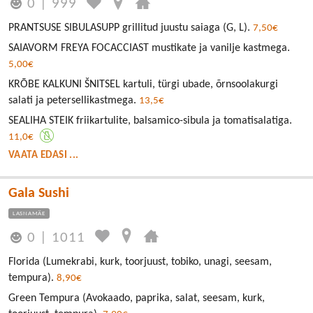
0
|
999
PRANTSUSE SIBULASUPP grillitud juustu saiaga (G, L).
7,50€
SAIAVORM FREYA FOCACCIAST mustikate ja vanilje kastmega.
5,00€
KRÕBE KALKUNI ŠNITSEL kartuli, türgi ubade, õrnsoolakurgi
salati ja petersellikastmega.
13,5€
SEALIHA STEIK friikartulite, balsamico-sibula ja tomatisalatiga.
11,0€
VAATA EDASI ...
Gala Sushi
LASNAMÄE
0
|
1011
Florida (Lumekrabi, kurk, toorjuust, tobiko, unagi, seesam,
tempura).
8,90€
Green Tempura (Avokaado, paprika, salat, seesam, kurk,