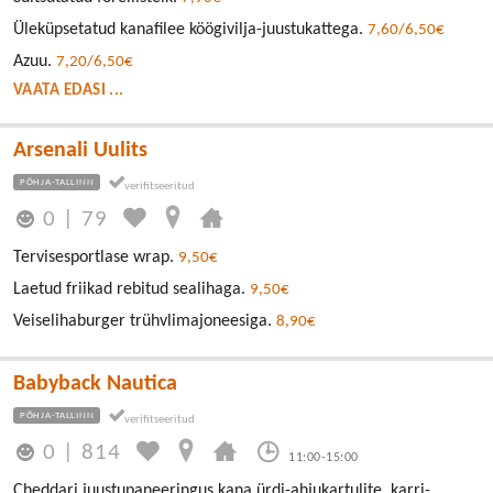
Üleküpsetatud kanafilee köögivilja-juustukattega.
7,60/6,50€
Azuu.
7,20/6,50€
VAATA EDASI ...
Arsenali Uulits
PÕHJA-TALLINN
0
|
79
Tervisesportlase wrap.
9,50€
Laetud friikad rebitud sealihaga.
9,50€
Veiselihaburger trühvlimajoneesiga.
8,90€
Babyback Nautica
PÕHJA-TALLINN
0
|
814
11:00-15:00
Cheddari juustupaneeringus kana ürdi-ahjukartulite, karri-