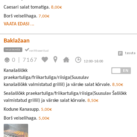
Caesari salat tomatiga.
8,00€
Borš veiselihaga.
7,00€
VAATA EDASI ...
Baklažaan
MUSTAMÄE
tasuta
0
|
7167
12:00-16:00
EE
EN
Kanašašlǒkk
praekartuliga/friikartuliga/riisiga(Suusulav
kanašašlõkk valmistatud grillil) ja värske salat kõrvale.
8,50€
Seašašlõkk praekartuliga/friikartuliga/riisiga(Suusulav Šašlõkk
valmistatud grillil) ja värske salat kõrvale.
8,50€
Kodune Kanasupp.
5,00€
Borš veiselihaga.
5,00€