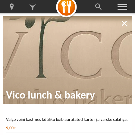
Vico lunch & bakery
Valge veini kastmes küüliku koib aurutatud kartuli ja värske salatiga.
9,00€