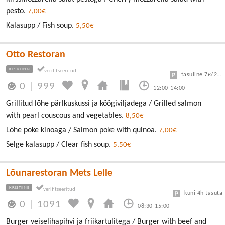
pesto.
7,00€
Kalasupp / Fish soup.
5,50€
Otto Restoran
KESKLINN
tasuline 7€/24h
0
|
999
12:00-14:00
Grillitud lõhe pärlkuskussi ja köögiviljadega / Grilled salmon
with pearl couscous and vegetables.
8,50€
Lõhe poke kinoaga / Salmon poke with quinoa.
7,00€
Selge kalasupp / Clear fish soup.
5,50€
Lõunarestoran Mets Lelle
KRISTIINE
kuni 4h tasuta
0
|
1091
08:30-15:00
Burger veiselihapihvi ja friikartulitega / Burger with beef and