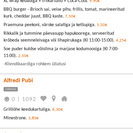
XL wrap kebabiga + friikartulid + Coca-Cola.
9,90€
BBQ burger - Brioch sai, veise pihv, frillis, tomat, marineeritud
kurk, cheddar juust, BBQ kaste.
7,50€
Praemuna peekoni, värske salatiga ja ketšupiga.
5,50€
Rikkalik ja tummine päevasupp hapukoorega, serveeritud
krõbeda seemneleivaga või lihapirukaga (Kl 11:00-15:00).
4,25€
Soe puder kuldse võisilma ja marjase kodumoosiga (Kl 7:00-
11:00).
2,50€
-Kliendikaardiga rohkem üllatusi
Alfredi Pubi
NÕMME
0
|
1092
Grilllõhe keedukartuliga.
6,30€
Minestrone.
3,80€