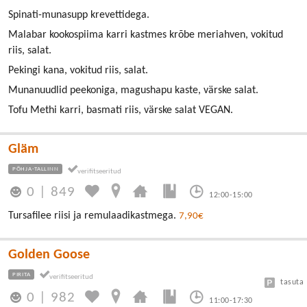
Spinati-munasupp krevettidega.
Malabar kookospiima karri kastmes krõbe meriahven, vokitud
riis, salat.
Pekingi kana, vokitud riis, salat.
Munanuudlid peekoniga, magushapu kaste, värske salat.
Tofu Methi karri, basmati riis, värske salat VEGAN.
Gläm
PÕHJA-TALLINN
0
|
849
12:00-15:00
Tursafilee riisi ja remulaadikastmega.
7,90€
Golden Goose
PIRITA
tasuta
0
|
982
11:00-17:30