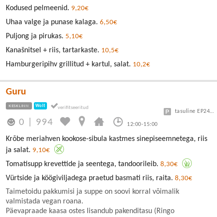
Kodused pelmeenid.
9,20€
Uhaa valge ja punase kalaga.
6,50€
Puljong ja pirukas.
5,10€
Kanašnitsel + riis, tartarkaste.
10,5€
Hamburgeripihv grillitud + kartul, salat.
10,2€
Guru
KESKLINN
Wolt
tasuline EP24 või Vanalinn
0
|
994
12:00-15:00
Krõbe meriahven kookose-sibula kastmes sinepiseemnetega, riis
ja salat.
9,10€
Tomatisupp krevettide ja seentega, tandoorileib.
8,30€
Vürtside ja köögiviljadega praetud basmati riis, raita.
8,30€
Taimetoidu pakkumisi ja suppe on soovi korral võimalik
valmistada vegan roana.
Päevapraade kaasa ostes lisandub pakenditasu (Ringo