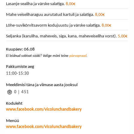
Lasanje sealiha ja värske salatiga.
8,00€
Mahe veiseliharaguu aurutatud kartuli ja salatiga.
8,00€
Lõhe-suvikõrvitsavorm kodujuustu ja värske salatiga.
8,00€
Seljanka (karuliha, maheveis, siga, kana, maheveiseliha vorst).
5,00€
Kuupäev: 06.08
Ei leidnud sobivat sööki? Valige mõni teine
päevapraad
.
Pakkumiste aeg
11:00-15:30
Meeldimisi täna ja viimase aasta jooksul
0
|
451
Koduleht
www.facebook.com/vicolunchandbakery
Menüü
www.facebook.com/vicolunchandbakery