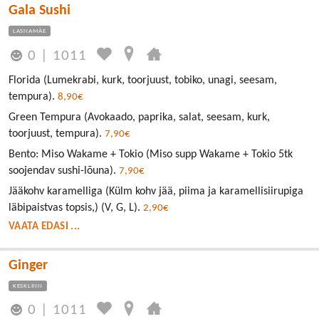
Gala Sushi
LASNAMÄE
0
|
1011
Florida (Lumekrabi, kurk, toorjuust, tobiko, unagi, seesam,
tempura).
8,90€
Green Tempura (Avokaado, paprika, salat, seesam, kurk,
toorjuust, tempura).
7,90€
Bento: Miso Wakame + Tokio (Miso supp Wakame + Tokio 5tk
soojendav sushi-lõuna).
7,90€
Jääkohv karamelliga (Külm kohv jää, piima ja karamellisiirupiga
läbipaistvas topsis,) (V, G, L).
2,90€
VAATA EDASI ...
Ginger
KESKLINN
0
|
1011