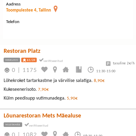
Aadress
Toompuiestee 4, Tallinn
Telefon
Restoran Platz
KESKLINN
61/24
tasuline 2€/h
0
|
1175
11:30-15:00
Lõhekroket tartarkastme ja värvilise salatiga.
8,90€
Kukeseenerisoto.
7,90€
Külm peedisupp vutimunadega.
5,90€
Lõunarestoran Mets Mäealuse
MUSTAMÄE
0
|
1082