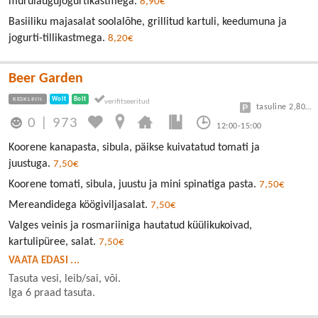
murulaugujogurtikastmega.
8,90€
Basiiliku majasalat soolalõhe, grillitud kartuli, keedumuna ja
jogurti-tillikastmega.
8,20€
Beer Garden
KESKLINN
Wolt
Bolt
tasuline 2,80/30min
0
|
973
12:00-15:00
Koorene kanapasta, sibula, päikse kuivatatud tomati ja
juustuga.
7,50€
Koorene tomati, sibula, juustu ja mini spinatiga pasta.
7,50€
Mereandidega köögiviljasalat.
7,50€
Valges veinis ja rosmariiniga hautatud küülikukoivad,
kartulipüree, salat.
7,50€
VAATA EDASI ...
Tasuta vesi, leib/sai, või.
Iga 6 praad tasuta.