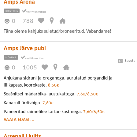
Amps Arena
KRISTIINE
0
|
788
Täna oleme kahjuks suletud/broneeritud. Vabandame!
Amps Järve pubi
NÕMME
tasuta
0
|
1005
Ahjukana sidruni ja oreganoga, aurutatud porgandid ja
lillkapsas, koorekaste.
8,50€
Seašnitsel mädarõika-juustukattega.
7,60/6,50€
Kanarull ürdivõiga.
7,60€
Paneeritud räimefilee tartar-kastmega.
7,60/6,50€
VAATA EDASI ...
Arsenali Uulits