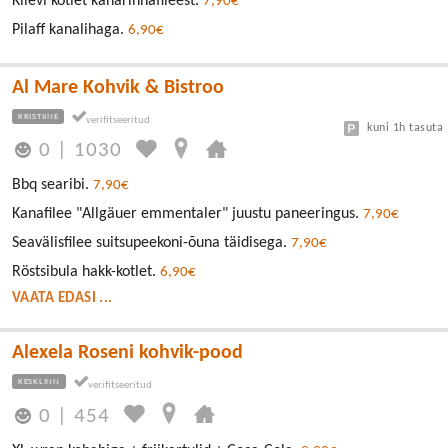
Kiievi kotlet kanarinnafileest.
7,90€
Pilaff kanalihaga.
6,90€
Al Mare Kohvik & Bistroo
KRISTIINE
kuni 1h tasuta
0
|
1030
Bbq searibi.
7,90€
Kanafilee "Allgäuer emmentaler" juustu paneeringus.
7,90€
Seavälisfilee suitsupeekoni-õuna täidisega.
7,90€
Röstsibula hakk-kotlet.
6,90€
VAATA EDASI ...
Alexela Roseni kohvik-pood
KESKLINN
0
|
454