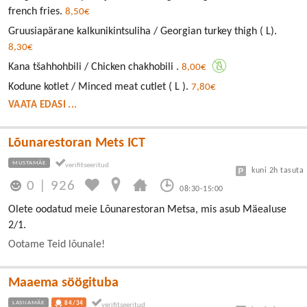
french fries.
8,50€
Gruusiapärane kalkunikintsuliha / Georgian turkey thigh ( L).
8,30€
Kana tšahhohbili / Chicken chakhobili .
8,00€
Kodune kotlet / Minced meat cutlet ( L ).
7,80€
VAATA EDASI ...
Lõunarestoran Mets ICT
MUSTAMÄE
kuni 2h tasuta
0
|
926
08:30-15:00
Olete oodatud meie Lõunarestoran Metsa, mis asub Mäealuse
2/1.
Ootame Teid lõunale!
Maaema söögituba
LASNAMÄE
84/34