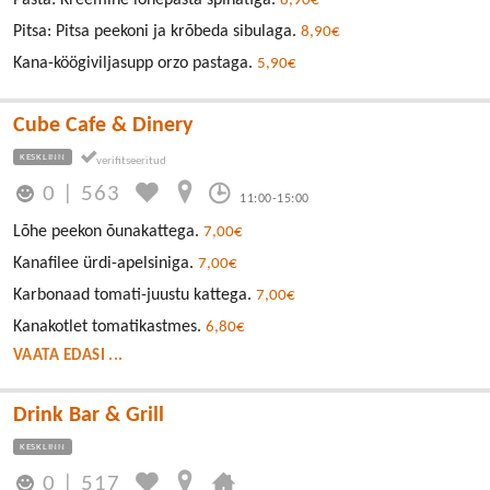
8,90€
Pitsa: Pitsa peekoni ja krõbeda sibulaga.
8,90€
Kana-köögiviljasupp orzo pastaga.
5,90€
Cube Cafe & Dinery
KESKLINN
0
|
563
11:00-15:00
Lõhe peekon õunakattega.
7,00€
Kanafilee ürdi-apelsiniga.
7,00€
Karbonaad tomati-juustu kattega.
7,00€
Kanakotlet tomatikastmes.
6,80€
VAATA EDASI ...
Drink Bar & Grill
KESKLINN
0
|
517