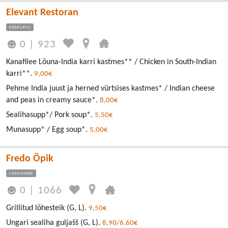
Elevant Restoran
KESKLINN
0
|
923
Kanafilee Lõuna-India karri kastmes** / Chicken in South-Indian
karri**.
9,00€
Pehme India juust ja herned vürtsises kastmes* / Indian cheese
and peas in creamy sauce*.
8,00€
Sealihasupp*/ Pork soup*.
5,50€
Munasupp* / Egg soup*.
5,00€
Fredo Öpik
LASNAMÄE
0
|
1066
Grillitud lõhesteik (G, L).
9,50€
Ungari sealiha guljašš (G, L).
8,90/6,60€