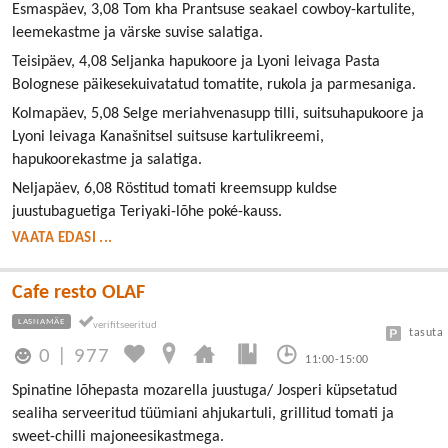
Esmaspäev, 3,08 Tom kha Prantsuse seakael cowboy-kartulite,
leemekastme ja värske suvise salatiga.
Teisipäev, 4,08 Seljanka hapukoore ja Lyoni leivaga Pasta
Bolognese päikesekuivatatud tomatite, rukola ja parmesaniga.
Kolmapäev, 5,08 Selge meriahvenasupp tilli, suitsuhapukoore ja
Lyoni leivaga Kanašnitsel suitsuse kartulikreemi,
hapukoorekastme ja salatiga.
Neljapäev, 6,08 Röstitud tomati kreemsupp kuldse
juustubaguetiga Teriyaki-lõhe poké-kauss.
VAATA EDASI ...
Cafe resto OLAF
LASNAMÄE
tasuta
0
|
977
11:00-15:00
Spinatine lõhepasta mozarella juustuga/ Josperi küpsetatud
sealiha serveeritud tüümiani ahjukartuli, grillitud tomati ja
sweet-chilli majoneesikastmega.