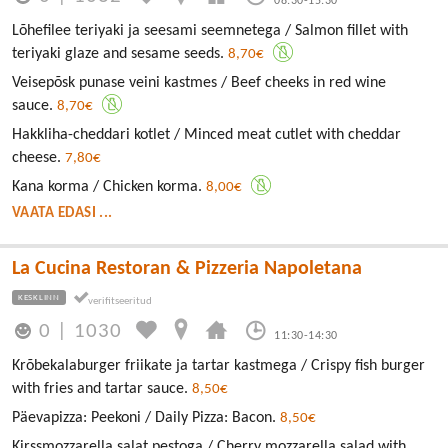
08:30-15:30
Lõhefilee teriyaki ja seesami seemnetega / Salmon fillet with
teriyaki glaze and sesame seeds.
8,70€
Veisepõsk punase veini kastmes / Beef cheeks in red wine
sauce.
8,70€
Hakkliha-cheddari kotlet / Minced meat cutlet with cheddar
cheese.
7,80€
Kana korma / Chicken korma.
8,00€
VAATA EDASI ...
La Cucina Restoran & Pizzeria Napoletana
KESKLINN
0
|
1030
11:30-14:30
Krõbekalaburger friikate ja tartar kastmega / Crispy fish burger
with fries and tartar sauce.
8,50€
Päevapizza: Peekoni / Daily Pizza: Bacon.
8,50€
Kirssmozzarella salat pestoga / Cherry mozzarella salad with