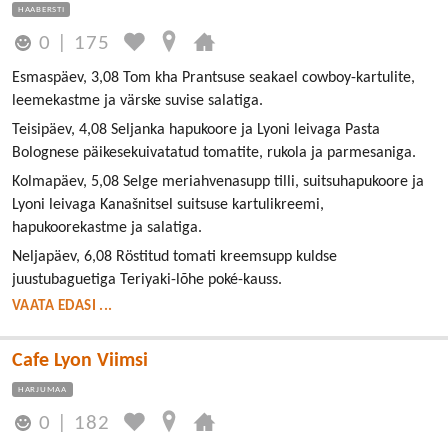
HAABERSTI
0
|
175
Esmaspäev, 3,08 Tom kha Prantsuse seakael cowboy-kartulite,
leemekastme ja värske suvise salatiga.
Teisipäev, 4,08 Seljanka hapukoore ja Lyoni leivaga Pasta
Bolognese päikesekuivatatud tomatite, rukola ja parmesaniga.
Kolmapäev, 5,08 Selge meriahvenasupp tilli, suitsuhapukoore ja
Lyoni leivaga Kanašnitsel suitsuse kartulikreemi,
hapukoorekastme ja salatiga.
Neljapäev, 6,08 Röstitud tomati kreemsupp kuldse
juustubaguetiga Teriyaki-lõhe poké-kauss.
VAATA EDASI ...
Cafe Lyon Viimsi
HARJUMAA
0
|
182