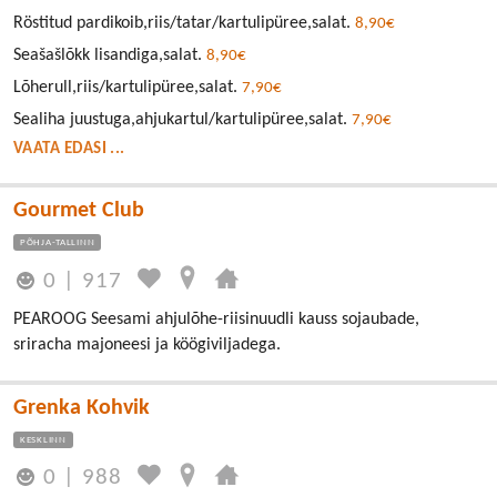
Röstitud pardikoib,riis/tatar/kartulipüree,salat.
8,90€
Seašašlõkk lisandiga,salat.
8,90€
Lõherull,riis/kartulipüree,salat.
7,90€
Sealiha juustuga,ahjukartul/kartulipüree,salat.
7,90€
VAATA EDASI ...
Gourmet Club
PÕHJA-TALLINN
0
|
917
PEAROOG Seesami ahjulõhe-riisinuudli kauss sojaubade,
sriracha majoneesi ja köögiviljadega.
Grenka Kohvik
KESKLINN
0
|
988