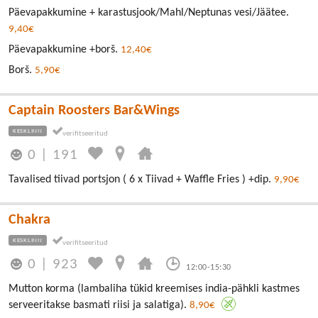
Päevapakkumine + karastusjook/Mahl/Neptunas vesi/Jäätee.
9,40€
Päevapakkumine +borš.
12,40€
Borš.
5,90€
Captain Roosters Bar&Wings
KESKLINN
0
|
191
Tavalised tiivad portsjon ( 6 x Tiivad + Waffle Fries ) +dip.
9,90€
Chakra
KESKLINN
0
|
923
12:00-15:30
Mutton korma (lambaliha tükid kreemises india-pähkli kastmes
serveeritakse basmati riisi ja salatiga).
8,90€