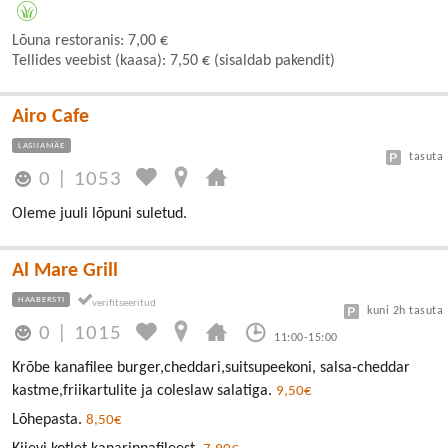
Lõuna restoranis: 7,00 €
Tellides veebist (kaasa): 7,50 € (sisaldab pakendit)
Airo Cafe
LASNAMÄE
tasuta
0
|
1053
Oleme juuli lõpuni suletud.
Al Mare Grill
HAABERSTI
kuni 2h tasuta
0
|
1015
11:00-15:00
Krõbe kanafilee burger,cheddari,suitsupeekoni, salsa-cheddar
kastme,friikartulite ja coleslaw salatiga.
9,50€
Lõhepasta.
8,50€