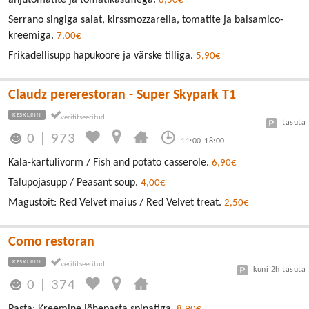
ahjutomatite ja tomatikastmega.
8,50€
Serrano singiga salat, kirssmozzarella, tomatite ja balsamico-
kreemiga.
7,00€
Frikadellisupp hapukoore ja värske tilliga.
5,90€
Claudz pererestoran - Super Skypark T1
KESKLINN
tasuta
0
|
973
11:00-18:00
Kala-kartulivorm / Fish and potato casserole.
6,90€
Talupojasupp / Peasant soup.
4,00€
Magustoit: Red Velvet maius / Red Velvet treat.
2,50€
Como restoran
KESKLINN
kuni 2h tasuta
0
|
374
Pasta: Kreemine löhepasta spinatiga.