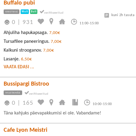
Buffalo pubi
KRISTIINE
Wolt
Bolt
kuni 2h tasuta
0
|
931
11:00-15:00
Ahjuliha hapukapsaga.
7,00€
Tursafilee paneeringus.
7,00€
Kalkuni strooganov.
7,00€
Lasanje.
6,50€
VAATA EDASI ...
Bussipargi Bistroo
MUSTAMÄE
0
|
165
10:00-15:00
Täna kahjuks päevapakkumisi ei ole. Vabandame!
Cafe Lyon Meistri