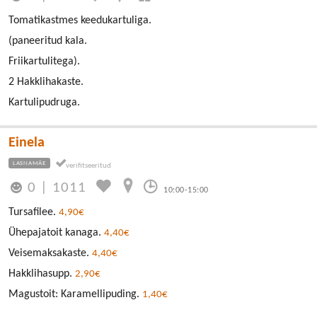
Tomatikastmes keedukartuliga.
(paneeritud kala.
Friikartulitega).
2 Hakklihakaste.
Kartulipudruga.
Einela
LASNAMÄE
0
|
1011
10:00-15:00
Tursafilee.
4,90€
Ühepajatoit kanaga.
4,40€
Veisemaksakaste.
4,40€
Hakklihasupp.
2,90€
Magustoit: Karamellipuding.
1,40€