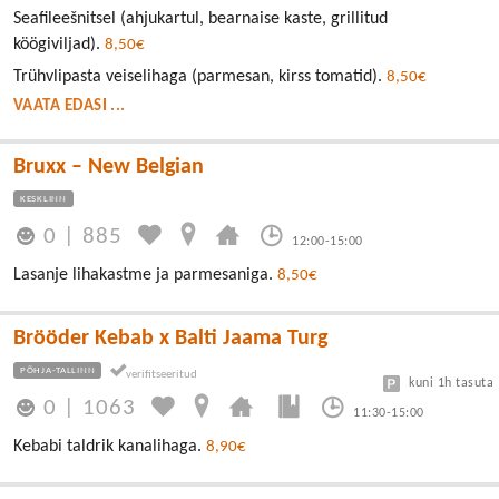
Seafileešnitsel (ahjukartul, bearnaise kaste, grillitud
köögiviljad).
8,50€
Trühvlipasta veiselihaga (parmesan, kirss tomatid).
8,50€
VAATA EDASI ...
Bruxx – New Belgian
KESKLINN
0
|
885
12:00-15:00
Lasanje lihakastme ja parmesaniga.
8,50€
Brööder Kebab x Balti Jaama Turg
PÕHJA-TALLINN
kuni 1h tasuta
0
|
1063
11:30-15:00
Kebabi taldrik kanalihaga.
8,90€