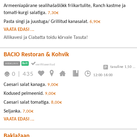
Armeeniapärane sealihašašlõkk friikartulite, Ranch kastme ja
tomati-kurgi salatiga.
7,30€
Pasta singi ja juustuga/ Grillitud kanasalat.
6,90€
VAATA EDASI ...
Allikavesi ja Ciabatta toidu kõrvale Tasuta!
BACIO Restoran & Kohvik
KESKLINN
Bolt
tasuline 1,50 eur/h
0
|
435
12:00-16:00
Caesari salat kanaga.
9,00€
Kodused pelmeenid.
9,00€
Caesari salat tomatiga.
8,00€
Seljanka.
7,00€
VAATA EDASI ...
Baklažaan