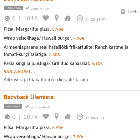
HARJUMAA
tasuta
0
|
1016
11:30-15:00
Pitsa: Margaritta pizza.
8,90€
Wrap veiselihaga/ Hawaii burger.
7,90€
Armeeniapärane sealihašašlõkk friikartulite, Ranch kastme ja
tomati-kurgi salatiga.
7,30€
Pasta singi ja juustuga/ Grillitud kanasalat.
6,90€
VAATA EDASI ...
Allikavesi ja Ciabatta toidu kõrvale Tasuta!
Babyback Ülemiste
LASNAMÄE
0
|
1074
11:00-15:00
Pitsa: Margaritta pizza.
8,90€
Wrap veiselihaga/ Hawaii burger.
7,90€