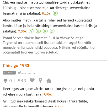
Chicken madras (hautatud kanafilee tükid sibulakastmes
küüslaugu, sinepiseemnete ja karrilehtega serveeritakse
basmati riisi ja salatiga).
8,10€
Aloo mutter methi (kartul ja rohelised herned küpsetatud
lambaläätse ja india vürtsidega serveeritakse basmati riisi ja
salatiga).
7,50€
Praad Serveeritakse Basmati Riisi Ja Värske Salatiga
Tegemist on automaatselt lisatud pakkumisega! See võib
mõnedel erijuhtudel siiski puududa. Näiteks kui söögikoht on
ootamatult broneeritud või suletud.
Chicago 1933
KESKLINN
0
|
983
Heeringas varajase värske kartuli, kurgisalati ja kodujuustu-
rohelise sibula kastmega.
9,90€
Grillitud seakaelakarbonaad Steak House’i friikartulite,