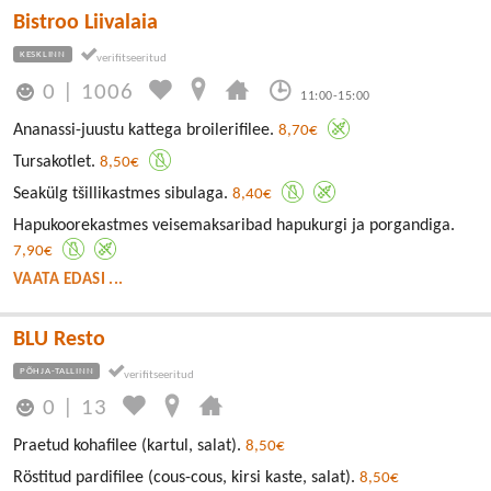
Bistroo Liivalaia
KESKLINN
0
|
1006
11:00-15:00
Ananassi-juustu kattega broilerifilee.
8,70€
Tursakotlet.
8,50€
Seakülg tšillikastmes sibulaga.
8,40€
Hapukoorekastmes veisemaksaribad hapukurgi ja porgandiga.
7,90€
VAATA EDASI ...
BLU Resto
PÕHJA-TALLINN
0
|
13
Praetud kohafilee (kartul, salat).
8,50€
Röstitud pardifilee (cous-cous, kirsi kaste, salat).
8,50€