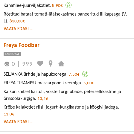
Kanafilee-juurviljakotlet.
8,90€
Röstitud bataat tomati-läätsekastmes paneeritud lillkapsaga (V,
L).
830,00€
VAATA EDASI ...
Freya Foodbar
LASNAMÄE
0
|
999
SELJANKA ürtide ja hapukoorega.
7,50€
FREYA TIRAMISU mascarpone kreemiga.
5,00€
Kalkunišnitsel kartuli, võiste Türgi ubade, petersellikastme ja
õrnsoolakurgiga.
13,5€
Krõbe kalakotlet riisi, jogurti-kurgikastme ja köögiviljadega.
11,0€
VAATA EDASI ...