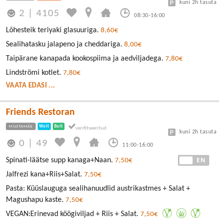
kuni 2h tasuta
2
|
4105
08:30-16:00
Lõhesteik teriyaki glasuuriga.
8,60€
Sealihatasku jalapeno ja cheddariga.
8,00€
Taipärane kanapada kookospiima ja aedviljadega.
7,80€
Lindströmi kotlet.
7,80€
VAATA EDASI ...
Friends Restoran
MUSTAMÄE
Wolt
Bolt
kuni 2h tasuta
0
|
49
11:00-16:00
EE
EN
Spinati-läätse supp kanaga+Naan.
7,50€
Jalfrezi kana+Riis+Salat.
7,50€
Pasta: Küüslauguga sealihanuudlid austrikastmes + Salat +
Magushapu kaste.
7,50€
VEGAN:Erinevad köögiviljad + Riis + Salat.
7,50€