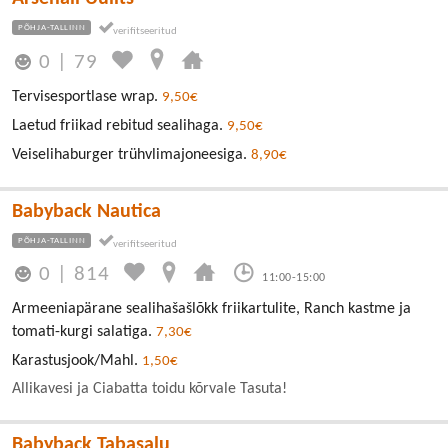
PÕHJA-TALLINN
0
|
79
Tervisesportlase wrap.
9,50€
Laetud friikad rebitud sealihaga.
9,50€
Veiselihaburger trühvlimajoneesiga.
8,90€
Babyback Nautica
PÕHJA-TALLINN
0
|
814
11:00-15:00
Armeeniapärane sealihašašlõkk friikartulite, Ranch kastme ja
tomati-kurgi salatiga.
7,30€
Karastusjook/Mahl.
1,50€
Allikavesi ja Ciabatta toidu kõrvale Tasuta!
Babyback Tabasalu