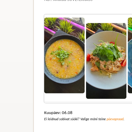
Kuupäev: 06.08
Ei leidnud sobivat sööki? Valige mõni teine
päevapraad
.