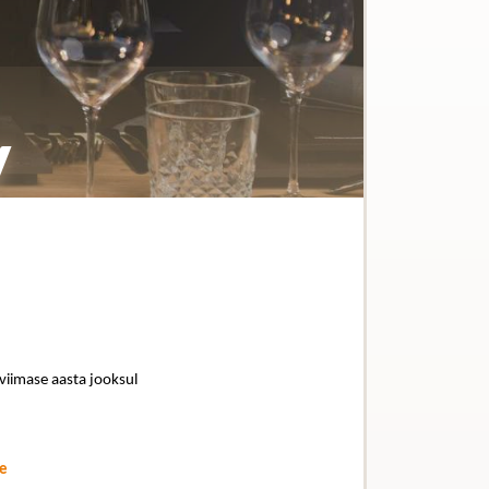
y
 viimase aasta jooksul
e