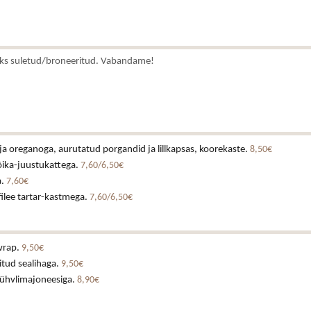
ks suletud/broneeritud. Vabandame!
ja oreganoga, aurutatud porgandid ja lillkapsas, koorekaste.
8,50€
õika-juustukattega.
7,60/6,50€
a.
7,60€
ilee tartar-kastmega.
7,60/6,50€
wrap.
9,50€
itud sealihaga.
9,50€
rühvlimajoneesiga.
8,90€