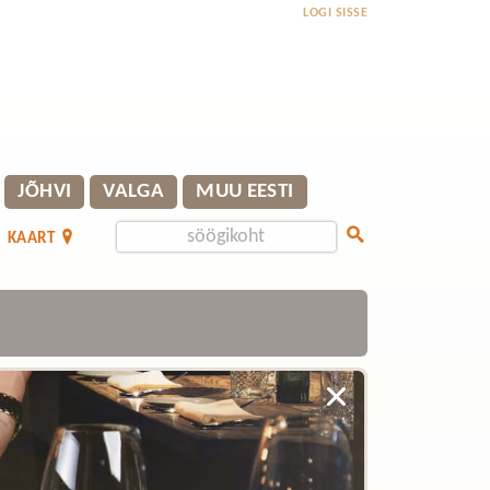
LOGI SISSE
JÕHVI
VALGA
MUU EESTI
KAART