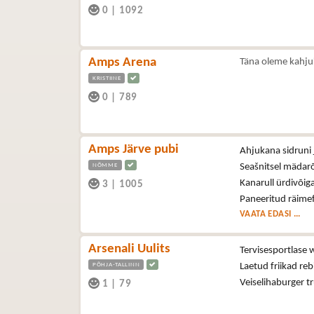
0
|
1092
Amps Arena
Täna oleme kahju
KRISTIINE
0
|
789
Amps Järve pubi
Ahjukana sidruni 
NÕMME
Seašnitsel mädar
Kanarull ürdivõig
3
|
1005
Paneeritud räimef
VAATA EDASI ...
Arsenali Uulits
Tervisesportlase 
PÕHJA-TALLINN
Laetud friikad reb
Veiselihaburger t
1
|
79