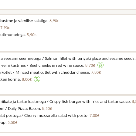
astme ja värvilise salatiga.
8,90€
.
7,90€
vutimunadega.
5,90€
i ja seesami seemnetega / Salmon fillet with teriyaki glaze and sesame seeds
veini kastmes / Beef cheeks in red wine sauce.
8,70€
 kotlet / Minced meat cutlet with cheddar cheese.
7,80€
cken korma.
8,00€
iikate ja tartar kastmega / Crispy fish burger with fries and tartar sauce.
8,
ni / Daily Pizza: Bacon.
8,50€
alat pestoga / Cherry mozzarella salad with pesto.
7,00€
soup.
5,50€