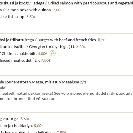
lkuskussi ja köögiviljadega / Grilled salmon with pearl couscous and vegetab
a / Salmon poke with quinoa.
7,00€
Clear fish soup.
5,50€
hvi ja friikartulitega / Burger with beef and french fries.
8,50€
kunikintsuliha / Georgian turkey thigh ( L).
8,30€
/ Chicken chakhobili .
8,00€
inced meat cutlet ( L ).
7,80€
ie Lõunarestoran Metsa, mis asub Mäealuse 2/1.
ale!
aatselt lisatud pakkumisega! See võib mõnedel erijuhtudel siiski puududa.
matult broneeritud või suletud.
 glasuuriga.
8,60€
peno ja cheddariga.
8,00€
da kookospiima ja aedviljadega.
7,80€