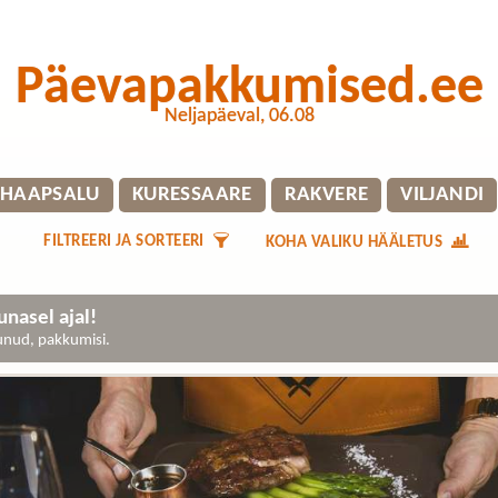
Päevapakkumised.ee
Neljapäeval, 06.08
HAAPSALU
KURESSAARE
RAKVERE
VILJANDI
FILTREERI JA SORTEERI
KOHA VALIKU HÄÄLETUS
nasel ajal!
gunud, pakkumisi.