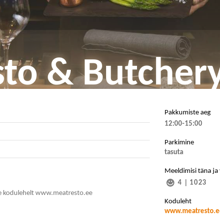
to & Butcher
Pakkumiste aeg
12:00-15:00
Parkimine
tasuta
Meeldimisi täna ja
4
|
1023
ie kodulehelt www.meatresto.ee
Koduleht
www.meatresto.e