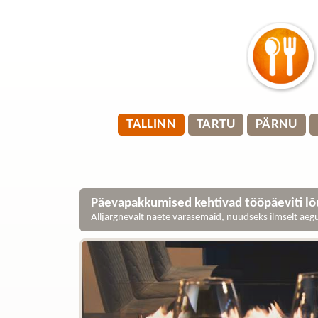
TALLINN
TARTU
PÄRNU
Päevapakkumised kehtivad tööpäeviti lõu
Alljärgnevalt näete varasemaid, nüüdseks ilmselt ae