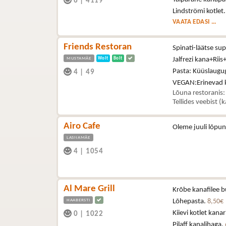
6
|
4119
Lindströmi kotlet
VAATA EDASI ...
Friends Restoran
Spinati-läätse s
MUSTAMÄE
Wolt
Bolt
Jalfrezi kana+Riis
Pasta: Küüslaugu
4
|
49
VEGAN:Erinevad kö
Lõuna restoranis:
Tellides veebist (
Airo Cafe
Oleme juuli lõpun
LASNAMÄE
4
|
1054
Al Mare Grill
Krõbe kanafilee b
HAABERSTI
Lõhepasta.
8,50€
Kiievi kotlet kana
0
|
1022
Pilaff kanalihaga.