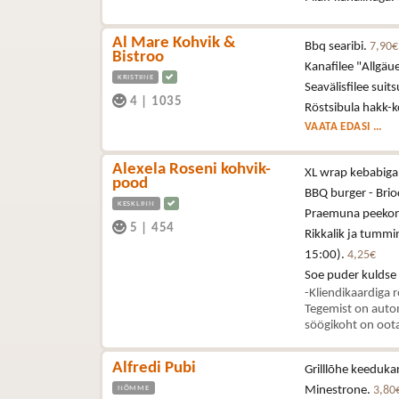
Al Mare Kohvik &
Bbq searibi.
7,90€
Bistroo
Kanafilee "Allgä
KRISTIINE
Seavälisfilee sui
4
|
1035
Röstsibula hakk-k
VAATA EDASI ...
Alexela Roseni kohvik-
XL wrap kebabiga 
pood
BBQ burger - Brioc
KESKLINN
Praemuna peekoni,
5
|
454
Rikkalik ja tummi
15:00).
4,25€
Soe puder kuldse
-Kliendikaardiga 
Tegemist on autom
söögikoht on oota
Alfredi Pubi
Grilllõhe keeduka
NÕMME
Minestrone.
3,80