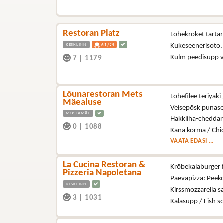
Restoran Platz
Lõhekroket tartark
KESKLINN
Kukeseenerisoto
61/24
Külm peedisupp 
7
|
1179
Lõunarestoran Mets
Lõhefilee teriyak
Mäealuse
Veisepõsk punase 
MUSTAMÄE
Hakkliha-cheddari
0
|
1088
Kana korma / Chi
VAATA EDASI ...
La Cucina Restoran &
Krõbekalaburger fr
Pizzeria Napoletana
Päevapizza: Peeko
KESKLINN
Kirssmozzarella s
3
|
1031
Kalasupp / Fish 