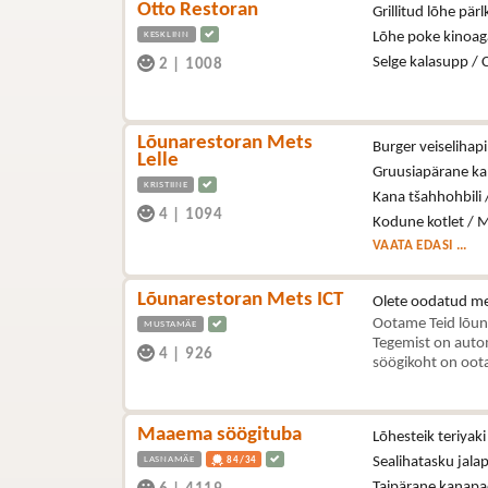
Otto Restoran
Grillitud lõhe pär
KESKLINN
Lõhe poke kinoag
Selge kalasupp / 
2
|
1008
Lõunarestoran Mets
Burger veiselihapi
Lelle
Gruusiapärane kal
KRISTIINE
Kana tšahhohbili 
4
|
1094
Kodune kotlet / M
VAATA EDASI ...
Lõunarestoran Mets ICT
Olete oodatud me
Ootame Teid lõun
MUSTAMÄE
Tegemist on autom
4
|
926
söögikoht on oota
Maaema söögituba
Lõhesteik teriyaki
LASNAMÄE
Sealihatasku jala
84/34
Taipärane kanapa