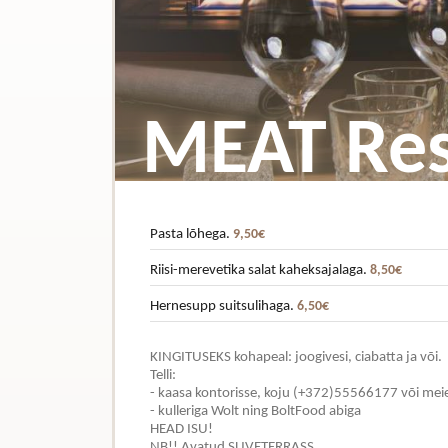
MEAT Res
Pasta lõhega.
9,50€
Riisi-merevetika salat kaheksajalaga.
8,50€
Hernesupp suitsulihaga.
6,50€
KINGITUSEKS kohapeal: joogivesi, ciabatta ja või.
Telli:
- kaasa kontorisse, koju (+372)55566177 või me
- kulleriga Wolt ning BoltFood abiga
HEAD ISU!
NB!! Avatud SUVETERRASS