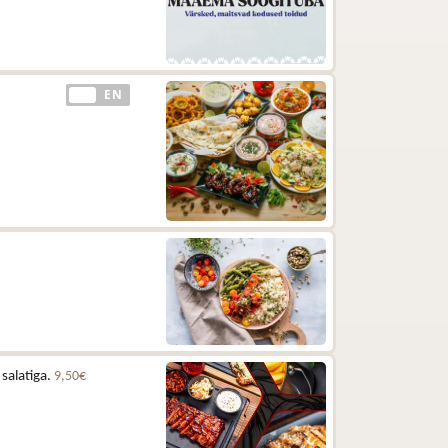
EE
EN
 salatiga.
9,50€