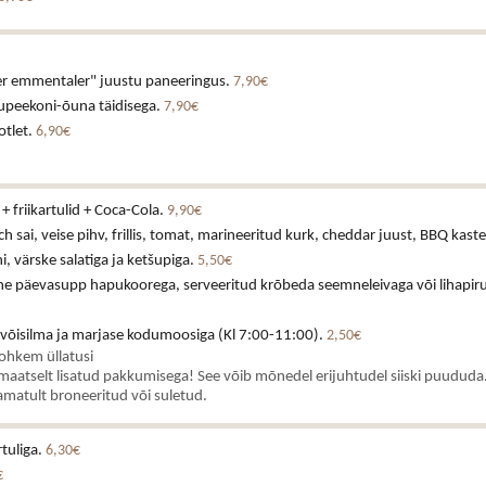
uer emmentaler" juustu paneeringus.
7,90€
tsupeekoni-õuna täidisega.
7,90€
otlet.
6,90€
+ friikartulid + Coca-Cola.
9,90€
h sai, veise pihv, frillis, tomat, marineeritud kurk, cheddar juust, BBQ kast
 värske salatiga ja ketšupiga.
5,50€
ne päevasupp hapukoorega, serveeritud krõbeda seemneleivaga või lihapiru
 võisilma ja marjase kodumoosiga (Kl 7:00-11:00).
2,50€
rohkem üllatusi
aatselt lisatud pakkumisega! See võib mõnedel erijuhtudel siiski puududa.
matult broneeritud või suletud.
rtuliga.
6,30€
€