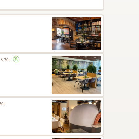
.
8,70€
50€