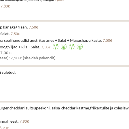
.
7,80€
upp kanaga+Naan.
7,50€
+Salat.
7,50€
ga sealihanuudlid austrikastmes + Salat + Magushapu kaste.
7,50€
ögiviljad + Riis + Salat.
7,50€
 7,00 €
kaasa): 7,50 € (sisaldab pakendit)
i suletud.
urger,cheddari,suitsupeekoni, salsa-cheddar kastme,friikartulite ja coleslaw
rinnafileest.
7,90€
6,90€