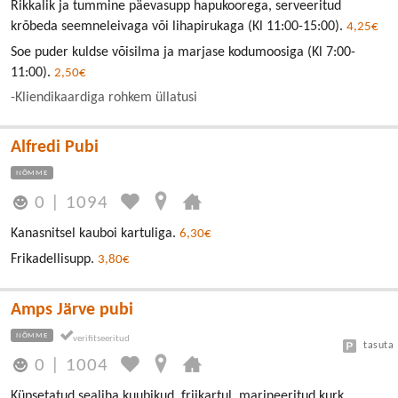
Rikkalik ja tummine päevasupp hapukoorega, serveeritud
krõbeda seemneleivaga või lihapirukaga (Kl 11:00-15:00).
4,25€
Soe puder kuldse võisilma ja marjase kodumoosiga (Kl 7:00-
11:00).
2,50€
-Kliendikaardiga rohkem üllatusi
Alfredi Pubi
NÕMME
0
|
1094
Kanasnitsel kauboi kartuliga.
6,30€
Frikadellisupp.
3,80€
Amps Järve pubi
NÕMME
tasuta
0
|
1004
Küpsetatud sealiha kuubikud, friikartul, marineeritud kurk,