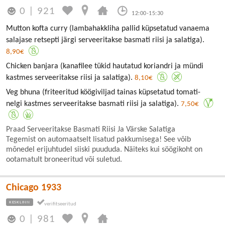
0
|
921
12:00-15:30
Mutton kofta curry (lambahakkliha pallid küpsetatud vanaema
salajase retsepti järgi serveeritakse basmati riisi ja salatiga).
8,90€
Chicken banjara (kanafilee tükid hautatud koriandri ja mündi
kastmes serveeritakse riisi ja salatiga).
8,10€
Veg bhuna (friteeritud köögiviljad tainas küpsetatud tomati-
nelgi kastmes serveeritakse basmati riisi ja salatiga).
7,50€
Praad Serveeritakse Basmati Riisi Ja Värske Salatiga
Tegemist on automaatselt lisatud pakkumisega! See võib
mõnedel erijuhtudel siiski puududa. Näiteks kui söögikoht on
ootamatult broneeritud või suletud.
Chicago 1933
KESKLINN
0
|
981