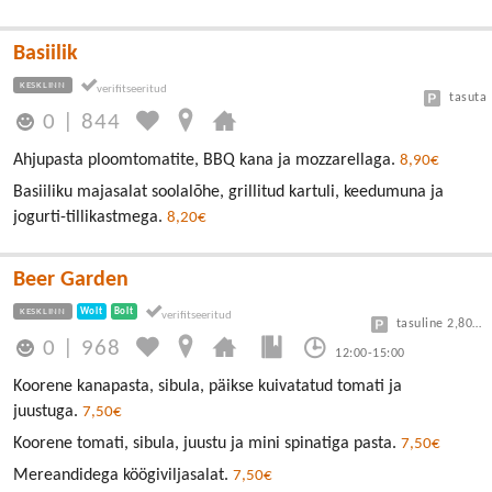
Basiilik
KESKLINN
tasuta
0
|
844
Ahjupasta ploomtomatite, BBQ kana ja mozzarellaga.
8,90€
Basiiliku majasalat soolalõhe, grillitud kartuli, keedumuna ja
jogurti-tillikastmega.
8,20€
Beer Garden
KESKLINN
Wolt
Bolt
tasuline 2,80/30min
0
|
968
12:00-15:00
Koorene kanapasta, sibula, päikse kuivatatud tomati ja
juustuga.
7,50€
Koorene tomati, sibula, juustu ja mini spinatiga pasta.
7,50€
Mereandidega köögiviljasalat.
7,50€