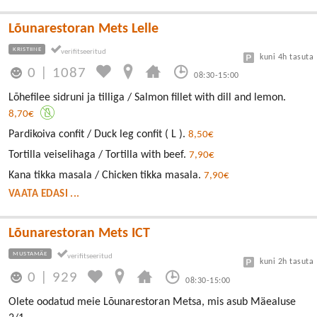
Lõunarestoran Mets Lelle
KRISTIINE
kuni 4h tasuta
0
|
1087
08:30-15:00
Lõhefilee sidruni ja tilliga / Salmon fillet with dill and lemon.
8,70€
Pardikoiva confit / Duck leg confit ( L ).
8,50€
Tortilla veiselihaga / Tortilla with beef.
7,90€
Kana tikka masala / Chicken tikka masala.
7,90€
VAATA EDASI ...
Lõunarestoran Mets ICT
MUSTAMÄE
kuni 2h tasuta
0
|
929
08:30-15:00
Olete oodatud meie Lõunarestoran Metsa, mis asub Mäealuse