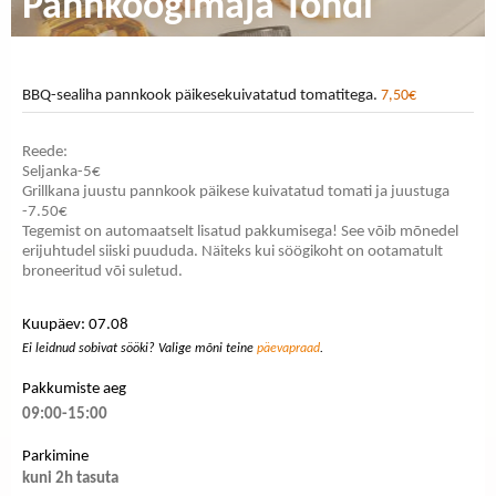
Pannkoogimaja Tondi
BBQ-sealiha pannkook päikesekuivatatud tomatitega.
7,50€
Reede:
Seljanka-5€
Grillkana juustu pannkook päikese kuivatatud tomati ja juustuga
-7.50€
Tegemist on automaatselt lisatud pakkumisega! See võib mõnedel
erijuhtudel siiski puududa. Näiteks kui söögikoht on ootamatult
broneeritud või suletud.
Kuupäev: 07.08
Ei leidnud sobivat sööki? Valige mõni teine
päevapraad
.
Pakkumiste aeg
09:00-15:00
Parkimine
kuni 2h tasuta