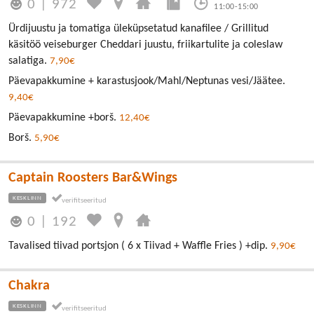
0
|
972
11:00-15:00
Ürdijuustu ja tomatiga üleküpsetatud kanafilee / Grillitud
käsitöö veiseburger Cheddari juustu, friikartulite ja coleslaw
salatiga.
7,90€
Päevapakkumine + karastusjook/Mahl/Neptunas vesi/Jäätee.
9,40€
Päevapakkumine +borš.
12,40€
Borš.
5,90€
Captain Roosters Bar&Wings
KESKLINN
0
|
192
Tavalised tiivad portsjon ( 6 x Tiivad + Waffle Fries ) +dip.
9,90€
Chakra
KESKLINN