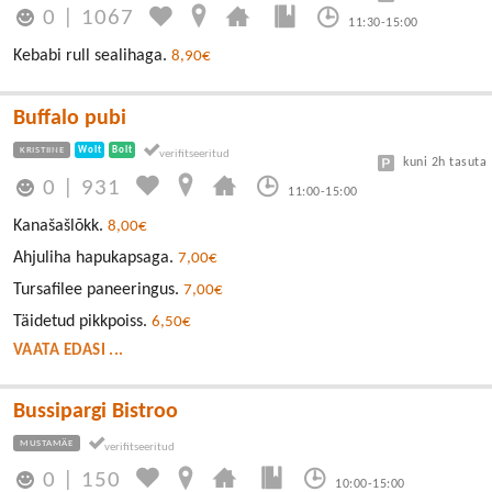
0
|
1067
11:30-15:00
Kebabi rull sealihaga.
8,90€
Buffalo pubi
KRISTIINE
Wolt
Bolt
kuni 2h tasuta
0
|
931
11:00-15:00
Kanašašlõkk.
8,00€
Ahjuliha hapukapsaga.
7,00€
Tursafilee paneeringus.
7,00€
Täidetud pikkpoiss.
6,50€
VAATA EDASI ...
Bussipargi Bistroo
MUSTAMÄE
0
|
150
10:00-15:00