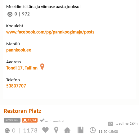
Meeldimisi täna ja viimase aasta jooksul
0
|
972
Koduleht
www.facebook.com/pg/pannkoogimaja/posts
Menüü
pannkook.ee
Aadress
Tondi 17, Tallinn
Telefon
53807707
Restoran Platz
KESKLINN
61/24
tasuline 2€/h
0
|
1178
11:30-15:00