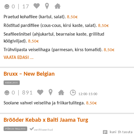
0
|
17
Praetud kohafilee (kartul, salat).
8,50€
Röstitud pardifilee (cous-cous, kirsi kaste, salat).
8,50€
Seafileešnitsel (ahjukartul, bearnaise kaste, grillitud
köögiviljad).
8,50€
Trühvlipasta veiselihaga (parmesan, kirss tomatid).
8,50€
VAATA EDASI ...
Bruxx – New Belgian
KESKLINN
0
|
891
12:00-15:00
Soolane vahvel veiseliha ja friikartulitega.
8,50€
Brööder Kebab x Balti Jaama Turg
PÕHJA-TALLINN
kuni 1h tasuta