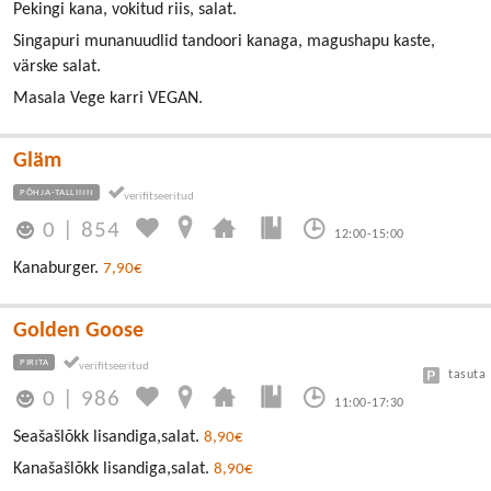
Pekingi kana, vokitud riis, salat.
Singapuri munanuudlid tandoori kanaga, magushapu kaste,
värske salat.
Masala Vege karri VEGAN.
Gläm
PÕHJA-TALLINN
0
|
854
12:00-15:00
Kanaburger.
7,90€
Golden Goose
PIRITA
tasuta
0
|
986
11:00-17:30
Seašašlõkk lisandiga,salat.
8,90€
Kanašašlõkk lisandiga,salat.
8,90€