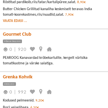
Röstitud pardikoib,riis/tatar/kartulipüree,salat.
8,90€
Butter Chicken Grillitud kanaliha keskmiselt teravas India
tomati-koorekastmes,riis/nuudlid,salat.
7,90€
VAATA EDASI ...
Gourmet Club
PÕHJA-TALLINN
0
|
920
PEAROOG Kanavardad krõbekartulite, kergelt vürtsika
tomatikastme ja värske salatiga.
Grenka Kohvik
KESKLINN
0
|
992
Kodused pelmeenid.
9,20€
Borš veiselihaga.
6,50€