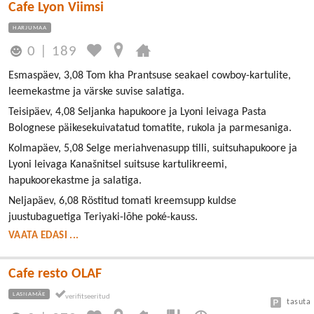
Cafe Lyon Viimsi
HARJUMAA
0
|
189
Esmaspäev, 3,08 Tom kha Prantsuse seakael cowboy-kartulite,
leemekastme ja värske suvise salatiga.
Teisipäev, 4,08 Seljanka hapukoore ja Lyoni leivaga Pasta
Bolognese päikesekuivatatud tomatite, rukola ja parmesaniga.
Kolmapäev, 5,08 Selge meriahvenasupp tilli, suitsuhapukoore ja
Lyoni leivaga Kanašnitsel suitsuse kartulikreemi,
hapukoorekastme ja salatiga.
Neljapäev, 6,08 Röstitud tomati kreemsupp kuldse
juustubaguetiga Teriyaki-lõhe poké-kauss.
VAATA EDASI ...
Cafe resto OLAF
LASNAMÄE
tasuta