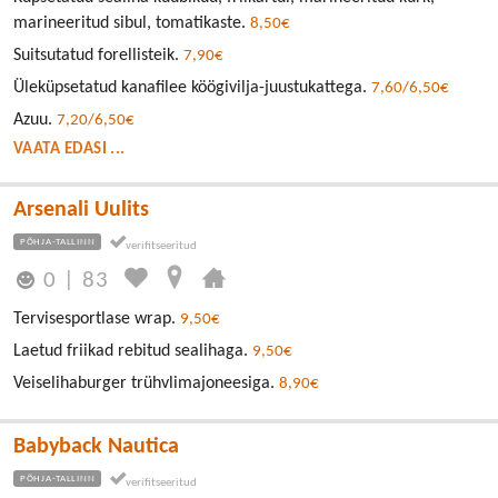
marineeritud sibul, tomatikaste.
8,50€
Suitsutatud forellisteik.
7,90€
Üleküpsetatud kanafilee köögivilja-juustukattega.
7,60/6,50€
Azuu.
7,20/6,50€
VAATA EDASI ...
Arsenali Uulits
PÕHJA-TALLINN
0
|
83
Tervisesportlase wrap.
9,50€
Laetud friikad rebitud sealihaga.
9,50€
Veiselihaburger trühvlimajoneesiga.
8,90€
Babyback Nautica
PÕHJA-TALLINN