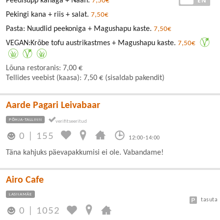
EE
EN
Peedisupp kanaga + Naan.
7,50€
Pekingi kana + riis + salat.
7,50€
Pasta: Nuudlid peekoniga + Magushapu kaste.
7,50€
VEGAN:Krõbe tofu austrikastmes + Magushapu kaste.
7,50€
Lõuna restoranis: 7,00 €
Tellides veebist (kaasa): 7,50 € (sisaldab pakendit)
Aarde Pagari Leivabaar
PÕHJA-TALLINN
0
|
155
12:00-14:00
Täna kahjuks päevapakkumisi ei ole. Vabandame!
Airo Cafe
LASNAMÄE
tasuta
0
|
1052