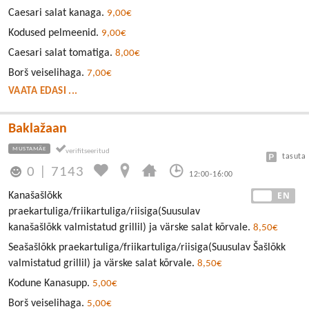
Caesari salat kanaga.
9,00€
Kodused pelmeenid.
9,00€
Caesari salat tomatiga.
8,00€
Borš veiselihaga.
7,00€
VAATA EDASI ...
Baklažaan
MUSTAMÄE
tasuta
0
|
7143
12:00-16:00
EE
EN
Kanašašlǒkk
praekartuliga/friikartuliga/riisiga(Suusulav
kanašašlõkk valmistatud grillil) ja värske salat kõrvale.
8,50€
Seašašlõkk praekartuliga/friikartuliga/riisiga(Suusulav Šašlõkk
valmistatud grillil) ja värske salat kõrvale.
8,50€
Kodune Kanasupp.
5,00€
Borš veiselihaga.
5,00€