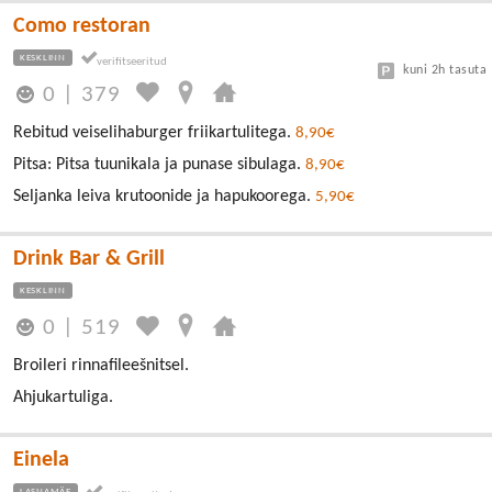
Como restoran
KESKLINN
kuni 2h tasuta
0
|
379
Rebitud veiselihaburger friikartulitega.
8,90€
Pitsa: Pitsa tuunikala ja punase sibulaga.
8,90€
Seljanka leiva krutoonide ja hapukoorega.
5,90€
Drink Bar & Grill
KESKLINN
0
|
519
Broileri rinnafileešnitsel.
Ahjukartuliga.
Einela
LASNAMÄE