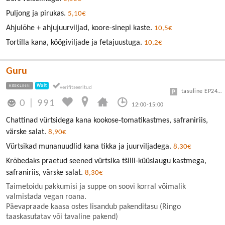
Puljong ja pirukas.
5,10€
Ahjulõhe + ahjujuurviljad, koore-sinepi kaste.
10,5€
Tortilla kana, köögiviljade ja fetajuustuga.
10,2€
Guru
KESKLINN
Wolt
tasuline EP24 või Vanalinn
0
|
991
12:00-15:00
Chattinad vürtsidega kana kookose-tomatikastmes, safraniriis,
värske salat.
8,90€
Vürtsikad munanuudlid kana tikka ja juurviljadega.
8,30€
Krõbedaks praetud seened vürtsika tšilli-küüslaugu kastmega,
safraniriis, värske salat.
8,30€
Taimetoidu pakkumisi ja suppe on soovi korral võimalik
valmistada vegan roana.
Päevapraade kaasa ostes lisandub pakenditasu (Ringo
taaskasutatav või tavaline pakend)