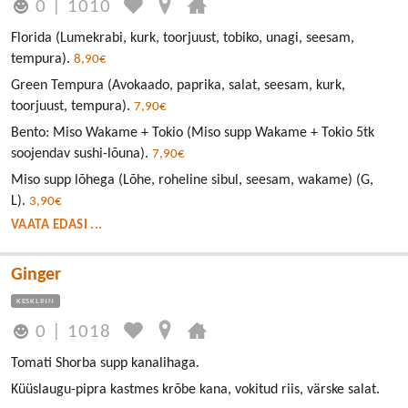
0
|
1010
Florida (Lumekrabi, kurk, toorjuust, tobiko, unagi, seesam,
tempura).
8,90€
Green Tempura (Avokaado, paprika, salat, seesam, kurk,
toorjuust, tempura).
7,90€
Bento: Miso Wakame + Tokio (Miso supp Wakame + Tokio 5tk
soojendav sushi-lõuna).
7,90€
Miso supp lõhega (Lõhe, roheline sibul, seesam, wakame) (G,
L).
3,90€
VAATA EDASI ...
Ginger
KESKLINN
0
|
1018
Tomati Shorba supp kanalihaga.
Küüslaugu-pipra kastmes krõbe kana, vokitud riis, värske salat.