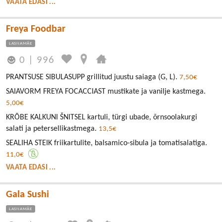
VAATA EDASI ...
Freya Foodbar
LASNAMÄE
0
|
996
PRANTSUSE SIBULASUPP grillitud juustu saiaga (G, L).
7,50€
SAIAVORM FREYA FOCACCIAST mustikate ja vanilje kastmega.
5,00€
KRÕBE KALKUNI ŠNITSEL kartuli, türgi ubade, õrnsoolakurgi
salati ja petersellikastmega.
13,5€
SEALIHA STEIK friikartulite, balsamico-sibula ja tomatisalatiga.
11,0€
VAATA EDASI ...
Gala Sushi
LASNAMÄE