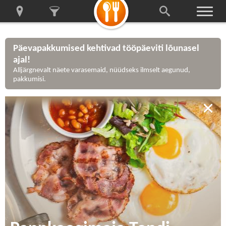
Päevapakkumised kehtivad tööpäeviti lõunasel
ajal!
Alljärgnevalt näete varasemaid, nüüdseks ilmselt aegunud,
pakkumisi.