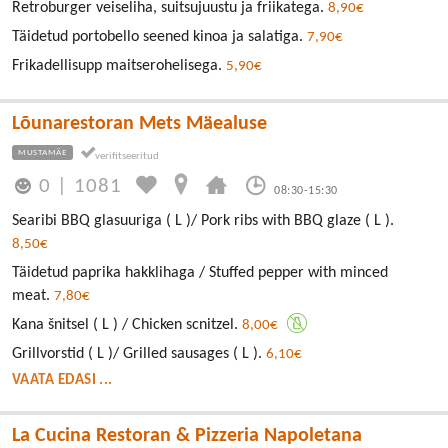
Retroburger veiseliha, suitsujuustu ja friikatega.
8,90€
Täidetud portobello seened kinoa ja salatiga.
7,90€
Frikadellisupp maitserohelisega.
5,90€
Lõunarestoran Mets Mäealuse
MUSTAMÄE
0
|
1081
08:30-15:30
Searibi BBQ glasuuriga ( L )/ Pork ribs with BBQ glaze ( L ).
8,50€
Täidetud paprika hakklihaga / Stuffed pepper with minced
meat.
7,80€
Kana šnitsel ( L ) / Chicken scnitzel.
8,00€
Grillvorstid ( L )/ Grilled sausages ( L ).
6,10€
VAATA EDASI ...
La Cucina Restoran & Pizzeria Napoletana