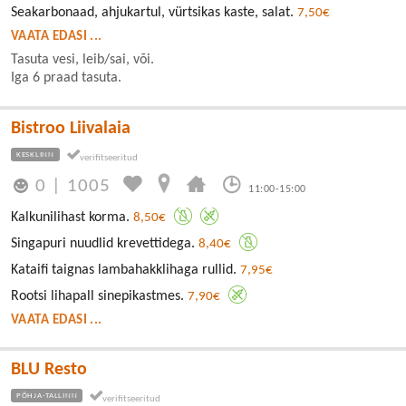
Seakarbonaad, ahjukartul, vürtsikas kaste, salat.
7,50€
VAATA EDASI ...
Tasuta vesi, leib/sai, või.
Iga 6 praad tasuta.
Bistroo Liivalaia
KESKLINN
0
|
1005
11:00-15:00
Kalkunilihast korma.
8,50€
Singapuri nuudlid krevettidega.
8,40€
Kataifi taignas lambahakklihaga rullid.
7,95€
Rootsi lihapall sinepikastmes.
7,90€
VAATA EDASI ...
BLU Resto
PÕHJA-TALLINN