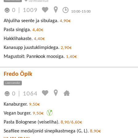
0
|
1009
10:00-15:00
Ahjuliha seente ja sibulaga.
4,90€
Pasta singiga.
4,40€
Hakklihakaste.
4,40€
Kanasupp juustuklimpidega.
2,90€
Magustoit: Pannkook moosiga.
1,40€
Fredo Öpik
LASNAMÄE
0
|
1064
Kanaburger.
9,50€
Vegan burger.
9,50€
Pasta Bolognese (veiseliha).
8,90/6,60€
Seafilee medaljonid sinepikastmega (G, L).
8,90€