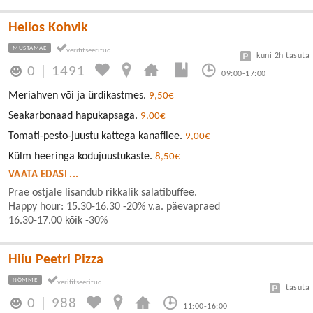
Helios Kohvik
MUSTAMÄE
kuni 2h tasuta
0
|
1491
09:00-17:00
Meriahven või ja ürdikastmes.
9,50€
Seakarbonaad hapukapsaga.
9,00€
Tomati-pesto-juustu kattega kanafilee.
9,00€
Külm heeringa kodujuustukaste.
8,50€
VAATA EDASI ...
Prae ostjale lisandub rikkalik salatibuffee.
Happy hour: 15.30-16.30 -20% v.a. päevapraed
16.30-17.00 kõik -30%
Hiiu Peetri Pizza
NÕMME
tasuta
0
|
988
11:00-16:00