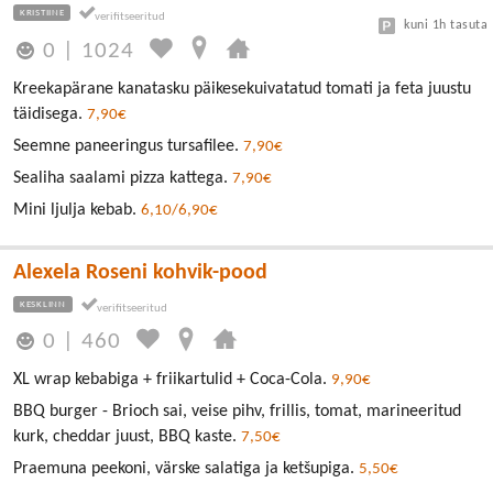
KRISTIINE
kuni 1h tasuta
0
|
1024
Kreekapärane kanatasku päikesekuivatatud tomati ja feta juustu
täidisega.
7,90€
Seemne paneeringus tursafilee.
7,90€
Sealiha saalami pizza kattega.
7,90€
Mini ljulja kebab.
6,10/6,90€
Alexela Roseni kohvik-pood
KESKLINN
0
|
460
XL wrap kebabiga + friikartulid + Coca-Cola.
9,90€
BBQ burger - Brioch sai, veise pihv, frillis, tomat, marineeritud
kurk, cheddar juust, BBQ kaste.
7,50€
Praemuna peekoni, värske salatiga ja ketšupiga.
5,50€