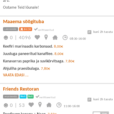
2/1.
Ootame Teid lõunale!
Maaema söögituba
LASNAMÄE
84/34
kuni 2h tasuta
0
|
4096
08:30-16:00
Keefiri marinaadis karbonaad.
8,00€
Juustuga paneeritud kanafilee.
8,00€
Kanavarras paprika ja suvikõrvitsaga.
7,80€
Ahjuliha praesibulaga.
7,80€
VAATA EDASI ...
Friends Restoran
MUSTAMÄE
Wolt
Bolt
kuni 2h tasuta
0
|
53
11:00-16:00