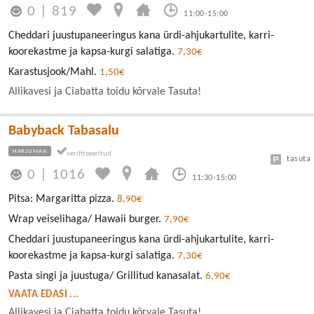
0
|
819
11:00-15:00
Cheddari juustupaneeringus kana ürdi-ahjukartulite, karri-
koorekastme ja kapsa-kurgi salatiga.
7,30€
Karastusjook/Mahl.
1,50€
Allikavesi ja Ciabatta toidu kõrvale Tasuta!
Babyback Tabasalu
HARJUMAA
tasuta
0
|
1016
11:30-15:00
Pitsa: Margaritta pizza.
8,90€
Wrap veiselihaga/ Hawaii burger.
7,90€
Cheddari juustupaneeringus kana ürdi-ahjukartulite, karri-
koorekastme ja kapsa-kurgi salatiga.
7,30€
Pasta singi ja juustuga/ Grillitud kanasalat.
6,90€
VAATA EDASI ...
Allikavesi ja Ciabatta toidu kõrvale Tasuta!