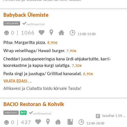
Babyback Ülemiste
LASNAMÄE
0
|
1066
11:00-15:00
Pitsa: Margaritta pizza.
8,90€
Wrap veiselihaga/ Hawaii burger.
7,90€
Cheddari juustupaneeringus kana ürdi-ahjukartulite, karri-
koorekastme ja kapsa-kurgi salatiga.
7,30€
Pasta singi ja juustuga/ Grillitud kanasalat.
6,90€
VAATA EDASI ...
Allikavesi ja Ciabatta toidu kõrvale Tasuta!
BACIO Restoran & Kohvik
KESKLINN
Bolt
tasuline 1,50 eur/h
0
|
437
12:00-16:00