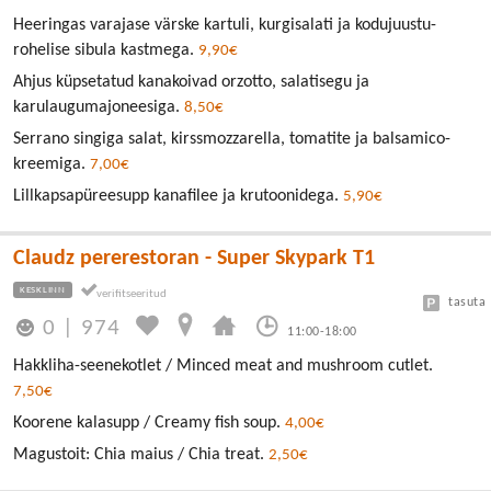
Heeringas varajase värske kartuli, kurgisalati ja kodujuustu-
rohelise sibula kastmega.
9,90€
Ahjus küpsetatud kanakoivad orzotto, salatisegu ja
karulaugumajoneesiga.
8,50€
Serrano singiga salat, kirssmozzarella, tomatite ja balsamico-
kreemiga.
7,00€
Lillkapsapüreesupp kanafilee ja krutoonidega.
5,90€
Claudz pererestoran - Super Skypark T1
KESKLINN
tasuta
0
|
974
11:00-18:00
Hakkliha-seenekotlet / Minced meat and mushroom cutlet.
7,50€
Koorene kalasupp / Creamy fish soup.
4,00€
Magustoit: Chia maius / Chia treat.
2,50€