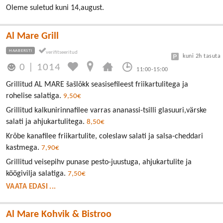
Oleme suletud kuni 14,august.
Al Mare Grill
HAABERSTI
kuni 2h tasuta
0
|
1014
11:00-15:00
Grillitud AL MARE šašlõkk seasisefileest friikartulitega ja
rohelise salatiga.
9,50€
Grillitud kalkunirinnafilee varras ananassi-tsilli glasuuri,värske
salati ja ahjukartulitega.
8,50€
Krõbe kanafilee friikartulite, coleslaw salati ja salsa-cheddari
kastmega.
7,90€
Grillitud veisepihv punase pesto-juustuga, ahjukartulite ja
köögivilja salatiga.
7,50€
VAATA EDASI ...
Al Mare Kohvik & Bistroo