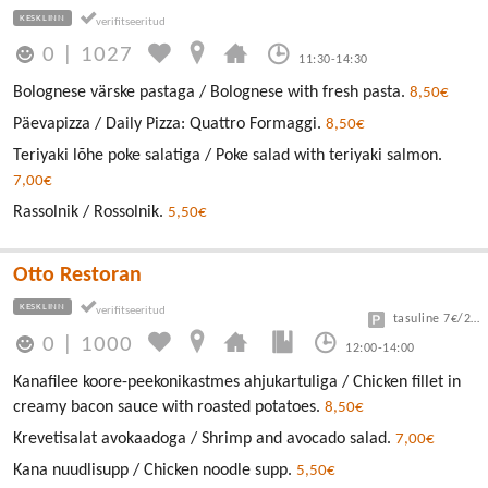
KESKLINN
0
|
1027
11:30-14:30
Bolognese värske pastaga / Bolognese with fresh pasta.
8,50€
Päevapizza / Daily Pizza: Quattro Formaggi.
8,50€
Teriyaki lõhe poke salatiga / Poke salad with teriyaki salmon.
7,00€
Rassolnik / Rossolnik.
5,50€
Otto Restoran
KESKLINN
tasuline 7€/24h
0
|
1000
12:00-14:00
Kanafilee koore-peekonikastmes ahjukartuliga / Chicken fillet in
creamy bacon sauce with roasted potatoes.
8,50€
Krevetisalat avokaadoga / Shrimp and avocado salad.
7,00€
Kana nuudlisupp / Chicken noodle supp.
5,50€