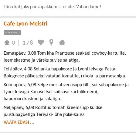
Täna kahjuks päevapakkumisi ei ole. Vabandame!
Cafe Lyon Meistri
HAABERSTI
0
|
178
Esmaspäev, 3,08 Tom kha Prantsuse seakael cowboy-kartulite,
leemekastme ja värske suvise salatiga.
Teisipäev, 4,08 Seljanka hapukoore ja Lyoni leivaga Pasta
Bolognese päikesekuivatatud tomatite, rukola ja parmesaniga.
Kolmapäev, 5,08 Selge meriahvenasupp tilli, suitsuhapukoore ja
Lyoni leivaga Kanašnitsel suitsuse kartulikreemi,
hapukoorekastme ja salatiga.
Neljapäev, 6,08 Röstitud tomati kreemsupp kuldse
juustubaguetiga Teriyaki-lõhe poké-kauss.
VAATA EDASI ...