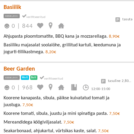
Basiilik
KESKLINN
tasuta
0
|
844
Ahjupasta ploomtomatite, BBQ kana ja mozzarellaga.
8,90€
Basiiliku majasalat soolalõhe, grillitud kartuli, keedumuna ja
jogurti-tillikastmega.
8,20€
Beer Garden
KESKLINN
Wolt
Bolt
tasuline 2,80/30min
0
|
968
12:00-15:00
Koorene kanapasta, sibula, päikse kuivatatud tomati ja
juustuga.
7,50€
Koorene tomati, sibula, juustu ja mini spinatiga pasta.
7,50€
Mereandidega köögiviljasalat.
7,50€
Seakarbonaad, ahjukartul, vürtsikas kaste, salat.
7,50€