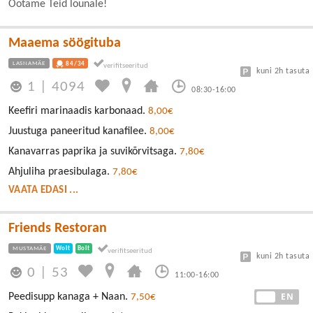
Ootame Teid lõunale!
Maaema söögituba
LASNAMÄE
84/34
kuni 2h tasuta
1
|
4094
08:30-16:00
Keefiri marinaadis karbonaad.
8,00€
Juustuga paneeritud kanafilee.
8,00€
Kanavarras paprika ja suvikõrvitsaga.
7,80€
Ahjuliha praesibulaga.
7,80€
VAATA EDASI ...
Friends Restoran
MUSTAMÄE
Wolt
Bolt
kuni 2h tasuta
0
|
53
11:00-16:00
EE
EN
Peedisupp kanaga + Naan.
7,50€