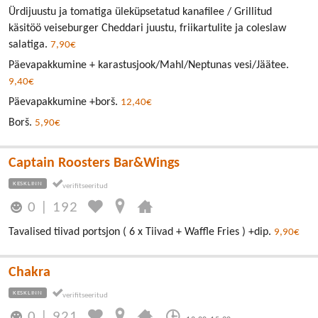
Ürdijuustu ja tomatiga üleküpsetatud kanafilee / Grillitud
käsitöö veiseburger Cheddari juustu, friikartulite ja coleslaw
salatiga.
7,90€
Päevapakkumine + karastusjook/Mahl/Neptunas vesi/Jäätee.
9,40€
Päevapakkumine +borš.
12,40€
Borš.
5,90€
Captain Roosters Bar&Wings
KESKLINN
0
|
192
Tavalised tiivad portsjon ( 6 x Tiivad + Waffle Fries ) +dip.
9,90€
Chakra
KESKLINN
0
|
921