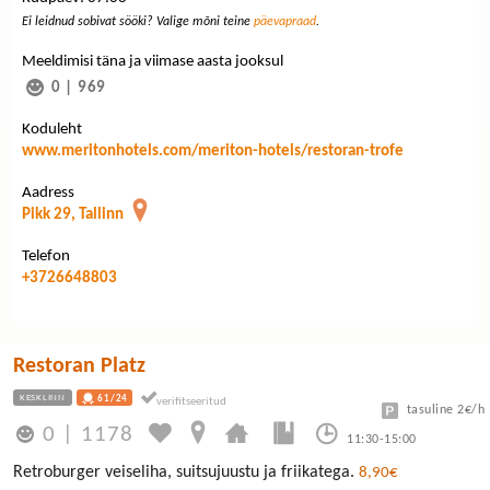
Ei leidnud sobivat sööki? Valige mõni teine
päevapraad
.
Meeldimisi täna ja viimase aasta jooksul
0
|
969
Koduleht
www.meritonhotels.com/meriton-hotels/restoran-trofe
Aadress
Pikk 29, Tallinn
Telefon
+3726648803
Restoran Platz
KESKLINN
61/24
tasuline 2€/h
0
|
1178
11:30-15:00
Retroburger veiseliha, suitsujuustu ja friikatega.
8,90€