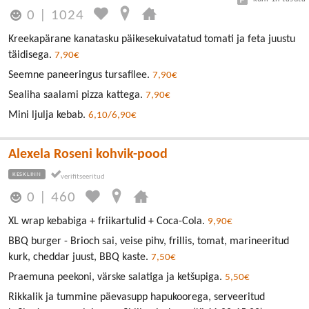
0
|
1024
Kreekapärane kanatasku päikesekuivatatud tomati ja feta juustu
täidisega.
7,90€
Seemne paneeringus tursafilee.
7,90€
Sealiha saalami pizza kattega.
7,90€
Mini ljulja kebab.
6,10/6,90€
Alexela Roseni kohvik-pood
KESKLINN
0
|
460
XL wrap kebabiga + friikartulid + Coca-Cola.
9,90€
BBQ burger - Brioch sai, veise pihv, frillis, tomat, marineeritud
kurk, cheddar juust, BBQ kaste.
7,50€
Praemuna peekoni, värske salatiga ja ketšupiga.
5,50€
Rikkalik ja tummine päevasupp hapukoorega, serveeritud