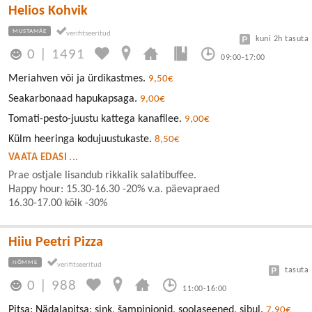
Helios Kohvik
MUSTAMÄE
kuni 2h tasuta
0
|
1491
09:00-17:00
Meriahven või ja ürdikastmes.
9,50€
Seakarbonaad hapukapsaga.
9,00€
Tomati-pesto-juustu kattega kanafilee.
9,00€
Külm heeringa kodujuustukaste.
8,50€
VAATA EDASI ...
Prae ostjale lisandub rikkalik salatibuffee.
Happy hour: 15.30-16.30 -20% v.a. päevapraed
16.30-17.00 kõik -30%
Hiiu Peetri Pizza
NÕMME
tasuta
0
|
988
11:00-16:00
Pitsa: Nädalapitsa: sink, šampinjonid, soolaseened, sibul.
7,90€