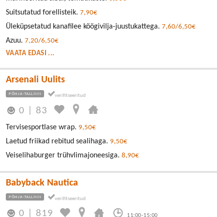
Suitsutatud forellisteik.
7,90€
Üleküpsetatud kanafilee köögivilja-juustukattega.
7,60/6,50€
Azuu.
7,20/6,50€
VAATA EDASI ...
Arsenali Uulits
PÕHJA-TALLINN
0
|
83
Tervisesportlase wrap.
9,50€
Laetud friikad rebitud sealihaga.
9,50€
Veiselihaburger trühvlimajoneesiga.
8,90€
Babyback Nautica
PÕHJA-TALLINN
0
|
819
11:00-15:00