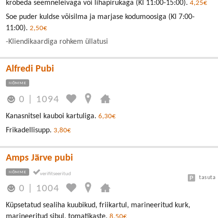
krõbeda seemneleivaga või lihapirukaga (Kl 11:00-15:00).
4,25€
Soe puder kuldse võisilma ja marjase kodumoosiga (Kl 7:00-
11:00).
2,50€
-Kliendikaardiga rohkem üllatusi
Alfredi Pubi
NÕMME
0
|
1094
Kanasnitsel kauboi kartuliga.
6,30€
Frikadellisupp.
3,80€
Amps Järve pubi
NÕMME
tasuta
0
|
1004
Küpsetatud sealiha kuubikud, friikartul, marineeritud kurk,
marineeritud sibul, tomatikaste.
8,50€