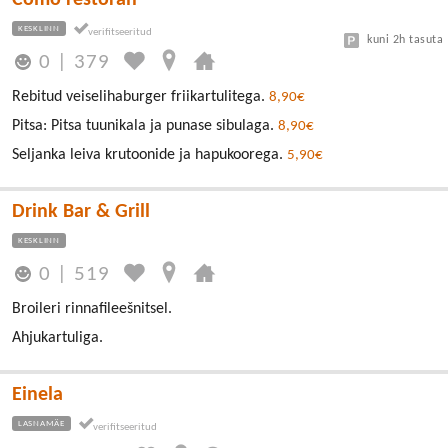
KESKLINN
kuni 2h tasuta
0
|
379
Rebitud veiselihaburger friikartulitega.
8,90€
Pitsa: Pitsa tuunikala ja punase sibulaga.
8,90€
Seljanka leiva krutoonide ja hapukoorega.
5,90€
Drink Bar & Grill
KESKLINN
0
|
519
Broileri rinnafileešnitsel.
Ahjukartuliga.
Einela
LASNAMÄE