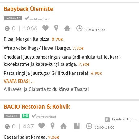
Babyback Ülemiste
LASNAMÄE
0
|
1066
11:00-15:00
Pitsa: Margaritta pizza.
8,90€
Wrap veiselihaga/ Hawaii burger.
7,90€
Cheddari juustupaneeringus kana ürdi-ahjukartulite, karri-
koorekastme ja kapsa-kurgi salatiga.
7,30€
Pasta singi ja juustuga/ Grillitud kanasalat.
6,90€
VAATA EDASI ...
Allikavesi ja Ciabatta toidu kõrvale Tasuta!
BACIO Restoran & Kohvik
KESKLINN
Bolt
tasuline 1,50 eur/h
0
|
437
12:00-16:00
Caesari salat kanaga.
9,00€