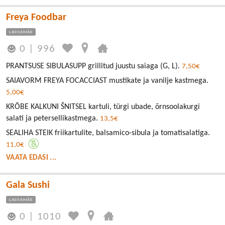
Freya Foodbar
LASNAMÄE
0
|
996
PRANTSUSE SIBULASUPP grillitud juustu saiaga (G, L).
7,50€
SAIAVORM FREYA FOCACCIAST mustikate ja vanilje kastmega.
5,00€
KRÕBE KALKUNI ŠNITSEL kartuli, türgi ubade, õrnsoolakurgi
salati ja petersellikastmega.
13,5€
SEALIHA STEIK friikartulite, balsamico-sibula ja tomatisalatiga.
11,0€
VAATA EDASI ...
Gala Sushi
LASNAMÄE
0
|
1010