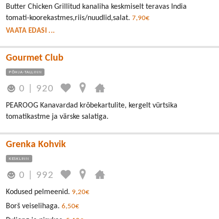
Butter Chicken Grillitud kanaliha keskmiselt teravas India
tomati-koorekastmes,riis/nuudlid,salat.
7,90€
VAATA EDASI ...
Gourmet Club
PÕHJA-TALLINN
0
|
920
PEAROOG Kanavardad krõbekartulite, kergelt vürtsika
tomatikastme ja värske salatiga.
Grenka Kohvik
KESKLINN
0
|
992
Kodused pelmeenid.
9,20€
Borš veiselihaga.
6,50€