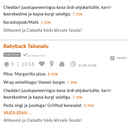
Cheddari juustupaneeringus kana ürdi-ahjukartulite, karri-
koorekastme ja kapsa-kurgi salatiga.
7,30€
Karastusjook/Mahl.
1,50€
Allikavesi ja Ciabatta toidu kõrvale Tasuta!
Babyback Tabasalu
HARJUMAA
tasuta
0
|
1016
11:30-15:00
Pitsa: Margaritta pizza.
8,90€
Wrap veiselihaga/ Hawaii burger.
7,90€
Cheddari juustupaneeringus kana ürdi-ahjukartulite, karri-
koorekastme ja kapsa-kurgi salatiga.
7,30€
Pasta singi ja juustuga/ Grillitud kanasalat.
6,90€
VAATA EDASI ...
Allikavesi ja Ciabatta toidu kõrvale Tasuta!