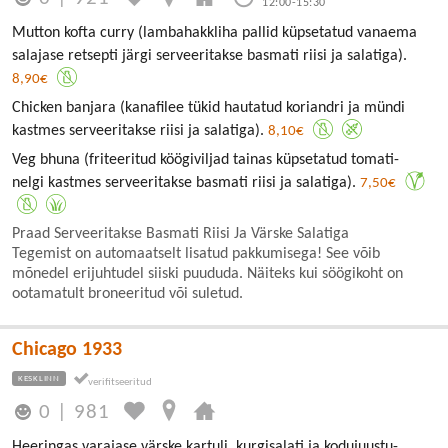
12:00-15:30
Mutton kofta curry (lambahakkliha pallid küpsetatud vanaema
salajase retsepti järgi serveeritakse basmati riisi ja salatiga).
8,90€
Chicken banjara (kanafilee tükid hautatud koriandri ja mündi
kastmes serveeritakse riisi ja salatiga).
8,10€
Veg bhuna (friteeritud köögiviljad tainas küpsetatud tomati-
nelgi kastmes serveeritakse basmati riisi ja salatiga).
7,50€
Praad Serveeritakse Basmati Riisi Ja Värske Salatiga
Tegemist on automaatselt lisatud pakkumisega! See võib
mõnedel erijuhtudel siiski puududa. Näiteks kui söögikoht on
ootamatult broneeritud või suletud.
Chicago 1933
KESKLINN
0
|
981
Heeringas varajase värske kartuli, kurgisalati ja kodujuustu-