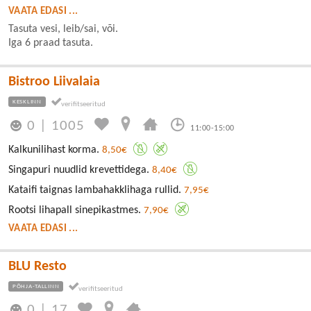
VAATA EDASI ...
Tasuta vesi, leib/sai, või.
Iga 6 praad tasuta.
Bistroo Liivalaia
KESKLINN
0
|
1005
11:00-15:00
Kalkunilihast korma.
8,50€
Singapuri nuudlid krevettidega.
8,40€
Kataifi taignas lambahakklihaga rullid.
7,95€
Rootsi lihapall sinepikastmes.
7,90€
VAATA EDASI ...
BLU Resto
PÕHJA-TALLINN
0
|
17