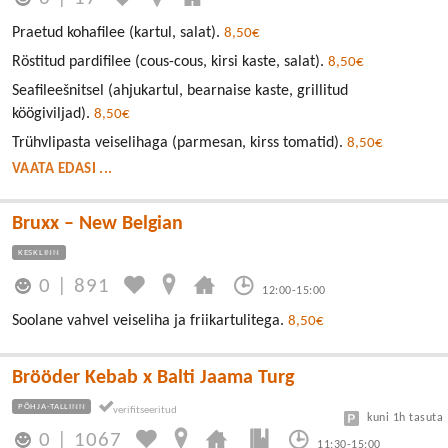
Praetud kohafilee (kartul, salat).
8,50€
Röstitud pardifilee (cous-cous, kirsi kaste, salat).
8,50€
Seafileešnitsel (ahjukartul, bearnaise kaste, grillitud
köögiviljad).
8,50€
Trühvlipasta veiselihaga (parmesan, kirss tomatid).
8,50€
VAATA EDASI ...
Bruxx – New Belgian
KESKLINN
0
|
891
12:00-15:00
Soolane vahvel veiseliha ja friikartulitega.
8,50€
Brööder Kebab x Balti Jaama Turg
PÕHJA-TALLINN
kuni 1h tasuta
0
|
1067
11:30-15:00