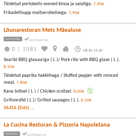
Täidetud portobello seened kinoa ja salatiga.
7,90€
Frikadellisupp maitserohelisega.
5,90€
Lõunarestoran Mets Mäealuse
MUSTAMÄE
0
|
1081
08:30-15:30
Searibi BBQ glasuuriga ( L )/ Pork ribs with BBQ glaze ( L ).
8,50€
Täidetud paprika hakklihaga / Stuffed pepper with minced
meat.
7,80€
Kana šnitsel ( L ) / Chicken scnitzel.
8,00€
Grillvorstid ( L )/ Grilled sausages ( L ).
6,10€
VAATA EDASI ...
La Cucina Restoran & Pizzeria Napoletana
KESKLINN