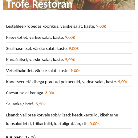
Trofe Restoran
Lestafilee krõbedas koorikus, värske salat, kaste.
9,00€
Kiievi kotlet, värkse salat, kaste.
9,00€
Sealihašnitsel, värske salat, kaste.
9,00€
Kanašnitsel, värske salat, kaste.
9,00€
Veiselihakotlet, värske salat, kaste.
9,00€
Kana-seenetäidisega praetud pelmeenid, värkse salat, kaste.
9,00€
Caesari salat kanaga.
8,00€
Seljanka / borš.
5,50€
Lisand: Vali prae kõrvale sobiv lisad: keedukartulid, kikeherne-
kapsakotletid, friikartulid, kartuligratään, riis.
0,00€
Kuupäev: 07.08