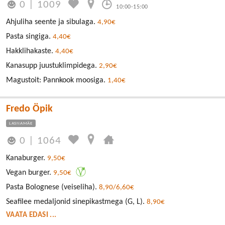
0
|
1009
10:00-15:00
Ahjuliha seente ja sibulaga.
4,90€
Pasta singiga.
4,40€
Hakklihakaste.
4,40€
Kanasupp juustuklimpidega.
2,90€
Magustoit: Pannkook moosiga.
1,40€
Fredo Öpik
LASNAMÄE
0
|
1064
Kanaburger.
9,50€
Vegan burger.
9,50€
Pasta Bolognese (veiseliha).
8,90/6,60€
Seafilee medaljonid sinepikastmega (G, L).
8,90€
VAATA EDASI ...