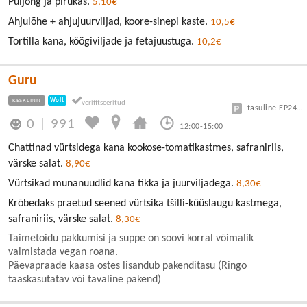
Puljong ja pirukas.
5,10€
Ahjulõhe + ahjujuurviljad, koore-sinepi kaste.
10,5€
Tortilla kana, köögiviljade ja fetajuustuga.
10,2€
Guru
KESKLINN
Wolt
tasuline EP24 või Vanalinn
0
|
991
12:00-15:00
Chattinad vürtsidega kana kookose-tomatikastmes, safraniriis,
värske salat.
8,90€
Vürtsikad munanuudlid kana tikka ja juurviljadega.
8,30€
Krõbedaks praetud seened vürtsika tšilli-küüslaugu kastmega,
safraniriis, värske salat.
8,30€
Taimetoidu pakkumisi ja suppe on soovi korral võimalik
valmistada vegan roana.
Päevapraade kaasa ostes lisandub pakenditasu (Ringo
taaskasutatav või tavaline pakend)