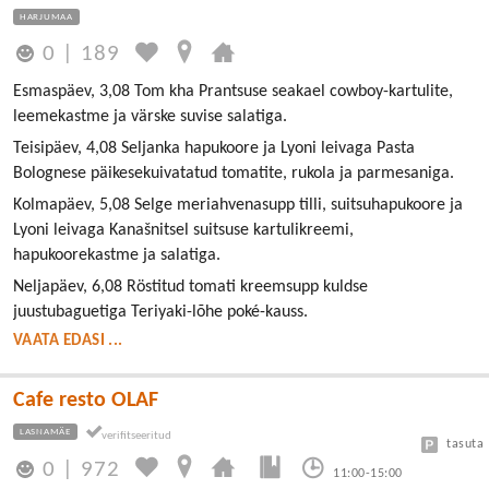
HARJUMAA
0
|
189
Esmaspäev, 3,08 Tom kha Prantsuse seakael cowboy-kartulite,
leemekastme ja värske suvise salatiga.
Teisipäev, 4,08 Seljanka hapukoore ja Lyoni leivaga Pasta
Bolognese päikesekuivatatud tomatite, rukola ja parmesaniga.
Kolmapäev, 5,08 Selge meriahvenasupp tilli, suitsuhapukoore ja
Lyoni leivaga Kanašnitsel suitsuse kartulikreemi,
hapukoorekastme ja salatiga.
Neljapäev, 6,08 Röstitud tomati kreemsupp kuldse
juustubaguetiga Teriyaki-lõhe poké-kauss.
VAATA EDASI ...
Cafe resto OLAF
LASNAMÄE
tasuta
0
|
972
11:00-15:00