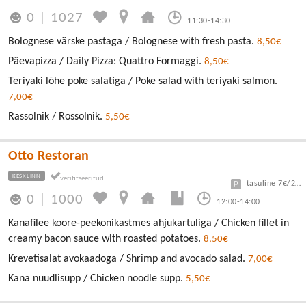
0
|
1027
11:30-14:30
Bolognese värske pastaga / Bolognese with fresh pasta.
8,50€
Päevapizza / Daily Pizza: Quattro Formaggi.
8,50€
Teriyaki lõhe poke salatiga / Poke salad with teriyaki salmon.
7,00€
Rassolnik / Rossolnik.
5,50€
Otto Restoran
KESKLINN
tasuline 7€/24h
0
|
1000
12:00-14:00
Kanafilee koore-peekonikastmes ahjukartuliga / Chicken fillet in
creamy bacon sauce with roasted potatoes.
8,50€
Krevetisalat avokaadoga / Shrimp and avocado salad.
7,00€
Kana nuudlisupp / Chicken noodle supp.
5,50€