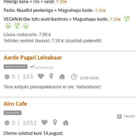
Pekingi kana + riis + salat.
7,50€
Pasta: Nuudlid peekoniga + Magushapu kaste.
7,50€
VEGAN:Krõbe tofu austrikastmes + Magushapu kaste.
7,50€
Lõuna restoranis: 7,00 €
Tellides veebist (kaasa): 7,50 € (sisaldab pakendit)
Aarde Pagari Leivabaar
PÕHJA-TALLINN
0
|
155
12:00-14:00
Täna kahjuks päevapakkumisi ei ole. Vabandame!
Airo Cafe
LASNAMÄE
tasuta
0
|
1052
Oleme suletud kuni 14,august.