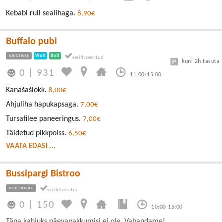
Kebabi rull sealihaga.
8,90€
Buffalo pubi
KRISTIINE
Wolt
Bolt
kuni 2h tasuta
0
|
931
11:00-15:00
Kanašašlõkk.
8,00€
Ahjuliha hapukapsaga.
7,00€
Tursafilee paneeringus.
7,00€
Täidetud pikkpoiss.
6,50€
VAATA EDASI ...
Bussipargi Bistroo
MUSTAMÄE
0
|
150
10:00-15:00
Täna kahjuks päevapakkumisi ei ole. Vabandame!