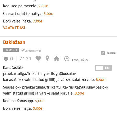
Kodused pelmeenid.
9,00€
Caesari salat tomatiga.
8,00€
Borš veiselihaga.
7,00€
VAATA EDASI ...
Baklažaan
MUSTAMÄE
tasuta
0
|
7131
12:00-16:00
EE
EN
Kanašašlǒkk
praekartuliga/friikartuliga/riisiga(Suusulav
kanašašlõkk valmistatud grillil) ja värske salat kõrvale.
8,50€
Seašašlõkk praekartuliga/friikartuliga/riisiga(Suusulav Šašlõkk
valmistatud grillil) ja värske salat kõrvale.
8,50€
Kodune Kanasupp.
5,00€
Borš veiselihaga.
5,00€