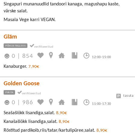
Singapuri munanuudlid tandoori kanaga, magushapu kaste,
värske salat.
Masala Vege karri VEGAN.
Gläm
PÕHJA-TALLINN
0
|
854
12:00-15:00
Kanaburger.
7,90€
Golden Goose
PIRITA
tasuta
0
|
986
11:00-17:30
Seašašlõkk lisandiga,salat.
8,90€
Kanašašlõkk lisandiga,salat.
8,90€
Röstitud pardikoib,riis/tatar/kartulipüree,salat.
8,90€