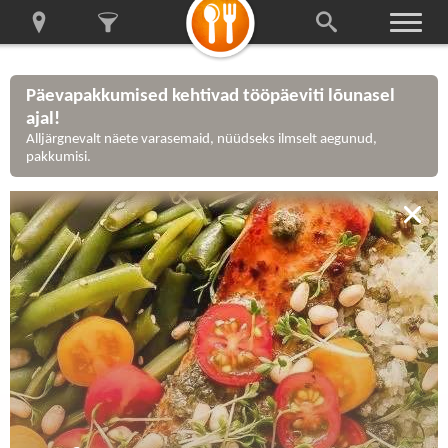
Päevapakkumised kehtivad tööpäeviti lõunasel
ajal!
Alljärgnevalt näete varasemaid, nüüdseks ilmselt aegunud,
pakkumisi.