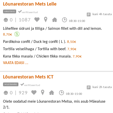
Lõunarestoran Mets Lelle
KRISTIINE
kuni 4h tasuta
0
|
1087
08:30-15:00
Lõhefilee sidruni ja tilliga / Salmon fillet with dill and lemon.
8,70€
Pardikoiva confit / Duck leg confit ( L ).
8,50€
Tortilla veiselihaga / Tortilla with beef.
7,90€
Kana tikka masala / Chicken tikka masala.
7,90€
VAATA EDASI ...
Lõunarestoran Mets ICT
MUSTAMÄE
kuni 2h tasuta
0
|
929
08:30-15:00
Olete oodatud meie Lõunarestoran Metsa, mis asub Mäealuse
2/1.