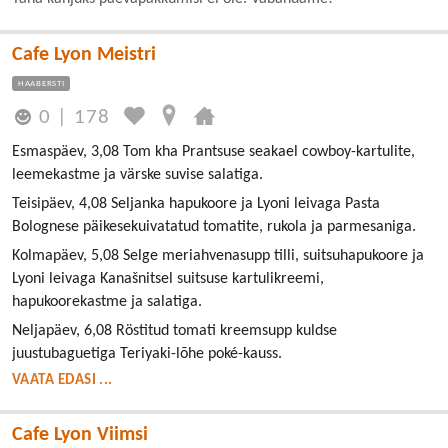
Cafe Lyon Meistri
HAABERSTI
0
|
178
Esmaspäev, 3,08 Tom kha Prantsuse seakael cowboy-kartulite,
leemekastme ja värske suvise salatiga.
Teisipäev, 4,08 Seljanka hapukoore ja Lyoni leivaga Pasta
Bolognese päikesekuivatatud tomatite, rukola ja parmesaniga.
Kolmapäev, 5,08 Selge meriahvenasupp tilli, suitsuhapukoore ja
Lyoni leivaga Kanašnitsel suitsuse kartulikreemi,
hapukoorekastme ja salatiga.
Neljapäev, 6,08 Röstitud tomati kreemsupp kuldse
juustubaguetiga Teriyaki-lõhe poké-kauss.
VAATA EDASI ...
Cafe Lyon Viimsi