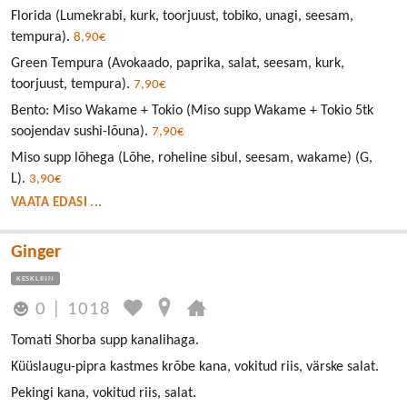
Florida (Lumekrabi, kurk, toorjuust, tobiko, unagi, seesam,
tempura).
8,90€
Green Tempura (Avokaado, paprika, salat, seesam, kurk,
toorjuust, tempura).
7,90€
Bento: Miso Wakame + Tokio (Miso supp Wakame + Tokio 5tk
soojendav sushi-lõuna).
7,90€
Miso supp lõhega (Lõhe, roheline sibul, seesam, wakame) (G,
L).
3,90€
VAATA EDASI ...
Ginger
KESKLINN
0
|
1018
Tomati Shorba supp kanalihaga.
Küüslaugu-pipra kastmes krõbe kana, vokitud riis, värske salat.
Pekingi kana, vokitud riis, salat.