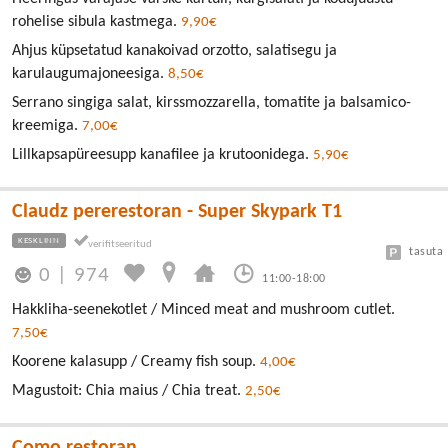
rohelise sibula kastmega.
9,90€
Ahjus küpsetatud kanakoivad orzotto, salatisegu ja
karulaugumajoneesiga.
8,50€
Serrano singiga salat, kirssmozzarella, tomatite ja balsamico-
kreemiga.
7,00€
Lillkapsapüreesupp kanafilee ja krutoonidega.
5,90€
Claudz pererestoran - Super Skypark T1
KESKLINN
tasuta
0
|
974
11:00-18:00
Hakkliha-seenekotlet / Minced meat and mushroom cutlet.
7,50€
Koorene kalasupp / Creamy fish soup.
4,00€
Magustoit: Chia maius / Chia treat.
2,50€
Como restoran