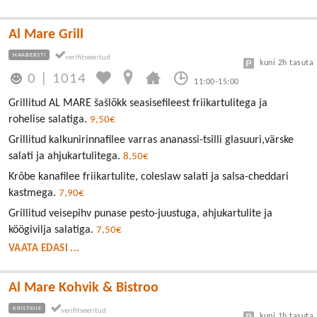
Al Mare Grill
HAABERSTI
kuni 2h tasuta
0
|
1014
11:00-15:00
Grillitud AL MARE šašlõkk seasisefileest friikartulitega ja
rohelise salatiga.
9,50€
Grillitud kalkunirinnafilee varras ananassi-tsilli glasuuri,värske
salati ja ahjukartulitega.
8,50€
Krõbe kanafilee friikartulite, coleslaw salati ja salsa-cheddari
kastmega.
7,90€
Grillitud veisepihv punase pesto-juustuga, ahjukartulite ja
köögivilja salatiga.
7,50€
VAATA EDASI ...
Al Mare Kohvik & Bistroo
KRISTIINE
kuni 1h tasuta