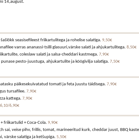
ni 14,august.
ašlõkk seasisefileest friikartulitega ja rohelise salatiga.
9,50€
nnafilee varras ananassi-tsilli glasuuri,värske salati ja ahjukartulitega.
8,50€
iikartulite, coleslaw salati ja salsa-cheddari kastmega.
7,90€
v punase pesto-juustuga, ahjukartulite ja köögivilja salatiga.
7,50€
tasku päikesekuivatatud tomati ja feta juustu täidisega.
7,90€
us tursafilee.
7,90€
izza kattega.
7,90€
6,10/6,90€
+ friikartulid + Coca-Cola.
9,90€
h sai, veise pihv, frillis, tomat, marineeritud kurk, cheddar juust, BBQ kast
 värske salatiga ja ketšupiga.
5,50€