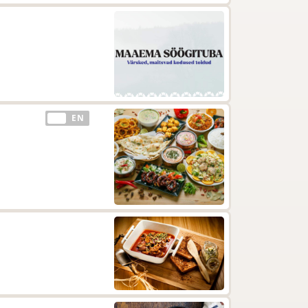
EE
EN