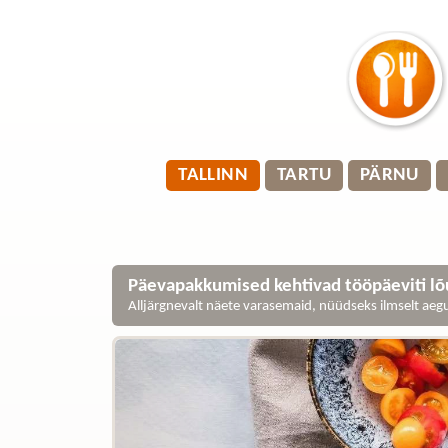
TALLINN
TARTU
PÄRNU
Päevapakkumised kehtivad tööpäeviti lõu
Alljärgnevalt näete varasemaid, nüüdseks ilmselt ae