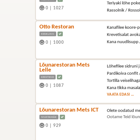
Teriyaki lõhe poke
0
|
1027
Rassolnik / Rosso
Otto Restoran
Kanafilee koore-p
KESKLINN
Krevetisalat avo
Kana nuudlisupp 
0
|
1000
Lõunarestoran Mets
Lõhefilee sidruni j
Lelle
Pardikoiva confit /
KRISTIINE
Tortilla veiselihag
0
|
1087
Kana tikka masala
VAATA EDASI ...
Lõunarestoran Mets ICT
Olete oodatud me
Ootame Teid lõun
MUSTAMÄE
0
|
929