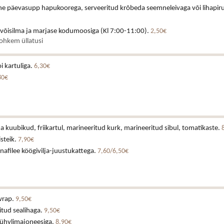
ne päevasupp hapukoorega, serveeritud krõbeda seemneleivaga või lihapiru
 võisilma ja marjase kodumoosiga (Kl 7:00-11:00).
2,50€
rohkem üllatusi
i kartuliga.
6,30€
80€
a kuubikud, friikartul, marineeritud kurk, marineeritud sibul, tomatikaste.
isteik.
7,90€
afilee köögivilja-juustukattega.
7,60/6,50€
wrap.
9,50€
itud sealihaga.
9,50€
rühvlimajoneesiga.
8,90€