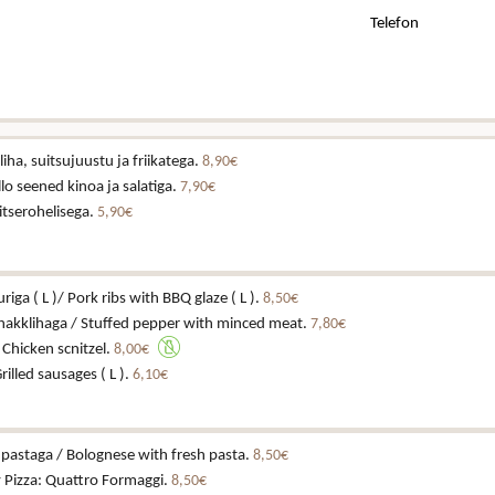
Telefon
iha, suitsujuustu ja friikatega.
8,90€
lo seened kinoa ja salatiga.
7,90€
itserohelisega.
5,90€
riga ( L )/ Pork ribs with BBQ glaze ( L ).
8,50€
 hakklihaga / Stuffed pepper with minced meat.
7,80€
/ Chicken scnitzel.
8,00€
Grilled sausages ( L ).
6,10€
pastaga / Bolognese with fresh pasta.
8,50€
y Pizza: Quattro Formaggi.
8,50€