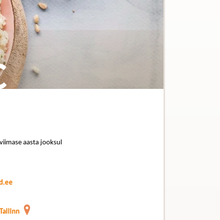
C
 viimase aasta jooksul
d.ee
Tallinn