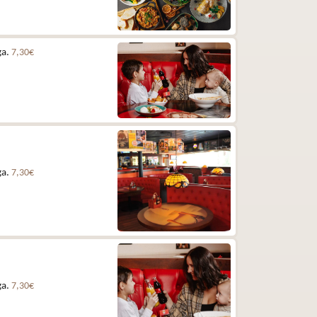
ga.
7,30€
ga.
7,30€
ga.
7,30€