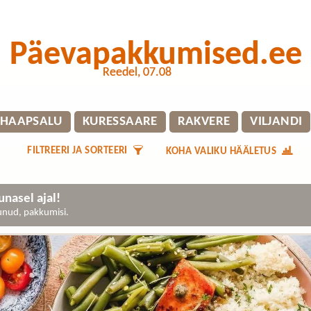
Päevapakkumised.ee
Reedel, 07.08
HAAPSALU
KURESSAARE
RAKVERE
VILJANDI
FILTREERI JA SORTEERI
KOHA VALIKU HÄÄLETUS
nasel ajal!
gunud, pakkumisi.