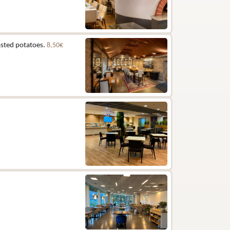
asted potatoes.
8,50€