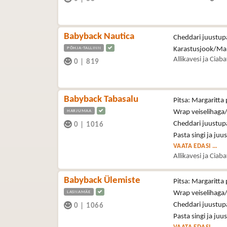
Babyback Nautica
Cheddari juustupa
PÕHJA-TALLINN
Karastusjook/Ma
Allikavesi ja Ciab
0
|
819
Babyback Tabasalu
Pitsa: Margaritta 
HARJUMAA
Wrap veiselihaga/
Cheddari juustupa
0
|
1016
Pasta singi ja juu
VAATA EDASI ...
Allikavesi ja Ciab
Babyback Ülemiste
Pitsa: Margaritta 
LASNAMÄE
Wrap veiselihaga/
Cheddari juustupa
0
|
1066
Pasta singi ja juu