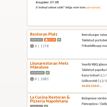
Kuupäev: 07.08
Ei leidnud sobivat sööki? Valige mõni teine
päevapraad
.
Restoran Platz
Retroburger veisel
KESKLINN
Täidetud portobel
61/24
Frikadellisupp ma
0
|
1178
Lõunarestoran Mets
Searibi BBQ glasuu
Mäealuse
Täidetud paprika
MUSTAMÄE
Kana šnitsel ( L ) 
0
|
1081
Grillvorstid ( L )/ 
VAATA EDASI ...
La Cucina Restoran &
Bolognese värske 
Pizzeria Napoletana
Päevapizza / Dail
KESKLINN