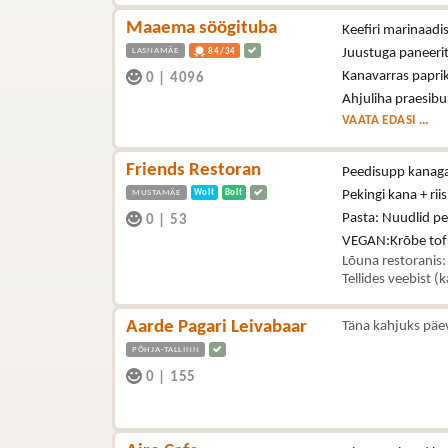
Maaema söögituba
Keefiri marinaad
LASNAMÄE
Juustuga paneerit
84/34
Kanavarras paprik
0
|
4096
Ahjuliha praesibu
VAATA EDASI ...
Friends Restoran
Peedisupp kanag
MUSTAMÄE
Wolt
Bolt
Pekingi kana + riis
Pasta: Nuudlid p
0
|
53
VEGAN:Krõbe tof
Lõuna restoranis:
Tellides veebist (
Aarde Pagari Leivabaar
Täna kahjuks päe
PÕHJA-TALLINN
0
|
155