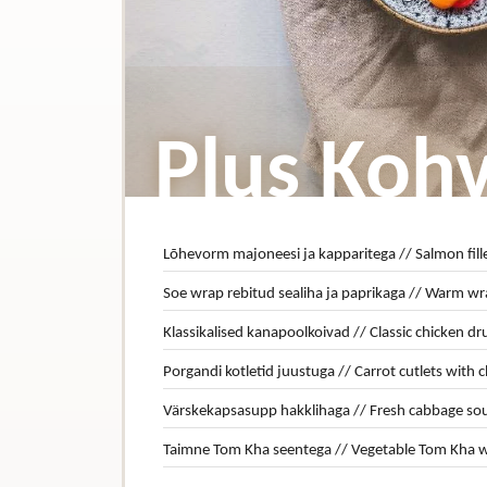
Plus Kohv
Lõhevorm majoneesi ja kapparitega // Salmon fil
Soe wrap rebitud sealiha ja paprikaga // Warm wr
Klassikalised kanapoolkoivad // Classic chicken d
Porgandi kotletid juustuga // Carrot cutlets with 
Värskekapsasupp hakklihaga // Fresh cabbage so
Taimne Tom Kha seentega // Vegetable Tom Kha w