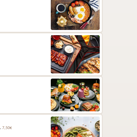
e.
7,50€