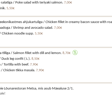
 salatiga / Poke salad with teriyaki salmon.
7,00€
lnik.
5,50€
eekonikastmes ahjukartuliga / Chicken fillet in creamy bacon sauce with ro
kaadoga / Shrimp and avocado salad.
7,00€
/ Chicken noodle supp.
5,50€
a tilliga / Salmon fillet with dill and lemon.
8,70€
 Duck leg confit ( L ).
8,50€
a / Tortilla with beef.
7,90€
 / Chicken tikka masala.
7,90€
ie Lõunarestoran Metsa, mis asub Mäealuse 2/1.
ale!