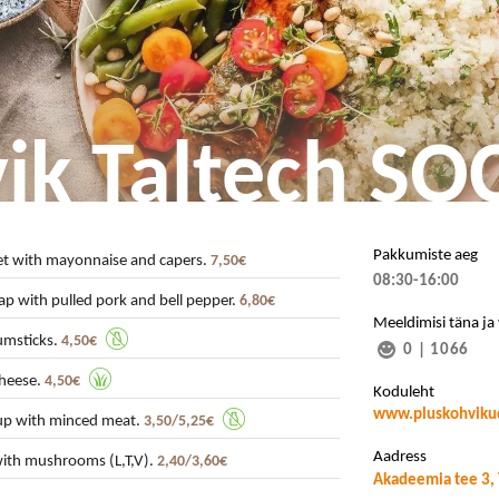
ik Taltech SO
Pakkumiste aeg
let with mayonnaise and capers.
7,50€
08:30-16:00
ap with pulled pork and bell pepper.
6,80€
Meeldimisi täna ja
rumsticks.
4,50€
0
|
1066
cheese.
4,50€
Koduleht
www.pluskohviku
up with minced meat.
3,50/5,25€
Aadress
ith mushrooms (L,T,V).
2,40/3,60€
Akadeemia tee 3, 