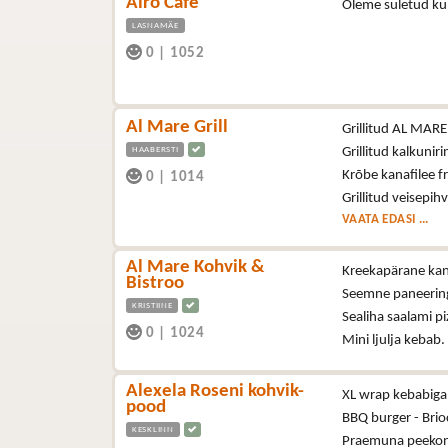
Airo Cafe
Oleme suletud ku
LASNAMÄE
0
|
1052
Al Mare Grill
Grillitud AL MARE š
HAABERSTI
Grillitud kalkuniri
Krõbe kanafilee fr
0
|
1014
Grillitud veisepih
VAATA EDASI ...
Al Mare Kohvik &
Kreekapärane kana
Bistroo
Seemne paneering
KRISTIINE
Sealiha saalami p
0
|
1024
Mini ljulja kebab.
Alexela Roseni kohvik-
XL wrap kebabiga 
pood
BBQ burger - Brioc
KESKLINN
Praemuna peekoni,