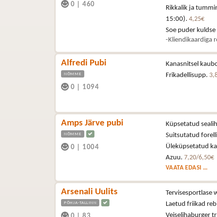
0
|
460
Rikkalik ja tummi
15:00).
4,25€
Soe puder kuldse
-Kliendikaardiga 
Alfredi Pubi
Kanasnitsel kaubo
NÕMME
Frikadellisupp.
3,
0
|
1094
Amps Järve pubi
Küpsetatud sealih
NÕMME
Suitsutatud forell
Üleküpsetatud kan
0
|
1004
Azuu.
7,20/6,50€
VAATA EDASI ...
Arsenali Uulits
Tervisesportlase 
PÕHJA-TALLINN
Laetud friikad reb
Veiselihaburger t
0
|
83