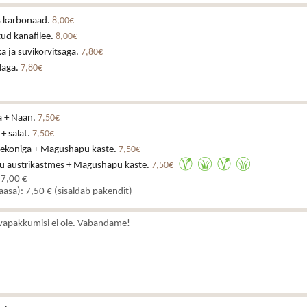
is karbonaad.
8,00€
ud kanafilee.
8,00€
a ja suvikõrvitsaga.
7,80€
laga.
7,80€
a + Naan.
7,50€
 + salat.
7,50€
eekoniga + Magushapu kaste.
7,50€
u austrikastmes + Magushapu kaste.
7,50€
 7,00 €
kaasa): 7,50 € (sisaldab pakendit)
vapakkumisi ei ole. Vabandame!