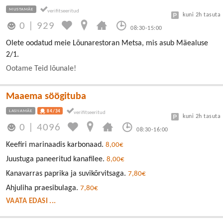
MUSTAMÄE
kuni 2h tasuta
0
|
929
08:30-15:00
Olete oodatud meie Lõunarestoran Metsa, mis asub Mäealuse
2/1.
Ootame Teid lõunale!
Maaema söögituba
LASNAMÄE
84/34
kuni 2h tasuta
0
|
4096
08:30-16:00
Keefiri marinaadis karbonaad.
8,00€
Juustuga paneeritud kanafilee.
8,00€
Kanavarras paprika ja suvikõrvitsaga.
7,80€
Ahjuliha praesibulaga.
7,80€
VAATA EDASI ...