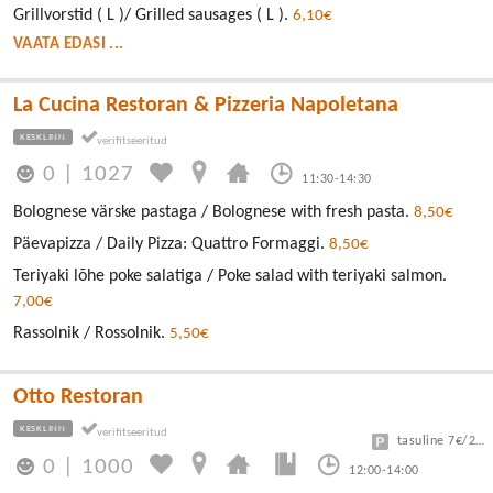
Grillvorstid ( L )/ Grilled sausages ( L ).
6,10€
VAATA EDASI ...
La Cucina Restoran & Pizzeria Napoletana
KESKLINN
0
|
1027
11:30-14:30
Bolognese värske pastaga / Bolognese with fresh pasta.
8,50€
Päevapizza / Daily Pizza: Quattro Formaggi.
8,50€
Teriyaki lõhe poke salatiga / Poke salad with teriyaki salmon.
7,00€
Rassolnik / Rossolnik.
5,50€
Otto Restoran
KESKLINN
tasuline 7€/24h
0
|
1000
12:00-14:00