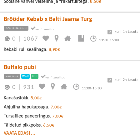
Soolane vahvel veiseliha ja friikartulitega.
8,50€
Brööder Kebab x Balti Jaama Turg
PÕHJA-TALLINN
kuni 1h tasuta
0
|
1067
11:30-15:00
Kebabi rull sealihaga.
8,90€
Buffalo pubi
KRISTIINE
Wolt
Bolt
kuni 2h tasuta
0
|
931
11:00-15:00
Kanašašlõkk.
8,00€
Ahjuliha hapukapsaga.
7,00€
Tursafilee paneeringus.
7,00€
Täidetud pikkpoiss.
6,50€
VAATA EDASI ...