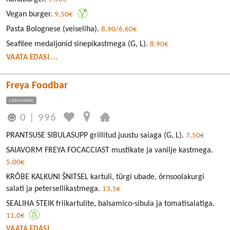
Vegan burger.
9,50€
Pasta Bolognese (veiseliha).
8,90/6,60€
Seafilee medaljonid sinepikastmega (G, L).
8,90€
VAATA EDASI ...
Freya Foodbar
LASNAMÄE
0
|
996
PRANTSUSE SIBULASUPP grillitud juustu saiaga (G, L).
7,50€
SAIAVORM FREYA FOCACCIAST mustikate ja vanilje kastmega.
5,00€
KRÕBE KALKUNI ŠNITSEL kartuli, türgi ubade, õrnsoolakurgi
salati ja petersellikastmega.
13,5€
SEALIHA STEIK friikartulite, balsamico-sibula ja tomatisalatiga.
11,0€
VAATA EDASI ...