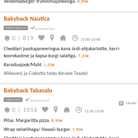
Veiselihaburger trühvlimajoneesiga.
8,90€
Babyback Nautica
PÕHJA-TALLINN
0
|
819
11:00-15:00
Cheddari juustupaneeringus kana ürdi-ahjukartulite, karri-
koorekastme ja kapsa-kurgi salatiga.
7,30€
Karastusjook/Mahl.
1,50€
Allikavesi ja Ciabatta toidu kõrvale Tasuta!
Babyback Tabasalu
HARJUMAA
tasuta
0
|
1016
11:30-15:00
Pitsa: Margaritta pizza.
8,90€
Wrap veiselihaga/ Hawaii burger.
7,90€