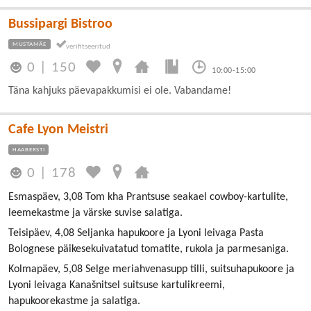
Bussipargi Bistroo
MUSTAMÄE
0
|
150
10:00-15:00
Täna kahjuks päevapakkumisi ei ole. Vabandame!
Cafe Lyon Meistri
HAABERSTI
0
|
178
Esmaspäev, 3,08 Tom kha Prantsuse seakael cowboy-kartulite,
leemekastme ja värske suvise salatiga.
Teisipäev, 4,08 Seljanka hapukoore ja Lyoni leivaga Pasta
Bolognese päikesekuivatatud tomatite, rukola ja parmesaniga.
Kolmapäev, 5,08 Selge meriahvenasupp tilli, suitsuhapukoore ja
Lyoni leivaga Kanašnitsel suitsuse kartulikreemi,
hapukoorekastme ja salatiga.