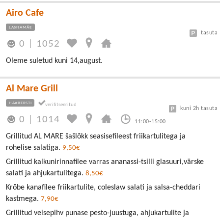
Airo Cafe
LASNAMÄE
tasuta
0
|
1052
Oleme suletud kuni 14,august.
Al Mare Grill
HAABERSTI
kuni 2h tasuta
0
|
1014
11:00-15:00
Grillitud AL MARE šašlõkk seasisefileest friikartulitega ja
rohelise salatiga.
9,50€
Grillitud kalkunirinnafilee varras ananassi-tsilli glasuuri,värske
salati ja ahjukartulitega.
8,50€
Krõbe kanafilee friikartulite, coleslaw salati ja salsa-cheddari
kastmega.
7,90€
Grillitud veisepihv punase pesto-juustuga, ahjukartulite ja