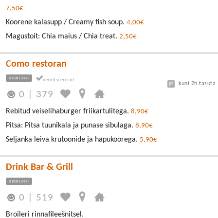
7,50€
Koorene kalasupp / Creamy fish soup.
4,00€
Magustoit: Chia maius / Chia treat.
2,50€
Como restoran
KESKLINN
kuni 2h tasuta
0
|
379
Rebitud veiselihaburger friikartulitega.
8,90€
Pitsa: Pitsa tuunikala ja punase sibulaga.
8,90€
Seljanka leiva krutoonide ja hapukoorega.
5,90€
Drink Bar & Grill
KESKLINN
0
|
519
Broileri rinnafileešnitsel.