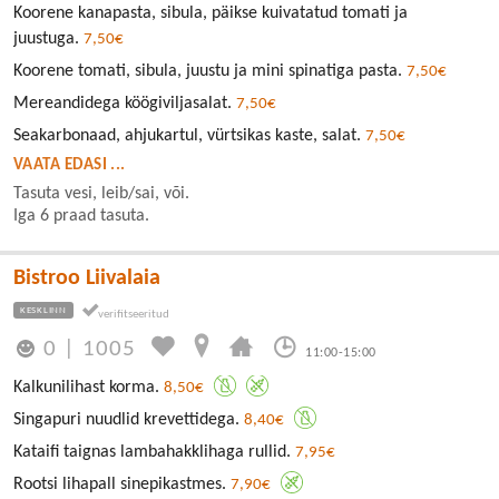
Koorene kanapasta, sibula, päikse kuivatatud tomati ja
juustuga.
7,50€
Koorene tomati, sibula, juustu ja mini spinatiga pasta.
7,50€
Mereandidega köögiviljasalat.
7,50€
Seakarbonaad, ahjukartul, vürtsikas kaste, salat.
7,50€
VAATA EDASI ...
Tasuta vesi, leib/sai, või.
Iga 6 praad tasuta.
Bistroo Liivalaia
KESKLINN
0
|
1005
11:00-15:00
Kalkunilihast korma.
8,50€
Singapuri nuudlid krevettidega.
8,40€
Kataifi taignas lambahakklihaga rullid.
7,95€
Rootsi lihapall sinepikastmes.
7,90€