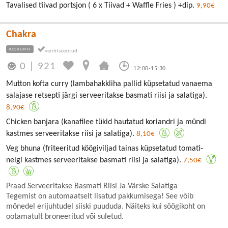
Tavalised tiivad portsjon ( 6 x Tiivad + Waffle Fries ) +dip.
9,90€
Chakra
KESKLINN
0
|
921
12:00-15:30
Mutton kofta curry (lambahakkliha pallid küpsetatud vanaema
salajase retsepti järgi serveeritakse basmati riisi ja salatiga).
8,90€
Chicken banjara (kanafilee tükid hautatud koriandri ja mündi
kastmes serveeritakse riisi ja salatiga).
8,10€
Veg bhuna (friteeritud köögiviljad tainas küpsetatud tomati-
nelgi kastmes serveeritakse basmati riisi ja salatiga).
7,50€
Praad Serveeritakse Basmati Riisi Ja Värske Salatiga
Tegemist on automaatselt lisatud pakkumisega! See võib
mõnedel erijuhtudel siiski puududa. Näiteks kui söögikoht on
ootamatult broneeritud või suletud.