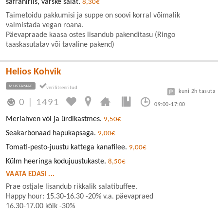
safraniriis, värske salat.
8,30€
Taimetoidu pakkumisi ja suppe on soovi korral võimalik
valmistada vegan roana.
Päevapraade kaasa ostes lisandub pakenditasu (Ringo
taaskasutatav või tavaline pakend)
Helios Kohvik
MUSTAMÄE
kuni 2h tasuta
0
|
1491
09:00-17:00
Meriahven või ja ürdikastmes.
9,50€
Seakarbonaad hapukapsaga.
9,00€
Tomati-pesto-juustu kattega kanafilee.
9,00€
Külm heeringa kodujuustukaste.
8,50€
VAATA EDASI ...
Prae ostjale lisandub rikkalik salatibuffee.
Happy hour: 15.30-16.30 -20% v.a. päevapraed
16.30-17.00 kõik -30%