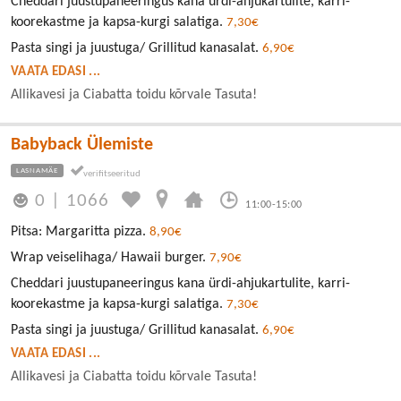
Cheddari juustupaneeringus kana ürdi-ahjukartulite, karri-
koorekastme ja kapsa-kurgi salatiga.
7,30€
Pasta singi ja juustuga/ Grillitud kanasalat.
6,90€
VAATA EDASI ...
Allikavesi ja Ciabatta toidu kõrvale Tasuta!
Babyback Ülemiste
LASNAMÄE
0
|
1066
11:00-15:00
Pitsa: Margaritta pizza.
8,90€
Wrap veiselihaga/ Hawaii burger.
7,90€
Cheddari juustupaneeringus kana ürdi-ahjukartulite, karri-
koorekastme ja kapsa-kurgi salatiga.
7,30€
Pasta singi ja juustuga/ Grillitud kanasalat.
6,90€
VAATA EDASI ...
Allikavesi ja Ciabatta toidu kõrvale Tasuta!