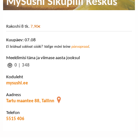
MySushi Sikupilli Keskus
Rakoshi 8 tk.
7,90€
Kuupäev: 07.08
Ei leidnud sobivat sööki? Valige mõni teine
päevapraad
.
Meeldimisi täna ja viimase aasta jooksul
0
|
348
Koduleht
mysushi.ee
Aadress
Tartu maantee 88, Tallinn
Telefon
5515 406