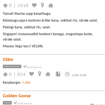
0
|
1018
Tomati Shorba supp kanalihaga.
Küüslaugu-pipra kastmes krõbe kana, vokitud riis, värske salat.
Pekingi kana, vokitud riis, salat.
Singapuri munanuudlid tandoori kanaga, magushapu kaste,
värske salat.
Masala Vege karri VEGAN.
Gläm
PÕHJA-TALLINN
0
|
854
12:00-15:00
Kanaburger.
7,90€
Golden Goose
PIRITA