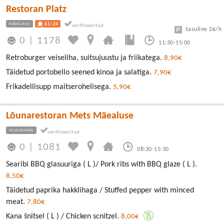
Restoran Platz
KESKLINN
61/24
tasuline 2€/h
0
|
1178
11:30-15:00
Retroburger veiseliha, suitsujuustu ja friikatega.
8,90€
Täidetud portobello seened kinoa ja salatiga.
7,90€
Frikadellisupp maitserohelisega.
5,90€
Lõunarestoran Mets Mäealuse
MUSTAMÄE
0
|
1081
08:30-15:30
Searibi BBQ glasuuriga ( L )/ Pork ribs with BBQ glaze ( L ).
8,50€
Täidetud paprika hakklihaga / Stuffed pepper with minced
meat.
7,80€
Kana šnitsel ( L ) / Chicken scnitzel.
8,00€