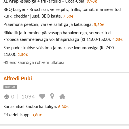
XL wrap kebabiga + friikartulid + Coca-Cola.
9,90€
BBQ burger - Brioch sai, veise pihv, frillis, tomat, marineeritud
kurk, cheddar juust, BBQ kaste.
7,50€
Praemuna peekoni, värske salatiga ja ketšupiga.
5,50€
Rikkalik ja tummine päevasupp hapukoorega, serveeritud
krõbeda seemneleivaga või lihapirukaga (Kl 11:00-15:00).
4,25€
Soe puder kuldse võisilma ja marjase kodumoosiga (Kl 7:00-
11:00).
2,50€
-Kliendikaardiga rohkem üllatusi
Alfredi Pubi
NÕMME
0
|
1094
Kanasnitsel kauboi kartuliga.
6,30€
Frikadellisupp.
3,80€