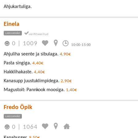
Ahjukartuliga.
Einela
LASNAMÄE
0
|
1009
10:00-15:00
Ahjuliha seente ja sibulaga.
4,90€
Pasta singiga.
4,40€
Hakklihakaste.
4,40€
Kanasupp juustuklimpidega.
2,90€
Magustoit: Pannkook moosiga.
1,40€
Fredo Öpik
LASNAMÄE
0
|
1064
Kanaburger.
9,50€