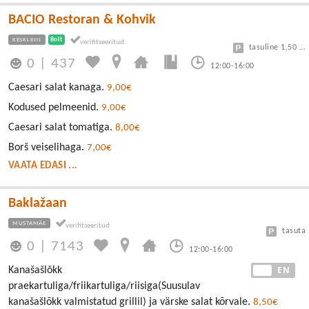
BACIO Restoran & Kohvik
KESKLINN
Bolt
tasuline 1,50 eur/h
0
|
437
12:00-16:00
Caesari salat kanaga.
9,00€
Kodused pelmeenid.
9,00€
Caesari salat tomatiga.
8,00€
Borš veiselihaga.
7,00€
VAATA EDASI ...
Baklažaan
MUSTAMÄE
tasuta
0
|
7143
12:00-16:00
EE
EN
Kanašašlǒkk
praekartuliga/friikartuliga/riisiga(Suusulav
kanašašlõkk valmistatud grillil) ja värske salat kõrvale.
8,50€