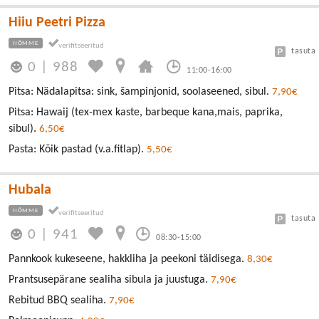
Hiiu Peetri Pizza
NÕMME
tasuta
0
|
988
11:00-16:00
Pitsa: Nädalapitsa: sink, šampinjonid, soolaseened, sibul.
7,90€
Pitsa: Hawaij (tex-mex kaste, barbeque kana,mais, paprika,
sibul).
6,50€
Pasta: Kõik pastad (v.a.fitlap).
5,50€
Hubala
NÕMME
tasuta
0
|
941
08:30-15:00
Pannkook kukeseene, hakkliha ja peekoni täidisega.
8,30€
Prantsusepärane sealiha sibula ja juustuga.
7,90€
Rebitud BBQ sealiha.
7,90€