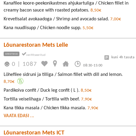
Kanafilee koore-peekonikastmes ahjukartuliga / Chicken fillet in
creamy bacon sauce with roasted potatoes.
8,50€
Krevetisalat avokaadoga / Shrimp and avocado salad.
7,00€
Kana nuudlisupp / Chicken noodle supp.
5,50€
Lõunarestoran Mets Lelle
KRISTIINE
kuni 4h tasuta
0
|
1087
08:30-15:00
Lõhefilee sidruni ja tilliga / Salmon fillet with dill and lemon.
8,70€
Pardikoiva confit / Duck leg confit ( L ).
8,50€
Tortilla veiselihaga / Tortilla with beef.
7,90€
Kana tikka masala / Chicken tikka masala.
7,90€
VAATA EDASI ...
Lõunarestoran Mets ICT