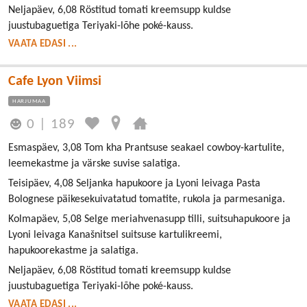
Neljapäev, 6,08 Röstitud tomati kreemsupp kuldse
juustubaguetiga Teriyaki-lõhe poké-kauss.
VAATA EDASI ...
Cafe Lyon Viimsi
HARJUMAA
0
|
189
Esmaspäev, 3,08 Tom kha Prantsuse seakael cowboy-kartulite,
leemekastme ja värske suvise salatiga.
Teisipäev, 4,08 Seljanka hapukoore ja Lyoni leivaga Pasta
Bolognese päikesekuivatatud tomatite, rukola ja parmesaniga.
Kolmapäev, 5,08 Selge meriahvenasupp tilli, suitsuhapukoore ja
Lyoni leivaga Kanašnitsel suitsuse kartulikreemi,
hapukoorekastme ja salatiga.
Neljapäev, 6,08 Röstitud tomati kreemsupp kuldse
juustubaguetiga Teriyaki-lõhe poké-kauss.
VAATA EDASI ...