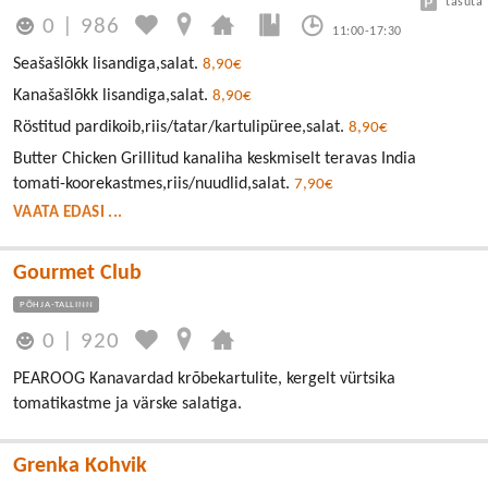
tasuta
0
|
986
11:00-17:30
Seašašlõkk lisandiga,salat.
8,90€
Kanašašlõkk lisandiga,salat.
8,90€
Röstitud pardikoib,riis/tatar/kartulipüree,salat.
8,90€
Butter Chicken Grillitud kanaliha keskmiselt teravas India
tomati-koorekastmes,riis/nuudlid,salat.
7,90€
VAATA EDASI ...
Gourmet Club
PÕHJA-TALLINN
0
|
920
PEAROOG Kanavardad krõbekartulite, kergelt vürtsika
tomatikastme ja värske salatiga.
Grenka Kohvik