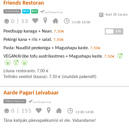
Friends Restoran
MUSTAMÄE
Wolt
Bolt
kuni 2h tasuta
0
|
53
11:00-16:00
EE
EN
Peedisupp kanaga + Naan.
7,50€
Pekingi kana + riis + salat.
7,50€
Pasta: Nuudlid peekoniga + Magushapu kaste.
7,50€
VEGAN:Krõbe tofu austrikastmes + Magushapu kaste.
7,50€
Lõuna restoranis: 7,00 €
Tellides veebist (kaasa): 7,50 € (sisaldab pakendit)
Aarde Pagari Leivabaar
PÕHJA-TALLINN
0
|
155
12:00-14:00
Täna kahjuks päevapakkumisi ei ole. Vabandame!