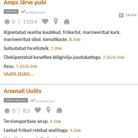
Amps Järve pubi
NÕMME
tasuta
0
|
1004
Küpsetatud sealiha kuubikud, friikartul, marineeritud kurk,
marineeritud sibul, tomatikaste.
8,50€
Suitsutatud forellisteik.
7,90€
Üleküpsetatud kanafilee köögivilja-juustukattega.
7,60/6,50€
Azuu.
7,20/6,50€
VAATA EDASI ...
Arsenali Uulits
PÕHJA-TALLINN
0
|
83
Tervisesportlase wrap.
9,50€
Laetud friikad rebitud sealihaga.
9,50€