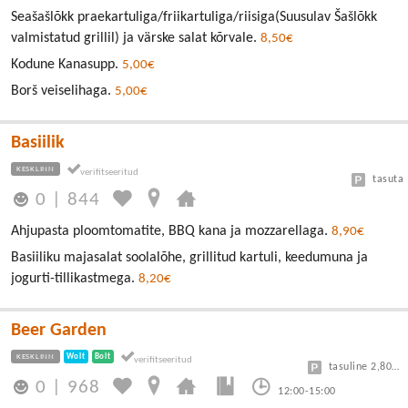
Seašašlõkk praekartuliga/friikartuliga/riisiga(Suusulav Šašlõkk
valmistatud grillil) ja värske salat kõrvale.
8,50€
Kodune Kanasupp.
5,00€
Borš veiselihaga.
5,00€
Basiilik
KESKLINN
tasuta
0
|
844
Ahjupasta ploomtomatite, BBQ kana ja mozzarellaga.
8,90€
Basiiliku majasalat soolalõhe, grillitud kartuli, keedumuna ja
jogurti-tillikastmega.
8,20€
Beer Garden
KESKLINN
Wolt
Bolt
tasuline 2,80/30min
0
|
968
12:00-15:00