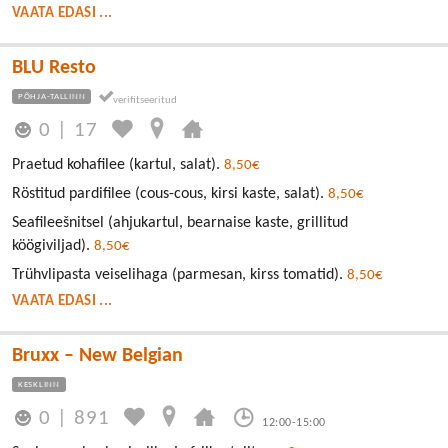
VAATA EDASI ...
BLU Resto
PÕHJA-TALLINN
0
|
17
Praetud kohafilee (kartul, salat).
8,50€
Röstitud pardifilee (cous-cous, kirsi kaste, salat).
8,50€
Seafileešnitsel (ahjukartul, bearnaise kaste, grillitud
köögiviljad).
8,50€
Trühvlipasta veiselihaga (parmesan, kirss tomatid).
8,50€
VAATA EDASI ...
Bruxx – New Belgian
KESKLINN
0
|
891
12:00-15:00