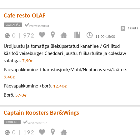
Cafe resto OLAF
LASNAMÄE
tasuta
0
|
972
11:00-15:00
Ürdijuustu ja tomatiga üleküpsetatud kanafilee / Grillitud
käsitöö veiseburger Cheddari juustu, friikartulite ja coleslaw
salatiga.
7,90€
Päevapakkumine + karastusjook/Mahl/Neptunas vesi/Jäätee.
9,40€
Päevapakkumine +borš.
12,40€
Borš.
5,90€
Captain Roosters Bar&Wings
KESKLINN
0
|
192