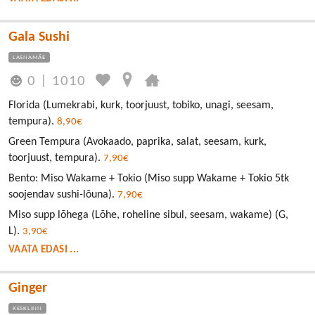
Gala Sushi
LASNAMÄE
0
|
1010
Florida (Lumekrabi, kurk, toorjuust, tobiko, unagi, seesam,
tempura).
8,90€
Green Tempura (Avokaado, paprika, salat, seesam, kurk,
toorjuust, tempura).
7,90€
Bento: Miso Wakame + Tokio (Miso supp Wakame + Tokio 5tk
soojendav sushi-lõuna).
7,90€
Miso supp lõhega (Lõhe, roheline sibul, seesam, wakame) (G,
L).
3,90€
VAATA EDASI ...
Ginger
KESKLINN