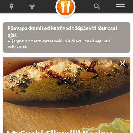
Päevapakkumised kehtivad tööpäeviti lõunasel
ajal!
Alljärgnevalt näete varasemaid, nüüdseks ilmselt aegunud,
pakkumisi.