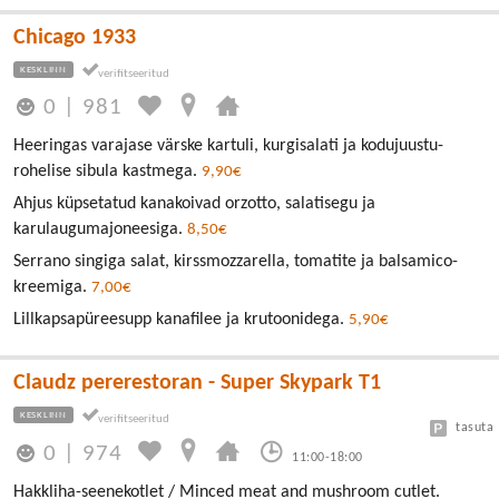
Chicago 1933
KESKLINN
0
|
981
Heeringas varajase värske kartuli, kurgisalati ja kodujuustu-
rohelise sibula kastmega.
9,90€
Ahjus küpsetatud kanakoivad orzotto, salatisegu ja
karulaugumajoneesiga.
8,50€
Serrano singiga salat, kirssmozzarella, tomatite ja balsamico-
kreemiga.
7,00€
Lillkapsapüreesupp kanafilee ja krutoonidega.
5,90€
Claudz pererestoran - Super Skypark T1
KESKLINN
tasuta
0
|
974
11:00-18:00
Hakkliha-seenekotlet / Minced meat and mushroom cutlet.