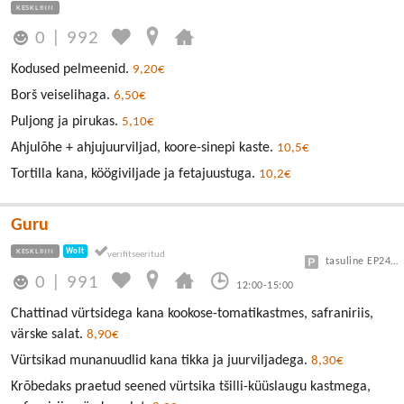
KESKLINN
0
|
992
Kodused pelmeenid.
9,20€
Borš veiselihaga.
6,50€
Puljong ja pirukas.
5,10€
Ahjulõhe + ahjujuurviljad, koore-sinepi kaste.
10,5€
Tortilla kana, köögiviljade ja fetajuustuga.
10,2€
Guru
KESKLINN
Wolt
tasuline EP24 või Vanalinn
0
|
991
12:00-15:00
Chattinad vürtsidega kana kookose-tomatikastmes, safraniriis,
värske salat.
8,90€
Vürtsikad munanuudlid kana tikka ja juurviljadega.
8,30€
Krõbedaks praetud seened vürtsika tšilli-küüslaugu kastmega,