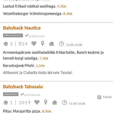
Laetud friikad rebitud sealihaga.
9,50€
Veiselihaburger trühvlimajoneesiga.
8,90€
Babyback Nautica
PÕHJA-TALLINN
3
|
814
11:00-15:00
Armeeniapärane sealihašašlõkk friikartulite, Ranch kastme ja
tomati-kurgi salatiga.
7,30€
Karastusjook/Mahl.
1,50€
Allikavesi ja Ciabatta toidu kõrvale Tasuta!
Babyback Tabasalu
HARJUMAA
tasuta
1
|
1019
11:30-15:00
Pitsa: Margaritta pizza.
8,90€