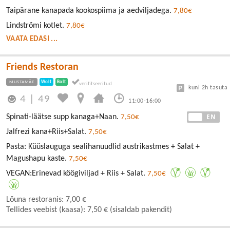
Taipärane kanapada kookospiima ja aedviljadega.
7,80€
Lindströmi kotlet.
7,80€
VAATA EDASI ...
Friends Restoran
MUSTAMÄE
Wolt
Bolt
kuni 2h tasuta
4
|
49
11:00-16:00
EE
EN
Spinati-läätse supp kanaga+Naan.
7,50€
Jalfrezi kana+Riis+Salat.
7,50€
Pasta: Küüslauguga sealihanuudlid austrikastmes + Salat +
Magushapu kaste.
7,50€
VEGAN:Erinevad köögiviljad + Riis + Salat.
7,50€
Lõuna restoranis: 7,00 €
Tellides veebist (kaasa): 7,50 € (sisaldab pakendit)