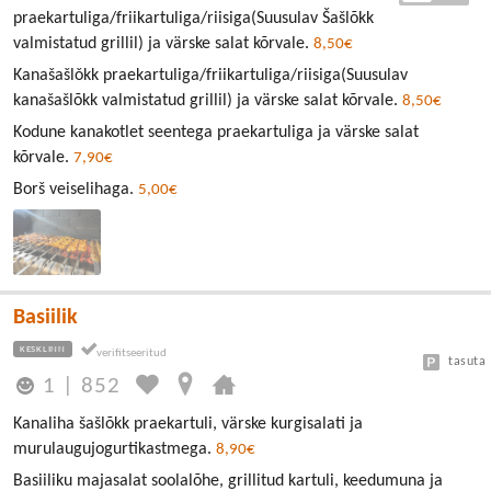
praekartuliga/friikartuliga/riisiga(Suusulav Šašlõkk
valmistatud grillil) ja värske salat kõrvale.
8,50€
Kanašašlǒkk praekartuliga/friikartuliga/riisiga(Suusulav
kanašašlõkk valmistatud grillil) ja värske salat kõrvale.
8,50€
Kodune kanakotlet seentega praekartuliga ja värske salat
kõrvale.
7,90€
Borš veiselihaga.
5,00€
Basiilik
KESKLINN
tasuta
1
|
852
Kanaliha šašlõkk praekartuli, värske kurgisalati ja
murulaugujogurtikastmega.
8,90€
Basiiliku majasalat soolalõhe, grillitud kartuli, keedumuna ja