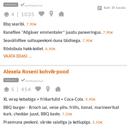
KRISTIINE
kuni 1h tasuta
4
|
1035
Bbq searibi.
7,90€
Kanafilee "Allgäuer emmentaler" juustu paneeringus.
7,90€
Seavälisfilee suitsupeekoni-õuna täidisega.
7,90€
Röstsibula hakk-kotlet.
6,90€
VAATA EDASI ...
Alexela Roseni kohvik-pood
KESKLINN
5
|
454
XL wrap kebabiga + friikartulid + Coca-Cola.
9,90€
BBQ burger - Brioch sai, veise pihv, frillis, tomat, marineeritud
kurk, cheddar juust, BBQ kaste.
7,50€
Praemuna peekoni, värske salatiga ja ketšupiga.
5,50€