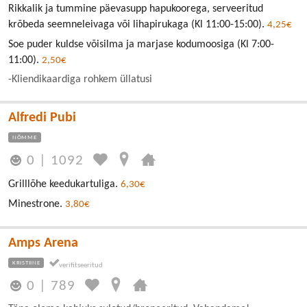
Rikkalik ja tummine päevasupp hapukoorega, serveeritud
krõbeda seemneleivaga või lihapirukaga (Kl 11:00-15:00).
4,25€
Soe puder kuldse võisilma ja marjase kodumoosiga (Kl 7:00-
11:00).
2,50€
-Kliendikaardiga rohkem üllatusi
Alfredi Pubi
NÕMME
0
|
1092
Grilllõhe keedukartuliga.
6,30€
Minestrone.
3,80€
Amps Arena
KRISTIINE
0
|
789