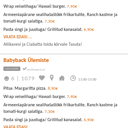
Wrap veiselihaga/ Hawaii burger.
7,90€
Armeeniapärane sealihašašlõkk friikartulite, Ranch kastme ja
tomati-kurgi salatiga.
7,30€
Pasta singi ja juustuga/ Grillitud kanasalat.
6,90€
VAATA EDASI ...
Allikavesi ja Ciabatta toidu kõrvale Tasuta!
Babyback Ülemiste
LASNAMÄE
6
|
1079
11:00-15:00
Pitsa: Margaritta pizza.
8,90€
Wrap veiselihaga/ Hawaii burger.
7,90€
Armeeniapärane sealihašašlõkk friikartulite, Ranch kastme ja
tomati-kurgi salatiga.
7,30€
Pasta singi ja juustuga/ Grillitud kanasalat.
6,90€
VAATA EDASI ...