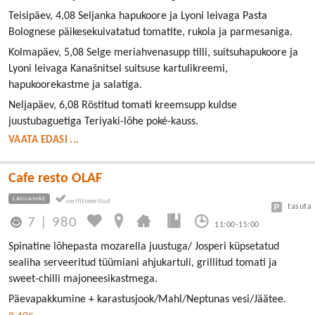
Teisipäev, 4,08 Seljanka hapukoore ja Lyoni leivaga Pasta
Bolognese päikesekuivatatud tomatite, rukola ja parmesaniga.
Kolmapäev, 5,08 Selge meriahvenasupp tilli, suitsuhapukoore ja
Lyoni leivaga Kanašnitsel suitsuse kartulikreemi,
hapukoorekastme ja salatiga.
Neljapäev, 6,08 Röstitud tomati kreemsupp kuldse
juustubaguetiga Teriyaki-lõhe poké-kauss.
VAATA EDASI ...
Cafe resto OLAF
LASNAMÄE
tasuta
7
|
980
11:00-15:00
Spinatine lõhepasta mozarella juustuga/ Josperi küpsetatud
sealiha serveeritud tüümiani ahjukartuli, grillitud tomati ja
sweet-chilli majoneesikastmega.
Päevapakkumine + karastusjook/Mahl/Neptunas vesi/Jäätee.