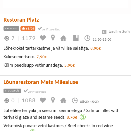
Restoran Platz
KESKLINN
61/24
tasuline 2€/h
7
|
1179
11:30-15:00
Lõhekroket tartarkastme ja värvilise salatiga.
8,90€
Kukeseenerisoto.
7,90€
Külm peedisupp vutimunadega.
5,90€
Lõunarestoran Mets Mäealuse
MUSTAMÄE
0
|
1088
08:30-15:30
Lõhefilee teriyaki ja seesami seemnetega / Salmon fillet with
teriyaki glaze and sesame seeds.
8,70€
Veisepõsk punase veini kastmes / Beef cheeks in red wine