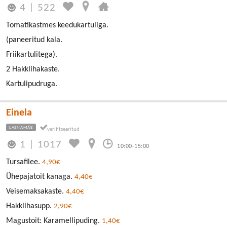
4
|
522
Tomatikastmes keedukartuliga.
(paneeritud kala.
Friikartulitega).
2 Hakklihakaste.
Kartulipudruga.
Einela
LASNAMÄE
1
|
1017
10:00-15:00
Tursafilee.
4,90€
Ühepajatoit kanaga.
4,40€
Veisemaksakaste.
4,40€
Hakklihasupp.
2,90€
Magustoit: Karamellipuding.
1,40€