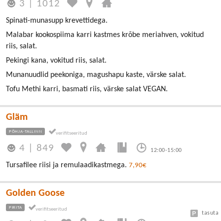
3
|
1012
Spinati-munasupp krevettidega.
Malabar kookospiima karri kastmes krõbe meriahven, vokitud
riis, salat.
Pekingi kana, vokitud riis, salat.
Munanuudlid peekoniga, magushapu kaste, värske salat.
Tofu Methi karri, basmati riis, värske salat VEGAN.
Gläm
PÕHJA-TALLINN
4
|
849
12:00-15:00
Tursafilee riisi ja remulaadikastmega.
7,90€
Golden Goose
PIRITA
tasuta