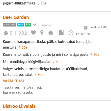
jogurti-tillikastmega.
8,20€
Beer Garden
KESKLINN
Wolt
Bolt
tasuline 2,80/30min
5
|
982
12:00-15:00
Koorene kanapasta, sibula, päikse kuivatatud tomati ja
juustuga.
7,50€
Koorene tomati, sibula, juustu ja mini spinatiga pasta.
7,50€
Mereandidega köögiviljasalat.
7,50€
Valges veinis ja rosmariiniga hautatud küülikukoivad,
kartulipüree, salat.
7,50€
VAATA EDASI ...
Tasuta vesi, leib/sai, või.
Iga 6 praad tasuta.
Bistroo Liivalaia