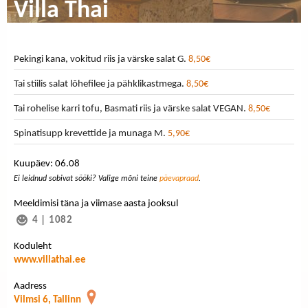
Villa Thai
Pekingi kana, vokitud riis ja värske salat G.
8,50€
Tai stiilis salat lõhefilee ja pähklikastmega.
8,50€
Tai rohelise karri tofu, Basmati riis ja värske salat VEGAN.
8,50€
Spinatisupp krevettide ja munaga M.
5,90€
Kuupäev: 06.08
Ei leidnud sobivat sööki? Valige mõni teine
päevapraad
.
Meeldimisi täna ja viimase aasta jooksul
4
|
1082
Koduleht
www.villathai.ee
Aadress
Vilmsi 6, Tallinn