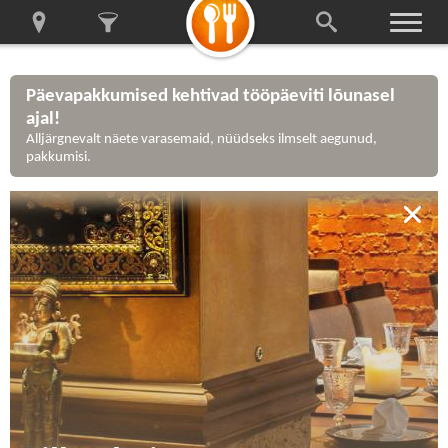
Päevapakkumised kehtivad tööpäeviti lõunasel
ajal!
Alljärgnevalt näete varasemaid, nüüdseks ilmselt aegunud,
pakkumisi.