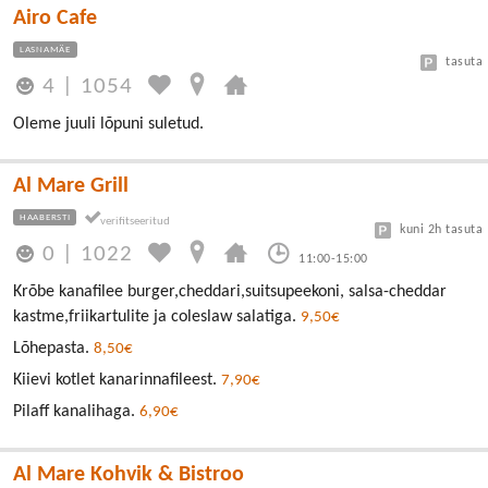
Airo Cafe
LASNAMÄE
tasuta
4
|
1054
Oleme juuli lõpuni suletud.
Al Mare Grill
HAABERSTI
kuni 2h tasuta
0
|
1022
11:00-15:00
Krõbe kanafilee burger,cheddari,suitsupeekoni, salsa-cheddar
kastme,friikartulite ja coleslaw salatiga.
9,50€
Lõhepasta.
8,50€
Kiievi kotlet kanarinnafileest.
7,90€
Pilaff kanalihaga.
6,90€
Al Mare Kohvik & Bistroo