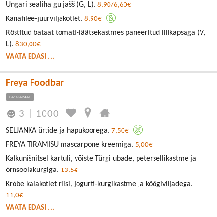
Ungari sealiha guljašš (G, L).
8,90/6,60€
Kanafilee-juurviljakotlet.
8,90€
Röstitud bataat tomati-läätsekastmes paneeritud lillkapsaga (V,
L).
830,00€
VAATA EDASI ...
Freya Foodbar
LASNAMÄE
3
|
1000
SELJANKA ürtide ja hapukoorega.
7,50€
FREYA TIRAMISU mascarpone kreemiga.
5,00€
Kalkunišnitsel kartuli, võiste Türgi ubade, petersellikastme ja
õrnsoolakurgiga.
13,5€
Krõbe kalakotlet riisi, jogurti-kurgikastme ja köögiviljadega.
11,0€
VAATA EDASI ...