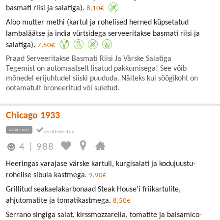
basmati riisi ja salatiga).
8,10€
Aloo mutter methi (kartul ja rohelised herned küpsetatud
lambaläätse ja india vürtsidega serveeritakse basmati riisi ja
salatiga).
7,50€
Praad Serveeritakse Basmati Riisi Ja Värske Salatiga
Tegemist on automaatselt lisatud pakkumisega! See võib
mõnedel erijuhtudel siiski puududa. Näiteks kui söögikoht on
ootamatult broneeritud või suletud.
Chicago 1933
KESKLINN
4
|
988
Heeringas varajase värske kartuli, kurgisalati ja kodujuustu-
rohelise sibula kastmega.
9,90€
Grillitud seakaelakarbonaad Steak House’i friikartulite,
ahjutomatite ja tomatikastmega.
8,50€
Serrano singiga salat, kirssmozzarella, tomatite ja balsamico-