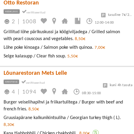
Otto Restoran
KESKLINN
tasuline 7€/24h
2
|
1008
12:00-14:00
Grillitud lõhe pärlkuskussi ja köögiviljadega / Grilled salmon
with pearl couscous and vegetables.
8,50€
Lõhe poke kinoaga / Salmon poke with quinoa.
7,00€
Selge kalasupp / Clear fish soup.
5,50€
Lõunarestoran Mets Lelle
KRISTIINE
kuni 4h tasuta
4
|
1094
08:30-15:00
Burger veiselihapihvi ja friikartulitega / Burger with beef and
french fries.
8,50€
Gruusiapärane kalkunikintsuliha / Georgian turkey thigh ( L).
8,30€
Kana tšahhohbili / Chicken chakhobili .
8,00€