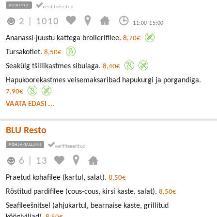
KESKLINN
2
|
1010
11:00-15:00
Ananassi-juustu kattega broilerifilee.
8,70€
Tursakotlet.
8,50€
Seakülg tšillikastmes sibulaga.
8,40€
Hapukoorekastmes veisemaksaribad hapukurgi ja porgandiga.
7,90€
VAATA EDASI ...
BLU Resto
PÕHJA-TALLINN
6
|
13
Praetud kohafilee (kartul, salat).
8,50€
Röstitud pardifilee (cous-cous, kirsi kaste, salat).
8,50€
Seafileešnitsel (ahjukartul, bearnaise kaste, grillitud