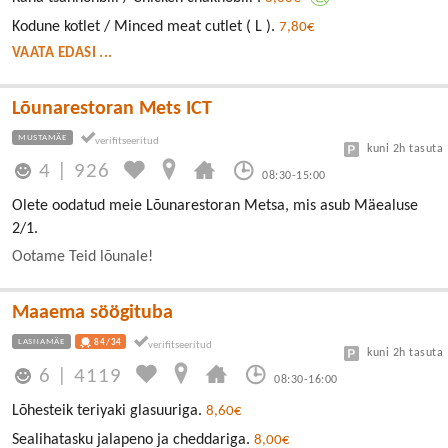
Kodune kotlet / Minced meat cutlet ( L ).
7,80€
VAATA EDASI ...
Lõunarestoran Mets ICT
MUSTAMÄE
kuni 2h tasuta
4
|
926
08:30-15:00
Olete oodatud meie Lõunarestoran Metsa, mis asub Mäealuse
2/1.
Ootame Teid lõunale!
Maaema söögituba
LASNAMÄE
84/34
kuni 2h tasuta
6
|
4119
08:30-16:00
Lõhesteik teriyaki glasuuriga.
8,60€
Sealihatasku jalapeno ja cheddariga.
8,00€