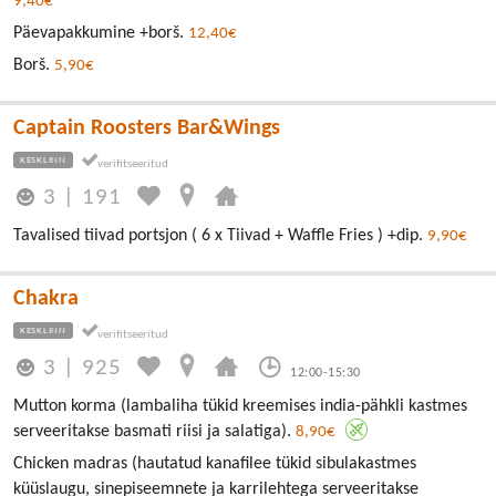
9,40€
Päevapakkumine +borš.
12,40€
Borš.
5,90€
Captain Roosters Bar&Wings
KESKLINN
3
|
191
Tavalised tiivad portsjon ( 6 x Tiivad + Waffle Fries ) +dip.
9,90€
Chakra
KESKLINN
3
|
925
12:00-15:30
Mutton korma (lambaliha tükid kreemises india-pähkli kastmes
serveeritakse basmati riisi ja salatiga).
8,90€
Chicken madras (hautatud kanafilee tükid sibulakastmes
küüslaugu, sinepiseemnete ja karrilehtega serveeritakse