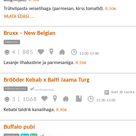
köögiviljad).
8,50€
Trühvlipasta veiselihaga (parmesan, kirss tomatid).
8,50€
VAATA EDASI ...
Bruxx – New Belgian
KESKLINN
4
|
885
12:00-15:00
Lasanje lihakastme ja parmesaniga.
8,50€
Brööder Kebab x Balti Jaama Turg
PÕHJA-TALLINN
kuni 1h tasuta
3
|
1068
11:30-15:00
Kebabi taldrik kanalihaga.
8,90€
Buffalo pubi
KRISTIINE
Wolt
Bolt