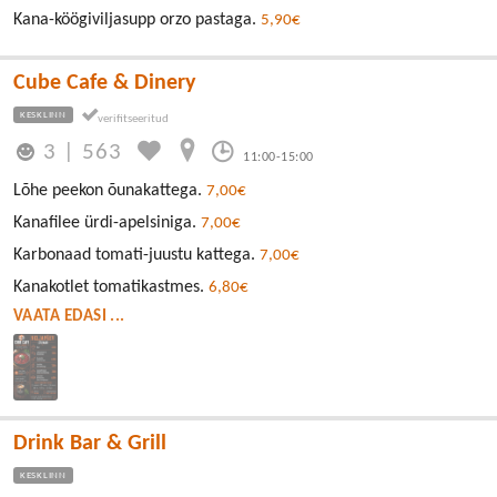
Kana-köögiviljasupp orzo pastaga.
5,90€
Cube Cafe & Dinery
KESKLINN
3
|
563
11:00-15:00
Lõhe peekon õunakattega.
7,00€
Kanafilee ürdi-apelsiniga.
7,00€
Karbonaad tomati-juustu kattega.
7,00€
Kanakotlet tomatikastmes.
6,80€
VAATA EDASI ...
Drink Bar & Grill
KESKLINN