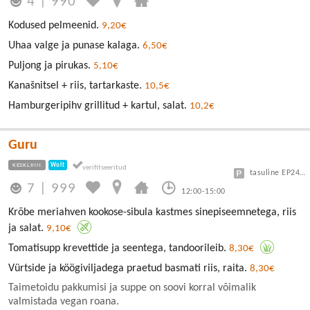
4
|
990
Kodused pelmeenid.
9,20€
Uhaa valge ja punase kalaga.
6,50€
Puljong ja pirukas.
5,10€
Kanašnitsel + riis, tartarkaste.
10,5€
Hamburgeripihv grillitud + kartul, salat.
10,2€
Guru
KESKLINN
Wolt
tasuline EP24 või Vanalinn
7
|
999
12:00-15:00
Krõbe meriahven kookose-sibula kastmes sinepiseemnetega, riis
ja salat.
9,10€
Tomatisupp krevettide ja seentega, tandoorileib.
8,30€
Vürtside ja köögiviljadega praetud basmati riis, raita.
8,30€
Taimetoidu pakkumisi ja suppe on soovi korral võimalik
valmistada vegan roana.