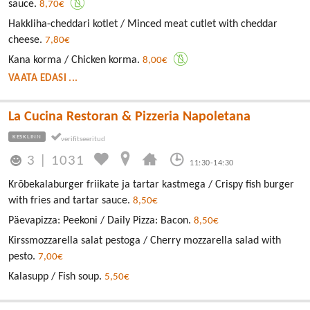
sauce.
8,70€
Hakkliha-cheddari kotlet / Minced meat cutlet with cheddar
cheese.
7,80€
Kana korma / Chicken korma.
8,00€
VAATA EDASI ...
La Cucina Restoran & Pizzeria Napoletana
KESKLINN
3
|
1031
11:30-14:30
Krõbekalaburger friikate ja tartar kastmega / Crispy fish burger
with fries and tartar sauce.
8,50€
Päevapizza: Peekoni / Daily Pizza: Bacon.
8,50€
Kirssmozzarella salat pestoga / Cherry mozzarella salad with
pesto.
7,00€
Kalasupp / Fish soup.
5,50€