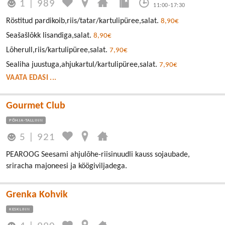
1
|
989
11:00-17:30
Röstitud pardikoib,riis/tatar/kartulipüree,salat.
8,90€
Seašašlõkk lisandiga,salat.
8,90€
Lõherull,riis/kartulipüree,salat.
7,90€
Sealiha juustuga,ahjukartul/kartulipüree,salat.
7,90€
VAATA EDASI ...
Gourmet Club
PÕHJA-TALLINN
5
|
921
PEAROOG Seesami ahjulõhe-riisinuudli kauss sojaubade,
sriracha majoneesi ja köögiviljadega.
Grenka Kohvik
KESKLINN