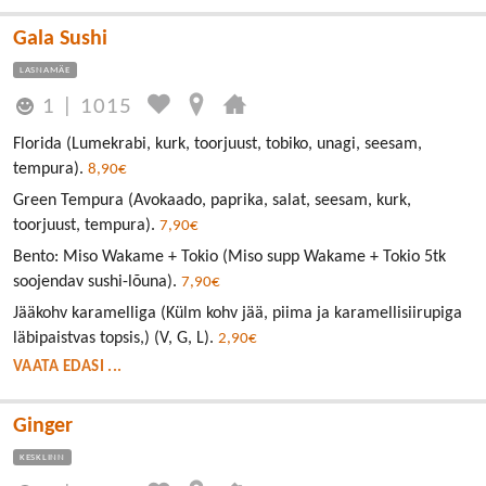
Gala Sushi
LASNAMÄE
1
|
1015
Florida (Lumekrabi, kurk, toorjuust, tobiko, unagi, seesam,
tempura).
8,90€
Green Tempura (Avokaado, paprika, salat, seesam, kurk,
toorjuust, tempura).
7,90€
Bento: Miso Wakame + Tokio (Miso supp Wakame + Tokio 5tk
soojendav sushi-lõuna).
7,90€
Jääkohv karamelliga (Külm kohv jää, piima ja karamellisiirupiga
läbipaistvas topsis,) (V, G, L).
2,90€
VAATA EDASI ...
Ginger
KESKLINN