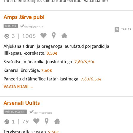
Täna oleme kahjuks suletud/broneeritud. Vabandame!
Amps Järve pubi
NÕMME
tasuta
3
|
1005
Ahjukana sidruni ja oreganoga, aurutatud porgandid ja
lillkapsas, koorekaste.
8,50€
Seašnitsel mädarõika-juustukattega.
7,60/6,50€
Kanarull ürdivõiga.
7,60€
Paneeritud räimefilee tartar-kastmega.
7,60/6,50€
VAATA EDASI ...
Arsenali Uulits
PÕHJA-TALLINN
1
|
79
Tervisesportlase wrap.
9,50€