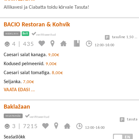
Allikavesi ja Ciabatta toidu kõrvale Tasuta!
BACIO Restoran & Kohvik
KESKLINN
Bolt
tasuline 1,50 eur/h
4
|
435
12:00-16:00
Caesari salat kanaga.
9,00€
Kodused pelmeenid.
9,00€
Caesari salat tomatiga.
8,00€
Seljanka.
7,00€
VAATA EDASI ...
Baklažaan
MUSTAMÄE
tasuta
3
|
7215
12:00-16:00
EE
EN
Seašašlõkk