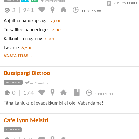
kuni 2h tasuta
2
|
941
11:00-15:00
Ahjuliha hapukapsaga.
7,00€
Tursafilee paneeringus.
7,00€
Kalkuni strooganov.
7,00€
Lasanje.
6,50€
VAATA EDASI ...
Bussipargi Bistroo
MUSTAMÄE
0
|
174
10:00-15:00
Täna kahjuks päevapakkumisi ei ole. Vabandame!
Cafe Lyon Meistri
HAABERSTI