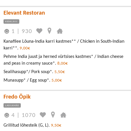
Elevant Restoran
KESKLINN
1
|
930
Kanafilee Lõuna-India karri kastmes** / Chicken in South-Indian
karri**.
9,00€
Pehme India juust ja herned vürtsises kastmes* / Indian cheese
and peas in creamy sauce*.
8,00€
Sealihasupp*/ Pork soup*.
5,50€
Munasupp* / Egg soup*.
5,00€
Fredo Öpik
LASNAMÄE
4
|
1070
Grillitud lõhesteik (G, L).
9,50€