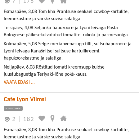
7
|
175
Esmaspäev, 3,08 Tom kha Prantsuse seakael cowboy-kartulite,
leemekastme ja värske suvise salatiga.
Teisipäev, 4,08 Seljanka hapukoore ja Lyoni leivaga Pasta
Bolognese päikesekuivatatud tomatite, rukola ja parmesaniga.
Kolmapäev, 5,08 Selge meriahvenasupp tilli, suitsuhapukoore ja
Lyoni leivaga Kanašnitsel suitsuse kartulikreemi,
hapukoorekastme ja salatiga.
Neljapäev, 6,08 Röstitud tomati kreemsupp kuldse
juustubaguetiga Teriyaki-lõhe poké-kauss.
VAATA EDASI ...
Cafe Lyon Viimsi
HARJUMAA
2
|
182
Esmaspäev, 3,08 Tom kha Prantsuse seakael cowboy-kartulite,
leemekastme ja värske suvise salatiga.