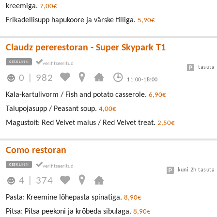
kreemiga.
7,00€
Frikadellisupp hapukoore ja värske tilliga.
5,90€
Claudz pererestoran - Super Skypark T1
KESKLINN
tasuta
0
|
982
11:00-18:00
Kala-kartulivorm / Fish and potato casserole.
6,90€
Talupojasupp / Peasant soup.
4,00€
Magustoit: Red Velvet maius / Red Velvet treat.
2,50€
Como restoran
KESKLINN
kuni 2h tasuta
4
|
374
Pasta: Kreemine löhepasta spinatiga.
8,90€
Pitsa: Pitsa peekoni ja krõbeda sibulaga.
8,90€