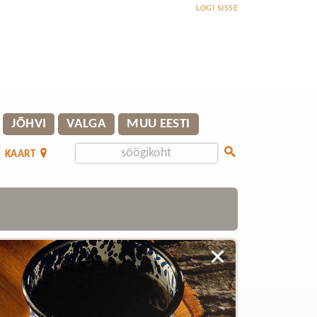
LOGI SISSE
JÕHVI
VALGA
MUU EESTI
KAART