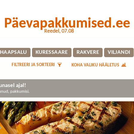
Päevapakkumised.ee
Reedel, 07.08
HAAPSALU
KURESSAARE
RAKVERE
VILJANDI
FILTREERI JA SORTEERI
KOHA VALIKU HÄÄLETUS
nasel ajal!
gunud, pakkumisi.