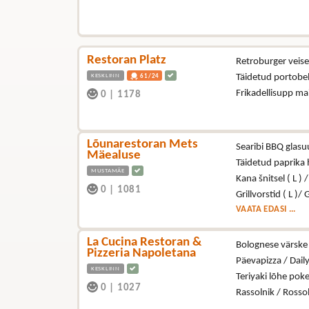
Restoran Platz
Retroburger veisel
KESKLINN
Täidetud portobel
61/24
Frikadellisupp ma
0
|
1178
Lõunarestoran Mets
Searibi BBQ glasuu
Mäealuse
Täidetud paprika
MUSTAMÄE
Kana šnitsel ( L ) 
0
|
1081
Grillvorstid ( L )/ 
VAATA EDASI ...
La Cucina Restoran &
Bolognese värske 
Pizzeria Napoletana
Päevapizza / Dail
KESKLINN
Teriyaki lõhe poke
0
|
1027
Rassolnik / Rosso