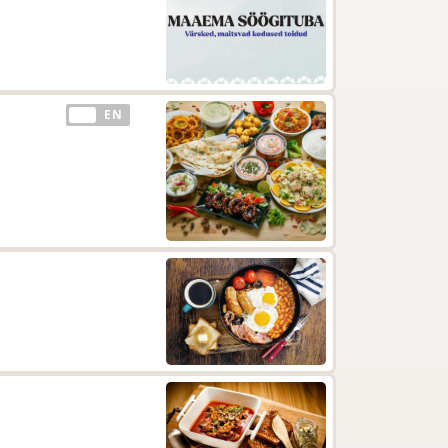
EE
EN