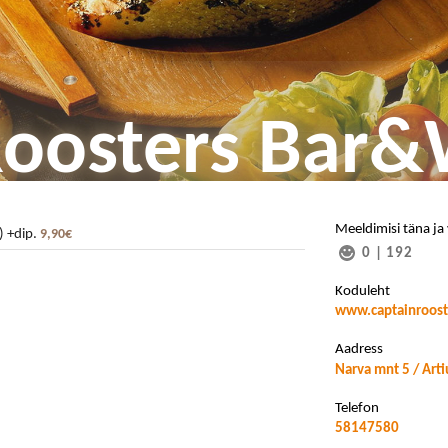
Roosters Bar&
Meeldimisi täna ja
 ) +dip.
9,90€
0
|
192
Koduleht
www.captainroost
Aadress
Narva mnt 5 / Arti
Telefon
58147580