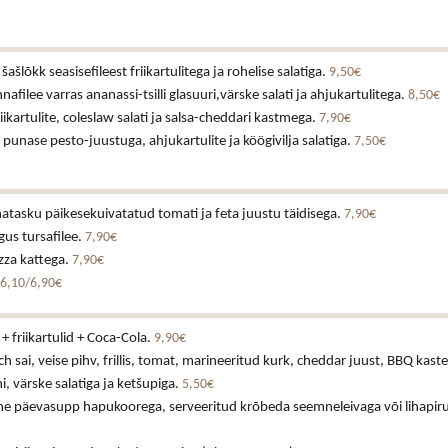
ašlõkk seasisefileest friikartulitega ja rohelise salatiga.
9,50€
nnafilee varras ananassi-tsilli glasuuri,värske salati ja ahjukartulitega.
8,50€
iikartulite, coleslaw salati ja salsa-cheddari kastmega.
7,90€
v punase pesto-juustuga, ahjukartulite ja köögivilja salatiga.
7,50€
tasku päikesekuivatatud tomati ja feta juustu täidisega.
7,90€
us tursafilee.
7,90€
izza kattega.
7,90€
6,10/6,90€
+ friikartulid + Coca-Cola.
9,90€
h sai, veise pihv, frillis, tomat, marineeritud kurk, cheddar juust, BBQ kast
 värske salatiga ja ketšupiga.
5,50€
ne päevasupp hapukoorega, serveeritud krõbeda seemneleivaga või lihapiru