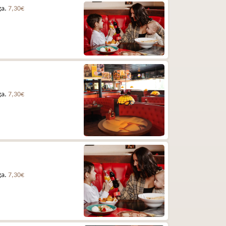
ga.
7,30€
ga.
7,30€
ga.
7,30€