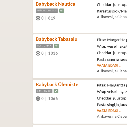
Babyback Nautica
Cheddari juustupa
PÕHJA-TALLINN
Karastusjook/Ma
Allikavesi ja Ciab
0
|
819
Babyback Tabasalu
Pitsa: Margaritta 
HARJUMAA
Wrap veiselihaga/
Cheddari juustupa
0
|
1016
Pasta singi ja juu
VAATA EDASI ...
Allikavesi ja Ciab
Babyback Ülemiste
Pitsa: Margaritta 
LASNAMÄE
Wrap veiselihaga/
Cheddari juustupa
0
|
1066
Pasta singi ja juu
VAATA EDASI ...
Allikavesi ja Ciab