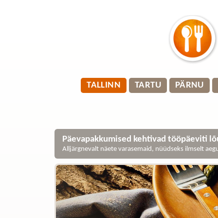
TALLINN
TARTU
PÄRNU
Päevapakkumised kehtivad tööpäeviti lõu
Alljärgnevalt näete varasemaid, nüüdseks ilmselt ae