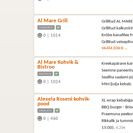
Al Mare Grill
Grillitud AL MARE š
HAABERSTI
Grillitud kalkuniri
Krõbe kanafilee fr
0
|
1014
Grillitud veisepih
VAATA EDASI ...
Al Mare Kohvik &
Kreekapärane kana
Bistroo
Seemne paneering
KRISTIINE
Sealiha saalami p
0
|
1024
Mini ljulja kebab.
Alexela Roseni kohvik-
XL wrap kebabiga 
pood
BBQ burger - Brioc
KESKLINN
Praemuna peekoni,
0
|
460
Rikkalik ja tummi
15:00).
4,25€