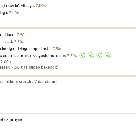
a ja suvikõrvitsaga.
7,80€
laga.
7,80€
a + Naan.
7,50€
 + salat.
7,50€
eekoniga + Magushapu kaste.
7,50€
u austrikastmes + Magushapu kaste.
7,50€
 7,00 €
kaasa): 7,50 € (sisaldab pakendit)
vapakkumisi ei ole. Vabandame!
ni 14,august.