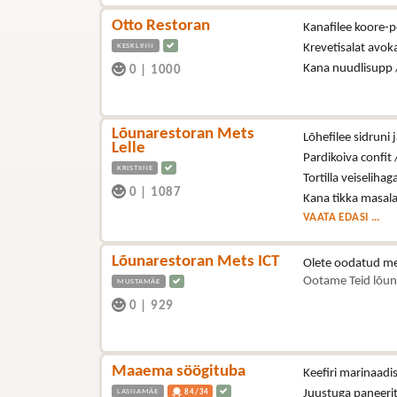
Otto Restoran
Kanafilee koore-p
KESKLINN
Krevetisalat avo
Kana nuudlisupp 
0
|
1000
Lõunarestoran Mets
Lõhefilee sidruni j
Lelle
Pardikoiva confit /
KRISTIINE
Tortilla veiselihag
0
|
1087
Kana tikka masala
VAATA EDASI ...
Lõunarestoran Mets ICT
Olete oodatud me
Ootame Teid lõun
MUSTAMÄE
0
|
929
Maaema söögituba
Keefiri marinaad
LASNAMÄE
Juustuga paneerit
84/34