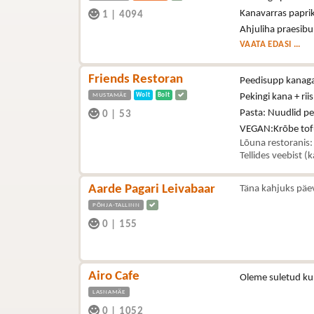
Kanavarras paprik
1
|
4094
Ahjuliha praesibu
VAATA EDASI ...
Friends Restoran
Peedisupp kanag
MUSTAMÄE
Wolt
Bolt
Pekingi kana + riis
Pasta: Nuudlid p
0
|
53
VEGAN:Krõbe tof
Lõuna restoranis:
Tellides veebist (
Aarde Pagari Leivabaar
Täna kahjuks päe
PÕHJA-TALLINN
0
|
155
Airo Cafe
Oleme suletud ku
LASNAMÄE
0
|
1052