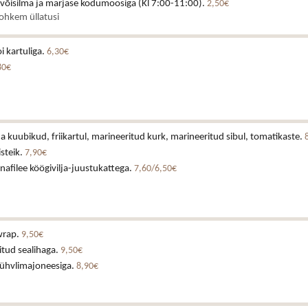
 võisilma ja marjase kodumoosiga (Kl 7:00-11:00).
2,50€
rohkem üllatusi
i kartuliga.
6,30€
80€
a kuubikud, friikartul, marineeritud kurk, marineeritud sibul, tomatikaste.
isteik.
7,90€
afilee köögivilja-juustukattega.
7,60/6,50€
wrap.
9,50€
itud sealihaga.
9,50€
rühvlimajoneesiga.
8,90€