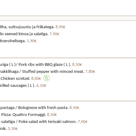
iha, suitsujuustu ja friikatega.
8,90€
lo seened kinoa ja salatiga.
7,90€
itserohelisega.
5,90€
riga ( L )/ Pork ribs with BBQ glaze ( L ).
8,50€
 hakklihaga / Stuffed pepper with minced meat.
7,80€
/ Chicken scnitzel.
8,00€
Grilled sausages ( L ).
6,10€
pastaga / Bolognese with fresh pasta.
8,50€
y Pizza: Quattro Formaggi.
8,50€
 salatiga / Poke salad with teriyaki salmon.
7,00€
lnik.
5,50€