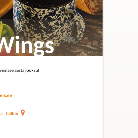
Wings
 viimase aasta jooksul
ers.ee
us, Tallinn