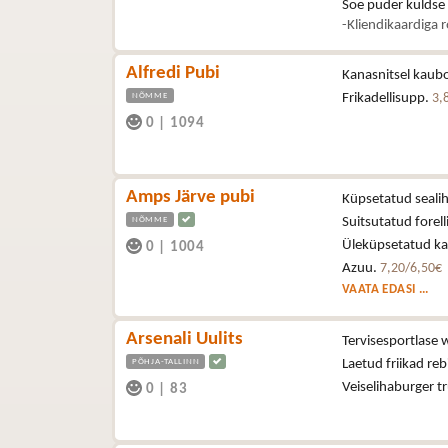
Soe puder kuldse
-Kliendikaardiga 
Alfredi Pubi
Kanasnitsel kaubo
NÕMME
Frikadellisupp.
3,
0
|
1094
Amps Järve pubi
Küpsetatud sealih
NÕMME
Suitsutatud forell
Üleküpsetatud kan
0
|
1004
Azuu.
7,20/6,50€
VAATA EDASI ...
Arsenali Uulits
Tervisesportlase 
PÕHJA-TALLINN
Laetud friikad reb
Veiselihaburger t
0
|
83