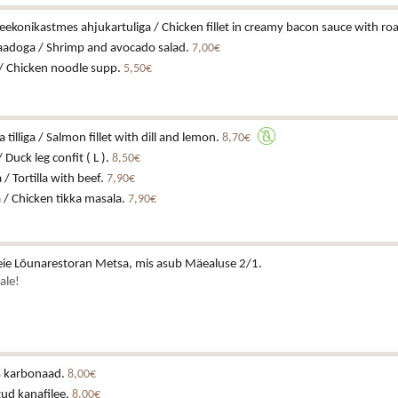
eekonikastmes ahjukartuliga / Chicken fillet in creamy bacon sauce with ro
kaadoga / Shrimp and avocado salad.
7,00€
/ Chicken noodle supp.
5,50€
a tilliga / Salmon fillet with dill and lemon.
8,70€
 Duck leg confit ( L ).
8,50€
a / Tortilla with beef.
7,90€
 / Chicken tikka masala.
7,90€
ie Lõunarestoran Metsa, mis asub Mäealuse 2/1.
ale!
is karbonaad.
8,00€
ud kanafilee.
8,00€