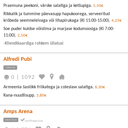
Praemuna peekoni, värske salatiga ja ketšupiga.
5,50€
Rikkalik ja tummine päevasupp hapukoorega, serveeritud
krõbeda seemneleivaga või lihapirukaga (Kl 11:00-15:00).
4,25€
Soe puder kuldse võisilma ja marjase kodumoosiga (Kl 7:00-
11:00).
2,50€
-Kliendikaardiga rohkem üllatusi
Alfredi Pubi
NÕMME
0
|
1092
Armeenia šaslõkk friikatega ja coleslaw salatiga.
6,30€
Kana-nuudlisupp.
3,80€
Amps Arena
KRISTIINE