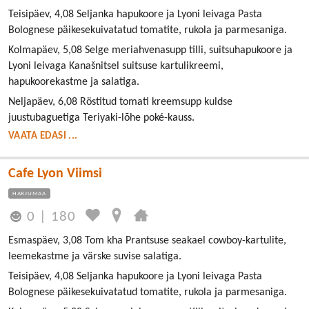
Teisipäev, 4,08 Seljanka hapukoore ja Lyoni leivaga Pasta
Bolognese päikesekuivatatud tomatite, rukola ja parmesaniga.
Kolmapäev, 5,08 Selge meriahvenasupp tilli, suitsuhapukoore ja
Lyoni leivaga Kanašnitsel suitsuse kartulikreemi,
hapukoorekastme ja salatiga.
Neljapäev, 6,08 Röstitud tomati kreemsupp kuldse
juustubaguetiga Teriyaki-lõhe poké-kauss.
VAATA EDASI ...
Cafe Lyon Viimsi
HARJUMAA
0
|
180
Esmaspäev, 3,08 Tom kha Prantsuse seakael cowboy-kartulite,
leemekastme ja värske suvise salatiga.
Teisipäev, 4,08 Seljanka hapukoore ja Lyoni leivaga Pasta
Bolognese päikesekuivatatud tomatite, rukola ja parmesaniga.