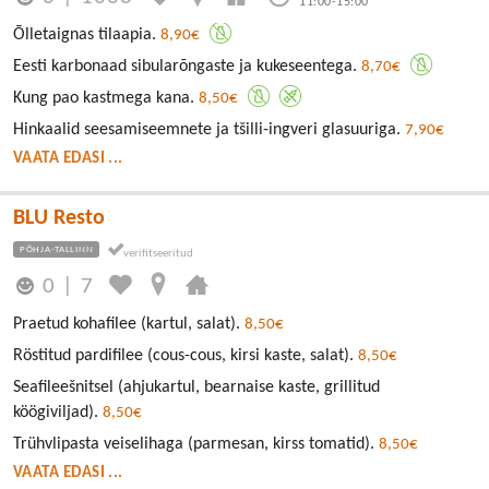
11:00-15:00
Õlletaignas tilaapia.
8,90€
Eesti karbonaad sibularõngaste ja kukeseentega.
8,70€
Kung pao kastmega kana.
8,50€
Hinkaalid seesamiseemnete ja tšilli-ingveri glasuuriga.
7,90€
VAATA EDASI ...
BLU Resto
PÕHJA-TALLINN
0
|
7
Praetud kohafilee (kartul, salat).
8,50€
Röstitud pardifilee (cous-cous, kirsi kaste, salat).
8,50€
Seafileešnitsel (ahjukartul, bearnaise kaste, grillitud
köögiviljad).
8,50€
Trühvlipasta veiselihaga (parmesan, kirss tomatid).
8,50€
VAATA EDASI ...