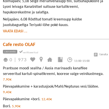
Kolmapäev, 5,08 Selge meriahvenasupp tilli, suitsuhapukoore ja
Lyoni leivaga Kanašnitsel suitsuse kartulikreemi,
hapukoorekastme ja salatiga.
Neljapäev, 6,08 Röstitud tomati kreemsupp kuldse
juustubaguetiga Teriyaki-lõhe poké-kauss.
VAATA EDASI ...
Cafe resto OLAF
LASNAMÄE
tasuta
0
|
973
11:00-15:00
Prantsuse moodi sealiha / Aasia marinaadis kanafilee
serveeritud kartuli-spinatikreemi, koorese valge-veinikastmega.
7,90€
Päevapakkumine + karastusjook/Mahl/Neptunas vesi/Jäätee.
9,40€
Päevapakkumine +borš.
12,40€
Borš.
5,90€