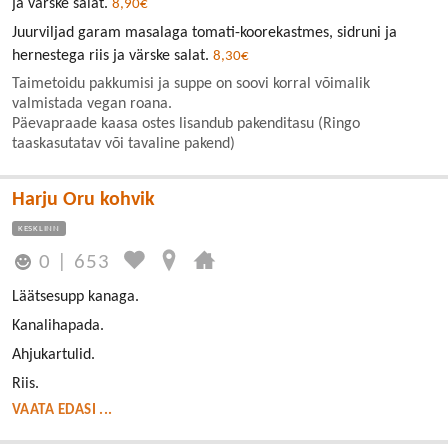
ja värske salat.
8,90€
Juurviljad garam masalaga tomati-koorekastmes, sidruni ja
hernestega riis ja värske salat.
8,30€
Taimetoidu pakkumisi ja suppe on soovi korral võimalik
valmistada vegan roana.
Päevapraade kaasa ostes lisandub pakenditasu (Ringo
taaskasutatav või tavaline pakend)
Harju Oru kohvik
KESKLINN
0
|
653
Läätsesupp kanaga.
Kanalihapada.
Ahjukartulid.
Riis.
VAATA EDASI ...