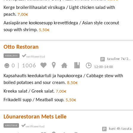
Kerge broilerilihasalat virsikuga / Light chicken salad with
peach.
7,00€
Aasiapärane kookosesupp krevettidega / Asian style coconut
soup with shrimp.
5,50€
Otto Restoran
KESKLINN
tasuline 7€/24h
0
|
1006
12:00-14:00
Kapsahautis keedukartuli ja hapukoorega / Cabbage stew with
boiled potatoes and sour cream.
8,50€
Kreeka salat / Greek salat.
7,00€
Frikadelli supp / Meatball soup.
5,50€
Lõunarestoran Mets Lelle
KRISTIINE
kuni 4h tasuta