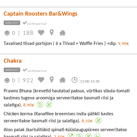
Captain Roosters Bar&Wings
KESKLINN
0
|
188
Tavalised tiivad portsjon ( 6 x Tiivad + Waffle Fries ) +dip.
9,90€
Chakra
KESKLINN
0
|
922
12:00-15:30
Prawns Bhuna (krevetid hautatud paksus, vürtikas sibula-tomati
kastmes tugeva aroomiga serveeritakse basmati riisi ja
salatiga).
8,90€
Chicken korma (Kanafilee kreemises india-pähkli kastes
serveeritakse basmati riisi ja salatiga).
8,10€
Aloo palak (kartulitükid spinati-küüslaugupürees serveeritakse
basmati riisi ja salatiga).