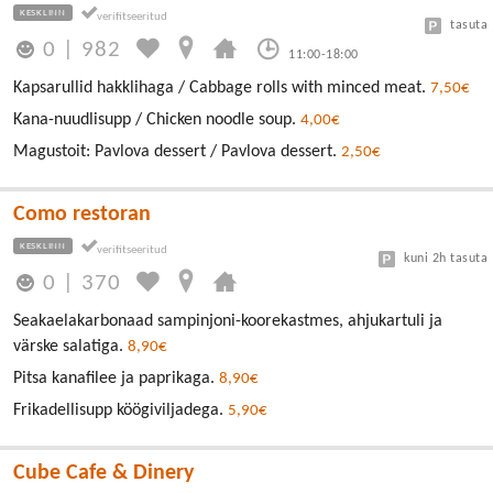
KESKLINN
tasuta
0
|
982
11:00-18:00
Kapsarullid hakklihaga / Cabbage rolls with minced meat.
7,50€
Kana-nuudlisupp / Chicken noodle soup.
4,00€
Magustoit: Pavlova dessert / Pavlova dessert.
2,50€
Como restoran
KESKLINN
kuni 2h tasuta
0
|
370
Seakaelakarbonaad sampinjoni-koorekastmes, ahjukartuli ja
värske salatiga.
8,90€
Pitsa kanafilee ja paprikaga.
8,90€
Frikadellisupp köögiviljadega.
5,90€
Cube Cafe & Dinery