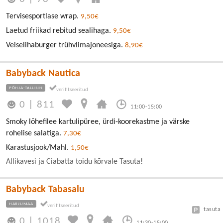
Tervisesportlase wrap.
9,50€
Laetud friikad rebitud sealihaga.
9,50€
Veiselihaburger trühvlimajoneesiga.
8,90€
Babyback Nautica
PÕHJA-TALLINN
0
|
811
11:00-15:00
Smoky lõhefilee kartulipüree, ürdi-koorekastme ja värske
rohelise salatiga.
7,30€
Karastusjook/Mahl.
1,50€
Allikavesi ja Ciabatta toidu kõrvale Tasuta!
Babyback Tabasalu
HARJUMAA
tasuta
0
|
1018