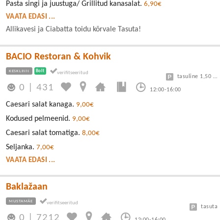
Pasta singi ja juustuga/ Grillitud kanasalat.
6,90€
VAATA EDASI ...
Allikavesi ja Ciabatta toidu kõrvale Tasuta!
BACIO Restoran & Kohvik
KESKLINN
Bolt
tasuline 1,50 eur/h
0
|
431
12:00-16:00
Caesari salat kanaga.
9,00€
Kodused pelmeenid.
9,00€
Caesari salat tomatiga.
8,00€
Seljanka.
7,00€
VAATA EDASI ...
Baklažaan
MUSTAMÄE
tasuta
0
|
7212
12:00-16:00