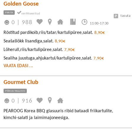
Golden Goose
PIRITA
tasuta
0
|
988
11:00-17:30
Röstitud pardikoib,riis/tatar/kartulipüree,salat.
8,90€
Seašašlõkk lisandiga,salat.
8,90€
Lõherull,riis/kartulipüree,salat.
7,90€
Sealiha juustuga,ahjukartul/kartulipüree,salat.
7,90€
VAATA EDASI ...
Gourmet Club
PÕHJA-TALLINN
0
|
916
PEAROOG Korea BBQ glasuuris ribid bataadi friikartulite,
kimchi-salati ja laimimajoneesiga.