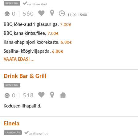
KESKLINN
0
|
560
11:00-15:00
BBQ lõhe-austri glasuuriga.
7,00€
BBQ kana kintsufilee.
7,00€
Kana-shapinjoni koorekaste.
6,80€
Sealiha- köögiviljapada.
6,80€
VAATA EDASI ...
Drink Bar & Grill
KESKLINN
0
|
518
Kodused lihapallid.
Einela
LASNAMÄE