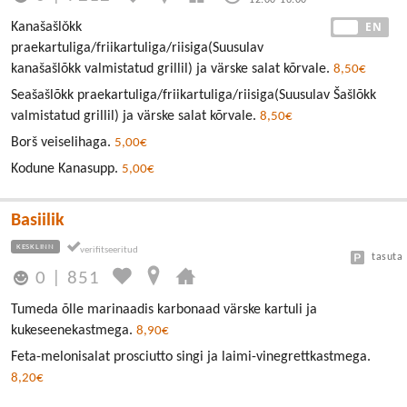
EE
EN
Kanašašlǒkk
praekartuliga/friikartuliga/riisiga(Suusulav
kanašašlõkk valmistatud grillil) ja värske salat kõrvale.
8,50€
Seašašlõkk praekartuliga/friikartuliga/riisiga(Suusulav Šašlõkk
valmistatud grillil) ja värske salat kõrvale.
8,50€
Borš veiselihaga.
5,00€
Kodune Kanasupp.
5,00€
Basiilik
KESKLINN
tasuta
0
|
851
Tumeda õlle marinaadis karbonaad värske kartuli ja
kukeseenekastmega.
8,90€
Feta-melonisalat prosciutto singi ja laimi-vinegrettkastmega.
8,20€