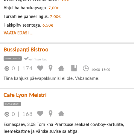
Ahjuliha hapukapsaga.
7,00€
Tursafilee paneeringus.
7,00€
Hakkpihv seentega.
6,50€
VAATA EDASI ...
Bussipargi Bistroo
MUSTAMÄE
0
|
174
10:00-15:00
Täna kahjuks päevapakkumisi ei ole. Vabandame!
Cafe Lyon Meistri
HAABERSTI
0
|
168
Esmaspäev, 3,08 Tom kha Prantsuse seakael cowboy-kartulite,
leemekastme ja värske suvise salatiga.