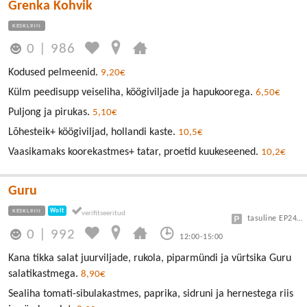
Grenka Kohvik
KESKLINN
0
|
986
Kodused pelmeenid.
9,20€
Külm peedisupp veiseliha, köögiviljade ja hapukoorega.
6,50€
Puljong ja pirukas.
5,10€
Lõhesteik+ köögiviljad, hollandi kaste.
10,5€
Vaasikamaks koorekastmes+ tatar, proetid kuukeseened.
10,2€
Guru
KESKLINN
Wolt
tasuline EP24 või Vanalinn
0
|
992
12:00-15:00
Kana tikka salat juurviljade, rukola, piparmündi ja vürtsika Guru
salatikastmega.
8,90€
Sealiha tomati-sibulakastmes, paprika, sidruni ja hernestega riis