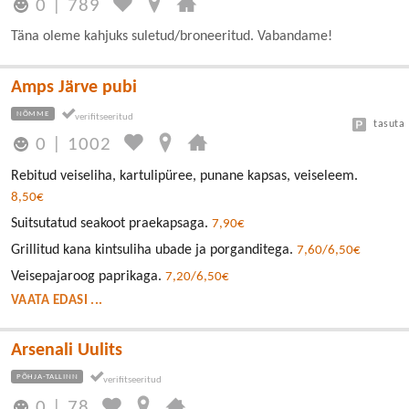
0
|
789
Täna oleme kahjuks suletud/broneeritud. Vabandame!
Amps Järve pubi
NÕMME
tasuta
0
|
1002
Rebitud veiseliha, kartulipüree, punane kapsas, veiseleem.
8,50€
Suitsutatud seakoot praekapsaga.
7,90€
Grillitud kana kintsuliha ubade ja porganditega.
7,60/6,50€
Veisepajaroog paprikaga.
7,20/6,50€
VAATA EDASI ...
Arsenali Uulits
PÕHJA-TALLINN
0
|
78