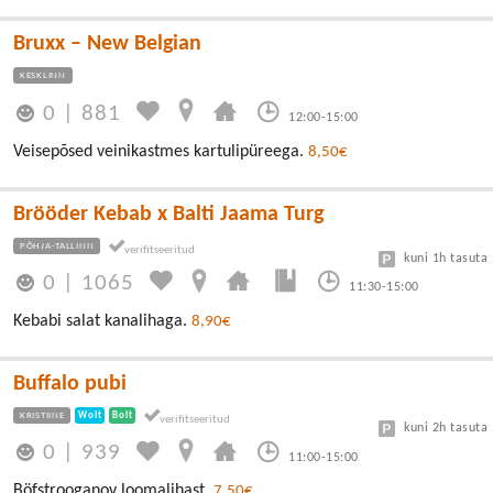
Bruxx – New Belgian
KESKLINN
0
|
881
12:00-15:00
Veisepõsed veinikastmes kartulipüreega.
8,50€
Brööder Kebab x Balti Jaama Turg
PÕHJA-TALLINN
kuni 1h tasuta
0
|
1065
11:30-15:00
Kebabi salat kanalihaga.
8,90€
Buffalo pubi
KRISTIINE
Wolt
Bolt
kuni 2h tasuta
0
|
939
11:00-15:00
Böfstrooganov loomalihast.
7,50€