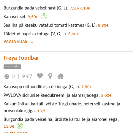
Burgundia pada veiselihast (G, L).
9,50/7,10€
Kanašnitsel.
9,50€
Sealiha päikesekuivatatud tomati kastmes (G, L).
8,90€
Täidetud paprika tofuga (V, G, L).
8,90€
VAATA EDASI ...
Freya Foodbar
LASNAMÄE
0
|
997
Kanasupp niitnuudlite ja ürtidega (G, L).
7,50€
PAVLOVA sidrunise keedukreemi ja aiamarjadega.
5,00€
Kalkunišnitsel kartuli, võiste Türgi ubade, petersellikastme ja
õrnsoolakurgiga.
13,5€
Burgundia pada veiseliha, ürdiste kartulite ja aiarohelisega.
11,0€