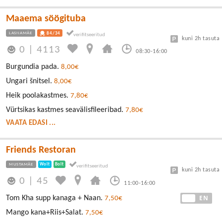
Maaema söögituba
LASNAMÄE
84/34
kuni 2h tasuta
0
|
4113
08:30-16:00
Burgundia pada.
8,00€
Ungari šnitsel.
8,00€
Heik poolakastmes.
7,80€
Vürtsikas kastmes seavälisfileeribad.
7,80€
VAATA EDASI ...
Friends Restoran
MUSTAMÄE
Wolt
Bolt
kuni 2h tasuta
0
|
45
11:00-16:00
EE
EN
Tom Kha supp kanaga + Naan.
7,50€
Mango kana+Riis+Salat.
7,50€