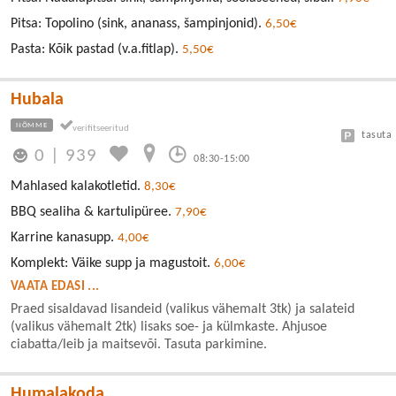
Pitsa: Topolino (sink, ananass, šampinjonid).
6,50€
Pasta: Kõik pastad (v.a.fitlap).
5,50€
Hubala
NÕMME
tasuta
0
|
939
08:30-15:00
Mahlased kalakotletid.
8,30€
BBQ sealiha & kartulipüree.
7,90€
Karrine kanasupp.
4,00€
Komplekt: Väike supp ja magustoit.
6,00€
VAATA EDASI ...
Praed sisaldavad lisandeid (valikus vähemalt 3tk) ja salateid
(valikus vähemalt 2tk) lisaks soe- ja külmkaste. Ahjusoe
ciabatta/leib ja maitsevõi. Tasuta parkimine.
Humalakoda