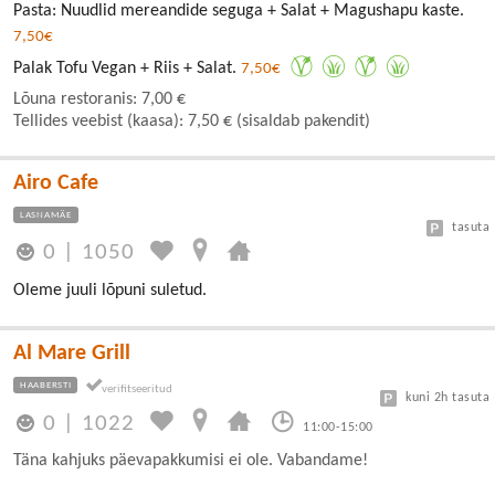
Pasta: Nuudlid mereandide seguga + Salat + Magushapu kaste.
7,50€
Palak Tofu Vegan + Riis + Salat.
7,50€
Lõuna restoranis: 7,00 €
Tellides veebist (kaasa): 7,50 € (sisaldab pakendit)
Airo Cafe
LASNAMÄE
tasuta
0
|
1050
Oleme juuli lõpuni suletud.
Al Mare Grill
HAABERSTI
kuni 2h tasuta
0
|
1022
11:00-15:00
Täna kahjuks päevapakkumisi ei ole. Vabandame!