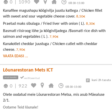
0
|
1090
08:30-15:00
Kanafilee magushapu köögivilja juustu kattega / Chicken fillet
with sweet and sour vegetable cheese cover.
8,50€
Praetud maks sibulaga / Fried liver with onion ( L).
8,30€
Basmati riisiroog lõhe ja köögiviljadega /Basmati rice dish with
salmon and vegetables ( L ).
7,90€
Kanakotlet cheddar juustuga / Chicken cutlet with cheddar
cheese.
7,90€
VAATA EDASI ...
Lõunarestoran Mets ICT
MUSTAMÄE
kuni 2h tasuta
0
|
922
08:30-15:00
Olete oodatud meie Lõunarestoran Metsa, mis asub Mäealuse
2/1.
Ootame Teid lõunale!