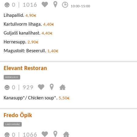
0
|
1016
10:00-15:00
Lihapallid.
4,90€
Kartulivorm lihaga.
4,40€
Guljašš kanalihast.
4,40€
Hernesupp.
2,90€
Magustoit: Beseerull.
1,40€
Elevant Restoran
KESKLINN
0
|
929
Kanasupp*/ Chicken soup*.
5,50€
Fredo Öpik
LASNAMÄE
0
|
1066