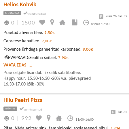
Helios Kohvik
MUSTAMÄE
kuni 2h tasuta
0
|
1500
09:00-17:00
Praetud ahvena filee.
9,50€
Capreese kanafilee.
9,00€
Provence ürtidega paneeritud karbonaad.
9,00€
PÄEVAPRAAD:Sealiha šnitsel.
7,90€
VAATA EDASI ...
Prae ostjale lisandub rikkalik salatibuffee.
Happy hour: 15.30-16.30 -20% v.a. päevapraed
16.30-17.00 kõik -30%
Hiiu Peetri Pizza
NÕMME
tasuta
0
|
992
11:00-16:00
Pitsa: Nädalapitsa: sink, šampinjonid, soolaseened, sibul.
7,90€