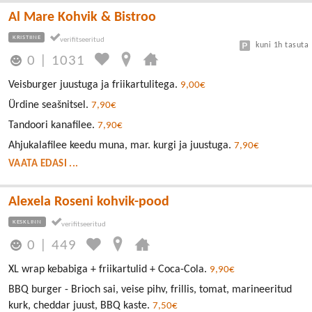
Al Mare Kohvik & Bistroo
KRISTIINE
kuni 1h tasuta
0
|
1031
Veisburger juustuga ja friikartulitega.
9,00€
Ürdine seašnitsel.
7,90€
Tandoori kanafilee.
7,90€
Ahjukalafilee keedu muna, mar. kurgi ja juustuga.
7,90€
VAATA EDASI ...
Alexela Roseni kohvik-pood
KESKLINN
0
|
449
XL wrap kebabiga + friikartulid + Coca-Cola.
9,90€
BBQ burger - Brioch sai, veise pihv, frillis, tomat, marineeritud
kurk, cheddar juust, BBQ kaste.
7,50€