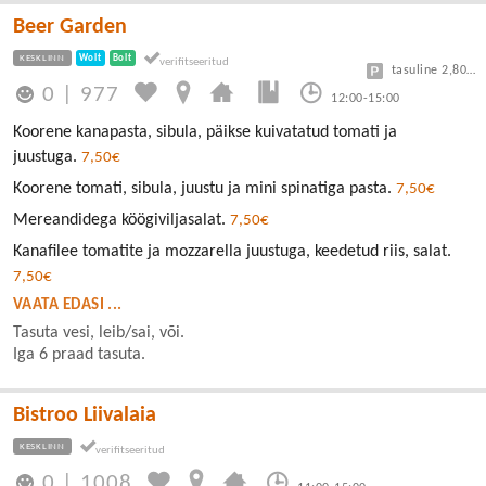
Beer Garden
KESKLINN
Wolt
Bolt
tasuline 2,80/30min
0
|
977
12:00-15:00
Koorene kanapasta, sibula, päikse kuivatatud tomati ja
juustuga.
7,50€
Koorene tomati, sibula, juustu ja mini spinatiga pasta.
7,50€
Mereandidega köögiviljasalat.
7,50€
Kanafilee tomatite ja mozzarella juustuga, keedetud riis, salat.
7,50€
VAATA EDASI ...
Tasuta vesi, leib/sai, või.
Iga 6 praad tasuta.
Bistroo Liivalaia
KESKLINN
0
|
1008