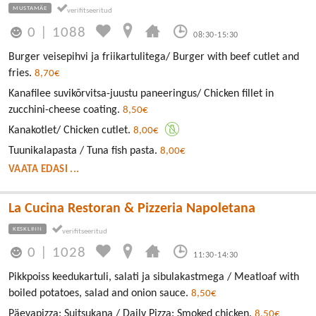
MUSTAMÄE
0
|
1088
08:30-15:30
Burger veisepihvi ja friikartulitega/ Burger with beef cutlet and
fries.
8,70€
Kanafilee suvikõrvitsa-juustu paneeringus/ Chicken fillet in
zucchini-cheese coating.
8,50€
Kanakotlet/ Chicken cutlet.
8,00€
Tuunikalapasta / Tuna fish pasta.
8,00€
VAATA EDASI ...
La Cucina Restoran & Pizzeria Napoletana
KESKLINN
0
|
1028
11:30-14:30
Pikkpoiss keedukartuli, salati ja sibulakastmega / Meatloaf with
boiled potatoes, salad and onion sauce.
8,50€
Päevapizza: Suitsukana / Daily Pizza: Smoked chicken.
8,50€