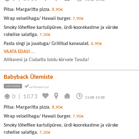
11:30-15:00
Pitsa: Margaritta pizza.
8,90€
Wrap veiselihaga/ Hawaii burger.
7,90€
Smoky lõhefilee kartulipüree, ürdi-koorekastme ja värske
rohelise salatiga.
7,30€
Pasta singi ja juustuga/ Grillitud kanasalat.
6,90€
VAATA EDASI ...
Allikavesi ja Ciabatta toidu kõrvale Tasuta!
Babyback Ülemiste
LASNAMÄE
0
|
1073
11:00-15:00
Pitsa: Margaritta pizza.
8,90€
Wrap veiselihaga/ Hawaii burger.
7,90€
Smoky lõhefilee kartulipüree, ürdi-koorekastme ja värske
rohelise salatiga.
7,30€