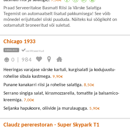
7,50€
Praad Serveeritakse Basmati Riisi Ja Värske Salatiga
Tegemist on automaatselt lisatud pakkumisega! See võib
mõnedel erijuhtudel siiski puududa. Näiteks kui söögikoht on
ootamatult broneeritud või suletud.
Chicago 1933
KESKLINN
0
|
984
Heeringas varajase värske kartuli, kurgisalati ja kodujuustu-
rohelise sibula kastmega.
9,90€
Punane kanakarri riisi ja rohelise salatiga.
8,50€
Serrano singiga salat, kirssmozzarella, tomatite ja balsamico-
kreemiga.
7,00€
Seljanka hapukoore, oliivide ja murulauguga.
5,90€
Claudz pererestoran - Super Skypark T1