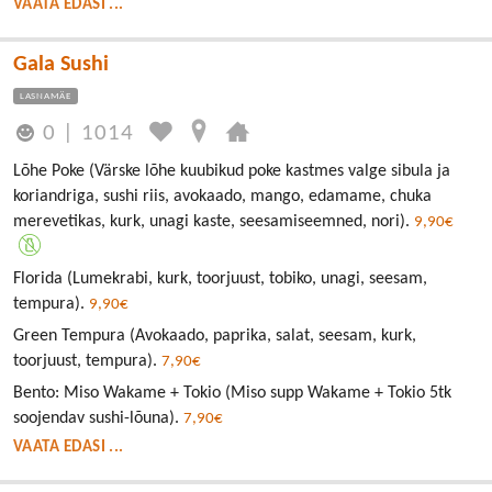
VAATA EDASI ...
Gala Sushi
LASNAMÄE
0
|
1014
Lõhe Poke (Värske lõhe kuubikud poke kastmes valge sibula ja
koriandriga, sushi riis, avokaado, mango, edamame, chuka
merevetikas, kurk, unagi kaste, seesamiseemned, nori).
9,90€
Florida (Lumekrabi, kurk, toorjuust, tobiko, unagi, seesam,
tempura).
9,90€
Green Tempura (Avokaado, paprika, salat, seesam, kurk,
toorjuust, tempura).
7,90€
Bento: Miso Wakame + Tokio (Miso supp Wakame + Tokio 5tk
soojendav sushi-lõuna).
7,90€
VAATA EDASI ...