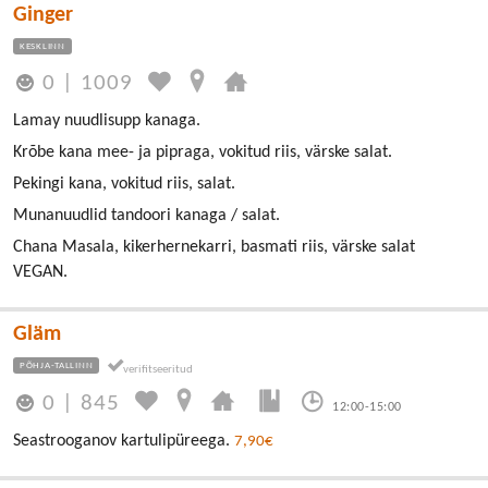
Ginger
KESKLINN
0
|
1009
Lamay nuudlisupp kanaga.
Krõbe kana mee- ja pipraga, vokitud riis, värske salat.
Pekingi kana, vokitud riis, salat.
Munanuudlid tandoori kanaga / salat.
Chana Masala, kikerhernekarri, basmati riis, värske salat
VEGAN.
Gläm
PÕHJA-TALLINN
0
|
845
12:00-15:00
Seastrooganov kartulipüreega.
7,90€