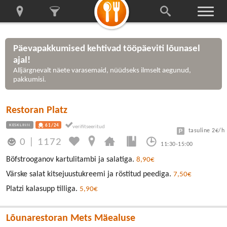
Päevapakkumised kehtivad tööpäeviti lõunasel
ajal!
Alljärgnevalt näete varasemaid, nüüdseks ilmselt aegunud,
pakkumisi.
Restoran Platz
KESKLINN
61/24
tasuline 2€/h
0
|
1172
11:30-15:00
Böfstrooganov kartulitambi ja salatiga.
8,90€
Värske salat kitsejuustukreemi ja röstitud peediga.
7,50€
Platzi kalasupp tilliga.
5,90€
Lõunarestoran Mets Mäealuse