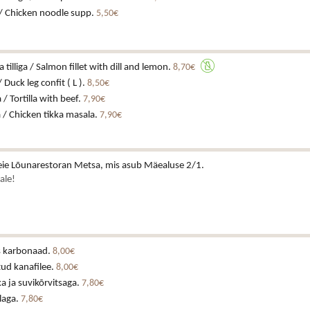
/ Chicken noodle supp.
5,50€
a tilliga / Salmon fillet with dill and lemon.
8,70€
 Duck leg confit ( L ).
8,50€
a / Tortilla with beef.
7,90€
 / Chicken tikka masala.
7,90€
ie Lõunarestoran Metsa, mis asub Mäealuse 2/1.
ale!
is karbonaad.
8,00€
ud kanafilee.
8,00€
a ja suvikõrvitsaga.
7,80€
laga.
7,80€