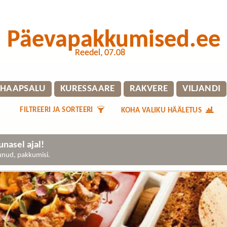
Päevapakkumised.ee
Reedel, 07.08
HAAPSALU
KURESSAARE
RAKVERE
VILJANDI
FILTREERI JA SORTEERI
KOHA VALIKU HÄÄLETUS
nasel ajal!
gunud, pakkumisi.