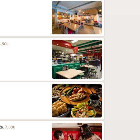
8,50€
ga.
7,30€