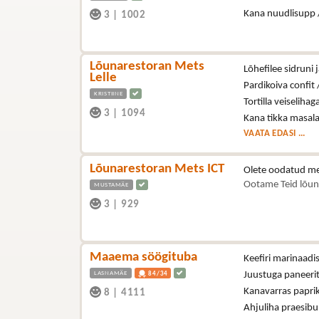
Kana nuudlisupp 
3
|
1002
Lõunarestoran Mets
Lõhefilee sidruni j
Lelle
Pardikoiva confit /
KRISTIINE
Tortilla veiselihag
3
|
1094
Kana tikka masala
VAATA EDASI ...
Lõunarestoran Mets ICT
Olete oodatud me
Ootame Teid lõun
MUSTAMÄE
3
|
929
Maaema söögituba
Keefiri marinaad
LASNAMÄE
Juustuga paneerit
84/34
Kanavarras paprik
8
|
4111
Ahjuliha praesibu