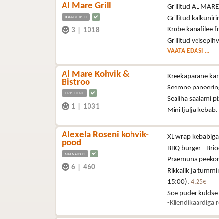
Al Mare Grill
Grillitud AL MARE š
HAABERSTI
Grillitud kalkuniri
Krõbe kanafilee fr
3
|
1018
Grillitud veisepih
VAATA EDASI ...
Al Mare Kohvik &
Kreekapärane kana
Bistroo
Seemne paneering
KRISTIINE
Sealiha saalami p
1
|
1031
Mini ljulja kebab.
Alexela Roseni kohvik-
XL wrap kebabiga 
pood
BBQ burger - Brioc
KESKLINN
Praemuna peekoni,
6
|
460
Rikkalik ja tummi
15:00).
4,25€
Soe puder kuldse
-Kliendikaardiga 