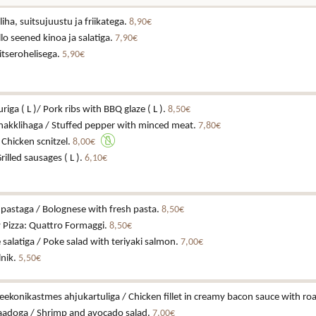
iha, suitsujuustu ja friikatega.
8,90€
lo seened kinoa ja salatiga.
7,90€
itserohelisega.
5,90€
riga ( L )/ Pork ribs with BBQ glaze ( L ).
8,50€
 hakklihaga / Stuffed pepper with minced meat.
7,80€
/ Chicken scnitzel.
8,00€
Grilled sausages ( L ).
6,10€
pastaga / Bolognese with fresh pasta.
8,50€
y Pizza: Quattro Formaggi.
8,50€
 salatiga / Poke salad with teriyaki salmon.
7,00€
lnik.
5,50€
eekonikastmes ahjukartuliga / Chicken fillet in creamy bacon sauce with ro
kaadoga / Shrimp and avocado salad.
7,00€