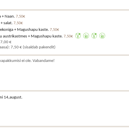
a + Naan.
7,50€
 + salat.
7,50€
eekoniga + Magushapu kaste.
7,50€
u austrikastmes + Magushapu kaste.
7,50€
 7,00 €
kaasa): 7,50 € (sisaldab pakendit)
vapakkumisi ei ole. Vabandame!
ni 14,august.