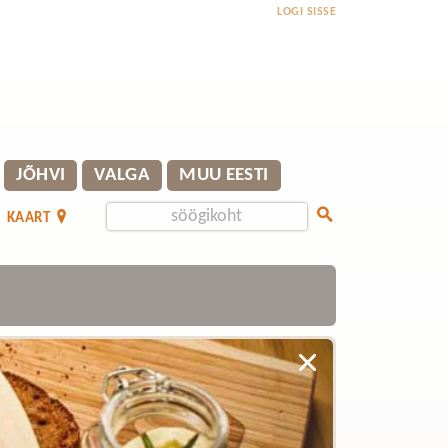
LOGI SISSE
JÕHVI
VALGA
MUU EESTI
KAART