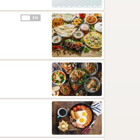
EE
EN