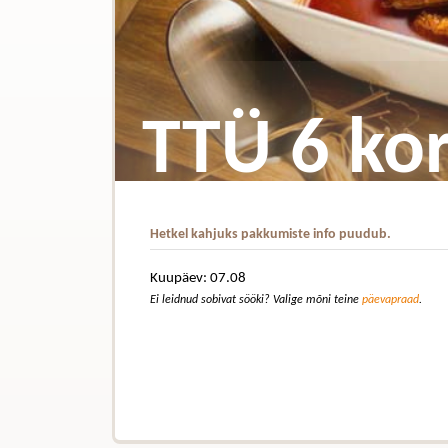
TTÜ 6 kor
Hetkel kahjuks pakkumiste info puudub.
Kuupäev: 07.08
Ei leidnud sobivat sööki? Valige mõni teine
päevapraad
.