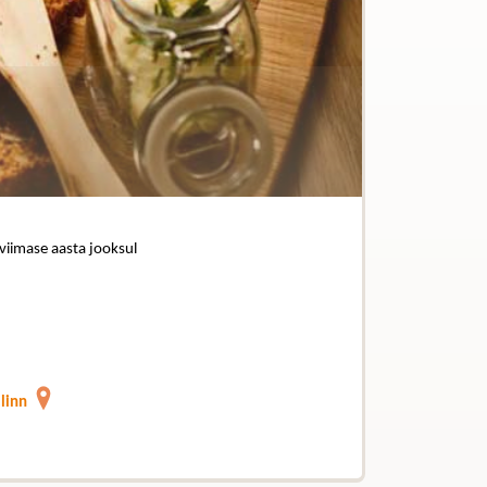
 viimase aasta jooksul
llinn