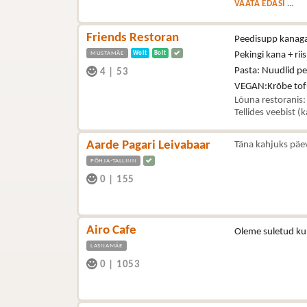
VAATA EDASI ...
Friends Restoran
Peedisupp kanag
MUSTAMÄE
Wolt
Bolt
Pekingi kana + riis
Pasta: Nuudlid p
4
|
53
VEGAN:Krõbe tof
Lõuna restoranis:
Tellides veebist (
Aarde Pagari Leivabaar
Täna kahjuks päe
PÕHJA-TALLINN
0
|
155
Airo Cafe
Oleme suletud ku
LASNAMÄE
0
|
1053