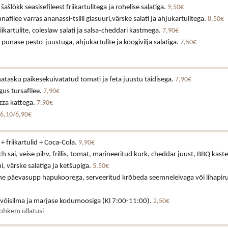
ašlõkk seasisefileest friikartulitega ja rohelise salatiga.
9,50€
nnafilee varras ananassi-tsilli glasuuri,värske salati ja ahjukartulitega.
8,50€
iikartulite, coleslaw salati ja salsa-cheddari kastmega.
7,90€
v punase pesto-juustuga, ahjukartulite ja köögivilja salatiga.
7,50€
tasku päikesekuivatatud tomati ja feta juustu täidisega.
7,90€
us tursafilee.
7,90€
izza kattega.
7,90€
6,10/6,90€
+ friikartulid + Coca-Cola.
9,90€
h sai, veise pihv, frillis, tomat, marineeritud kurk, cheddar juust, BBQ kast
 värske salatiga ja ketšupiga.
5,50€
ne päevasupp hapukoorega, serveeritud krõbeda seemneleivaga või lihapiru
 võisilma ja marjase kodumoosiga (Kl 7:00-11:00).
2,50€
rohkem üllatusi