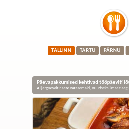
TALLINN
TARTU
PÄRNU
Päevapakkumised kehtivad tööpäeviti lõu
Alljärgnevalt näete varasemaid, nüüdseks ilmselt ae