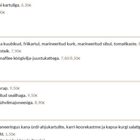
i kartuliga.
6,30€
80€
a kuubikud, friikartul, marineeritud kurk, marineeritud sibul, tomatikaste.
isteik.
7,90€
afilee köögivilja-juustukattega.
7,60/6,50€
wrap.
9,50€
itud sealihaga.
9,50€
rühvlimajoneesiga.
8,90€
neeringus kana ürdi-ahjukartulite, karri-koorekastme ja kapsa-kurgi salati
hl.
1,50€