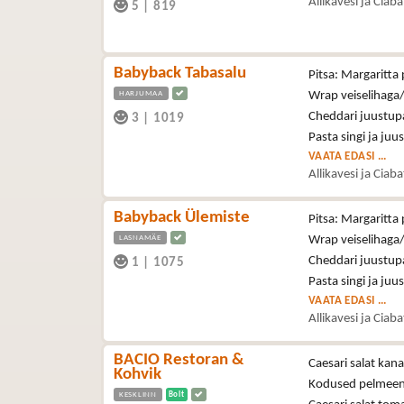
Allikavesi ja Ciab
5
|
819
Babyback Tabasalu
Pitsa: Margaritta 
HARJUMAA
Wrap veiselihaga/
Cheddari juustupa
3
|
1019
Pasta singi ja juu
VAATA EDASI ...
Allikavesi ja Ciab
Babyback Ülemiste
Pitsa: Margaritta 
LASNAMÄE
Wrap veiselihaga/
Cheddari juustupa
1
|
1075
Pasta singi ja juu
VAATA EDASI ...
Allikavesi ja Ciab
BACIO Restoran &
Caesari salat kan
Kohvik
Kodused pelmeen
KESKLINN
Bolt