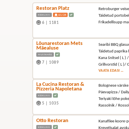
Restoran Platz
Retroburger veisel
KESKLINN
Täidetud portobel
61/24
Frikadellisupp ma
6
|
1181
Lõunarestoran Mets
Searibi BBQ glasuu
Mäealuse
Täidetud paprika
MUSTAMÄE
Kana šnitsel ( L ) 
7
|
1089
Grillvorstid ( L )/ 
VAATA EDASI ...
La Cucina Restoran &
Bolognese värske 
Pizzeria Napoletana
Päevapizza / Dail
KESKLINN
Teriyaki lõhe poke
5
|
1035
Rassolnik / Rosso
Otto Restoran
Kanafilee koore-p
KESKLINN
Krevetisalat avo