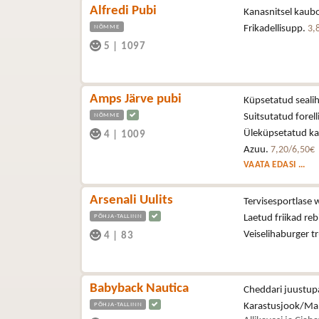
Alfredi Pubi
Kanasnitsel kaubo
NÕMME
Frikadellisupp.
3,
5
|
1097
Amps Järve pubi
Küpsetatud sealih
NÕMME
Suitsutatud forell
Üleküpsetatud kan
4
|
1009
Azuu.
7,20/6,50€
VAATA EDASI ...
Arsenali Uulits
Tervisesportlase 
PÕHJA-TALLINN
Laetud friikad reb
Veiselihaburger t
4
|
83
Babyback Nautica
Cheddari juustupa
PÕHJA-TALLINN
Karastusjook/Ma