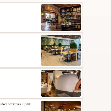
asted potatoes.
8,50€