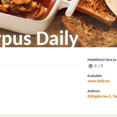
pus Daily
Meeldimisi täna ja
0
|
0
Koduleht
www.daily.ee
Aadress
Ehitajate tee 5, Ta