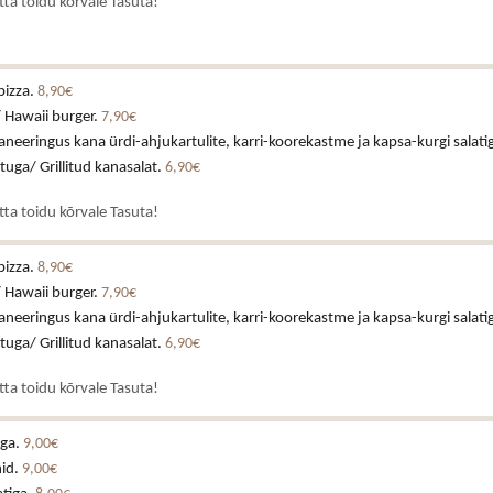
atta toidu kõrvale Tasuta!
pizza.
8,90€
 Hawaii burger.
7,90€
neeringus kana ürdi-ahjukartulite, karri-koorekastme ja kapsa-kurgi salati
stuga/ Grillitud kanasalat.
6,90€
atta toidu kõrvale Tasuta!
pizza.
8,90€
 Hawaii burger.
7,90€
neeringus kana ürdi-ahjukartulite, karri-koorekastme ja kapsa-kurgi salati
stuga/ Grillitud kanasalat.
6,90€
atta toidu kõrvale Tasuta!
aga.
9,00€
id.
9,00€