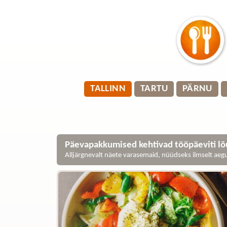
TALLINN
TARTU
PÄRNU
Päevapakkumised kehtivad tööpäeviti lõu
Alljärgnevalt näete varasemaid, nüüdseks ilmselt ae