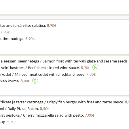
astme ja värvilise salatiga.
8,90€
.
7,90€
vutimunadega.
5,90€
i ja seesami seemnetega / Salmon fillet with teriyaki glaze and sesame seeds
veini kastmes / Beef cheeks in red wine sauce.
8,70€
 kotlet / Minced meat cutlet with cheddar cheese.
7,80€
cken korma.
8,00€
iikate ja tartar kastmega / Crispy fish burger with fries and tartar sauce.
8,
ni / Daily Pizza: Bacon.
8,50€
alat pestoga / Cherry mozzarella salad with pesto.
7,00€
soup.
5,50€