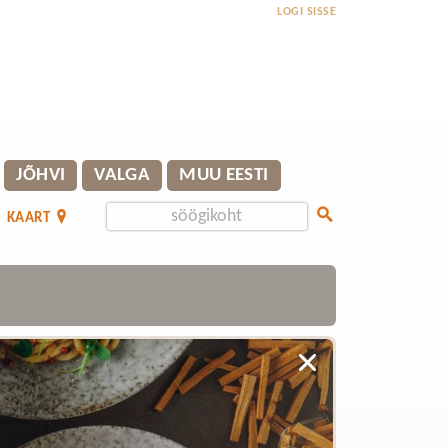
LOGI SISSE
JÕHVI
VALGA
MUU EESTI
KAART