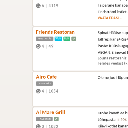
Taipärane kanapa
6
|
4119
Lindströmi kotlet
VAATA EDASI ...
Friends Restoran
Spinati-läätse s
MUSTAMÄE
Wolt
Bolt
Jalfrezi kana+Riis
Pasta: Küüslaugu
4
|
49
VEGAN:Erinevad kö
Lõuna restoranis:
Tellides veebist (
Airo Cafe
Oleme juuli lõpun
LASNAMÄE
4
|
1054
Al Mare Grill
Krõbe kanafilee b
HAABERSTI
Lõhepasta.
8,50€
Kiievi kotlet kana
0
|
1022