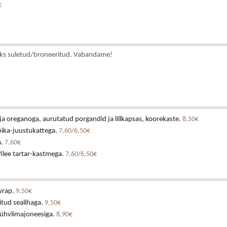
€
ks suletud/broneeritud. Vabandame!
ja oreganoga, aurutatud porgandid ja lillkapsas, koorekaste.
8,50€
õika-juustukattega.
7,60/6,50€
a.
7,60€
ilee tartar-kastmega.
7,60/6,50€
wrap.
9,50€
itud sealihaga.
9,50€
rühvlimajoneesiga.
8,90€