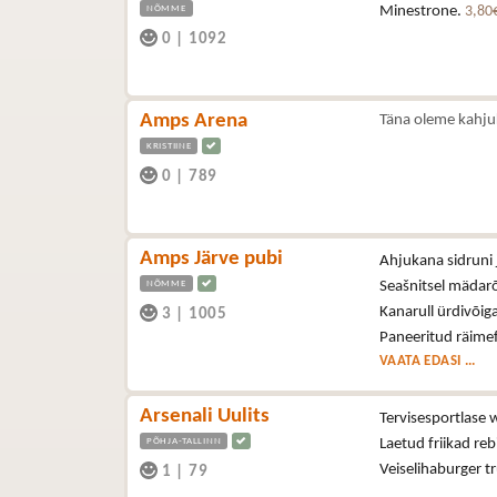
NÕMME
Minestrone.
3,80
0
|
1092
Amps Arena
Täna oleme kahju
KRISTIINE
0
|
789
Amps Järve pubi
Ahjukana sidruni 
NÕMME
Seašnitsel mädar
Kanarull ürdivõig
3
|
1005
Paneeritud räimef
VAATA EDASI ...
Arsenali Uulits
Tervisesportlase 
PÕHJA-TALLINN
Laetud friikad reb
Veiselihaburger t
1
|
79