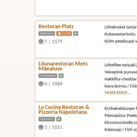
Restoran Platz
Lõhekroket tartark
KESKLINN
Kukeseenerisoto
61/24
Külm peedisupp 
7
|
1179
Lõunarestoran Mets
Lõhefilee teriyak
Mäealuse
Veisepõsk punase 
MUSTAMÄE
Hakkliha-cheddari
0
|
1088
Kana korma / Chi
VAATA EDASI ...
La Cucina Restoran &
Krõbekalaburger fr
Pizzeria Napoletana
Päevapizza: Peeko
KESKLINN
Kirssmozzarella s
3
|
1031
Kalasupp / Fish 