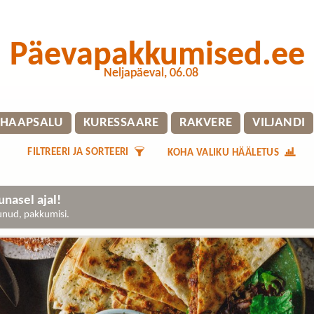
Päevapakkumised.ee
Neljapäeval, 06.08
HAAPSALU
KURESSAARE
RAKVERE
VILJANDI
FILTREERI JA SORTEERI
KOHA VALIKU HÄÄLETUS
nasel ajal!
gunud, pakkumisi.