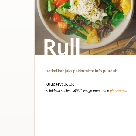
Rull
Hetkel kahjuks pakkumiste info puudub.
Kuupäev: 06.08
Ei leidnud sobivat sööki? Valige mõni teine
päevapraad
.