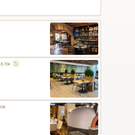
.
8,70€
50€