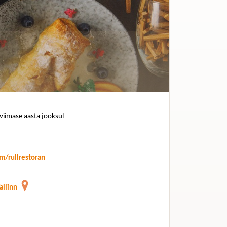
 viimase aasta jooksul
/rullrestoran
allinn