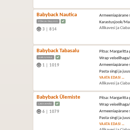
Babyback Nautica
Armeeniapärane se
PÕHJA-TALLINN
Karastusjook/Ma
Allikavesi ja Ciab
3
|
814
Babyback Tabasalu
Pitsa: Margaritta 
HARJUMAA
Wrap veiselihaga/
Armeeniapärane se
1
|
1019
Pasta singi ja juu
VAATA EDASI ...
Allikavesi ja Ciab
Babyback Ülemiste
Pitsa: Margaritta 
LASNAMÄE
Wrap veiselihaga/
Armeeniapärane se
6
|
1079
Pasta singi ja juu
VAATA EDASI ...
Allikavesi ja Ciab