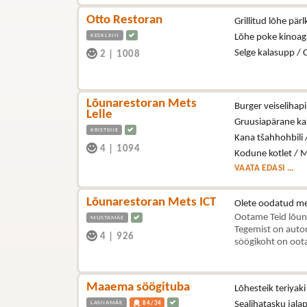
Otto Restoran
Grillitud lõhe pär
KESKLINN
Lõhe poke kinoag
Selge kalasupp / 
2
|
1008
Lõunarestoran Mets
Burger veiselihapi
Lelle
Gruusiapärane kal
KRISTIINE
Kana tšahhohbili 
4
|
1094
Kodune kotlet / M
VAATA EDASI ...
Lõunarestoran Mets ICT
Olete oodatud me
Ootame Teid lõun
MUSTAMÄE
Tegemist on autom
4
|
926
söögikoht on oota
Maaema söögituba
Lõhesteik teriyaki
LASNAMÄE
Sealihatasku jala
84/34