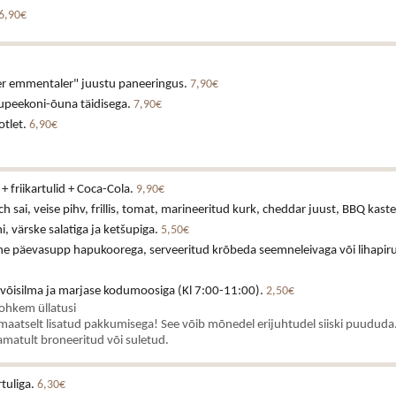
6,90€
uer emmentaler" juustu paneeringus.
7,90€
tsupeekoni-õuna täidisega.
7,90€
otlet.
6,90€
+ friikartulid + Coca-Cola.
9,90€
h sai, veise pihv, frillis, tomat, marineeritud kurk, cheddar juust, BBQ kast
 värske salatiga ja ketšupiga.
5,50€
ne päevasupp hapukoorega, serveeritud krõbeda seemneleivaga või lihapiru
 võisilma ja marjase kodumoosiga (Kl 7:00-11:00).
2,50€
rohkem üllatusi
aatselt lisatud pakkumisega! See võib mõnedel erijuhtudel siiski puududa.
matult broneeritud või suletud.
rtuliga.
6,30€