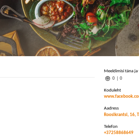
Meeldimisi täna ja
0
|
0
Koduleht
www.facebook.com
Aadress
Roosikrantsi, 16, T
Telefon
+37258868649