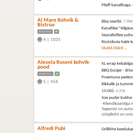
Pilaff kanalihaga.
Al Mare Kohvik &
Bbq searibi.
7,90€
Bistroo
Kanafilee "Allgä
KRISTIINE
Seavälisfilee sui
4
|
1035
Röstsibula hakk-k
VAATA EDASI ...
Alexela Roseni kohvik-
XL wrap kebabiga 
pood
BBQ burger - Brioc
KESKLINN
Praemuna peekoni,
5
|
454
Rikkalik ja tummi
15:00).
4,25€
Soe puder kuldse
-Kliendikaardiga 
Tegemist on autom
söögikoht on oota
Alfredi Pubi
Grilllõhe keeduka