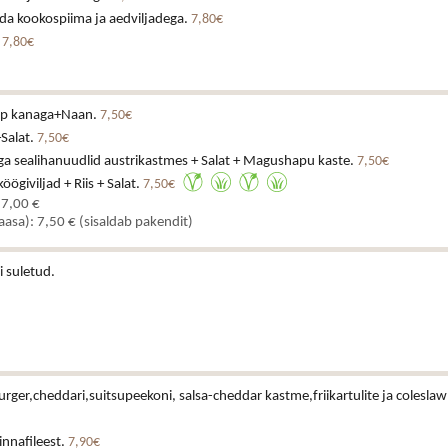
da kookospiima ja aedviljadega.
7,80€
.
7,80€
upp kanaga+Naan.
7,50€
+Salat.
7,50€
ga sealihanuudlid austrikastmes + Salat + Magushapu kaste.
7,50€
ögiviljad + Riis + Salat.
7,50€
 7,00 €
kaasa): 7,50 € (sisaldab pakendit)
i suletud.
urger,cheddari,suitsupeekoni, salsa-cheddar kastme,friikartulite ja coleslaw
rinnafileest.
7,90€