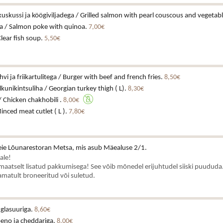
lkuskussi ja köögiviljadega / Grilled salmon with pearl couscous and vegetab
a / Salmon poke with quinoa.
7,00€
Clear fish soup.
5,50€
hvi ja friikartulitega / Burger with beef and french fries.
8,50€
kunikintsuliha / Georgian turkey thigh ( L).
8,30€
/ Chicken chakhobili .
8,00€
inced meat cutlet ( L ).
7,80€
ie Lõunarestoran Metsa, mis asub Mäealuse 2/1.
ale!
aatselt lisatud pakkumisega! See võib mõnedel erijuhtudel siiski puududa.
matult broneeritud või suletud.
 glasuuriga.
8,60€
peno ja cheddariga.
8,00€