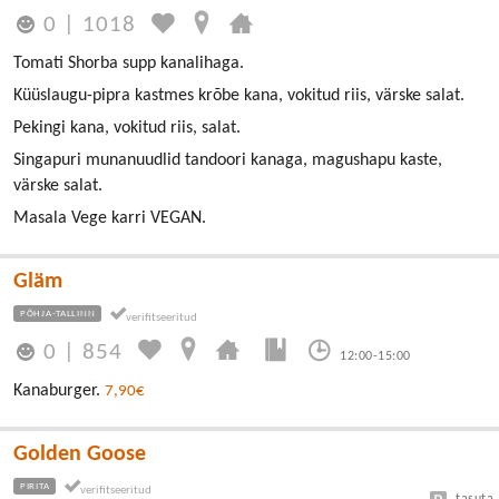
0
|
1018
Tomati Shorba supp kanalihaga.
Küüslaugu-pipra kastmes krõbe kana, vokitud riis, värske salat.
Pekingi kana, vokitud riis, salat.
Singapuri munanuudlid tandoori kanaga, magushapu kaste,
värske salat.
Masala Vege karri VEGAN.
Gläm
PÕHJA-TALLINN
0
|
854
12:00-15:00
Kanaburger.
7,90€
Golden Goose
PIRITA
tasuta