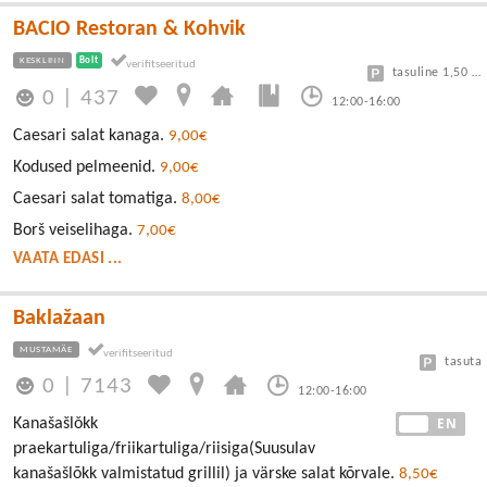
BACIO Restoran & Kohvik
KESKLINN
Bolt
tasuline 1,50 eur/h
0
|
437
12:00-16:00
Caesari salat kanaga.
9,00€
Kodused pelmeenid.
9,00€
Caesari salat tomatiga.
8,00€
Borš veiselihaga.
7,00€
VAATA EDASI ...
Baklažaan
MUSTAMÄE
tasuta
0
|
7143
12:00-16:00
EE
EN
Kanašašlǒkk
praekartuliga/friikartuliga/riisiga(Suusulav
kanašašlõkk valmistatud grillil) ja värske salat kõrvale.
8,50€