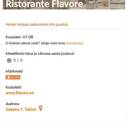
Ristorante Flavore
Hetkel kahjuks pakkumiste info puudub.
Kuupäev: 07.08
Ei leidnud sobivat sööki? Valige mõni teine
päevapraad
.
Meeldimisi täna ja viimase aasta jooksul
0
|
0
Märkmed
61/26
Koduleht
www.flavore.ee
Aadress
Sadama 7, Tallinn