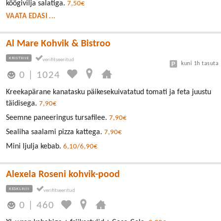
köögivilja salatiga.
7,50€
VAATA EDASI ...
Al Mare Kohvik & Bistroo
KRISTIINE
kuni 1h tasuta
0
|
1024
Kreekapärane kanatasku päikesekuivatatud tomati ja feta juustu
täidisega.
7,90€
Seemne paneeringus tursafilee.
7,90€
Sealiha saalami pizza kattega.
7,90€
Mini ljulja kebab.
6,10/6,90€
Alexela Roseni kohvik-pood
KESKLINN
0
|
460