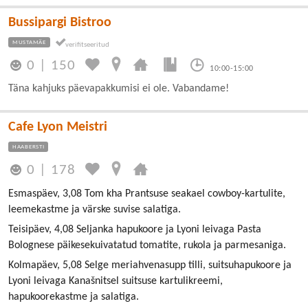
Bussipargi Bistroo
MUSTAMÄE
0
|
150
10:00-15:00
Täna kahjuks päevapakkumisi ei ole. Vabandame!
Cafe Lyon Meistri
HAABERSTI
0
|
178
Esmaspäev, 3,08 Tom kha Prantsuse seakael cowboy-kartulite,
leemekastme ja värske suvise salatiga.
Teisipäev, 4,08 Seljanka hapukoore ja Lyoni leivaga Pasta
Bolognese päikesekuivatatud tomatite, rukola ja parmesaniga.
Kolmapäev, 5,08 Selge meriahvenasupp tilli, suitsuhapukoore ja
Lyoni leivaga Kanašnitsel suitsuse kartulikreemi,
hapukoorekastme ja salatiga.