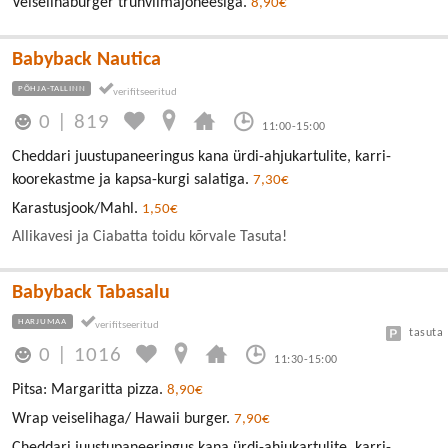
Veiselihaburger trühvlimajoneesiga.
8,90€
Babyback Nautica
PÕHJA-TALLINN
0
|
819
11:00-15:00
Cheddari juustupaneeringus kana ürdi-ahjukartulite, karri-
koorekastme ja kapsa-kurgi salatiga.
7,30€
Karastusjook/Mahl.
1,50€
Allikavesi ja Ciabatta toidu kõrvale Tasuta!
Babyback Tabasalu
HARJUMAA
tasuta
0
|
1016
11:30-15:00
Pitsa: Margaritta pizza.
8,90€
Wrap veiselihaga/ Hawaii burger.
7,90€