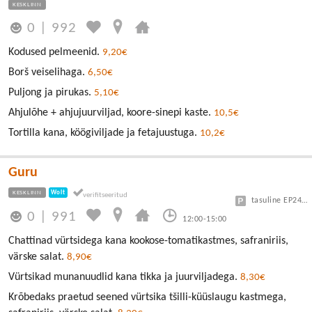
KESKLINN
0
|
992
Kodused pelmeenid.
9,20€
Borš veiselihaga.
6,50€
Puljong ja pirukas.
5,10€
Ahjulõhe + ahjujuurviljad, koore-sinepi kaste.
10,5€
Tortilla kana, köögiviljade ja fetajuustuga.
10,2€
Guru
KESKLINN
Wolt
tasuline EP24 või Vanalinn
0
|
991
12:00-15:00
Chattinad vürtsidega kana kookose-tomatikastmes, safraniriis,
värske salat.
8,90€
Vürtsikad munanuudlid kana tikka ja juurviljadega.
8,30€
Krõbedaks praetud seened vürtsika tšilli-küüslaugu kastmega,