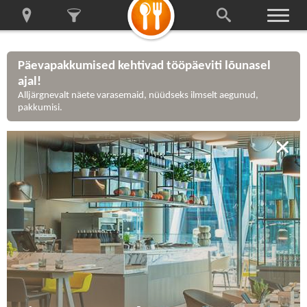
Päevapakkumised kehtivad tööpäeviti lõunasel
ajal!
Alljärgnevalt näete varasemaid, nüüdseks ilmselt aegunud,
pakkumisi.