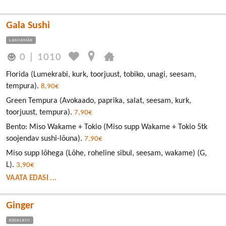
Gala Sushi
LASNAMÄE
0
|
1010
Florida (Lumekrabi, kurk, toorjuust, tobiko, unagi, seesam,
tempura).
8,90€
Green Tempura (Avokaado, paprika, salat, seesam, kurk,
toorjuust, tempura).
7,90€
Bento: Miso Wakame + Tokio (Miso supp Wakame + Tokio 5tk
soojendav sushi-lõuna).
7,90€
Miso supp lõhega (Lõhe, roheline sibul, seesam, wakame) (G,
L).
3,90€
VAATA EDASI ...
Ginger
KESKLINN