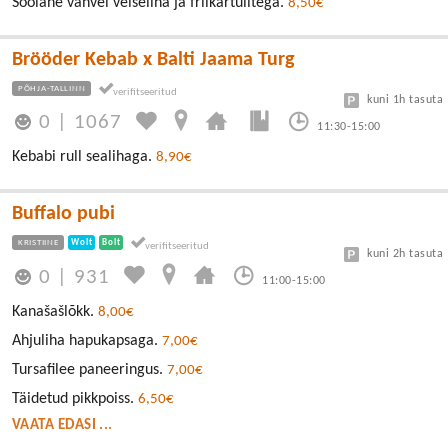
Soolane vahvel veiseliha ja friikartulitega.
8,50€
Brööder Kebab x Balti Jaama Turg
PÕHJA-TALLINN
kuni 1h tasuta
0
|
1067
11:30-15:00
Kebabi rull sealihaga.
8,90€
Buffalo pubi
KRISTIINE
Wolt
Bolt
kuni 2h tasuta
0
|
931
11:00-15:00
Kanašašlõkk.
8,00€
Ahjuliha hapukapsaga.
7,00€
Tursafilee paneeringus.
7,00€
Täidetud pikkpoiss.
6,50€
VAATA EDASI ...