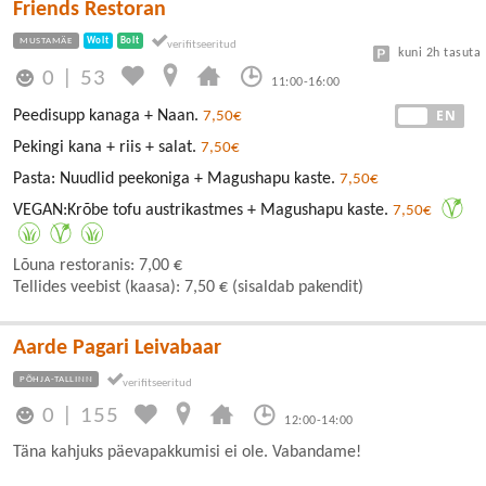
Friends Restoran
MUSTAMÄE
Wolt
Bolt
kuni 2h tasuta
0
|
53
11:00-16:00
EE
EN
Peedisupp kanaga + Naan.
7,50€
Pekingi kana + riis + salat.
7,50€
Pasta: Nuudlid peekoniga + Magushapu kaste.
7,50€
VEGAN:Krõbe tofu austrikastmes + Magushapu kaste.
7,50€
Lõuna restoranis: 7,00 €
Tellides veebist (kaasa): 7,50 € (sisaldab pakendit)
Aarde Pagari Leivabaar
PÕHJA-TALLINN
0
|
155
12:00-14:00
Täna kahjuks päevapakkumisi ei ole. Vabandame!