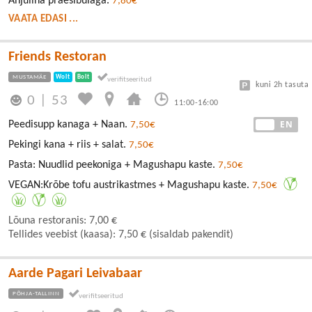
Ahjuliha praesibulaga.
7,80€
VAATA EDASI ...
Friends Restoran
MUSTAMÄE
Wolt
Bolt
kuni 2h tasuta
0
|
53
11:00-16:00
EE
EN
Peedisupp kanaga + Naan.
7,50€
Pekingi kana + riis + salat.
7,50€
Pasta: Nuudlid peekoniga + Magushapu kaste.
7,50€
VEGAN:Krõbe tofu austrikastmes + Magushapu kaste.
7,50€
Lõuna restoranis: 7,00 €
Tellides veebist (kaasa): 7,50 € (sisaldab pakendit)
Aarde Pagari Leivabaar
PÕHJA-TALLINN