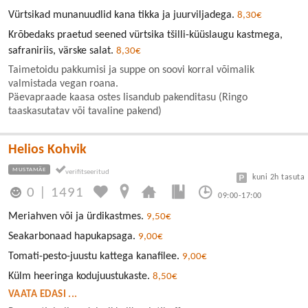
Vürtsikad munanuudlid kana tikka ja juurviljadega.
8,30€
Krõbedaks praetud seened vürtsika tšilli-küüslaugu kastmega,
safraniriis, värske salat.
8,30€
Taimetoidu pakkumisi ja suppe on soovi korral võimalik
valmistada vegan roana.
Päevapraade kaasa ostes lisandub pakenditasu (Ringo
taaskasutatav või tavaline pakend)
Helios Kohvik
MUSTAMÄE
kuni 2h tasuta
0
|
1491
09:00-17:00
Meriahven või ja ürdikastmes.
9,50€
Seakarbonaad hapukapsaga.
9,00€
Tomati-pesto-juustu kattega kanafilee.
9,00€
Külm heeringa kodujuustukaste.
8,50€
VAATA EDASI ...