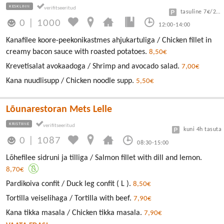
KESKLINN
tasuline 7€/24h
0
|
1000
12:00-14:00
Kanafilee koore-peekonikastmes ahjukartuliga / Chicken fillet in
creamy bacon sauce with roasted potatoes.
8,50€
Krevetisalat avokaadoga / Shrimp and avocado salad.
7,00€
Kana nuudlisupp / Chicken noodle supp.
5,50€
Lõunarestoran Mets Lelle
KRISTIINE
kuni 4h tasuta
0
|
1087
08:30-15:00
Lõhefilee sidruni ja tilliga / Salmon fillet with dill and lemon.
8,70€
Pardikoiva confit / Duck leg confit ( L ).
8,50€
Tortilla veiselihaga / Tortilla with beef.
7,90€
Kana tikka masala / Chicken tikka masala.
7,90€