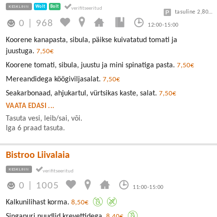
KESKLINN
Wolt
Bolt
tasuline 2,80/30min
0
|
968
12:00-15:00
Koorene kanapasta, sibula, päikse kuivatatud tomati ja
juustuga.
7,50€
Koorene tomati, sibula, juustu ja mini spinatiga pasta.
7,50€
Mereandidega köögiviljasalat.
7,50€
Seakarbonaad, ahjukartul, vürtsikas kaste, salat.
7,50€
VAATA EDASI ...
Tasuta vesi, leib/sai, või.
Iga 6 praad tasuta.
Bistroo Liivalaia
KESKLINN
0
|
1005
11:00-15:00
Kalkunilihast korma.
8,50€
Singapuri nuudlid krevettidega.
8,40€