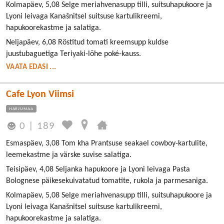
Kolmapäev, 5,08 Selge meriahvenasupp tilli, suitsuhapukoore ja
Lyoni leivaga Kanašnitsel suitsuse kartulikreemi,
hapukoorekastme ja salatiga.
Neljapäev, 6,08 Röstitud tomati kreemsupp kuldse
juustubaguetiga Teriyaki-lõhe poké-kauss.
VAATA EDASI ...
Cafe Lyon Viimsi
HARJUMAA
0
|
189
Esmaspäev, 3,08 Tom kha Prantsuse seakael cowboy-kartulite,
leemekastme ja värske suvise salatiga.
Teisipäev, 4,08 Seljanka hapukoore ja Lyoni leivaga Pasta
Bolognese päikesekuivatatud tomatite, rukola ja parmesaniga.
Kolmapäev, 5,08 Selge meriahvenasupp tilli, suitsuhapukoore ja
Lyoni leivaga Kanašnitsel suitsuse kartulikreemi,
hapukoorekastme ja salatiga.