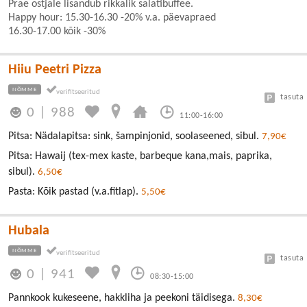
Prae ostjale lisandub rikkalik salatibuffee.
Happy hour: 15.30-16.30 -20% v.a. päevapraed
16.30-17.00 kõik -30%
Hiiu Peetri Pizza
NÕMME
tasuta
0
|
988
11:00-16:00
Pitsa: Nädalapitsa: sink, šampinjonid, soolaseened, sibul.
7,90€
Pitsa: Hawaij (tex-mex kaste, barbeque kana,mais, paprika,
sibul).
6,50€
Pasta: Kõik pastad (v.a.fitlap).
5,50€
Hubala
NÕMME
tasuta
0
|
941
08:30-15:00
Pannkook kukeseene, hakkliha ja peekoni täidisega.
8,30€