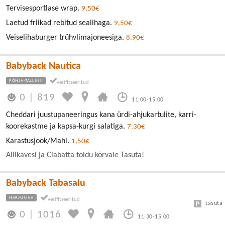
Tervisesportlase wrap.
9,50€
Laetud friikad rebitud sealihaga.
9,50€
Veiselihaburger trühvlimajoneesiga.
8,90€
Babyback Nautica
PÕHJA-TALLINN
0
|
819
11:00-15:00
Cheddari juustupaneeringus kana ürdi-ahjukartulite, karri-
koorekastme ja kapsa-kurgi salatiga.
7,30€
Karastusjook/Mahl.
1,50€
Allikavesi ja Ciabatta toidu kõrvale Tasuta!
Babyback Tabasalu
HARJUMAA
tasuta
0
|
1016
11:30-15:00