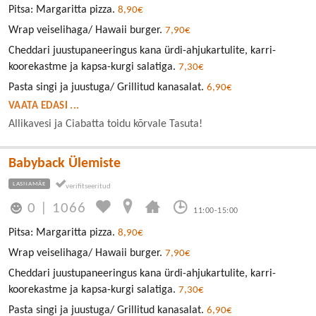
Pitsa: Margaritta pizza.
8,90€
Wrap veiselihaga/ Hawaii burger.
7,90€
Cheddari juustupaneeringus kana ürdi-ahjukartulite, karri-
koorekastme ja kapsa-kurgi salatiga.
7,30€
Pasta singi ja juustuga/ Grillitud kanasalat.
6,90€
VAATA EDASI ...
Allikavesi ja Ciabatta toidu kõrvale Tasuta!
Babyback Ülemiste
LASNAMÄE
0
|
1066
11:00-15:00
Pitsa: Margaritta pizza.
8,90€
Wrap veiselihaga/ Hawaii burger.
7,90€
Cheddari juustupaneeringus kana ürdi-ahjukartulite, karri-
koorekastme ja kapsa-kurgi salatiga.
7,30€
Pasta singi ja juustuga/ Grillitud kanasalat.
6,90€