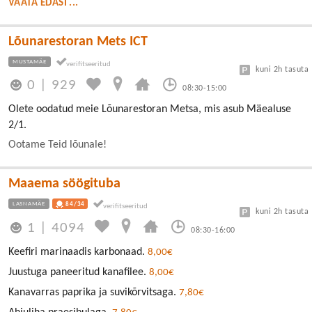
VAATA EDASI ...
Lõunarestoran Mets ICT
MUSTAMÄE
kuni 2h tasuta
0
|
929
08:30-15:00
Olete oodatud meie Lõunarestoran Metsa, mis asub Mäealuse
2/1.
Ootame Teid lõunale!
Maaema söögituba
LASNAMÄE
84/34
kuni 2h tasuta
1
|
4094
08:30-16:00
Keefiri marinaadis karbonaad.
8,00€
Juustuga paneeritud kanafilee.
8,00€
Kanavarras paprika ja suvikõrvitsaga.
7,80€