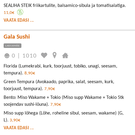
SEALIHA STEIK friikartulite, balsamico-sibula ja tomatisalatiga.
11,0€
VAATA EDASI ...
Gala Sushi
LASNAMÄE
0
|
1010
Florida (Lumekrabi, kurk, toorjuust, tobiko, unagi, seesam,
tempura).
8,90€
Green Tempura (Avokaado, paprika, salat, seesam, kurk,
toorjuust, tempura).
7,90€
Bento: Miso Wakame + Tokio (Miso supp Wakame + Tokio 5tk
soojendav sushi-lõuna).
7,90€
Miso supp lõhega (Lõhe, roheline sibul, seesam, wakame) (G,
L).
3,90€
VAATA EDASI ...