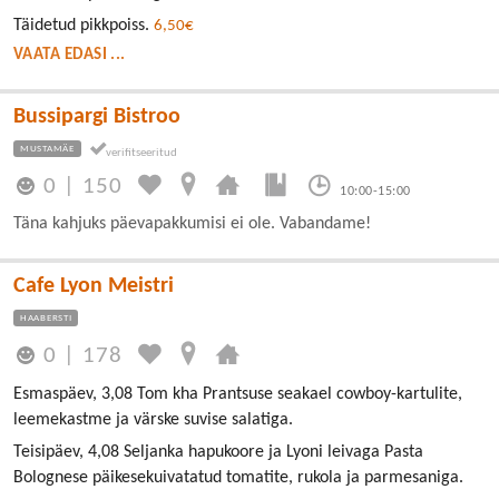
Täidetud pikkpoiss.
6,50€
VAATA EDASI ...
Bussipargi Bistroo
MUSTAMÄE
0
|
150
10:00-15:00
Täna kahjuks päevapakkumisi ei ole. Vabandame!
Cafe Lyon Meistri
HAABERSTI
0
|
178
Esmaspäev, 3,08 Tom kha Prantsuse seakael cowboy-kartulite,
leemekastme ja värske suvise salatiga.
Teisipäev, 4,08 Seljanka hapukoore ja Lyoni leivaga Pasta
Bolognese päikesekuivatatud tomatite, rukola ja parmesaniga.