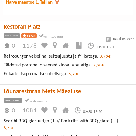
Narva maantee 1, Tallinn
Restoran Platz
KESKLINN
61/24
tasuline 2€/h
0
|
1178
11:30-15:00
Retroburger veiseliha, suitsujuustu ja friikatega.
8,90€
Täidetud portobello seened kinoa ja salatiga.
7,90€
Frikadellisupp maitserohelisega.
5,90€
Lõunarestoran Mets Mäealuse
MUSTAMÄE
0
|
1081
08:30-15:30
Searibi BBQ glasuuriga ( L )/ Pork ribs with BBQ glaze ( L ).
8,50€