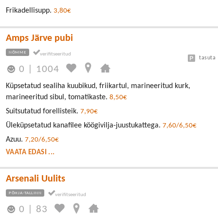
Frikadellisupp.
3,80€
Amps Järve pubi
NÕMME
tasuta
0
|
1004
Küpsetatud sealiha kuubikud, friikartul, marineeritud kurk,
marineeritud sibul, tomatikaste.
8,50€
Suitsutatud forellisteik.
7,90€
Üleküpsetatud kanafilee köögivilja-juustukattega.
7,60/6,50€
Azuu.
7,20/6,50€
VAATA EDASI ...
Arsenali Uulits
PÕHJA-TALLINN
0
|
83