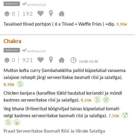
KESKLINN
0
|
192
Tavalised tiivad portsjon ( 6 x Tiivad + Waffle Fries ) +dip.
9,90€
Chakra
KESKLINN
0
|
921
12:00-15:30
Mutton kofta curry (lambahakkliha pallid küpsetatud vanaema
salajase retsepti järgi serveeritakse basmati riisi ja salatiga).
8,90€
Chicken banjara (kanafilee tükid hautatud koriandri ja mündi
kastmes serveeritakse riisi ja salatiga).
8,10€
Veg bhuna (friteeritud köögiviljad tainas küpsetatud tomati-
nelgi kastmes serveeritakse basmati riisi ja salatiga).
7,50€
Praad Serveeritakse Basmati Riisi Ja Värske Salatiga