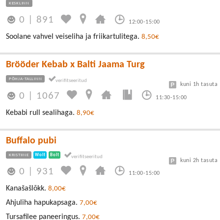
KESKLINN
0
|
891
12:00-15:00
Soolane vahvel veiseliha ja friikartulitega.
8,50€
Brööder Kebab x Balti Jaama Turg
PÕHJA-TALLINN
kuni 1h tasuta
0
|
1067
11:30-15:00
Kebabi rull sealihaga.
8,90€
Buffalo pubi
KRISTIINE
Wolt
Bolt
kuni 2h tasuta
0
|
931
11:00-15:00
Kanašašlõkk.
8,00€
Ahjuliha hapukapsaga.
7,00€
Tursafilee paneeringus.
7,00€