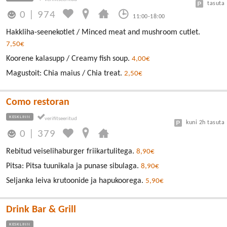
tasuta
0
|
974
11:00-18:00
Hakkliha-seenekotlet / Minced meat and mushroom cutlet.
7,50€
Koorene kalasupp / Creamy fish soup.
4,00€
Magustoit: Chia maius / Chia treat.
2,50€
Como restoran
KESKLINN
kuni 2h tasuta
0
|
379
Rebitud veiselihaburger friikartulitega.
8,90€
Pitsa: Pitsa tuunikala ja punase sibulaga.
8,90€
Seljanka leiva krutoonide ja hapukoorega.
5,90€
Drink Bar & Grill
KESKLINN