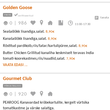
Golden Goose
PIRITA
tasuta
0
|
986
11:00-17:30
Seašašlõkk lisandiga,salat.
8,90€
Kanašašlõkk lisandiga,salat.
8,90€
Röstitud pardikoib,riis/tatar/kartulipüree,salat.
8,90€
Butter Chicken Grillitud kanaliha keskmiselt teravas India
tomati-koorekastmes,riis/nuudlid,salat.
7,90€
VAATA EDASI ...
Gourmet Club
PÕHJA-TALLINN
0
|
920
PEAROOG Kanavardad krõbekartulite, kergelt vürtsika
tomatikastme ja värske salatiga.