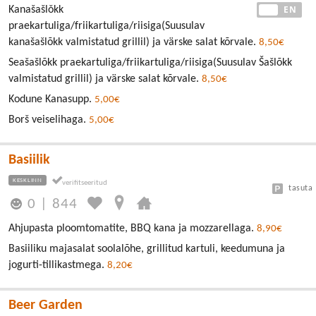
EE
EN
Kanašašlǒkk
praekartuliga/friikartuliga/riisiga(Suusulav
kanašašlõkk valmistatud grillil) ja värske salat kõrvale.
8,50€
Seašašlõkk praekartuliga/friikartuliga/riisiga(Suusulav Šašlõkk
valmistatud grillil) ja värske salat kõrvale.
8,50€
Kodune Kanasupp.
5,00€
Borš veiselihaga.
5,00€
Basiilik
KESKLINN
tasuta
0
|
844
Ahjupasta ploomtomatite, BBQ kana ja mozzarellaga.
8,90€
Basiiliku majasalat soolalõhe, grillitud kartuli, keedumuna ja
jogurti-tillikastmega.
8,20€
Beer Garden