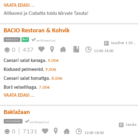
VAATA EDASI ...
Allikavesi ja Ciabatta toidu kõrvale Tasuta!
BACIO Restoran & Kohvik
KESKLINN
Bolt
tasuline 1,50 eur/h
0
|
437
12:00-16:00
Caesari salat kanaga.
9,00€
Kodused pelmeenid.
9,00€
Caesari salat tomatiga.
8,00€
Borš veiselihaga.
7,00€
VAATA EDASI ...
Baklažaan
MUSTAMÄE
tasuta
0
|
7131
12:00-16:00