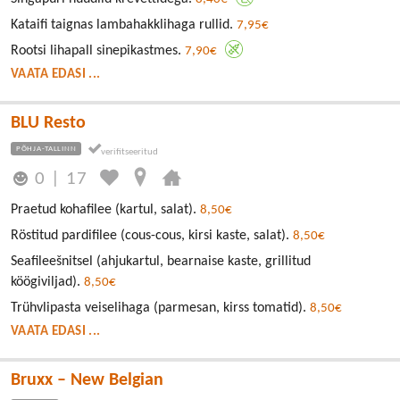
Kataifi taignas lambahakklihaga rullid.
7,95€
Rootsi lihapall sinepikastmes.
7,90€
VAATA EDASI ...
BLU Resto
PÕHJA-TALLINN
0
|
17
Praetud kohafilee (kartul, salat).
8,50€
Röstitud pardifilee (cous-cous, kirsi kaste, salat).
8,50€
Seafileešnitsel (ahjukartul, bearnaise kaste, grillitud
köögiviljad).
8,50€
Trühvlipasta veiselihaga (parmesan, kirss tomatid).
8,50€
VAATA EDASI ...
Bruxx – New Belgian