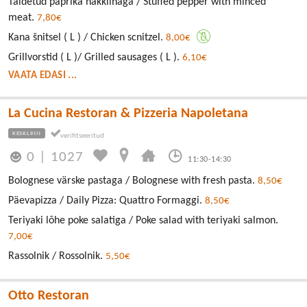
Täidetud paprika hakklihaga / Stuffed pepper with minced
meat.
7,80€
Kana šnitsel ( L ) / Chicken scnitzel.
8,00€
Grillvorstid ( L )/ Grilled sausages ( L ).
6,10€
VAATA EDASI ...
La Cucina Restoran & Pizzeria Napoletana
KESKLINN
0
|
1027
11:30-14:30
Bolognese värske pastaga / Bolognese with fresh pasta.
8,50€
Päevapizza / Daily Pizza: Quattro Formaggi.
8,50€
Teriyaki lõhe poke salatiga / Poke salad with teriyaki salmon.
7,00€
Rassolnik / Rossolnik.
5,50€
Otto Restoran