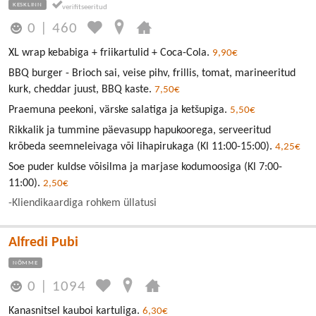
KESKLINN
0
|
460
XL wrap kebabiga + friikartulid + Coca-Cola.
9,90€
BBQ burger - Brioch sai, veise pihv, frillis, tomat, marineeritud
kurk, cheddar juust, BBQ kaste.
7,50€
Praemuna peekoni, värske salatiga ja ketšupiga.
5,50€
Rikkalik ja tummine päevasupp hapukoorega, serveeritud
krõbeda seemneleivaga või lihapirukaga (Kl 11:00-15:00).
4,25€
Soe puder kuldse võisilma ja marjase kodumoosiga (Kl 7:00-
11:00).
2,50€
-Kliendikaardiga rohkem üllatusi
Alfredi Pubi
NÕMME
0
|
1094
Kanasnitsel kauboi kartuliga.
6,30€