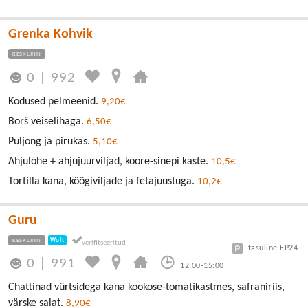
Grenka Kohvik
KESKLINN
0
|
992
Kodused pelmeenid.
9,20€
Borš veiselihaga.
6,50€
Puljong ja pirukas.
5,10€
Ahjulõhe + ahjujuurviljad, koore-sinepi kaste.
10,5€
Tortilla kana, köögiviljade ja fetajuustuga.
10,2€
Guru
KESKLINN
Wolt
tasuline EP24 või Vanalinn
0
|
991
12:00-15:00
Chattinad vürtsidega kana kookose-tomatikastmes, safraniriis,
värske salat.
8,90€