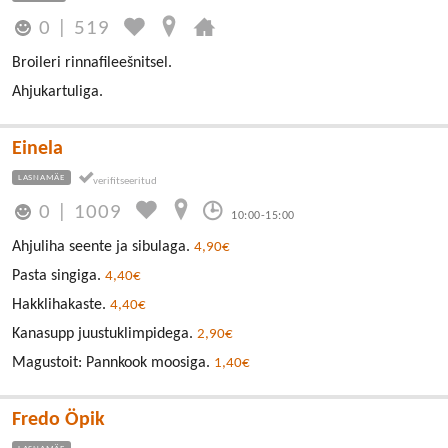
0
|
519
Broileri rinnafileešnitsel.
Ahjukartuliga.
Einela
LASNAMÄE
0
|
1009
10:00-15:00
Ahjuliha seente ja sibulaga.
4,90€
Pasta singiga.
4,40€
Hakklihakaste.
4,40€
Kanasupp juustuklimpidega.
2,90€
Magustoit: Pannkook moosiga.
1,40€
Fredo Öpik