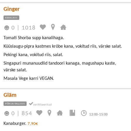
Ginger
KESKLINN
0
|
1018
Tomati Shorba supp kanalihaga.
Küüslaugu-pipra kastmes krõbe kana, vokitud riis, värske salat.
Pekingi kana, vokitud riis, salat.
Singapuri munanuudlid tandoori kanaga, magushapu kaste,
värske salat.
Masala Vege karri VEGAN.
Gläm
PÕHJA-TALLINN
0
|
854
12:00-15:00
Kanaburger.
7,90€