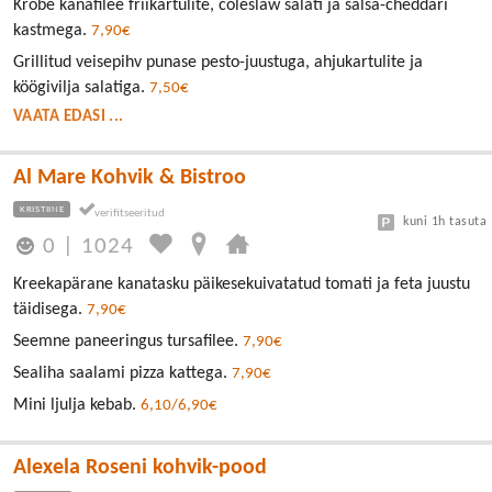
Krõbe kanafilee friikartulite, coleslaw salati ja salsa-cheddari
kastmega.
7,90€
Grillitud veisepihv punase pesto-juustuga, ahjukartulite ja
köögivilja salatiga.
7,50€
VAATA EDASI ...
Al Mare Kohvik & Bistroo
KRISTIINE
kuni 1h tasuta
0
|
1024
Kreekapärane kanatasku päikesekuivatatud tomati ja feta juustu
täidisega.
7,90€
Seemne paneeringus tursafilee.
7,90€
Sealiha saalami pizza kattega.
7,90€
Mini ljulja kebab.
6,10/6,90€
Alexela Roseni kohvik-pood