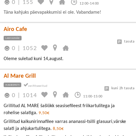
0
|
155
12:00-14:00
Täna kahjuks päevapakkumisi ei ole. Vabandame!
Airo Cafe
LASNAMÄE
tasuta
0
|
1052
Oleme suletud kuni 14,august.
Al Mare Grill
HAABERSTI
kuni 2h tasuta
0
|
1014
11:00-15:00
Grillitud AL MARE šašlõkk seasisefileest friikartulitega ja
rohelise salatiga.
9,50€
Grillitud kalkunirinnafilee varras ananassi-tsilli glasuuri,värske
salati ja ahjukartulitega.
8,50€