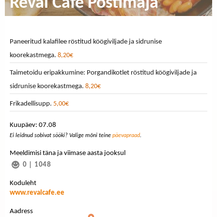
Reval Café Postimaja
Paneeritud kalafilee röstitud köögiviljade ja sidrunise
koorekastmega.
8,20€
Taimetoidu eripakkumine: Porgandikotlet röstitud köögiviljade ja
sidrunise koorekastmega.
8,20€
Frikadellisupp.
5,00€
Kuupäev: 07.08
Ei leidnud sobivat sööki? Valige mõni teine
päevapraad
.
Meeldimisi täna ja viimase aasta jooksul
0
|
1048
Koduleht
www.revalcafe.ee
Aadress