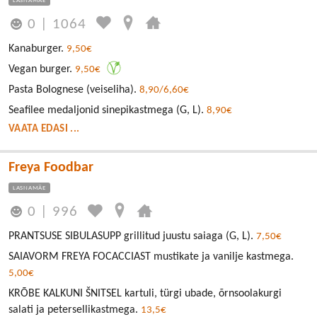
LASNAMÄE
0
|
1064
Kanaburger.
9,50€
Vegan burger.
9,50€
Pasta Bolognese (veiseliha).
8,90/6,60€
Seafilee medaljonid sinepikastmega (G, L).
8,90€
VAATA EDASI ...
Freya Foodbar
LASNAMÄE
0
|
996
PRANTSUSE SIBULASUPP grillitud juustu saiaga (G, L).
7,50€
SAIAVORM FREYA FOCACCIAST mustikate ja vanilje kastmega.
5,00€
KRÕBE KALKUNI ŠNITSEL kartuli, türgi ubade, õrnsoolakurgi
salati ja petersellikastmega.
13,5€