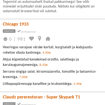
Tegemist on automaatselt lisatud pakkumisega! See võib
mõnedel erijuhtudel siiski puududa. Näiteks kui söögikoht on
ootamatult broneeritud või suletud.
Chicago 1933
KESKLINN
0
|
981
Heeringas varajase värske kartuli, kurgisalati ja kodujuustu-
rohelise sibula kastmega.
9,90€
Ahjus küpsetatud kanakoivad orzotto, salatisegu ja
karulaugumajoneesiga.
8,50€
Serrano singiga salat, kirssmozzarella, tomatite ja balsamico-
kreemiga.
7,00€
Lillkapsapüreesupp kanafilee ja krutoonidega.
5,90€
Claudz pererestoran - Super Skypark T1
KESKLINN