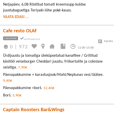
Neljapäev, 6,08 Röstitud tomati kreemsupp kuldse
juustubaguetiga Teriyaki-lõhe poké-kauss.
VAATA EDASI ...
Cafe resto OLAF
LASNAMÄE
tasuta
0
|
972
11:00-15:00
Ürdijuustu ja tomatiga üleküpsetatud kanafilee / Grillitud
käsitöö veiseburger Cheddari juustu, friikartulite ja coleslaw
salatiga.
7,90€
Päevapakkumine + karastusjook/Mahl/Neptunas vesi/Jäätee.
9,40€
Päevapakkumine +borš.
12,40€
Borš.
5,90€
Captain Roosters Bar&Wings