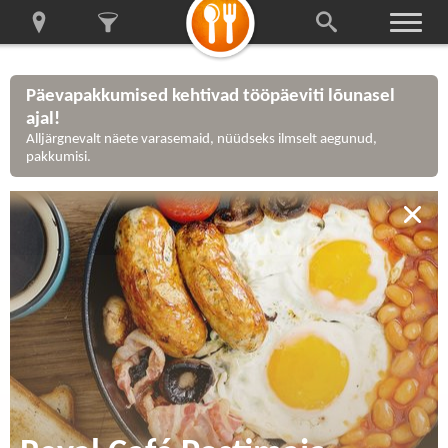
Päevapakkumised kehtivad tööpäeviti lõunasel
ajal!
Alljärgnevalt näete varasemaid, nüüdseks ilmselt aegunud,
pakkumisi.