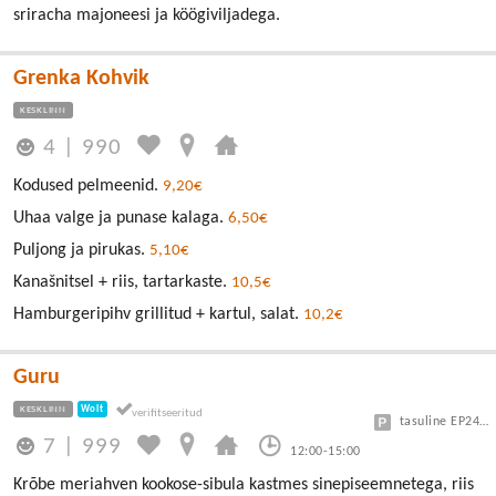
sriracha majoneesi ja köögiviljadega.
Grenka Kohvik
KESKLINN
4
|
990
Kodused pelmeenid.
9,20€
Uhaa valge ja punase kalaga.
6,50€
Puljong ja pirukas.
5,10€
Kanašnitsel + riis, tartarkaste.
10,5€
Hamburgeripihv grillitud + kartul, salat.
10,2€
Guru
KESKLINN
Wolt
tasuline EP24 või Vanalinn
7
|
999
12:00-15:00
Krõbe meriahven kookose-sibula kastmes sinepiseemnetega, riis