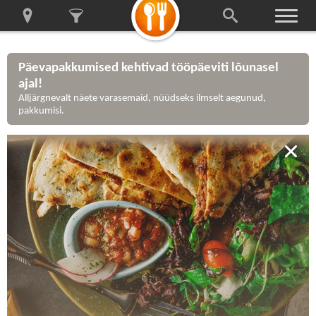
Päevapakkumised kehtivad tööpäeviti lõunasel
ajal!
Alljärgnevalt näete varasemaid, nüüdseks ilmselt aegunud,
pakkumisi.