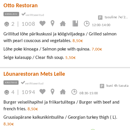
Otto Restoran
KESKLINN
tasuline 7€/24h
2
|
1008
12:00-14:00
Grillitud lõhe pärlkuskussi ja köögiviljadega / Grilled salmon
with pearl couscous and vegetables.
8,50€
Lõhe poke kinoaga / Salmon poke with quinoa.
7,00€
Selge kalasupp / Clear fish soup.
5,50€
Lõunarestoran Mets Lelle
KRISTIINE
kuni 4h tasuta
4
|
1094
08:30-15:00
Burger veiselihapihvi ja friikartulitega / Burger with beef and
french fries.
8,50€
Gruusiapärane kalkunikintsuliha / Georgian turkey thigh ( L).
8,30€