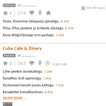
KESKLINN
kuni 2h tasuta
4
|
374
Pasta: Kreemine löhepasta spinatiga.
8,90€
Pitsa: Pitsa peekoni ja krõbeda sibulaga.
8,90€
Kana-köögiviljasupp orzo pastaga.
5,90€
Cube Cafe & Dinery
KESKLINN
3
|
563
11:00-15:00
Lõhe peekon õunakattega.
7,00€
Kanafilee ürdi-apelsiniga.
7,00€
Karbonaad tomati-juustu kattega.
7,00€
Kanakotlet tomatikastmes.
6,80€
VAATA EDASI ...