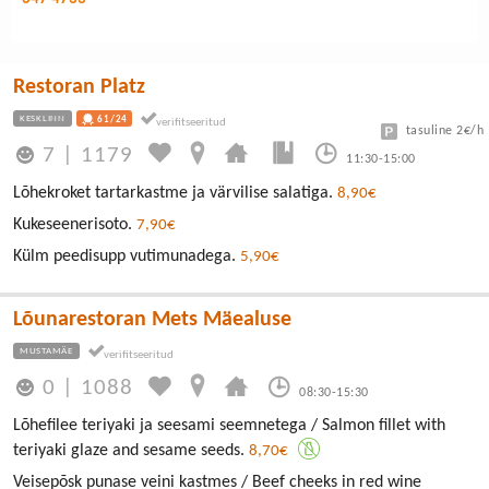
Restoran Platz
KESKLINN
61/24
tasuline 2€/h
7
|
1179
11:30-15:00
Lõhekroket tartarkastme ja värvilise salatiga.
8,90€
Kukeseenerisoto.
7,90€
Külm peedisupp vutimunadega.
5,90€
Lõunarestoran Mets Mäealuse
MUSTAMÄE
0
|
1088
08:30-15:30
Lõhefilee teriyaki ja seesami seemnetega / Salmon fillet with
teriyaki glaze and sesame seeds.
8,70€
Veisepõsk punase veini kastmes / Beef cheeks in red wine