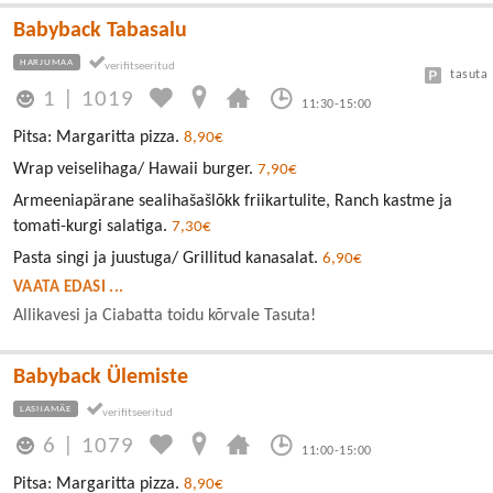
Babyback Tabasalu
HARJUMAA
tasuta
1
|
1019
11:30-15:00
Pitsa: Margaritta pizza.
8,90€
Wrap veiselihaga/ Hawaii burger.
7,90€
Armeeniapärane sealihašašlõkk friikartulite, Ranch kastme ja
tomati-kurgi salatiga.
7,30€
Pasta singi ja juustuga/ Grillitud kanasalat.
6,90€
VAATA EDASI ...
Allikavesi ja Ciabatta toidu kõrvale Tasuta!
Babyback Ülemiste
LASNAMÄE
6
|
1079
11:00-15:00
Pitsa: Margaritta pizza.
8,90€