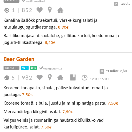
KESKLINN
tasuta
1
|
852
Kanaliha šašlõkk praekartuli, värske kurgisalati ja
murulaugujogurtikastmega.
8,90€
Basiiliku majasalat soolalõhe, grillitud kartuli, keedumuna ja
jogurti-tillikastmega.
8,20€
Beer Garden
KESKLINN
Wolt
Bolt
tasuline 2,80/30min
5
|
982
12:00-15:00
Koorene kanapasta, sibula, päikse kuivatatud tomati ja
juustuga.
7,50€
Koorene tomati, sibula, juustu ja mini spinatiga pasta.
7,50€
Mereandidega köögiviljasalat.
7,50€
Valges veinis ja rosmariiniga hautatud küülikukoivad,
kartulipüree, salat.
7,50€