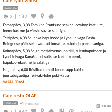
Cafe Lyon Viimsi
HARJUMAA
2
|
182
Esmaspäev, 3,08 Tom kha Prantsuse seakael cowboy-kartulite,
leemekastme ja värske suvise salatiga.
Teisipäev, 4,08 Seljanka hapukoore ja Lyoni leivaga Pasta
Bolognese päikesekuivatatud tomatite, rukola ja parmesaniga.
Kolmapäev, 5,08 Selge meriahvenasupp tilli, suitsuhapukoore ja
Lyoni leivaga Kanašnitsel suitsuse kartulikreemi,
hapukoorekastme ja salatiga.
Neljapäev, 6,08 Röstitud tomati kreemsupp kuldse
juustubaguetiga Teriyaki-lõhe poké-kauss.
VAATA EDASI ...
Cafe resto OLAF
LASNAMÄE
tasuta
7
|
980