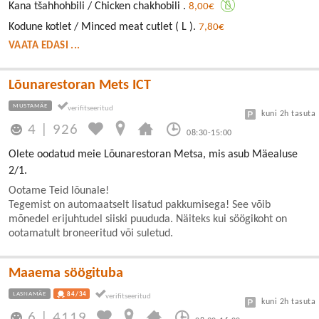
Kana tšahhohbili / Chicken chakhobili .
8,00€
Kodune kotlet / Minced meat cutlet ( L ).
7,80€
VAATA EDASI ...
Lõunarestoran Mets ICT
MUSTAMÄE
kuni 2h tasuta
4
|
926
08:30-15:00
Olete oodatud meie Lõunarestoran Metsa, mis asub Mäealuse
2/1.
Ootame Teid lõunale!
Tegemist on automaatselt lisatud pakkumisega! See võib
mõnedel erijuhtudel siiski puududa. Näiteks kui söögikoht on
ootamatult broneeritud või suletud.
Maaema söögituba
LASNAMÄE
84/34
kuni 2h tasuta
6
|
4119