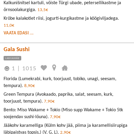
Kalkunišnitsel kartuli, võiste Türgi ubade, petersellikastme ja
õrnsoolakurgiga.
13,5€
Krõbe kalakotlet riisi, jogurti-kurgikastme ja köögiviljadega.
11,0€
VAATA EDASI ...
Gala Sushi
LASNAMÄE
1
|
1015
Florida (Lumekrabi, kurk, toorjuust, tobiko, unagi, seesam,
tempura).
8,90€
Green Tempura (Avokaado, paprika, salat, seesam, kurk,
toorjuust, tempura).
7,90€
Bento: Miso Wakame + Tokio (Miso supp Wakame + Tokio 5tk
soojendav sushi-lõuna).
7,90€
Jääkohv karamelliga (Külm kohv jää, piima ja karamellisiirupiga
läbipaistvas topsis,) (V, G, L).
2,90€