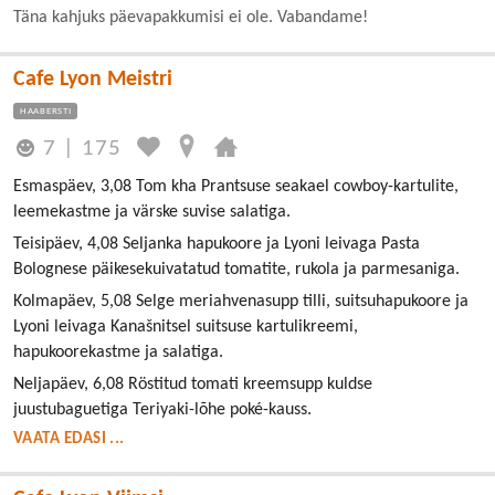
Täna kahjuks päevapakkumisi ei ole. Vabandame!
Cafe Lyon Meistri
HAABERSTI
7
|
175
Esmaspäev, 3,08 Tom kha Prantsuse seakael cowboy-kartulite,
leemekastme ja värske suvise salatiga.
Teisipäev, 4,08 Seljanka hapukoore ja Lyoni leivaga Pasta
Bolognese päikesekuivatatud tomatite, rukola ja parmesaniga.
Kolmapäev, 5,08 Selge meriahvenasupp tilli, suitsuhapukoore ja
Lyoni leivaga Kanašnitsel suitsuse kartulikreemi,
hapukoorekastme ja salatiga.
Neljapäev, 6,08 Röstitud tomati kreemsupp kuldse
juustubaguetiga Teriyaki-lõhe poké-kauss.
VAATA EDASI ...