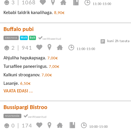
3
|
1068
11:30-15:00
Kebabi taldrik kanalihaga.
8,90€
Buffalo pubi
KRISTIINE
Wolt
Bolt
kuni 2h tasuta
2
|
941
11:00-15:00
Ahjuliha hapukapsaga.
7,00€
Tursafilee paneeringus.
7,00€
Kalkuni strooganov.
7,00€
Lasanje.
6,50€
VAATA EDASI ...
Bussipargi Bistroo
MUSTAMÄE
0
|
174
10:00-15:00