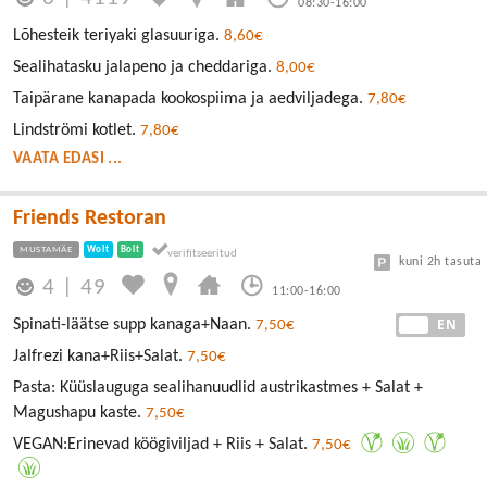
08:30-16:00
Lõhesteik teriyaki glasuuriga.
8,60€
Sealihatasku jalapeno ja cheddariga.
8,00€
Taipärane kanapada kookospiima ja aedviljadega.
7,80€
Lindströmi kotlet.
7,80€
VAATA EDASI ...
Friends Restoran
MUSTAMÄE
Wolt
Bolt
kuni 2h tasuta
4
|
49
11:00-16:00
EE
EN
Spinati-läätse supp kanaga+Naan.
7,50€
Jalfrezi kana+Riis+Salat.
7,50€
Pasta: Küüslauguga sealihanuudlid austrikastmes + Salat +
Magushapu kaste.
7,50€
VEGAN:Erinevad köögiviljad + Riis + Salat.
7,50€