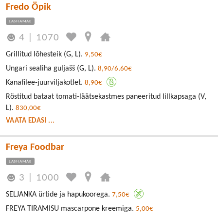
Fredo Öpik
LASNAMÄE
4
|
1070
Grillitud lõhesteik (G, L).
9,50€
Ungari sealiha guljašš (G, L).
8,90/6,60€
Kanafilee-juurviljakotlet.
8,90€
Röstitud bataat tomati-läätsekastmes paneeritud lillkapsaga (V,
L).
830,00€
VAATA EDASI ...
Freya Foodbar
LASNAMÄE
3
|
1000
SELJANKA ürtide ja hapukoorega.
7,50€
FREYA TIRAMISU mascarpone kreemiga.
5,00€