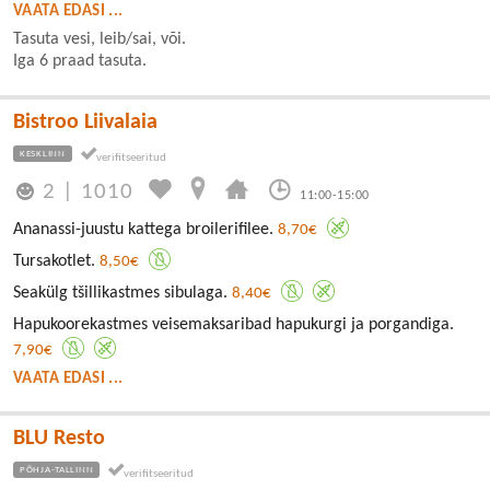
VAATA EDASI ...
Tasuta vesi, leib/sai, või.
Iga 6 praad tasuta.
Bistroo Liivalaia
KESKLINN
2
|
1010
11:00-15:00
Ananassi-juustu kattega broilerifilee.
8,70€
Tursakotlet.
8,50€
Seakülg tšillikastmes sibulaga.
8,40€
Hapukoorekastmes veisemaksaribad hapukurgi ja porgandiga.
7,90€
VAATA EDASI ...
BLU Resto
PÕHJA-TALLINN