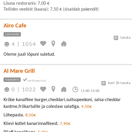
Lõuna restoranis: 7,00 €
Tellides veebist (kaasa): 7,50 € (sisaldab pakendit)
Airo Cafe
LASNAMÄE
tasuta
4
|
1054
Oleme juuli lõpuni suletud.
Al Mare Grill
HAABERSTI
kuni 2h tasuta
0
|
1022
11:00-15:00
Krõbe kanafilee burger,cheddari,suitsupeekoni, salsa-cheddar
kastme,friikartulite ja coleslaw salatiga.
9,50€
Lõhepasta.
8,50€
Kiievi kotlet kanarinnafileest.
7,90€