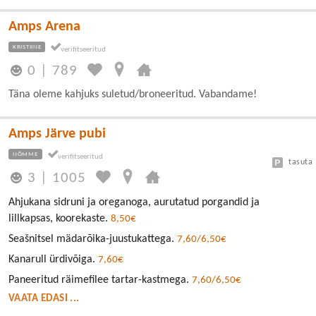
Amps Arena
KRISTIINE
0
|
789
Täna oleme kahjuks suletud/broneeritud. Vabandame!
Amps Järve pubi
NÕMME
tasuta
3
|
1005
Ahjukana sidruni ja oreganoga, aurutatud porgandid ja
lillkapsas, koorekaste.
8,50€
Seašnitsel mädarõika-juustukattega.
7,60/6,50€
Kanarull ürdivõiga.
7,60€
Paneeritud räimefilee tartar-kastmega.
7,60/6,50€
VAATA EDASI ...