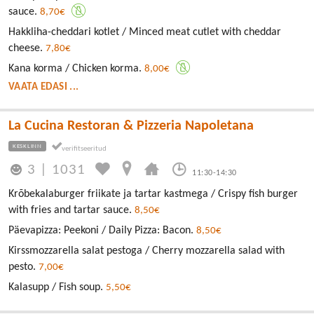
sauce.
8,70€
Hakkliha-cheddari kotlet / Minced meat cutlet with cheddar
cheese.
7,80€
Kana korma / Chicken korma.
8,00€
VAATA EDASI ...
La Cucina Restoran & Pizzeria Napoletana
KESKLINN
3
|
1031
11:30-14:30
Krõbekalaburger friikate ja tartar kastmega / Crispy fish burger
with fries and tartar sauce.
8,50€
Päevapizza: Peekoni / Daily Pizza: Bacon.
8,50€
Kirssmozzarella salat pestoga / Cherry mozzarella salad with
pesto.
7,00€
Kalasupp / Fish soup.
5,50€