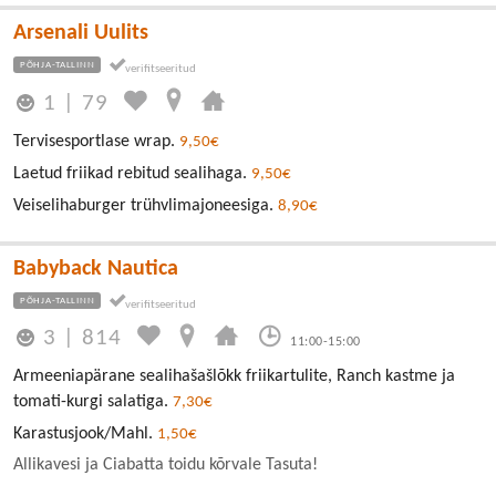
Arsenali Uulits
PÕHJA-TALLINN
1
|
79
Tervisesportlase wrap.
9,50€
Laetud friikad rebitud sealihaga.
9,50€
Veiselihaburger trühvlimajoneesiga.
8,90€
Babyback Nautica
PÕHJA-TALLINN
3
|
814
11:00-15:00
Armeeniapärane sealihašašlõkk friikartulite, Ranch kastme ja
tomati-kurgi salatiga.
7,30€
Karastusjook/Mahl.
1,50€
Allikavesi ja Ciabatta toidu kõrvale Tasuta!