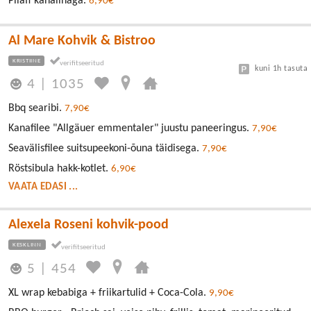
Pilaff kanalihaga.
6,90€
Al Mare Kohvik & Bistroo
KRISTIINE
kuni 1h tasuta
4
|
1035
Bbq searibi.
7,90€
Kanafilee "Allgäuer emmentaler" juustu paneeringus.
7,90€
Seavälisfilee suitsupeekoni-õuna täidisega.
7,90€
Röstsibula hakk-kotlet.
6,90€
VAATA EDASI ...
Alexela Roseni kohvik-pood
KESKLINN
5
|
454
XL wrap kebabiga + friikartulid + Coca-Cola.
9,90€