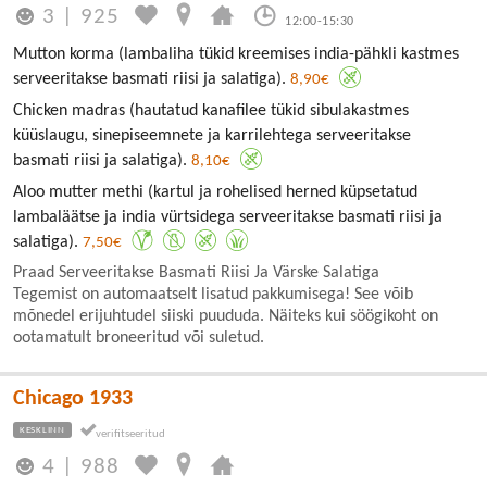
3
|
925
12:00-15:30
Mutton korma (lambaliha tükid kreemises india-pähkli kastmes
serveeritakse basmati riisi ja salatiga).
8,90€
Chicken madras (hautatud kanafilee tükid sibulakastmes
küüslaugu, sinepiseemnete ja karrilehtega serveeritakse
basmati riisi ja salatiga).
8,10€
Aloo mutter methi (kartul ja rohelised herned küpsetatud
lambaläätse ja india vürtsidega serveeritakse basmati riisi ja
salatiga).
7,50€
Praad Serveeritakse Basmati Riisi Ja Värske Salatiga
Tegemist on automaatselt lisatud pakkumisega! See võib
mõnedel erijuhtudel siiski puududa. Näiteks kui söögikoht on
ootamatult broneeritud või suletud.
Chicago 1933
KESKLINN
4
|
988