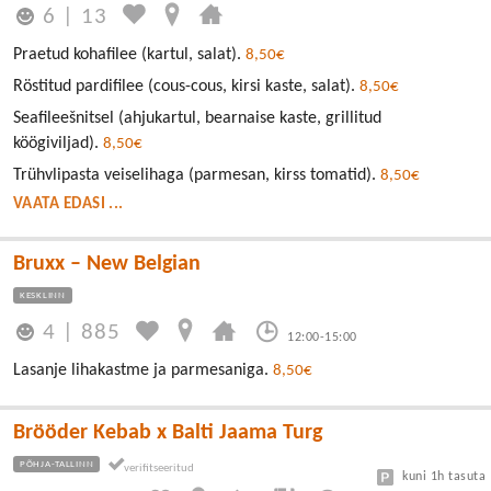
6
|
13
Praetud kohafilee (kartul, salat).
8,50€
Röstitud pardifilee (cous-cous, kirsi kaste, salat).
8,50€
Seafileešnitsel (ahjukartul, bearnaise kaste, grillitud
köögiviljad).
8,50€
Trühvlipasta veiselihaga (parmesan, kirss tomatid).
8,50€
VAATA EDASI ...
Bruxx – New Belgian
KESKLINN
4
|
885
12:00-15:00
Lasanje lihakastme ja parmesaniga.
8,50€
Brööder Kebab x Balti Jaama Turg
PÕHJA-TALLINN
kuni 1h tasuta