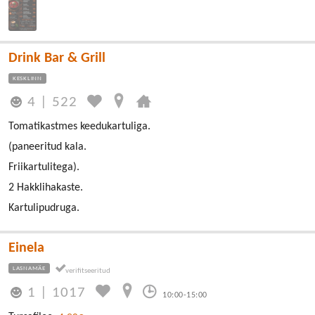
Drink Bar & Grill
KESKLINN
4
|
522
Tomatikastmes keedukartuliga.
(paneeritud kala.
Friikartulitega).
2 Hakklihakaste.
Kartulipudruga.
Einela
LASNAMÄE
1
|
1017
10:00-15:00