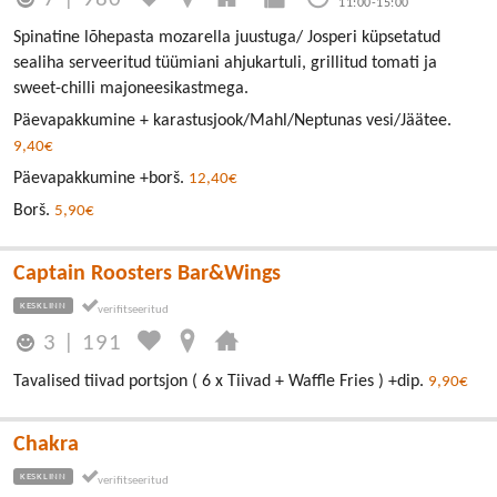
11:00-15:00
Spinatine lõhepasta mozarella juustuga/ Josperi küpsetatud
sealiha serveeritud tüümiani ahjukartuli, grillitud tomati ja
sweet-chilli majoneesikastmega.
Päevapakkumine + karastusjook/Mahl/Neptunas vesi/Jäätee.
9,40€
Päevapakkumine +borš.
12,40€
Borš.
5,90€
Captain Roosters Bar&Wings
KESKLINN
3
|
191
Tavalised tiivad portsjon ( 6 x Tiivad + Waffle Fries ) +dip.
9,90€
Chakra
KESKLINN