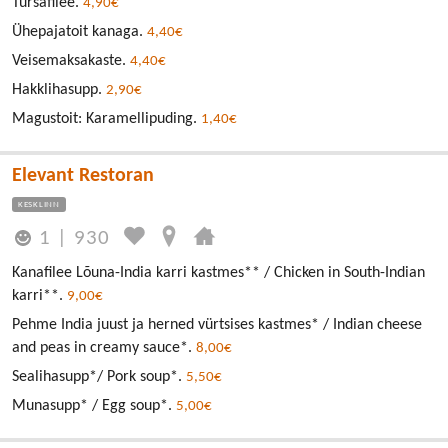
Tursafilee.
4,90€
Ühepajatoit kanaga.
4,40€
Veisemaksakaste.
4,40€
Hakklihasupp.
2,90€
Magustoit: Karamellipuding.
1,40€
Elevant Restoran
KESKLINN
1
|
930
Kanafilee Lõuna-India karri kastmes** / Chicken in South-Indian
karri**.
9,00€
Pehme India juust ja herned vürtsises kastmes* / Indian cheese
and peas in creamy sauce*.
8,00€
Sealihasupp*/ Pork soup*.
5,50€
Munasupp* / Egg soup*.
5,00€