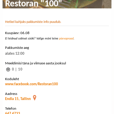
Restoran "100"
Hetkel kahjuks pakkumiste info puudub.
Kuupäev: 06.08
Ei leidnud sobivat sööki? Valige mõni teine
päevapraad
.
Pakkumiste aeg
alates 12:00
Meeldimisi täna ja viimase aasta jooksul
0
|
10
Koduleht
www.facebook.com/Restoran100
Aadress
Endla 15, Tallinn
Telefon
647 4733