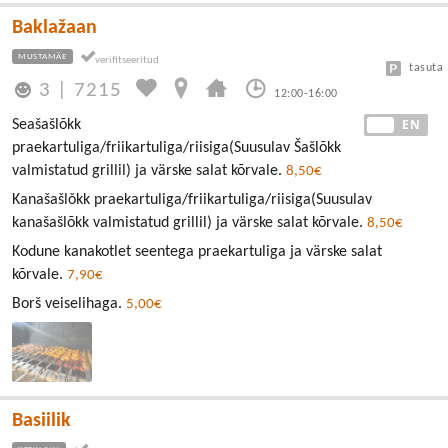
Baklažaan
MUSTAMÄE
tasuta
3
|
7215
12:00-16:00
EE
EN
Seašašlõkk
praekartuliga/friikartuliga/riisiga(Suusulav Šašlõkk
valmistatud grillil) ja värske salat kõrvale.
8,50€
Kanašašlǒkk praekartuliga/friikartuliga/riisiga(Suusulav
kanašašlõkk valmistatud grillil) ja värske salat kõrvale.
8,50€
Kodune kanakotlet seentega praekartuliga ja värske salat
kõrvale.
7,90€
Borš veiselihaga.
5,00€
Basiilik