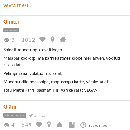
VAATA EDASI ...
Ginger
KESKLINN
3
|
1012
Spinati-munasupp krevettidega.
Malabar kookospiima karri kastmes krõbe meriahven, vokitud
riis, salat.
Pekingi kana, vokitud riis, salat.
Munanuudlid peekoniga, magushapu kaste, värske salat.
Tofu Methi karri, basmati riis, värske salat VEGAN.
Gläm
PÕHJA-TALLINN
4
|
849
12:00-15:00