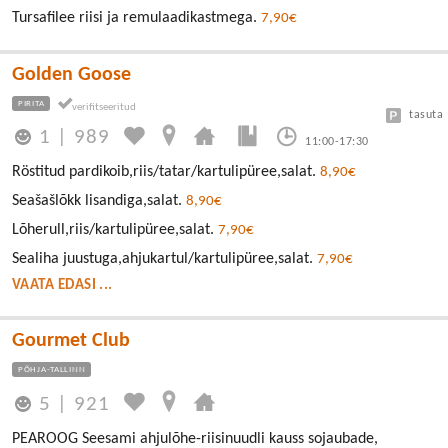
Tursafilee riisi ja remulaadikastmega.
7,90€
Golden Goose
PIRITA
tasuta
1
|
989
11:00-17:30
Röstitud pardikoib,riis/tatar/kartulipüree,salat.
8,90€
Seašašlõkk lisandiga,salat.
8,90€
Lõherull,riis/kartulipüree,salat.
7,90€
Sealiha juustuga,ahjukartul/kartulipüree,salat.
7,90€
VAATA EDASI ...
Gourmet Club
PÕHJA-TALLINN
5
|
921
PEAROOG Seesami ahjulõhe-riisinuudli kauss sojaubade,