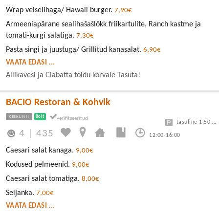
Wrap veiselihaga/ Hawaii burger.
7,90€
Armeeniapärane sealihašašlõkk friikartulite, Ranch kastme ja
tomati-kurgi salatiga.
7,30€
Pasta singi ja juustuga/ Grillitud kanasalat.
6,90€
VAATA EDASI ...
Allikavesi ja Ciabatta toidu kõrvale Tasuta!
BACIO Restoran & Kohvik
KESKLINN
Bolt
tasuline 1,50 eur/h
4
|
435
12:00-16:00
Caesari salat kanaga.
9,00€
Kodused pelmeenid.
9,00€
Caesari salat tomatiga.
8,00€
Seljanka.
7,00€
VAATA EDASI ...