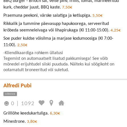
BBQ burger - Brioch sai, veise pihv, frillis, tomat, marineeritud
kurk, cheddar juust, BBQ kaste.
7,50€
Praemuna peekoni, värske salatiga ja ketšupiga.
5,50€
Rikkalik ja tummine päevasupp hapukoorega, serveeritud
krõbeda seemneleivaga või lihapirukaga (Kl 11:00-15:00).
4,25€
Soe puder kuldse võisilma ja marjase kodumoosiga (Kl 7:00-
11:00).
2,50€
-Kliendikaardiga rohkem üllatusi
Tegemist on automaatselt lisatud pakkumisega! See võib
mõnedel erijuhtudel siiski puududa. Näiteks kui söögikoht on
ootamatult broneeritud või suletud.
Alfredi Pubi
NÕMME
0
|
1092
Grilllõhe keedukartuliga.
6,30€
Minestrone.
3,80€