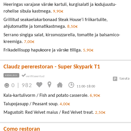
Heeringas varajase värske kartuli, kurgisalati ja kodujuustu-
rohelise sibula kastmega.
9,90€
Grillitud seakaelakarbonaad Steak House’i friikartulite,
ahjutomatite ja tomatikastmega.
8,50€
Serrano singiga salat, kirssmozzarella, tomatite ja balsamico-
kreemiga.
7,00€
Frikadellisupp hapukoore ja värske tilliga.
5,90€
Claudz pererestoran - Super Skypark T1
KESKLINN
tasuta
0
|
982
11:00-18:00
Kala-kartulivorm / Fish and potato casserole.
6,90€
Talupojasupp / Peasant soup.
4,00€
Magustoit: Red Velvet maius / Red Velvet treat.
2,50€
Como restoran