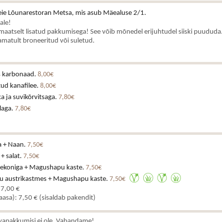
ie Lõunarestoran Metsa, mis asub Mäealuse 2/1.
ale!
aatselt lisatud pakkumisega! See võib mõnedel erijuhtudel siiski puududa.
matult broneeritud või suletud.
is karbonaad.
8,00€
ud kanafilee.
8,00€
a ja suvikõrvitsaga.
7,80€
laga.
7,80€
a + Naan.
7,50€
 + salat.
7,50€
eekoniga + Magushapu kaste.
7,50€
u austrikastmes + Magushapu kaste.
7,50€
 7,00 €
kaasa): 7,50 € (sisaldab pakendit)
vapakkumisi ei ole. Vabandame!