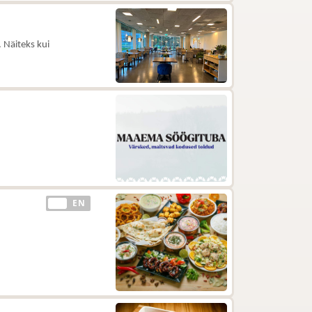
 Näiteks kui
EE
EN