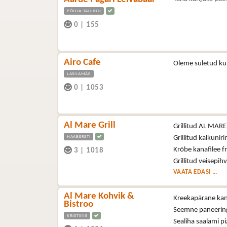
PÕHJA-TALLINN
0
|
155
Airo Cafe
Oleme suletud ku
LASNAMÄE
0
|
1053
Al Mare Grill
Grillitud AL MARE š
HAABERSTI
Grillitud kalkuniri
Krõbe kanafilee fr
3
|
1018
Grillitud veisepih
VAATA EDASI ...
Al Mare Kohvik &
Kreekapärane kana
Bistroo
Seemne paneering
KRISTIINE
Sealiha saalami p