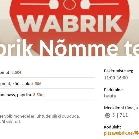
brik Nõmme t
Pakkumiste aeg
 tomat.
8,50€
11:00-16:00
 tomat, küüslauk.
8,50€
Parkimine
 ananass, paprika.
8,50€
tasuta
Meeldimisi täna ja
5
|
711
e võib mõnedel erijuhtudel siiski puududa.
või suletud.
Koduleht
pizzawabrik.ee/