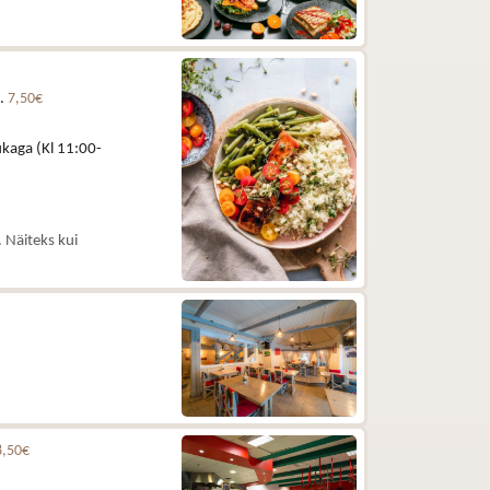
e.
7,50€
kaga (Kl 11:00-
 Näiteks kui
8,50€