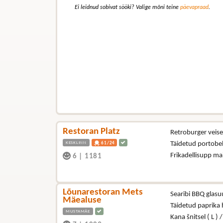
Ei leidnud sobivat sööki? Valige mõni teine
päevapraad
.
Restoran Platz
Retroburger veisel
KESKLINN
Täidetud portobel
61/24
Frikadellisupp ma
6
|
1181
Lõunarestoran Mets
Searibi BBQ glasuu
Mäealuse
Täidetud paprika
MUSTAMÄE
Kana šnitsel ( L ) 