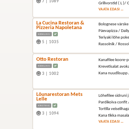
7
|
1089
Grillvorstid ( L )/ 
VAATA EDASI ...
La Cucina Restoran &
Bolognese värske 
Pizzeria Napoletana
Päevapizza / Dail
KESKLINN
Teriyaki lõhe poke
5
|
1035
Rassolnik / Rosso
Otto Restoran
Kanafilee koore-p
KESKLINN
Krevetisalat avo
Kana nuudlisupp 
3
|
1002
Lõunarestoran Mets
Lõhefilee sidruni j
Lelle
Pardikoiva confit /
KRISTIINE
Tortilla veiselihag
3
|
1094
Kana tikka masala
VAATA EDASI ...