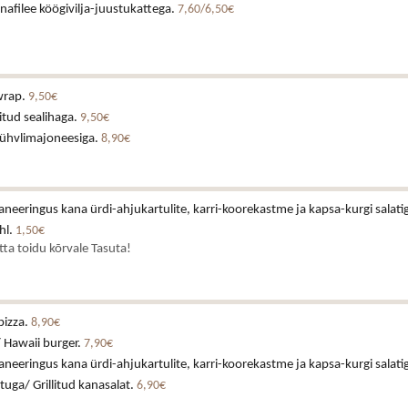
afilee köögivilja-juustukattega.
7,60/6,50€
wrap.
9,50€
itud sealihaga.
9,50€
rühvlimajoneesiga.
8,90€
neeringus kana ürdi-ahjukartulite, karri-koorekastme ja kapsa-kurgi salati
hl.
1,50€
atta toidu kõrvale Tasuta!
pizza.
8,90€
 Hawaii burger.
7,90€
neeringus kana ürdi-ahjukartulite, karri-koorekastme ja kapsa-kurgi salati
stuga/ Grillitud kanasalat.
6,90€