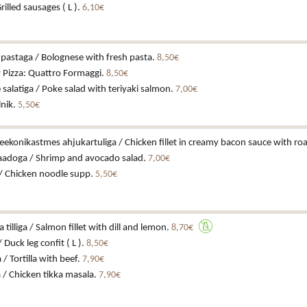
Grilled sausages ( L ).
6,10€
pastaga / Bolognese with fresh pasta.
8,50€
y Pizza: Quattro Formaggi.
8,50€
 salatiga / Poke salad with teriyaki salmon.
7,00€
lnik.
5,50€
eekonikastmes ahjukartuliga / Chicken fillet in creamy bacon sauce with ro
kaadoga / Shrimp and avocado salad.
7,00€
/ Chicken noodle supp.
5,50€
a tilliga / Salmon fillet with dill and lemon.
8,70€
 Duck leg confit ( L ).
8,50€
a / Tortilla with beef.
7,90€
 / Chicken tikka masala.
7,90€