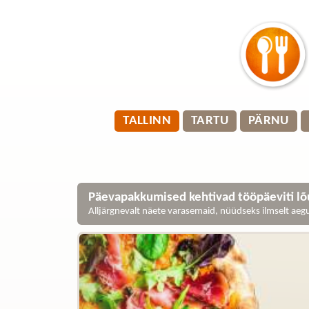
TALLINN
TARTU
PÄRNU
Päevapakkumised kehtivad tööpäeviti lõu
Alljärgnevalt näete varasemaid, nüüdseks ilmselt ae