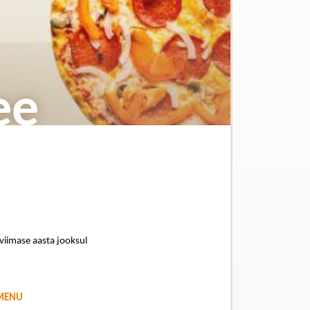
ee
 viimase aasta jooksul
#MENU