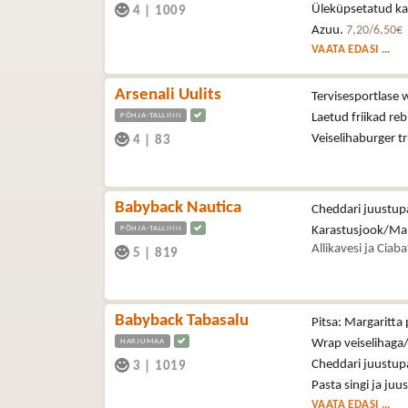
Üleküpsetatud kan
4
|
1009
Azuu.
7,20/6,50€
VAATA EDASI ...
Arsenali Uulits
Tervisesportlase 
PÕHJA-TALLINN
Laetud friikad reb
Veiselihaburger t
4
|
83
Babyback Nautica
Cheddari juustupa
PÕHJA-TALLINN
Karastusjook/Ma
Allikavesi ja Ciab
5
|
819
Babyback Tabasalu
Pitsa: Margaritta 
HARJUMAA
Wrap veiselihaga/
Cheddari juustupa
3
|
1019
Pasta singi ja juu
VAATA EDASI ...