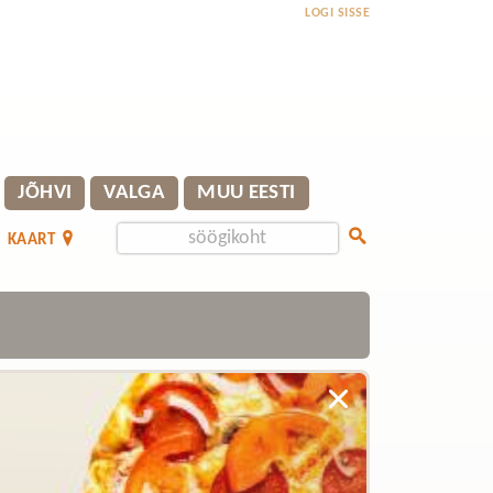
LOGI SISSE
JÕHVI
VALGA
MUU EESTI
KAART