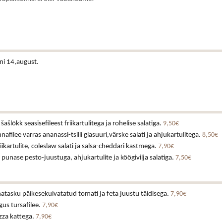
ni 14,august.
ašlõkk seasisefileest friikartulitega ja rohelise salatiga.
9,50€
nnafilee varras ananassi-tsilli glasuuri,värske salati ja ahjukartulitega.
8,50€
iikartulite, coleslaw salati ja salsa-cheddari kastmega.
7,90€
v punase pesto-juustuga, ahjukartulite ja köögivilja salatiga.
7,50€
tasku päikesekuivatatud tomati ja feta juustu täidisega.
7,90€
us tursafilee.
7,90€
izza kattega.
7,90€