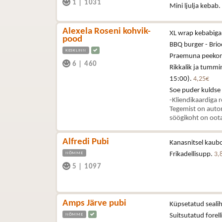
1
|
1031
Mini ljulja kebab.
Alexela Roseni kohvik-
XL wrap kebabiga 
pood
BBQ burger - Brioc
KESKLINN
Praemuna peekoni,
6
|
460
Rikkalik ja tummi
15:00).
4,25€
Soe puder kuldse
-Kliendikaardiga 
Tegemist on autom
söögikoht on oota
Alfredi Pubi
Kanasnitsel kaubo
NÕMME
Frikadellisupp.
3,
5
|
1097
Amps Järve pubi
Küpsetatud sealih
NÕMME
Suitsutatud forell