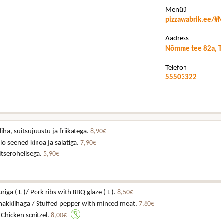
Menüü
pizzawabrik.ee/
Aadress
Nõmme tee 82a, T
Telefon
55503322
iha, suitsujuustu ja friikatega.
8,90€
lo seened kinoa ja salatiga.
7,90€
itserohelisega.
5,90€
riga ( L )/ Pork ribs with BBQ glaze ( L ).
8,50€
 hakklihaga / Stuffed pepper with minced meat.
7,80€
/ Chicken scnitzel.
8,00€