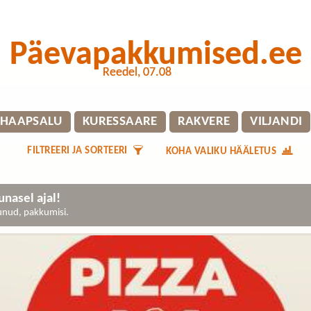
Päevapakkumised.ee
Reedel, 07.08
HAAPSALU
KURESSAARE
RAKVERE
VILJANDI
FILTREERI JA SORTEERI
KOHA VALIKU HÄÄLETUS
nasel ajal!
gunud, pakkumisi.