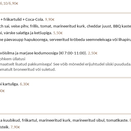
6,10/6,90€
+ friikartulid + Coca-Cola.
9,90€
h sai, veise pihv, frillis, tomat, marineeritud kurk, cheddar juust, BBQ kast
 värske salatiga ja ketšupiga.
5,50€
ne päevasupp hapukoorega, serveeritud krõbeda seemneleivaga või lihapiru
 võisilma ja marjase kodumoosiga (Kl 7:00-11:00).
2,50€
rohkem üllatusi
aatselt lisatud pakkumisega! See võib mõnedel erijuhtudel siiski puududa.
matult broneeritud või suletud.
i kartuliga.
6,30€
80€
a kuubikud, friikartul, marineeritud kurk, marineeritud sibul, tomatikaste.
isteik.
7,90€