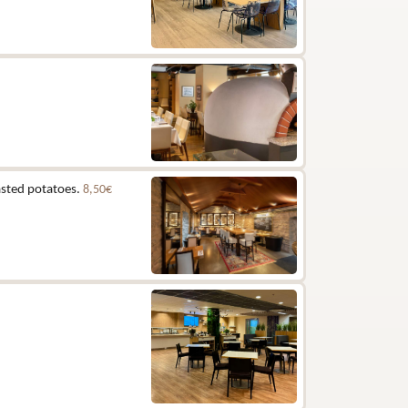
asted potatoes.
8,50€