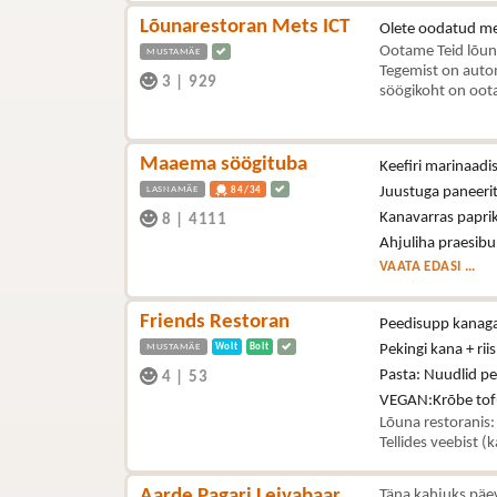
Lõunarestoran Mets ICT
Olete oodatud me
Ootame Teid lõun
MUSTAMÄE
Tegemist on autom
3
|
929
söögikoht on oota
Maaema söögituba
Keefiri marinaad
LASNAMÄE
Juustuga paneerit
84/34
Kanavarras paprik
8
|
4111
Ahjuliha praesibu
VAATA EDASI ...
Friends Restoran
Peedisupp kanag
MUSTAMÄE
Wolt
Bolt
Pekingi kana + riis
Pasta: Nuudlid p
4
|
53
VEGAN:Krõbe tof
Lõuna restoranis:
Tellides veebist (
Aarde Pagari Leivabaar
Täna kahjuks päe