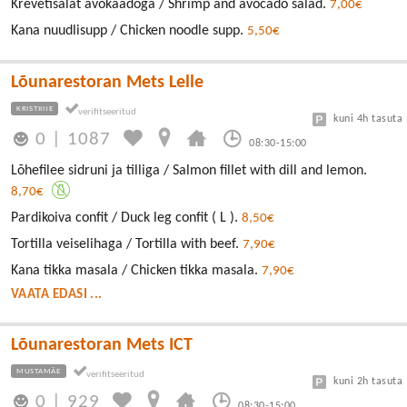
Krevetisalat avokaadoga / Shrimp and avocado salad.
7,00€
Kana nuudlisupp / Chicken noodle supp.
5,50€
Lõunarestoran Mets Lelle
KRISTIINE
kuni 4h tasuta
0
|
1087
08:30-15:00
Lõhefilee sidruni ja tilliga / Salmon fillet with dill and lemon.
8,70€
Pardikoiva confit / Duck leg confit ( L ).
8,50€
Tortilla veiselihaga / Tortilla with beef.
7,90€
Kana tikka masala / Chicken tikka masala.
7,90€
VAATA EDASI ...
Lõunarestoran Mets ICT
MUSTAMÄE
kuni 2h tasuta
0
|
929
08:30-15:00