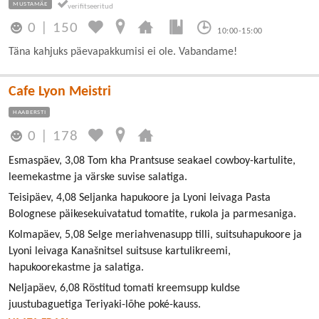
MUSTAMÄE
0
|
150
10:00-15:00
Täna kahjuks päevapakkumisi ei ole. Vabandame!
Cafe Lyon Meistri
HAABERSTI
0
|
178
Esmaspäev, 3,08 Tom kha Prantsuse seakael cowboy-kartulite,
leemekastme ja värske suvise salatiga.
Teisipäev, 4,08 Seljanka hapukoore ja Lyoni leivaga Pasta
Bolognese päikesekuivatatud tomatite, rukola ja parmesaniga.
Kolmapäev, 5,08 Selge meriahvenasupp tilli, suitsuhapukoore ja
Lyoni leivaga Kanašnitsel suitsuse kartulikreemi,
hapukoorekastme ja salatiga.
Neljapäev, 6,08 Röstitud tomati kreemsupp kuldse
juustubaguetiga Teriyaki-lõhe poké-kauss.