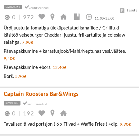
LASNAMÄE
tasuta
0
|
972
11:00-15:00
Ürdijuustu ja tomatiga üleküpsetatud kanafilee / Grillitud
käsitöö veiseburger Cheddari juustu, friikartulite ja coleslaw
salatiga.
7,90€
Päevapakkumine + karastusjook/Mahl/Neptunas vesi/Jäätee.
9,40€
Päevapakkumine +borš.
12,40€
Borš.
5,90€
Captain Roosters Bar&Wings
KESKLINN
0
|
192
Tavalised tiivad portsjon ( 6 x Tiivad + Waffle Fries ) +dip.
9,90€