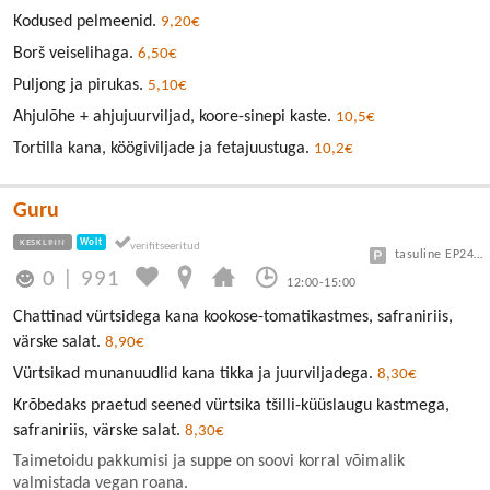
Kodused pelmeenid.
9,20€
Borš veiselihaga.
6,50€
Puljong ja pirukas.
5,10€
Ahjulõhe + ahjujuurviljad, koore-sinepi kaste.
10,5€
Tortilla kana, köögiviljade ja fetajuustuga.
10,2€
Guru
KESKLINN
Wolt
tasuline EP24 või Vanalinn
0
|
991
12:00-15:00
Chattinad vürtsidega kana kookose-tomatikastmes, safraniriis,
värske salat.
8,90€
Vürtsikad munanuudlid kana tikka ja juurviljadega.
8,30€
Krõbedaks praetud seened vürtsika tšilli-küüslaugu kastmega,
safraniriis, värske salat.
8,30€
Taimetoidu pakkumisi ja suppe on soovi korral võimalik
valmistada vegan roana.