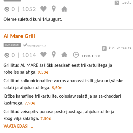
tasuta
0
|
1052
Oleme suletud kuni 14,august.
Al Mare Grill
HAABERSTI
kuni 2h tasuta
0
|
1014
11:00-15:00
Grillitud AL MARE šašlõkk seasisefileest friikartulitega ja
rohelise salatiga.
9,50€
Grillitud kalkunirinnafilee varras ananassi-tsilli glasuuri,värske
salati ja ahjukartulitega.
8,50€
Krõbe kanafilee friikartulite, coleslaw salati ja salsa-cheddari
kastmega.
7,90€
Grillitud veisepihv punase pesto-juustuga, ahjukartulite ja
köögivilja salatiga.
7,50€
VAATA EDASI ...