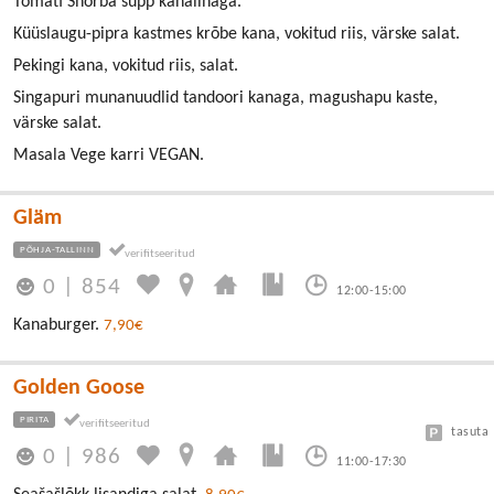
Tomati Shorba supp kanalihaga.
Küüslaugu-pipra kastmes krõbe kana, vokitud riis, värske salat.
Pekingi kana, vokitud riis, salat.
Singapuri munanuudlid tandoori kanaga, magushapu kaste,
värske salat.
Masala Vege karri VEGAN.
Gläm
PÕHJA-TALLINN
0
|
854
12:00-15:00
Kanaburger.
7,90€
Golden Goose
PIRITA
tasuta
0
|
986
11:00-17:30