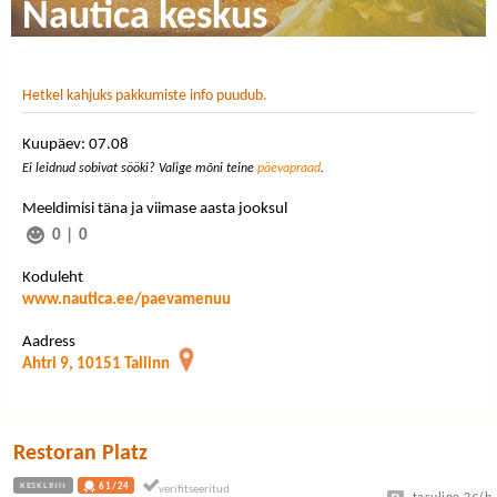
Nautica keskus
Hetkel kahjuks pakkumiste info puudub.
Kuupäev: 07.08
Ei leidnud sobivat sööki? Valige mõni teine
päevapraad
.
Meeldimisi täna ja viimase aasta jooksul
0
|
0
Koduleht
www.nautica.ee/paevamenuu
Aadress
Ahtri 9, 10151 Tallinn
Restoran Platz
KESKLINN
61/24