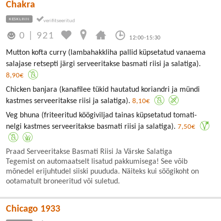
Chakra
KESKLINN
0
|
921
12:00-15:30
Mutton kofta curry (lambahakkliha pallid küpsetatud vanaema
salajase retsepti järgi serveeritakse basmati riisi ja salatiga).
8,90€
Chicken banjara (kanafilee tükid hautatud koriandri ja mündi
kastmes serveeritakse riisi ja salatiga).
8,10€
Veg bhuna (friteeritud köögiviljad tainas küpsetatud tomati-
nelgi kastmes serveeritakse basmati riisi ja salatiga).
7,50€
Praad Serveeritakse Basmati Riisi Ja Värske Salatiga
Tegemist on automaatselt lisatud pakkumisega! See võib
mõnedel erijuhtudel siiski puududa. Näiteks kui söögikoht on
ootamatult broneeritud või suletud.
Chicago 1933