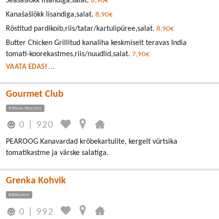
Seašašlõkk lisandiga,salat.
8,90€
Kanašašlõkk lisandiga,salat.
8,90€
Röstitud pardikoib,riis/tatar/kartulipüree,salat.
8,90€
Butter Chicken Grillitud kanaliha keskmiselt teravas India
tomati-koorekastmes,riis/nuudlid,salat.
7,90€
VAATA EDASI ...
Gourmet Club
PÕHJA-TALLINN
0
|
920
PEAROOG Kanavardad krõbekartulite, kergelt vürtsika
tomatikastme ja värske salatiga.
Grenka Kohvik
KESKLINN
0
|
992