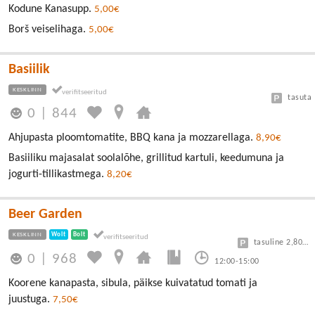
Kodune Kanasupp.
5,00€
Borš veiselihaga.
5,00€
Basiilik
KESKLINN
tasuta
0
|
844
Ahjupasta ploomtomatite, BBQ kana ja mozzarellaga.
8,90€
Basiiliku majasalat soolalõhe, grillitud kartuli, keedumuna ja
jogurti-tillikastmega.
8,20€
Beer Garden
KESKLINN
Wolt
Bolt
tasuline 2,80/30min
0
|
968
12:00-15:00
Koorene kanapasta, sibula, päikse kuivatatud tomati ja
juustuga.
7,50€