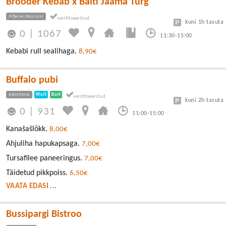
Brööder Kebab x Balti Jaama Turg
PÕHJA-TALLINN
kuni 1h tasuta
0
|
1067
11:30-15:00
Kebabi rull sealihaga.
8,90€
Buffalo pubi
KRISTIINE
Wolt
Bolt
kuni 2h tasuta
0
|
931
11:00-15:00
Kanašašlõkk.
8,00€
Ahjuliha hapukapsaga.
7,00€
Tursafilee paneeringus.
7,00€
Täidetud pikkpoiss.
6,50€
VAATA EDASI ...
Bussipargi Bistroo