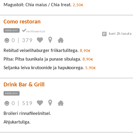
Magustoit: Chia maius / Chia treat.
2,50€
Como restoran
KESKLINN
kuni 2h tasuta
0
|
379
Rebitud veiselihaburger friikartulitega.
8,90€
Pitsa: Pitsa tuunikala ja punase sibulaga.
8,90€
Seljanka leiva krutoonide ja hapukoorega.
5,90€
Drink Bar & Grill
KESKLINN
0
|
519
Broileri rinnafileešnitsel.
Ahjukartuliga.