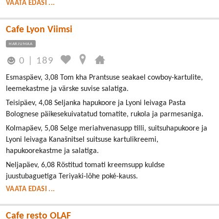
VAATA EDASI ...
Cafe Lyon Viimsi
HARJUMAA
0
|
189
Esmaspäev, 3,08 Tom kha Prantsuse seakael cowboy-kartulite,
leemekastme ja värske suvise salatiga.
Teisipäev, 4,08 Seljanka hapukoore ja Lyoni leivaga Pasta
Bolognese päikesekuivatatud tomatite, rukola ja parmesaniga.
Kolmapäev, 5,08 Selge meriahvenasupp tilli, suitsuhapukoore ja
Lyoni leivaga Kanašnitsel suitsuse kartulikreemi,
hapukoorekastme ja salatiga.
Neljapäev, 6,08 Röstitud tomati kreemsupp kuldse
juustubaguetiga Teriyaki-lõhe poké-kauss.
VAATA EDASI ...
Cafe resto OLAF