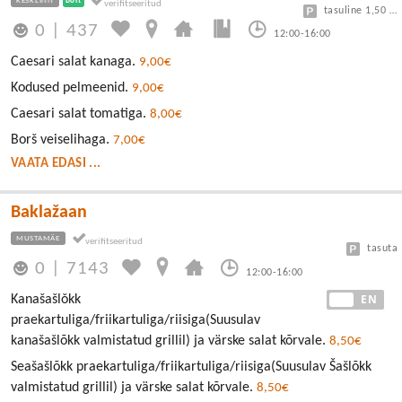
KESKLINN
Bolt
tasuline 1,50 eur/h
0
|
437
12:00-16:00
Caesari salat kanaga.
9,00€
Kodused pelmeenid.
9,00€
Caesari salat tomatiga.
8,00€
Borš veiselihaga.
7,00€
VAATA EDASI ...
Baklažaan
MUSTAMÄE
tasuta
0
|
7143
12:00-16:00
EE
EN
Kanašašlǒkk
praekartuliga/friikartuliga/riisiga(Suusulav
kanašašlõkk valmistatud grillil) ja värske salat kõrvale.
8,50€
Seašašlõkk praekartuliga/friikartuliga/riisiga(Suusulav Šašlõkk
valmistatud grillil) ja värske salat kõrvale.
8,50€