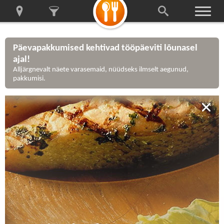
Päevapakkumised kehtivad tööpäeviti lõunasel
ajal!
Alljärgnevalt näete varasemaid, nüüdseks ilmselt aegunud,
pakkumisi.