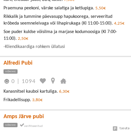
Praemuna peekoni, värske salatiga ja ketšupiga.
5,50€
Rikkalik ja tummine päevasupp hapukoorega, serveeritud
krõbeda seemneleivaga või lihapirukaga (Kl 11:00-15:00).
4,25€
Soe puder kuldse võisilma ja marjase kodumoosiga (Kl 7:00-
11:00).
2,50€
-Kliendikaardiga rohkem üllatusi
Alfredi Pubi
NÕMME
0
|
1094
Kanasnitsel kauboi kartuliga.
6,30€
Frikadellisupp.
3,80€
Amps Järve pubi
NÕMME
tasuta