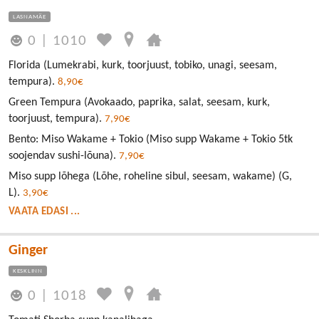
LASNAMÄE
0
|
1010
Florida (Lumekrabi, kurk, toorjuust, tobiko, unagi, seesam,
tempura).
8,90€
Green Tempura (Avokaado, paprika, salat, seesam, kurk,
toorjuust, tempura).
7,90€
Bento: Miso Wakame + Tokio (Miso supp Wakame + Tokio 5tk
soojendav sushi-lõuna).
7,90€
Miso supp lõhega (Lõhe, roheline sibul, seesam, wakame) (G,
L).
3,90€
VAATA EDASI ...
Ginger
KESKLINN
0
|
1018