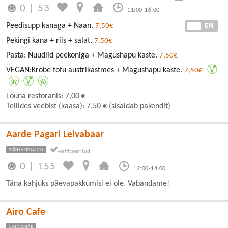
0
|
53
11:00-16:00
EE
EN
Peedisupp kanaga + Naan.
7,50€
Pekingi kana + riis + salat.
7,50€
Pasta: Nuudlid peekoniga + Magushapu kaste.
7,50€
VEGAN:Krõbe tofu austrikastmes + Magushapu kaste.
7,50€
Lõuna restoranis: 7,00 €
Tellides veebist (kaasa): 7,50 € (sisaldab pakendit)
Aarde Pagari Leivabaar
PÕHJA-TALLINN
0
|
155
12:00-14:00
Täna kahjuks päevapakkumisi ei ole. Vabandame!
Airo Cafe
LASNAMÄE