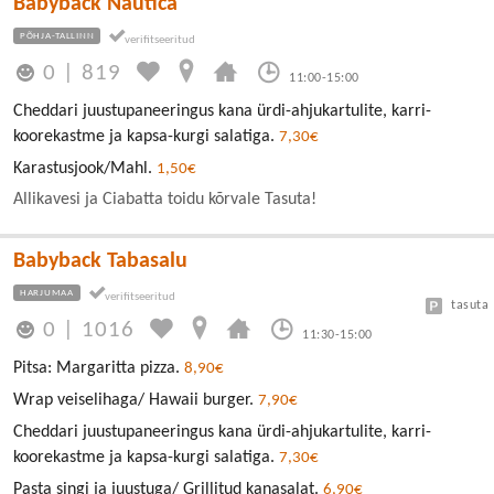
Babyback Nautica
PÕHJA-TALLINN
0
|
819
11:00-15:00
Cheddari juustupaneeringus kana ürdi-ahjukartulite, karri-
koorekastme ja kapsa-kurgi salatiga.
7,30€
Karastusjook/Mahl.
1,50€
Allikavesi ja Ciabatta toidu kõrvale Tasuta!
Babyback Tabasalu
HARJUMAA
tasuta
0
|
1016
11:30-15:00
Pitsa: Margaritta pizza.
8,90€
Wrap veiselihaga/ Hawaii burger.
7,90€
Cheddari juustupaneeringus kana ürdi-ahjukartulite, karri-
koorekastme ja kapsa-kurgi salatiga.
7,30€
Pasta singi ja juustuga/ Grillitud kanasalat.
6,90€