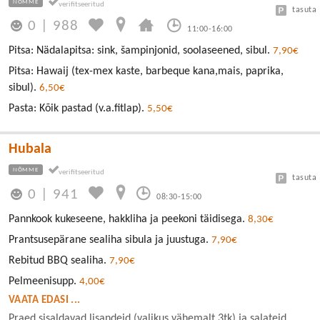
NÕMME
tasuta
0
|
988
11:00-16:00
Pitsa: Nädalapitsa: sink, šampinjonid, soolaseened, sibul.
7,90€
Pitsa: Hawaij (tex-mex kaste, barbeque kana,mais, paprika,
sibul).
6,50€
Pasta: Kõik pastad (v.a.fitlap).
5,50€
Hubala
NÕMME
tasuta
0
|
941
08:30-15:00
Pannkook kukeseene, hakkliha ja peekoni täidisega.
8,30€
Prantsusepärane sealiha sibula ja juustuga.
7,90€
Rebitud BBQ sealiha.
7,90€
Pelmeenisupp.
4,00€
VAATA EDASI ...
Praed sisaldavad lisandeid (valikus vähemalt 3tk) ja salateid