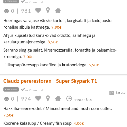
KESKLINN
0
|
981
Heeringas varajase värske kartuli, kurgisalati ja kodujuustu-
rohelise sibula kastmega.
9,90€
Ahjus küpsetatud kanakoivad orzotto, salatisegu ja
karulaugumajoneesiga.
8,50€
Serrano singiga salat, kirssmozzarella, tomatite ja balsamico-
kreemiga.
7,00€
Lillkapsapüreesupp kanafilee ja krutoonidega.
5,90€
Claudz pererestoran - Super Skypark T1
KESKLINN
tasuta
0
|
974
11:00-18:00
Hakkliha-seenekotlet / Minced meat and mushroom cutlet.
7,50€
Koorene kalasupp / Creamy fish soup.
4,00€