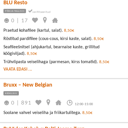
BLU Resto
PÕHJA-TALLINN
0
|
17
Praetud kohafilee (kartul, salat).
8,50€
Röstitud pardifilee (cous-cous, kirsi kaste, salat).
8,50€
Seafileešnitsel (ahjukartul, bearnaise kaste, grillitud
köögiviljad).
8,50€
Trühvlipasta veiselihaga (parmesan, kirss tomatid).
8,50€
VAATA EDASI ...
Bruxx – New Belgian
KESKLINN
0
|
891
12:00-15:00
Soolane vahvel veiseliha ja friikartulitega.
8,50€