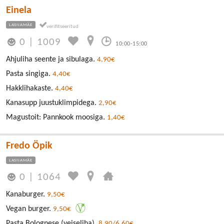
Einela
LASNAMÄE
0
|
1009
10:00-15:00
Ahjuliha seente ja sibulaga.
4,90€
Pasta singiga.
4,40€
Hakklihakaste.
4,40€
Kanasupp juustuklimpidega.
2,90€
Magustoit: Pannkook moosiga.
1,40€
Fredo Öpik
LASNAMÄE
0
|
1064
Kanaburger.
9,50€
Vegan burger.
9,50€
Pasta Bolognese (veiseliha).
8,90/6,60€