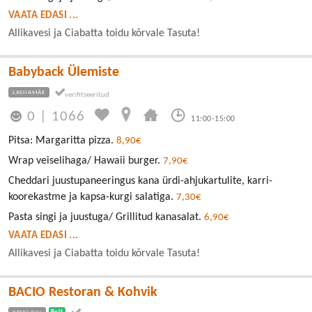
VAATA EDASI ...
Allikavesi ja Ciabatta toidu kõrvale Tasuta!
Babyback Ülemiste
LASNAMÄE
0
|
1066
11:00-15:00
Pitsa: Margaritta pizza.
8,90€
Wrap veiselihaga/ Hawaii burger.
7,90€
Cheddari juustupaneeringus kana ürdi-ahjukartulite, karri-
koorekastme ja kapsa-kurgi salatiga.
7,30€
Pasta singi ja juustuga/ Grillitud kanasalat.
6,90€
VAATA EDASI ...
Allikavesi ja Ciabatta toidu kõrvale Tasuta!
BACIO Restoran & Kohvik