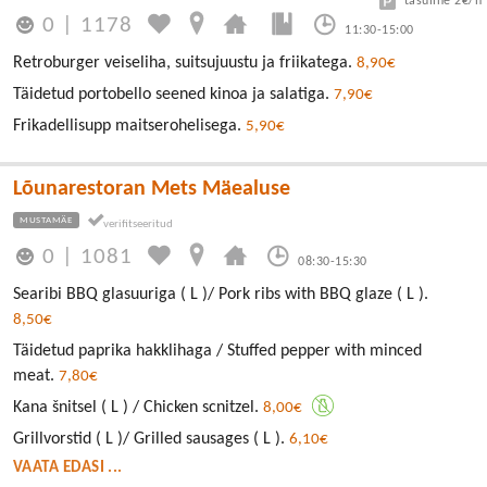
tasuline 2€/h
0
|
1178
11:30-15:00
Retroburger veiseliha, suitsujuustu ja friikatega.
8,90€
Täidetud portobello seened kinoa ja salatiga.
7,90€
Frikadellisupp maitserohelisega.
5,90€
Lõunarestoran Mets Mäealuse
MUSTAMÄE
0
|
1081
08:30-15:30
Searibi BBQ glasuuriga ( L )/ Pork ribs with BBQ glaze ( L ).
8,50€
Täidetud paprika hakklihaga / Stuffed pepper with minced
meat.
7,80€
Kana šnitsel ( L ) / Chicken scnitzel.
8,00€
Grillvorstid ( L )/ Grilled sausages ( L ).
6,10€
VAATA EDASI ...