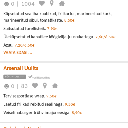
0
|
1004
Küpsetatud sealiha kuubikud, friikartul, marineeritud kurk,
marineeritud sibul, tomatikaste.
8,50€
Suitsutatud forellisteik.
7,90€
Üleküpsetatud kanafilee köögivilja-juustukattega.
7,60/6,50€
Azuu.
7,20/6,50€
VAATA EDASI ...
Arsenali Uulits
PÕHJA-TALLINN
0
|
83
Tervisesportlase wrap.
9,50€
Laetud friikad rebitud sealihaga.
9,50€
Veiselihaburger trühvlimajoneesiga.
8,90€