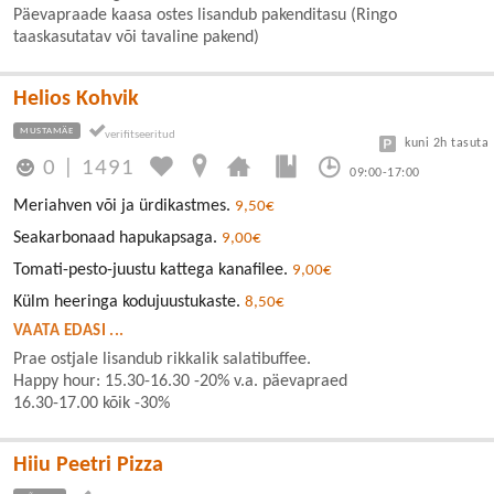
Päevapraade kaasa ostes lisandub pakenditasu (Ringo
taaskasutatav või tavaline pakend)
Helios Kohvik
MUSTAMÄE
kuni 2h tasuta
0
|
1491
09:00-17:00
Meriahven või ja ürdikastmes.
9,50€
Seakarbonaad hapukapsaga.
9,00€
Tomati-pesto-juustu kattega kanafilee.
9,00€
Külm heeringa kodujuustukaste.
8,50€
VAATA EDASI ...
Prae ostjale lisandub rikkalik salatibuffee.
Happy hour: 15.30-16.30 -20% v.a. päevapraed
16.30-17.00 kõik -30%
Hiiu Peetri Pizza