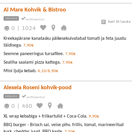
Al Mare Kohvik & Bistroo
KRISTIINE
kuni 1h tasuta
0
|
1024
Kreekapärane kanatasku päikesekuivatatud tomati ja feta juustu
täidisega.
7,90€
Seemne paneeringus tursafilee.
7,90€
Sealiha saalami pizza kattega.
7,90€
Mini ljulja kebab.
6,10/6,90€
Alexela Roseni kohvik-pood
KESKLINN
0
|
460
XL wrap kebabiga + friikartulid + Coca-Cola.
9,90€
BBQ burger - Brioch sai, veise pihv, frillis, tomat, marineeritud
kurk, cheddar juust, BBQ kaste.
7,50€