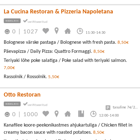
La Cucina Restoran & Pizzeria Napoletana
KESKLINN
0
|
1027
11:30-14:30
Bolognese värske pastaga / Bolognese with fresh pasta.
8,50€
Päevapizza / Daily Pizza: Quattro Formaggi.
8,50€
Teriyaki lõhe poke salatiga / Poke salad with teriyaki salmon.
7,00€
Rassolnik / Rossolnik.
5,50€
Otto Restoran
KESKLINN
tasuline 7€/24h
0
|
1000
12:00-14:00
Kanafilee koore-peekonikastmes ahjukartuliga / Chicken fillet in
creamy bacon sauce with roasted potatoes.
8,50€