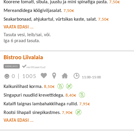
Koorene tomati, sibula, juustu ja mini spinatiga pasta.
7,50€
Mereandidega köögiviljasalat.
7,50€
Seakarbonaad, ahjukartul, vürtsikas kaste, salat.
7,50€
VAATA EDASI ...
Tasuta vesi, leib/sai, või.
Iga 6 praad tasuta.
Bistroo Liivalaia
KESKLINN
0
|
1005
11:00-15:00
Kalkunilihast korma.
8,50€
Singapuri nuudlid krevettidega.
8,40€
Kataifi taignas lambahakklihaga rullid.
7,95€
Rootsi lihapall sinepikastmes.
7,90€
VAATA EDASI ...