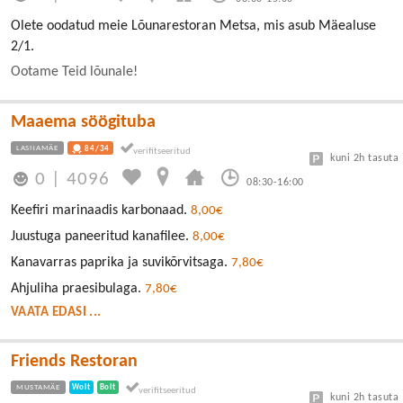
Olete oodatud meie Lõunarestoran Metsa, mis asub Mäealuse
2/1.
Ootame Teid lõunale!
Maaema söögituba
LASNAMÄE
84/34
kuni 2h tasuta
0
|
4096
08:30-16:00
Keefiri marinaadis karbonaad.
8,00€
Juustuga paneeritud kanafilee.
8,00€
Kanavarras paprika ja suvikõrvitsaga.
7,80€
Ahjuliha praesibulaga.
7,80€
VAATA EDASI ...
Friends Restoran
MUSTAMÄE
Wolt
Bolt
kuni 2h tasuta