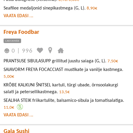
Seafilee medaljonid sinepikastmega (G, L).
8,90€
VAATA EDASI ...
Freya Foodbar
LASNAMÄE
0
|
996
PRANTSUSE SIBULASUPP grillitud juustu saiaga (G, L).
7,50€
SAIAVORM FREYA FOCACCIAST mustikate ja vanilje kastmega.
5,00€
KRÕBE KALKUNI ŠNITSEL kartuli, türgi ubade, õrnsoolakurgi
salati ja petersellikastmega.
13,5€
SEALIHA STEIK friikartulite, balsamico-sibula ja tomatisalatiga.
11,0€
VAATA EDASI ...
Gala Sushi