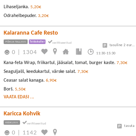
Lihaseljanka.
5,20€
Odrahelbepuder.
3,20€
Kalaranna Cafe Resto
PÕHJA-TALLINN
Toidukuller
tasuline 2 euro/h
0
|
1304
11:30-15:30
Kana-feta Wrap, friikartul, jääsalat, tomat, burger kaste.
7,30€
Seaguljašš, keedukartul, värske salat.
7,30€
Ceasar salat kanaga.
6,90€
Borš.
5,50€
VAATA EDASI ...
Karicca Kohvik
KESKLINN
tasuta
0
|
1142