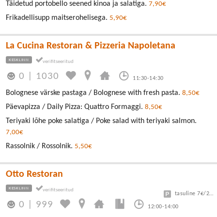
Täidetud portobello seened kinoa ja salatiga.
7,90€
Frikadellisupp maitserohelisega.
5,90€
La Cucina Restoran & Pizzeria Napoletana
KESKLINN
0
|
1030
11:30-14:30
Bolognese värske pastaga / Bolognese with fresh pasta.
8,50€
Päevapizza / Daily Pizza: Quattro Formaggi.
8,50€
Teriyaki lõhe poke salatiga / Poke salad with teriyaki salmon.
7,00€
Rassolnik / Rossolnik.
5,50€
Otto Restoran
KESKLINN
tasuline 7€/24h
0
|
999
12:00-14:00