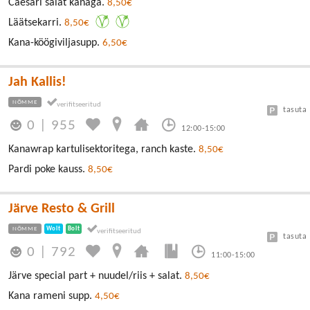
Caesari salat kanaga.
8,50€
Läätsekarri.
8,50€
Kana-köögiviljasupp.
6,50€
Jah Kallis!
NÕMME
tasuta
0
|
955
12:00-15:00
Kanawrap kartulisektoritega, ranch kaste.
8,50€
Pardi poke kauss.
8,50€
Järve Resto & Grill
NÕMME
Wolt
Bolt
tasuta
0
|
792
11:00-15:00
Järve special part + nuudel/riis + salat.
8,50€
Kana rameni supp.
4,50€