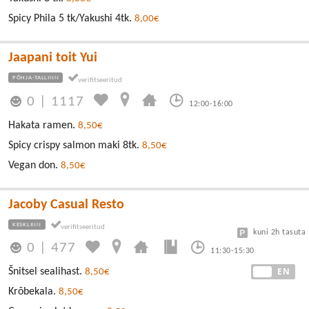
Spicy Phila 5 tk/Yakushi 4tk.
8,00€
Jaapani toit Yui
PÕHJA-TALLINN
0
|
1117
12:00-16:00
Hakata ramen.
8,50€
Spicy crispy salmon maki 8tk.
8,50€
Vegan don.
8,50€
Jacoby Casual Resto
KESKLINN
kuni 2h tasuta
0
|
477
11:30-15:30
EE
EN
Šnitsel sealihast.
8,50€
Krõbekala.
8,50€