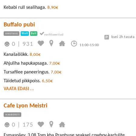
Kebabi rull sealihaga.
8,90€
Buffalo pubi
KRISTIINE
Wolt
Bolt
kuni 2h tasuta
0
|
931
11:00-15:00
Kanašašlõkk.
8,00€
Ahjuliha hapukapsaga.
7,00€
Tursafilee paneeringus.
7,00€
Täidetud pikkpoiss.
6,50€
VAATA EDASI ...
Cafe Lyon Meistri
HAABERSTI
0
|
175
Esmaspäev, 3,08 Tom kha Prantsuse seakael cowboy-kartulite,