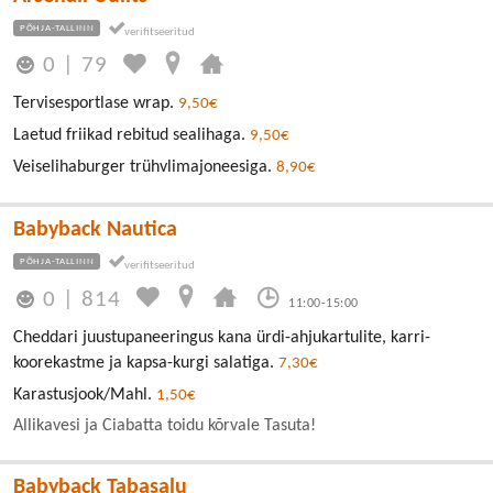
PÕHJA-TALLINN
0
|
79
Tervisesportlase wrap.
9,50€
Laetud friikad rebitud sealihaga.
9,50€
Veiselihaburger trühvlimajoneesiga.
8,90€
Babyback Nautica
PÕHJA-TALLINN
0
|
814
11:00-15:00
Cheddari juustupaneeringus kana ürdi-ahjukartulite, karri-
koorekastme ja kapsa-kurgi salatiga.
7,30€
Karastusjook/Mahl.
1,50€
Allikavesi ja Ciabatta toidu kõrvale Tasuta!
Babyback Tabasalu