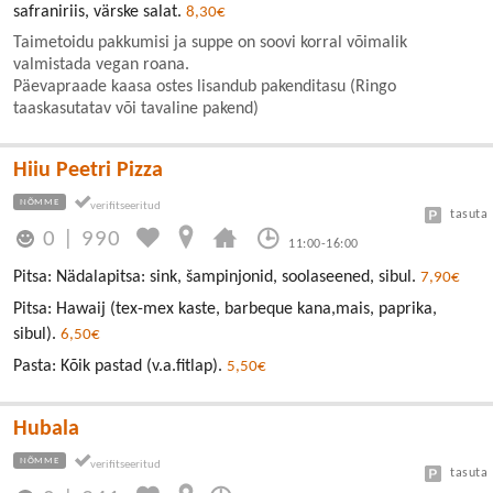
safraniriis, värske salat.
8,30€
Taimetoidu pakkumisi ja suppe on soovi korral võimalik
valmistada vegan roana.
Päevapraade kaasa ostes lisandub pakenditasu (Ringo
taaskasutatav või tavaline pakend)
Hiiu Peetri Pizza
NÕMME
tasuta
0
|
990
11:00-16:00
Pitsa: Nädalapitsa: sink, šampinjonid, soolaseened, sibul.
7,90€
Pitsa: Hawaij (tex-mex kaste, barbeque kana,mais, paprika,
sibul).
6,50€
Pasta: Kõik pastad (v.a.fitlap).
5,50€
Hubala
NÕMME
tasuta