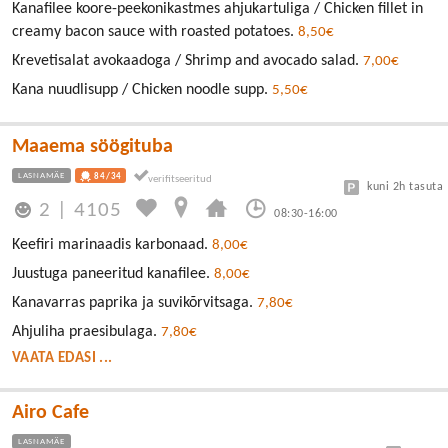
Kanafilee koore-peekonikastmes ahjukartuliga / Chicken fillet in
creamy bacon sauce with roasted potatoes.
8,50€
Krevetisalat avokaadoga / Shrimp and avocado salad.
7,00€
Kana nuudlisupp / Chicken noodle supp.
5,50€
Maaema söögituba
LASNAMÄE
84/34
kuni 2h tasuta
2
|
4105
08:30-16:00
Keefiri marinaadis karbonaad.
8,00€
Juustuga paneeritud kanafilee.
8,00€
Kanavarras paprika ja suvikõrvitsaga.
7,80€
Ahjuliha praesibulaga.
7,80€
VAATA EDASI ...
Airo Cafe
LASNAMÄE