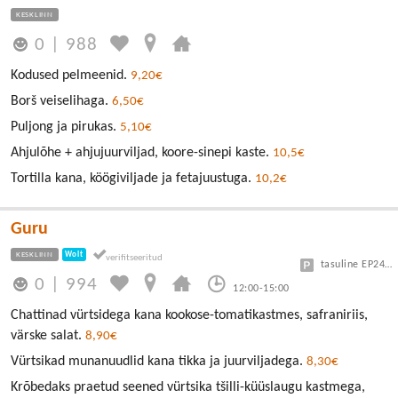
KESKLINN
0
|
988
Kodused pelmeenid.
9,20€
Borš veiselihaga.
6,50€
Puljong ja pirukas.
5,10€
Ahjulõhe + ahjujuurviljad, koore-sinepi kaste.
10,5€
Tortilla kana, köögiviljade ja fetajuustuga.
10,2€
Guru
KESKLINN
Wolt
tasuline EP24 või Vanalinn
0
|
994
12:00-15:00
Chattinad vürtsidega kana kookose-tomatikastmes, safraniriis,
värske salat.
8,90€
Vürtsikad munanuudlid kana tikka ja juurviljadega.
8,30€
Krõbedaks praetud seened vürtsika tšilli-küüslaugu kastmega,