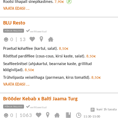
Rootsi lihapall sinepikastmes.
7,90€
VAATA EDASI ...
BLU Resto
PÕHJA-TALLINN
0
|
13
Praetud kohafilee (kartul, salat).
8,50€
Röstitud pardifilee (cous-cous, kirsi kaste, salat).
8,50€
Seafileešnitsel (ahjukartul, bearnaise kaste, grillitud
köögiviljad).
8,50€
Trühvlipasta veiselihaga (parmesan, kirss tomatid).
8,50€
VAATA EDASI ...
Brööder Kebab x Balti Jaama Turg
PÕHJA-TALLINN
kuni 1h tasuta
0
|
1063
11:30-15:00