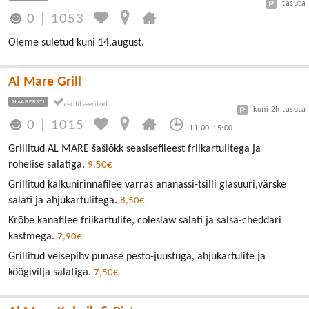
tasuta
0
|
1053
Oleme suletud kuni 14,august.
Al Mare Grill
HAABERSTI
kuni 2h tasuta
0
|
1015
11:00-15:00
Grillitud AL MARE šašlõkk seasisefileest friikartulitega ja
rohelise salatiga.
9,50€
Grillitud kalkunirinnafilee varras ananassi-tsilli glasuuri,värske
salati ja ahjukartulitega.
8,50€
Krõbe kanafilee friikartulite, coleslaw salati ja salsa-cheddari
kastmega.
7,90€
Grillitud veisepihv punase pesto-juustuga, ahjukartulite ja
köögivilja salatiga.
7,50€