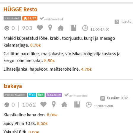
HÜGGE Resto
LASNAMÄE
59/27
tasuta
0
|
903
12:00-14:00
Makid küpsetatud lõhe, krabi, toorjuustu, kurgi ja masago
kalamarjaga.
8,70€
Grillitud pardifilee, marjakaste, vürtsikas köögiviljakuskuss ja
kerge roheline salat.
8,50€
Lihaseljanka, hapukoor, maitseroheline.
4,70€
Izakaya
PÕHJA-TALLINN
Wolt
Bolt
Toidukuller
tasuline 0,025 €/minut
0
|
1062
11:00-15:00
Klassikaline kana don.
8,00€
Spicy Phila 10 tk.
8,00€
Yakushi 8 tk.
8,00€