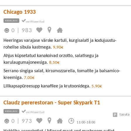
Chicago 1933
KESKLINN
0
|
983
Heeringas varajase värske kartuli, kurgisalati ja kodujuustu-
rohelise sibula kastmega.
9,90€
Ahjus küpsetatud kanakoivad orzotto, salatisegu ja
karulaugumajoneesiga.
8,50€
Serrano singiga salat, kirssmozzarella, tomatite ja balsamico-
kreemiga.
7,00€
Lillkapsapüreesupp kanafilee ja krutoonidega.
5,90€
Claudz pererestoran - Super Skypark T1
KESKLINN
tasuta
0
|
973
11:00-18:00