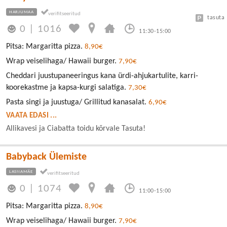
HARJUMAA
tasuta
0
|
1016
11:30-15:00
Pitsa: Margaritta pizza.
8,90€
Wrap veiselihaga/ Hawaii burger.
7,90€
Cheddari juustupaneeringus kana ürdi-ahjukartulite, karri-
koorekastme ja kapsa-kurgi salatiga.
7,30€
Pasta singi ja juustuga/ Grillitud kanasalat.
6,90€
VAATA EDASI ...
Allikavesi ja Ciabatta toidu kõrvale Tasuta!
Babyback Ülemiste
LASNAMÄE
0
|
1074
11:00-15:00
Pitsa: Margaritta pizza.
8,90€
Wrap veiselihaga/ Hawaii burger.
7,90€