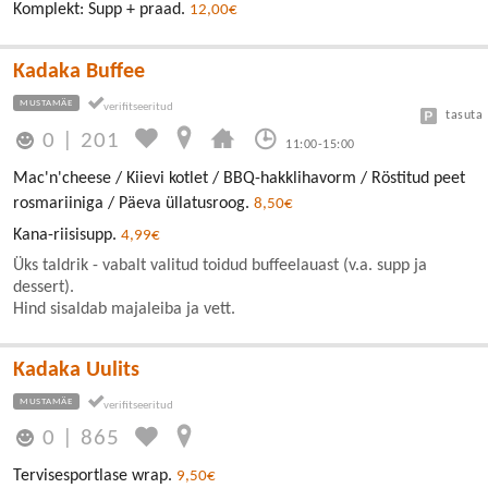
Komplekt: Supp + praad.
12,00€
Kadaka Buffee
MUSTAMÄE
tasuta
0
|
201
11:00-15:00
Mac'n'cheese / Kiievi kotlet / BBQ-hakklihavorm / Röstitud peet
rosmariiniga / Päeva üllatusroog.
8,50€
Kana-riisisupp.
4,99€
Üks taldrik - vabalt valitud toidud buffeelauast (v.a. supp ja
dessert).
Hind sisaldab majaleiba ja vett.
Kadaka Uulits
MUSTAMÄE
0
|
865
Tervisesportlase wrap.
9,50€