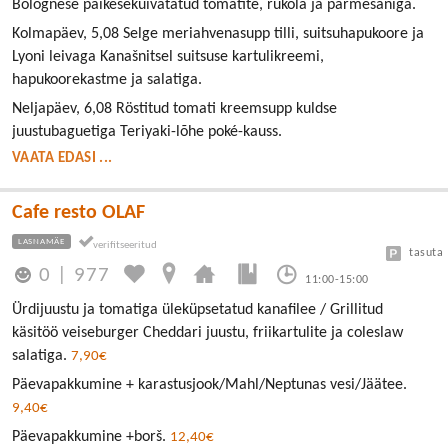
Bolognese päikesekuivatatud tomatite, rukola ja parmesaniga.
Kolmapäev, 5,08 Selge meriahvenasupp tilli, suitsuhapukoore ja
Lyoni leivaga Kanašnitsel suitsuse kartulikreemi,
hapukoorekastme ja salatiga.
Neljapäev, 6,08 Röstitud tomati kreemsupp kuldse
juustubaguetiga Teriyaki-lõhe poké-kauss.
VAATA EDASI ...
Cafe resto OLAF
LASNAMÄE
tasuta
0
|
977
11:00-15:00
Ürdijuustu ja tomatiga üleküpsetatud kanafilee / Grillitud
käsitöö veiseburger Cheddari juustu, friikartulite ja coleslaw
salatiga.
7,90€
Päevapakkumine + karastusjook/Mahl/Neptunas vesi/Jäätee.
9,40€
Päevapakkumine +borš.
12,40€