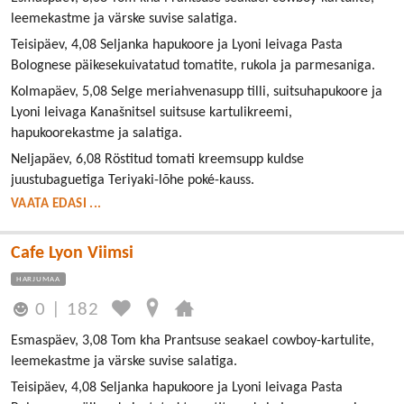
leemekastme ja värske suvise salatiga.
Teisipäev, 4,08 Seljanka hapukoore ja Lyoni leivaga Pasta
Bolognese päikesekuivatatud tomatite, rukola ja parmesaniga.
Kolmapäev, 5,08 Selge meriahvenasupp tilli, suitsuhapukoore ja
Lyoni leivaga Kanašnitsel suitsuse kartulikreemi,
hapukoorekastme ja salatiga.
Neljapäev, 6,08 Röstitud tomati kreemsupp kuldse
juustubaguetiga Teriyaki-lõhe poké-kauss.
VAATA EDASI ...
Cafe Lyon Viimsi
HARJUMAA
0
|
182
Esmaspäev, 3,08 Tom kha Prantsuse seakael cowboy-kartulite,
leemekastme ja värske suvise salatiga.
Teisipäev, 4,08 Seljanka hapukoore ja Lyoni leivaga Pasta