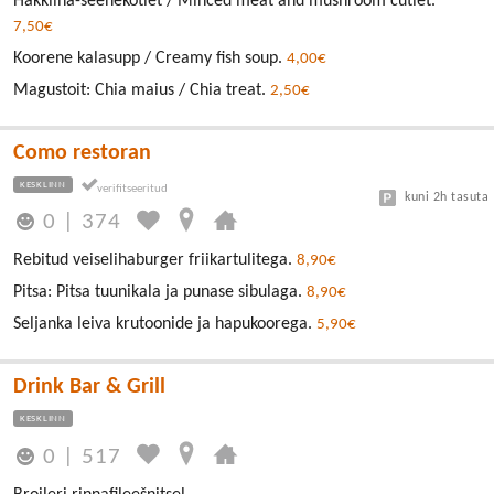
Hakkliha-seenekotlet / Minced meat and mushroom cutlet.
7,50€
Koorene kalasupp / Creamy fish soup.
4,00€
Magustoit: Chia maius / Chia treat.
2,50€
Como restoran
KESKLINN
kuni 2h tasuta
0
|
374
Rebitud veiselihaburger friikartulitega.
8,90€
Pitsa: Pitsa tuunikala ja punase sibulaga.
8,90€
Seljanka leiva krutoonide ja hapukoorega.
5,90€
Drink Bar & Grill
KESKLINN
0
|
517