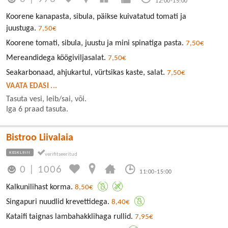
12:00-15:00
Koorene kanapasta, sibula, päikse kuivatatud tomati ja
juustuga.
7,50€
Koorene tomati, sibula, juustu ja mini spinatiga pasta.
7,50€
Mereandidega köögiviljasalat.
7,50€
Seakarbonaad, ahjukartul, vürtsikas kaste, salat.
7,50€
VAATA EDASI ...
Tasuta vesi, leib/sai, või.
Iga 6 praad tasuta.
Bistroo Liivalaia
KESKLINN
0
|
1006
11:00-15:00
Kalkunilihast korma.
8,50€
Singapuri nuudlid krevettidega.
8,40€
Kataifi taignas lambahakklihaga rullid.
7,95€