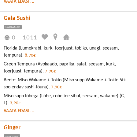
VAATA EDASI ...
Gala Sushi
LASNAMÄE
0
|
1011
Florida (Lumekrabi, kurk, toorjuust, tobiko, unagi, seesam,
tempura).
8,90€
Green Tempura (Avokaado, paprika, salat, seesam, kurk,
toorjuust, tempura).
7,90€
Bento: Miso Wakame + Tokio (Miso supp Wakame + Tokio 5tk
soojendav sushi-lõuna).
7,90€
Miso supp lõhega (Lõhe, roheline sibul, seesam, wakame) (G,
L).
3,90€
VAATA EDASI ...
Ginger
KESKLINN