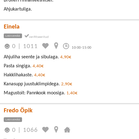
Broileri rinnafileešnitsel.
Ahjukartuliga.
Einela
LASNAMÄE
0
|
1011
10:00-15:00
Ahjuliha seente ja sibulaga.
4,90€
Pasta singiga.
4,40€
Hakklihakaste.
4,40€
Kanasupp juustuklimpidega.
2,90€
Magustoit: Pannkook moosiga.
1,40€
Fredo Öpik
LASNAMÄE
0
|
1066