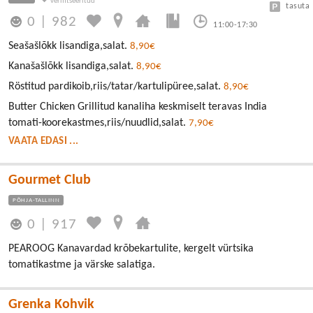
tasuta
0
|
982
11:00-17:30
Seašašlõkk lisandiga,salat.
8,90€
Kanašašlõkk lisandiga,salat.
8,90€
Röstitud pardikoib,riis/tatar/kartulipüree,salat.
8,90€
Butter Chicken Grillitud kanaliha keskmiselt teravas India
tomati-koorekastmes,riis/nuudlid,salat.
7,90€
VAATA EDASI ...
Gourmet Club
PÕHJA-TALLINN
0
|
917
PEAROOG Kanavardad krõbekartulite, kergelt vürtsika
tomatikastme ja värske salatiga.
Grenka Kohvik