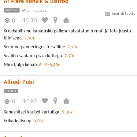
Al Mare Kohvik & Bistroo
KRISTIINE
kuni 1h tasuta
0
|
1030
Kreekapärane kanatasku päikesekuivatatud tomati ja feta juustu
täidisega.
7,90€
Seemne paneeringus tursafilee.
7,90€
Sealiha saalami pizza kattega.
7,90€
Mini ljulja kebab.
6,10/6,90€
Alfredi Pubi
NÕMME
0
|
1092
Kanasnitsel kauboi kartuliga.
6,30€
Frikadellisupp.
3,80€