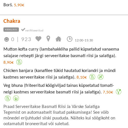
Borš.
5,90€
Chakra
KESKLINN
0
|
923
12:00-15:30
Mutton kofta curry (lambahakkliha pallid küpsetatud vanaema
salajase retsepti järgi serveeritakse basmati riisi ja salatiga).
8,90€
Chicken banjara (kanafilee tükid hautatud koriandri ja mündi
kastmes serveeritakse riisi ja salatiga).
8,10€
Veg bhuna (friteeritud köögiviljad tainas küpsetatud tomati-
nelgi kastmes serveeritakse basmati riisi ja salatiga).
7,50€
Praad Serveeritakse Basmati Riisi Ja Värske Salatiga
Tegemist on automaatselt lisatud pakkumisega! See võib
mõnedel erijuhtudel siiski puududa. Näiteks kui söögikoht on
ootamatult broneeritud või suletud.