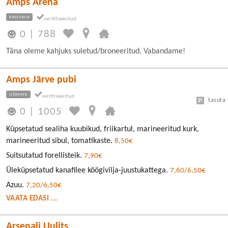
Amps Arena
KRISTIINE
0
|
788
Täna oleme kahjuks suletud/broneeritud. Vabandame!
Amps Järve pubi
NÕMME
tasuta
0
|
1005
Küpsetatud sealiha kuubikud, friikartul, marineeritud kurk,
marineeritud sibul, tomatikaste.
8,50€
Suitsutatud forellisteik.
7,90€
Üleküpsetatud kanafilee köögivilja-juustukattega.
7,60/6,50€
Azuu.
7,20/6,50€
VAATA EDASI ...
Arsenali Uulits