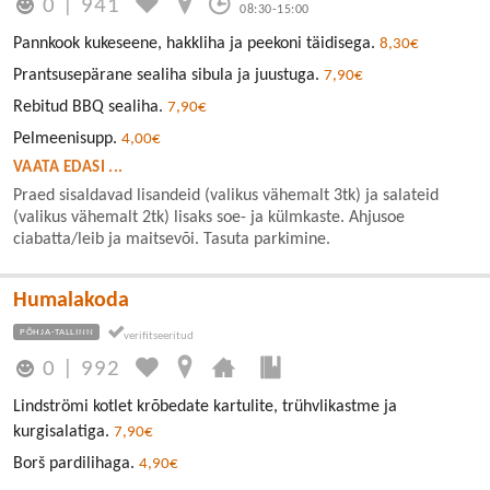
0
|
941
08:30-15:00
Pannkook kukeseene, hakkliha ja peekoni täidisega.
8,30€
Prantsusepärane sealiha sibula ja juustuga.
7,90€
Rebitud BBQ sealiha.
7,90€
Pelmeenisupp.
4,00€
VAATA EDASI ...
Praed sisaldavad lisandeid (valikus vähemalt 3tk) ja salateid
(valikus vähemalt 2tk) lisaks soe- ja külmkaste. Ahjusoe
ciabatta/leib ja maitsevõi. Tasuta parkimine.
Humalakoda
PÕHJA-TALLINN
0
|
992
Lindströmi kotlet krõbedate kartulite, trühvlikastme ja
kurgisalatiga.
7,90€
Borš pardilihaga.
4,90€