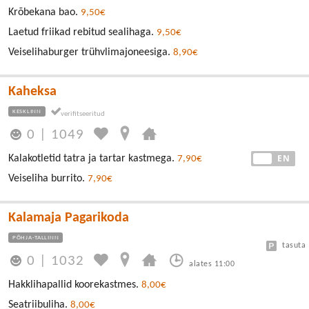
Krõbekana bao.
9,50€
Laetud friikad rebitud sealihaga.
9,50€
Veiselihaburger trühvlimajoneesiga.
8,90€
Kaheksa
KESKLINN
0
|
1049
EE
EN
Kalakotletid tatra ja tartar kastmega.
7,90€
Veiseliha burrito.
7,90€
Kalamaja Pagarikoda
PÕHJA-TALLINN
tasuta
0
|
1032
alates 11:00
Hakklihapallid koorekastmes.
8,00€
Seatriibuliha.
8,00€