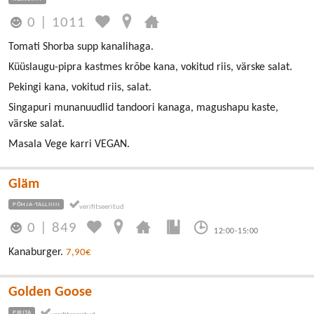
0
|
1011
Tomati Shorba supp kanalihaga.
Küüslaugu-pipra kastmes krõbe kana, vokitud riis, värske salat.
Pekingi kana, vokitud riis, salat.
Singapuri munanuudlid tandoori kanaga, magushapu kaste,
värske salat.
Masala Vege karri VEGAN.
Gläm
PÕHJA-TALLINN
0
|
849
12:00-15:00
Kanaburger.
7,90€
Golden Goose
PIRITA