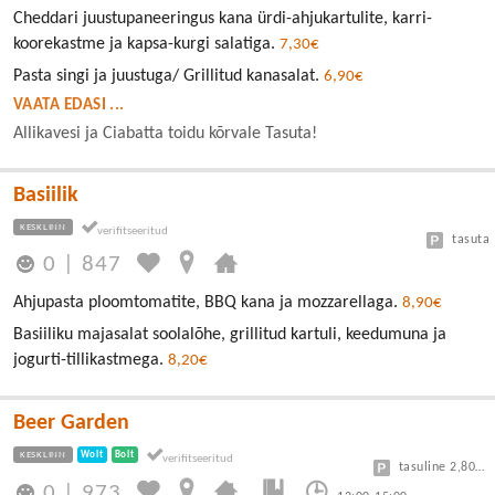
Cheddari juustupaneeringus kana ürdi-ahjukartulite, karri-
koorekastme ja kapsa-kurgi salatiga.
7,30€
Pasta singi ja juustuga/ Grillitud kanasalat.
6,90€
VAATA EDASI ...
Allikavesi ja Ciabatta toidu kõrvale Tasuta!
Basiilik
KESKLINN
tasuta
0
|
847
Ahjupasta ploomtomatite, BBQ kana ja mozzarellaga.
8,90€
Basiiliku majasalat soolalõhe, grillitud kartuli, keedumuna ja
jogurti-tillikastmega.
8,20€
Beer Garden
KESKLINN
Wolt
Bolt
tasuline 2,80/30min
0
|
973