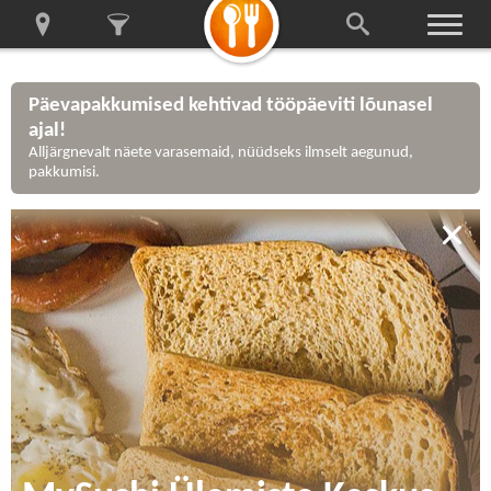
Päevapakkumised kehtivad tööpäeviti lõunasel
ajal!
Alljärgnevalt näete varasemaid, nüüdseks ilmselt aegunud,
pakkumisi.