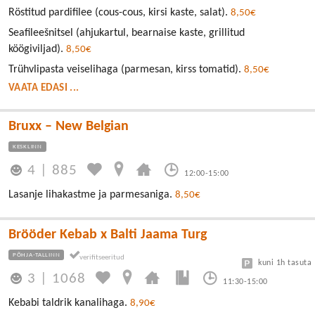
Röstitud pardifilee (cous-cous, kirsi kaste, salat).
8,50€
Seafileešnitsel (ahjukartul, bearnaise kaste, grillitud
köögiviljad).
8,50€
Trühvlipasta veiselihaga (parmesan, kirss tomatid).
8,50€
VAATA EDASI ...
Bruxx – New Belgian
KESKLINN
4
|
885
12:00-15:00
Lasanje lihakastme ja parmesaniga.
8,50€
Brööder Kebab x Balti Jaama Turg
PÕHJA-TALLINN
kuni 1h tasuta
3
|
1068
11:30-15:00
Kebabi taldrik kanalihaga.
8,90€