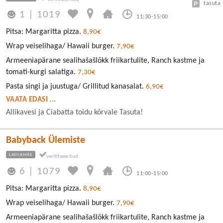
tasuta
1
|
1019
11:30-15:00
Pitsa: Margaritta pizza.
8,90€
Wrap veiselihaga/ Hawaii burger.
7,90€
Armeeniapärane sealihašašlõkk friikartulite, Ranch kastme ja
tomati-kurgi salatiga.
7,30€
Pasta singi ja juustuga/ Grillitud kanasalat.
6,90€
VAATA EDASI ...
Allikavesi ja Ciabatta toidu kõrvale Tasuta!
Babyback Ülemiste
LASNAMÄE
6
|
1079
11:00-15:00
Pitsa: Margaritta pizza.
8,90€
Wrap veiselihaga/ Hawaii burger.
7,90€
Armeeniapärane sealihašašlõkk friikartulite, Ranch kastme ja