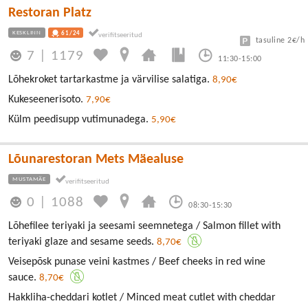
Restoran Platz
KESKLINN
61/24
tasuline 2€/h
7
|
1179
11:30-15:00
Lõhekroket tartarkastme ja värvilise salatiga.
8,90€
Kukeseenerisoto.
7,90€
Külm peedisupp vutimunadega.
5,90€
Lõunarestoran Mets Mäealuse
MUSTAMÄE
0
|
1088
08:30-15:30
Lõhefilee teriyaki ja seesami seemnetega / Salmon fillet with
teriyaki glaze and sesame seeds.
8,70€
Veisepõsk punase veini kastmes / Beef cheeks in red wine
sauce.
8,70€
Hakkliha-cheddari kotlet / Minced meat cutlet with cheddar