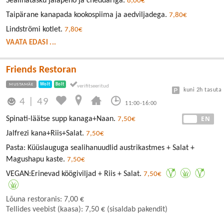
Sealihatasku jalapeno ja cheddariga.
8,00€
Taipärane kanapada kookospiima ja aedviljadega.
7,80€
Lindströmi kotlet.
7,80€
VAATA EDASI ...
Friends Restoran
MUSTAMÄE
Wolt
Bolt
kuni 2h tasuta
4
|
49
11:00-16:00
EE
EN
Spinati-läätse supp kanaga+Naan.
7,50€
Jalfrezi kana+Riis+Salat.
7,50€
Pasta: Küüslauguga sealihanuudlid austrikastmes + Salat +
Magushapu kaste.
7,50€
VEGAN:Erinevad köögiviljad + Riis + Salat.
7,50€
Lõuna restoranis: 7,00 €
Tellides veebist (kaasa): 7,50 € (sisaldab pakendit)