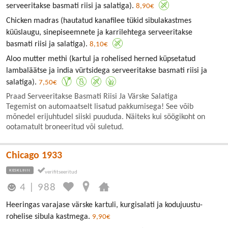
serveeritakse basmati riisi ja salatiga).
8,90€
Chicken madras (hautatud kanafilee tükid sibulakastmes
küüslaugu, sinepiseemnete ja karrilehtega serveeritakse
basmati riisi ja salatiga).
8,10€
Aloo mutter methi (kartul ja rohelised herned küpsetatud
lambaläätse ja india vürtsidega serveeritakse basmati riisi ja
salatiga).
7,50€
Praad Serveeritakse Basmati Riisi Ja Värske Salatiga
Tegemist on automaatselt lisatud pakkumisega! See võib
mõnedel erijuhtudel siiski puududa. Näiteks kui söögikoht on
ootamatult broneeritud või suletud.
Chicago 1933
KESKLINN
4
|
988
Heeringas varajase värske kartuli, kurgisalati ja kodujuustu-
rohelise sibula kastmega.
9,90€