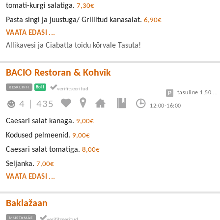
tomati-kurgi salatiga.
7,30€
Pasta singi ja juustuga/ Grillitud kanasalat.
6,90€
VAATA EDASI ...
Allikavesi ja Ciabatta toidu kõrvale Tasuta!
BACIO Restoran & Kohvik
KESKLINN
Bolt
tasuline 1,50 eur/h
4
|
435
12:00-16:00
Caesari salat kanaga.
9,00€
Kodused pelmeenid.
9,00€
Caesari salat tomatiga.
8,00€
Seljanka.
7,00€
VAATA EDASI ...
Baklažaan
MUSTAMÄE