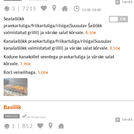
tasuta
3
|
7215
12:00-16:00
EE
EN
Seašašlõkk
praekartuliga/friikartuliga/riisiga(Suusulav Šašlõkk
valmistatud grillil) ja värske salat kõrvale.
8,50€
Kanašašlǒkk praekartuliga/friikartuliga/riisiga(Suusulav
kanašašlõkk valmistatud grillil) ja värske salat kõrvale.
8,50€
Kodune kanakotlet seentega praekartuliga ja värske salat
kõrvale.
7,90€
Borš veiselihaga.
5,00€
Basiilik
KESKLINN
tasuta
1
|
852