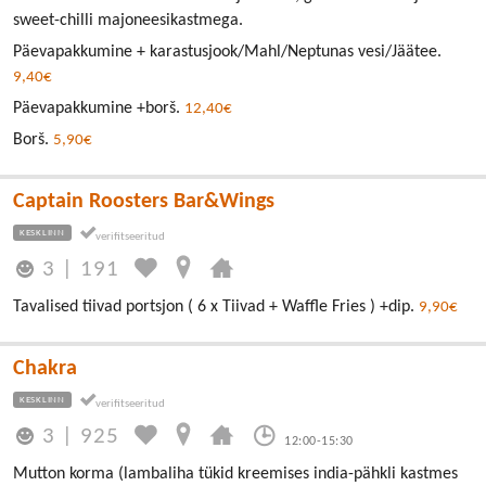
sweet-chilli majoneesikastmega.
Päevapakkumine + karastusjook/Mahl/Neptunas vesi/Jäätee.
9,40€
Päevapakkumine +borš.
12,40€
Borš.
5,90€
Captain Roosters Bar&Wings
KESKLINN
3
|
191
Tavalised tiivad portsjon ( 6 x Tiivad + Waffle Fries ) +dip.
9,90€
Chakra
KESKLINN
3
|
925
12:00-15:30
Mutton korma (lambaliha tükid kreemises india-pähkli kastmes