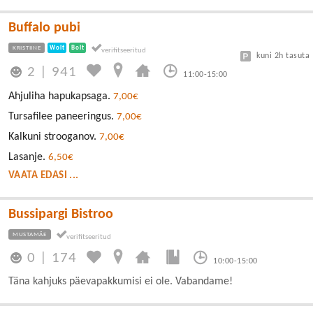
Buffalo pubi
KRISTIINE
Wolt
Bolt
kuni 2h tasuta
2
|
941
11:00-15:00
Ahjuliha hapukapsaga.
7,00€
Tursafilee paneeringus.
7,00€
Kalkuni strooganov.
7,00€
Lasanje.
6,50€
VAATA EDASI ...
Bussipargi Bistroo
MUSTAMÄE
0
|
174
10:00-15:00
Täna kahjuks päevapakkumisi ei ole. Vabandame!