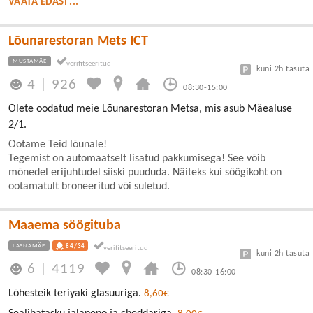
VAATA EDASI ...
Lõunarestoran Mets ICT
MUSTAMÄE
kuni 2h tasuta
4
|
926
08:30-15:00
Olete oodatud meie Lõunarestoran Metsa, mis asub Mäealuse
2/1.
Ootame Teid lõunale!
Tegemist on automaatselt lisatud pakkumisega! See võib
mõnedel erijuhtudel siiski puududa. Näiteks kui söögikoht on
ootamatult broneeritud või suletud.
Maaema söögituba
LASNAMÄE
84/34
kuni 2h tasuta
6
|
4119
08:30-16:00
Lõhesteik teriyaki glasuuriga.
8,60€