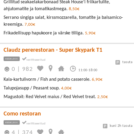
Grillitud seakaelakarbonaad Steak House’i friikartulite,
ahjutomatite ja tomatikastmega.
8,50€
Serrano singiga salat, kirssmozzarella, tomatite ja balsamico-
kreemiga.
7,00€
Frikadellisupp hapukoore ja värske tilliga.
5,90€
Claudz pererestoran - Super Skypark T1
KESKLINN
tasuta
0
|
982
11:00-18:00
Kala-kartulivorm / Fish and potato casserole.
6,90€
Talupojasupp / Peasant soup.
4,00€
Magustoit: Red Velvet maius / Red Velvet treat.
2,50€
Como restoran
KESKLINN
kuni 2h tasuta
4
|
374