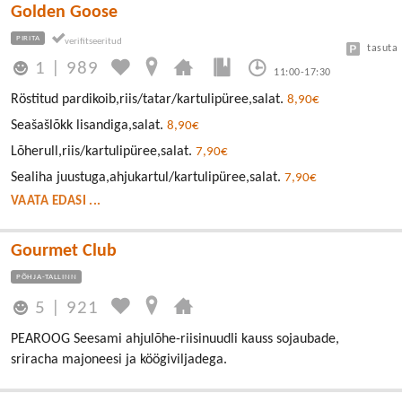
Golden Goose
PIRITA
tasuta
1
|
989
11:00-17:30
Röstitud pardikoib,riis/tatar/kartulipüree,salat.
8,90€
Seašašlõkk lisandiga,salat.
8,90€
Lõherull,riis/kartulipüree,salat.
7,90€
Sealiha juustuga,ahjukartul/kartulipüree,salat.
7,90€
VAATA EDASI ...
Gourmet Club
PÕHJA-TALLINN
5
|
921
PEAROOG Seesami ahjulõhe-riisinuudli kauss sojaubade,
sriracha majoneesi ja köögiviljadega.