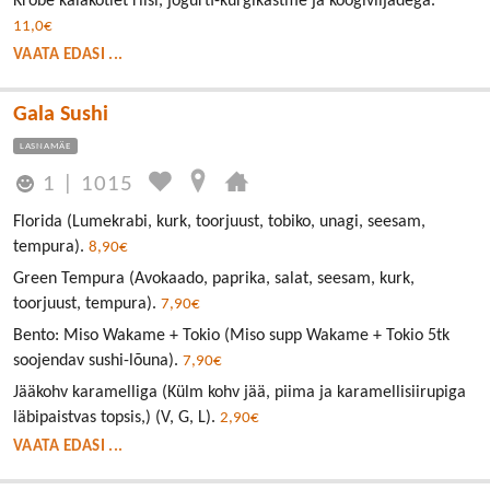
Krõbe kalakotlet riisi, jogurti-kurgikastme ja köögiviljadega.
11,0€
VAATA EDASI ...
Gala Sushi
LASNAMÄE
1
|
1015
Florida (Lumekrabi, kurk, toorjuust, tobiko, unagi, seesam,
tempura).
8,90€
Green Tempura (Avokaado, paprika, salat, seesam, kurk,
toorjuust, tempura).
7,90€
Bento: Miso Wakame + Tokio (Miso supp Wakame + Tokio 5tk
soojendav sushi-lõuna).
7,90€
Jääkohv karamelliga (Külm kohv jää, piima ja karamellisiirupiga
läbipaistvas topsis,) (V, G, L).
2,90€
VAATA EDASI ...