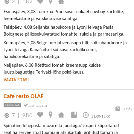
2
|
182
Esmaspäev, 3,08 Tom kha Prantsuse seakael cowboy-kartulite,
leemekastme ja värske suvise salatiga.
Teisipäev, 4,08 Seljanka hapukoore ja Lyoni leivaga Pasta
Bolognese päikesekuivatatud tomatite, rukola ja parmesaniga.
Kolmapäev, 5,08 Selge meriahvenasupp tilli, suitsuhapukoore ja
Lyoni leivaga Kanašnitsel suitsuse kartulikreemi,
hapukoorekastme ja salatiga.
Neljapäev, 6,08 Röstitud tomati kreemsupp kuldse
juustubaguetiga Teriyaki-lõhe poké-kauss.
VAATA EDASI ...
Cafe resto OLAF
LASNAMÄE
tasuta
7
|
980
11:00-15:00
Spinatine lõhepasta mozarella juustuga/ Josperi küpsetatud
sealiha serveeritud tüümiani ahjukartuli, grillitud tomati ja