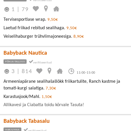
1
|
79
Tervisesportlase wrap.
9,50€
Laetud friikad rebitud sealihaga.
9,50€
Veiselihaburger trühvlimajoneesiga.
8,90€
Babyback Nautica
PÕHJA-TALLINN
3
|
814
11:00-15:00
Armeeniapärane sealihašašlõkk friikartulite, Ranch kastme ja
tomati-kurgi salatiga.
7,30€
Karastusjook/Mahl.
1,50€
Allikavesi ja Ciabatta toidu kõrvale Tasuta!
Babyback Tabasalu
HARJUMAA