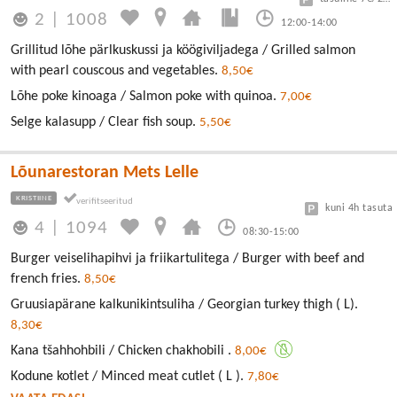
2
|
1008
12:00-14:00
Grillitud lõhe pärlkuskussi ja köögiviljadega / Grilled salmon
with pearl couscous and vegetables.
8,50€
Lõhe poke kinoaga / Salmon poke with quinoa.
7,00€
Selge kalasupp / Clear fish soup.
5,50€
Lõunarestoran Mets Lelle
KRISTIINE
kuni 4h tasuta
4
|
1094
08:30-15:00
Burger veiselihapihvi ja friikartulitega / Burger with beef and
french fries.
8,50€
Gruusiapärane kalkunikintsuliha / Georgian turkey thigh ( L).
8,30€
Kana tšahhohbili / Chicken chakhobili .
8,00€
Kodune kotlet / Minced meat cutlet ( L ).
7,80€