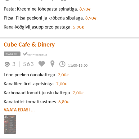
Pasta: Kreemine löhepasta spinatiga.
8,90€
Pitsa: Pitsa peekoni ja krõbeda sibulaga.
8,90€
Kana-köögiviljasupp orzo pastaga.
5,90€
Cube Cafe & Dinery
KESKLINN
3
|
563
11:00-15:00
Lõhe peekon õunakattega.
7,00€
Kanafilee ürdi-apelsiniga.
7,00€
Karbonaad tomati-juustu kattega.
7,00€
Kanakotlet tomatikastmes.
6,80€
VAATA EDASI ...