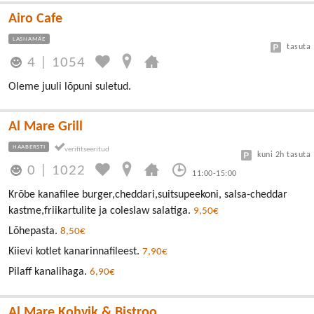
Airo Cafe
LASNAMÄE
tasuta
4
|
1054
Oleme juuli lõpuni suletud.
Al Mare Grill
HAABERSTI
kuni 2h tasuta
0
|
1022
11:00-15:00
Krõbe kanafilee burger,cheddari,suitsupeekoni, salsa-cheddar
kastme,friikartulite ja coleslaw salatiga.
9,50€
Lõhepasta.
8,50€
Kiievi kotlet kanarinnafileest.
7,90€
Pilaff kanalihaga.
6,90€
Al Mare Kohvik & Bistroo