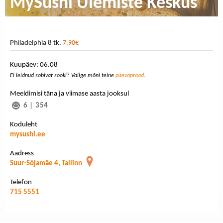
MySushi Ülemiste Keskus
Philadelphia 8 tk.
7,90€
Kuupäev: 06.08
Ei leidnud sobivat sööki? Valige mõni teine
päevapraad
.
Meeldimisi täna ja viimase aasta jooksul
6
|
354
Koduleht
mysushi.ee
Aadress
Suur-Sõjamäe 4, Tallinn
Telefon
715 5551