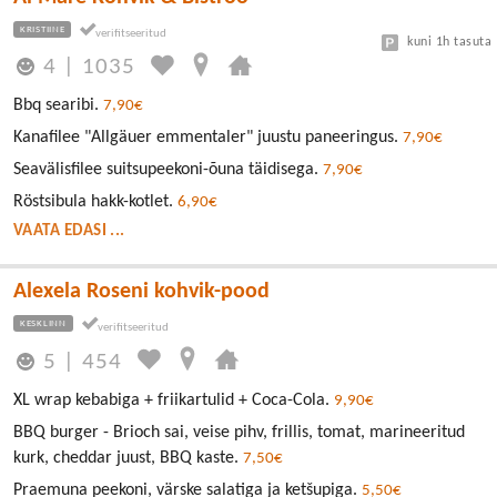
KRISTIINE
kuni 1h tasuta
4
|
1035
Bbq searibi.
7,90€
Kanafilee "Allgäuer emmentaler" juustu paneeringus.
7,90€
Seavälisfilee suitsupeekoni-õuna täidisega.
7,90€
Röstsibula hakk-kotlet.
6,90€
VAATA EDASI ...
Alexela Roseni kohvik-pood
KESKLINN
5
|
454
XL wrap kebabiga + friikartulid + Coca-Cola.
9,90€
BBQ burger - Brioch sai, veise pihv, frillis, tomat, marineeritud
kurk, cheddar juust, BBQ kaste.
7,50€
Praemuna peekoni, värske salatiga ja ketšupiga.
5,50€