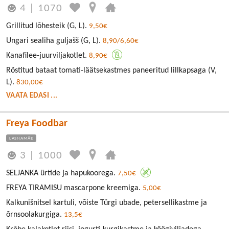
4
|
1070
Grillitud lõhesteik (G, L).
9,50€
Ungari sealiha guljašš (G, L).
8,90/6,60€
Kanafilee-juurviljakotlet.
8,90€
Röstitud bataat tomati-läätsekastmes paneeritud lillkapsaga (V,
L).
830,00€
VAATA EDASI ...
Freya Foodbar
LASNAMÄE
3
|
1000
SELJANKA ürtide ja hapukoorega.
7,50€
FREYA TIRAMISU mascarpone kreemiga.
5,00€
Kalkunišnitsel kartuli, võiste Türgi ubade, petersellikastme ja
õrnsoolakurgiga.
13,5€