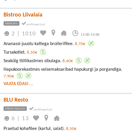
Bistroo Liivalaia
KESKLINN
2
|
1010
11:00-15:00
Ananassi-juustu kattega broilerifilee.
8,70€
Tursakotlet.
8,50€
Seakülg tšillikastmes sibulaga.
8,40€
Hapukoorekastmes veisemaksaribad hapukurgi ja porgandiga.
7,90€
VAATA EDASI ...
BLU Resto
PÕHJA-TALLINN
6
|
13
Praetud kohafilee (kartul, salat).
8,50€