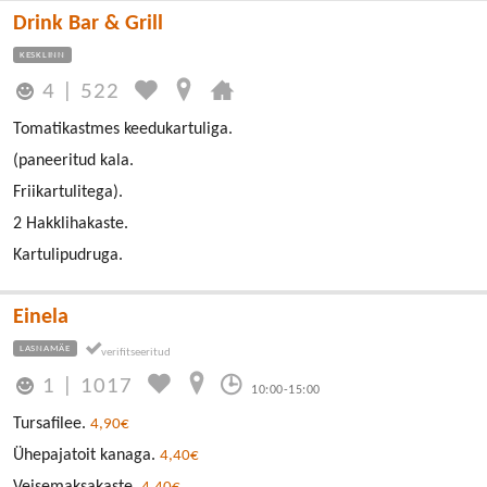
Drink Bar & Grill
KESKLINN
4
|
522
Tomatikastmes keedukartuliga.
(paneeritud kala.
Friikartulitega).
2 Hakklihakaste.
Kartulipudruga.
Einela
LASNAMÄE
1
|
1017
10:00-15:00
Tursafilee.
4,90€
Ühepajatoit kanaga.
4,40€
Veisemaksakaste.