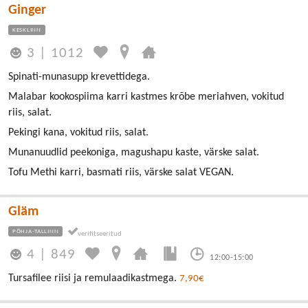
Ginger
KESKLINN
3
|
1012
Spinati-munasupp krevettidega.
Malabar kookospiima karri kastmes krõbe meriahven, vokitud
riis, salat.
Pekingi kana, vokitud riis, salat.
Munanuudlid peekoniga, magushapu kaste, värske salat.
Tofu Methi karri, basmati riis, värske salat VEGAN.
Gläm
PÕHJA-TALLINN
4
|
849
12:00-15:00
Tursafilee riisi ja remulaadikastmega.
7,90€