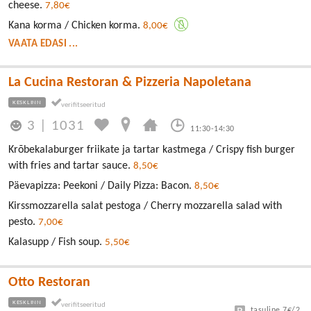
cheese.
7,80€
Kana korma / Chicken korma.
8,00€
VAATA EDASI ...
La Cucina Restoran & Pizzeria Napoletana
KESKLINN
3
|
1031
11:30-14:30
Krõbekalaburger friikate ja tartar kastmega / Crispy fish burger
with fries and tartar sauce.
8,50€
Päevapizza: Peekoni / Daily Pizza: Bacon.
8,50€
Kirssmozzarella salat pestoga / Cherry mozzarella salad with
pesto.
7,00€
Kalasupp / Fish soup.
5,50€
Otto Restoran
KESKLINN
tasuline 7€/24h