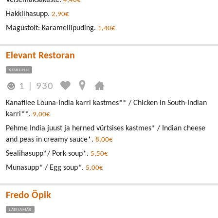
4,40€
Hakklihasupp.
2,90€
Magustoit: Karamellipuding.
1,40€
Elevant Restoran
KESKLINN
1
|
930
Kanafilee Lõuna-India karri kastmes** / Chicken in South-Indian
karri**.
9,00€
Pehme India juust ja herned vürtsises kastmes* / Indian cheese
and peas in creamy sauce*.
8,00€
Sealihasupp*/ Pork soup*.
5,50€
Munasupp* / Egg soup*.
5,00€
Fredo Öpik
LASNAMÄE