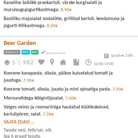
Kanaliha šašlõkk praekartuli, värske kurgisalati ja
murulaugujogurtikastmega.
8,90€
Basiiliku majasalat soolalõhe, grillitud kartuli, keedumuna ja
jogurti-tillikastmega.
8,20€
Beer Garden
KESKLINN
Wolt
Bolt
tasuline 2,80/30min
5
|
982
12:00-15:00
Koorene kanapasta, sibula, päikse kuivatatud tomati ja
juustuga.
7,50€
Koorene tomati, sibula, juustu ja mini spinatiga pasta.
7,50€
Mereandidega köögiviljasalat.
7,50€
Valges veinis ja rosmariiniga hautatud küülikukoivad,
kartulipüree, salat.
7,50€
VAATA EDASI ...
Tasuta vesi, leib/sai, või.
Iga 6 praad tasuta.