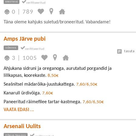
KRISTIINE
0
|
789
Täna oleme kahjuks suletud/broneeritud. Vabandame!
Amps Järve pubi
NÕMME
tasuta
3
|
1005
Ahjukana sidruni ja oreganoga, aurutatud porgandid ja
lillkapsas, koorekaste.
8,50€
Seašnitsel mädarõika-juustukattega.
7,60/6,50€
Kanarull ürdivõiga.
7,60€
Paneeritud räimefilee tartar-kastmega.
7,60/6,50€
VAATA EDASI ...
Arsenali Uulits
PÕHJA-TALLINN