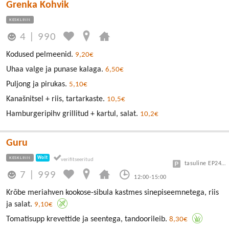
Grenka Kohvik
KESKLINN
4
|
990
Kodused pelmeenid.
9,20€
Uhaa valge ja punase kalaga.
6,50€
Puljong ja pirukas.
5,10€
Kanašnitsel + riis, tartarkaste.
10,5€
Hamburgeripihv grillitud + kartul, salat.
10,2€
Guru
KESKLINN
Wolt
tasuline EP24 või Vanalinn
7
|
999
12:00-15:00
Krõbe meriahven kookose-sibula kastmes sinepiseemnetega, riis
ja salat.
9,10€
Tomatisupp krevettide ja seentega, tandoorileib.
8,30€