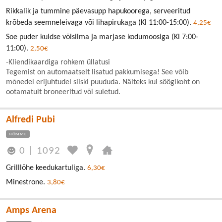
Rikkalik ja tummine päevasupp hapukoorega, serveeritud
krõbeda seemneleivaga või lihapirukaga (Kl 11:00-15:00).
4,25€
Soe puder kuldse võisilma ja marjase kodumoosiga (Kl 7:00-
11:00).
2,50€
-Kliendikaardiga rohkem üllatusi
Tegemist on automaatselt lisatud pakkumisega! See võib
mõnedel erijuhtudel siiski puududa. Näiteks kui söögikoht on
ootamatult broneeritud või suletud.
Alfredi Pubi
NÕMME
0
|
1092
Grilllõhe keedukartuliga.
6,30€
Minestrone.
3,80€
Amps Arena