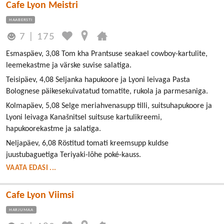
Cafe Lyon Meistri
HAABERSTI
7
|
175
Esmaspäev, 3,08 Tom kha Prantsuse seakael cowboy-kartulite,
leemekastme ja värske suvise salatiga.
Teisipäev, 4,08 Seljanka hapukoore ja Lyoni leivaga Pasta
Bolognese päikesekuivatatud tomatite, rukola ja parmesaniga.
Kolmapäev, 5,08 Selge meriahvenasupp tilli, suitsuhapukoore ja
Lyoni leivaga Kanašnitsel suitsuse kartulikreemi,
hapukoorekastme ja salatiga.
Neljapäev, 6,08 Röstitud tomati kreemsupp kuldse
juustubaguetiga Teriyaki-lõhe poké-kauss.
VAATA EDASI ...
Cafe Lyon Viimsi
HARJUMAA