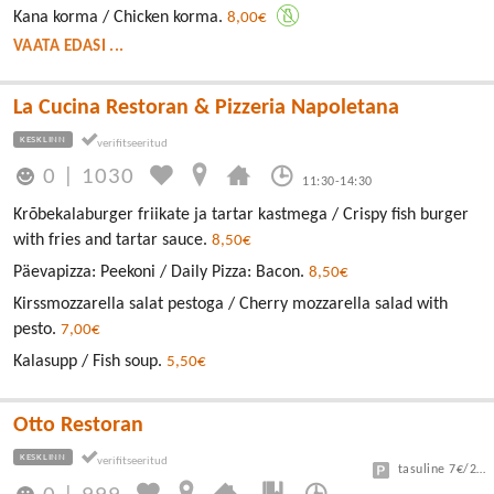
Kana korma / Chicken korma.
8,00€
VAATA EDASI ...
La Cucina Restoran & Pizzeria Napoletana
KESKLINN
0
|
1030
11:30-14:30
Krõbekalaburger friikate ja tartar kastmega / Crispy fish burger
with fries and tartar sauce.
8,50€
Päevapizza: Peekoni / Daily Pizza: Bacon.
8,50€
Kirssmozzarella salat pestoga / Cherry mozzarella salad with
pesto.
7,00€
Kalasupp / Fish soup.
5,50€
Otto Restoran
KESKLINN
tasuline 7€/24h