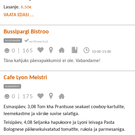
Lasanje.
6,50€
VAATA EDASI ...
Bussipargi Bistroo
MUSTAMÄE
0
|
165
10:00-15:00
Täna kahjuks päevapakkumisi ei ole. Vabandame!
Cafe Lyon Meistri
HAABERSTI
0
|
175
Esmaspäev, 3,08 Tom kha Prantsuse seakael cowboy-kartulite,
leemekastme ja värske suvise salatiga.
Teisipäev, 4,08 Seljanka hapukoore ja Lyoni leivaga Pasta
Bolognese päikesekuivatatud tomatite, rukola ja parmesaniga.