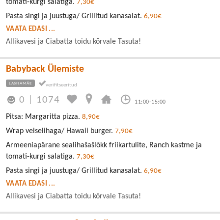
tomati-kurgi salatiga.
7,30€
Pasta singi ja juustuga/ Grillitud kanasalat.
6,90€
VAATA EDASI ...
Allikavesi ja Ciabatta toidu kõrvale Tasuta!
Babyback Ülemiste
LASNAMÄE
0
|
1074
11:00-15:00
Pitsa: Margaritta pizza.
8,90€
Wrap veiselihaga/ Hawaii burger.
7,90€
Armeeniapärane sealihašašlõkk friikartulite, Ranch kastme ja
tomati-kurgi salatiga.
7,30€
Pasta singi ja juustuga/ Grillitud kanasalat.
6,90€
VAATA EDASI ...
Allikavesi ja Ciabatta toidu kõrvale Tasuta!