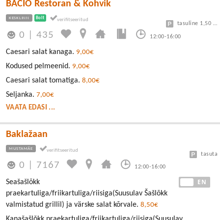
BACIO Restoran & Kohvik
KESKLINN
Bolt
tasuline 1,50 eur/h
0
|
435
12:00-16:00
Caesari salat kanaga.
9,00€
Kodused pelmeenid.
9,00€
Caesari salat tomatiga.
8,00€
Seljanka.
7,00€
VAATA EDASI ...
Baklažaan
MUSTAMÄE
tasuta
0
|
7167
12:00-16:00
EE
EN
Seašašlõkk
praekartuliga/friikartuliga/riisiga(Suusulav Šašlõkk
valmistatud grillil) ja värske salat kõrvale.
8,50€
Kanašašlǒkk praekartuliga/friikartuliga/riisiga(Suusulav