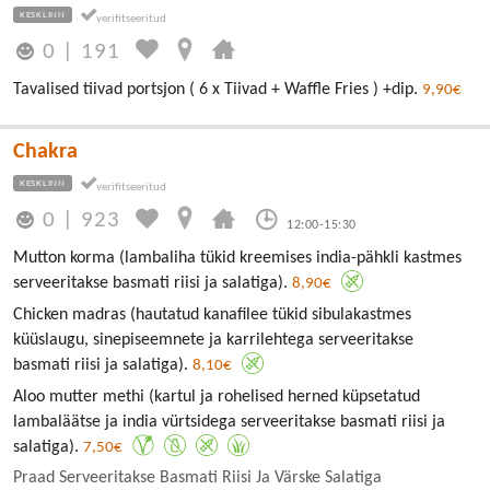
KESKLINN
0
|
191
Tavalised tiivad portsjon ( 6 x Tiivad + Waffle Fries ) +dip.
9,90€
Chakra
KESKLINN
0
|
923
12:00-15:30
Mutton korma (lambaliha tükid kreemises india-pähkli kastmes
serveeritakse basmati riisi ja salatiga).
8,90€
Chicken madras (hautatud kanafilee tükid sibulakastmes
küüslaugu, sinepiseemnete ja karrilehtega serveeritakse
basmati riisi ja salatiga).
8,10€
Aloo mutter methi (kartul ja rohelised herned küpsetatud
lambaläätse ja india vürtsidega serveeritakse basmati riisi ja
salatiga).
7,50€
Praad Serveeritakse Basmati Riisi Ja Värske Salatiga