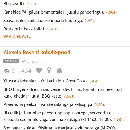
Bbq searibi.
7,90€
Kanafilee "Allgäuer emmentaler" juustu paneeringus.
7,90€
Seavälisfilee suitsupeekoni-õuna täidisega.
7,90€
Röstsibula hakk-kotlet.
6,90€
VAATA EDASI ...
Alexela Roseni kohvik-pood
KESKLINN
0
|
454
XL wrap kebabiga + friikartulid + Coca-Cola.
9,90€
BBQ burger - Brioch sai, veise pihv, frillis, tomat, marineeritud
kurk, cheddar juust, BBQ kaste.
7,50€
Praemuna peekoni, värske salatiga ja ketšupiga.
5,50€
Rikkalik ja tummine päevasupp hapukoorega, serveeritud
krõbeda seemneleivaga või lihapirukaga (Kl 11:00-15:00).
4,25€
Soe puder kuldse võisilma ja marjase kodumoosiga (Kl 7:00-