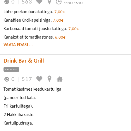
0
|
563
11:00-15:00
Lõhe peekon õunakattega.
7,00€
Kanafilee ürdi-apelsiniga.
7,00€
Karbonaad tomati-juustu kattega.
7,00€
Kanakotlet tomatikastmes.
6,80€
VAATA EDASI ...
Drink Bar & Grill
KESKLINN
0
|
517
Tomatikastmes keedukartuliga.
(paneeritud kala.
Friikartulitega).
2 Hakklihakaste.
Kartulipudruga.