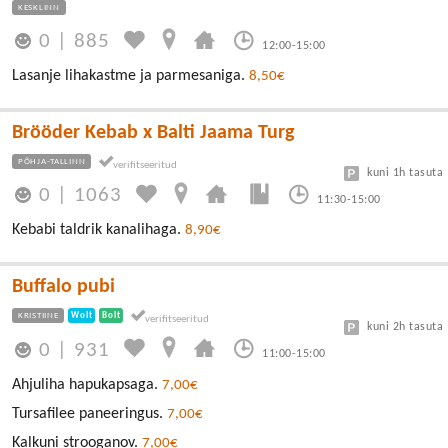
KESKLINN
0
|
885
12:00-15:00
Lasanje lihakastme ja parmesaniga.
8,50€
Brööder Kebab x Balti Jaama Turg
PÕHJA-TALLINN
kuni 1h tasuta
0
|
1063
11:30-15:00
Kebabi taldrik kanalihaga.
8,90€
Buffalo pubi
KRISTIINE
Wolt
Bolt
kuni 2h tasuta
0
|
931
11:00-15:00
Ahjuliha hapukapsaga.
7,00€
Tursafilee paneeringus.
7,00€
Kalkuni strooganov.
7,00€