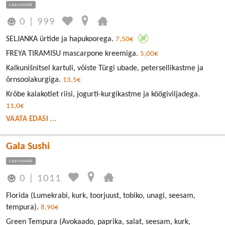
LASNAMÄE
0
|
999
SELJANKA ürtide ja hapukoorega.
7,50€
FREYA TIRAMISU mascarpone kreemiga.
5,00€
Kalkunišnitsel kartuli, võiste Türgi ubade, petersellikastme ja
õrnsoolakurgiga.
13,5€
Krõbe kalakotlet riisi, jogurti-kurgikastme ja köögiviljadega.
11,0€
VAATA EDASI ...
Gala Sushi
LASNAMÄE
0
|
1011
Florida (Lumekrabi, kurk, toorjuust, tobiko, unagi, seesam,
tempura).
8,90€
Green Tempura (Avokaado, paprika, salat, seesam, kurk,