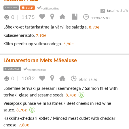
KESKLINN
61/24
tasuline 2€/h
0
|
1175
11:30-15:00
Lõhekroket tartarkastme ja värvilise salatiga.
8,90€
Kukeseenerisoto.
7,90€
Külm peedisupp vutimunadega.
5,90€
Lõunarestoran Mets Mäealuse
MUSTAMÄE
0
|
1082
08:30-15:30
Lõhefilee teriyaki ja seesami seemnetega / Salmon fillet with
teriyaki glaze and sesame seeds.
8,70€
Veisepõsk punase veini kastmes / Beef cheeks in red wine
sauce.
8,70€
Hakkliha-cheddari kotlet / Minced meat cutlet with cheddar
cheese.
7,80€