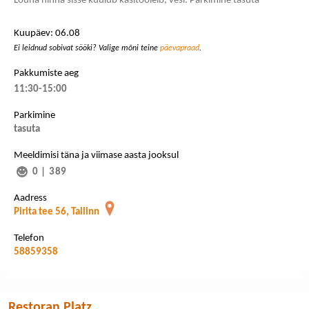
Lõuna hinna sisse kuulub käsitööleib, vesi. Parkimine tasuta
Kuupäev: 06.08
Ei leidnud sobivat sööki? Valige mõni teine
päevapraad
.
Pakkumiste aeg
11:30-15:00
Parkimine
tasuta
Meeldimisi täna ja viimase aasta jooksul
0
|
389
Aadress
Pirita tee 56, Tallinn
Telefon
58859358
Restoran Platz