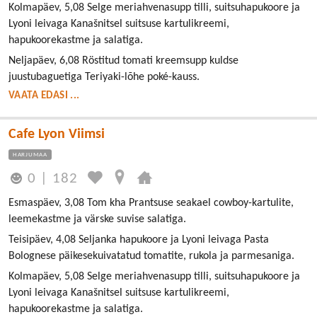
Kolmapäev, 5,08 Selge meriahvenasupp tilli, suitsuhapukoore ja
Lyoni leivaga Kanašnitsel suitsuse kartulikreemi,
hapukoorekastme ja salatiga.
Neljapäev, 6,08 Röstitud tomati kreemsupp kuldse
juustubaguetiga Teriyaki-lõhe poké-kauss.
VAATA EDASI ...
Cafe Lyon Viimsi
HARJUMAA
0
|
182
Esmaspäev, 3,08 Tom kha Prantsuse seakael cowboy-kartulite,
leemekastme ja värske suvise salatiga.
Teisipäev, 4,08 Seljanka hapukoore ja Lyoni leivaga Pasta
Bolognese päikesekuivatatud tomatite, rukola ja parmesaniga.
Kolmapäev, 5,08 Selge meriahvenasupp tilli, suitsuhapukoore ja
Lyoni leivaga Kanašnitsel suitsuse kartulikreemi,
hapukoorekastme ja salatiga.