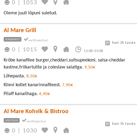
0
|
1053
Oleme juuli lõpuni suletud.
Al Mare Grill
HAABERSTI
kuni 2h tasuta
0
|
1015
11:00-15:00
Krõbe kanafilee burger,cheddari,suitsupeekoni, salsa-cheddar
kastme,friikartulite ja coleslaw salatiga.
9,50€
Lõhepasta.
8,50€
Kiievi kotlet kanarinnafileest.
7,90€
Pilaff kanalihaga.
6,90€
Al Mare Kohvik & Bistroo
KRISTIINE
kuni 1h tasuta
0
|
1030