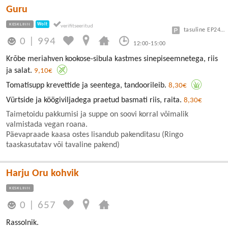
Guru
KESKLINN
Wolt
tasuline EP24 või Vanalinn
0
|
994
12:00-15:00
Krõbe meriahven kookose-sibula kastmes sinepiseemnetega, riis
ja salat.
9,10€
Tomatisupp krevettide ja seentega, tandoorileib.
8,30€
Vürtside ja köögiviljadega praetud basmati riis, raita.
8,30€
Taimetoidu pakkumisi ja suppe on soovi korral võimalik
valmistada vegan roana.
Päevapraade kaasa ostes lisandub pakenditasu (Ringo
taaskasutatav või tavaline pakend)
Harju Oru kohvik
KESKLINN
0
|
657
Rassolnik.