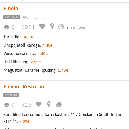
Einela
LASNAMÄE
0
|
1011
10:00-15:00
Tursafilee.
4,90€
Ühepajatoit kanaga.
4,40€
Veisemaksakaste.
4,40€
Hakklihasupp.
2,90€
Magustoit: Karamellipuding.
1,40€
Elevant Restoran
KESKLINN
0
|
923
Kanafilee Lõuna-India karri kastmes** / Chicken in South-Indian
karri**.
9,00€