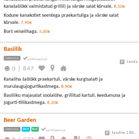
kanašašlõkk valmistatud grillil) ja värske salat kõrvale.
8,50€
Kodune kanakotlet seentega praekartuliga ja värske salat
kõrvale.
7,90€
Borš veiselihaga.
5,00€
Basiilik
KESKLINN
tasuta
0
|
847
Kanaliha šašlõkk praekartuli, värske kurgisalati ja
murulaugujogurtikastmega.
8,90€
Basiiliku majasalat soolalõhe, grillitud kartuli, keedumuna ja
jogurti-tillikastmega.
8,20€
Beer Garden
KESKLINN
Wolt
Bolt
tasuline 2,80/30min