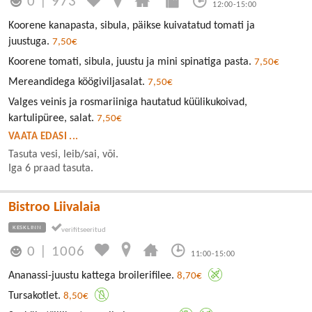
0
|
973
12:00-15:00
Koorene kanapasta, sibula, päikse kuivatatud tomati ja
juustuga.
7,50€
Koorene tomati, sibula, juustu ja mini spinatiga pasta.
7,50€
Mereandidega köögiviljasalat.
7,50€
Valges veinis ja rosmariiniga hautatud küülikukoivad,
kartulipüree, salat.
7,50€
VAATA EDASI ...
Tasuta vesi, leib/sai, või.
Iga 6 praad tasuta.
Bistroo Liivalaia
KESKLINN
0
|
1006
11:00-15:00
Ananassi-juustu kattega broilerifilee.
8,70€
Tursakotlet.
8,50€