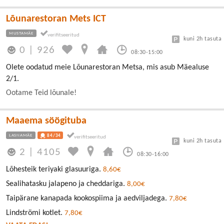
Lõunarestoran Mets ICT
MUSTAMÄE
kuni 2h tasuta
0
|
926
08:30-15:00
Olete oodatud meie Lõunarestoran Metsa, mis asub Mäealuse
2/1.
Ootame Teid lõunale!
Maaema söögituba
LASNAMÄE
84/34
kuni 2h tasuta
2
|
4105
08:30-16:00
Lõhesteik teriyaki glasuuriga.
8,60€
Sealihatasku jalapeno ja cheddariga.
8,00€
Taipärane kanapada kookospiima ja aedviljadega.
7,80€
Lindströmi kotlet.
7,80€