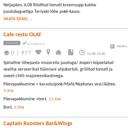
Neljapäev, 6,08 Röstitud tomati kreemsupp kuldse
juustubaguetiga Teriyaki-lõhe poké-kauss.
VAATA EDASI ...
Cafe resto OLAF
LASNAMÄE
tasuta
0
|
977
11:00-15:00
Spinatine lõhepasta mozarella juustuga/ Josperi küpsetatud
sealiha serveeritud tüümiani ahjukartuli, grillitud tomati ja
sweet-chilli majoneesikastmega.
Päevapakkumine + karastusjook/Mahl/Neptunas vesi/Jäätee.
9,40€
Päevapakkumine +borš.
12,40€
Borš.
5,90€
Captain Roosters Bar&Wings