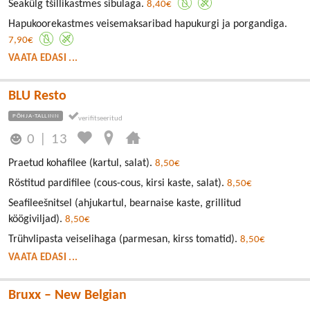
Seakülg tšillikastmes sibulaga.
8,40€
Hapukoorekastmes veisemaksaribad hapukurgi ja porgandiga.
7,90€
VAATA EDASI ...
BLU Resto
PÕHJA-TALLINN
0
|
13
Praetud kohafilee (kartul, salat).
8,50€
Röstitud pardifilee (cous-cous, kirsi kaste, salat).
8,50€
Seafileešnitsel (ahjukartul, bearnaise kaste, grillitud
köögiviljad).
8,50€
Trühvlipasta veiselihaga (parmesan, kirss tomatid).
8,50€
VAATA EDASI ...
Bruxx – New Belgian