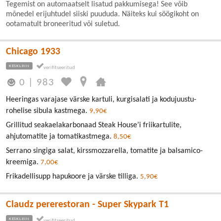
Tegemist on automaatselt lisatud pakkumisega! See võib
mõnedel erijuhtudel siiski puududa. Näiteks kui söögikoht on
ootamatult broneeritud või suletud.
Chicago 1933
KESKLINN
0
|
983
Heeringas varajase värske kartuli, kurgisalati ja kodujuustu-
rohelise sibula kastmega.
9,90€
Grillitud seakaelakarbonaad Steak House’i friikartulite,
ahjutomatite ja tomatikastmega.
8,50€
Serrano singiga salat, kirssmozzarella, tomatite ja balsamico-
kreemiga.
7,00€
Frikadellisupp hapukoore ja värske tilliga.
5,90€
Claudz pererestoran - Super Skypark T1
KESKLINN