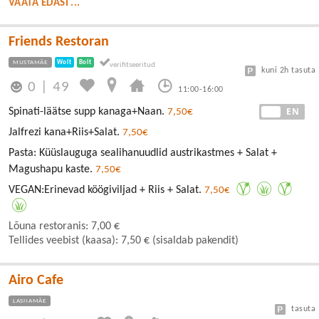
VAATA EDASI ...
Friends Restoran
MUSTAMÄE
Wolt
Bolt
kuni 2h tasuta
0
|
49
11:00-16:00
EE
EN
Spinati-läätse supp kanaga+Naan.
7,50€
Jalfrezi kana+Riis+Salat.
7,50€
Pasta: Küüslauguga sealihanuudlid austrikastmes + Salat +
Magushapu kaste.
7,50€
VEGAN:Erinevad köögiviljad + Riis + Salat.
7,50€
Lõuna restoranis: 7,00 €
Tellides veebist (kaasa): 7,50 € (sisaldab pakendit)
Airo Cafe
LASNAMÄE
tasuta