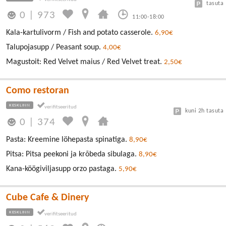
tasuta
0
|
973
11:00-18:00
Kala-kartulivorm / Fish and potato casserole.
6,90€
Talupojasupp / Peasant soup.
4,00€
Magustoit: Red Velvet maius / Red Velvet treat.
2,50€
Como restoran
KESKLINN
kuni 2h tasuta
0
|
374
Pasta: Kreemine löhepasta spinatiga.
8,90€
Pitsa: Pitsa peekoni ja krõbeda sibulaga.
8,90€
Kana-köögiviljasupp orzo pastaga.
5,90€
Cube Cafe & Dinery
KESKLINN