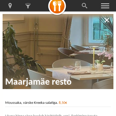
Maarjamäe resto
Moussaka, värske Kreeka salatiga.
8,50€