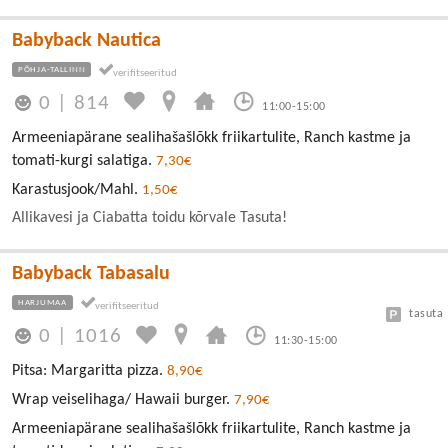
Babyback Nautica
PÕHJA-TALLINN
0
|
814
11:00-15:00
Armeeniapärane sealihašašlõkk friikartulite, Ranch kastme ja
tomati-kurgi salatiga.
7,30€
Karastusjook/Mahl.
1,50€
Allikavesi ja Ciabatta toidu kõrvale Tasuta!
Babyback Tabasalu
HARJUMAA
tasuta
0
|
1016
11:30-15:00
Pitsa: Margaritta pizza.
8,90€
Wrap veiselihaga/ Hawaii burger.
7,90€
Armeeniapärane sealihašašlõkk friikartulite, Ranch kastme ja