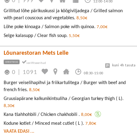
0
|
999
12:00-14:00
Grillitud lõhe pärlkuskussi ja köögiviljadega / Grilled salmon
with pearl couscous and vegetables.
8,50€
Lõhe poke kinoaga / Salmon poke with quinoa.
7,00€
Selge kalasupp / Clear fish soup.
5,50€
Lõunarestoran Mets Lelle
KRISTIINE
kuni 4h tasuta
0
|
1091
08:30-15:00
Burger veiselihapihvi ja friikartulitega / Burger with beef and
french fries.
8,50€
Gruusiapärane kalkunikintsuliha / Georgian turkey thigh ( L).
8,30€
Kana tšahhohbili / Chicken chakhobili .
8,00€
Kodune kotlet / Minced meat cutlet ( L ).
7,80€
VAATA EDASI ...