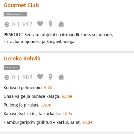
Gourmet Club
PÕHJA-TALLINN
0
|
917
PEAROOG Seesami ahjulõhe-riisinuudli kauss sojaubade,
sriracha majoneesi ja köögiviljadega.
Grenka Kohvik
KESKLINN
0
|
988
Kodused pelmeenid.
9,20€
Uhaa valge ja punase kalaga.
6,50€
Puljong ja pirukas.
5,10€
Kanašnitsel + riis, tartarkaste.
10,5€
Hamburgeripihv grillitud + kartul, salat.
10,2€