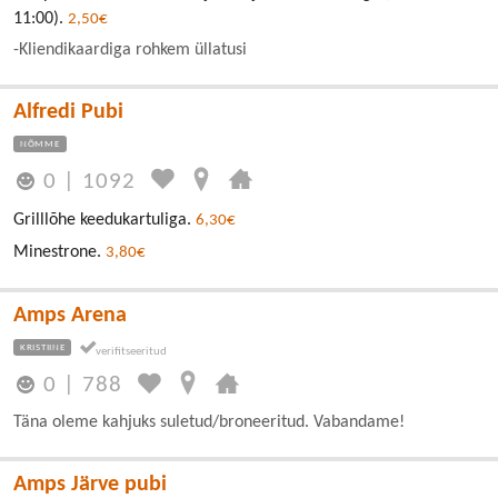
11:00).
2,50€
-Kliendikaardiga rohkem üllatusi
Alfredi Pubi
NÕMME
0
|
1092
Grilllõhe keedukartuliga.
6,30€
Minestrone.
3,80€
Amps Arena
KRISTIINE
0
|
788
Täna oleme kahjuks suletud/broneeritud. Vabandame!
Amps Järve pubi