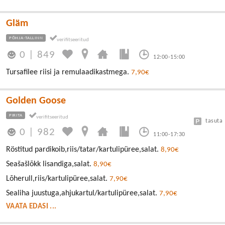
Gläm
PÕHJA-TALLINN
0
|
849
12:00-15:00
Tursafilee riisi ja remulaadikastmega.
7,90€
Golden Goose
PIRITA
tasuta
0
|
982
11:00-17:30
Röstitud pardikoib,riis/tatar/kartulipüree,salat.
8,90€
Seašašlõkk lisandiga,salat.
8,90€
Lõherull,riis/kartulipüree,salat.
7,90€
Sealiha juustuga,ahjukartul/kartulipüree,salat.
7,90€
VAATA EDASI ...