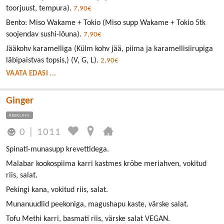
toorjuust, tempura).
7,90€
Bento: Miso Wakame + Tokio (Miso supp Wakame + Tokio 5tk
soojendav sushi-lõuna).
7,90€
Jääkohv karamelliga (Külm kohv jää, piima ja karamellisiirupiga
läbipaistvas topsis,) (V, G, L).
2,90€
VAATA EDASI ...
Ginger
KESKLINN
0
|
1011
Spinati-munasupp krevettidega.
Malabar kookospiima karri kastmes krõbe meriahven, vokitud
riis, salat.
Pekingi kana, vokitud riis, salat.
Munanuudlid peekoniga, magushapu kaste, värske salat.
Tofu Methi karri, basmati riis, värske salat VEGAN.