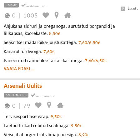
NÕMME
tasuta
0
|
1005
Ahjukana sidruni ja oreganoga, aurutatud porgandid ja
lillkapsas, koorekaste.
8,50€
Seašnitsel mädarõika-juustukattega.
7,60/6,50€
Kanarull ürdivõiga.
7,60€
Paneeritud räimefilee tartar-kastmega.
7,60/6,50€
VAATA EDASI ...
Arsenali Uulits
PÕHJA-TALLINN
0
|
79
Tervisesportlase wrap.
9,50€
Laetud friikad rebitud sealihaga.
9,50€
Veiselihaburger trühvlimajoneesiga.
8,90€