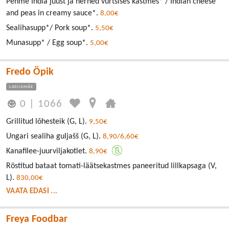
Pehme India juust ja herned vürtsises kastmes* / Indian cheese
and peas in creamy sauce*.
8,00€
Sealihasupp*/ Pork soup*.
5,50€
Munasupp* / Egg soup*.
5,00€
Fredo Öpik
LASNAMÄE
0
|
1066
Grillitud lõhesteik (G, L).
9,50€
Ungari sealiha guljašš (G, L).
8,90/6,60€
Kanafilee-juurviljakotlet.
8,90€
Röstitud bataat tomati-läätsekastmes paneeritud lillkapsaga (V,
L).
830,00€
VAATA EDASI ...
Freya Foodbar