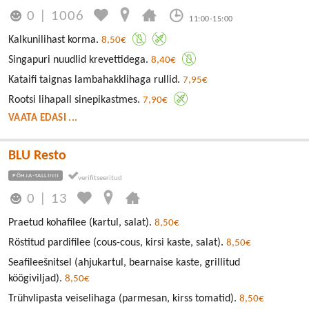
0
|
1006
11:00-15:00
Kalkunilihast korma.
8,50€
Singapuri nuudlid krevettidega.
8,40€
Kataifi taignas lambahakklihaga rullid.
7,95€
Rootsi lihapall sinepikastmes.
7,90€
VAATA EDASI ...
BLU Resto
PÕHJA-TALLINN
0
|
13
Praetud kohafilee (kartul, salat).
8,50€
Röstitud pardifilee (cous-cous, kirsi kaste, salat).
8,50€
Seafileešnitsel (ahjukartul, bearnaise kaste, grillitud
köögiviljad).
8,50€
Trühvlipasta veiselihaga (parmesan, kirss tomatid).
8,50€