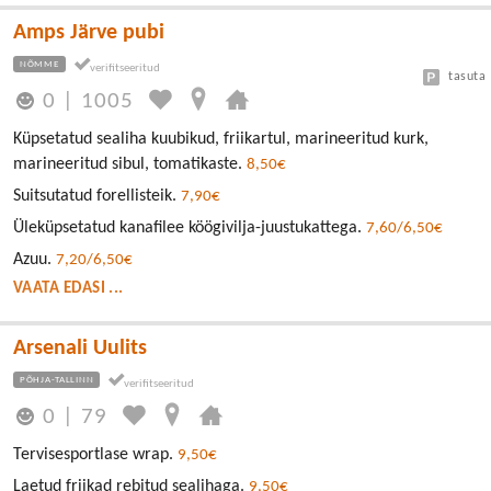
Amps Järve pubi
NÕMME
tasuta
0
|
1005
Küpsetatud sealiha kuubikud, friikartul, marineeritud kurk,
marineeritud sibul, tomatikaste.
8,50€
Suitsutatud forellisteik.
7,90€
Üleküpsetatud kanafilee köögivilja-juustukattega.
7,60/6,50€
Azuu.
7,20/6,50€
VAATA EDASI ...
Arsenali Uulits
PÕHJA-TALLINN
0
|
79
Tervisesportlase wrap.
9,50€
Laetud friikad rebitud sealihaga.
9,50€