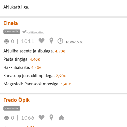
Ahjukartuliga.
Einela
LASNAMÄE
0
|
1011
10:00-15:00
Ahjuliha seente ja sibulaga.
4,90€
Pasta singiga.
4,40€
Hakklihakaste.
4,40€
Kanasupp juustuklimpidega.
2,90€
Magustoit: Pannkook moosiga.
1,40€
Fredo Öpik
LASNAMÄE
0
|
1066