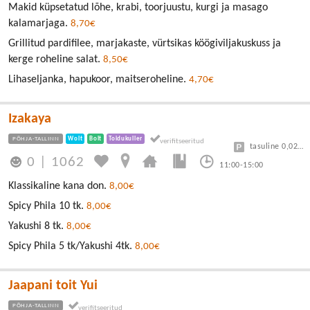
Makid küpsetatud lõhe, krabi, toorjuustu, kurgi ja masago
kalamarjaga.
8,70€
Grillitud pardifilee, marjakaste, vürtsikas köögiviljakuskuss ja
kerge roheline salat.
8,50€
Lihaseljanka, hapukoor, maitseroheline.
4,70€
Izakaya
PÕHJA-TALLINN
Wolt
Bolt
Toidukuller
tasuline 0,025 €/minut
0
|
1062
11:00-15:00
Klassikaline kana don.
8,00€
Spicy Phila 10 tk.
8,00€
Yakushi 8 tk.
8,00€
Spicy Phila 5 tk/Yakushi 4tk.
8,00€
Jaapani toit Yui
PÕHJA-TALLINN