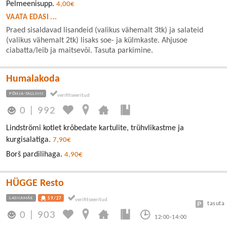
Pelmeenisupp.
4,00€
VAATA EDASI ...
Praed sisaldavad lisandeid (valikus vähemalt 3tk) ja salateid
(valikus vähemalt 2tk) lisaks soe- ja külmkaste. Ahjusoe
ciabatta/leib ja maitsevõi. Tasuta parkimine.
Humalakoda
PÕHJA-TALLINN
0
|
992
Lindströmi kotlet krõbedate kartulite, trühvlikastme ja
kurgisalatiga.
7,90€
Borš pardilihaga.
4,90€
HÜGGE Resto
LASNAMÄE
59/27
tasuta
0
|
903
12:00-14:00