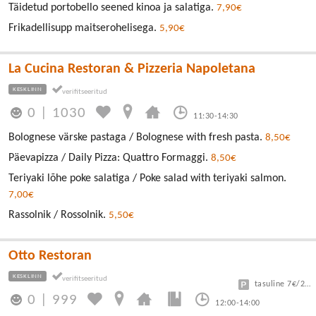
Täidetud portobello seened kinoa ja salatiga.
7,90€
Frikadellisupp maitserohelisega.
5,90€
La Cucina Restoran & Pizzeria Napoletana
KESKLINN
0
|
1030
11:30-14:30
Bolognese värske pastaga / Bolognese with fresh pasta.
8,50€
Päevapizza / Daily Pizza: Quattro Formaggi.
8,50€
Teriyaki lõhe poke salatiga / Poke salad with teriyaki salmon.
7,00€
Rassolnik / Rossolnik.
5,50€
Otto Restoran
KESKLINN
tasuline 7€/24h
0
|
999
12:00-14:00