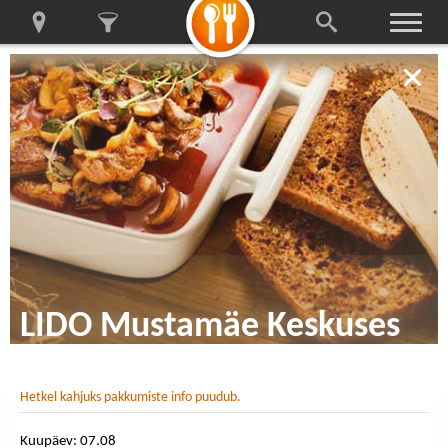
LIDO Mustamäe Keskuses
Hetkel kahjuks pakkumiste info puudub.
Kuupäev: 07.08