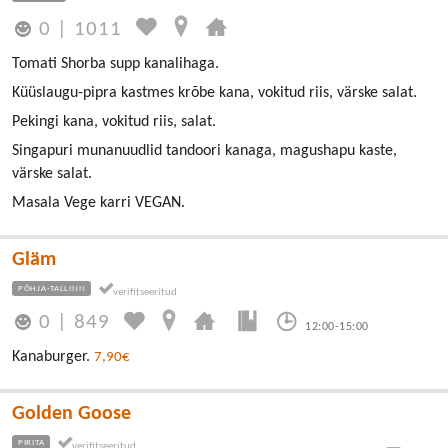
0
|
1011
Tomati Shorba supp kanalihaga.
Küüslaugu-pipra kastmes krõbe kana, vokitud riis, värske salat.
Pekingi kana, vokitud riis, salat.
Singapuri munanuudlid tandoori kanaga, magushapu kaste,
värske salat.
Masala Vege karri VEGAN.
Gläm
PÕHJA-TALLINN
0
|
849
12:00-15:00
Kanaburger.
7,90€
Golden Goose
PIRITA