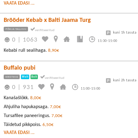
VAATA EDASI ...
Brööder Kebab x Balti Jaama Turg
PÕHJA-TALLINN
kuni 1h tasuta
0
|
1063
11:30-15:00
Kebabi rull sealihaga.
8,90€
Buffalo pubi
KRISTIINE
Wolt
Bolt
kuni 2h tasuta
0
|
931
11:00-15:00
Kanašašlõkk.
8,00€
Ahjuliha hapukapsaga.
7,00€
Tursafilee paneeringus.
7,00€
Täidetud pikkpoiss.
6,50€
VAATA EDASI ...