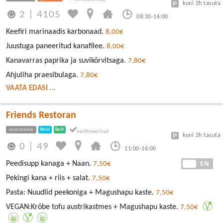
kuni 2h tasuta
2
|
4105
08:30-16:00
Keefiri marinaadis karbonaad.
8,00€
Juustuga paneeritud kanafilee.
8,00€
Kanavarras paprika ja suvikõrvitsaga.
7,80€
Ahjuliha praesibulaga.
7,80€
VAATA EDASI ...
Friends Restoran
MUSTAMÄE
Wolt
Bolt
kuni 2h tasuta
0
|
49
11:00-16:00
EE
EN
Peedisupp kanaga + Naan.
7,50€
Pekingi kana + riis + salat.
7,50€
Pasta: Nuudlid peekoniga + Magushapu kaste.
7,50€
VEGAN:Krõbe tofu austrikastmes + Magushapu kaste.
7,50€