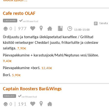
VAATA EDASI ...
Cafe resto OLAF
LASNAMÄE
tasuta
0
|
977
11:00-15:00
Ürdijuustu ja tomatiga üleküpsetatud kanafilee / Grillitud
käsitöö veiseburger Cheddari juustu, friikartulite ja coleslaw
salatiga.
7,90€
Päevapakkumine + karastusjook/Mahl/Neptunas vesi/Jäätee.
9,40€
Päevapakkumine +borš.
12,40€
Borš.
5,90€
Captain Roosters Bar&Wings
KESKLINN
0
|
191