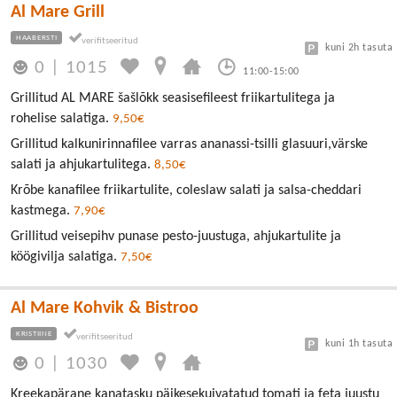
Al Mare Grill
HAABERSTI
kuni 2h tasuta
0
|
1015
11:00-15:00
Grillitud AL MARE šašlõkk seasisefileest friikartulitega ja
rohelise salatiga.
9,50€
Grillitud kalkunirinnafilee varras ananassi-tsilli glasuuri,värske
salati ja ahjukartulitega.
8,50€
Krõbe kanafilee friikartulite, coleslaw salati ja salsa-cheddari
kastmega.
7,90€
Grillitud veisepihv punase pesto-juustuga, ahjukartulite ja
köögivilja salatiga.
7,50€
Al Mare Kohvik & Bistroo
KRISTIINE
kuni 1h tasuta
0
|
1030
Kreekapärane kanatasku päikesekuivatatud tomati ja feta juustu