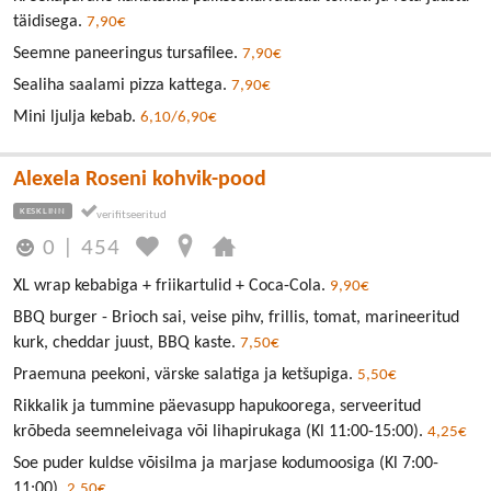
täidisega.
7,90€
Seemne paneeringus tursafilee.
7,90€
Sealiha saalami pizza kattega.
7,90€
Mini ljulja kebab.
6,10/6,90€
Alexela Roseni kohvik-pood
KESKLINN
0
|
454
XL wrap kebabiga + friikartulid + Coca-Cola.
9,90€
BBQ burger - Brioch sai, veise pihv, frillis, tomat, marineeritud
kurk, cheddar juust, BBQ kaste.
7,50€
Praemuna peekoni, värske salatiga ja ketšupiga.
5,50€
Rikkalik ja tummine päevasupp hapukoorega, serveeritud
krõbeda seemneleivaga või lihapirukaga (Kl 11:00-15:00).
4,25€
Soe puder kuldse võisilma ja marjase kodumoosiga (Kl 7:00-
11:00).
2,50€