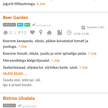
jogurti-tillikastmega.
8,20€
Beer Garden
KESKLINN
Wolt
Bolt
tasuline 2,80/30min
0
|
973
12:00-15:00
Koorene kanapasta, sibula, päikse kuivatatud tomati ja
juustuga.
7,50€
Koorene tomati, sibula, juustu ja mini spinatiga pasta.
7,50€
Mereandidega köögiviljasalat.
7,50€
Seakarbonaad, ahjukartul, vürtsikas kaste, salat.
7,50€
VAATA EDASI ...
Tasuta vesi, leib/sai, või.
Iga 6 praad tasuta.
Bistroo Liivalaia
KESKLINN