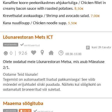
Kanafilee koore-peekonikastmes ahjukartuliga / Chicken fillet in
creamy bacon sauce with roasted potatoes.
8,50€
Krevetisalat avokaadoga / Shrimp and avocado salad.
7,00€
Kana nuudlisupp / Chicken noodle supp.
5,50€
Lõunarestoran Mets ICT
MUSTAMÄE
kuni 2h tasuta
0
|
926
08:30-15:00
Olete oodatud meie Lõunarestoran Metsa, mis asub Mäealuse
2/1.
Ootame Teid lõunale!
Tegemist on automaatselt lisatud pakkumisega! See võib
mõnedel erijuhtudel siiski puududa. Näiteks kui söögikoht on
ootamatult broneeritud või suletud.
Maaema söögituba
LASNAMÄE
84/34