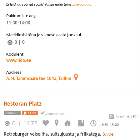
Ei leidnud sobivat sööki? Valige mõni teine
päevapraad
.
Pakkumiste aeg
11:30-14:00
Meeldimisi täna ja viimase aasta jooksul
0
|
0
Koduleht
www.lido.ee
Aadress
A. H. Tammsaare tee 104a, Tallinn
Restoran Platz
KESKLINN
61/24
tasuline 2€/h
0
|
1175
11:30-15:00
Retroburger veiseliha, suitsujuustu ja friikatega.
8,90€