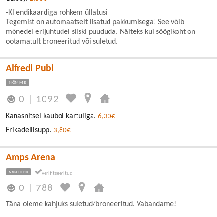
-Kliendikaardiga rohkem üllatusi
Tegemist on automaatselt lisatud pakkumisega! See võib
mõnedel erijuhtudel siiski puududa. Näiteks kui söögikoht on
ootamatult broneeritud või suletud.
Alfredi Pubi
NÕMME
0
|
1092
Kanasnitsel kauboi kartuliga.
6,30€
Frikadellisupp.
3,80€
Amps Arena
KRISTIINE
0
|
788
Täna oleme kahjuks suletud/broneeritud. Vabandame!