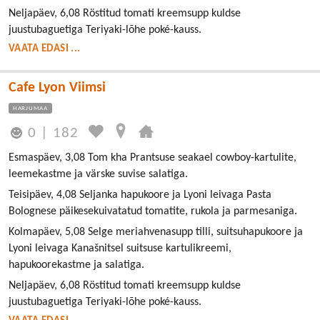
Neljapäev, 6,08 Röstitud tomati kreemsupp kuldse
juustubaguetiga Teriyaki-lõhe poké-kauss.
VAATA EDASI ...
Cafe Lyon Viimsi
HARJUMAA
0
|
182
Esmaspäev, 3,08 Tom kha Prantsuse seakael cowboy-kartulite,
leemekastme ja värske suvise salatiga.
Teisipäev, 4,08 Seljanka hapukoore ja Lyoni leivaga Pasta
Bolognese päikesekuivatatud tomatite, rukola ja parmesaniga.
Kolmapäev, 5,08 Selge meriahvenasupp tilli, suitsuhapukoore ja
Lyoni leivaga Kanašnitsel suitsuse kartulikreemi,
hapukoorekastme ja salatiga.
Neljapäev, 6,08 Röstitud tomati kreemsupp kuldse
juustubaguetiga Teriyaki-lõhe poké-kauss.