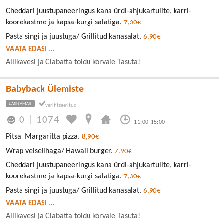
Cheddari juustupaneeringus kana ürdi-ahjukartulite, karri-
koorekastme ja kapsa-kurgi salatiga.
7,30€
Pasta singi ja juustuga/ Grillitud kanasalat.
6,90€
VAATA EDASI ...
Allikavesi ja Ciabatta toidu kõrvale Tasuta!
Babyback Ülemiste
LASNAMÄE
0
|
1074
11:00-15:00
Pitsa: Margaritta pizza.
8,90€
Wrap veiselihaga/ Hawaii burger.
7,90€
Cheddari juustupaneeringus kana ürdi-ahjukartulite, karri-
koorekastme ja kapsa-kurgi salatiga.
7,30€
Pasta singi ja juustuga/ Grillitud kanasalat.
6,90€
VAATA EDASI ...
Allikavesi ja Ciabatta toidu kõrvale Tasuta!