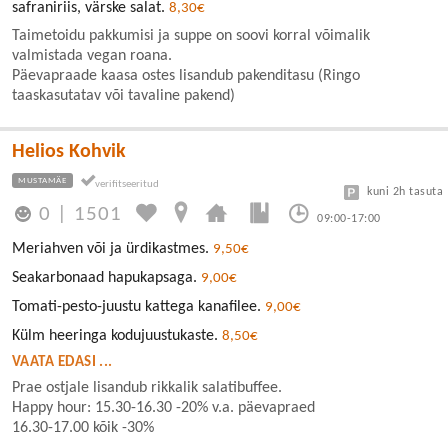
safraniriis, värske salat.
8,30€
Taimetoidu pakkumisi ja suppe on soovi korral võimalik
valmistada vegan roana.
Päevapraade kaasa ostes lisandub pakenditasu (Ringo
taaskasutatav või tavaline pakend)
Helios Kohvik
MUSTAMÄE
kuni 2h tasuta
0
|
1501
09:00-17:00
Meriahven või ja ürdikastmes.
9,50€
Seakarbonaad hapukapsaga.
9,00€
Tomati-pesto-juustu kattega kanafilee.
9,00€
Külm heeringa kodujuustukaste.
8,50€
VAATA EDASI ...
Prae ostjale lisandub rikkalik salatibuffee.
Happy hour: 15.30-16.30 -20% v.a. päevapraed
16.30-17.00 kõik -30%