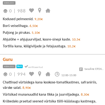
KESKLINN
0
|
988
Kodused pelmeenid.
9,20€
Borš veiselihaga.
6,50€
Puljong ja pirukas.
5,10€
Ahjulõhe + ahjujuurviljad, koore-sinepi kaste.
10,5€
Tortilla kana, köögiviljade ja fetajuustuga.
10,2€
Guru
KESKLINN
Wolt
tasuline EP24 või Vanalinn
0
|
994
12:00-15:00
Chattinad vürtsidega kana kookose-tomatikastmes, safraniriis,
värske salat.
8,90€
Vürtsikad munanuudlid kana tikka ja juurviljadega.
8,30€
Krõbedaks praetud seened vürtsika tšilli-küüslaugu kastmega,