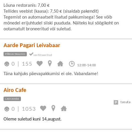
Lõuna restoranis: 7,00 €
Tellides veebist (kaasa): 7,50 € (sisaldab pakendit)
Tegemist on automaatselt lisatud pakkumisega! See võib
mõnedel erijuhtudel siiski puududa. Näiteks kui söögikoht on
ootamatult broneeritud või suletud.
Aarde Pagari Leivabaar
PÕHJA-TALLINN
0
|
155
12:00-14:00
Täna kahjuks päevapakkumisi ei ole. Vabandame!
Airo Cafe
LASNAMÄE
tasuta
0
|
1053
Oleme suletud kuni 14,august.