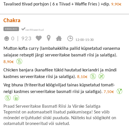
Tavalised tiivad portsjon ( 6 x Tiivad + Waffle Fries ) +dip.
9,90€
Chakra
KESKLINN
0
|
923
12:00-15:30
Mutton kofta curry (lambahakkliha pallid küpsetatud vanaema
salajase retsepti järgi serveeritakse basmati riisi ja salatiga).
8,90€
Chicken banjara (kanafilee tükid hautatud koriandri ja mündi
kastmes serveeritakse riisi ja salatiga).
8,10€
Veg bhuna (friteeritud köögiviljad tainas küpsetatud tomati-
nelgi kastmes serveeritakse basmati riisi ja salatiga).
7,50€
Praad Serveeritakse Basmati Riisi Ja Värske Salatiga
Tegemist on automaatselt lisatud pakkumisega! See võib
mõnedel erijuhtudel siiski puududa. Näiteks kui söögikoht on
ootamatult broneeritud või suletud.