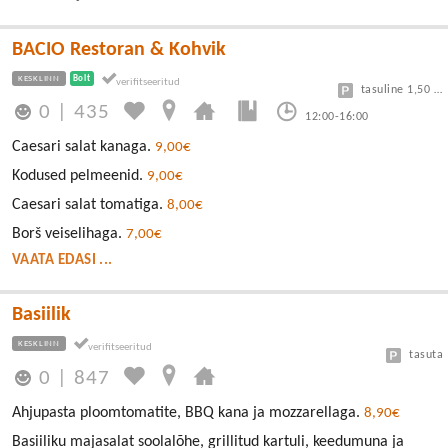
BACIO Restoran & Kohvik
KESKLINN
Bolt
tasuline 1,50 eur/h
0
|
435
12:00-16:00
Caesari salat kanaga.
9,00€
Kodused pelmeenid.
9,00€
Caesari salat tomatiga.
8,00€
Borš veiselihaga.
7,00€
VAATA EDASI ...
Basiilik
KESKLINN
tasuta
0
|
847
Ahjupasta ploomtomatite, BBQ kana ja mozzarellaga.
8,90€
Basiiliku majasalat soolalõhe, grillitud kartuli, keedumuna ja