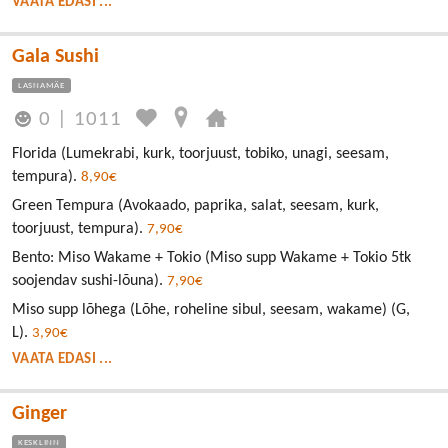
VAATA EDASI ...
Gala Sushi
LASNAMÄE
0
|
1011
Florida (Lumekrabi, kurk, toorjuust, tobiko, unagi, seesam,
tempura).
8,90€
Green Tempura (Avokaado, paprika, salat, seesam, kurk,
toorjuust, tempura).
7,90€
Bento: Miso Wakame + Tokio (Miso supp Wakame + Tokio 5tk
soojendav sushi-lõuna).
7,90€
Miso supp lõhega (Lõhe, roheline sibul, seesam, wakame) (G,
L).
3,90€
VAATA EDASI ...
Ginger
KESKLINN