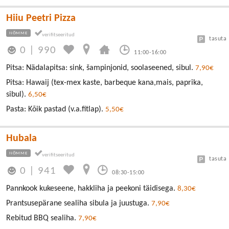
Hiiu Peetri Pizza
NÕMME
tasuta
0
|
990
11:00-16:00
Pitsa: Nädalapitsa: sink, šampinjonid, soolaseened, sibul.
7,90€
Pitsa: Hawaij (tex-mex kaste, barbeque kana,mais, paprika,
sibul).
6,50€
Pasta: Kõik pastad (v.a.fitlap).
5,50€
Hubala
NÕMME
tasuta
0
|
941
08:30-15:00
Pannkook kukeseene, hakkliha ja peekoni täidisega.
8,30€
Prantsusepärane sealiha sibula ja juustuga.
7,90€
Rebitud BBQ sealiha.
7,90€