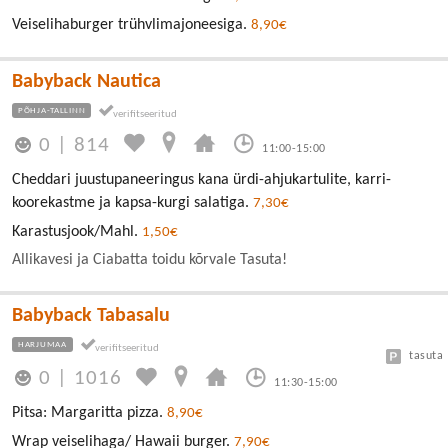
Veiselihaburger trühvlimajoneesiga.
8,90€
Babyback Nautica
PÕHJA-TALLINN
0
|
814
11:00-15:00
Cheddari juustupaneeringus kana ürdi-ahjukartulite, karri-
koorekastme ja kapsa-kurgi salatiga.
7,30€
Karastusjook/Mahl.
1,50€
Allikavesi ja Ciabatta toidu kõrvale Tasuta!
Babyback Tabasalu
HARJUMAA
tasuta
0
|
1016
11:30-15:00
Pitsa: Margaritta pizza.
8,90€
Wrap veiselihaga/ Hawaii burger.
7,90€