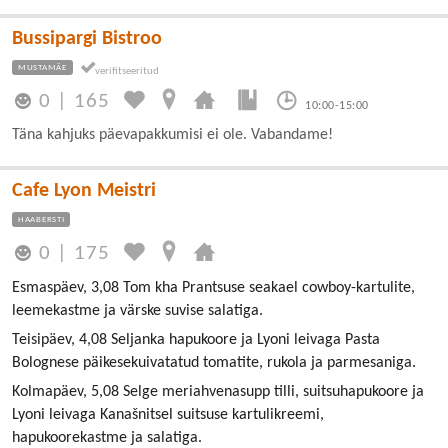
Bussipargi Bistroo
MUSTAMÄE
0
|
165
10:00-15:00
Täna kahjuks päevapakkumisi ei ole. Vabandame!
Cafe Lyon Meistri
HAABERSTI
0
|
175
Esmaspäev, 3,08 Tom kha Prantsuse seakael cowboy-kartulite,
leemekastme ja värske suvise salatiga.
Teisipäev, 4,08 Seljanka hapukoore ja Lyoni leivaga Pasta
Bolognese päikesekuivatatud tomatite, rukola ja parmesaniga.
Kolmapäev, 5,08 Selge meriahvenasupp tilli, suitsuhapukoore ja
Lyoni leivaga Kanašnitsel suitsuse kartulikreemi,
hapukoorekastme ja salatiga.