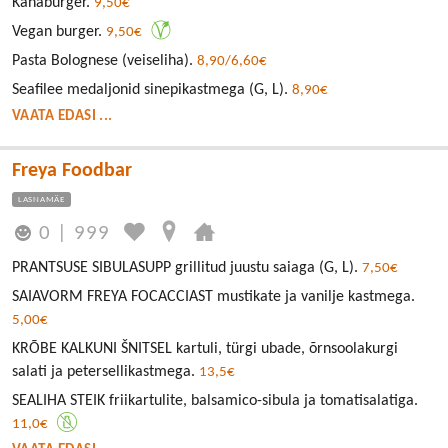
Kanaburger.
9,50€
Vegan burger.
9,50€
Pasta Bolognese (veiseliha).
8,90/6,60€
Seafilee medaljonid sinepikastmega (G, L).
8,90€
VAATA EDASI ...
Freya Foodbar
LASNAMÄE
0
|
999
PRANTSUSE SIBULASUPP grillitud juustu saiaga (G, L).
7,50€
SAIAVORM FREYA FOCACCIAST mustikate ja vanilje kastmega.
5,00€
KRÕBE KALKUNI ŠNITSEL kartuli, türgi ubade, õrnsoolakurgi
salati ja petersellikastmega.
13,5€
SEALIHA STEIK friikartulite, balsamico-sibula ja tomatisalatiga.
11,0€