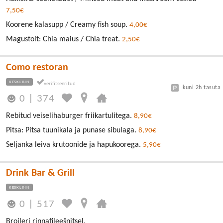
7,50€
Koorene kalasupp / Creamy fish soup.
4,00€
Magustoit: Chia maius / Chia treat.
2,50€
Como restoran
KESKLINN
kuni 2h tasuta
0
|
374
Rebitud veiselihaburger friikartulitega.
8,90€
Pitsa: Pitsa tuunikala ja punase sibulaga.
8,90€
Seljanka leiva krutoonide ja hapukoorega.
5,90€
Drink Bar & Grill
KESKLINN
0
|
517
Broileri rinnafileešnitsel.