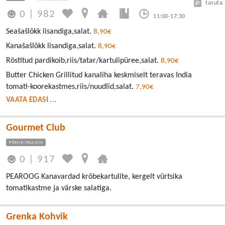
tasuta
0
|
982
11:00-17:30
Seašašlõkk lisandiga,salat.
8,90€
Kanašašlõkk lisandiga,salat.
8,90€
Röstitud pardikoib,riis/tatar/kartulipüree,salat.
8,90€
Butter Chicken Grillitud kanaliha keskmiselt teravas India
tomati-koorekastmes,riis/nuudlid,salat.
7,90€
VAATA EDASI ...
Gourmet Club
PÕHJA-TALLINN
0
|
917
PEAROOG Kanavardad krõbekartulite, kergelt vürtsika
tomatikastme ja värske salatiga.
Grenka Kohvik