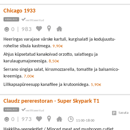
Chicago 1933
KESKLINN
0
|
983
Heeringas varajase värske kartuli, kurgisalati ja kodujuustu-
rohelise sibula kastmega.
9,90€
Ahjus küpsetatud kanakoivad orzotto, salatisegu ja
karulaugumajoneesiga.
8,50€
Serrano singiga salat, kirssmozzarella, tomatite ja balsamico-
kreemiga.
7,00€
Lillkapsapüreesupp kanafilee ja krutoonidega.
5,90€
Claudz pererestoran - Super Skypark T1
KESKLINN
tasuta
0
|
973
11:00-18:00
Hakkliha-seenekotlet / Minced meat and mushroom cutlet.