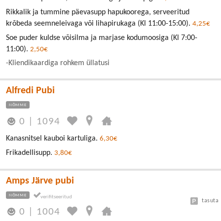
Rikkalik ja tummine päevasupp hapukoorega, serveeritud
krõbeda seemneleivaga või lihapirukaga (Kl 11:00-15:00).
4,25€
Soe puder kuldse võisilma ja marjase kodumoosiga (Kl 7:00-
11:00).
2,50€
-Kliendikaardiga rohkem üllatusi
Alfredi Pubi
NÕMME
0
|
1094
Kanasnitsel kauboi kartuliga.
6,30€
Frikadellisupp.
3,80€
Amps Järve pubi
NÕMME
tasuta
0
|
1004