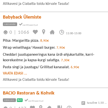
Allikavesi ja Ciabatta toidu kõrvale Tasuta!
Babyback Ülemiste
LASNAMÄE
0
|
1066
11:00-15:00
Pitsa: Margaritta pizza.
8,90€
Wrap veiselihaga/ Hawaii burger.
7,90€
Cheddari juustupaneeringus kana ürdi-ahjukartulite, karri-
koorekastme ja kapsa-kurgi salatiga.
7,30€
Pasta singi ja juustuga/ Grillitud kanasalat.
6,90€
VAATA EDASI ...
Allikavesi ja Ciabatta toidu kõrvale Tasuta!
BACIO Restoran & Kohvik
KESKLINN
Bolt
tasuline 1,50 eur/h