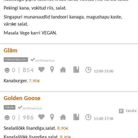
Pekingi kana, vokitud riis, salat.
Singapuri munanuudlid tandoori kanaga, magushapu kaste,
värske salat.
Masala Vege karri VEGAN.
Gläm
PÕHJA-TALLINN
0
|
854
12:00-15:00
Kanaburger.
7,90€
Golden Goose
PIRITA
tasuta
0
|
986
11:00-17:30
Seašašlõkk lisandiga,salat.
8,90€
Kanašašlõkk lisandiga,salat.
8,90€