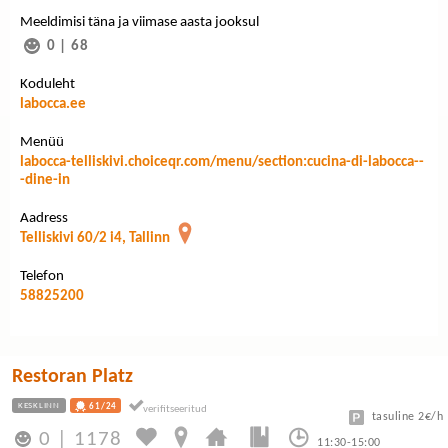
Meeldimisi täna ja viimase aasta jooksul
0
|
68
Koduleht
labocca.ee
Menüü
labocca-telliskivi.choiceqr.com/menu/section:cucina-di-labocca--
-dine-in
Aadress
Telliskivi 60/2 i4, Tallinn
Telefon
58825200
Restoran Platz
KESKLINN
61/24
tasuline 2€/h
0
|
1178
11:30-15:00