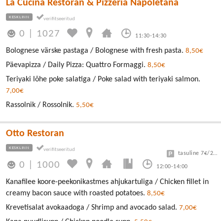
La Cucina Restoran & Pizzeria Napoletana
KESKLINN
0
|
1027
11:30-14:30
Bolognese värske pastaga / Bolognese with fresh pasta.
8,50€
Päevapizza / Daily Pizza: Quattro Formaggi.
8,50€
Teriyaki lõhe poke salatiga / Poke salad with teriyaki salmon.
7,00€
Rassolnik / Rossolnik.
5,50€
Otto Restoran
KESKLINN
tasuline 7€/24h
0
|
1000
12:00-14:00
Kanafilee koore-peekonikastmes ahjukartuliga / Chicken fillet in
creamy bacon sauce with roasted potatoes.
8,50€
Krevetisalat avokaadoga / Shrimp and avocado salad.
7,00€