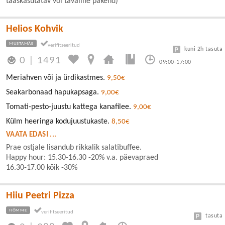
taaskasutatav või tavaline pakend)
Helios Kohvik
MUSTAMÄE
kuni 2h tasuta
0
|
1491
09:00-17:00
Meriahven või ja ürdikastmes.
9,50€
Seakarbonaad hapukapsaga.
9,00€
Tomati-pesto-juustu kattega kanafilee.
9,00€
Külm heeringa kodujuustukaste.
8,50€
VAATA EDASI ...
Prae ostjale lisandub rikkalik salatibuffee.
Happy hour: 15.30-16.30 -20% v.a. päevapraed
16.30-17.00 kõik -30%
Hiiu Peetri Pizza
NÕMME
tasuta