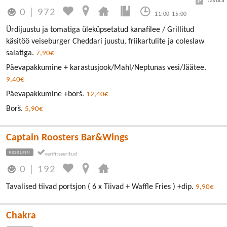
tasuta
0
|
972
11:00-15:00
Ürdijuustu ja tomatiga üleküpsetatud kanafilee / Grillitud
käsitöö veiseburger Cheddari juustu, friikartulite ja coleslaw
salatiga.
7,90€
Päevapakkumine + karastusjook/Mahl/Neptunas vesi/Jäätee.
9,40€
Päevapakkumine +borš.
12,40€
Borš.
5,90€
Captain Roosters Bar&Wings
KESKLINN
0
|
192
Tavalised tiivad portsjon ( 6 x Tiivad + Waffle Fries ) +dip.
9,90€
Chakra