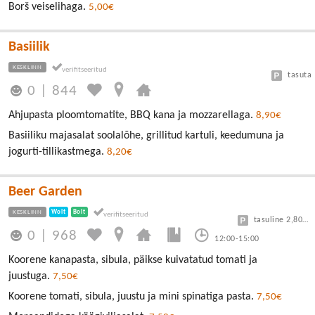
Borš veiselihaga.
5,00€
Basiilik
KESKLINN
tasuta
0
|
844
Ahjupasta ploomtomatite, BBQ kana ja mozzarellaga.
8,90€
Basiiliku majasalat soolalõhe, grillitud kartuli, keedumuna ja
jogurti-tillikastmega.
8,20€
Beer Garden
KESKLINN
Wolt
Bolt
tasuline 2,80/30min
0
|
968
12:00-15:00
Koorene kanapasta, sibula, päikse kuivatatud tomati ja
juustuga.
7,50€
Koorene tomati, sibula, juustu ja mini spinatiga pasta.
7,50€