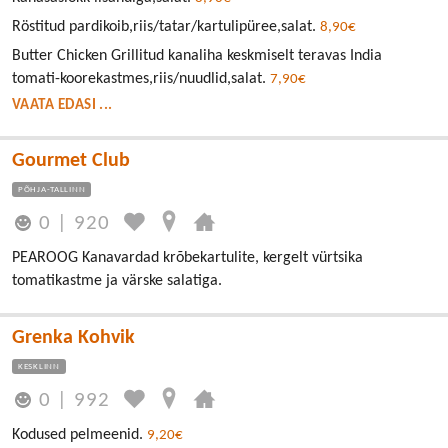
Röstitud pardikoib,riis/tatar/kartulipüree,salat.
8,90€
Butter Chicken Grillitud kanaliha keskmiselt teravas India
tomati-koorekastmes,riis/nuudlid,salat.
7,90€
VAATA EDASI ...
Gourmet Club
PÕHJA-TALLINN
0
|
920
PEAROOG Kanavardad krõbekartulite, kergelt vürtsika
tomatikastme ja värske salatiga.
Grenka Kohvik
KESKLINN
0
|
992
Kodused pelmeenid.
9,20€