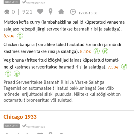
KESKLINN
0
|
921
12:00-15:30
Mutton kofta curry (lambahakkliha pallid küpsetatud vanaema
salajase retsepti järgi serveeritakse basmati riisi ja salatiga).
8,90€
Chicken banjara (kanafilee tükid hautatud koriandri ja mündi
kastmes serveeritakse riisi ja salatiga).
8,10€
Veg bhuna (friteeritud köögiviljad tainas küpsetatud tomati-
nelgi kastmes serveeritakse basmati riisi ja salatiga).
7,50€
Praad Serveeritakse Basmati Riisi Ja Värske Salatiga
Tegemist on automaatselt lisatud pakkumisega! See võib
mõnedel erijuhtudel siiski puududa. Näiteks kui söögikoht on
ootamatult broneeritud või suletud.
Chicago 1933
KESKLINN