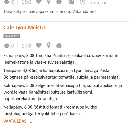
0
|
150
10:00-15:00
Täna kahjuks päevapakkumisi ei ole. Vabandame!
Cafe Lyon Meistri
HAABERSTI
0
|
178
Esmaspäev, 3,08 Tom kha Prantsuse seakael cowboy-kartulite,
leemekastme ja värske suvise salatiga.
Teisipäev, 4,08 Seljanka hapukoore ja Lyoni leivaga Pasta
Bolognese päikesekuivatatud tomatite, rukola ja parmesaniga.
Kolmapäev, 5,08 Selge meriahvenasupp tilli, suitsuhapukoore ja
Lyoni leivaga Kanašnitsel suitsuse kartulikreemi,
hapukoorekastme ja salatiga.
Neljapäev, 6,08 Röstitud tomati kreemsupp kuldse
juustubaguetiga Teriyaki-lõhe poké-kauss.
VAATA EDASI ...