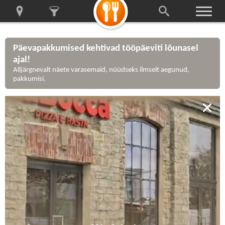
Päevapakkumised kehtivad tööpäeviti lõunasel
ajal!
Alljärgnevalt näete varasemaid, nüüdseks ilmselt aegunud,
pakkumisi.