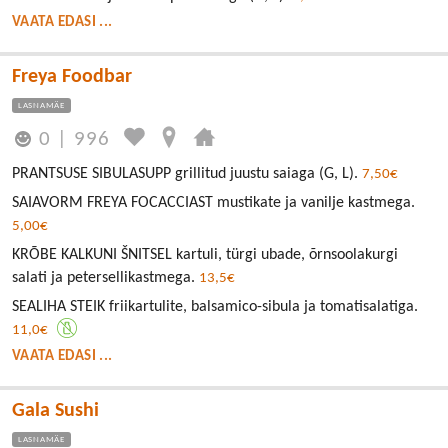
VAATA EDASI ...
Freya Foodbar
LASNAMÄE
0
|
996
PRANTSUSE SIBULASUPP grillitud juustu saiaga (G, L).
7,50€
SAIAVORM FREYA FOCACCIAST mustikate ja vanilje kastmega.
5,00€
KRÕBE KALKUNI ŠNITSEL kartuli, türgi ubade, õrnsoolakurgi
salati ja petersellikastmega.
13,5€
SEALIHA STEIK friikartulite, balsamico-sibula ja tomatisalatiga.
11,0€
VAATA EDASI ...
Gala Sushi
LASNAMÄE