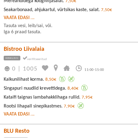
Mereandidega köögiviljasalat.
7,50€
Seakarbonaad, ahjukartul, vürtsikas kaste, salat.
7,50€
VAATA EDASI ...
Tasuta vesi, leib/sai, või.
Iga 6 praad tasuta.
Bistroo Liivalaia
KESKLINN
0
|
1005
11:00-15:00
Kalkunilihast korma.
8,50€
Singapuri nuudlid krevettidega.
8,40€
Kataifi taignas lambahakklihaga rullid.
7,95€
Rootsi lihapall sinepikastmes.
7,90€
VAATA EDASI ...
BLU Resto