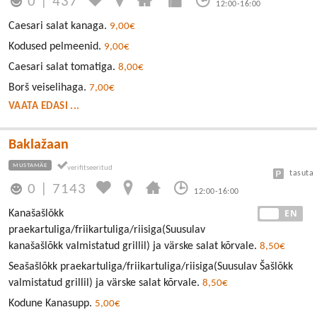
0
|
437
12:00-16:00
Caesari salat kanaga.
9,00€
Kodused pelmeenid.
9,00€
Caesari salat tomatiga.
8,00€
Borš veiselihaga.
7,00€
VAATA EDASI ...
Baklažaan
MUSTAMÄE
tasuta
0
|
7143
12:00-16:00
EE
EN
Kanašašlǒkk
praekartuliga/friikartuliga/riisiga(Suusulav
kanašašlõkk valmistatud grillil) ja värske salat kõrvale.
8,50€
Seašašlõkk praekartuliga/friikartuliga/riisiga(Suusulav Šašlõkk
valmistatud grillil) ja värske salat kõrvale.
8,50€
Kodune Kanasupp.
5,00€