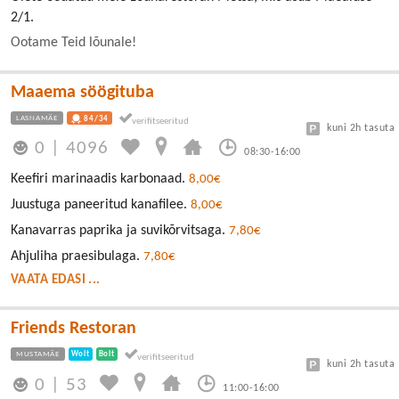
2/1.
Ootame Teid lõunale!
Maaema söögituba
LASNAMÄE
84/34
kuni 2h tasuta
0
|
4096
08:30-16:00
Keefiri marinaadis karbonaad.
8,00€
Juustuga paneeritud kanafilee.
8,00€
Kanavarras paprika ja suvikõrvitsaga.
7,80€
Ahjuliha praesibulaga.
7,80€
VAATA EDASI ...
Friends Restoran
MUSTAMÄE
Wolt
Bolt
kuni 2h tasuta
0
|
53
11:00-16:00