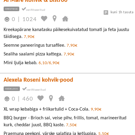
Al Mare Kohvik & Bistroo
KRISTIINE
kuni 1h tasuta
0
|
1024
Kreekapärane kanatasku päikesekuivatatud tomati ja feta juustu
täidisega.
7,90€
Seemne paneeringus tursafilee.
7,90€
Sealiha saalami pizza kattega.
7,90€
Mini ljulja kebab.
6,10/6,90€
Alexela Roseni kohvik-pood
KESKLINN
0
|
460
XL wrap kebabiga + friikartulid + Coca-Cola.
9,90€
BBQ burger - Brioch sai, veise pihv, frillis, tomat, marineeritud
kurk, cheddar juust, BBQ kaste.
7,50€
Praemuna peekoni, värske salatiga ja ketšupiga.
5,50€