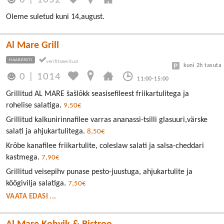
Oleme suletud kuni 14,august.
Al Mare Grill
HAABERSTI
kuni 2h tasuta
0
|
1014
11:00-15:00
Grillitud AL MARE šašlõkk seasisefileest friikartulitega ja
rohelise salatiga.
9,50€
Grillitud kalkunirinnafilee varras ananassi-tsilli glasuuri,värske
salati ja ahjukartulitega.
8,50€
Krõbe kanafilee friikartulite, coleslaw salati ja salsa-cheddari
kastmega.
7,90€
Grillitud veisepihv punase pesto-juustuga, ahjukartulite ja
köögivilja salatiga.
7,50€
VAATA EDASI ...