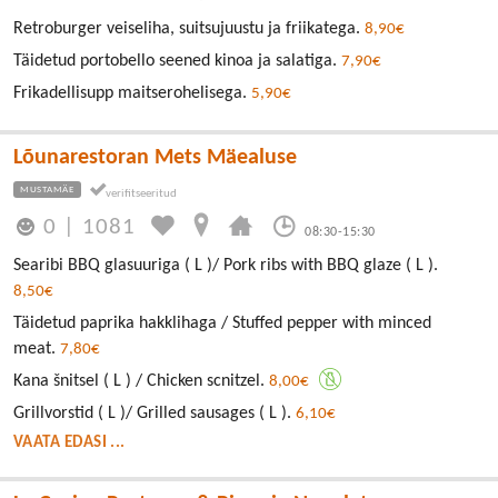
Retroburger veiseliha, suitsujuustu ja friikatega.
8,90€
Täidetud portobello seened kinoa ja salatiga.
7,90€
Frikadellisupp maitserohelisega.
5,90€
Lõunarestoran Mets Mäealuse
MUSTAMÄE
0
|
1081
08:30-15:30
Searibi BBQ glasuuriga ( L )/ Pork ribs with BBQ glaze ( L ).
8,50€
Täidetud paprika hakklihaga / Stuffed pepper with minced
meat.
7,80€
Kana šnitsel ( L ) / Chicken scnitzel.
8,00€
Grillvorstid ( L )/ Grilled sausages ( L ).
6,10€
VAATA EDASI ...