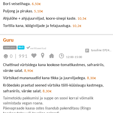
Borš veiselihaga.
6,50€
Puljong ja pirukas.
5,10€
Ahjulõhe + ahjujuurviljad, koore-sinepi kaste.
10,5€
Tortilla kana, köögiviljade ja fetajuustuga.
10,2€
Guru
KESKLINN
Wolt
tasuline EP24 või Vanalinn
0
|
991
12:00-15:00
Chattinad vürtsidega kana kookose-tomatikastmes, safraniriis,
värske salat.
8,90€
Vürtsikad munanuudlid kana tikka ja juurviljadega.
8,30€
Krõbedaks praetud seened vürtsika tšilli-küüslaugu kastmega,
safraniriis, värske salat.
8,30€
Taimetoidu pakkumisi ja suppe on soovi korral võimalik
valmistada vegan roana.
Päevapraade kaasa ostes lisandub pakenditasu (Ringo