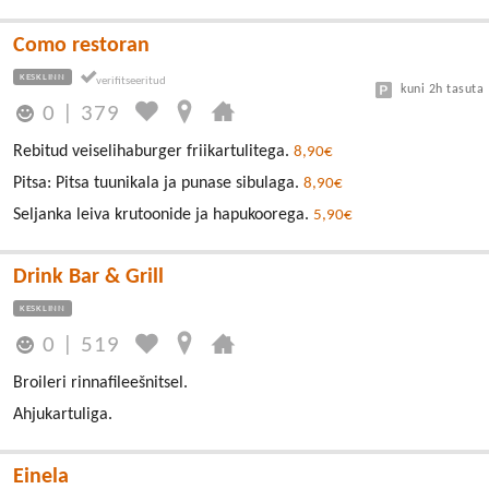
Como restoran
KESKLINN
kuni 2h tasuta
0
|
379
Rebitud veiselihaburger friikartulitega.
8,90€
Pitsa: Pitsa tuunikala ja punase sibulaga.
8,90€
Seljanka leiva krutoonide ja hapukoorega.
5,90€
Drink Bar & Grill
KESKLINN
0
|
519
Broileri rinnafileešnitsel.
Ahjukartuliga.
Einela