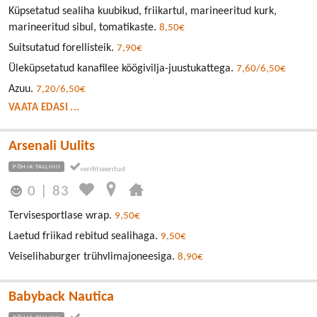
Küpsetatud sealiha kuubikud, friikartul, marineeritud kurk,
marineeritud sibul, tomatikaste.
8,50€
Suitsutatud forellisteik.
7,90€
Üleküpsetatud kanafilee köögivilja-juustukattega.
7,60/6,50€
Azuu.
7,20/6,50€
VAATA EDASI ...
Arsenali Uulits
PÕHJA-TALLINN
0
|
83
Tervisesportlase wrap.
9,50€
Laetud friikad rebitud sealihaga.
9,50€
Veiselihaburger trühvlimajoneesiga.
8,90€
Babyback Nautica