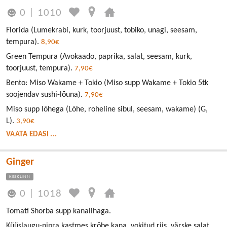
0
|
1010
Florida (Lumekrabi, kurk, toorjuust, tobiko, unagi, seesam,
tempura).
8,90€
Green Tempura (Avokaado, paprika, salat, seesam, kurk,
toorjuust, tempura).
7,90€
Bento: Miso Wakame + Tokio (Miso supp Wakame + Tokio 5tk
soojendav sushi-lõuna).
7,90€
Miso supp lõhega (Lõhe, roheline sibul, seesam, wakame) (G,
L).
3,90€
VAATA EDASI ...
Ginger
KESKLINN
0
|
1018
Tomati Shorba supp kanalihaga.
Küüslaugu-pipra kastmes krõbe kana, vokitud riis, värske salat.