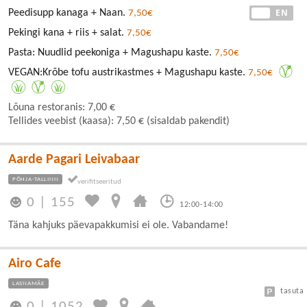
EE
EN
Peedisupp kanaga + Naan.
7,50€
Pekingi kana + riis + salat.
7,50€
Pasta: Nuudlid peekoniga + Magushapu kaste.
7,50€
VEGAN:Krõbe tofu austrikastmes + Magushapu kaste.
7,50€
Lõuna restoranis: 7,00 €
Tellides veebist (kaasa): 7,50 € (sisaldab pakendit)
Aarde Pagari Leivabaar
PÕHJA-TALLINN
0
|
155
12:00-14:00
Täna kahjuks päevapakkumisi ei ole. Vabandame!
Airo Cafe
LASNAMÄE
tasuta
0
|
1052