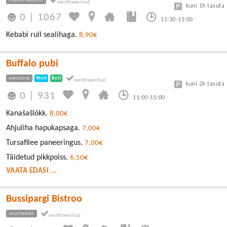
PÕHJA-TALLINN
kuni 1h tasuta
0
|
1067
11:30-15:00
Kebabi rull sealihaga.
8,90€
Buffalo pubi
KRISTIINE
Wolt
Bolt
kuni 2h tasuta
0
|
931
11:00-15:00
Kanašašlõkk.
8,00€
Ahjuliha hapukapsaga.
7,00€
Tursafilee paneeringus.
7,00€
Täidetud pikkpoiss.
6,50€
VAATA EDASI ...
Bussipargi Bistroo
MUSTAMÄE