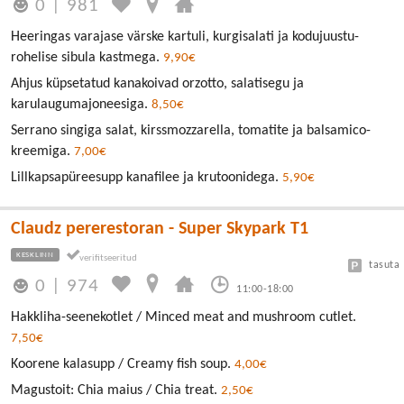
0
|
981
Heeringas varajase värske kartuli, kurgisalati ja kodujuustu-
rohelise sibula kastmega.
9,90€
Ahjus küpsetatud kanakoivad orzotto, salatisegu ja
karulaugumajoneesiga.
8,50€
Serrano singiga salat, kirssmozzarella, tomatite ja balsamico-
kreemiga.
7,00€
Lillkapsapüreesupp kanafilee ja krutoonidega.
5,90€
Claudz pererestoran - Super Skypark T1
KESKLINN
tasuta
0
|
974
11:00-18:00
Hakkliha-seenekotlet / Minced meat and mushroom cutlet.
7,50€
Koorene kalasupp / Creamy fish soup.
4,00€
Magustoit: Chia maius / Chia treat.
2,50€