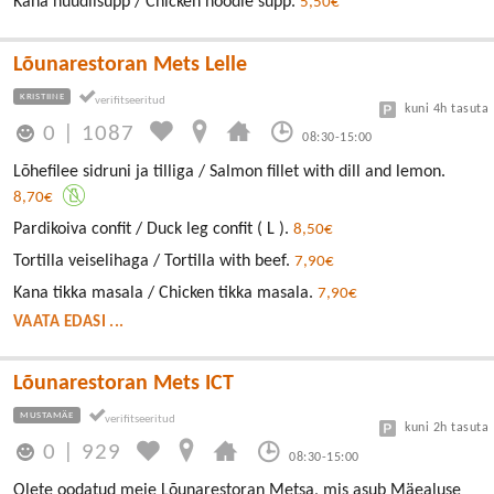
Kana nuudlisupp / Chicken noodle supp.
5,50€
Lõunarestoran Mets Lelle
KRISTIINE
kuni 4h tasuta
0
|
1087
08:30-15:00
Lõhefilee sidruni ja tilliga / Salmon fillet with dill and lemon.
8,70€
Pardikoiva confit / Duck leg confit ( L ).
8,50€
Tortilla veiselihaga / Tortilla with beef.
7,90€
Kana tikka masala / Chicken tikka masala.
7,90€
VAATA EDASI ...
Lõunarestoran Mets ICT
MUSTAMÄE
kuni 2h tasuta
0
|
929
08:30-15:00
Olete oodatud meie Lõunarestoran Metsa, mis asub Mäealuse