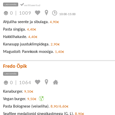
LASNAMÄE
0
|
1009
10:00-15:00
Ahjuliha seente ja sibulaga.
4,90€
Pasta singiga.
4,40€
Hakklihakaste.
4,40€
Kanasupp juustuklimpidega.
2,90€
Magustoit: Pannkook moosiga.
1,40€
Fredo Öpik
LASNAMÄE
0
|
1064
Kanaburger.
9,50€
Vegan burger.
9,50€
Pasta Bolognese (veiseliha).
8,90/6,60€
Seafilee medaljonid sinepikastmega (G, L).
8,90€