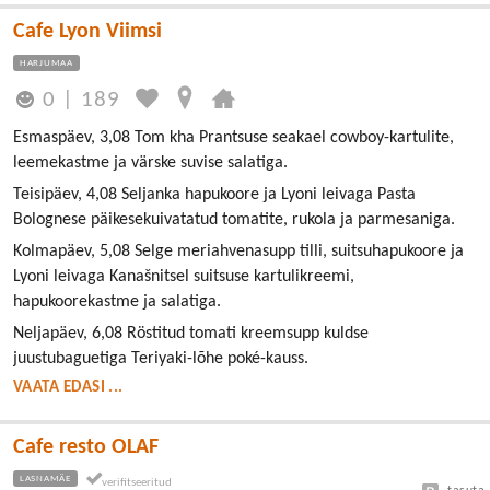
Cafe Lyon Viimsi
HARJUMAA
0
|
189
Esmaspäev, 3,08 Tom kha Prantsuse seakael cowboy-kartulite,
leemekastme ja värske suvise salatiga.
Teisipäev, 4,08 Seljanka hapukoore ja Lyoni leivaga Pasta
Bolognese päikesekuivatatud tomatite, rukola ja parmesaniga.
Kolmapäev, 5,08 Selge meriahvenasupp tilli, suitsuhapukoore ja
Lyoni leivaga Kanašnitsel suitsuse kartulikreemi,
hapukoorekastme ja salatiga.
Neljapäev, 6,08 Röstitud tomati kreemsupp kuldse
juustubaguetiga Teriyaki-lõhe poké-kauss.
VAATA EDASI ...
Cafe resto OLAF
LASNAMÄE