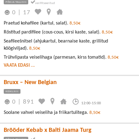
PÕHJA-TALLINN
0
|
17
Praetud kohafilee (kartul, salat).
8,50€
Röstitud pardifilee (cous-cous, kirsi kaste, salat).
8,50€
Seafileešnitsel (ahjukartul, bearnaise kaste, grillitud
köögiviljad).
8,50€
Trühvlipasta veiselihaga (parmesan, kirss tomatid).
8,50€
VAATA EDASI ...
Bruxx – New Belgian
KESKLINN
0
|
891
12:00-15:00
Soolane vahvel veiseliha ja friikartulitega.
8,50€
Brööder Kebab x Balti Jaama Turg