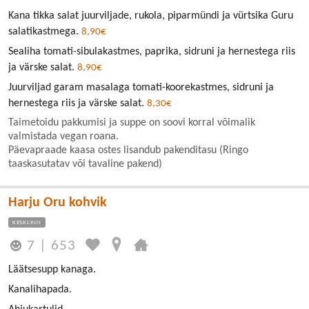
Kana tikka salat juurviljade, rukola, piparmündi ja vürtsika Guru
salatikastmega.
8,90€
Sealiha tomati-sibulakastmes, paprika, sidruni ja hernestega riis
ja värske salat.
8,90€
Juurviljad garam masalaga tomati-koorekastmes, sidruni ja
hernestega riis ja värske salat.
8,30€
Taimetoidu pakkumisi ja suppe on soovi korral võimalik
valmistada vegan roana.
Päevapraade kaasa ostes lisandub pakenditasu (Ringo
taaskasutatav või tavaline pakend)
Harju Oru kohvik
KESKLINN
7
|
653
Läätsesupp kanaga.
Kanalihapada.