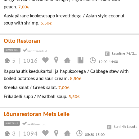
Kerge broilerilihasalat virsikuga / Light chicken salad with
peach.
7,00€
Aasiapärane kookosesupp krevettidega / Asian style coconut
soup with shrimp.
5,50€
Otto Restoran
KESKLINN
tasuline 7€/24h
5
|
1016
12:00-14:00
Kapsahautis keedukartuli ja hapukoorega / Cabbage stew with
boiled potatoes and sour cream.
8,50€
Kreeka salat / Greek salat.
7,00€
Frikadelli supp / Meatball soup.
5,50€
Lõunarestoran Mets Lelle
KRISTIINE
kuni 4h tasuta
3
|
1094
08:30-15:00