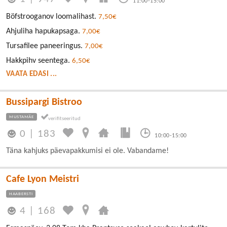
11:00-15:00
Böfstrooganov loomalihast.
7,50€
Ahjuliha hapukapsaga.
7,00€
Tursafilee paneeringus.
7,00€
Hakkpihv seentega.
6,50€
VAATA EDASI ...
Bussipargi Bistroo
MUSTAMÄE
0
|
183
10:00-15:00
Täna kahjuks päevapakkumisi ei ole. Vabandame!
Cafe Lyon Meistri
HAABERSTI
4
|
168