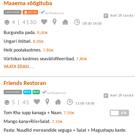
Maaema söögituba
LASNAMÄE
84/34
kuni 2h tasuta
4
|
4130
08:30-16:00
Burgundia pada.
8,00€
Ungari šnitsel.
8,00€
Heik poolakastmes.
7,80€
Vürtsikas kastmes seavälisfileeribad.
7,80€
VAATA EDASI ...
Friends Restoran
MUSTAMÄE
Wolt
Bolt
kuni 2h tasuta
5
|
45
11:00-16:00
EE
EN
Tom Kha supp kanaga + Naan.
7,50€
Mango kana+Riis+Salat.
7,50€
Pasta: Nuudlid mereandide seguga + Salat + Magushapu kaste.