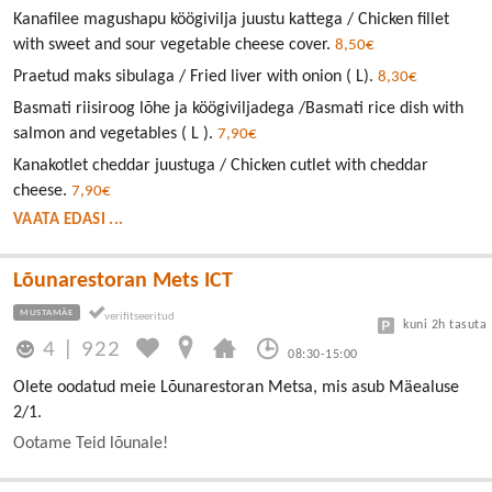
Kanafilee magushapu köögivilja juustu kattega / Chicken fillet
with sweet and sour vegetable cheese cover.
8,50€
Praetud maks sibulaga / Fried liver with onion ( L).
8,30€
Basmati riisiroog lõhe ja köögiviljadega /Basmati rice dish with
salmon and vegetables ( L ).
7,90€
Kanakotlet cheddar juustuga / Chicken cutlet with cheddar
cheese.
7,90€
VAATA EDASI ...
Lõunarestoran Mets ICT
MUSTAMÄE
kuni 2h tasuta
4
|
922
08:30-15:00
Olete oodatud meie Lõunarestoran Metsa, mis asub Mäealuse
2/1.
Ootame Teid lõunale!