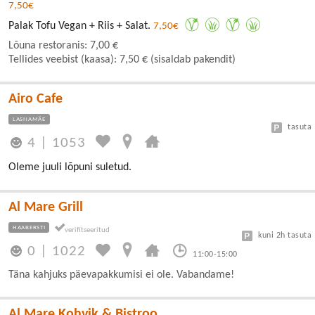
7,50€
Palak Tofu Vegan + Riis + Salat.
7,50€
Lõuna restoranis: 7,00 €
Tellides veebist (kaasa): 7,50 € (sisaldab pakendit)
Airo Cafe
LASNAMÄE
tasuta
4
|
1053
Oleme juuli lõpuni suletud.
Al Mare Grill
HAABERSTI
kuni 2h tasuta
0
|
1022
11:00-15:00
Täna kahjuks päevapakkumisi ei ole. Vabandame!
Al Mare Kohvik & Bistroo