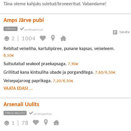
Täna oleme kahjuks suletud/broneeritud. Vabandame!
Amps Järve pubi
NÕMME
tasuta
2
|
1004
Rebitud veiseliha, kartulipüree, punane kapsas, veiseleem.
8,50€
Suitsutatud seakoot praekapsaga.
7,90€
Grillitud kana kintsuliha ubade ja porganditega.
7,60/6,50€
Veisepajaroog paprikaga.
7,20/6,50€
VAATA EDASI ...
Arsenali Uulits
PÕHJA-TALLINN
1
|
78