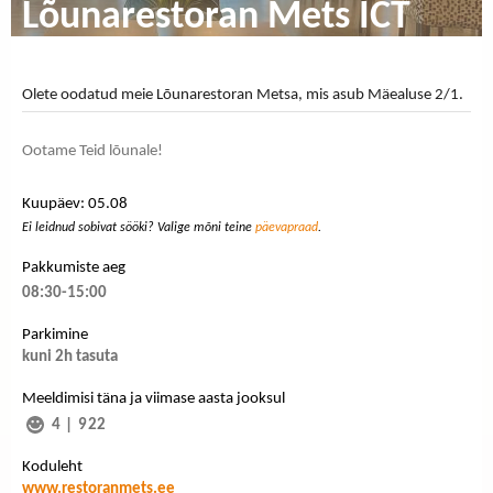
Lõunarestoran Mets ICT
Olete oodatud meie Lõunarestoran Metsa, mis asub Mäealuse 2/1.
Ootame Teid lõunale!
Kuupäev: 05.08
Ei leidnud sobivat sööki? Valige mõni teine
päevapraad
.
Pakkumiste aeg
08:30-15:00
Parkimine
kuni 2h tasuta
Meeldimisi täna ja viimase aasta jooksul
4
|
922
Koduleht
www.restoranmets.ee