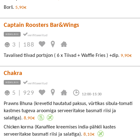
Borš.
5,90€
Captain Roosters Bar&Wings
KESKLINN
3
|
188
Tavalised tiivad portsjon ( 6 x Tiivad + Waffle Fries ) +dip.
9,90€
Chakra
KESKLINN
5
|
929
12:00-15:30
Prawns Bhuna (krevetid hautatud paksus, vürtikas sibula-tomati
kastmes tugeva aroomiga serveeritakse basmati riisi ja
salatiga).
8,90€
Chicken korma (Kanafilee kreemises india-pähkli kastes
serveeritakse basmati riisi ja salatiga).
8,10€