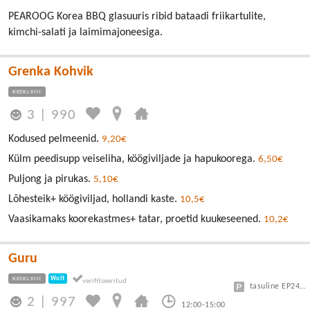
PEAROOG Korea BBQ glasuuris ribid bataadi friikartulite,
kimchi-salati ja laimimajoneesiga.
Grenka Kohvik
KESKLINN
3
|
990
Kodused pelmeenid.
9,20€
Külm peedisupp veiseliha, köögiviljade ja hapukoorega.
6,50€
Puljong ja pirukas.
5,10€
Lõhesteik+ köögiviljad, hollandi kaste.
10,5€
Vaasikamaks koorekastmes+ tatar, proetid kuukeseened.
10,2€
Guru
KESKLINN
Wolt
tasuline EP24 või Vanalinn
2
|
997
12:00-15:00