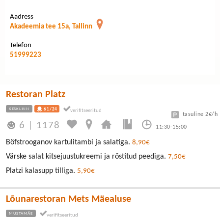
Aadress
Akadeemia tee 15a, Tallinn
Telefon
51999223
Restoran Platz
KESKLINN
61/24
tasuline 2€/h
6
|
1178
11:30-15:00
Böfstrooganov kartulitambi ja salatiga.
8,90€
Värske salat kitsejuustukreemi ja röstitud peediga.
7,50€
Platzi kalasupp tilliga.
5,90€
Lõunarestoran Mets Mäealuse
MUSTAMÄE