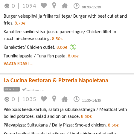
0
|
1094
08:30-15:30
Burger veisepihvi ja friikartulitega/ Burger with beef cutlet and
fries.
8,70€
Kanafilee suvikõrvitsa-juustu paneeringus/ Chicken fillet in
zucchini-cheese coating.
8,50€
Kanakotlet/ Chicken cutlet.
8,00€
Tuunikalapasta / Tuna fish pasta.
8,00€
VAATA EDASI ...
La Cucina Restoran & Pizzeria Napoletana
KESKLINN
0
|
1035
11:30-14:30
Pikkpoiss keedukartuli, salati ja sibulakastmega / Meatloaf with
boiled potatoes, salad and onion sauce.
8,50€
Päevapizza: Suitsukana / Daily Pizza: Smoked chicken.
8,50€