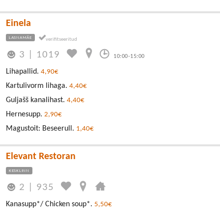
Einela
LASNAMÄE
3
|
1019
10:00-15:00
Lihapallid.
4,90€
Kartulivorm lihaga.
4,40€
Guljašš kanalihast.
4,40€
Hernesupp.
2,90€
Magustoit: Beseerull.
1,40€
Elevant Restoran
KESKLINN
2
|
935
Kanasupp*/ Chicken soup*.
5,50€