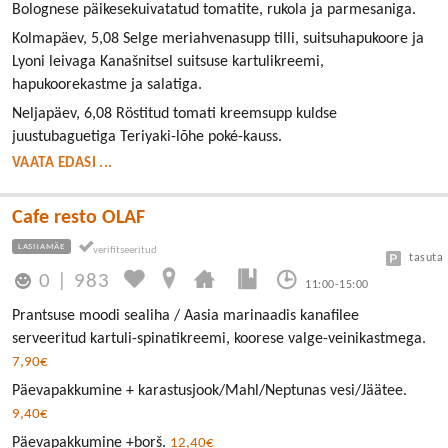
Bolognese päikesekuivatatud tomatite, rukola ja parmesaniga.
Kolmapäev, 5,08 Selge meriahvenasupp tilli, suitsuhapukoore ja
Lyoni leivaga Kanašnitsel suitsuse kartulikreemi,
hapukoorekastme ja salatiga.
Neljapäev, 6,08 Röstitud tomati kreemsupp kuldse
juustubaguetiga Teriyaki-lõhe poké-kauss.
VAATA EDASI ...
Cafe resto OLAF
LASNAMÄE
tasuta
0
|
983
11:00-15:00
Prantsuse moodi sealiha / Aasia marinaadis kanafilee
serveeritud kartuli-spinatikreemi, koorese valge-veinikastmega.
7,90€
Päevapakkumine + karastusjook/Mahl/Neptunas vesi/Jäätee.
9,40€
Päevapakkumine +borš.
12,40€