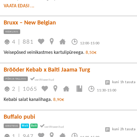
VAATA EDASI ...
Bruxx – New Belgian
KESKLINN
4
|
881
12:00-15:00
Veisepõsed veinikastmes kartulipüreega.
8,50€
Brööder Kebab x Balti Jaama Turg
PÕHJA-TALLINN
kuni 1h tasuta
2
|
1065
11:30-15:00
Kebabi salat kanalihaga.
8,90€
Buffalo pubi
KRISTIINE
Wolt
Bolt
kuni 2h tasuta
1
|
947