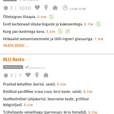
3
|
1010
11:00-15:00
Õlletaignas tilaapia.
8,90€
Eesti karbonaad sibularõngaste ja kukeseentega.
8,70€
Kung pao kastmega kana.
8,50€
Hinkaalid seesamiseemnete ja tšilli-ingveri glasuuriga.
7,90€
VAATA EDASI ...
BLU Resto
PÕHJA-TALLINN
3
|
7
Praetud kohafilee (kartul, salat).
8,50€
Röstitud pardifilee (cous-cous, kirsi kaste, salat).
8,50€
Seafileešnitsel (ahjukartul, bearnaise kaste, grillitud
köögiviljad).
8,50€
Trühvlipasta veiselihaga (parmesan, kirss tomatid).
8,50€