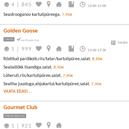
4
|
845
12:00-15:00
Seastrooganov kartulipüreega.
7,90€
Golden Goose
PIRITA
tasuta
5
|
999
11:00-17:30
Röstitud pardikoib,riis/tatar/kartulipüree,salat.
8,90€
Seašašlõkk lisandiga,salat.
8,90€
Lõherull,riis/kartulipüree,salat.
7,90€
Sealiha juustuga,ahjukartul/kartulipüree,salat.
7,90€
VAATA EDASI ...
Gourmet Club
PÕHJA-TALLINN
1
|
921