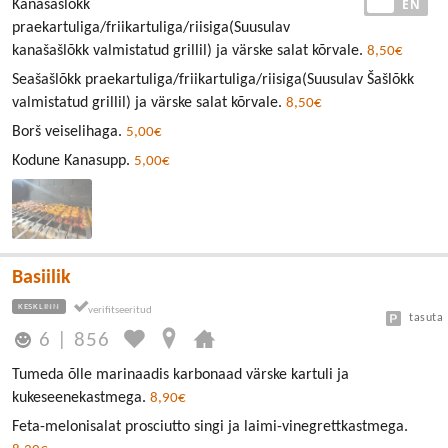
EE
EN
Kanašašlǒkk
praekartuliga/friikartuliga/riisiga(Suusulav
kanašašlõkk valmistatud grillil) ja värske salat kõrvale.
8,50€
Seašašlõkk praekartuliga/friikartuliga/riisiga(Suusulav Šašlõkk
valmistatud grillil) ja värske salat kõrvale.
8,50€
Borš veiselihaga.
5,00€
Kodune Kanasupp.
5,00€
Basiilik
KESKLINN
tasuta
6
|
856
Tumeda õlle marinaadis karbonaad värske kartuli ja
kukeseenekastmega.
8,90€
Feta-melonisalat prosciutto singi ja laimi-vinegrettkastmega.