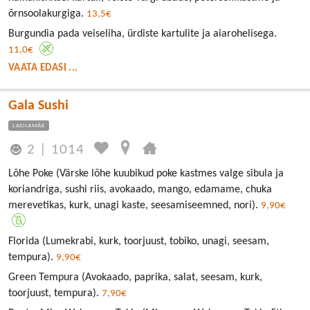
õrnsoolakurgiga.
13,5€
Burgundia pada veiseliha, ürdiste kartulite ja aiarohelisega.
11,0€
VAATA EDASI ...
Gala Sushi
LASNAMÄE
2
|
1014
Lõhe Poke (Värske lõhe kuubikud poke kastmes valge sibula ja
koriandriga, sushi riis, avokaado, mango, edamame, chuka
merevetikas, kurk, unagi kaste, seesamiseemned, nori).
9,90€
Florida (Lumekrabi, kurk, toorjuust, tobiko, unagi, seesam,
tempura).
9,90€
Green Tempura (Avokaado, paprika, salat, seesam, kurk,
toorjuust, tempura).
7,90€