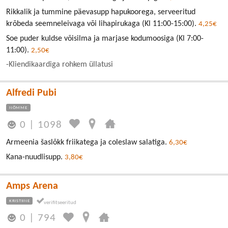
Rikkalik ja tummine päevasupp hapukoorega, serveeritud
krõbeda seemneleivaga või lihapirukaga (Kl 11:00-15:00).
4,25€
Soe puder kuldse võisilma ja marjase kodumoosiga (Kl 7:00-
11:00).
2,50€
-Kliendikaardiga rohkem üllatusi
Alfredi Pubi
NÕMME
0
|
1098
Armeenia šaslõkk friikatega ja coleslaw salatiga.
6,30€
Kana-nuudlisupp.
3,80€
Amps Arena
KRISTIINE
0
|
794