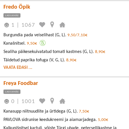
Fredo Öpik
LASNAMÄE
1
|
1067
Burgundia pada veiselihast (G, L).
9,50/7,10€
Kanašnitsel.
9,50€
Sealiha päikesekuivatatud tomati kastmes (G, L).
8,90€
Täidetud paprika tofuga (V, G, L).
8,90€
VAATA EDASI ...
Freya Foodbar
LASNAMÄE
0
|
1001
Kanasupp niitnuudlite ja ürtidega (G, L).
7,50€
PAVLOVA sidrunise keedukreemi ja aiamarjadega.
5,00€
Kalkunišnitsel kartuli, võiste Türgi ubade, petersellikastme ja