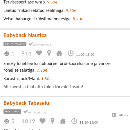
Tervisesportlase wrap.
9,50€
Laetud friikad rebitud sealihaga.
9,50€
Veiselihaburger trühvlimajoneesiga.
8,90€
Babyback Nautica
PÕHJA-TALLINN
1
|
811
11:00-15:00
Smoky lõhefilee kartulipüree, ürdi-koorekastme ja värske
rohelise salatiga.
7,30€
Karastusjook/Mahl.
1,50€
Allikavesi ja Ciabatta toidu kõrvale Tasuta!
Babyback Tabasalu
HARJUMAA
tasuta
5
|
1019
11:30-15:00