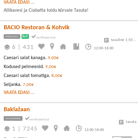
VAATA EDASI ...
Allikavesi ja Ciabatta toidu kõrvale Tasuta!
BACIO Restoran & Kohvik
KESKLINN
Bolt
tasuline 1,50 eur/h
6
|
431
12:00-16:00
Caesari salat kanaga.
9,00€
Kodused pelmeenid.
9,00€
Caesari salat tomatiga.
8,00€
Seljanka.
7,00€
VAATA EDASI ...
Baklažaan
MUSTAMÄE
tasuta
1
|
7245
12:00-16:00