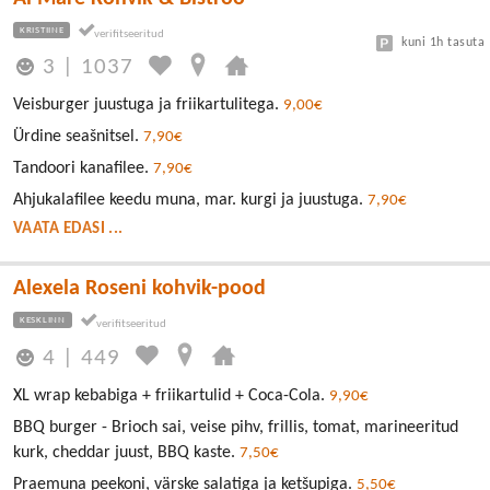
KRISTIINE
kuni 1h tasuta
3
|
1037
Veisburger juustuga ja friikartulitega.
9,00€
Ürdine seašnitsel.
7,90€
Tandoori kanafilee.
7,90€
Ahjukalafilee keedu muna, mar. kurgi ja juustuga.
7,90€
VAATA EDASI ...
Alexela Roseni kohvik-pood
KESKLINN
4
|
449
XL wrap kebabiga + friikartulid + Coca-Cola.
9,90€
BBQ burger - Brioch sai, veise pihv, frillis, tomat, marineeritud
kurk, cheddar juust, BBQ kaste.
7,50€
Praemuna peekoni, värske salatiga ja ketšupiga.
5,50€