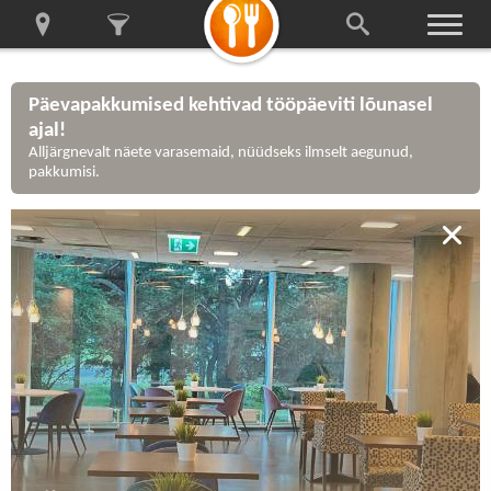
Päevapakkumised kehtivad tööpäeviti lõunasel
ajal!
Alljärgnevalt näete varasemaid, nüüdseks ilmselt aegunud,
pakkumisi.