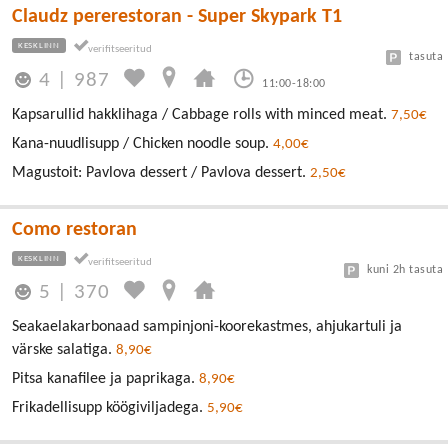
Claudz pererestoran - Super Skypark T1
KESKLINN
tasuta
4
|
987
11:00-18:00
Kapsarullid hakklihaga / Cabbage rolls with minced meat.
7,50€
Kana-nuudlisupp / Chicken noodle soup.
4,00€
Magustoit: Pavlova dessert / Pavlova dessert.
2,50€
Como restoran
KESKLINN
kuni 2h tasuta
5
|
370
Seakaelakarbonaad sampinjoni-koorekastmes, ahjukartuli ja
värske salatiga.
8,90€
Pitsa kanafilee ja paprikaga.
8,90€
Frikadellisupp köögiviljadega.
5,90€