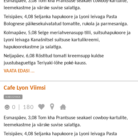
Esmaspäev, 3,08 Tom kha Prantsuse seakael cowboy-kartulite,
leemekastme ja värske suvise salatiga.
Teisipäev, 4,08 Seljanka hapukoore ja Lyoni leivaga Pasta
Bolognese päikesekuivatatud tomatite, rukola ja parmesaniga.
Kolmapäev, 5,08 Selge meriahvenasupp tilli, suitsuhapukoore ja
Lyoni leivaga Kanašnitsel suitsuse kartulikreemi,
hapukoorekastme ja salatiga.
Neljapäev, 6,08 Röstitud tomati kreemsupp kuldse
juustubaguetiga Teriyaki-lõhe poké-kauss.
VAATA EDASI ...
Cafe Lyon Viimsi
HARJUMAA
0
|
180
Esmaspäev, 3,08 Tom kha Prantsuse seakael cowboy-kartulite,
leemekastme ja värske suvise salatiga.
Teisipäev, 4,08 Seljanka hapukoore ja Lyoni leivaga Pasta