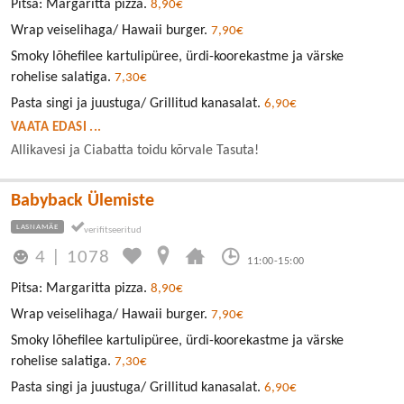
Pitsa: Margaritta pizza.
8,90€
Wrap veiselihaga/ Hawaii burger.
7,90€
Smoky lõhefilee kartulipüree, ürdi-koorekastme ja värske
rohelise salatiga.
7,30€
Pasta singi ja juustuga/ Grillitud kanasalat.
6,90€
VAATA EDASI ...
Allikavesi ja Ciabatta toidu kõrvale Tasuta!
Babyback Ülemiste
LASNAMÄE
4
|
1078
11:00-15:00
Pitsa: Margaritta pizza.
8,90€
Wrap veiselihaga/ Hawaii burger.
7,90€
Smoky lõhefilee kartulipüree, ürdi-koorekastme ja värske
rohelise salatiga.
7,30€
Pasta singi ja juustuga/ Grillitud kanasalat.
6,90€