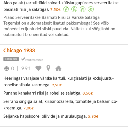
Aloo palak (kartulitükid spinati-küüslaugupürees serveeritakse
basmati riisi ja salatiga).
7,50€
Praad Serveeritakse Basmati Riisi Ja Värske Salatiga
Tegemist on automaatselt lisatud pakkumisega! See võib
mõnedel erijuhtudel siiski puududa. Näiteks kui söögikoht on
ootamatult broneeritud või suletud.
Chicago 1933
KESKLINN
0
|
991
Heeringas varajase värske kartuli, kurgisalati ja kodujuustu-
rohelise sibula kastmega.
9,90€
Punane kanakarri riisi ja rohelise salatiga.
8,50€
Serrano singiga salat, kirssmozzarella, tomatite ja balsamico-
kreemiga.
7,00€
Seljanka hapukoore, oliivide ja murulauguga.
5,90€