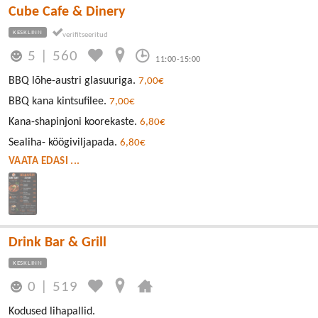
Cube Cafe & Dinery
KESKLINN
5
|
560
11:00-15:00
BBQ lõhe-austri glasuuriga.
7,00€
BBQ kana kintsufilee.
7,00€
Kana-shapinjoni koorekaste.
6,80€
Sealiha- köögiviljapada.
6,80€
VAATA EDASI ...
Drink Bar & Grill
KESKLINN
0
|
519
Kodused lihapallid.