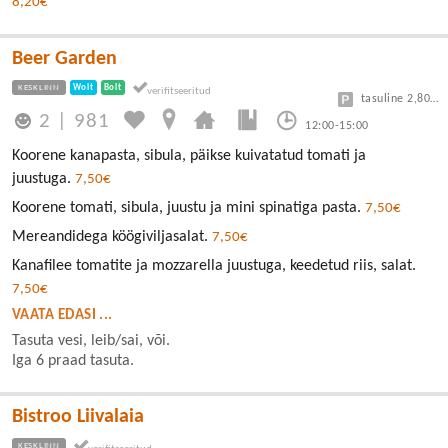
8,20€
Beer Garden
KESKLINN
Wolt
Bolt
tasuline 2,80/30min
2
|
981
12:00-15:00
Koorene kanapasta, sibula, päikse kuivatatud tomati ja
juustuga.
7,50€
Koorene tomati, sibula, juustu ja mini spinatiga pasta.
7,50€
Mereandidega köögiviljasalat.
7,50€
Kanafilee tomatite ja mozzarella juustuga, keedetud riis, salat.
7,50€
VAATA EDASI ...
Tasuta vesi, leib/sai, või.
Iga 6 praad tasuta.
Bistroo Liivalaia
KESKLINN