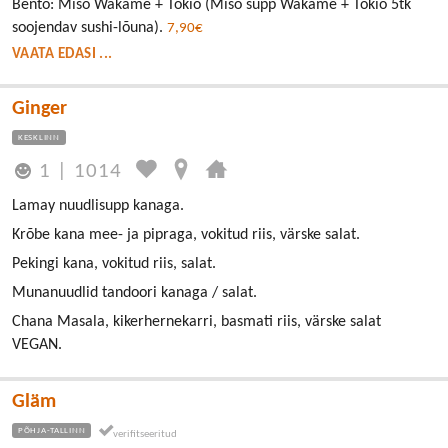
Bento: Miso Wakame + Tokio (Miso supp Wakame + Tokio 5tk
soojendav sushi-lõuna).
7,90€
VAATA EDASI ...
Ginger
KESKLINN
1
|
1014
Lamay nuudlisupp kanaga.
Krõbe kana mee- ja pipraga, vokitud riis, värske salat.
Pekingi kana, vokitud riis, salat.
Munanuudlid tandoori kanaga / salat.
Chana Masala, kikerhernekarri, basmati riis, värske salat
VEGAN.
Gläm
PÕHJA-TALLINN