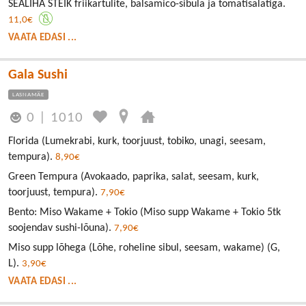
SEALIHA STEIK friikartulite, balsamico-sibula ja tomatisalatiga.
11,0€
VAATA EDASI ...
Gala Sushi
LASNAMÄE
0
|
1010
Florida (Lumekrabi, kurk, toorjuust, tobiko, unagi, seesam,
tempura).
8,90€
Green Tempura (Avokaado, paprika, salat, seesam, kurk,
toorjuust, tempura).
7,90€
Bento: Miso Wakame + Tokio (Miso supp Wakame + Tokio 5tk
soojendav sushi-lõuna).
7,90€
Miso supp lõhega (Lõhe, roheline sibul, seesam, wakame) (G,
L).
3,90€
VAATA EDASI ...