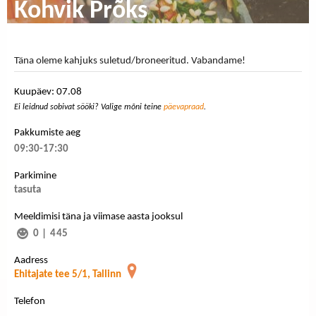
Kohvik Prõks
Täna oleme kahjuks suletud/broneeritud. Vabandame!
Kuupäev: 07.08
Ei leidnud sobivat sööki? Valige mõni teine
päevapraad
.
Pakkumiste aeg
09:30-17:30
Parkimine
tasuta
Meeldimisi täna ja viimase aasta jooksul
0
|
445
Aadress
Ehitajate tee 5/1, Tallinn
Telefon