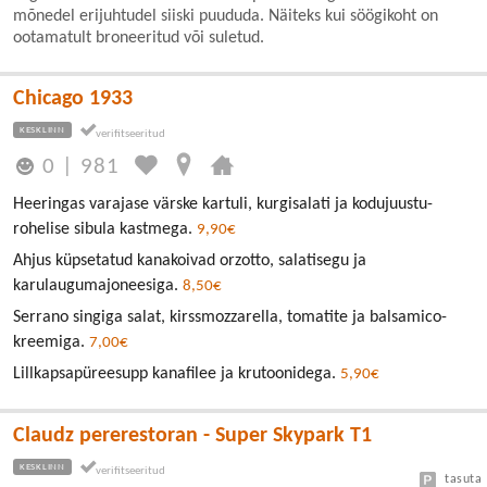
mõnedel erijuhtudel siiski puududa. Näiteks kui söögikoht on
ootamatult broneeritud või suletud.
Chicago 1933
KESKLINN
0
|
981
Heeringas varajase värske kartuli, kurgisalati ja kodujuustu-
rohelise sibula kastmega.
9,90€
Ahjus küpsetatud kanakoivad orzotto, salatisegu ja
karulaugumajoneesiga.
8,50€
Serrano singiga salat, kirssmozzarella, tomatite ja balsamico-
kreemiga.
7,00€
Lillkapsapüreesupp kanafilee ja krutoonidega.
5,90€
Claudz pererestoran - Super Skypark T1
KESKLINN
tasuta