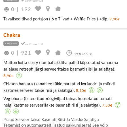
0
|
192
Tavalised tiivad portsjon ( 6 x Tiivad + Waffle Fries ) +dip.
9,90€
Chakra
KESKLINN
0
|
921
12:00-15:30
Mutton kofta curry (lambahakkliha pallid küpsetatud vanaema
salajase retsepti järgi serveeritakse basmati riisi ja salatiga).
8,90€
Chicken banjara (kanafilee tükid hautatud koriandri ja mündi
kastmes serveeritakse riisi ja salatiga).
8,10€
Veg bhuna (friteeritud köögiviljad tainas küpsetatud tomati-
nelgi kastmes serveeritakse basmati riisi ja salatiga).
7,50€
Praad Serveeritakse Basmati Riisi Ja Värske Salatiga
Tegemist on automaatselt lisatud pakkumisega! See võib