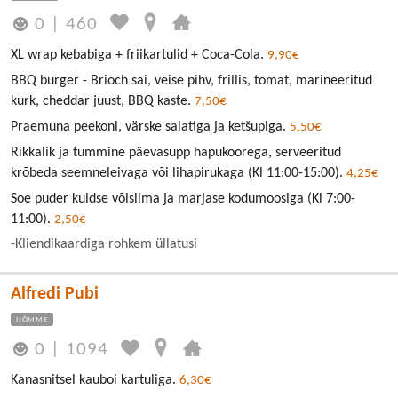
0
|
460
XL wrap kebabiga + friikartulid + Coca-Cola.
9,90€
BBQ burger - Brioch sai, veise pihv, frillis, tomat, marineeritud
kurk, cheddar juust, BBQ kaste.
7,50€
Praemuna peekoni, värske salatiga ja ketšupiga.
5,50€
Rikkalik ja tummine päevasupp hapukoorega, serveeritud
krõbeda seemneleivaga või lihapirukaga (Kl 11:00-15:00).
4,25€
Soe puder kuldse võisilma ja marjase kodumoosiga (Kl 7:00-
11:00).
2,50€
-Kliendikaardiga rohkem üllatusi
Alfredi Pubi
NÕMME
0
|
1094
Kanasnitsel kauboi kartuliga.
6,30€