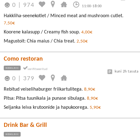
0
|
974
11:00-18:00
Hakkliha-seenekotlet / Minced meat and mushroom cutlet.
7,50€
Koorene kalasupp / Creamy fish soup.
4,00€
Magustoit: Chia maius / Chia treat.
2,50€
Como restoran
KESKLINN
kuni 2h tasuta
0
|
379
Rebitud veiselihaburger friikartulitega.
8,90€
Pitsa: Pitsa tuunikala ja punase sibulaga.
8,90€
Seljanka leiva krutoonide ja hapukoorega.
5,90€
Drink Bar & Grill
KESKLINN