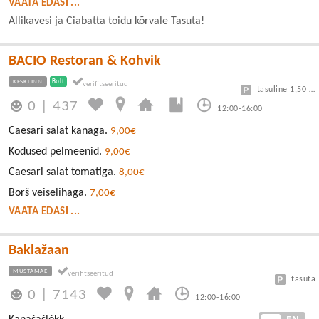
VAATA EDASI ...
Allikavesi ja Ciabatta toidu kõrvale Tasuta!
BACIO Restoran & Kohvik
KESKLINN
Bolt
tasuline 1,50 eur/h
0
|
437
12:00-16:00
Caesari salat kanaga.
9,00€
Kodused pelmeenid.
9,00€
Caesari salat tomatiga.
8,00€
Borš veiselihaga.
7,00€
VAATA EDASI ...
Baklažaan
MUSTAMÄE
tasuta
0
|
7143
12:00-16:00