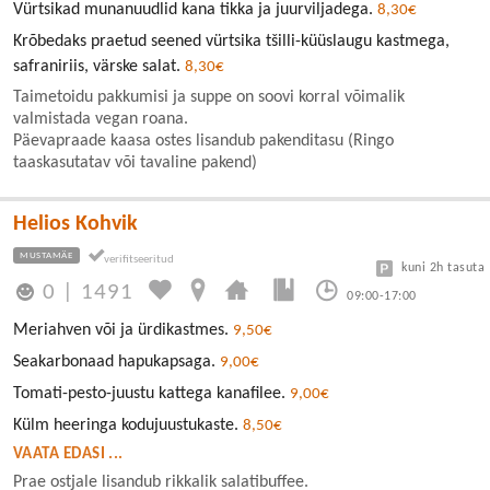
Vürtsikad munanuudlid kana tikka ja juurviljadega.
8,30€
Krõbedaks praetud seened vürtsika tšilli-küüslaugu kastmega,
safraniriis, värske salat.
8,30€
Taimetoidu pakkumisi ja suppe on soovi korral võimalik
valmistada vegan roana.
Päevapraade kaasa ostes lisandub pakenditasu (Ringo
taaskasutatav või tavaline pakend)
Helios Kohvik
MUSTAMÄE
kuni 2h tasuta
0
|
1491
09:00-17:00
Meriahven või ja ürdikastmes.
9,50€
Seakarbonaad hapukapsaga.
9,00€
Tomati-pesto-juustu kattega kanafilee.
9,00€
Külm heeringa kodujuustukaste.
8,50€
VAATA EDASI ...
Prae ostjale lisandub rikkalik salatibuffee.