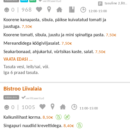
KESKLINN
Wolt
Bolt
tasuline 2,80/30min
0
|
968
12:00-15:00
Koorene kanapasta, sibula, päikse kuivatatud tomati ja
juustuga.
7,50€
Koorene tomati, sibula, juustu ja mini spinatiga pasta.
7,50€
Mereandidega köögiviljasalat.
7,50€
Seakarbonaad, ahjukartul, vürtsikas kaste, salat.
7,50€
VAATA EDASI ...
Tasuta vesi, leib/sai, või.
Iga 6 praad tasuta.
Bistroo Liivalaia
KESKLINN
0
|
1005
11:00-15:00
Kalkunilihast korma.
8,50€
Singapuri nuudlid krevettidega.
8,40€