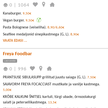
0
|
1064
Kanaburger.
9,50€
Vegan burger.
9,50€
Pasta Bolognese (veiseliha).
8,90/6,60€
Seafilee medaljonid sinepikastmega (G, L).
8,90€
VAATA EDASI ...
Freya Foodbar
LASNAMÄE
0
|
996
PRANTSUSE SIBULASUPP grillitud juustu saiaga (G, L).
7,50€
SAIAVORM FREYA FOCACCIAST mustikate ja vanilje kastmega.
5,00€
KRÕBE KALKUNI ŠNITSEL kartuli, türgi ubade, õrnsoolakurgi
salati ja petersellikastmega.
13,5€