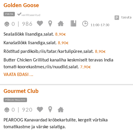
Golden Goose
PIRITA
tasuta
0
|
986
11:00-17:30
Seašašlõkk lisandiga,salat.
8,90€
Kanašašlõkk lisandiga,salat.
8,90€
Röstitud pardikoib,riis/tatar/kartulipüree,salat.
8,90€
Butter Chicken Grillitud kanaliha keskmiselt teravas India
tomati-koorekastmes,riis/nuudlid,salat.
7,90€
VAATA EDASI ...
Gourmet Club
PÕHJA-TALLINN
0
|
920
PEAROOG Kanavardad krõbekartulite, kergelt vürtsika
tomatikastme ja värske salatiga.