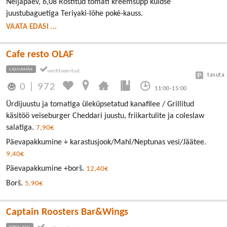
Neljapäev, 6,08 Röstitud tomati kreemsupp kuldse
juustubaguetiga Teriyaki-lõhe poké-kauss.
VAATA EDASI ...
Cafe resto OLAF
LASNAMÄE
tasuta
0
|
972
11:00-15:00
Ürdijuustu ja tomatiga üleküpsetatud kanafilee / Grillitud
käsitöö veiseburger Cheddari juustu, friikartulite ja coleslaw
salatiga.
7,90€
Päevapakkumine + karastusjook/Mahl/Neptunas vesi/Jäätee.
9,40€
Päevapakkumine +borš.
12,40€
Borš.
5,90€
Captain Roosters Bar&Wings
KESKLINN