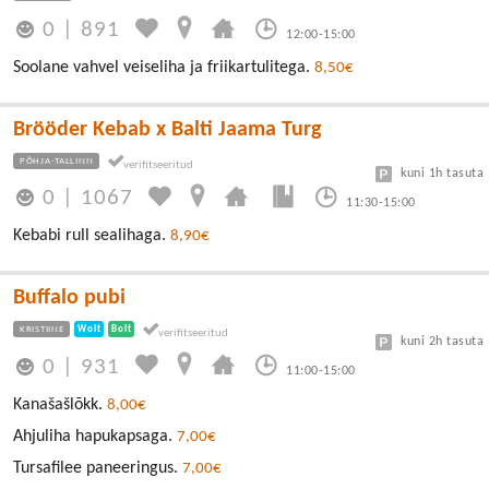
0
|
891
12:00-15:00
Soolane vahvel veiseliha ja friikartulitega.
8,50€
Brööder Kebab x Balti Jaama Turg
PÕHJA-TALLINN
kuni 1h tasuta
0
|
1067
11:30-15:00
Kebabi rull sealihaga.
8,90€
Buffalo pubi
KRISTIINE
Wolt
Bolt
kuni 2h tasuta
0
|
931
11:00-15:00
Kanašašlõkk.
8,00€
Ahjuliha hapukapsaga.
7,00€
Tursafilee paneeringus.
7,00€