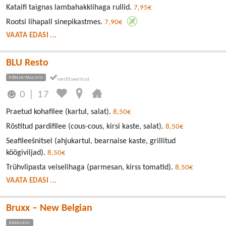
Kataifi taignas lambahakklihaga rullid.
7,95€
Rootsi lihapall sinepikastmes.
7,90€
VAATA EDASI ...
BLU Resto
PÕHJA-TALLINN
0
|
17
Praetud kohafilee (kartul, salat).
8,50€
Röstitud pardifilee (cous-cous, kirsi kaste, salat).
8,50€
Seafileešnitsel (ahjukartul, bearnaise kaste, grillitud
köögiviljad).
8,50€
Trühvlipasta veiselihaga (parmesan, kirss tomatid).
8,50€
VAATA EDASI ...
Bruxx – New Belgian
KESKLINN