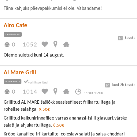
Täna kahjuks päevapakkumisi ei ole. Vabandame!
Airo Cafe
LASNAMÄE
tasuta
0
|
1052
Oleme suletud kuni 14,august.
Al Mare Grill
HAABERSTI
kuni 2h tasuta
0
|
1014
11:00-15:00
Grillitud AL MARE šašlõkk seasisefileest friikartulitega ja
rohelise salatiga.
9,50€
Grillitud kalkunirinnafilee varras ananassi-tsilli glasuuri,värske
salati ja ahjukartulitega.
8,50€
Krõbe kanafilee friikartulite, coleslaw salati ja salsa-cheddari