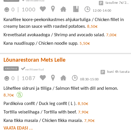
tasuline 7€/24h
0
|
1000
12:00-14:00
Kanafilee koore-peekonikastmes ahjukartuliga / Chicken fillet in
creamy bacon sauce with roasted potatoes.
8,50€
Krevetisalat avokaadoga / Shrimp and avocado salad.
7,00€
Kana nuudlisupp / Chicken noodle supp.
5,50€
Lõunarestoran Mets Lelle
KRISTIINE
kuni 4h tasuta
0
|
1087
08:30-15:00
Lõhefilee sidruni ja tilliga / Salmon fillet with dill and lemon.
8,70€
Pardikoiva confit / Duck leg confit ( L ).
8,50€
Tortilla veiselihaga / Tortilla with beef.
7,90€
Kana tikka masala / Chicken tikka masala.
7,90€
VAATA EDASI ...