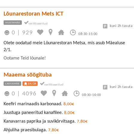
Lõunarestoran Mets ICT
MUSTAMÄE
kuni 2h tasuta
0
|
929
08:30-15:00
Olete oodatud meie Lõunarestoran Metsa, mis asub Mäealuse
2/1.
Ootame Teid lõunale!
Maaema söögituba
LASNAMÄE
84/34
kuni 2h tasuta
0
|
4096
08:30-16:00
Keefiri marinaadis karbonaad.
8,00€
Juustuga paneeritud kanafilee.
8,00€
Kanavarras paprika ja suvikõrvitsaga.
7,80€
Ahjuliha praesibulaga.
7,80€