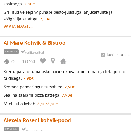
kastmega.
7,90€
Grillitud veisepihv punase pesto-juustuga, ahjukartulite ja
köögivilja salatiga.
7,50€
VAATA EDASI ...
Al Mare Kohvik & Bistroo
KRISTIINE
kuni 1h tasuta
0
|
1024
Kreekapärane kanatasku päikesekuivatatud tomati ja feta juustu
täidisega.
7,90€
Seemne paneeringus tursafilee.
7,90€
Sealiha saalami pizza kattega.
7,90€
Mini ljulja kebab.
6,10/6,90€
Alexela Roseni kohvik-pood
KESKLINN