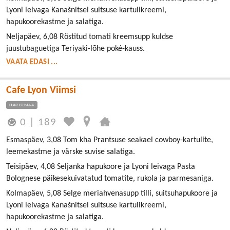
Lyoni leivaga Kanašnitsel suitsuse kartulikreemi,
hapukoorekastme ja salatiga.
Neljapäev, 6,08 Röstitud tomati kreemsupp kuldse
juustubaguetiga Teriyaki-lõhe poké-kauss.
VAATA EDASI ...
Cafe Lyon Viimsi
HARJUMAA
0
|
189
Esmaspäev, 3,08 Tom kha Prantsuse seakael cowboy-kartulite,
leemekastme ja värske suvise salatiga.
Teisipäev, 4,08 Seljanka hapukoore ja Lyoni leivaga Pasta
Bolognese päikesekuivatatud tomatite, rukola ja parmesaniga.
Kolmapäev, 5,08 Selge meriahvenasupp tilli, suitsuhapukoore ja
Lyoni leivaga Kanašnitsel suitsuse kartulikreemi,
hapukoorekastme ja salatiga.