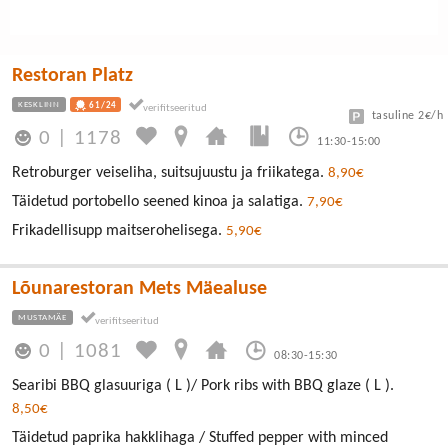
Restoran Platz
KESKLINN
61/24
tasuline 2€/h
0
|
1178
11:30-15:00
Retroburger veiseliha, suitsujuustu ja friikatega.
8,90€
Täidetud portobello seened kinoa ja salatiga.
7,90€
Frikadellisupp maitserohelisega.
5,90€
Lõunarestoran Mets Mäealuse
MUSTAMÄE
0
|
1081
08:30-15:30
Searibi BBQ glasuuriga ( L )/ Pork ribs with BBQ glaze ( L ).
8,50€
Täidetud paprika hakklihaga / Stuffed pepper with minced