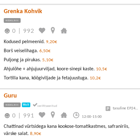
Grenka Kohvik
KESKLINN
0
|
992
Kodused pelmeenid.
9,20€
Borš veiselihaga.
6,50€
Puljong ja pirukas.
5,10€
Ahjulõhe + ahjujuurviljad, koore-sinepi kaste.
10,5€
Tortilla kana, köögiviljade ja fetajuustuga.
10,2€
Guru
KESKLINN
Wolt
tasuline EP24 või Vanalinn
0
|
991
12:00-15:00
Chattinad vürtsidega kana kookose-tomatikastmes, safraniriis,
värske salat.
8,90€