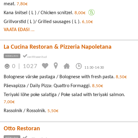
meat.
7,80€
Kana šnitsel ( L ) / Chicken scnitzel.
8,00€
Grillvorstid ( L )/ Grilled sausages ( L ).
6,10€
VAATA EDASI ...
La Cucina Restoran & Pizzeria Napoletana
KESKLINN
0
|
1027
11:30-14:30
Bolognese värske pastaga / Bolognese with fresh pasta.
8,50€
Päevapizza / Daily Pizza: Quattro Formaggi.
8,50€
Teriyaki lõhe poke salatiga / Poke salad with teriyaki salmon.
7,00€
Rassolnik / Rossolnik.
5,50€
Otto Restoran
KESKLINN