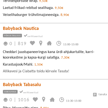
Tervisesportlase wrap.
9,50€
Laetud friikad rebitud sealihaga.
9,50€
Veiselihaburger trühvlimajoneesiga.
8,90€
Babyback Nautica
PÕHJA-TALLINN
0
|
819
11:00-15:00
Cheddari juustupaneeringus kana ürdi-ahjukartulite, karri-
koorekastme ja kapsa-kurgi salatiga.
7,30€
Karastusjook/Mahl.
1,50€
Allikavesi ja Ciabatta toidu kõrvale Tasuta!
Babyback Tabasalu
HARJUMAA
tasuta
0
|
1016
11:30-15:00