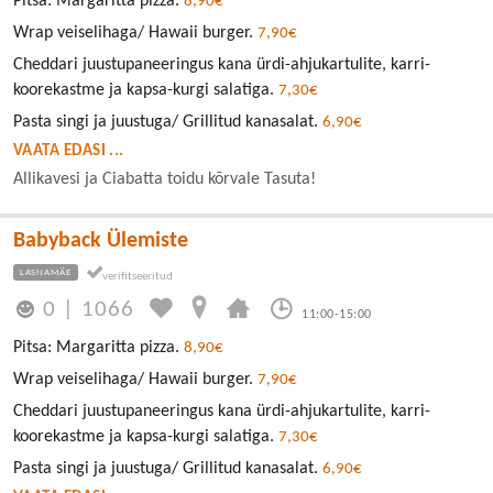
Pitsa: Margaritta pizza.
8,90€
Wrap veiselihaga/ Hawaii burger.
7,90€
Cheddari juustupaneeringus kana ürdi-ahjukartulite, karri-
koorekastme ja kapsa-kurgi salatiga.
7,30€
Pasta singi ja juustuga/ Grillitud kanasalat.
6,90€
VAATA EDASI ...
Allikavesi ja Ciabatta toidu kõrvale Tasuta!
Babyback Ülemiste
LASNAMÄE
0
|
1066
11:00-15:00
Pitsa: Margaritta pizza.
8,90€
Wrap veiselihaga/ Hawaii burger.
7,90€
Cheddari juustupaneeringus kana ürdi-ahjukartulite, karri-
koorekastme ja kapsa-kurgi salatiga.
7,30€
Pasta singi ja juustuga/ Grillitud kanasalat.
6,90€