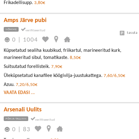
Frikadellisupp.
3,80€
Amps Järve pubi
NÕMME
tasuta
0
|
1004
Küpsetatud sealiha kuubikud, friikartul, marineeritud kurk,
marineeritud sibul, tomatikaste.
8,50€
Suitsutatud forellisteik.
7,90€
Üleküpsetatud kanafilee köögivilja-juustukattega.
7,60/6,50€
Azuu.
7,20/6,50€
VAATA EDASI ...
Arsenali Uulits
PÕHJA-TALLINN
0
|
83