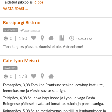
Täidetud pikkpoiss.
6,50€
VAATA EDASI ...
Bussipargi Bistroo
MUSTAMÄE
0
|
150
10:00-15:00
Täna kahjuks päevapakkumisi ei ole. Vabandame!
Cafe Lyon Meistri
HAABERSTI
0
|
178
Esmaspäev, 3,08 Tom kha Prantsuse seakael cowboy-kartulite,
leemekastme ja värske suvise salatiga.
Teisipäev, 4,08 Seljanka hapukoore ja Lyoni leivaga Pasta
Bolognese päikesekuivatatud tomatite, rukola ja parmesaniga.
Kolmapäev, 5,08 Selge meriahvenasupp tilli, suitsuhapukoore ja