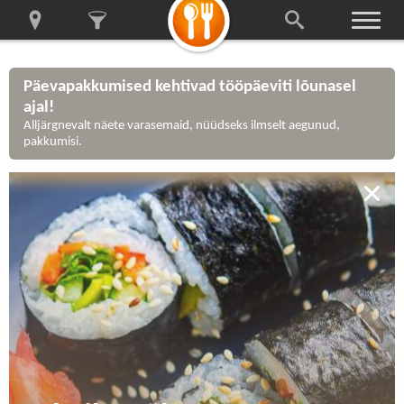
Päevapakkumised kehtivad tööpäeviti lõunasel
ajal!
Alljärgnevalt näete varasemaid, nüüdseks ilmselt aegunud,
pakkumisi.