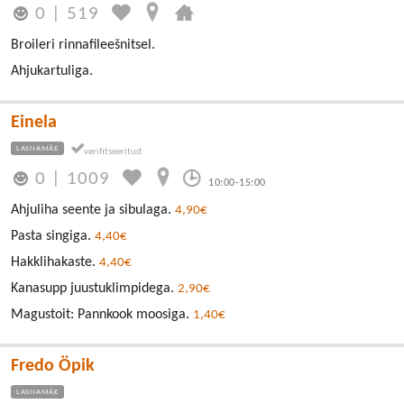
0
|
519
Broileri rinnafileešnitsel.
Ahjukartuliga.
Einela
LASNAMÄE
0
|
1009
10:00-15:00
Ahjuliha seente ja sibulaga.
4,90€
Pasta singiga.
4,40€
Hakklihakaste.
4,40€
Kanasupp juustuklimpidega.
2,90€
Magustoit: Pannkook moosiga.
1,40€
Fredo Öpik
LASNAMÄE