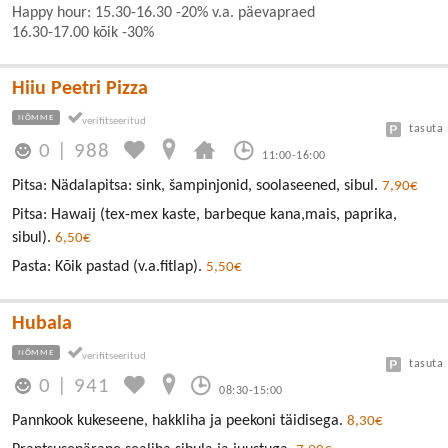
Happy hour: 15.30-16.30 -20% v.a. päevapraed
16.30-17.00 kõik -30%
Hiiu Peetri Pizza
NÕMME
tasuta
0
|
988
11:00-16:00
Pitsa: Nädalapitsa: sink, šampinjonid, soolaseened, sibul.
7,90€
Pitsa: Hawaij (tex-mex kaste, barbeque kana,mais, paprika,
sibul).
6,50€
Pasta: Kõik pastad (v.a.fitlap).
5,50€
Hubala
NÕMME
tasuta
0
|
941
08:30-15:00
Pannkook kukeseene, hakkliha ja peekoni täidisega.
8,30€