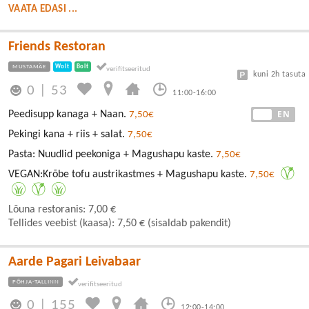
VAATA EDASI ...
Friends Restoran
MUSTAMÄE
Wolt
Bolt
kuni 2h tasuta
0
|
53
11:00-16:00
EE
EN
Peedisupp kanaga + Naan.
7,50€
Pekingi kana + riis + salat.
7,50€
Pasta: Nuudlid peekoniga + Magushapu kaste.
7,50€
VEGAN:Krõbe tofu austrikastmes + Magushapu kaste.
7,50€
Lõuna restoranis: 7,00 €
Tellides veebist (kaasa): 7,50 € (sisaldab pakendit)
Aarde Pagari Leivabaar
PÕHJA-TALLINN
0
|
155
12:00-14:00