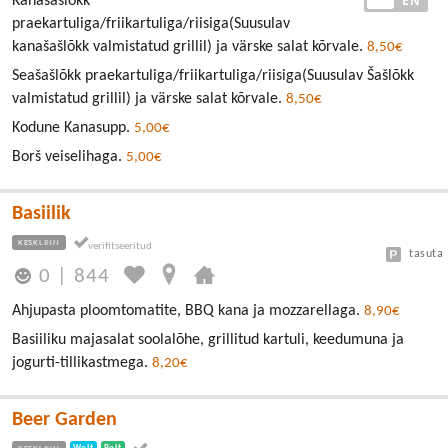
EE
EN
Kanašašlǒkk
praekartuliga/friikartuliga/riisiga(Suusulav
kanašašlõkk valmistatud grillil) ja värske salat kõrvale.
8,50€
Seašašlõkk praekartuliga/friikartuliga/riisiga(Suusulav Šašlõkk
valmistatud grillil) ja värske salat kõrvale.
8,50€
Kodune Kanasupp.
5,00€
Borš veiselihaga.
5,00€
Basiilik
KESKLINN
tasuta
0
|
844
Ahjupasta ploomtomatite, BBQ kana ja mozzarellaga.
8,90€
Basiiliku majasalat soolalõhe, grillitud kartuli, keedumuna ja
jogurti-tillikastmega.
8,20€
Beer Garden