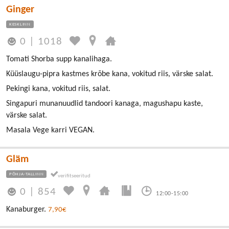
Ginger
KESKLINN
0
|
1018
Tomati Shorba supp kanalihaga.
Küüslaugu-pipra kastmes krõbe kana, vokitud riis, värske salat.
Pekingi kana, vokitud riis, salat.
Singapuri munanuudlid tandoori kanaga, magushapu kaste,
värske salat.
Masala Vege karri VEGAN.
Gläm
PÕHJA-TALLINN
0
|
854
12:00-15:00
Kanaburger.
7,90€