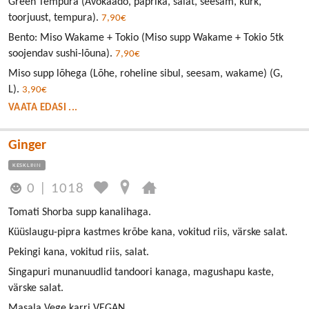
Green Tempura (Avokaado, paprika, salat, seesam, kurk,
toorjuust, tempura).
7,90€
Bento: Miso Wakame + Tokio (Miso supp Wakame + Tokio 5tk
soojendav sushi-lõuna).
7,90€
Miso supp lõhega (Lõhe, roheline sibul, seesam, wakame) (G,
L).
3,90€
VAATA EDASI ...
Ginger
KESKLINN
0
|
1018
Tomati Shorba supp kanalihaga.
Küüslaugu-pipra kastmes krõbe kana, vokitud riis, värske salat.
Pekingi kana, vokitud riis, salat.
Singapuri munanuudlid tandoori kanaga, magushapu kaste,
värske salat.
Masala Vege karri VEGAN.