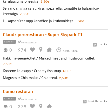
karulaugumajoneesiga.
8,50€
Serrano singiga salat, kirssmozzarella, tomatite ja balsamico-
kreemiga.
7,00€
Lillkapsapüreesupp kanafilee ja krutoonidega.
5,90€
Claudz pererestoran - Super Skypark T1
KESKLINN
tasuta
0
|
974
11:00-18:00
Hakkliha-seenekotlet / Minced meat and mushroom cutlet.
7,50€
Koorene kalasupp / Creamy fish soup.
4,00€
Magustoit: Chia maius / Chia treat.
2,50€
Como restoran
KESKLINN
kuni 2h tasuta
0
|
379