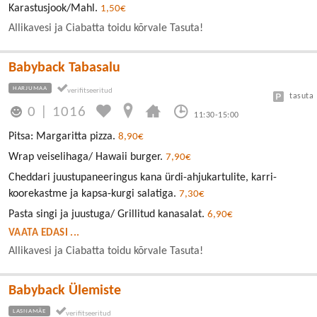
Karastusjook/Mahl.
1,50€
Allikavesi ja Ciabatta toidu kõrvale Tasuta!
Babyback Tabasalu
HARJUMAA
tasuta
0
|
1016
11:30-15:00
Pitsa: Margaritta pizza.
8,90€
Wrap veiselihaga/ Hawaii burger.
7,90€
Cheddari juustupaneeringus kana ürdi-ahjukartulite, karri-
koorekastme ja kapsa-kurgi salatiga.
7,30€
Pasta singi ja juustuga/ Grillitud kanasalat.
6,90€
VAATA EDASI ...
Allikavesi ja Ciabatta toidu kõrvale Tasuta!
Babyback Ülemiste
LASNAMÄE