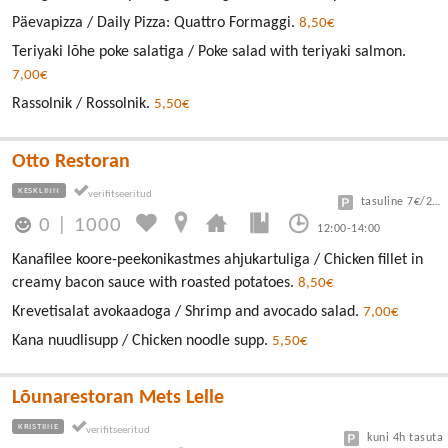
Päevapizza / Daily Pizza: Quattro Formaggi.
8,50€
Teriyaki lõhe poke salatiga / Poke salad with teriyaki salmon.
7,00€
Rassolnik / Rossolnik.
5,50€
Otto Restoran
KESKLINN
tasuline 7€/24h
0
|
1000
12:00-14:00
Kanafilee koore-peekonikastmes ahjukartuliga / Chicken fillet in
creamy bacon sauce with roasted potatoes.
8,50€
Krevetisalat avokaadoga / Shrimp and avocado salad.
7,00€
Kana nuudlisupp / Chicken noodle supp.
5,50€
Lõunarestoran Mets Lelle
KRISTIINE
kuni 4h tasuta