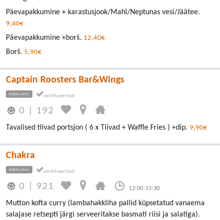
Päevapakkumine + karastusjook/Mahl/Neptunas vesi/Jäätee.
9,40€
Päevapakkumine +borš.
12,40€
Borš.
5,90€
Captain Roosters Bar&Wings
KESKLINN
0
|
192
Tavalised tiivad portsjon ( 6 x Tiivad + Waffle Fries ) +dip.
9,90€
Chakra
KESKLINN
0
|
921
12:00-15:30
Mutton kofta curry (lambahakkliha pallid küpsetatud vanaema
salajase retsepti järgi serveeritakse basmati riisi ja salatiga).