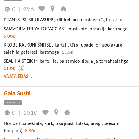
0
|
996
PRANTSUSE SIBULASUPP grillitud juustu saiaga (G, L).
7,50€
SAIAVORM FREYA FOCACCIAST mustikate ja vanilje kastmega.
5,00€
KRÕBE KALKUNI ŠNITSEL kartuli, türgi ubade, õrnsoolakurgi
salati ja petersellikastmega.
13,5€
SEALIHA STEIK friikartulite, balsamico-sibula ja tomatisalatiga.
11,0€
VAATA EDASI ...
Gala Sushi
LASNAMÄE
0
|
1010
Florida (Lumekrabi, kurk, toorjuust, tobiko, unagi, seesam,
tempura).
8,90€