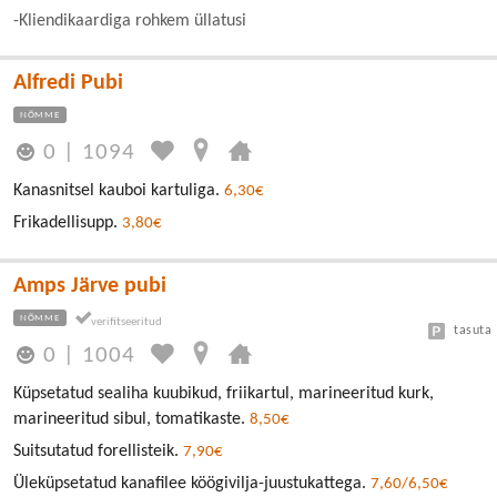
-Kliendikaardiga rohkem üllatusi
Alfredi Pubi
NÕMME
0
|
1094
Kanasnitsel kauboi kartuliga.
6,30€
Frikadellisupp.
3,80€
Amps Järve pubi
NÕMME
tasuta
0
|
1004
Küpsetatud sealiha kuubikud, friikartul, marineeritud kurk,
marineeritud sibul, tomatikaste.
8,50€
Suitsutatud forellisteik.
7,90€
Üleküpsetatud kanafilee köögivilja-juustukattega.
7,60/6,50€