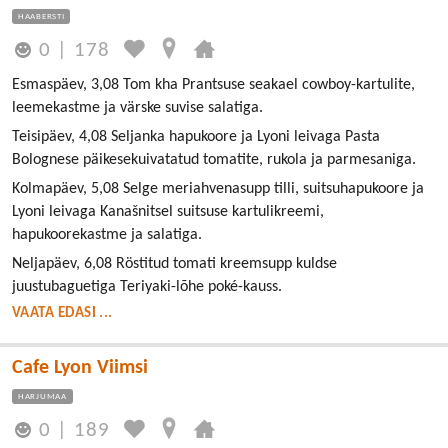
HAABERSTI
0
|
178
Esmaspäev, 3,08 Tom kha Prantsuse seakael cowboy-kartulite,
leemekastme ja värske suvise salatiga.
Teisipäev, 4,08 Seljanka hapukoore ja Lyoni leivaga Pasta
Bolognese päikesekuivatatud tomatite, rukola ja parmesaniga.
Kolmapäev, 5,08 Selge meriahvenasupp tilli, suitsuhapukoore ja
Lyoni leivaga Kanašnitsel suitsuse kartulikreemi,
hapukoorekastme ja salatiga.
Neljapäev, 6,08 Röstitud tomati kreemsupp kuldse
juustubaguetiga Teriyaki-lõhe poké-kauss.
VAATA EDASI ...
Cafe Lyon Viimsi
HARJUMAA
0
|
189