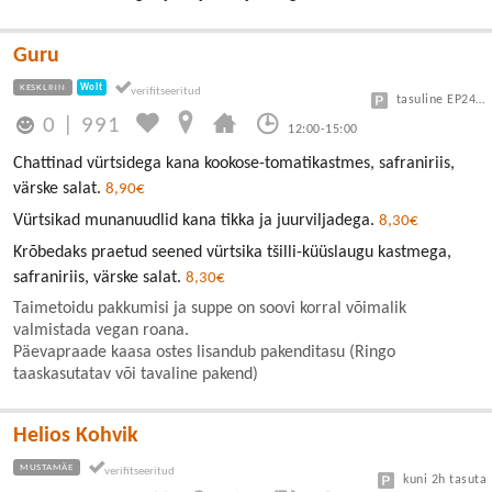
Guru
KESKLINN
Wolt
tasuline EP24 või Vanalinn
0
|
991
12:00-15:00
Chattinad vürtsidega kana kookose-tomatikastmes, safraniriis,
värske salat.
8,90€
Vürtsikad munanuudlid kana tikka ja juurviljadega.
8,30€
Krõbedaks praetud seened vürtsika tšilli-küüslaugu kastmega,
safraniriis, värske salat.
8,30€
Taimetoidu pakkumisi ja suppe on soovi korral võimalik
valmistada vegan roana.
Päevapraade kaasa ostes lisandub pakenditasu (Ringo
taaskasutatav või tavaline pakend)
Helios Kohvik
MUSTAMÄE
kuni 2h tasuta