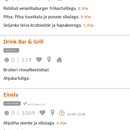
Rebitud veiselihaburger friikartulitega.
8,90€
Pitsa: Pitsa tuunikala ja punase sibulaga.
8,90€
Seljanka leiva krutoonide ja hapukoorega.
5,90€
Drink Bar & Grill
KESKLINN
0
|
519
Broileri rinnafileešnitsel.
Ahjukartuliga.
Einela
LASNAMÄE
0
|
1009
10:00-15:00
Ahjuliha seente ja sibulaga.
4,90€