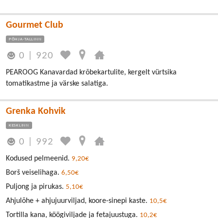
Gourmet Club
PÕHJA-TALLINN
0
|
920
PEAROOG Kanavardad krõbekartulite, kergelt vürtsika
tomatikastme ja värske salatiga.
Grenka Kohvik
KESKLINN
0
|
992
Kodused pelmeenid.
9,20€
Borš veiselihaga.
6,50€
Puljong ja pirukas.
5,10€
Ahjulõhe + ahjujuurviljad, koore-sinepi kaste.
10,5€
Tortilla kana, köögiviljade ja fetajuustuga.
10,2€