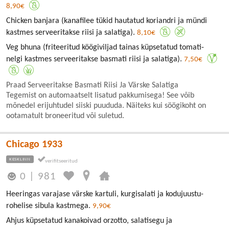
8,90€
Chicken banjara (kanafilee tükid hautatud koriandri ja mündi
kastmes serveeritakse riisi ja salatiga).
8,10€
Veg bhuna (friteeritud köögiviljad tainas küpsetatud tomati-
nelgi kastmes serveeritakse basmati riisi ja salatiga).
7,50€
Praad Serveeritakse Basmati Riisi Ja Värske Salatiga
Tegemist on automaatselt lisatud pakkumisega! See võib
mõnedel erijuhtudel siiski puududa. Näiteks kui söögikoht on
ootamatult broneeritud või suletud.
Chicago 1933
KESKLINN
0
|
981
Heeringas varajase värske kartuli, kurgisalati ja kodujuustu-
rohelise sibula kastmega.
9,90€
Ahjus küpsetatud kanakoivad orzotto, salatisegu ja