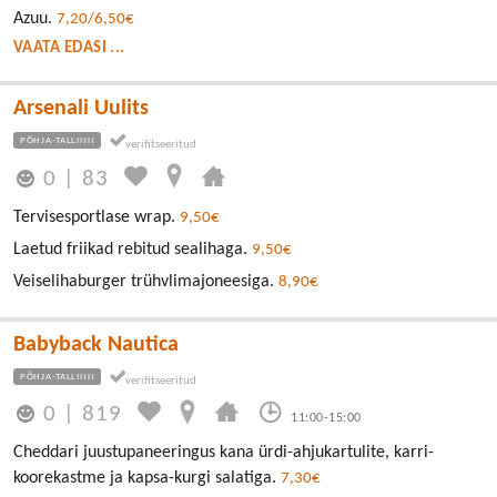
Azuu.
7,20/6,50€
VAATA EDASI ...
Arsenali Uulits
PÕHJA-TALLINN
0
|
83
Tervisesportlase wrap.
9,50€
Laetud friikad rebitud sealihaga.
9,50€
Veiselihaburger trühvlimajoneesiga.
8,90€
Babyback Nautica
PÕHJA-TALLINN
0
|
819
11:00-15:00
Cheddari juustupaneeringus kana ürdi-ahjukartulite, karri-
koorekastme ja kapsa-kurgi salatiga.
7,30€