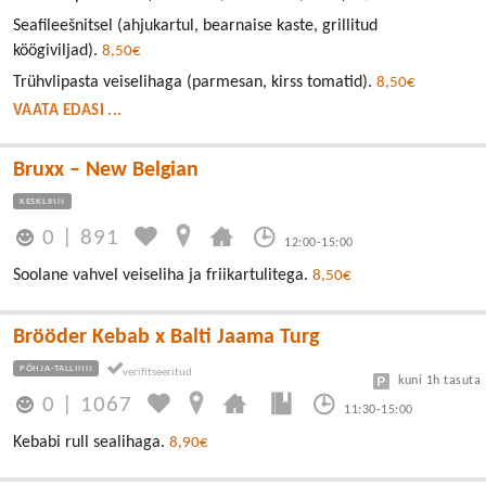
Seafileešnitsel (ahjukartul, bearnaise kaste, grillitud
köögiviljad).
8,50€
Trühvlipasta veiselihaga (parmesan, kirss tomatid).
8,50€
VAATA EDASI ...
Bruxx – New Belgian
KESKLINN
0
|
891
12:00-15:00
Soolane vahvel veiseliha ja friikartulitega.
8,50€
Brööder Kebab x Balti Jaama Turg
PÕHJA-TALLINN
kuni 1h tasuta
0
|
1067
11:30-15:00
Kebabi rull sealihaga.
8,90€