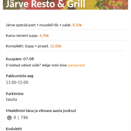
Järve Resto & Grill
Järve special part + nuudel/riis + salat.
8,50€
Kana rameni supp.
4,50€
Komplekt: Supp + praad.
12,00€
Kuupäev: 07.08
Ei leidnud sobivat sööki? Valige mõni teine
päevapraad
.
Pakkumiste aeg
11:00-15:00
Parkimine
tasuta
Meeldimisi täna ja viimase aasta jooksul
0
|
786
Koduleht