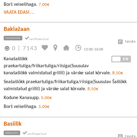
Borš veiselihaga.
7,00€
VAATA EDASI ...
Baklažaan
MUSTAMÄE
tasuta
0
|
7143
12:00-16:00
EE
EN
Kanašašlǒkk
praekartuliga/friikartuliga/riisiga(Suusulav
kanašašlõkk valmistatud grillil) ja värske salat kõrvale.
8,50€
Seašašlõkk praekartuliga/friikartuliga/riisiga(Suusulav Šašlõkk
valmistatud grillil) ja värske salat kõrvale.
8,50€
Kodune Kanasupp.
5,00€
Borš veiselihaga.
5,00€
Basiilik
KESKLINN
tasuta