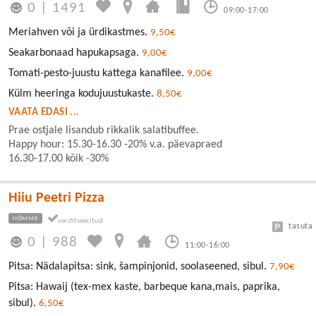
0
|
1491
09:00-17:00
Meriahven või ja ürdikastmes.
9,50€
Seakarbonaad hapukapsaga.
9,00€
Tomati-pesto-juustu kattega kanafilee.
9,00€
Külm heeringa kodujuustukaste.
8,50€
VAATA EDASI ...
Prae ostjale lisandub rikkalik salatibuffee.
Happy hour: 15.30-16.30 -20% v.a. päevapraed
16.30-17.00 kõik -30%
Hiiu Peetri Pizza
NÕMME
tasuta
0
|
988
11:00-16:00
Pitsa: Nädalapitsa: sink, šampinjonid, soolaseened, sibul.
7,90€
Pitsa: Hawaij (tex-mex kaste, barbeque kana,mais, paprika,
sibul).
6,50€