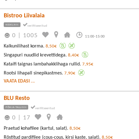
Bistroo Liivalaia
KESKLINN
0
|
1005
11:00-15:00
Kalkunilihast korma.
8,50€
Singapuri nuudlid krevettidega.
8,40€
Kataifi taignas lambahakklihaga rullid.
7,95€
Rootsi lihapall sinepikastmes.
7,90€
VAATA EDASI ...
BLU Resto
PÕHJA-TALLINN
0
|
17
Praetud kohafilee (kartul, salat).
8,50€
Röstitud pardifilee (cous-cous, kirsi kaste, salat).
8,50€