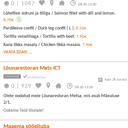
0
|
1087
08:30-15:00
Lõhefilee sidruni ja tilliga / Salmon fillet with dill and lemon.
8,70€
Pardikoiva confit / Duck leg confit ( L ).
8,50€
Tortilla veiselihaga / Tortilla with beef.
7,90€
Kana tikka masala / Chicken tikka masala.
7,90€
VAATA EDASI ...
Lõunarestoran Mets ICT
MUSTAMÄE
kuni 2h tasuta
0
|
929
08:30-15:00
Olete oodatud meie Lõunarestoran Metsa, mis asub Mäealuse
2/1.
Ootame Teid lõunale!
Maaema söögituba