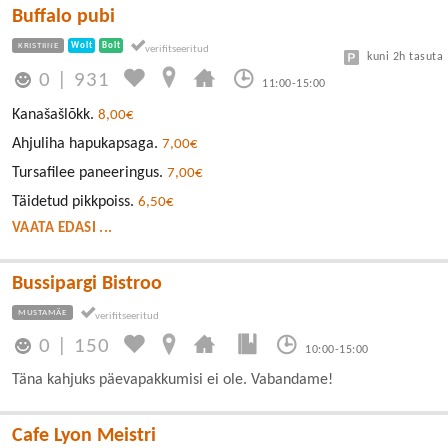
Buffalo pubi
KRISTIINE
Wolt
Bolt
kuni 2h tasuta
0
|
931
11:00-15:00
Kanašašlõkk.
8,00€
Ahjuliha hapukapsaga.
7,00€
Tursafilee paneeringus.
7,00€
Täidetud pikkpoiss.
6,50€
VAATA EDASI ...
Bussipargi Bistroo
MUSTAMÄE
0
|
150
10:00-15:00
Täna kahjuks päevapakkumisi ei ole. Vabandame!
Cafe Lyon Meistri