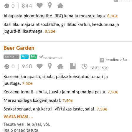
0
|
844
Ahjupasta ploomtomatite, BBQ kana ja mozzarellaga.
8,90€
Basiiliku majasalat soolalõhe, grillitud kartuli, keedumuna ja
jogurti-tillikastmega.
8,20€
Beer Garden
KESKLINN
Wolt
Bolt
tasuline 2,80/30min
0
|
968
12:00-15:00
Koorene kanapasta, sibula, päikse kuivatatud tomati ja
juustuga.
7,50€
Koorene tomati, sibula, juustu ja mini spinatiga pasta.
7,50€
Mereandidega köögiviljasalat.
7,50€
Seakarbonaad, ahjukartul, vürtsikas kaste, salat.
7,50€
VAATA EDASI ...
Tasuta vesi, leib/sai, või.
Iga 6 praad tasuta.