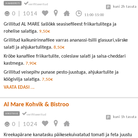
HAABERSTI
kuni 2h tasuta
0
|
1014
11:00-15:00
Grillitud AL MARE šašlõkk seasisefileest friikartulitega ja
rohelise salatiga.
9,50€
Grillitud kalkunirinnafilee varras ananassi-tsilli glasuuri,värske
salati ja ahjukartulitega.
8,50€
Krõbe kanafilee friikartulite, coleslaw salati ja salsa-cheddari
kastmega.
7,90€
Grillitud veisepihv punase pesto-juustuga, ahjukartulite ja
köögivilja salatiga.
7,50€
VAATA EDASI ...
Al Mare Kohvik & Bistroo
KRISTIINE
kuni 1h tasuta
0
|
1024
Kreekapärane kanatasku päikesekuivatatud tomati ja feta juustu