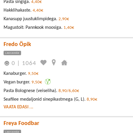
Pasta singiga.
4,40€
Hakklihakaste.
4,40€
Kanasupp juustuklimpidega.
2,90€
Magustoit: Pannkook moosiga.
1,40€
Fredo Öpik
LASNAMÄE
0
|
1064
Kanaburger.
9,50€
Vegan burger.
9,50€
Pasta Bolognese (veiseliha).
8,90/6,60€
Seafilee medaljonid sinepikastmega (G, L).
8,90€
VAATA EDASI ...
Freya Foodbar
LASNAMÄE