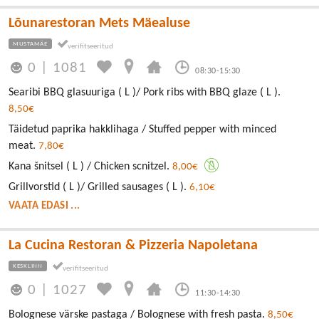
Lõunarestoran Mets Mäealuse
MUSTAMÄE
0
|
1081
08:30-15:30
Searibi BBQ glasuuriga ( L )/ Pork ribs with BBQ glaze ( L ).
8,50€
Täidetud paprika hakklihaga / Stuffed pepper with minced
meat.
7,80€
Kana šnitsel ( L ) / Chicken scnitzel.
8,00€
Grillvorstid ( L )/ Grilled sausages ( L ).
6,10€
VAATA EDASI ...
La Cucina Restoran & Pizzeria Napoletana
KESKLINN
0
|
1027
11:30-14:30
Bolognese värske pastaga / Bolognese with fresh pasta.
8,50€