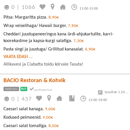
0
|
1066
11:00-15:00
Pitsa: Margaritta pizza.
8,90€
Wrap veiselihaga/ Hawaii burger.
7,90€
Cheddari juustupaneeringus kana ürdi-ahjukartulite, karri-
koorekastme ja kapsa-kurgi salatiga.
7,30€
Pasta singi ja juustuga/ Grillitud kanasalat.
6,90€
VAATA EDASI ...
Allikavesi ja Ciabatta toidu kõrvale Tasuta!
BACIO Restoran & Kohvik
KESKLINN
Bolt
tasuline 1,50 eur/h
0
|
437
12:00-16:00
Caesari salat kanaga.
9,00€
Kodused pelmeenid.
9,00€
Caesari salat tomatiga.
8,00€