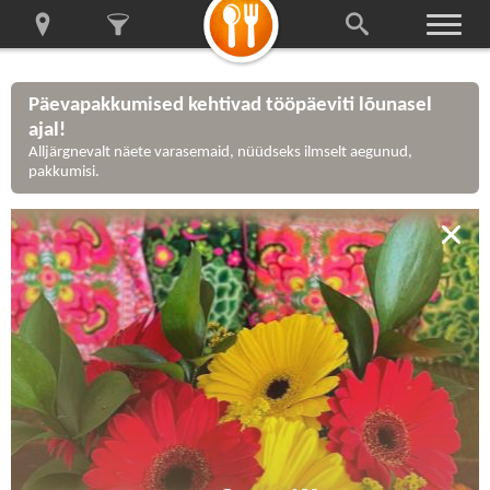
Päevapakkumised kehtivad tööpäeviti lõunasel
ajal!
Alljärgnevalt näete varasemaid, nüüdseks ilmselt aegunud,
pakkumisi.