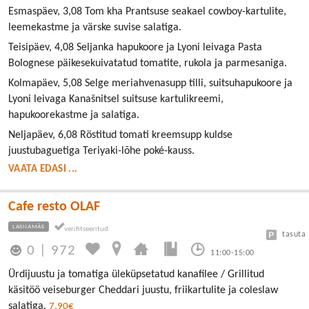
Esmaspäev, 3,08 Tom kha Prantsuse seakael cowboy-kartulite,
leemekastme ja värske suvise salatiga.
Teisipäev, 4,08 Seljanka hapukoore ja Lyoni leivaga Pasta
Bolognese päikesekuivatatud tomatite, rukola ja parmesaniga.
Kolmapäev, 5,08 Selge meriahvenasupp tilli, suitsuhapukoore ja
Lyoni leivaga Kanašnitsel suitsuse kartulikreemi,
hapukoorekastme ja salatiga.
Neljapäev, 6,08 Röstitud tomati kreemsupp kuldse
juustubaguetiga Teriyaki-lõhe poké-kauss.
VAATA EDASI ...
Cafe resto OLAF
LASNAMÄE
tasuta
0
|
972
11:00-15:00
Ürdijuustu ja tomatiga üleküpsetatud kanafilee / Grillitud
käsitöö veiseburger Cheddari juustu, friikartulite ja coleslaw
salatiga.
7,90€