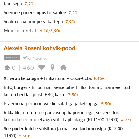
täidisega.
7,90€
Seemne paneeringus tursafilee.
7,90€
Sealiha saalami pizza kattega.
7,90€
Mini ljulja kebab.
6,10/6,90€
Alexela Roseni kohvik-pood
KESKLINN
0
|
460
XL wrap kebabiga + friikartulid + Coca-Cola.
9,90€
BBQ burger - Brioch sai, veise pihv, frillis, tomat, marineeritud
kurk, cheddar juust, BBQ kaste.
7,50€
Praemuna peekoni, värske salatiga ja ketšupiga.
5,50€
Rikkalik ja tummine päevasupp hapukoorega, serveeritud
krõbeda seemneleivaga või lihapirukaga (Kl 11:00-15:00).
4,25€
Soe puder kuldse võisilma ja marjase kodumoosiga (Kl 7:00-
11:00).
2,50€