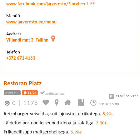
www.facebook.com/jarveresto/?locale=et_EE
Menüü
www.jarveresto.ee/menu
Aadress
Viljandi mnt 3, Tallinn
Telefon
+372 671 4163
Restoran Platz
KESKLINN
61/24
tasuline 2€/h
0
|
1178
11:30-15:00
Retroburger veiseliha, suitsujuustu ja friikatega.
8,90€
Täidetud portobello seened kinoa ja salatiga.
7,90€
Frikadellisupp maitserohelisega.
5,90€