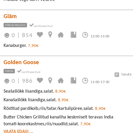
Gläm
PÕHJA-TALLINN
0
|
854
12:00-15:00
Kanaburger.
7,90€
Golden Goose
PIRITA
tasuta
0
|
986
11:00-17:30
Seašašlõkk lisandiga,salat.
8,90€
Kanašašlõkk lisandiga,salat.
8,90€
Röstitud pardikoib,riis/tatar/kartulipüree,salat.
8,90€
Butter Chicken Grillitud kanaliha keskmiselt teravas India
tomati-koorekastmes,riis/nuudlid,salat.
7,90€
VAATA EDASI ...