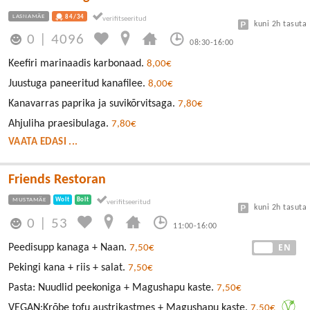
LASNAMÄE
84/34
kuni 2h tasuta
0
|
4096
08:30-16:00
Keefiri marinaadis karbonaad.
8,00€
Juustuga paneeritud kanafilee.
8,00€
Kanavarras paprika ja suvikõrvitsaga.
7,80€
Ahjuliha praesibulaga.
7,80€
VAATA EDASI ...
Friends Restoran
MUSTAMÄE
Wolt
Bolt
kuni 2h tasuta
0
|
53
11:00-16:00
EE
EN
Peedisupp kanaga + Naan.
7,50€
Pekingi kana + riis + salat.
7,50€
Pasta: Nuudlid peekoniga + Magushapu kaste.
7,50€
VEGAN:Krõbe tofu austrikastmes + Magushapu kaste.
7,50€