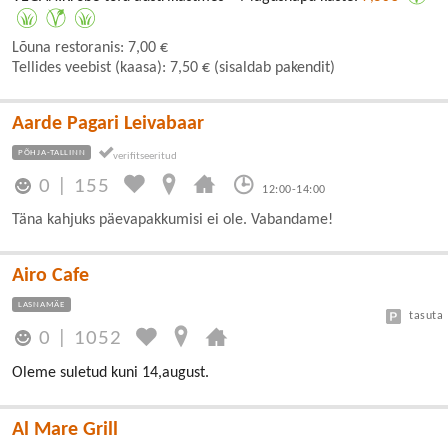
Lõuna restoranis: 7,00 €
Tellides veebist (kaasa): 7,50 € (sisaldab pakendit)
Aarde Pagari Leivabaar
PÕHJA-TALLINN
0
|
155
12:00-14:00
Täna kahjuks päevapakkumisi ei ole. Vabandame!
Airo Cafe
LASNAMÄE
tasuta
0
|
1052
Oleme suletud kuni 14,august.
Al Mare Grill