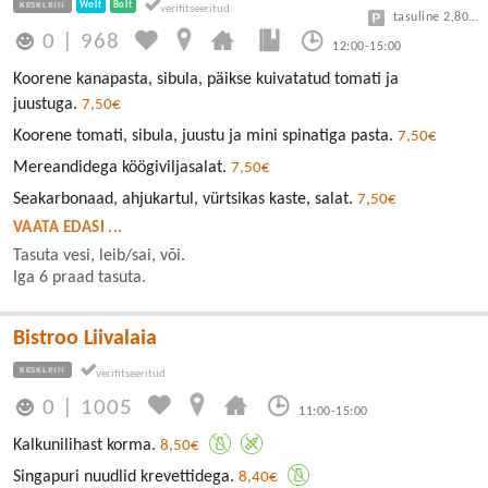
KESKLINN
Wolt
Bolt
tasuline 2,80/30min
0
|
968
12:00-15:00
Koorene kanapasta, sibula, päikse kuivatatud tomati ja
juustuga.
7,50€
Koorene tomati, sibula, juustu ja mini spinatiga pasta.
7,50€
Mereandidega köögiviljasalat.
7,50€
Seakarbonaad, ahjukartul, vürtsikas kaste, salat.
7,50€
VAATA EDASI ...
Tasuta vesi, leib/sai, või.
Iga 6 praad tasuta.
Bistroo Liivalaia
KESKLINN
0
|
1005
11:00-15:00
Kalkunilihast korma.
8,50€
Singapuri nuudlid krevettidega.
8,40€