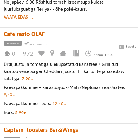
Neljapäev, 6,08 Röstitud tomati kreemsupp kuldse
juustubaguetiga Teriyaki-lõhe poké-kauss.
VAATA EDASI ...
Cafe resto OLAF
LASNAMÄE
tasuta
0
|
972
11:00-15:00
Ürdijuustu ja tomatiga üleküpsetatud kanafilee / Grillitud
käsitöö veiseburger Cheddari juustu, friikartulite ja coleslaw
salatiga.
7,90€
Päevapakkumine + karastusjook/Mahl/Neptunas vesi/Jäätee.
9,40€
Päevapakkumine +borš.
12,40€
Borš.
5,90€
Captain Roosters Bar&Wings