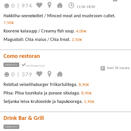
0
|
974
11:00-18:00
Hakkliha-seenekotlet / Minced meat and mushroom cutlet.
7,50€
Koorene kalasupp / Creamy fish soup.
4,00€
Magustoit: Chia maius / Chia treat.
2,50€
Como restoran
KESKLINN
kuni 2h tasuta
0
|
379
Rebitud veiselihaburger friikartulitega.
8,90€
Pitsa: Pitsa tuunikala ja punase sibulaga.
8,90€
Seljanka leiva krutoonide ja hapukoorega.
5,90€
Drink Bar & Grill
KESKLINN