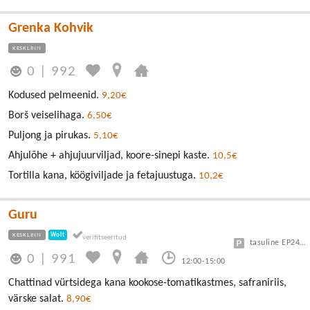
Grenka Kohvik
KESKLINN
0
|
992
Kodused pelmeenid.
9,20€
Borš veiselihaga.
6,50€
Puljong ja pirukas.
5,10€
Ahjulõhe + ahjujuurviljad, koore-sinepi kaste.
10,5€
Tortilla kana, köögiviljade ja fetajuustuga.
10,2€
Guru
KESKLINN
Wolt
tasuline EP24 või Vanalinn
0
|
991
12:00-15:00
Chattinad vürtsidega kana kookose-tomatikastmes, safraniriis,
värske salat.
8,90€