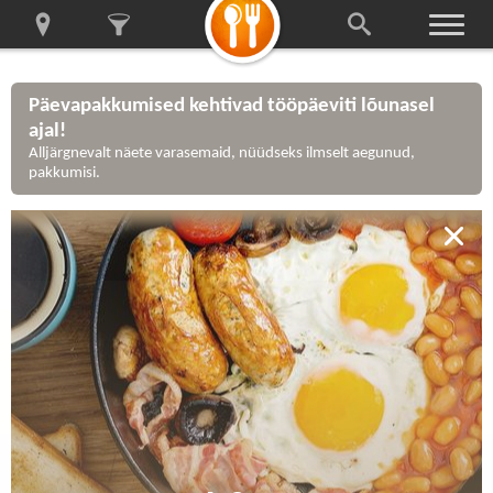
Päevapakkumised kehtivad tööpäeviti lõunasel
ajal!
Alljärgnevalt näete varasemaid, nüüdseks ilmselt aegunud,
pakkumisi.