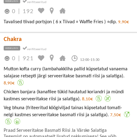
KESKLINN
0
|
192
Tavalised tiivad portsjon ( 6 x Tiivad + Waffle Fries ) +dip.
9,90€
Chakra
KESKLINN
0
|
921
12:00-15:30
Mutton kofta curry (lambahakkliha pallid küpsetatud vanaema
salajase retsepti järgi serveeritakse basmati riisi ja salatiga).
8,90€
Chicken banjara (kanafilee tükid hautatud koriandri ja mündi
kastmes serveeritakse riisi ja salatiga).
8,10€
Veg bhuna (friteeritud köögiviljad tainas küpsetatud tomati-
nelgi kastmes serveeritakse basmati riisi ja salatiga).
7,50€
Praad Serveeritakse Basmati Riisi Ja Värske Salatiga
Tegemist on automaatselt lisatud pakkumisega! See võib