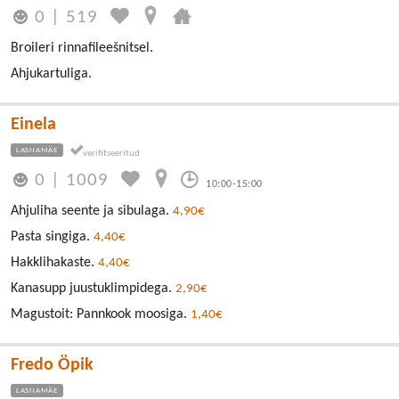
0
|
519
Broileri rinnafileešnitsel.
Ahjukartuliga.
Einela
LASNAMÄE
0
|
1009
10:00-15:00
Ahjuliha seente ja sibulaga.
4,90€
Pasta singiga.
4,40€
Hakklihakaste.
4,40€
Kanasupp juustuklimpidega.
2,90€
Magustoit: Pannkook moosiga.
1,40€
Fredo Öpik
LASNAMÄE