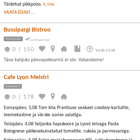
Täidetud pikkpoiss.
6,50€
VAATA EDASI ...
Bussipargi Bistroo
MUSTAMÄE
0
|
150
10:00-15:00
Täna kahjuks päevapakkumisi ei ole. Vabandame!
Cafe Lyon Meistri
HAABERSTI
0
|
178
Esmaspäev, 3,08 Tom kha Prantsuse seakael cowboy-kartulite,
leemekastme ja värske suvise salatiga.
Teisipäev, 4,08 Seljanka hapukoore ja Lyoni leivaga Pasta
Bolognese päikesekuivatatud tomatite, rukola ja parmesaniga.