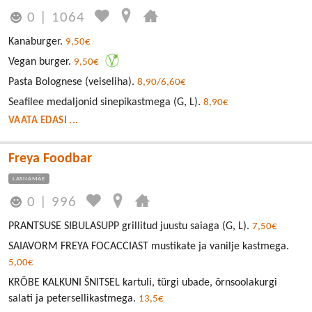
0
|
1064
Kanaburger.
9,50€
Vegan burger.
9,50€
Pasta Bolognese (veiseliha).
8,90/6,60€
Seafilee medaljonid sinepikastmega (G, L).
8,90€
VAATA EDASI ...
Freya Foodbar
LASNAMÄE
0
|
996
PRANTSUSE SIBULASUPP grillitud juustu saiaga (G, L).
7,50€
SAIAVORM FREYA FOCACCIAST mustikate ja vanilje kastmega.
5,00€
KRÕBE KALKUNI ŠNITSEL kartuli, türgi ubade, õrnsoolakurgi
salati ja petersellikastmega.
13,5€