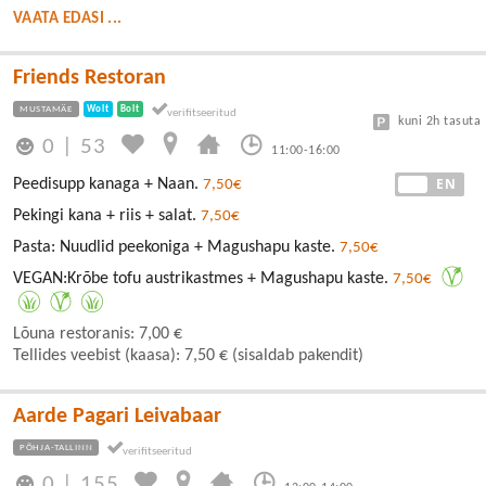
VAATA EDASI ...
Friends Restoran
MUSTAMÄE
Wolt
Bolt
kuni 2h tasuta
0
|
53
11:00-16:00
EE
EN
Peedisupp kanaga + Naan.
7,50€
Pekingi kana + riis + salat.
7,50€
Pasta: Nuudlid peekoniga + Magushapu kaste.
7,50€
VEGAN:Krõbe tofu austrikastmes + Magushapu kaste.
7,50€
Lõuna restoranis: 7,00 €
Tellides veebist (kaasa): 7,50 € (sisaldab pakendit)
Aarde Pagari Leivabaar
PÕHJA-TALLINN
0
|
155