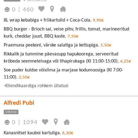
0
|
460
XL wrap kebabiga + friikartulid + Coca-Cola.
9,90€
BBQ burger - Brioch sai, veise pihv, frillis, tomat, marineeritud
kurk, cheddar juust, BBQ kaste.
7,50€
Praemuna peekoni, värske salatiga ja ketšupiga.
5,50€
Rikkalik ja tummine päevasupp hapukoorega, serveeritud
krõbeda seemneleivaga või lihapirukaga (Kl 11:00-15:00).
4,25€
Soe puder kuldse võisilma ja marjase kodumoosiga (Kl 7:00-
11:00).
2,50€
-Kliendikaardiga rohkem üllatusi
Alfredi Pubi
NÕMME
0
|
1094
Kanasnitsel kauboi kartuliga.
6,30€