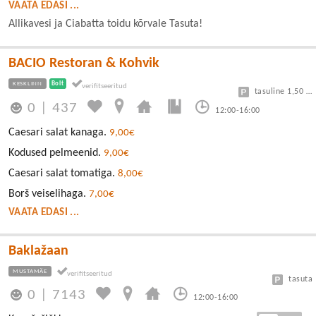
VAATA EDASI ...
Allikavesi ja Ciabatta toidu kõrvale Tasuta!
BACIO Restoran & Kohvik
KESKLINN
Bolt
tasuline 1,50 eur/h
0
|
437
12:00-16:00
Caesari salat kanaga.
9,00€
Kodused pelmeenid.
9,00€
Caesari salat tomatiga.
8,00€
Borš veiselihaga.
7,00€
VAATA EDASI ...
Baklažaan
MUSTAMÄE
tasuta
0
|
7143
12:00-16:00