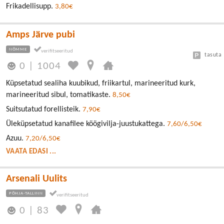
Frikadellisupp.
3,80€
Amps Järve pubi
NÕMME
tasuta
0
|
1004
Küpsetatud sealiha kuubikud, friikartul, marineeritud kurk,
marineeritud sibul, tomatikaste.
8,50€
Suitsutatud forellisteik.
7,90€
Üleküpsetatud kanafilee köögivilja-juustukattega.
7,60/6,50€
Azuu.
7,20/6,50€
VAATA EDASI ...
Arsenali Uulits
PÕHJA-TALLINN
0
|
83