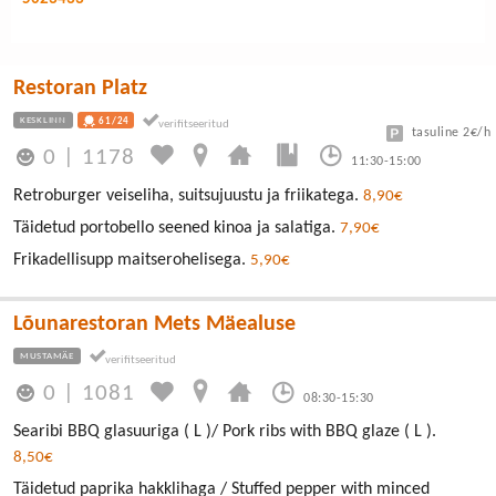
Restoran Platz
KESKLINN
61/24
tasuline 2€/h
0
|
1178
11:30-15:00
Retroburger veiseliha, suitsujuustu ja friikatega.
8,90€
Täidetud portobello seened kinoa ja salatiga.
7,90€
Frikadellisupp maitserohelisega.
5,90€
Lõunarestoran Mets Mäealuse
MUSTAMÄE
0
|
1081
08:30-15:30
Searibi BBQ glasuuriga ( L )/ Pork ribs with BBQ glaze ( L ).
8,50€
Täidetud paprika hakklihaga / Stuffed pepper with minced