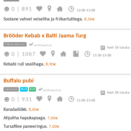
0
|
891
12:00-15:00
Soolane vahvel veiseliha ja friikartulitega.
8,50€
Brööder Kebab x Balti Jaama Turg
PÕHJA-TALLINN
kuni 1h tasuta
0
|
1067
11:30-15:00
Kebabi rull sealihaga.
8,90€
Buffalo pubi
KRISTIINE
Wolt
Bolt
kuni 2h tasuta
0
|
931
11:00-15:00
Kanašašlõkk.
8,00€
Ahjuliha hapukapsaga.
7,00€
Tursafilee paneeringus.
7,00€