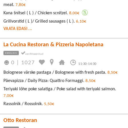
meat.
7,80€
Kana šnitsel ( L ) / Chicken scnitzel.
8,00€
Grillvorstid ( L )/ Grilled sausages ( L ).
6,10€
VAATA EDASI ...
La Cucina Restoran & Pizzeria Napoletana
KESKLINN
0
|
1027
11:30-14:30
Bolognese värske pastaga / Bolognese with fresh pasta.
8,50€
Päevapizza / Daily Pizza: Quattro Formaggi.
8,50€
Teriyaki lõhe poke salatiga / Poke salad with teriyaki salmon.
7,00€
Rassolnik / Rossolnik.
5,50€
Otto Restoran