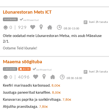
Lõunarestoran Mets ICT
MUSTAMÄE
kuni 2h tasuta
0
|
929
08:30-15:00
Olete oodatud meie Lõunarestoran Metsa, mis asub Mäealuse
2/1.
Ootame Teid lõunale!
Maaema söögituba
LASNAMÄE
84/34
kuni 2h tasuta
0
|
4096
08:30-16:00
Keefiri marinaadis karbonaad.
8,00€
Juustuga paneeritud kanafilee.
8,00€
Kanavarras paprika ja suvikõrvitsaga.
7,80€
Ahjuliha praesibulaga.
7,80€