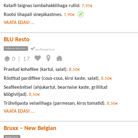
Kataifi taignas lambahakklihaga rullid.
7,95€
Rootsi lihapall sinepikastmes.
7,90€
VAATA EDASI ...
BLU Resto
PÕHJA-TALLINN
0
|
17
Praetud kohafilee (kartul, salat).
8,50€
Röstitud pardifilee (cous-cous, kirsi kaste, salat).
8,50€
Seafileešnitsel (ahjukartul, bearnaise kaste, grillitud
köögiviljad).
8,50€
Trühvlipasta veiselihaga (parmesan, kirss tomatid).
8,50€
VAATA EDASI ...
Bruxx – New Belgian
KESKLINN