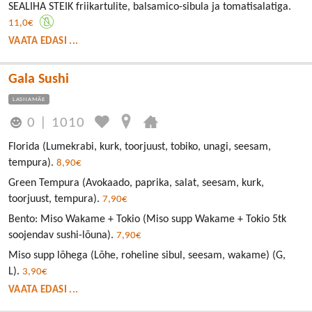
SEALIHA STEIK friikartulite, balsamico-sibula ja tomatisalatiga.
11,0€
VAATA EDASI ...
Gala Sushi
LASNAMÄE
0
|
1010
Florida (Lumekrabi, kurk, toorjuust, tobiko, unagi, seesam,
tempura).
8,90€
Green Tempura (Avokaado, paprika, salat, seesam, kurk,
toorjuust, tempura).
7,90€
Bento: Miso Wakame + Tokio (Miso supp Wakame + Tokio 5tk
soojendav sushi-lõuna).
7,90€
Miso supp lõhega (Lõhe, roheline sibul, seesam, wakame) (G,
L).
3,90€
VAATA EDASI ...