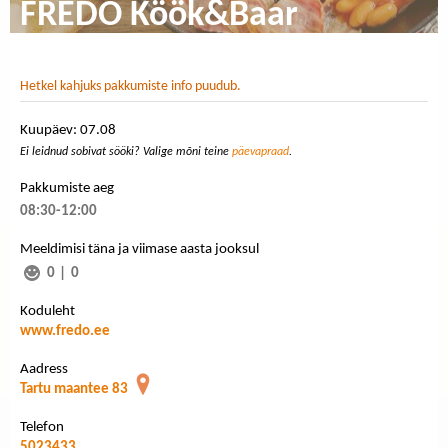
FREDO Köök&Baar
Hetkel kahjuks pakkumiste info puudub.
Kuupäev: 07.08
Ei leidnud sobivat sööki? Valige mõni teine
päevapraad
.
Pakkumiste aeg
08:30-12:00
Meeldimisi täna ja viimase aasta jooksul
0
|
0
Koduleht
www.fredo.ee
Aadress
Tartu maantee 83
Telefon
5023433