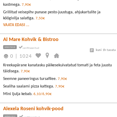
kastmega.
7,90€
Grillitud veisepihv punase pesto-juustuga, ahjukartulite ja
köögivilja salatiga.
7,50€
VAATA EDASI ...
Al Mare Kohvik & Bistroo
KRISTIINE
kuni 1h tasuta
0
|
1024
Kreekapärane kanatasku päikesekuivatatud tomati ja feta juustu
täidisega.
7,90€
Seemne paneeringus tursafilee.
7,90€
Sealiha saalami pizza kattega.
7,90€
Mini ljulja kebab.
6,10/6,90€
Alexela Roseni kohvik-pood
KESKLINN