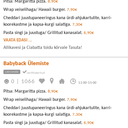
Pitsa: Margaritta pizza.
8,90€
Wrap veiselihaga/ Hawaii burger.
7,90€
Cheddari juustupaneeringus kana ürdi-ahjukartulite, karri-
koorekastme ja kapsa-kurgi salatiga.
7,30€
Pasta singi ja juustuga/ Grillitud kanasalat.
6,90€
VAATA EDASI ...
Allikavesi ja Ciabatta toidu kõrvale Tasuta!
Babyback Ülemiste
LASNAMÄE
0
|
1066
11:00-15:00
Pitsa: Margaritta pizza.
8,90€
Wrap veiselihaga/ Hawaii burger.
7,90€
Cheddari juustupaneeringus kana ürdi-ahjukartulite, karri-
koorekastme ja kapsa-kurgi salatiga.
7,30€
Pasta singi ja juustuga/ Grillitud kanasalat.
6,90€