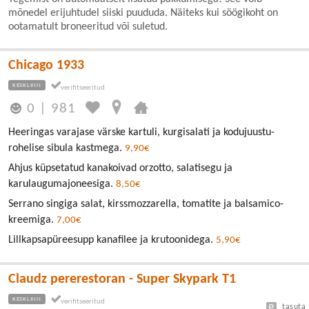
mõnedel erijuhtudel siiski puududa. Näiteks kui söögikoht on
ootamatult broneeritud või suletud.
Chicago 1933
KESKLINN
0
|
981
Heeringas varajase värske kartuli, kurgisalati ja kodujuustu-
rohelise sibula kastmega.
9,90€
Ahjus küpsetatud kanakoivad orzotto, salatisegu ja
karulaugumajoneesiga.
8,50€
Serrano singiga salat, kirssmozzarella, tomatite ja balsamico-
kreemiga.
7,00€
Lillkapsapüreesupp kanafilee ja krutoonidega.
5,90€
Claudz pererestoran - Super Skypark T1
KESKLINN
tasuta