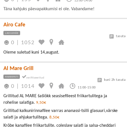
12:00-14:00
Täna kahjuks päevapakkumisi ei ole. Vabandame!
Airo Cafe
LASNAMÄE
tasuta
0
|
1052
Oleme suletud kuni 14,august.
Al Mare Grill
HAABERSTI
kuni 2h tasuta
0
|
1014
11:00-15:00
Grillitud AL MARE šašlõkk seasisefileest friikartulitega ja
rohelise salatiga.
9,50€
Grillitud kalkunirinnafilee varras ananassi-tsilli glasuuri,värske
salati ja ahjukartulitega.
8,50€
Krõbe kanafilee friikartulite, coleslaw salati ja salsa-cheddari