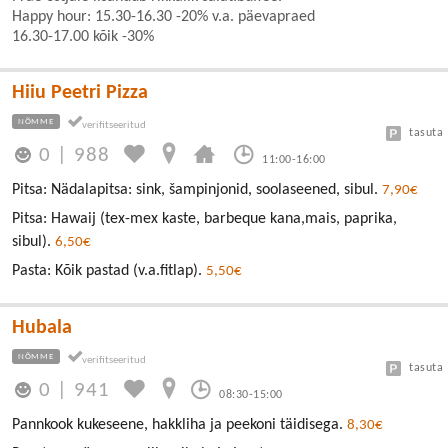
Happy hour: 15.30-16.30 -20% v.a. päevapraed
16.30-17.00 kõik -30%
Hiiu Peetri Pizza
NÕMME
tasuta
0
|
988
11:00-16:00
Pitsa: Nädalapitsa: sink, šampinjonid, soolaseened, sibul.
7,90€
Pitsa: Hawaij (tex-mex kaste, barbeque kana,mais, paprika,
sibul).
6,50€
Pasta: Kõik pastad (v.a.fitlap).
5,50€
Hubala
NÕMME
tasuta
0
|
941
08:30-15:00
Pannkook kukeseene, hakkliha ja peekoni täidisega.
8,30€