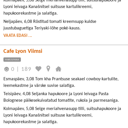
Kolmapäev, 5,08 Selge meriahvenasupp tilli, suitsuhapukoore ja
Lyoni leivaga Kanašnitsel suitsuse kartulikreemi,
hapukoorekastme ja salatiga.
Neljapäev, 6,08 Röstitud tomati kreemsupp kuldse
juustubaguetiga Teriyaki-lõhe poké-kauss.
VAATA EDASI ...
Cafe Lyon Viimsi
HARJUMAA
0
|
189
Esmaspäev, 3,08 Tom kha Prantsuse seakael cowboy-kartulite,
leemekastme ja värske suvise salatiga.
Teisipäev, 4,08 Seljanka hapukoore ja Lyoni leivaga Pasta
Bolognese päikesekuivatatud tomatite, rukola ja parmesaniga.
Kolmapäev, 5,08 Selge meriahvenasupp tilli, suitsuhapukoore ja
Lyoni leivaga Kanašnitsel suitsuse kartulikreemi,
hapukoorekastme ja salatiga.