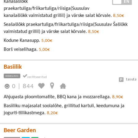
EE
EN
Kanašašlǒkk
praekartuliga/friikartuliga/riisiga(Suusulav
kanašašlõkk valmistatud grillil) ja värske salat kõrvale.
8,50€
Seašašlõkk praekartuliga/friikartuliga/riisiga(Suusulav Šašlõkk
valmistatud grillil) ja värske salat kõrvale.
8,50€
Kodune Kanasupp.
5,00€
Borš veiselihaga.
5,00€
Basiilik
KESKLINN
tasuta
0
|
844
Ahjupasta ploomtomatite, BBQ kana ja mozzarellaga.
8,90€
Basiiliku majasalat soolalõhe, grillitud kartuli, keedumuna ja
jogurti-tillikastmega.
8,20€
Beer Garden