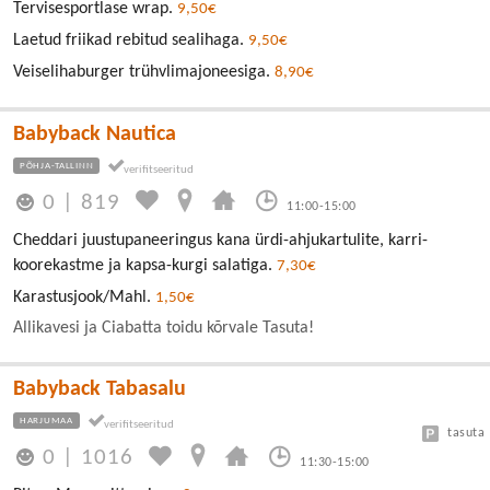
Tervisesportlase wrap.
9,50€
Laetud friikad rebitud sealihaga.
9,50€
Veiselihaburger trühvlimajoneesiga.
8,90€
Babyback Nautica
PÕHJA-TALLINN
0
|
819
11:00-15:00
Cheddari juustupaneeringus kana ürdi-ahjukartulite, karri-
koorekastme ja kapsa-kurgi salatiga.
7,30€
Karastusjook/Mahl.
1,50€
Allikavesi ja Ciabatta toidu kõrvale Tasuta!
Babyback Tabasalu
HARJUMAA
tasuta
0
|
1016
11:30-15:00