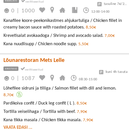
KESKLINN
tasuline 7€/24h
0
|
1000
12:00-14:00
Kanafilee koore-peekonikastmes ahjukartuliga / Chicken fillet in
creamy bacon sauce with roasted potatoes.
8,50€
Krevetisalat avokaadoga / Shrimp and avocado salad.
7,00€
Kana nuudlisupp / Chicken noodle supp.
5,50€
Lõunarestoran Mets Lelle
KRISTIINE
kuni 4h tasuta
0
|
1087
08:30-15:00
Lõhefilee sidruni ja tilliga / Salmon fillet with dill and lemon.
8,70€
Pardikoiva confit / Duck leg confit ( L ).
8,50€
Tortilla veiselihaga / Tortilla with beef.
7,90€
Kana tikka masala / Chicken tikka masala.
7,90€
VAATA EDASI ...