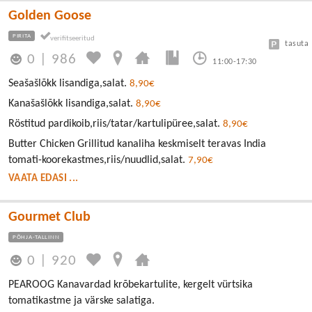
Golden Goose
PIRITA
tasuta
0
|
986
11:00-17:30
Seašašlõkk lisandiga,salat.
8,90€
Kanašašlõkk lisandiga,salat.
8,90€
Röstitud pardikoib,riis/tatar/kartulipüree,salat.
8,90€
Butter Chicken Grillitud kanaliha keskmiselt teravas India
tomati-koorekastmes,riis/nuudlid,salat.
7,90€
VAATA EDASI ...
Gourmet Club
PÕHJA-TALLINN
0
|
920
PEAROOG Kanavardad krõbekartulite, kergelt vürtsika
tomatikastme ja värske salatiga.