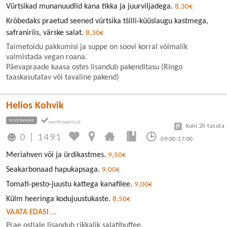
Vürtsikad munanuudlid kana tikka ja juurviljadega.
8,30€
Krõbedaks praetud seened vürtsika tšilli-küüslaugu kastmega,
safraniriis, värske salat.
8,30€
Taimetoidu pakkumisi ja suppe on soovi korral võimalik
valmistada vegan roana.
Päevapraade kaasa ostes lisandub pakenditasu (Ringo
taaskasutatav või tavaline pakend)
Helios Kohvik
MUSTAMÄE
kuni 2h tasuta
0
|
1491
09:00-17:00
Meriahven või ja ürdikastmes.
9,50€
Seakarbonaad hapukapsaga.
9,00€
Tomati-pesto-juustu kattega kanafilee.
9,00€
Külm heeringa kodujuustukaste.
8,50€
VAATA EDASI ...
Prae ostjale lisandub rikkalik salatibuffee.