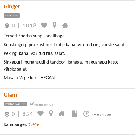
Ginger
KESKLINN
0
|
1018
Tomati Shorba supp kanalihaga.
Küüslaugu-pipra kastmes krõbe kana, vokitud riis, värske salat.
Pekingi kana, vokitud riis, salat.
Singapuri munanuudlid tandoori kanaga, magushapu kaste,
värske salat.
Masala Vege karri VEGAN.
Gläm
PÕHJA-TALLINN
0
|
854
12:00-15:00
Kanaburger.
7,90€