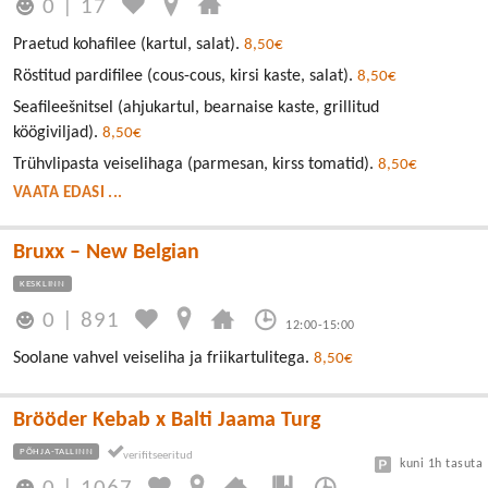
0
|
17
Praetud kohafilee (kartul, salat).
8,50€
Röstitud pardifilee (cous-cous, kirsi kaste, salat).
8,50€
Seafileešnitsel (ahjukartul, bearnaise kaste, grillitud
köögiviljad).
8,50€
Trühvlipasta veiselihaga (parmesan, kirss tomatid).
8,50€
VAATA EDASI ...
Bruxx – New Belgian
KESKLINN
0
|
891
12:00-15:00
Soolane vahvel veiseliha ja friikartulitega.
8,50€
Brööder Kebab x Balti Jaama Turg
PÕHJA-TALLINN
kuni 1h tasuta