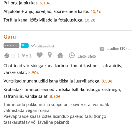
Puljong ja pirukas.
5,10€
Ahjulõhe + ahjujuurviljad, koore-sinepi kaste.
10,5€
Tortilla kana, köögiviljade ja fetajuustuga.
10,2€
Guru
KESKLINN
Wolt
tasuline EP24 või Vanalinn
0
|
991
12:00-15:00
Chattinad vürtsidega kana kookose-tomatikastmes, safraniriis,
värske salat.
8,90€
Vürtsikad munanuudlid kana tikka ja juurviljadega.
8,30€
Krõbedaks praetud seened vürtsika tšilli-küüslaugu kastmega,
safraniriis, värske salat.
8,30€
Taimetoidu pakkumisi ja suppe on soovi korral võimalik
valmistada vegan roana.
Päevapraade kaasa ostes lisandub pakenditasu (Ringo
taaskasutatav või tavaline pakend)