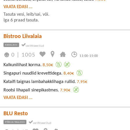
VAATA EDASI ...
Tasuta vesi, leib/sai, või.
Iga 6 praad tasuta.
Bistroo Liivalaia
KESKLINN
0
|
1005
11:00-15:00
Kalkunilihast korma.
8,50€
Singapuri nuudlid krevettidega.
8,40€
Kataifi taignas lambahakklihaga rullid.
7,95€
Rootsi lihapall sinepikastmes.
7,90€
VAATA EDASI ...
BLU Resto
PÕHJA-TALLINN