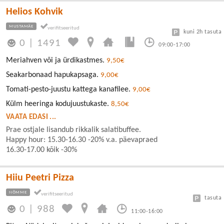
Helios Kohvik
MUSTAMÄE
kuni 2h tasuta
0
|
1491
09:00-17:00
Meriahven või ja ürdikastmes.
9,50€
Seakarbonaad hapukapsaga.
9,00€
Tomati-pesto-juustu kattega kanafilee.
9,00€
Külm heeringa kodujuustukaste.
8,50€
VAATA EDASI ...
Prae ostjale lisandub rikkalik salatibuffee.
Happy hour: 15.30-16.30 -20% v.a. päevapraed
16.30-17.00 kõik -30%
Hiiu Peetri Pizza
NÕMME
tasuta
0
|
988
11:00-16:00