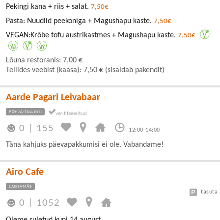
Pekingi kana + riis + salat.
7,50€
Pasta: Nuudlid peekoniga + Magushapu kaste.
7,50€
VEGAN:Krõbe tofu austrikastmes + Magushapu kaste.
7,50€
Lõuna restoranis: 7,00 €
Tellides veebist (kaasa): 7,50 € (sisaldab pakendit)
Aarde Pagari Leivabaar
PÕHJA-TALLINN
0
|
155
12:00-14:00
Täna kahjuks päevapakkumisi ei ole. Vabandame!
Airo Cafe
LASNAMÄE
tasuta
0
|
1052