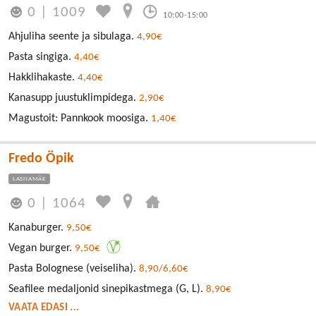
0
|
1009
10:00-15:00
Ahjuliha seente ja sibulaga.
4,90€
Pasta singiga.
4,40€
Hakklihakaste.
4,40€
Kanasupp juustuklimpidega.
2,90€
Magustoit: Pannkook moosiga.
1,40€
Fredo Öpik
LASNAMÄE
0
|
1064
Kanaburger.
9,50€
Vegan burger.
9,50€
Pasta Bolognese (veiseliha).
8,90/6,60€
Seafilee medaljonid sinepikastmega (G, L).
8,90€
VAATA EDASI ...