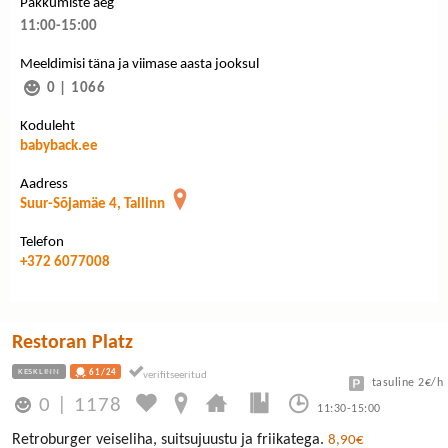
Pakkumiste aeg
11:00-15:00
Meeldimisi täna ja viimase aasta jooksul
0
|
1066
Koduleht
babyback.ee
Aadress
Suur-Sõjamäe 4, Tallinn
Telefon
+372 6077008
Restoran Platz
KESKLINN
61/24
tasuline 2€/h
0
|
1178
11:30-15:00
Retroburger veiseliha, suitsujuustu ja friikatega.
8,90€