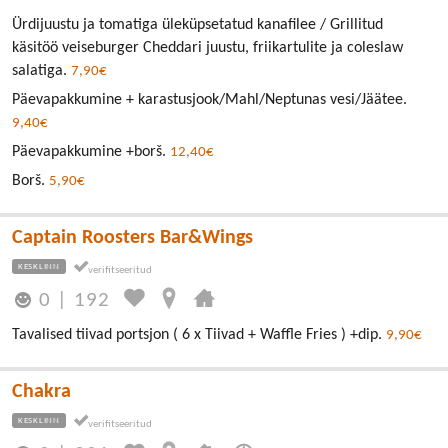
Ürdijuustu ja tomatiga üleküpsetatud kanafilee / Grillitud
käsitöö veiseburger Cheddari juustu, friikartulite ja coleslaw
salatiga.
7,90€
Päevapakkumine + karastusjook/Mahl/Neptunas vesi/Jäätee.
9,40€
Päevapakkumine +borš.
12,40€
Borš.
5,90€
Captain Roosters Bar&Wings
KESKLINN
0
|
192
Tavalised tiivad portsjon ( 6 x Tiivad + Waffle Fries ) +dip.
9,90€
Chakra
KESKLINN