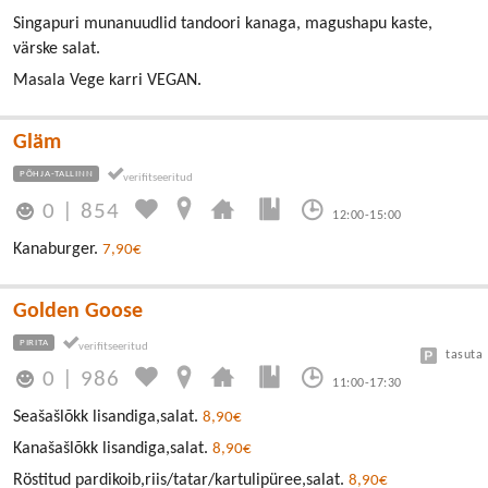
Singapuri munanuudlid tandoori kanaga, magushapu kaste,
värske salat.
Masala Vege karri VEGAN.
Gläm
PÕHJA-TALLINN
0
|
854
12:00-15:00
Kanaburger.
7,90€
Golden Goose
PIRITA
tasuta
0
|
986
11:00-17:30
Seašašlõkk lisandiga,salat.
8,90€
Kanašašlõkk lisandiga,salat.
8,90€
Röstitud pardikoib,riis/tatar/kartulipüree,salat.
8,90€