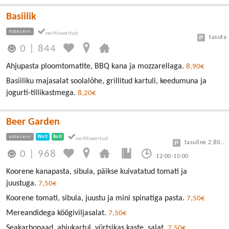
Basiilik
KESKLINN
tasuta
0
|
844
Ahjupasta ploomtomatite, BBQ kana ja mozzarellaga.
8,90€
Basiiliku majasalat soolalõhe, grillitud kartuli, keedumuna ja
jogurti-tillikastmega.
8,20€
Beer Garden
KESKLINN
Wolt
Bolt
tasuline 2,80/30min
0
|
968
12:00-15:00
Koorene kanapasta, sibula, päikse kuivatatud tomati ja
juustuga.
7,50€
Koorene tomati, sibula, juustu ja mini spinatiga pasta.
7,50€
Mereandidega köögiviljasalat.
7,50€
Seakarbonaad, ahjukartul, vürtsikas kaste, salat.
7,50€