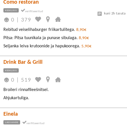
Como restoran
KESKLINN
kuni 2h tasuta
0
|
379
Rebitud veiselihaburger friikartulitega.
8,90€
Pitsa: Pitsa tuunikala ja punase sibulaga.
8,90€
Seljanka leiva krutoonide ja hapukoorega.
5,90€
Drink Bar & Grill
KESKLINN
0
|
519
Broileri rinnafileešnitsel.
Ahjukartuliga.
Einela
LASNAMÄE