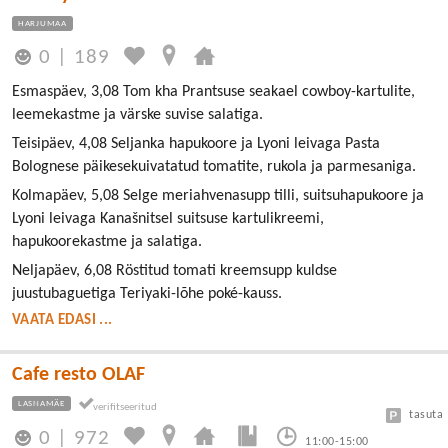
HARJUMAA
0
|
189
Esmaspäev, 3,08 Tom kha Prantsuse seakael cowboy-kartulite,
leemekastme ja värske suvise salatiga.
Teisipäev, 4,08 Seljanka hapukoore ja Lyoni leivaga Pasta
Bolognese päikesekuivatatud tomatite, rukola ja parmesaniga.
Kolmapäev, 5,08 Selge meriahvenasupp tilli, suitsuhapukoore ja
Lyoni leivaga Kanašnitsel suitsuse kartulikreemi,
hapukoorekastme ja salatiga.
Neljapäev, 6,08 Röstitud tomati kreemsupp kuldse
juustubaguetiga Teriyaki-lõhe poké-kauss.
VAATA EDASI ...
Cafe resto OLAF
LASNAMÄE
tasuta
0
|
972
11:00-15:00