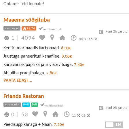
Ootame Teid lõunale!
Maaema söögituba
LASNAMÄE
84/34
kuni 2h tasuta
1
|
4094
08:30-16:00
Keefiri marinaadis karbonaad.
8,00€
Juustuga paneeritud kanafilee.
8,00€
Kanavarras paprika ja suvikõrvitsaga.
7,80€
Ahjuliha praesibulaga.
7,80€
VAATA EDASI ...
Friends Restoran
MUSTAMÄE
Wolt
Bolt
kuni 2h tasuta
0
|
53
11:00-16:00
EE
EN
Peedisupp kanaga + Naan.
7,50€