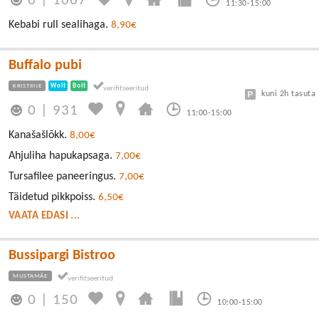
0
|
1067
11:30-15:00
Kebabi rull sealihaga.
8,90€
Buffalo pubi
KRISTIINE
Wolt
Bolt
kuni 2h tasuta
0
|
931
11:00-15:00
Kanašašlõkk.
8,00€
Ahjuliha hapukapsaga.
7,00€
Tursafilee paneeringus.
7,00€
Täidetud pikkpoiss.
6,50€
VAATA EDASI ...
Bussipargi Bistroo
MUSTAMÄE
0
|
150
10:00-15:00