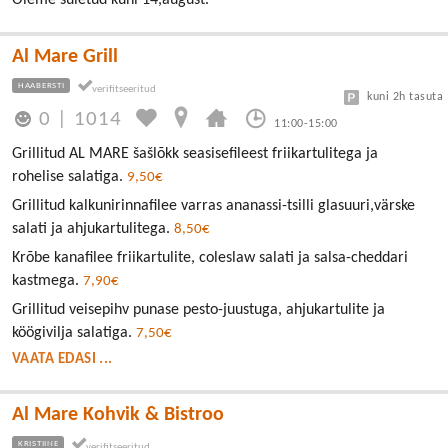
Oleme suletud kuni 14,august.
Al Mare Grill
HAABERSTI
kuni 2h tasuta
0
|
1014
11:00-15:00
Grillitud AL MARE šašlõkk seasisefileest friikartulitega ja
rohelise salatiga.
9,50€
Grillitud kalkunirinnafilee varras ananassi-tsilli glasuuri,värske
salati ja ahjukartulitega.
8,50€
Krõbe kanafilee friikartulite, coleslaw salati ja salsa-cheddari
kastmega.
7,90€
Grillitud veisepihv punase pesto-juustuga, ahjukartulite ja
köögivilja salatiga.
7,50€
VAATA EDASI ...
Al Mare Kohvik & Bistroo
KRISTIINE