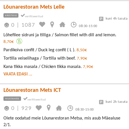
Lõunarestoran Mets Lelle
KRISTIINE
kuni 4h tasuta
0
|
1087
08:30-15:00
Lõhefilee sidruni ja tilliga / Salmon fillet with dill and lemon.
8,70€
Pardikoiva confit / Duck leg confit ( L ).
8,50€
Tortilla veiselihaga / Tortilla with beef.
7,90€
Kana tikka masala / Chicken tikka masala.
7,90€
VAATA EDASI ...
Lõunarestoran Mets ICT
MUSTAMÄE
kuni 2h tasuta
0
|
929
08:30-15:00
Olete oodatud meie Lõunarestoran Metsa, mis asub Mäealuse
2/1.