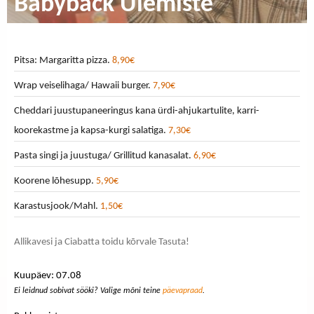
Babyback Ülemiste
Pitsa: Margaritta pizza.
8,90€
Wrap veiselihaga/ Hawaii burger.
7,90€
Cheddari juustupaneeringus kana ürdi-ahjukartulite, karri-
koorekastme ja kapsa-kurgi salatiga.
7,30€
Pasta singi ja juustuga/ Grillitud kanasalat.
6,90€
Koorene lõhesupp.
5,90€
Karastusjook/Mahl.
1,50€
Allikavesi ja Ciabatta toidu kõrvale Tasuta!
Kuupäev: 07.08
Ei leidnud sobivat sööki? Valige mõni teine
päevapraad
.