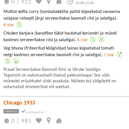
0
|
921
12:00-15:30
Mutton kofta curry (lambahakkliha pallid küpsetatud vanaema
salajase retsepti järgi serveeritakse basmati riisi ja salatiga).
8,90€
Chicken banjara (kanafilee tükid hautatud koriandri ja mündi
kastmes serveeritakse riisi ja salatiga).
8,10€
Veg bhuna (friteeritud köögiviljad tainas küpsetatud tomati-
nelgi kastmes serveeritakse basmati riisi ja salatiga).
7,50€
Praad Serveeritakse Basmati Riisi Ja Värske Salatiga
Tegemist on automaatselt lisatud pakkumisega! See võib
mõnedel erijuhtudel siiski puududa. Näiteks kui söögikoht on
ootamatult broneeritud või suletud.
Chicago 1933
KESKLINN
0
|
981