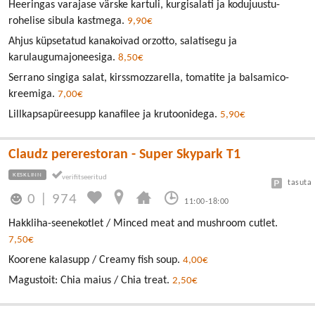
Heeringas varajase värske kartuli, kurgisalati ja kodujuustu-
rohelise sibula kastmega.
9,90€
Ahjus küpsetatud kanakoivad orzotto, salatisegu ja
karulaugumajoneesiga.
8,50€
Serrano singiga salat, kirssmozzarella, tomatite ja balsamico-
kreemiga.
7,00€
Lillkapsapüreesupp kanafilee ja krutoonidega.
5,90€
Claudz pererestoran - Super Skypark T1
KESKLINN
tasuta
0
|
974
11:00-18:00
Hakkliha-seenekotlet / Minced meat and mushroom cutlet.
7,50€
Koorene kalasupp / Creamy fish soup.
4,00€
Magustoit: Chia maius / Chia treat.
2,50€