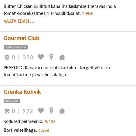
Butter Chicken Grillitud kanaliha keskmiselt teravas India
tomati-koorekastmes,riis/nuudlid,salat.
7,90€
VAATA EDASI ...
Gourmet Club
PÕHJA-TALLINN
0
|
920
PEAROOG Kanavardad krõbekartulite, kergelt vürtsika
tomatikastme ja värske salatiga.
Grenka Kohvik
KESKLINN
0
|
992
Kodused pelmeenid.
9,20€
Borš veiselihaga.
6,50€