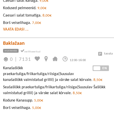
Caesari salat kanaga.
9,00€
Kodused pelmeenid.
9,00€
Caesari salat tomatiga.
8,00€
Borš veiselihaga.
7,00€
VAATA EDASI ...
Baklažaan
MUSTAMÄE
tasuta
0
|
7131
12:00-16:00
EE
EN
Kanašašlǒkk
praekartuliga/friikartuliga/riisiga(Suusulav
kanašašlõkk valmistatud grillil) ja värske salat kõrvale.
8,50€
Seašašlõkk praekartuliga/friikartuliga/riisiga(Suusulav Šašlõkk
valmistatud grillil) ja värske salat kõrvale.
8,50€
Kodune Kanasupp.
5,00€
Borš veiselihaga.
5,00€