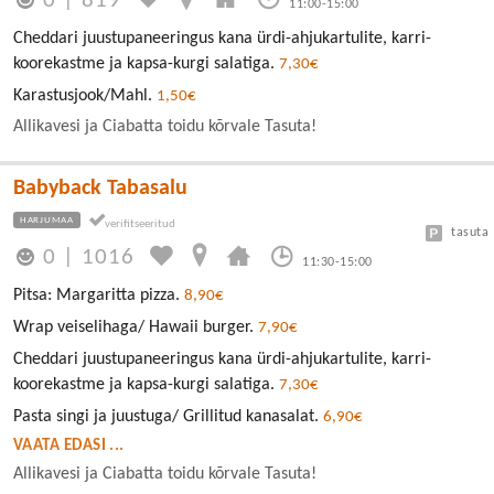
0
|
819
11:00-15:00
Cheddari juustupaneeringus kana ürdi-ahjukartulite, karri-
koorekastme ja kapsa-kurgi salatiga.
7,30€
Karastusjook/Mahl.
1,50€
Allikavesi ja Ciabatta toidu kõrvale Tasuta!
Babyback Tabasalu
HARJUMAA
tasuta
0
|
1016
11:30-15:00
Pitsa: Margaritta pizza.
8,90€
Wrap veiselihaga/ Hawaii burger.
7,90€
Cheddari juustupaneeringus kana ürdi-ahjukartulite, karri-
koorekastme ja kapsa-kurgi salatiga.
7,30€
Pasta singi ja juustuga/ Grillitud kanasalat.
6,90€
VAATA EDASI ...
Allikavesi ja Ciabatta toidu kõrvale Tasuta!