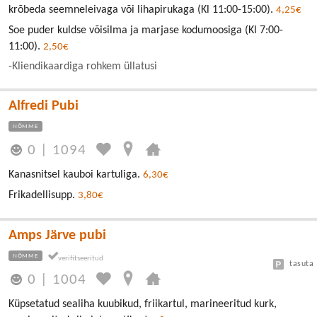
krõbeda seemneleivaga või lihapirukaga (Kl 11:00-15:00).
4,25€
Soe puder kuldse võisilma ja marjase kodumoosiga (Kl 7:00-
11:00).
2,50€
-Kliendikaardiga rohkem üllatusi
Alfredi Pubi
NÕMME
0
|
1094
Kanasnitsel kauboi kartuliga.
6,30€
Frikadellisupp.
3,80€
Amps Järve pubi
NÕMME
tasuta
0
|
1004
Küpsetatud sealiha kuubikud, friikartul, marineeritud kurk,