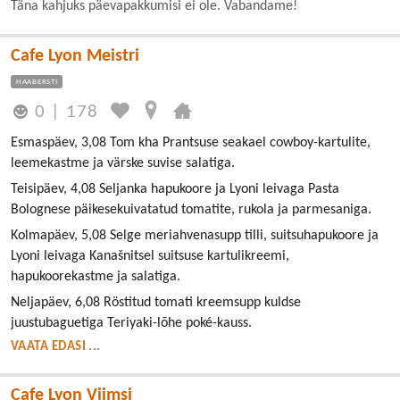
Täna kahjuks päevapakkumisi ei ole. Vabandame!
Cafe Lyon Meistri
HAABERSTI
0
|
178
Esmaspäev, 3,08 Tom kha Prantsuse seakael cowboy-kartulite,
leemekastme ja värske suvise salatiga.
Teisipäev, 4,08 Seljanka hapukoore ja Lyoni leivaga Pasta
Bolognese päikesekuivatatud tomatite, rukola ja parmesaniga.
Kolmapäev, 5,08 Selge meriahvenasupp tilli, suitsuhapukoore ja
Lyoni leivaga Kanašnitsel suitsuse kartulikreemi,
hapukoorekastme ja salatiga.
Neljapäev, 6,08 Röstitud tomati kreemsupp kuldse
juustubaguetiga Teriyaki-lõhe poké-kauss.
VAATA EDASI ...
Cafe Lyon Viimsi