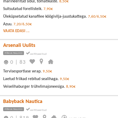
marineeritud sibul, tomatikaste.
8,50€
Suitsutatud forellisteik.
7,90€
Üleküpsetatud kanafilee köögivilja-juustukattega.
7,60/6,50€
Azuu.
7,20/6,50€
VAATA EDASI ...
Arsenali Uulits
PÕHJA-TALLINN
0
|
83
Tervisesportlase wrap.
9,50€
Laetud friikad rebitud sealihaga.
9,50€
Veiselihaburger trühvlimajoneesiga.
8,90€
Babyback Nautica
PÕHJA-TALLINN