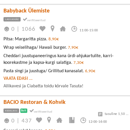
Babyback Ülemiste
LASNAMÄE
0
|
1066
11:00-15:00
Pitsa: Margaritta pizza.
8,90€
Wrap veiselihaga/ Hawaii burger.
7,90€
Cheddari juustupaneeringus kana ürdi-ahjukartulite, karri-
koorekastme ja kapsa-kurgi salatiga.
7,30€
Pasta singi ja juustuga/ Grillitud kanasalat.
6,90€
VAATA EDASI ...
Allikavesi ja Ciabatta toidu kõrvale Tasuta!
BACIO Restoran & Kohvik
KESKLINN
Bolt
tasuline 1,50 eur/h
0
|
437
12:00-16:00