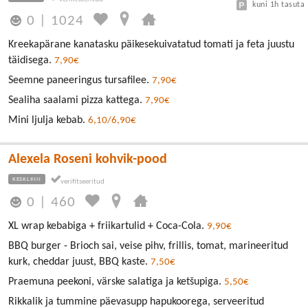
kuni 1h tasuta
0
|
1024
Kreekapärane kanatasku päikesekuivatatud tomati ja feta juustu
täidisega.
7,90€
Seemne paneeringus tursafilee.
7,90€
Sealiha saalami pizza kattega.
7,90€
Mini ljulja kebab.
6,10/6,90€
Alexela Roseni kohvik-pood
KESKLINN
0
|
460
XL wrap kebabiga + friikartulid + Coca-Cola.
9,90€
BBQ burger - Brioch sai, veise pihv, frillis, tomat, marineeritud
kurk, cheddar juust, BBQ kaste.
7,50€
Praemuna peekoni, värske salatiga ja ketšupiga.
5,50€
Rikkalik ja tummine päevasupp hapukoorega, serveeritud