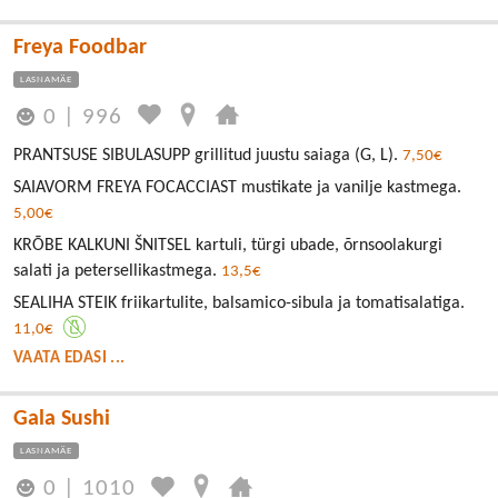
Freya Foodbar
LASNAMÄE
0
|
996
PRANTSUSE SIBULASUPP grillitud juustu saiaga (G, L).
7,50€
SAIAVORM FREYA FOCACCIAST mustikate ja vanilje kastmega.
5,00€
KRÕBE KALKUNI ŠNITSEL kartuli, türgi ubade, õrnsoolakurgi
salati ja petersellikastmega.
13,5€
SEALIHA STEIK friikartulite, balsamico-sibula ja tomatisalatiga.
11,0€
VAATA EDASI ...
Gala Sushi
LASNAMÄE
0
|
1010