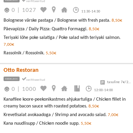
KESKLINN
0
|
1027
11:30-14:30
Bolognese värske pastaga / Bolognese with fresh pasta.
8,50€
Päevapizza / Daily Pizza: Quattro Formaggi.
8,50€
Teriyaki lõhe poke salatiga / Poke salad with teriyaki salmon.
7,00€
Rassolnik / Rossolnik.
5,50€
Otto Restoran
KESKLINN
tasuline 7€/24h
0
|
1000
12:00-14:00
Kanafilee koore-peekonikastmes ahjukartuliga / Chicken fillet in
creamy bacon sauce with roasted potatoes.
8,50€
Krevetisalat avokaadoga / Shrimp and avocado salad.
7,00€
Kana nuudlisupp / Chicken noodle supp.
5,50€