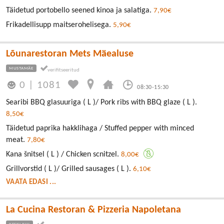
Täidetud portobello seened kinoa ja salatiga.
7,90€
Frikadellisupp maitserohelisega.
5,90€
Lõunarestoran Mets Mäealuse
MUSTAMÄE
0
|
1081
08:30-15:30
Searibi BBQ glasuuriga ( L )/ Pork ribs with BBQ glaze ( L ).
8,50€
Täidetud paprika hakklihaga / Stuffed pepper with minced
meat.
7,80€
Kana šnitsel ( L ) / Chicken scnitzel.
8,00€
Grillvorstid ( L )/ Grilled sausages ( L ).
6,10€
VAATA EDASI ...
La Cucina Restoran & Pizzeria Napoletana