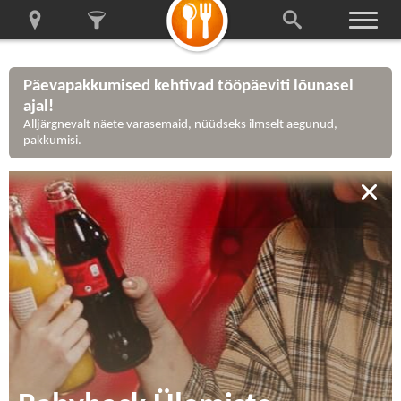
Päevapakkumised kehtivad tööpäeviti lõunasel
ajal!
Alljärgnevalt näete varasemaid, nüüdseks ilmselt aegunud,
pakkumisi.