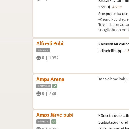
Rikkalik ja tummi
15:00).
4,25€
Soe puder kuldse
-Kliendikaardiga 
Tegemist on autom
söögikoht on oota
Alfredi Pubi
Kanasnitsel kaubo
NÕMME
Frikadellisupp.
3,
0
|
1092
Amps Arena
Täna oleme kahju
KRISTIINE
0
|
788
Amps Järve pubi
Küpsetatud sealih
NÕMME
Suitsutatud forell