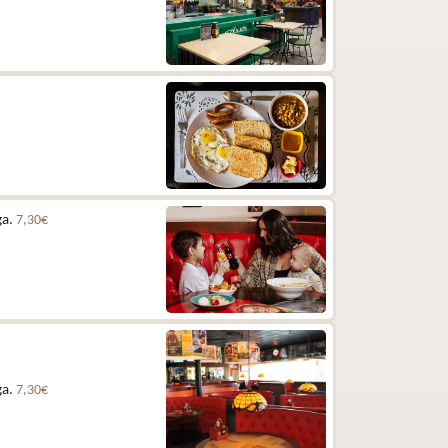
ga.
7,30€
ga.
7,30€