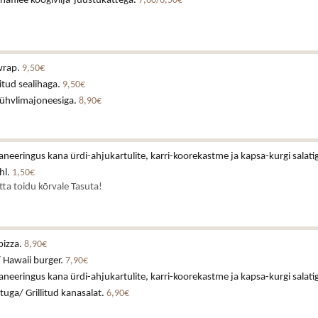
afilee köögivilja-juustukattega.
7,60/6,50€
wrap.
9,50€
itud sealihaga.
9,50€
rühvlimajoneesiga.
8,90€
neeringus kana ürdi-ahjukartulite, karri-koorekastme ja kapsa-kurgi salati
hl.
1,50€
atta toidu kõrvale Tasuta!
pizza.
8,90€
 Hawaii burger.
7,90€
neeringus kana ürdi-ahjukartulite, karri-koorekastme ja kapsa-kurgi salati
stuga/ Grillitud kanasalat.
6,90€