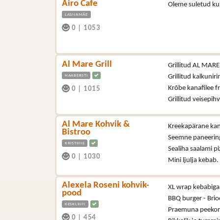
Airo Cafe
Oleme suletud ku
LASNAMÄE
0
|
1053
Al Mare Grill
Grillitud AL MARE š
HAABERSTI
Grillitud kalkuniri
Krõbe kanafilee fr
0
|
1015
Grillitud veisepih
Al Mare Kohvik &
Kreekapärane kana
Bistroo
Seemne paneering
KRISTIINE
Sealiha saalami p
0
|
1030
Mini ljulja kebab.
Alexela Roseni kohvik-
XL wrap kebabiga 
pood
BBQ burger - Brioc
KESKLINN
Praemuna peekoni,
0
|
454