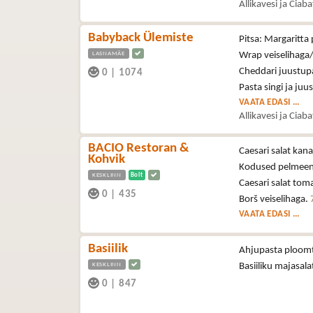
Allikavesi ja Ciab
Babyback Ülemiste
Pitsa: Margaritta 
LASNAMÄE
Wrap veiselihaga/
Cheddari juustupa
0
|
1074
Pasta singi ja juu
VAATA EDASI ...
Allikavesi ja Ciab
BACIO Restoran &
Caesari salat kan
Kohvik
Kodused pelmeen
KESKLINN
Bolt
Caesari salat tom
0
|
435
Borš veiselihaga.
VAATA EDASI ...
Basiilik
Ahjupasta ploomt
KESKLINN
Basiiliku majasala
0
|
847