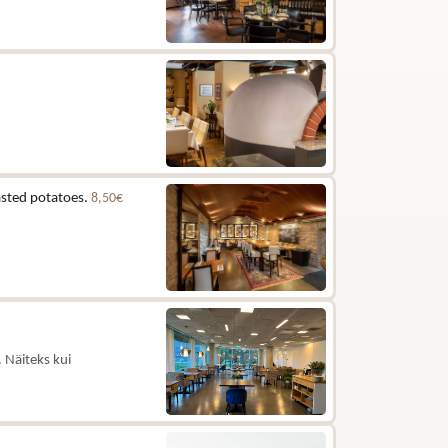
asted potatoes.
8,50€
 Näiteks kui