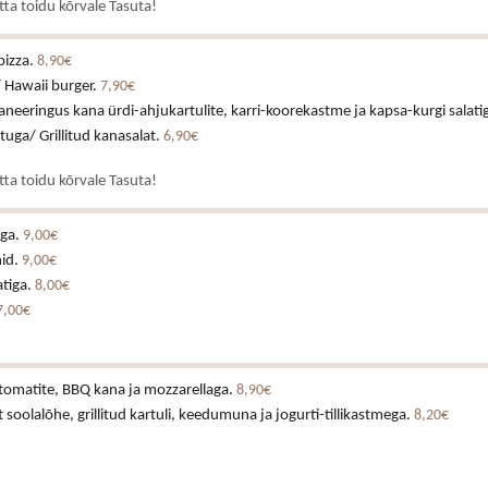
atta toidu kõrvale Tasuta!
pizza.
8,90€
 Hawaii burger.
7,90€
neeringus kana ürdi-ahjukartulite, karri-koorekastme ja kapsa-kurgi salati
stuga/ Grillitud kanasalat.
6,90€
atta toidu kõrvale Tasuta!
aga.
9,00€
id.
9,00€
atiga.
8,00€
7,00€
omatite, BBQ kana ja mozzarellaga.
8,90€
t soolalõhe, grillitud kartuli, keedumuna ja jogurti-tillikastmega.
8,20€