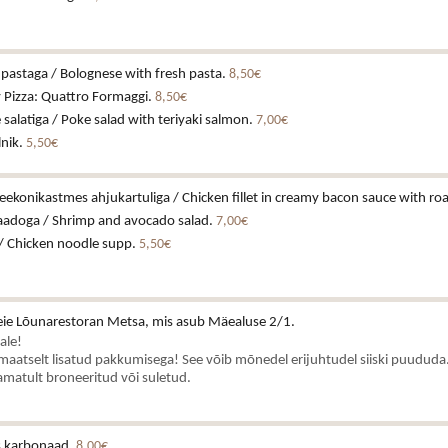
pastaga / Bolognese with fresh pasta.
8,50€
y Pizza: Quattro Formaggi.
8,50€
 salatiga / Poke salad with teriyaki salmon.
7,00€
lnik.
5,50€
eekonikastmes ahjukartuliga / Chicken fillet in creamy bacon sauce with ro
kaadoga / Shrimp and avocado salad.
7,00€
/ Chicken noodle supp.
5,50€
ie Lõunarestoran Metsa, mis asub Mäealuse 2/1.
ale!
aatselt lisatud pakkumisega! See võib mõnedel erijuhtudel siiski puududa.
matult broneeritud või suletud.
is karbonaad.
8,00€