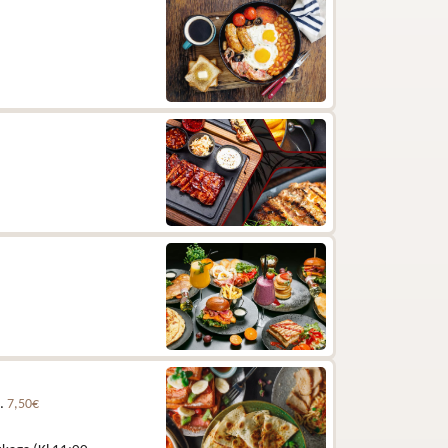
e.
7,50€