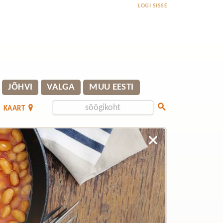
LOGI SISSE
JÕHVI
VALGA
MUU EESTI
KAART