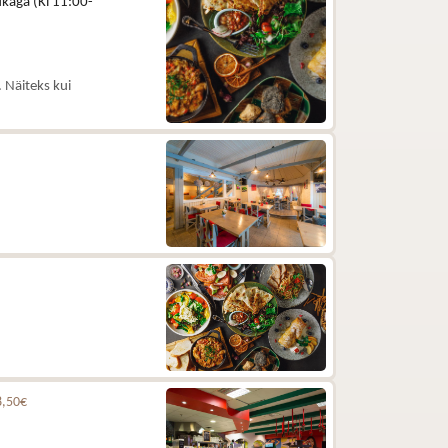
kaga (Kl 11:00-
 Näiteks kui
8,50€