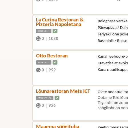
La Cucina Restoran &
Bolognese värske 
Pizzeria Napoletana
Päevapizza / Dail
KESKLINN
Teriyaki lõhe poke
0
|
1030
Rassolnik / Rosso
Otto Restoran
Kanafilee koore-p
KESKLINN
Krevetisalat avo
Kana nuudlisupp 
0
|
999
Lõunarestoran Mets ICT
Olete oodatud me
Ootame Teid lõun
MUSTAMÄE
Tegemist on autom
0
|
926
söögikoht on oota
Maaema söögituba
Keefiri marinaad