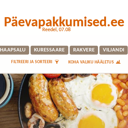
Päevapakkumised.ee
Reedel, 07.08
HAAPSALU
KURESSAARE
RAKVERE
VILJANDI
FILTREERI JA SORTEERI
KOHA VALIKU HÄÄLETUS