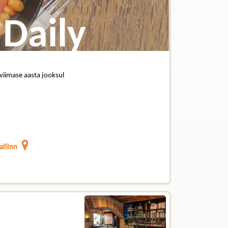
Daily
 viimase aasta jooksul
allinn