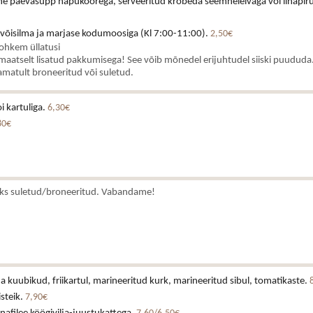
ne päevasupp hapukoorega, serveeritud krõbeda seemneleivaga või lihapiru
 võisilma ja marjase kodumoosiga (Kl 7:00-11:00).
2,50€
rohkem üllatusi
aatselt lisatud pakkumisega! See võib mõnedel erijuhtudel siiski puududa.
matult broneeritud või suletud.
i kartuliga.
6,30€
80€
ks suletud/broneeritud. Vabandame!
a kuubikud, friikartul, marineeritud kurk, marineeritud sibul, tomatikaste.
isteik.
7,90€