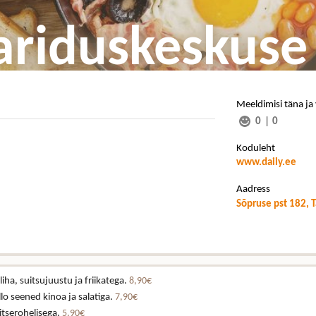
ariduskeskuse 
Meeldimisi täna ja
0
|
0
Koduleht
www.daily.ee
Aadress
Sõpruse pst 182, T
iha, suitsujuustu ja friikatega.
8,90€
lo seened kinoa ja salatiga.
7,90€
itserohelisega.
5,90€