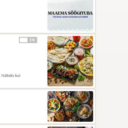
EE
EN
 Näiteks kui