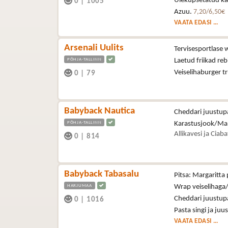
Üleküpsetatud kan
0
|
1005
Azuu.
7,20/6,50€
VAATA EDASI ...
Arsenali Uulits
Tervisesportlase 
PÕHJA-TALLINN
Laetud friikad reb
Veiselihaburger t
0
|
79
Babyback Nautica
Cheddari juustupa
PÕHJA-TALLINN
Karastusjook/Ma
Allikavesi ja Ciab
0
|
814
Babyback Tabasalu
Pitsa: Margaritta 
HARJUMAA
Wrap veiselihaga/
Cheddari juustupa
0
|
1016
Pasta singi ja juu
VAATA EDASI ...