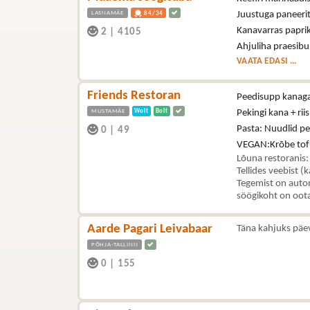
LASNAMÄE
Juustuga paneerit
84/34
Kanavarras paprik
2
|
4105
Ahjuliha praesibu
VAATA EDASI ...
Friends Restoran
Peedisupp kanag
MUSTAMÄE
Wolt
Bolt
Pekingi kana + riis
Pasta: Nuudlid p
0
|
49
VEGAN:Krõbe tof
Lõuna restoranis:
Tellides veebist (
Tegemist on autom
söögikoht on oota
Aarde Pagari Leivabaar
Täna kahjuks päe
PÕHJA-TALLINN
0
|
155