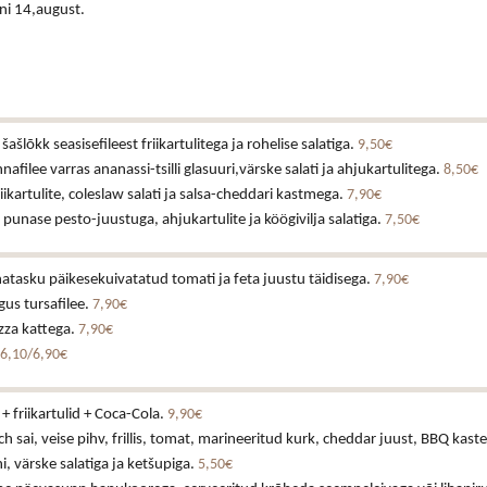
ni 14,august.
ašlõkk seasisefileest friikartulitega ja rohelise salatiga.
9,50€
nnafilee varras ananassi-tsilli glasuuri,värske salati ja ahjukartulitega.
8,50€
iikartulite, coleslaw salati ja salsa-cheddari kastmega.
7,90€
v punase pesto-juustuga, ahjukartulite ja köögivilja salatiga.
7,50€
tasku päikesekuivatatud tomati ja feta juustu täidisega.
7,90€
us tursafilee.
7,90€
izza kattega.
7,90€
6,10/6,90€
+ friikartulid + Coca-Cola.
9,90€
h sai, veise pihv, frillis, tomat, marineeritud kurk, cheddar juust, BBQ kast
 värske salatiga ja ketšupiga.
5,50€