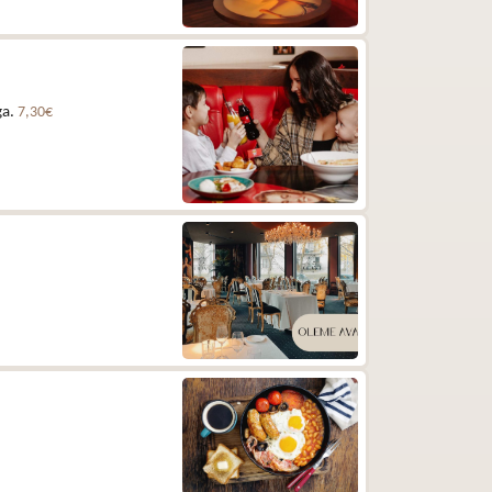
ga.
7,30€