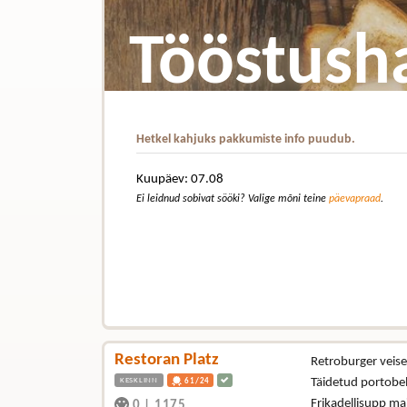
Tööstush
Hetkel kahjuks pakkumiste info puudub.
Kuupäev: 07.08
Ei leidnud sobivat sööki? Valige mõni teine
päevapraad
.
Restoran Platz
Retroburger veisel
KESKLINN
Täidetud portobel
61/24
Frikadellisupp ma
0
|
1175