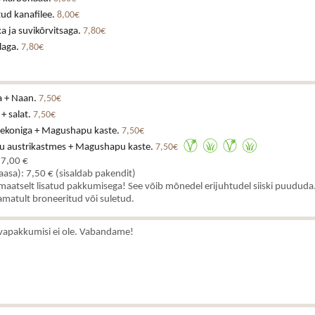
ud kanafilee.
8,00€
a ja suvikõrvitsaga.
7,80€
laga.
7,80€
a + Naan.
7,50€
 + salat.
7,50€
eekoniga + Magushapu kaste.
7,50€
u austrikastmes + Magushapu kaste.
7,50€
 7,00 €
kaasa): 7,50 € (sisaldab pakendit)
aatselt lisatud pakkumisega! See võib mõnedel erijuhtudel siiski puududa.
matult broneeritud või suletud.
vapakkumisi ei ole. Vabandame!