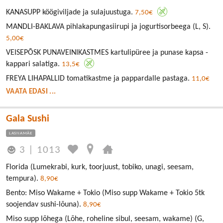
KANASUPP köögiviljade ja sulajuustuga.
7,50€
MANDLI-BAKLAVA pihlakapungasiirupi ja jogurtisorbeega (L, S).
5,00€
VEISEPÕSK PUNAVEINIKASTMES kartulipüree ja punase kapsa -
kappari salatiga.
13,5€
FREYA LIHAPALLID tomatikastme ja pappardalle pastaga.
11,0€
VAATA EDASI ...
Gala Sushi
LASNAMÄE
3
|
1013
Florida (Lumekrabi, kurk, toorjuust, tobiko, unagi, seesam,
tempura).
8,90€
Bento: Miso Wakame + Tokio (Miso supp Wakame + Tokio 5tk
soojendav sushi-lõuna).
8,90€
Miso supp lõhega (Lõhe, roheline sibul, seesam, wakame) (G,