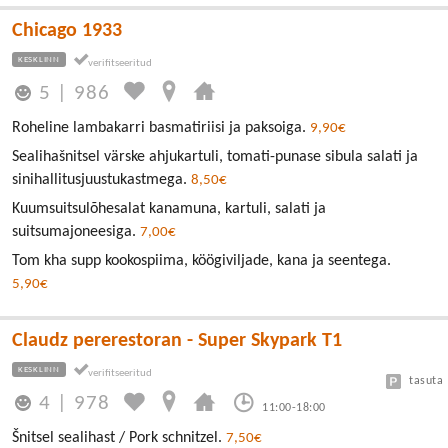
Chicago 1933
KESKLINN
5
|
986
Roheline lambakarri basmatiriisi ja paksoiga.
9,90€
Sealihašnitsel värske ahjukartuli, tomati-punase sibula salati ja
sinihallitusjuustukastmega.
8,50€
Kuumsuitsulõhesalat kanamuna, kartuli, salati ja
suitsumajoneesiga.
7,00€
Tom kha supp kookospiima, köögiviljade, kana ja seentega.
5,90€
Claudz pererestoran - Super Skypark T1
KESKLINN
tasuta
4
|
978
11:00-18:00
Šnitsel sealihast / Pork schnitzel.
7,50€