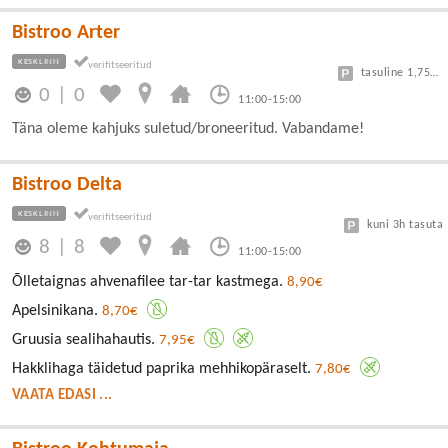
Bistroo Arter
KESKLINN
tasuline 1,75€/30min
0
|
0
11:00-15:00
Täna oleme kahjuks suletud/broneeritud. Vabandame!
Bistroo Delta
KESKLINN
kuni 3h tasuta
8
|
8
11:00-15:00
Õlletaignas ahvenafilee tar-tar kastmega.
8,90€
Apelsinikana.
8,70€
Gruusia sealihahautis.
7,95€
Hakklihaga täidetud paprika mehhikopäraselt.
7,80€
VAATA EDASI ...