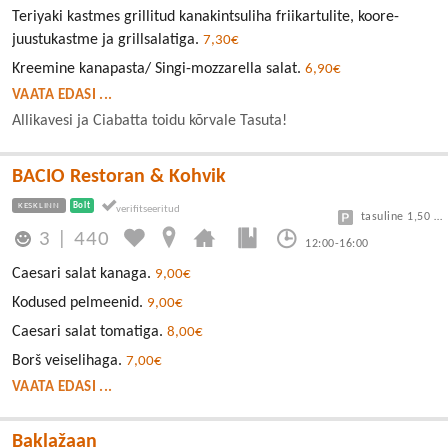
Teriyaki kastmes grillitud kanakintsuliha friikartulite, koore-
juustukastme ja grillsalatiga.
7,30€
Kreemine kanapasta/ Singi-mozzarella salat.
6,90€
VAATA EDASI ...
Allikavesi ja Ciabatta toidu kõrvale Tasuta!
BACIO Restoran & Kohvik
KESKLINN
Bolt
tasuline 1,50 eur/h
3
|
440
12:00-16:00
Caesari salat kanaga.
9,00€
Kodused pelmeenid.
9,00€
Caesari salat tomatiga.
8,00€
Borš veiselihaga.
7,00€
VAATA EDASI ...
Baklažaan