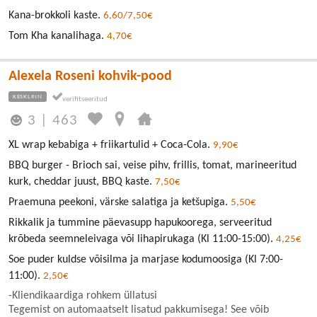
Kana-brokkoli kaste.
6,60/7,50€
Tom Kha kanalihaga.
4,70€
Alexela Roseni kohvik-pood
KESKLINN
3
|
463
XL wrap kebabiga + friikartulid + Coca-Cola.
9,90€
BBQ burger - Brioch sai, veise pihv, frillis, tomat, marineeritud
kurk, cheddar juust, BBQ kaste.
7,50€
Praemuna peekoni, värske salatiga ja ketšupiga.
5,50€
Rikkalik ja tummine päevasupp hapukoorega, serveeritud
krõbeda seemneleivaga või lihapirukaga (Kl 11:00-15:00).
4,25€
Soe puder kuldse võisilma ja marjase kodumoosiga (Kl 7:00-
11:00).
2,50€
-Kliendikaardiga rohkem üllatusi
Tegemist on automaatselt lisatud pakkumisega! See võib