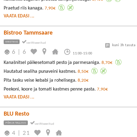
Praetud riis kanaga.
7,90€
VAATA EDASI ...
Bistroo Tammsaare
KRISTIINE
kuni 3h tasuta
6
|
6
11:00-15:00
Kanašnitsel päikesetomati pesto ja parmesaniga.
8,70€
Hautatud sealiha punaveini kastmes.
8,50€
Pita tasku veise kebabi ja rohelisega.
8,20€
Peekoni, koore ja tomati kastmes penne pasta.
7,90€
VAATA EDASI ...
BLU Resto
PÕHJA-TALLINN
4
|
21