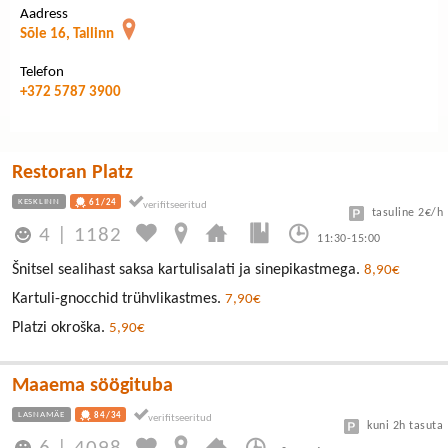
Aadress
Sõle 16, Tallinn
Telefon
+372 5787 3900
Restoran Platz
KESKLINN
61/24
tasuline 2€/h
4
|
1182
11:30-15:00
Šnitsel sealihast saksa kartulisalati ja sinepikastmega.
8,90€
Kartuli-gnocchid trühvlikastmes.
7,90€
Platzi okroška.
5,90€
Maaema söögituba
LASNAMÄE
84/34
kuni 2h tasuta