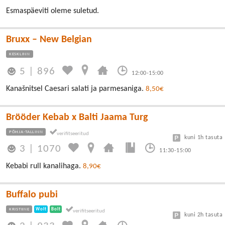
Esmaspäeviti oleme suletud.
Bruxx – New Belgian
KESKLINN
5
|
896
12:00-15:00
Kanašnitsel Caesari salati ja parmesaniga.
8,50€
Brööder Kebab x Balti Jaama Turg
PÕHJA-TALLINN
kuni 1h tasuta
3
|
1070
11:30-15:00
Kebabi rull kanalihaga.
8,90€
Buffalo pubi
KRISTIINE
Wolt
Bolt
kuni 2h tasuta