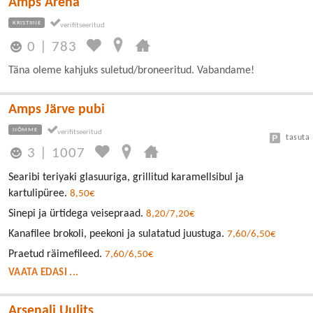
Amps Arena
KRISTIINE
0
|
783
Täna oleme kahjuks suletud/broneeritud. Vabandame!
Amps Järve pubi
NÕMME
tasuta
3
|
1007
Searibi teriyaki glasuuriga, grillitud karamellsibul ja
kartulipüree.
8,50€
Sinepi ja ürtidega veisepraad.
8,20/7,20€
Kanafilee brokoli, peekoni ja sulatatud juustuga.
7,60/6,50€
Praetud räimefileed.
7,60/6,50€
VAATA EDASI ...
Arsenali Uulits