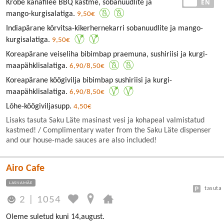
EE
EN
Krõbe kanafilee BBQ kastme, sobanuudlite ja
mango-kurgisalatiga.
9,50€
Indiapärane kõrvitsa-kikerhernekarri sobanuudlite ja mango-
kurgisalatiga.
9,50€
Koreapärane veiseliha bibimbap praemuna, sushiriisi ja kurgi-
maapähklisalatiga.
6,90/8,50€
Koreapärane köögivilja bibimbap sushiriisi ja kurgi-
maapähklisalatiga.
6,90/8,50€
Lõhe-köögiviljasupp.
4,50€
Lisaks tasuta Saku Läte masinast vesi ja kohapeal valmistatud
kastmed! / Complimentary water from the Saku Läte dispenser
and our house-made sauces are also included!
Airo Cafe
LASNAMÄE
tasuta
2
|
1054
Oleme suletud kuni 14,august.