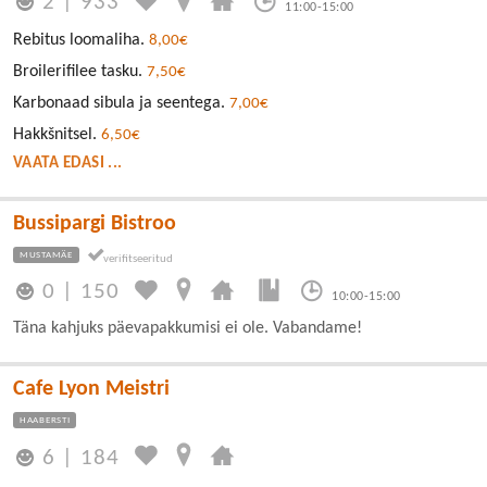
2
|
933
11:00-15:00
Rebitus loomaliha.
8,00€
Broilerifilee tasku.
7,50€
Karbonaad sibula ja seentega.
7,00€
Hakkšnitsel.
6,50€
VAATA EDASI ...
Bussipargi Bistroo
MUSTAMÄE
0
|
150
10:00-15:00
Täna kahjuks päevapakkumisi ei ole. Vabandame!
Cafe Lyon Meistri
HAABERSTI
6
|
184