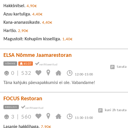
Hakkšnitsel.
4,90€
Azuu kartuliga.
4,40€
Kana-ananassikaste.
4,40€
Hartšo.
2,90€
Magustoit: Kohupiim kisselliga.
1,40€
ELSA Nõmme Jaamarestoran
NÕMME
65/27
tasuta
0
|
532
12:00-15:00
Täna kahjuks päevapakkumisi ei ole. Vabandame!
FOCUS Restoran
KESKLINN
kuni 2h tasuta
3
|
560
11:30-15:00
Lasanje hakklihaga.
7,90€