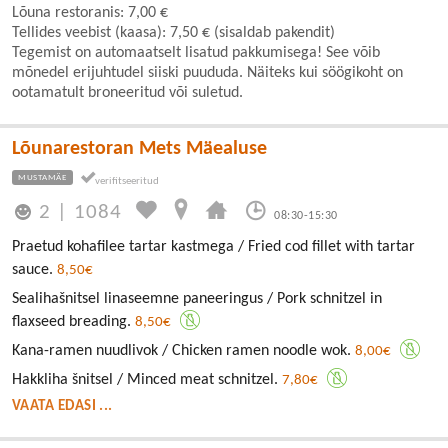
Lõuna restoranis: 7,00 €
Tellides veebist (kaasa): 7,50 € (sisaldab pakendit)
Tegemist on automaatselt lisatud pakkumisega! See võib
mõnedel erijuhtudel siiski puududa. Näiteks kui söögikoht on
ootamatult broneeritud või suletud.
Lõunarestoran Mets Mäealuse
MUSTAMÄE
2
|
1084
08:30-15:30
Praetud kohafilee tartar kastmega / Fried cod fillet with tartar
sauce.
8,50€
Sealihašnitsel linaseemne paneeringus / Pork schnitzel in
flaxseed breading.
8,50€
Kana-ramen nuudlivok / Chicken ramen noodle wok.
8,00€
Hakkliha šnitsel / Minced meat schnitzel.
7,80€
VAATA EDASI ...