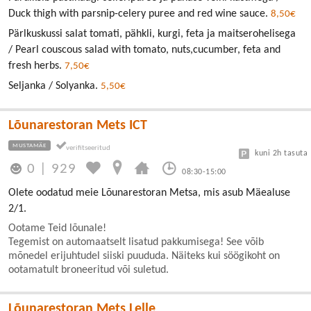
Duck thigh with parsnip-celery puree and red wine sauce.
8,50€
Pärlkuskussi salat tomati, pähkli, kurgi, feta ja maitserohelisega
/ Pearl couscous salad with tomato, nuts,cucumber, feta and
fresh herbs.
7,50€
Seljanka / Solyanka.
5,50€
Lõunarestoran Mets ICT
MUSTAMÄE
kuni 2h tasuta
0
|
929
08:30-15:00
Olete oodatud meie Lõunarestoran Metsa, mis asub Mäealuse
2/1.
Ootame Teid lõunale!
Tegemist on automaatselt lisatud pakkumisega! See võib
mõnedel erijuhtudel siiski puududa. Näiteks kui söögikoht on
ootamatult broneeritud või suletud.
Lõunarestoran Mets Lelle