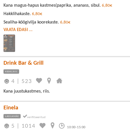
Kana magus-hapus kastmes(paprika, ananass, sibul.
6,80€
Hakklihakaste.
6,80€
Sealiha-köögivilja koorekaste.
6,80€
VAATA EDASI ...
Drink Bar & Grill
KESKLINN
4
|
523
Kana juustukastmes, riis.
Einela
LASNAMÄE
5
|
1014
10:00-15:00