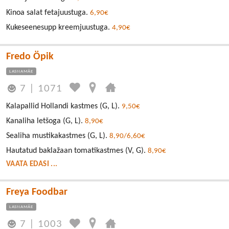
Kinoa salat fetajuustuga.
6,90€
Kukeseenesupp kreemjuustuga.
4,90€
Fredo Öpik
LASNAMÄE
7
|
1071
Kalapallid Hollandi kastmes (G, L).
9,50€
Kanaliha letšoga (G, L).
8,90€
Sealiha mustikakastmes (G, L).
8,90/6,60€
Hautatud baklažaan tomatikastmes (V, G).
8,90€
VAATA EDASI ...
Freya Foodbar
LASNAMÄE
7
|
1003