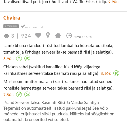
Tavalised tiivad portsjon ( 6x Tiivad + Waffle Fries ) +dip.
9,90€
Chakra
KESKLINN
3
|
924
12:00-15:30
Lamb bhuna (tandoori röstitud lambaliha küpsetatud sibula,
tomatite ja ürtidega serveeritakse basmati riisi ja salatiga).
8,90€
Chicken sabzi (wokitud kanafilee tükid köögiviljadega
karrikastmes serveeritakse basmati riisi ja salatiga).
8,10€
Mushroom mutter masala (karri kastmes hau tatud seened
roheliste hernestega serveeritakse basmati riisi ja salatiga).
7,50€
Praad Serveeritakse Basmati Riisi Ja Värske Salatiga
Tegemist on automaatselt lisatud pakkumisega! See võib
mõnedel erijuhtudel siiski puududa. Näiteks kui söögikoht on
ootamatult broneeritud või suletud.