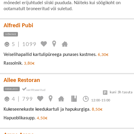
mõnedel erijuhtudel siiski puududa. Näiteks kui söögikoht on
ootamatult broneeritud või suletud.
Alfredi Pubi
NÕMME
5
|
1099
Veiselihapallid kartulipüreega punases kastmes.
6,30€
Rassolnik.
3,80€
Allee Restoran
KESKLINN
kuni 3h tasuta
4
|
799
12:00-15:00
Kukeseenekaste keedukartuli ja hapukurgiga.
8,50€
Hapuoblikasupp.
4,50€