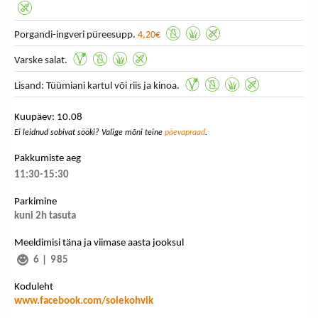
Porgandi-ingveri püreesupp.
4,20€
Varske salat.
Lisand: Tüümiani kartul või riis ja kinoa.
Kuupäev: 10.08
Ei leidnud sobivat sööki? Valige mõni teine
päevapraad
.
Pakkumiste aeg
11:30-15:30
Parkimine
kuni 2h tasuta
Meeldimisi täna ja viimase aasta jooksul
6
|
985
Koduleht
www.facebook.com/solekohvik