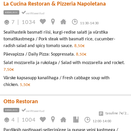
La Cucina Restoran & Pizzeria Napoletana
KESKLINN
7
|
1034
11:30-14:30
Sealihasteik basmati riisi, kurgi-redise salati ja vürstika
tomatikastmega / Pork steak with basmati rice, cucumber-
radish salad and spicy tomato sauce.
8,50€
Päevapizza / Daily Pizza: Soppressata.
8,50€
Salat mozzarella ja rukolaga / Salad with mozzarella and rocket.
7,50€
Värske kapsasupp kanalihaga / Fresh cabbage soup with
chicken.
5,50€
Otto Restoran
KESKLINN
tasuline 7€/24h
4
|
1004
12:00-14:00
Pardikoib pastinaagi-selleripüree ja punase veini kastmega /