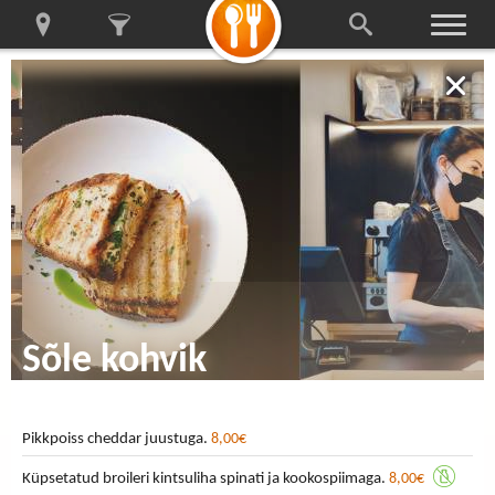
Sõle kohvik
Pikkpoiss cheddar juustuga.
8,00€
Küpsetatud broileri kintsuliha spinati ja kookospiimaga.
8,00€