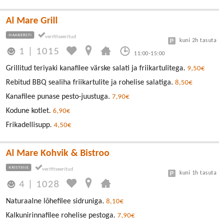
Al Mare Grill
HAABERSTI
kuni 2h tasuta
1
|
1015
11:00-15:00
Grillitud teriyaki kanafilee värske salati ja friikartulitega.
9,50€
Rebitud BBQ sealiha friikartulite ja rohelise salatiga.
8,50€
Kanafilee punase pesto-juustuga.
7,90€
Kodune kotlet.
6,90€
Frikadellisupp.
4,50€
Al Mare Kohvik & Bistroo
KRISTIINE
kuni 1h tasuta
4
|
1028
Naturaalne lõhefilee sidruniga.
8,10€
Kalkunirinnafilee rohelise pestoga.
7,90€