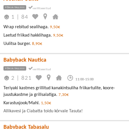
PÕHJA-TALLINN
1
|
84
Wrap rebitud sealihaga.
9,50€
Laetud friikad hakklihaga.
9,50€
Uulitsa burger.
8,90€
Babyback Nautica
PÕHJA-TALLINN
2
|
821
11:00-15:00
Teriyaki kastmes grillitud kanakintsuliha friikartulite, koore-
juustukastme ja grillsalatiga.
7,30€
Karastusjook/Mahl.
1,50€
Allikavesi ja Ciabatta toidu kõrvale Tasuta!
Babyback Tabasalu