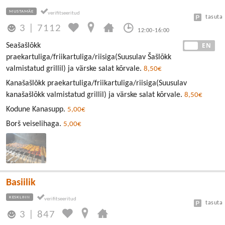
MUSTAMÄE
tasuta
3
|
7112
12:00-16:00
EE
EN
Seašašlõkk
praekartuliga/friikartuliga/riisiga(Suusulav Šašlõkk
valmistatud grillil) ja värske salat kõrvale.
8,50€
Kanašašlǒkk praekartuliga/friikartuliga/riisiga(Suusulav
kanašašlõkk valmistatud grillil) ja värske salat kõrvale.
8,50€
Kodune Kanasupp.
5,00€
Borš veiselihaga.
5,00€
Basiilik
KESKLINN
tasuta
3
|
847