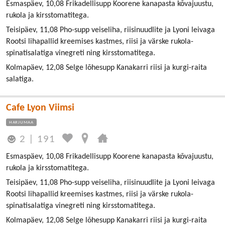
Esmaspäev, 10,08 Frikadellisupp Koorene kanapasta kõvajuustu,
rukola ja kirsstomatitega.
Teisipäev, 11,08 Pho-supp veiseliha, riisinuudlite ja Lyoni leivaga
Rootsi lihapallid kreemises kastmes, riisi ja värske rukola-
spinatisalatiga vinegreti ning kirsstomatitega.
Kolmapäev, 12,08 Selge lõhesupp Kanakarri riisi ja kurgi-raita
salatiga.
Cafe Lyon Viimsi
HARJUMAA
2
|
191
Esmaspäev, 10,08 Frikadellisupp Koorene kanapasta kõvajuustu,
rukola ja kirsstomatitega.
Teisipäev, 11,08 Pho-supp veiseliha, riisinuudlite ja Lyoni leivaga
Rootsi lihapallid kreemises kastmes, riisi ja värske rukola-
spinatisalatiga vinegreti ning kirsstomatitega.
Kolmapäev, 12,08 Selge lõhesupp Kanakarri riisi ja kurgi-raita