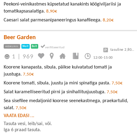
Peekoni-veinikastmes küpsetatud kanakints köögiviljariisi ja
tomatikapsasalatiga.
8,90€
Caesari salat parmesanipaneeringus kanafileega.
8,20€
Beer Garden
KESKLINN
Wolt
Bolt
tasuline 2,80/30min
1
|
969
12:00-15:00
Koorene kanapasta, sibula, päikse kuivatatud tomati ja
juustuga.
7,50€
Koorene tomati, sibula, juustu ja mini spinatiga pasta.
7,50€
Salat karamelliseeritud pirni ja sinihallitusjuustuga.
7,50€
Sea sisefilee medaljonid koorese seenekastmega, praekartulid,
salat.
7,50€
VAATA EDASI ...
Tasuta vesi, leib/sai, või.
Iga 6 praad tasuta.