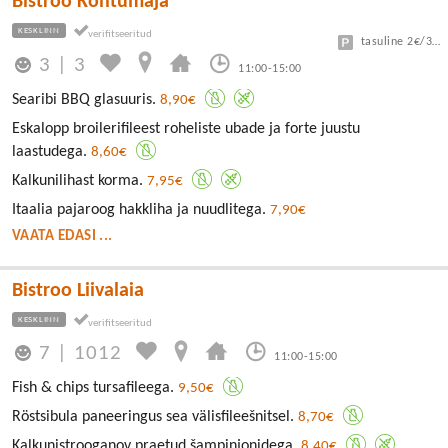
Bistroo Kohtumaja
KESKLINN
tasuline 2€/30min
3
|
3
11:00-15:00
Searibi BBQ glasuuris.
8,90€
Eskalopp broilerifileest roheliste ubade ja forte juustu
laastudega.
8,60€
Kalkunilihast korma.
7,95€
Itaalia pajaroog hakkliha ja nuudlitega.
7,90€
VAATA EDASI ...
Bistroo Liivalaia
KESKLINN
7
|
1012
11:00-15:00
Fish & chips tursafileega.
9,50€
Röstsibula paneeringus sea välisfileešnitsel.
8,70€
Kalkunistrooganov praetud šampinjonidega.
8,40€