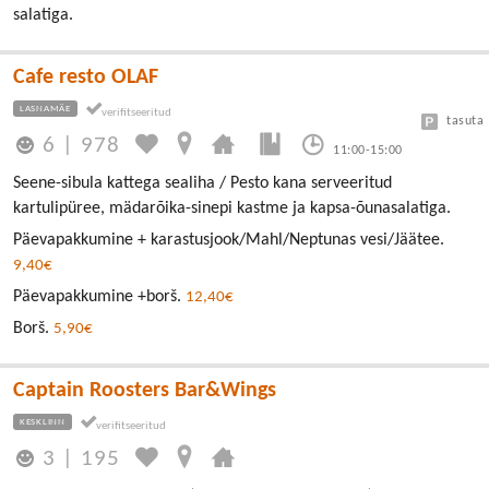
salatiga.
Cafe resto OLAF
LASNAMÄE
tasuta
6
|
978
11:00-15:00
Seene-sibula kattega sealiha / Pesto kana serveeritud
kartulipüree, mädarõika-sinepi kastme ja kapsa-õunasalatiga.
Päevapakkumine + karastusjook/Mahl/Neptunas vesi/Jäätee.
9,40€
Päevapakkumine +borš.
12,40€
Borš.
5,90€
Captain Roosters Bar&Wings
KESKLINN
3
|
195