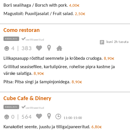
Borš sealihaga / Borsch with pork.
4,00€
Magustoit: Puuviljasalat / Fruit salad.
2,50€
Como restoran
KESKLINN
kuni 2h tasuta
4
|
383
Lillkapsasupp röstitud seemnete ja krõbeda crudoga.
8,90€
Grillitud seasisefilee, kartulipüree, rohelise pipra kastme ja
värske salatiga.
8,90€
Pitsa: Pitsa singi ja šampinjonidega.
8,90€
Cube Cafe & Dinery
KESKLINN
0
|
564
11:00-15:00
Kanakotlet seente, juustu ja tilliga(paneeritud.
6,80€