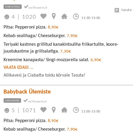
HARJUMAA
tasuta
4
|
1020
11:30-15:00
Pitsa: Pepperoni pizza.
8,90€
Kebab sealihaga/ Cheeseburger.
7,90€
Teriyaki kastmes grillitud kanakintsuliha friikartulite, koore-
juustukastme ja grillsalatiga.
7,30€
Kreemine kanapasta/ Singi-mozzarella salat.
6,90€
VAATA EDASI ...
Allikavesi ja Ciabatta toidu kõrvale Tasuta!
Babyback Ülemiste
LASNAMÄE
5
|
1071
11:00-15:00
Pitsa: Pepperoni pizza.
8,90€
Kebab sealihaga/ Cheeseburger.
7,90€