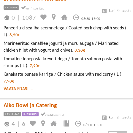
KRISTIINE
kuni 4h tasuta
0
|
1087
08:30-15:00
Paneeritud sealiha seemnetega / Coated pork chop with seeds (
L).
8,50€
Marineeritud kanafilee jogurti ja murulauguga / Marinated
chicken fillet with yogurt and chives.
8,30€
Tomatine lõhepasta krevettidega / Tomato salmon pasta with
shrimps ( L ).
7,90€
Kanakaste punase karriga / Chicken sauce with red curry ( L ).
7,90€
VAATA EDASI ...
Aiko Bowl ja Catering
LASNAMÄE
Toidukuller
kuni 2h tasuta
4
|
6
08:00-15:30