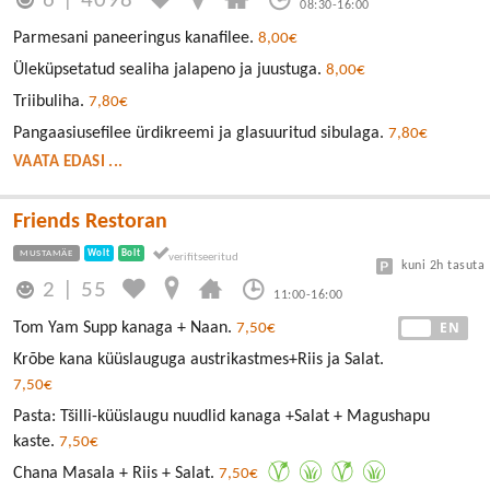
6
|
4098
08:30-16:00
Parmesani paneeringus kanafilee.
8,00€
Üleküpsetatud sealiha jalapeno ja juustuga.
8,00€
Triibuliha.
7,80€
Pangaasiusefilee ürdikreemi ja glasuuritud sibulaga.
7,80€
VAATA EDASI ...
Friends Restoran
MUSTAMÄE
Wolt
Bolt
kuni 2h tasuta
2
|
55
11:00-16:00
EE
EN
Tom Yam Supp kanaga + Naan.
7,50€
Krõbe kana küüslauguga austrikastmes+Riis ja Salat.
7,50€
Pasta: Tšilli-küüslaugu nuudlid kanaga +Salat + Magushapu
kaste.
7,50€
Chana Masala + Riis + Salat.
7,50€