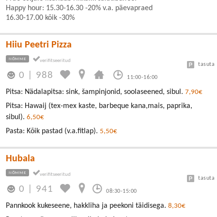
Happy hour: 15.30-16.30 -20% v.a. päevapraed
16.30-17.00 kõik -30%
Hiiu Peetri Pizza
NÕMME
tasuta
0
|
988
11:00-16:00
Pitsa: Nädalapitsa: sink, šampinjonid, soolaseened, sibul.
7,90€
Pitsa: Hawaij (tex-mex kaste, barbeque kana,mais, paprika,
sibul).
6,50€
Pasta: Kõik pastad (v.a.fitlap).
5,50€
Hubala
NÕMME
tasuta
0
|
941
08:30-15:00
Pannkook kukeseene, hakkliha ja peekoni täidisega.
8,30€