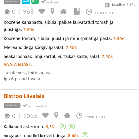
KESKLINN
Wolt
Bolt
tasuline 2,80/30min
0
|
968
12:00-15:00
Koorene kanapasta, sibula, päikse kuivatatud tomati ja
juustuga.
7,50€
Koorene tomati, sibula, juustu ja mini spinatiga pasta.
7,50€
Mereandidega köögiviljasalat.
7,50€
Seakarbonaad, ahjukartul, vürtsikas kaste, salat.
7,50€
VAATA EDASI ...
Tasuta vesi, leib/sai, või.
Iga 6 praad tasuta.
Bistroo Liivalaia
KESKLINN
0
|
1005
11:00-15:00
Kalkunilihast korma.
8,50€
Singapuri nuudlid krevettidega.
8,40€