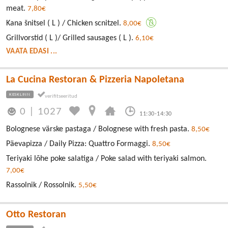
meat.
7,80€
Kana šnitsel ( L ) / Chicken scnitzel.
8,00€
Grillvorstid ( L )/ Grilled sausages ( L ).
6,10€
VAATA EDASI ...
La Cucina Restoran & Pizzeria Napoletana
KESKLINN
0
|
1027
11:30-14:30
Bolognese värske pastaga / Bolognese with fresh pasta.
8,50€
Päevapizza / Daily Pizza: Quattro Formaggi.
8,50€
Teriyaki lõhe poke salatiga / Poke salad with teriyaki salmon.
7,00€
Rassolnik / Rossolnik.
5,50€
Otto Restoran