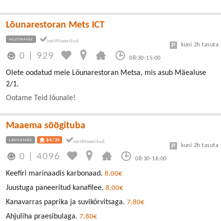
Lõunarestoran Mets ICT
MUSTAMÄE
kuni 2h tasuta
0
|
929
08:30-15:00
Olete oodatud meie Lõunarestoran Metsa, mis asub Mäealuse
2/1.
Ootame Teid lõunale!
Maaema söögituba
LASNAMÄE
84/34
kuni 2h tasuta
0
|
4096
08:30-16:00
Keefiri marinaadis karbonaad.
8,00€
Juustuga paneeritud kanafilee.
8,00€
Kanavarras paprika ja suvikõrvitsaga.
7,80€
Ahjuliha praesibulaga.
7,80€