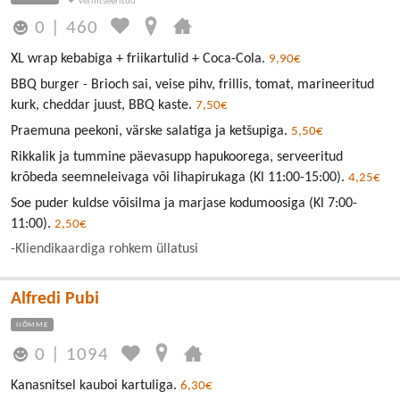
0
|
460
XL wrap kebabiga + friikartulid + Coca-Cola.
9,90€
BBQ burger - Brioch sai, veise pihv, frillis, tomat, marineeritud
kurk, cheddar juust, BBQ kaste.
7,50€
Praemuna peekoni, värske salatiga ja ketšupiga.
5,50€
Rikkalik ja tummine päevasupp hapukoorega, serveeritud
krõbeda seemneleivaga või lihapirukaga (Kl 11:00-15:00).
4,25€
Soe puder kuldse võisilma ja marjase kodumoosiga (Kl 7:00-
11:00).
2,50€
-Kliendikaardiga rohkem üllatusi
Alfredi Pubi
NÕMME
0
|
1094
Kanasnitsel kauboi kartuliga.
6,30€