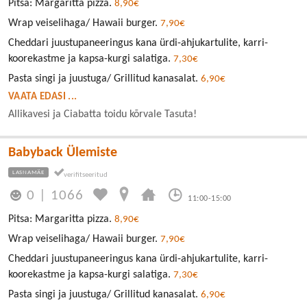
Pitsa: Margaritta pizza.
8,90€
Wrap veiselihaga/ Hawaii burger.
7,90€
Cheddari juustupaneeringus kana ürdi-ahjukartulite, karri-
koorekastme ja kapsa-kurgi salatiga.
7,30€
Pasta singi ja juustuga/ Grillitud kanasalat.
6,90€
VAATA EDASI ...
Allikavesi ja Ciabatta toidu kõrvale Tasuta!
Babyback Ülemiste
LASNAMÄE
0
|
1066
11:00-15:00
Pitsa: Margaritta pizza.
8,90€
Wrap veiselihaga/ Hawaii burger.
7,90€
Cheddari juustupaneeringus kana ürdi-ahjukartulite, karri-
koorekastme ja kapsa-kurgi salatiga.
7,30€
Pasta singi ja juustuga/ Grillitud kanasalat.
6,90€