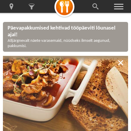
Päevapakkumised kehtivad tööpäeviti lõunasel
ajal!
Alljärgnevalt näete varasemaid, nüüdseks ilmselt aegunud,
pakkumisi.