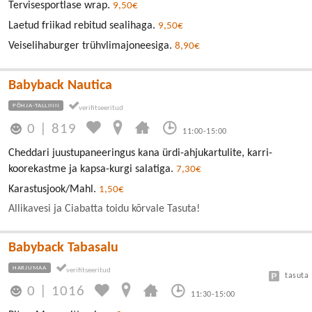
Tervisesportlase wrap.
9,50€
Laetud friikad rebitud sealihaga.
9,50€
Veiselihaburger trühvlimajoneesiga.
8,90€
Babyback Nautica
PÕHJA-TALLINN
0
|
819
11:00-15:00
Cheddari juustupaneeringus kana ürdi-ahjukartulite, karri-
koorekastme ja kapsa-kurgi salatiga.
7,30€
Karastusjook/Mahl.
1,50€
Allikavesi ja Ciabatta toidu kõrvale Tasuta!
Babyback Tabasalu
HARJUMAA
tasuta
0
|
1016
11:30-15:00