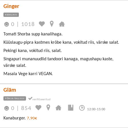
Ginger
KESKLINN
0
|
1018
Tomati Shorba supp kanalihaga.
Küüslaugu-pipra kastmes krõbe kana, vokitud riis, värske salat.
Pekingi kana, vokitud riis, salat.
Singapuri munanuudlid tandoori kanaga, magushapu kaste,
värske salat.
Masala Vege karri VEGAN.
Gläm
PÕHJA-TALLINN
0
|
854
12:00-15:00
Kanaburger.
7,90€