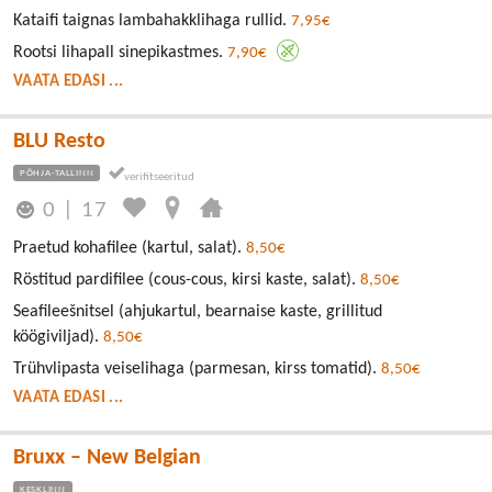
Kataifi taignas lambahakklihaga rullid.
7,95€
Rootsi lihapall sinepikastmes.
7,90€
VAATA EDASI ...
BLU Resto
PÕHJA-TALLINN
0
|
17
Praetud kohafilee (kartul, salat).
8,50€
Röstitud pardifilee (cous-cous, kirsi kaste, salat).
8,50€
Seafileešnitsel (ahjukartul, bearnaise kaste, grillitud
köögiviljad).
8,50€
Trühvlipasta veiselihaga (parmesan, kirss tomatid).
8,50€
VAATA EDASI ...
Bruxx – New Belgian
KESKLINN