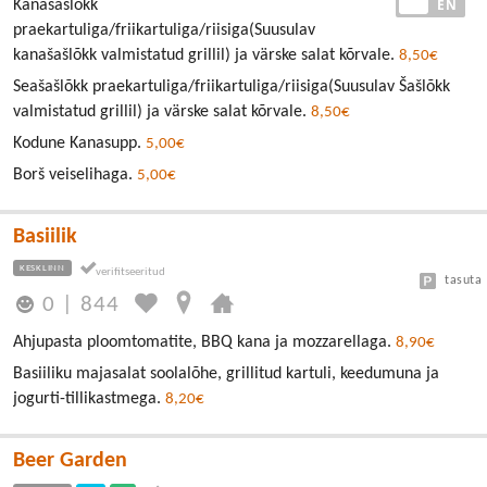
EE
EN
Kanašašlǒkk
praekartuliga/friikartuliga/riisiga(Suusulav
kanašašlõkk valmistatud grillil) ja värske salat kõrvale.
8,50€
Seašašlõkk praekartuliga/friikartuliga/riisiga(Suusulav Šašlõkk
valmistatud grillil) ja värske salat kõrvale.
8,50€
Kodune Kanasupp.
5,00€
Borš veiselihaga.
5,00€
Basiilik
KESKLINN
tasuta
0
|
844
Ahjupasta ploomtomatite, BBQ kana ja mozzarellaga.
8,90€
Basiiliku majasalat soolalõhe, grillitud kartuli, keedumuna ja
jogurti-tillikastmega.
8,20€
Beer Garden