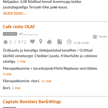
Neljapäev, 6,08 Röstitud tomati kreemsupp kuldse
juustubaguetiga Teriyaki-lõhe poké-kauss.
VAATA EDASI ...
Cafe resto OLAF
LASNAMÄE
tasuta
0
|
972
11:00-15:00
Ürdijuustu ja tomatiga üleküpsetatud kanafilee / Grillitud
käsitöö veiseburger Cheddari juustu, friikartulite ja coleslaw
salatiga.
7,90€
Päevapakkumine + karastusjook/Mahl/Neptunas vesi/Jäätee.
9,40€
Päevapakkumine +borš.
12,40€
Borš.
5,90€
Captain Roosters Bar&Wings