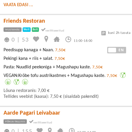
VAATA EDASI ...
Friends Restoran
MUSTAMÄE
Wolt
Bolt
kuni 2h tasuta
0
|
53
11:00-16:00
EE
EN
Peedisupp kanaga + Naan.
7,50€
Pekingi kana + riis + salat.
7,50€
Pasta: Nuudlid peekoniga + Magushapu kaste.
7,50€
VEGAN:Krõbe tofu austrikastmes + Magushapu kaste.
7,50€
Lõuna restoranis: 7,00 €
Tellides veebist (kaasa): 7,50 € (sisaldab pakendit)
Aarde Pagari Leivabaar
PÕHJA-TALLINN
0
|
155