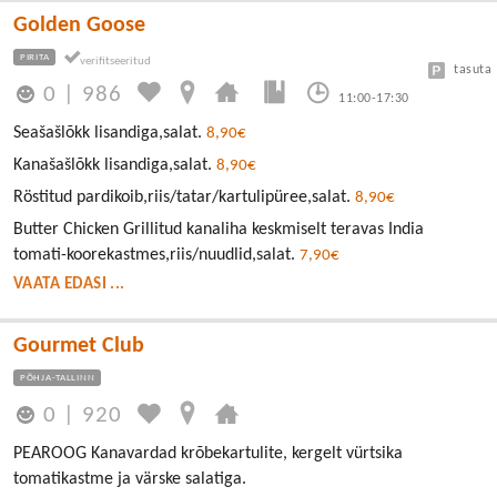
Golden Goose
PIRITA
tasuta
0
|
986
11:00-17:30
Seašašlõkk lisandiga,salat.
8,90€
Kanašašlõkk lisandiga,salat.
8,90€
Röstitud pardikoib,riis/tatar/kartulipüree,salat.
8,90€
Butter Chicken Grillitud kanaliha keskmiselt teravas India
tomati-koorekastmes,riis/nuudlid,salat.
7,90€
VAATA EDASI ...
Gourmet Club
PÕHJA-TALLINN
0
|
920
PEAROOG Kanavardad krõbekartulite, kergelt vürtsika
tomatikastme ja värske salatiga.