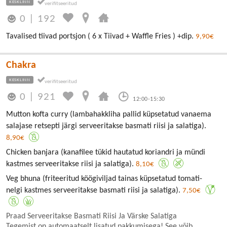
KESKLINN
0
|
192
Tavalised tiivad portsjon ( 6 x Tiivad + Waffle Fries ) +dip.
9,90€
Chakra
KESKLINN
0
|
921
12:00-15:30
Mutton kofta curry (lambahakkliha pallid küpsetatud vanaema
salajase retsepti järgi serveeritakse basmati riisi ja salatiga).
8,90€
Chicken banjara (kanafilee tükid hautatud koriandri ja mündi
kastmes serveeritakse riisi ja salatiga).
8,10€
Veg bhuna (friteeritud köögiviljad tainas küpsetatud tomati-
nelgi kastmes serveeritakse basmati riisi ja salatiga).
7,50€
Praad Serveeritakse Basmati Riisi Ja Värske Salatiga
Tegemist on automaatselt lisatud pakkumisega! See võib