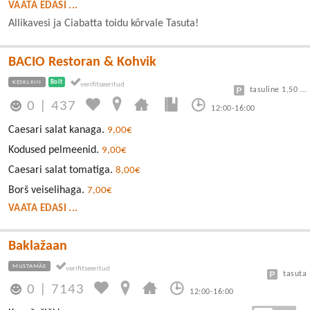
VAATA EDASI ...
Allikavesi ja Ciabatta toidu kõrvale Tasuta!
BACIO Restoran & Kohvik
KESKLINN
Bolt
tasuline 1,50 eur/h
0
|
437
12:00-16:00
Caesari salat kanaga.
9,00€
Kodused pelmeenid.
9,00€
Caesari salat tomatiga.
8,00€
Borš veiselihaga.
7,00€
VAATA EDASI ...
Baklažaan
MUSTAMÄE
tasuta
0
|
7143
12:00-16:00