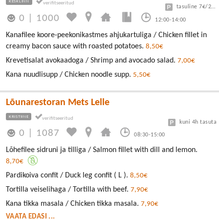
KESKLINN
tasuline 7€/24h
0
|
1000
12:00-14:00
Kanafilee koore-peekonikastmes ahjukartuliga / Chicken fillet in
creamy bacon sauce with roasted potatoes.
8,50€
Krevetisalat avokaadoga / Shrimp and avocado salad.
7,00€
Kana nuudlisupp / Chicken noodle supp.
5,50€
Lõunarestoran Mets Lelle
KRISTIINE
kuni 4h tasuta
0
|
1087
08:30-15:00
Lõhefilee sidruni ja tilliga / Salmon fillet with dill and lemon.
8,70€
Pardikoiva confit / Duck leg confit ( L ).
8,50€
Tortilla veiselihaga / Tortilla with beef.
7,90€
Kana tikka masala / Chicken tikka masala.
7,90€
VAATA EDASI ...