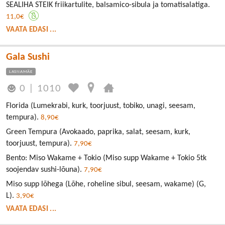
SEALIHA STEIK friikartulite, balsamico-sibula ja tomatisalatiga.
11,0€
VAATA EDASI ...
Gala Sushi
LASNAMÄE
0
|
1010
Florida (Lumekrabi, kurk, toorjuust, tobiko, unagi, seesam,
tempura).
8,90€
Green Tempura (Avokaado, paprika, salat, seesam, kurk,
toorjuust, tempura).
7,90€
Bento: Miso Wakame + Tokio (Miso supp Wakame + Tokio 5tk
soojendav sushi-lõuna).
7,90€
Miso supp lõhega (Lõhe, roheline sibul, seesam, wakame) (G,
L).
3,90€
VAATA EDASI ...