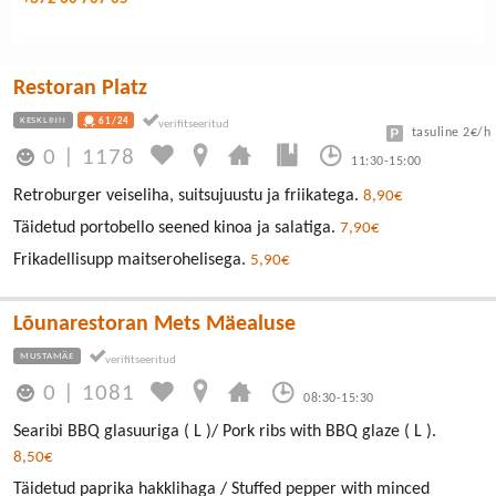
Restoran Platz
KESKLINN
61/24
tasuline 2€/h
0
|
1178
11:30-15:00
Retroburger veiseliha, suitsujuustu ja friikatega.
8,90€
Täidetud portobello seened kinoa ja salatiga.
7,90€
Frikadellisupp maitserohelisega.
5,90€
Lõunarestoran Mets Mäealuse
MUSTAMÄE
0
|
1081
08:30-15:30
Searibi BBQ glasuuriga ( L )/ Pork ribs with BBQ glaze ( L ).
8,50€
Täidetud paprika hakklihaga / Stuffed pepper with minced