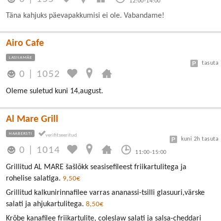
12:00-14:00
Täna kahjuks päevapakkumisi ei ole. Vabandame!
Airo Cafe
LASNAMÄE
tasuta
0
|
1052
Oleme suletud kuni 14,august.
Al Mare Grill
HAABERSTI
kuni 2h tasuta
0
|
1014
11:00-15:00
Grillitud AL MARE šašlõkk seasisefileest friikartulitega ja
rohelise salatiga.
9,50€
Grillitud kalkunirinnafilee varras ananassi-tsilli glasuuri,värske
salati ja ahjukartulitega.
8,50€
Krõbe kanafilee friikartulite, coleslaw salati ja salsa-cheddari