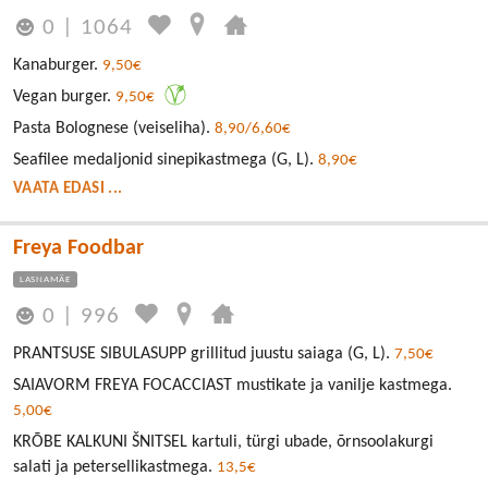
0
|
1064
Kanaburger.
9,50€
Vegan burger.
9,50€
Pasta Bolognese (veiseliha).
8,90/6,60€
Seafilee medaljonid sinepikastmega (G, L).
8,90€
VAATA EDASI ...
Freya Foodbar
LASNAMÄE
0
|
996
PRANTSUSE SIBULASUPP grillitud juustu saiaga (G, L).
7,50€
SAIAVORM FREYA FOCACCIAST mustikate ja vanilje kastmega.
5,00€
KRÕBE KALKUNI ŠNITSEL kartuli, türgi ubade, õrnsoolakurgi
salati ja petersellikastmega.
13,5€