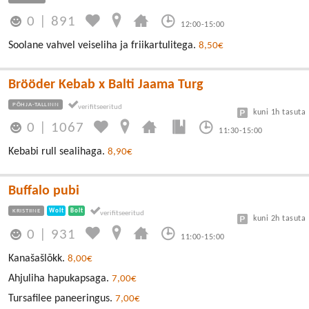
0
|
891
12:00-15:00
Soolane vahvel veiseliha ja friikartulitega.
8,50€
Brööder Kebab x Balti Jaama Turg
PÕHJA-TALLINN
kuni 1h tasuta
0
|
1067
11:30-15:00
Kebabi rull sealihaga.
8,90€
Buffalo pubi
KRISTIINE
Wolt
Bolt
kuni 2h tasuta
0
|
931
11:00-15:00
Kanašašlõkk.
8,00€
Ahjuliha hapukapsaga.
7,00€
Tursafilee paneeringus.
7,00€