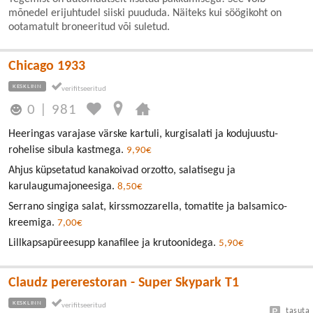
mõnedel erijuhtudel siiski puududa. Näiteks kui söögikoht on
ootamatult broneeritud või suletud.
Chicago 1933
KESKLINN
0
|
981
Heeringas varajase värske kartuli, kurgisalati ja kodujuustu-
rohelise sibula kastmega.
9,90€
Ahjus küpsetatud kanakoivad orzotto, salatisegu ja
karulaugumajoneesiga.
8,50€
Serrano singiga salat, kirssmozzarella, tomatite ja balsamico-
kreemiga.
7,00€
Lillkapsapüreesupp kanafilee ja krutoonidega.
5,90€
Claudz pererestoran - Super Skypark T1
KESKLINN
tasuta