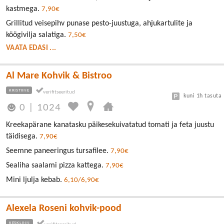
kastmega.
7,90€
Grillitud veisepihv punase pesto-juustuga, ahjukartulite ja
köögivilja salatiga.
7,50€
VAATA EDASI ...
Al Mare Kohvik & Bistroo
KRISTIINE
kuni 1h tasuta
0
|
1024
Kreekapärane kanatasku päikesekuivatatud tomati ja feta juustu
täidisega.
7,90€
Seemne paneeringus tursafilee.
7,90€
Sealiha saalami pizza kattega.
7,90€
Mini ljulja kebab.
6,10/6,90€
Alexela Roseni kohvik-pood
KESKLINN