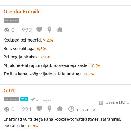
Grenka Kohvik
KESKLINN
0
|
992
Kodused pelmeenid.
9,20€
Borš veiselihaga.
6,50€
Puljong ja pirukas.
5,10€
Ahjulõhe + ahjujuurviljad, koore-sinepi kaste.
10,5€
Tortilla kana, köögiviljade ja fetajuustuga.
10,2€
Guru
KESKLINN
Wolt
tasuline EP24 või Vanalinn
0
|
991
12:00-15:00
Chattinad vürtsidega kana kookose-tomatikastmes, safraniriis,
värske salat.
8,90€