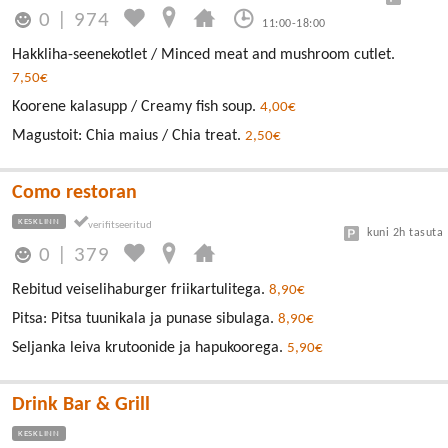
0
|
974
11:00-18:00
Hakkliha-seenekotlet / Minced meat and mushroom cutlet.
7,50€
Koorene kalasupp / Creamy fish soup.
4,00€
Magustoit: Chia maius / Chia treat.
2,50€
Como restoran
KESKLINN
kuni 2h tasuta
0
|
379
Rebitud veiselihaburger friikartulitega.
8,90€
Pitsa: Pitsa tuunikala ja punase sibulaga.
8,90€
Seljanka leiva krutoonide ja hapukoorega.
5,90€
Drink Bar & Grill
KESKLINN