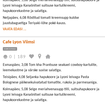
Kolmapäev, 5,08 Selge meriahvenasupp tilli, suitsuhapukoore ja
Lyoni leivaga Kanašnitsel suitsuse kartulikreemi,
hapukoorekastme ja salatiga.
Neljapäev, 6,08 Röstitud tomati kreemsupp kuldse
juustubaguetiga Teriyaki-lõhe poké-kauss.
VAATA EDASI ...
Cafe Lyon Viimsi
HARJUMAA
0
|
189
Esmaspäev, 3,08 Tom kha Prantsuse seakael cowboy-kartulite,
leemekastme ja värske suvise salatiga.
Teisipäev, 4,08 Seljanka hapukoore ja Lyoni leivaga Pasta
Bolognese päikesekuivatatud tomatite, rukola ja parmesaniga.
Kolmapäev, 5,08 Selge meriahvenasupp tilli, suitsuhapukoore ja
Lyoni leivaga Kanašnitsel suitsuse kartulikreemi,
hapukoorekastme ja salatiga.