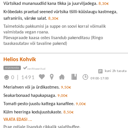
Vürtsikad munanuudlid kana tikka ja juurviljadega.
8,30€
Krõbedaks praetud seened vürtsika tšilli-küüslaugu kastmega,
safraniriis, värske salat.
8,30€
Taimetoidu pakkumisi ja suppe on soovi korral võimalik
valmistada vegan roana.
Päevapraade kaasa ostes lisandub pakenditasu (Ringo
taaskasutatav või tavaline pakend)
Helios Kohvik
MUSTAMÄE
kuni 2h tasuta
0
|
1491
09:00-17:00
Meriahven või ja ürdikastmes.
9,50€
Seakarbonaad hapukapsaga.
9,00€
Tomati-pesto-juustu kattega kanafilee.
9,00€
Külm heeringa kodujuustukaste.
8,50€
VAATA EDASI ...
Prae ostjale lisandub rikkalik salatibuffee.