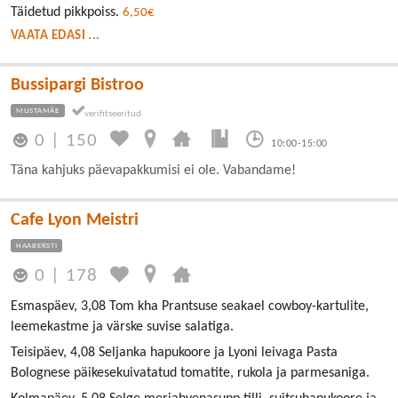
Täidetud pikkpoiss.
6,50€
VAATA EDASI ...
Bussipargi Bistroo
MUSTAMÄE
0
|
150
10:00-15:00
Täna kahjuks päevapakkumisi ei ole. Vabandame!
Cafe Lyon Meistri
HAABERSTI
0
|
178
Esmaspäev, 3,08 Tom kha Prantsuse seakael cowboy-kartulite,
leemekastme ja värske suvise salatiga.
Teisipäev, 4,08 Seljanka hapukoore ja Lyoni leivaga Pasta
Bolognese päikesekuivatatud tomatite, rukola ja parmesaniga.