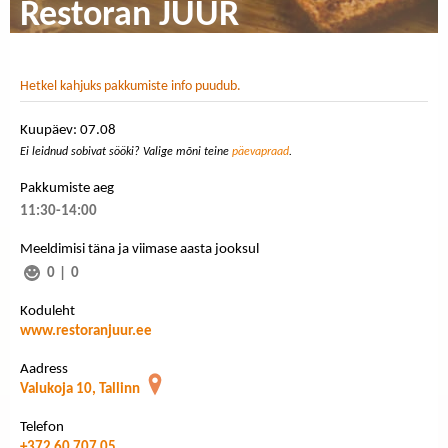
Restoran JUUR
Hetkel kahjuks pakkumiste info puudub.
Kuupäev: 07.08
Ei leidnud sobivat sööki? Valige mõni teine
päevapraad
.
Pakkumiste aeg
11:30-14:00
Meeldimisi täna ja viimase aasta jooksul
0
|
0
Koduleht
www.restoranjuur.ee
Aadress
Valukoja 10, Tallinn
Telefon
+372 60 707 05