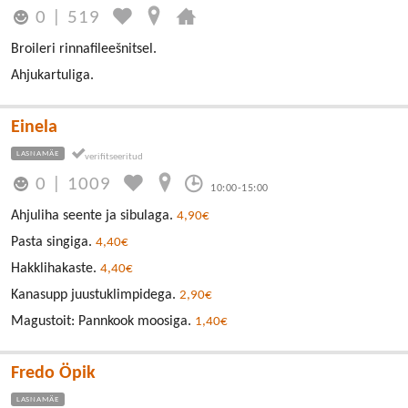
0
|
519
Broileri rinnafileešnitsel.
Ahjukartuliga.
Einela
LASNAMÄE
0
|
1009
10:00-15:00
Ahjuliha seente ja sibulaga.
4,90€
Pasta singiga.
4,40€
Hakklihakaste.
4,40€
Kanasupp juustuklimpidega.
2,90€
Magustoit: Pannkook moosiga.
1,40€
Fredo Öpik
LASNAMÄE