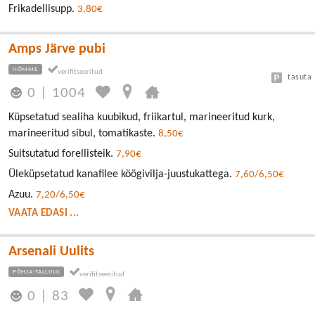
Frikadellisupp.
3,80€
Amps Järve pubi
NÕMME
tasuta
0
|
1004
Küpsetatud sealiha kuubikud, friikartul, marineeritud kurk,
marineeritud sibul, tomatikaste.
8,50€
Suitsutatud forellisteik.
7,90€
Üleküpsetatud kanafilee köögivilja-juustukattega.
7,60/6,50€
Azuu.
7,20/6,50€
VAATA EDASI ...
Arsenali Uulits
PÕHJA-TALLINN
0
|
83