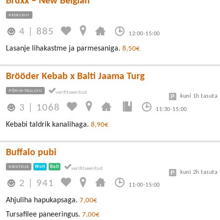
Bruxx – New Belgian
KESKLINN
4
|
885
12:00-15:00
Lasanje lihakastme ja parmesaniga.
8,50€
Brööder Kebab x Balti Jaama Turg
PÕHJA-TALLINN
kuni 1h tasuta
3
|
1068
11:30-15:00
Kebabi taldrik kanalihaga.
8,90€
Buffalo pubi
KRISTIINE
Wolt
Bolt
kuni 2h tasuta
2
|
941
11:00-15:00
Ahjuliha hapukapsaga.
7,00€
Tursafilee paneeringus.
7,00€