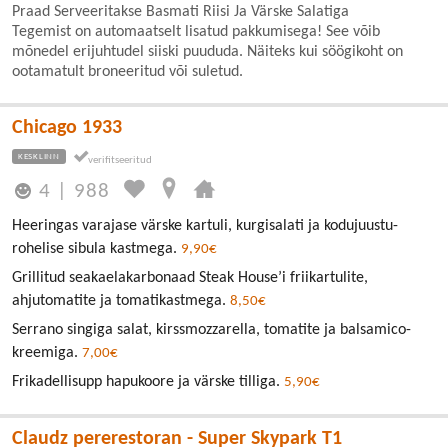
Praad Serveeritakse Basmati Riisi Ja Värske Salatiga
Tegemist on automaatselt lisatud pakkumisega! See võib
mõnedel erijuhtudel siiski puududa. Näiteks kui söögikoht on
ootamatult broneeritud või suletud.
Chicago 1933
KESKLINN
4
|
988
Heeringas varajase värske kartuli, kurgisalati ja kodujuustu-
rohelise sibula kastmega.
9,90€
Grillitud seakaelakarbonaad Steak House’i friikartulite,
ahjutomatite ja tomatikastmega.
8,50€
Serrano singiga salat, kirssmozzarella, tomatite ja balsamico-
kreemiga.
7,00€
Frikadellisupp hapukoore ja värske tilliga.
5,90€
Claudz pererestoran - Super Skypark T1