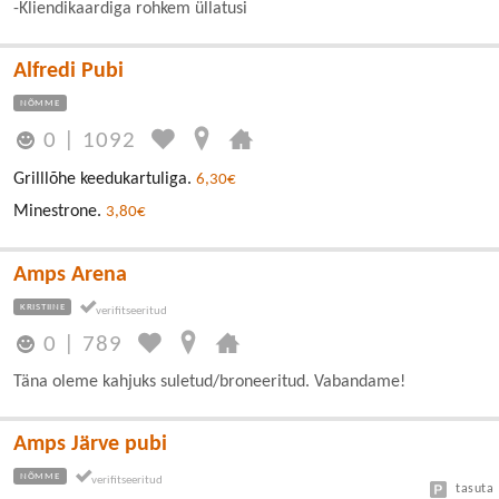
-Kliendikaardiga rohkem üllatusi
Alfredi Pubi
NÕMME
0
|
1092
Grilllõhe keedukartuliga.
6,30€
Minestrone.
3,80€
Amps Arena
KRISTIINE
0
|
789
Täna oleme kahjuks suletud/broneeritud. Vabandame!
Amps Järve pubi
NÕMME
tasuta