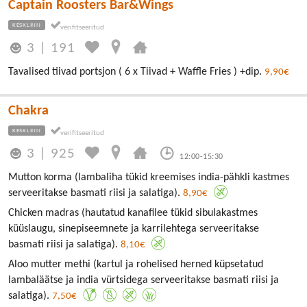
Captain Roosters Bar&Wings
KESKLINN
3
|
191
Tavalised tiivad portsjon ( 6 x Tiivad + Waffle Fries ) +dip.
9,90€
Chakra
KESKLINN
3
|
925
12:00-15:30
Mutton korma (lambaliha tükid kreemises india-pähkli kastmes
serveeritakse basmati riisi ja salatiga).
8,90€
Chicken madras (hautatud kanafilee tükid sibulakastmes
küüslaugu, sinepiseemnete ja karrilehtega serveeritakse
basmati riisi ja salatiga).
8,10€
Aloo mutter methi (kartul ja rohelised herned küpsetatud
lambaläätse ja india vürtsidega serveeritakse basmati riisi ja
salatiga).
7,50€