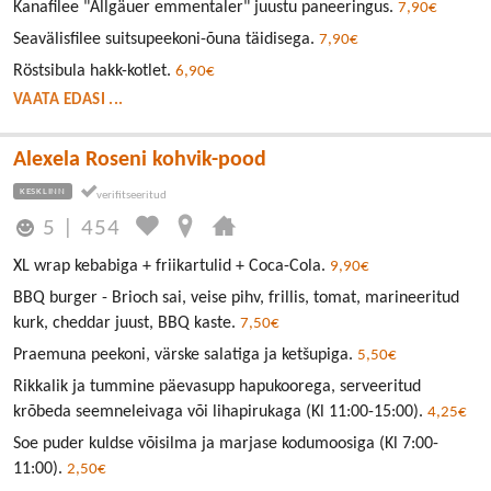
Kanafilee "Allgäuer emmentaler" juustu paneeringus.
7,90€
Seavälisfilee suitsupeekoni-õuna täidisega.
7,90€
Röstsibula hakk-kotlet.
6,90€
VAATA EDASI ...
Alexela Roseni kohvik-pood
KESKLINN
5
|
454
XL wrap kebabiga + friikartulid + Coca-Cola.
9,90€
BBQ burger - Brioch sai, veise pihv, frillis, tomat, marineeritud
kurk, cheddar juust, BBQ kaste.
7,50€
Praemuna peekoni, värske salatiga ja ketšupiga.
5,50€
Rikkalik ja tummine päevasupp hapukoorega, serveeritud
krõbeda seemneleivaga või lihapirukaga (Kl 11:00-15:00).
4,25€
Soe puder kuldse võisilma ja marjase kodumoosiga (Kl 7:00-
11:00).
2,50€