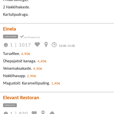
2 Hakklihakaste.
Kartulipudruga.
Einela
LASNAMÄE
1
|
1017
10:00-15:00
Tursafilee.
4,90€
Ühepajatoit kanaga.
4,40€
Veisemaksakaste.
4,40€
Hakklihasupp.
2,90€
Magustoit: Karamellipuding.
1,40€
Elevant Restoran
KESKLINN
1
|
930