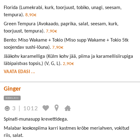
Florida (Lumekrabi, kurk, toorjuust, tobiko, unagi, seesam,
tempura).
8,90€
Green Tempura (Avokaado, paprika, salat, seesam, kurk,
toorjuust, tempura).
7,90€
Bento: Miso Wakame + Tokio (Miso supp Wakame + Tokio 5tk
soojendav sushi-lõuna).
7,90€
Jääkohv karamelliga (Külm kohv jää, piima ja karamellisiirupiga
läbipaistvas topsis,) (V, G, L).
2,90€
VAATA EDASI ...
Ginger
KESKLINN
3
|
1012
Spinati-munasupp krevettidega.
Malabar kookospiima karri kastmes krõbe meriahven, vokitud
riis, salat.