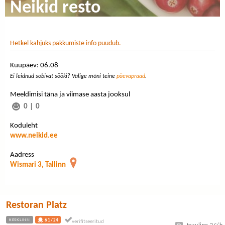
Neikid resto
Hetkel kahjuks pakkumiste info puudub.
Kuupäev: 06.08
Ei leidnud sobivat sööki? Valige mõni teine
päevapraad
.
Meeldimisi täna ja viimase aasta jooksul
0
|
0
Koduleht
www.neikid.ee
Aadress
Wismari 3, Tallinn
Restoran Platz
KESKLINN
61/24