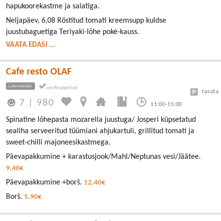
hapukoorekastme ja salatiga.
Neljapäev, 6,08 Röstitud tomati kreemsupp kuldse
juustubaguetiga Teriyaki-lõhe poké-kauss.
VAATA EDASI ...
Cafe resto OLAF
LASNAMÄE
tasuta
7
|
980
11:00-15:00
Spinatine lõhepasta mozarella juustuga/ Josperi küpsetatud
sealiha serveeritud tüümiani ahjukartuli, grillitud tomati ja
sweet-chilli majoneesikastmega.
Päevapakkumine + karastusjook/Mahl/Neptunas vesi/Jäätee.
9,40€
Päevapakkumine +borš.
12,40€
Borš.
5,90€