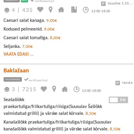
KESKLINN
Bolt
tasuline 1,50 eur/h
4
|
435
12:00-16:00
Caesari salat kanaga.
9,00€
Kodused pelmeenid.
9,00€
Caesari salat tomatiga.
8,00€
Seljanka.
7,00€
VAATA EDASI ...
Baklažaan
MUSTAMÄE
tasuta
3
|
7215
12:00-16:00
EE
EN
Seašašlõkk
praekartuliga/friikartuliga/riisiga(Suusulav Šašlõkk
valmistatud grillil) ja värske salat kõrvale.
8,50€
Kanašašlǒkk praekartuliga/friikartuliga/riisiga(Suusulav
kanašašlõkk valmistatud grillil) ja värske salat kõrvale.
8,50€