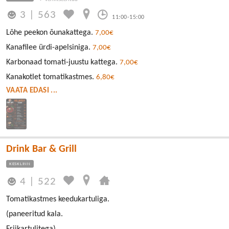
3
|
563
11:00-15:00
Lõhe peekon õunakattega.
7,00€
Kanafilee ürdi-apelsiniga.
7,00€
Karbonaad tomati-juustu kattega.
7,00€
Kanakotlet tomatikastmes.
6,80€
VAATA EDASI ...
Drink Bar & Grill
KESKLINN
4
|
522
Tomatikastmes keedukartuliga.
(paneeritud kala.
Friikartulitega).