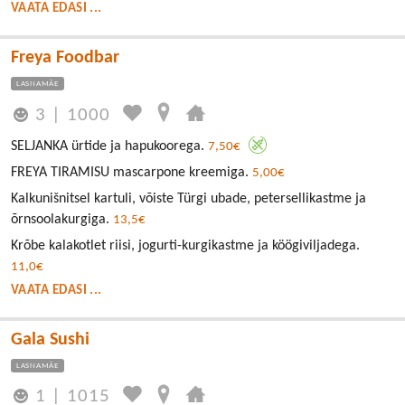
VAATA EDASI ...
Freya Foodbar
LASNAMÄE
3
|
1000
SELJANKA ürtide ja hapukoorega.
7,50€
FREYA TIRAMISU mascarpone kreemiga.
5,00€
Kalkunišnitsel kartuli, võiste Türgi ubade, petersellikastme ja
õrnsoolakurgiga.
13,5€
Krõbe kalakotlet riisi, jogurti-kurgikastme ja köögiviljadega.
11,0€
VAATA EDASI ...
Gala Sushi
LASNAMÄE
1
|
1015