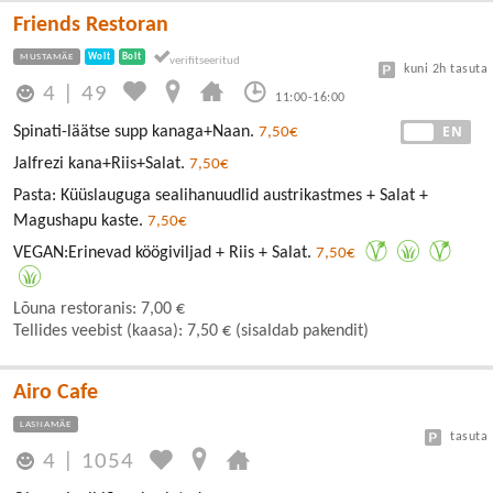
Friends Restoran
MUSTAMÄE
Wolt
Bolt
kuni 2h tasuta
4
|
49
11:00-16:00
EE
EN
Spinati-läätse supp kanaga+Naan.
7,50€
Jalfrezi kana+Riis+Salat.
7,50€
Pasta: Küüslauguga sealihanuudlid austrikastmes + Salat +
Magushapu kaste.
7,50€
VEGAN:Erinevad köögiviljad + Riis + Salat.
7,50€
Lõuna restoranis: 7,00 €
Tellides veebist (kaasa): 7,50 € (sisaldab pakendit)
Airo Cafe
LASNAMÄE
tasuta
4
|
1054