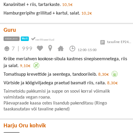
Kanašnitsel + riis, tartarkaste.
10,5€
Hamburgeripihv grillitud + kartul, salat.
10,2€
Guru
KESKLINN
Wolt
tasuline EP24 või Vanalinn
7
|
999
12:00-15:00
Krõbe meriahven kookose-sibula kastmes sinepiseemnetega, riis
ja salat.
9,10€
Tomatisupp krevettide ja seentega, tandoorileib.
8,30€
Vürtside ja köögiviljadega praetud basmati riis, raita.
8,30€
Taimetoidu pakkumisi ja suppe on soovi korral võimalik
valmistada vegan roana.
Päevapraade kaasa ostes lisandub pakenditasu (Ringo
taaskasutatav või tavaline pakend)
Harju Oru kohvik