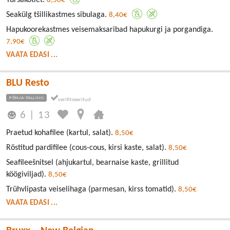
8,50€
Seakülg tšillikastmes sibulaga.
8,40€
Hapukoorekastmes veisemaksaribad hapukurgi ja porgandiga.
7,90€
VAATA EDASI ...
BLU Resto
PÕHJA-TALLINN
6
|
13
Praetud kohafilee (kartul, salat).
8,50€
Röstitud pardifilee (cous-cous, kirsi kaste, salat).
8,50€
Seafileešnitsel (ahjukartul, bearnaise kaste, grillitud
köögiviljad).
8,50€
Trühvlipasta veiselihaga (parmesan, kirss tomatid).
8,50€
VAATA EDASI ...