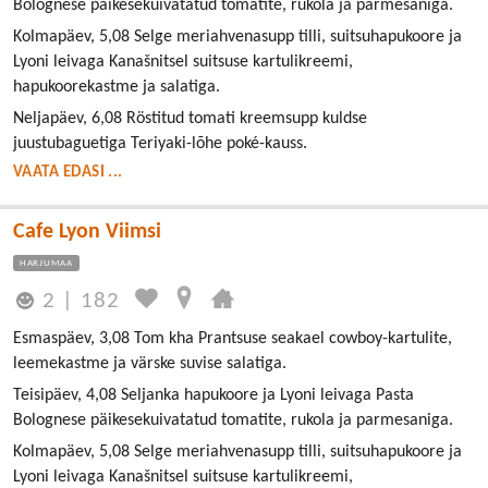
Bolognese päikesekuivatatud tomatite, rukola ja parmesaniga.
Kolmapäev, 5,08 Selge meriahvenasupp tilli, suitsuhapukoore ja
Lyoni leivaga Kanašnitsel suitsuse kartulikreemi,
hapukoorekastme ja salatiga.
Neljapäev, 6,08 Röstitud tomati kreemsupp kuldse
juustubaguetiga Teriyaki-lõhe poké-kauss.
VAATA EDASI ...
Cafe Lyon Viimsi
HARJUMAA
2
|
182
Esmaspäev, 3,08 Tom kha Prantsuse seakael cowboy-kartulite,
leemekastme ja värske suvise salatiga.
Teisipäev, 4,08 Seljanka hapukoore ja Lyoni leivaga Pasta
Bolognese päikesekuivatatud tomatite, rukola ja parmesaniga.
Kolmapäev, 5,08 Selge meriahvenasupp tilli, suitsuhapukoore ja
Lyoni leivaga Kanašnitsel suitsuse kartulikreemi,