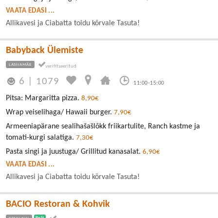
VAATA EDASI ...
Allikavesi ja Ciabatta toidu kõrvale Tasuta!
Babyback Ülemiste
LASNAMÄE
6
|
1079
11:00-15:00
Pitsa: Margaritta pizza.
8,90€
Wrap veiselihaga/ Hawaii burger.
7,90€
Armeeniapärane sealihašašlõkk friikartulite, Ranch kastme ja
tomati-kurgi salatiga.
7,30€
Pasta singi ja juustuga/ Grillitud kanasalat.
6,90€
VAATA EDASI ...
Allikavesi ja Ciabatta toidu kõrvale Tasuta!
BACIO Restoran & Kohvik