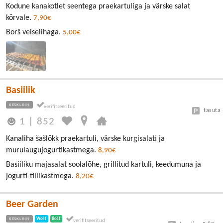
Kodune kanakotlet seentega praekartuliga ja värske salat
kõrvale.
7,90€
Borš veiselihaga.
5,00€
Basiilik
KESKLINN
tasuta
1
|
852
Kanaliha šašlõkk praekartuli, värske kurgisalati ja
murulaugujogurtikastmega.
8,90€
Basiiliku majasalat soolalõhe, grillitud kartuli, keedumuna ja
jogurti-tillikastmega.
8,20€
Beer Garden
KESKLINN
Wolt
Bolt