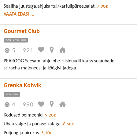
Sealiha juustuga,ahjukartul/kartulipüree,salat.
7,90€
VAATA EDASI ...
Gourmet Club
PÕHJA-TALLINN
5
|
921
PEAROOG Seesami ahjulõhe-riisinuudli kauss sojaubade,
sriracha majoneesi ja köögiviljadega.
Grenka Kohvik
KESKLINN
4
|
990
Kodused pelmeenid.
9,20€
Uhaa valge ja punase kalaga.
6,50€
Puljong ja pirukas.
5,10€