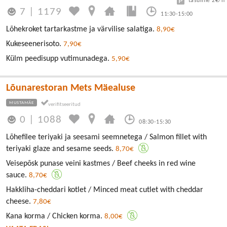
tasuline 2€/h
7
|
1179
11:30-15:00
Lõhekroket tartarkastme ja värvilise salatiga.
8,90€
Kukeseenerisoto.
7,90€
Külm peedisupp vutimunadega.
5,90€
Lõunarestoran Mets Mäealuse
MUSTAMÄE
0
|
1088
08:30-15:30
Lõhefilee teriyaki ja seesami seemnetega / Salmon fillet with
teriyaki glaze and sesame seeds.
8,70€
Veisepõsk punase veini kastmes / Beef cheeks in red wine
sauce.
8,70€
Hakkliha-cheddari kotlet / Minced meat cutlet with cheddar
cheese.
7,80€
Kana korma / Chicken korma.
8,00€