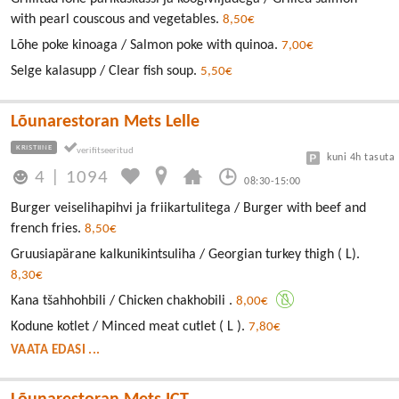
with pearl couscous and vegetables.
8,50€
Lõhe poke kinoaga / Salmon poke with quinoa.
7,00€
Selge kalasupp / Clear fish soup.
5,50€
Lõunarestoran Mets Lelle
KRISTIINE
kuni 4h tasuta
4
|
1094
08:30-15:00
Burger veiselihapihvi ja friikartulitega / Burger with beef and
french fries.
8,50€
Gruusiapärane kalkunikintsuliha / Georgian turkey thigh ( L).
8,30€
Kana tšahhohbili / Chicken chakhobili .
8,00€
Kodune kotlet / Minced meat cutlet ( L ).
7,80€
VAATA EDASI ...