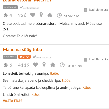
Lõunarestoran Mets ICT
MUSTAMÄE
kuni 2h tasuta
4
|
926
08:30-15:00
Olete oodatud meie Lõunarestoran Metsa, mis asub Mäealuse
2/1.
Ootame Teid lõunale!
Maaema söögituba
LASNAMÄE
84/34
kuni 2h tasuta
6
|
4119
08:30-16:00
Lõhesteik teriyaki glasuuriga.
8,60€
Sealihatasku jalapeno ja cheddariga.
8,00€
Taipärane kanapada kookospiima ja aedviljadega.
7,80€
Lindströmi kotlet.
7,80€
VAATA EDASI ...