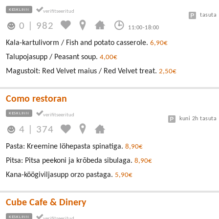
KESKLINN
tasuta
0
|
982
11:00-18:00
Kala-kartulivorm / Fish and potato casserole.
6,90€
Talupojasupp / Peasant soup.
4,00€
Magustoit: Red Velvet maius / Red Velvet treat.
2,50€
Como restoran
KESKLINN
kuni 2h tasuta
4
|
374
Pasta: Kreemine löhepasta spinatiga.
8,90€
Pitsa: Pitsa peekoni ja krõbeda sibulaga.
8,90€
Kana-köögiviljasupp orzo pastaga.
5,90€
Cube Cafe & Dinery
KESKLINN