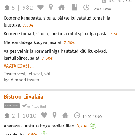
tasuline 2,80/30min
5
|
982
12:00-15:00
Koorene kanapasta, sibula, päikse kuivatatud tomati ja
juustuga.
7,50€
Koorene tomati, sibula, juustu ja mini spinatiga pasta.
7,50€
Mereandidega köögiviljasalat.
7,50€
Valges veinis ja rosmariiniga hautatud küülikukoivad,
kartulipüree, salat.
7,50€
VAATA EDASI ...
Tasuta vesi, leib/sai, või.
Iga 6 praad tasuta.
Bistroo Liivalaia
KESKLINN
2
|
1010
11:00-15:00
Ananassi-juustu kattega broilerifilee.
8,70€
Tursakotlet.