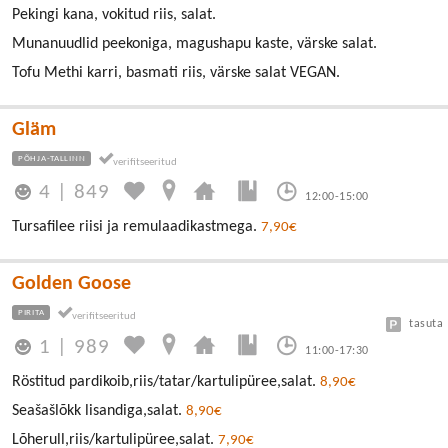
Pekingi kana, vokitud riis, salat.
Munanuudlid peekoniga, magushapu kaste, värske salat.
Tofu Methi karri, basmati riis, värske salat VEGAN.
Gläm
PÕHJA-TALLINN
4
|
849
12:00-15:00
Tursafilee riisi ja remulaadikastmega.
7,90€
Golden Goose
PIRITA
tasuta
1
|
989
11:00-17:30
Röstitud pardikoib,riis/tatar/kartulipüree,salat.
8,90€
Seašašlõkk lisandiga,salat.
8,90€
Lõherull,riis/kartulipüree,salat.
7,90€