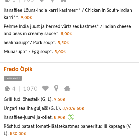
Kanafilee Lõuna-India karri kastmes** / Chicken in South-Indian
karri**.
9,00€
Pehme India juust ja herned vürtsises kastmes* / Indian cheese
and peas in creamy sauce*.
8,00€
Sealihasupp*/ Pork soup*.
5,50€
Munasupp* / Egg soup*.
5,00€
Fredo Öpik
LASNAMÄE
4
|
1070
Grillitud lõhesteik (G, L).
9,50€
Ungari sealiha guljašš (G, L).
8,90/6,60€
Kanafilee-juurviljakotlet.
8,90€
Röstitud bataat tomati-läätsekastmes paneeritud lillkapsaga (V,
L).
830,00€