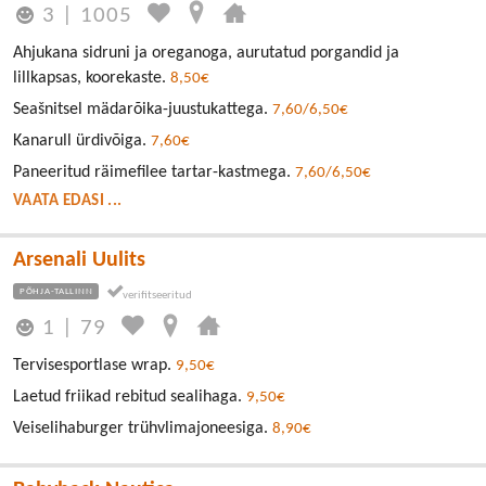
3
|
1005
Ahjukana sidruni ja oreganoga, aurutatud porgandid ja
lillkapsas, koorekaste.
8,50€
Seašnitsel mädarõika-juustukattega.
7,60/6,50€
Kanarull ürdivõiga.
7,60€
Paneeritud räimefilee tartar-kastmega.
7,60/6,50€
VAATA EDASI ...
Arsenali Uulits
PÕHJA-TALLINN
1
|
79
Tervisesportlase wrap.
9,50€
Laetud friikad rebitud sealihaga.
9,50€
Veiselihaburger trühvlimajoneesiga.
8,90€