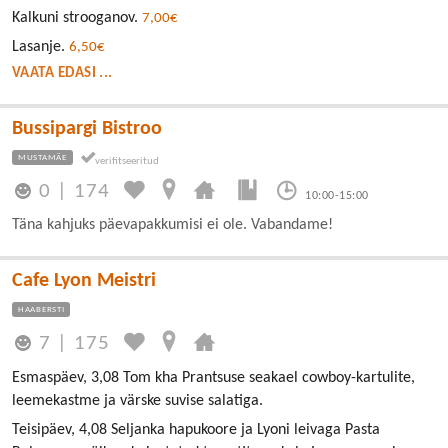
Kalkuni strooganov.
7,00€
Lasanje.
6,50€
VAATA EDASI ...
Bussipargi Bistroo
MUSTAMÄE
0
|
174
10:00-15:00
Täna kahjuks päevapakkumisi ei ole. Vabandame!
Cafe Lyon Meistri
HAABERSTI
7
|
175
Esmaspäev, 3,08 Tom kha Prantsuse seakael cowboy-kartulite,
leemekastme ja värske suvise salatiga.
Teisipäev, 4,08 Seljanka hapukoore ja Lyoni leivaga Pasta