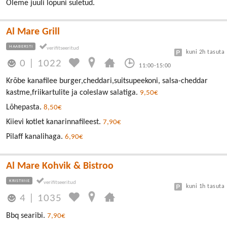
Oleme juuli lõpuni suletud.
Al Mare Grill
HAABERSTI
kuni 2h tasuta
0
|
1022
11:00-15:00
Krõbe kanafilee burger,cheddari,suitsupeekoni, salsa-cheddar
kastme,friikartulite ja coleslaw salatiga.
9,50€
Lõhepasta.
8,50€
Kiievi kotlet kanarinnafileest.
7,90€
Pilaff kanalihaga.
6,90€
Al Mare Kohvik & Bistroo
KRISTIINE
kuni 1h tasuta
4
|
1035
Bbq searibi.
7,90€