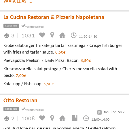
VAATA EDASI ...
La Cucina Restoran & Pizzeria Napoletana
KESKLINN
3
|
1031
11:30-14:30
Krõbekalaburger friikate ja tartar kastmega / Crispy fish burger
with fries and tartar sauce.
8,50€
Päevapizza: Peekoni / Daily Pizza: Bacon.
8,50€
Kirssmozzarella salat pestoga / Cherry mozzarella salad with
pesto.
7,00€
Kalasupp / Fish soup.
5,50€
Otto Restoran
KESKLINN
tasuline 7€/24h
2
|
1008
12:00-14:00
Grillitud lõhe pärlkuskussi ja köögiviljadega / Grilled salmon