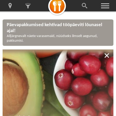
Päevapakkumised kehtivad tööpäeviti lõunasel
ajal!
Alljärgnevalt näete varasemaid, nüüdseks ilmselt aegunud,
pakkumisi.