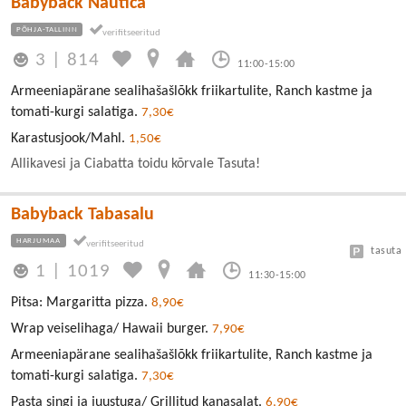
Babyback Nautica
PÕHJA-TALLINN
3
|
814
11:00-15:00
Armeeniapärane sealihašašlõkk friikartulite, Ranch kastme ja
tomati-kurgi salatiga.
7,30€
Karastusjook/Mahl.
1,50€
Allikavesi ja Ciabatta toidu kõrvale Tasuta!
Babyback Tabasalu
HARJUMAA
tasuta
1
|
1019
11:30-15:00
Pitsa: Margaritta pizza.
8,90€
Wrap veiselihaga/ Hawaii burger.
7,90€
Armeeniapärane sealihašašlõkk friikartulite, Ranch kastme ja
tomati-kurgi salatiga.
7,30€
Pasta singi ja juustuga/ Grillitud kanasalat.
6,90€