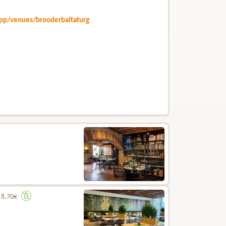
app/venues/brooderbaltaturg
.
8,70€