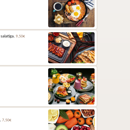
 salatiga.
9,50€
e.
7,50€