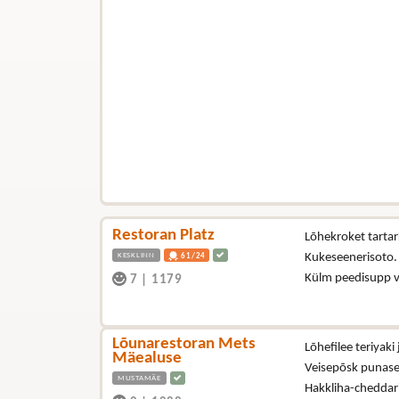
Restoran Platz
Lõhekroket tartark
KESKLINN
Kukeseenerisoto
61/24
Külm peedisupp 
7
|
1179
Lõunarestoran Mets
Lõhefilee teriyak
Mäealuse
Veisepõsk punase 
MUSTAMÄE
Hakkliha-cheddari