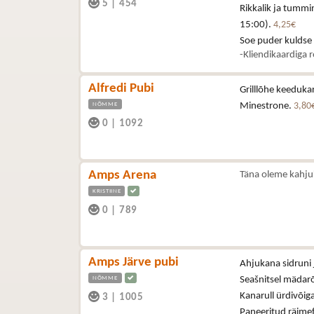
5
|
454
Rikkalik ja tummi
15:00).
4,25€
Soe puder kuldse
-Kliendikaardiga 
Alfredi Pubi
Grilllõhe keeduka
NÕMME
Minestrone.
3,80
0
|
1092
Amps Arena
Täna oleme kahju
KRISTIINE
0
|
789
Amps Järve pubi
Ahjukana sidruni 
NÕMME
Seašnitsel mädar
Kanarull ürdivõig
3
|
1005
Paneeritud räimef