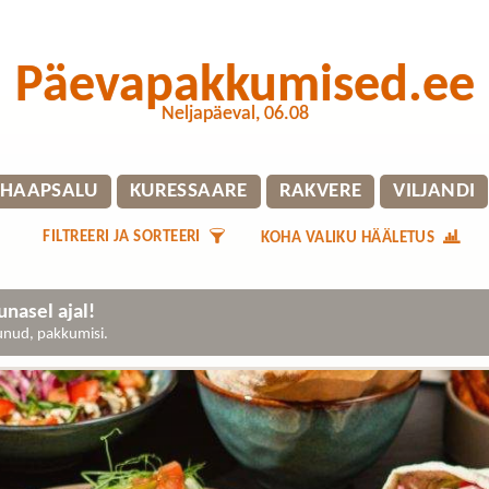
Päevapakkumised.ee
Neljapäeval, 06.08
HAAPSALU
KURESSAARE
RAKVERE
VILJANDI
FILTREERI JA SORTEERI
KOHA VALIKU HÄÄLETUS
nasel ajal!
gunud, pakkumisi.