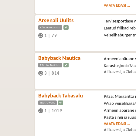
VAATA EDASI ...
Arsenali Uulits
Tervisesportlase 
PÕHJA-TALLINN
Laetud friikad reb
Veiselihaburger t
1
|
79
Babyback Nautica
Armeeniapärane se
PÕHJA-TALLINN
Karastusjook/Ma
Allikavesi ja Ciab
3
|
814
Babyback Tabasalu
Pitsa: Margaritta 
HARJUMAA
Wrap veiselihaga/
Armeeniapärane se
1
|
1019
Pasta singi ja juu
VAATA EDASI ...
Allikavesi ja Ciab