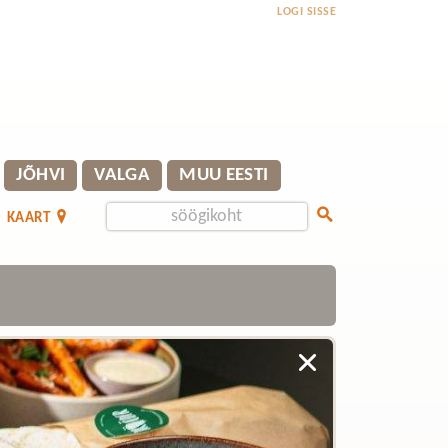
LOGI SISSE
JÕHVI
VALGA
MUU EESTI
KAART