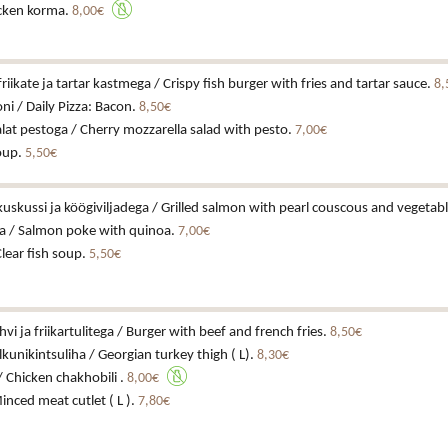
cken korma.
8,00€
iikate ja tartar kastmega / Crispy fish burger with fries and tartar sauce.
8,
ni / Daily Pizza: Bacon.
8,50€
alat pestoga / Cherry mozzarella salad with pesto.
7,00€
soup.
5,50€
lkuskussi ja köögiviljadega / Grilled salmon with pearl couscous and vegetab
a / Salmon poke with quinoa.
7,00€
Clear fish soup.
5,50€
hvi ja friikartulitega / Burger with beef and french fries.
8,50€
kunikintsuliha / Georgian turkey thigh ( L).
8,30€
/ Chicken chakhobili .
8,00€
inced meat cutlet ( L ).
7,80€