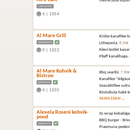
Oleme juuli lõpun
LASNAMÄE
4
|
1054
Al Mare Grill
Krõbe kanafilee b
HAABERSTI
Lõhepasta.
8,50€
Kiievi kotlet kana
0
|
1022
Pilaff kanalihaga.
Al Mare Kohvik &
Bbq searibi.
7,90€
Bistroo
Kanafilee "Allgä
KRISTIINE
Seavälisfilee sui
4
|
1035
Röstsibula hakk-k
VAATA EDASI ...
Alexela Roseni kohvik-
XL wrap kebabiga 
pood
BBQ burger - Brioc
KESKLINN
Praemuna peekoni,