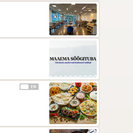
EE
EN