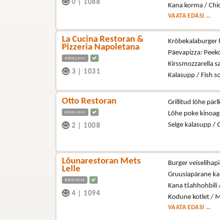
0
|
1088
Kana korma / Chi
VAATA EDASI ...
La Cucina Restoran &
Krõbekalaburger fr
Pizzeria Napoletana
Päevapizza: Peeko
KESKLINN
Kirssmozzarella s
3
|
1031
Kalasupp / Fish 
Otto Restoran
Grillitud lõhe pär
KESKLINN
Lõhe poke kinoag
Selge kalasupp / 
2
|
1008
Lõunarestoran Mets
Burger veiselihapi
Lelle
Gruusiapärane kal
KRISTIINE
Kana tšahhohbili 
4
|
1094
Kodune kotlet / M
VAATA EDASI ...