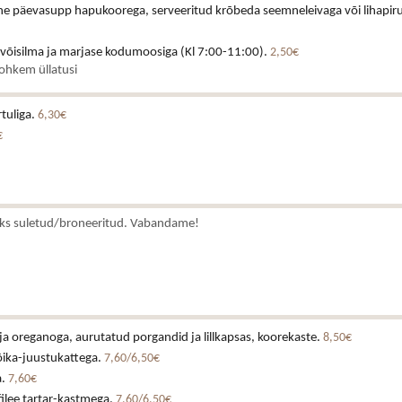
ne päevasupp hapukoorega, serveeritud krõbeda seemneleivaga või lihapiru
 võisilma ja marjase kodumoosiga (Kl 7:00-11:00).
2,50€
rohkem üllatusi
rtuliga.
6,30€
€
ks suletud/broneeritud. Vabandame!
ja oreganoga, aurutatud porgandid ja lillkapsas, koorekaste.
8,50€
õika-juustukattega.
7,60/6,50€
a.
7,60€
ilee tartar-kastmega.
7,60/6,50€