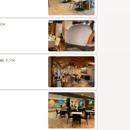
50€
les.
8,50€