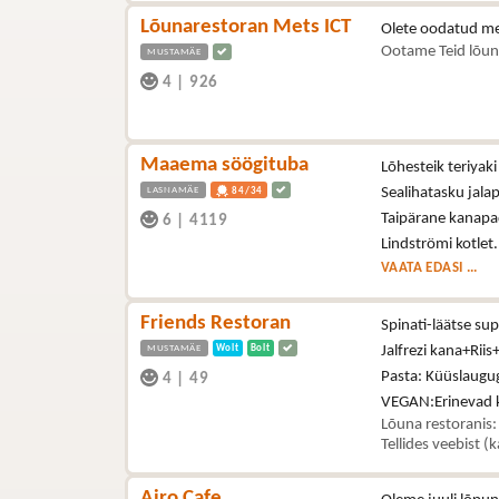
Lõunarestoran Mets ICT
Olete oodatud me
Ootame Teid lõun
MUSTAMÄE
4
|
926
Maaema söögituba
Lõhesteik teriyaki
LASNAMÄE
Sealihatasku jala
84/34
Taipärane kanapa
6
|
4119
Lindströmi kotlet
VAATA EDASI ...
Friends Restoran
Spinati-läätse s
MUSTAMÄE
Wolt
Bolt
Jalfrezi kana+Riis
Pasta: Küüslaugu
4
|
49
VEGAN:Erinevad kö
Lõuna restoranis:
Tellides veebist (
Airo Cafe