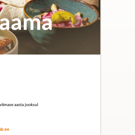
 Jaama
 viimase aasta jooksul
ab.ee