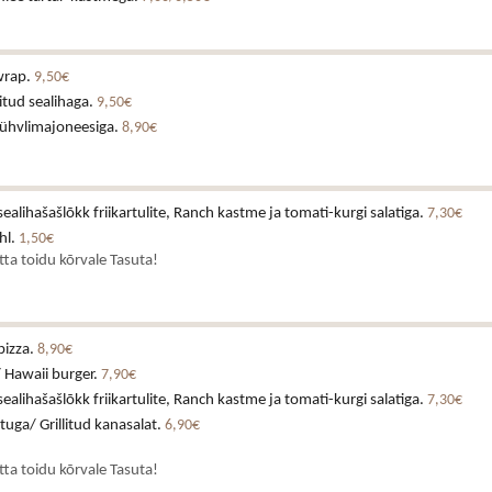
wrap.
9,50€
itud sealihaga.
9,50€
rühvlimajoneesiga.
8,90€
alihašašlõkk friikartulite, Ranch kastme ja tomati-kurgi salatiga.
7,30€
hl.
1,50€
atta toidu kõrvale Tasuta!
pizza.
8,90€
 Hawaii burger.
7,90€
alihašašlõkk friikartulite, Ranch kastme ja tomati-kurgi salatiga.
7,30€
stuga/ Grillitud kanasalat.
6,90€
atta toidu kõrvale Tasuta!