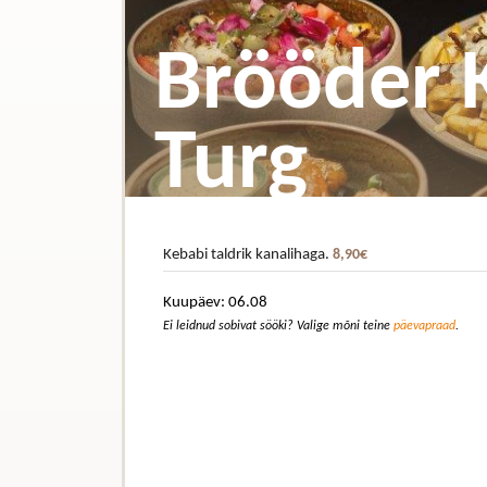
Brööder 
Turg
Kebabi taldrik kanalihaga.
8,90€
Kuupäev: 06.08
Ei leidnud sobivat sööki? Valige mõni teine
päevapraad
.