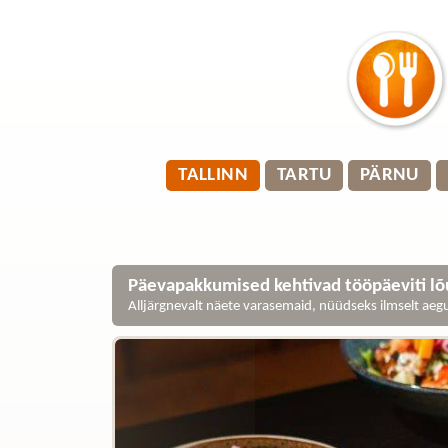
TALLINN
TARTU
PÄRNU
Päevapakkumised kehtivad tööpäeviti lõu
Alljärgnevalt näete varasemaid, nüüdseks ilmselt ae