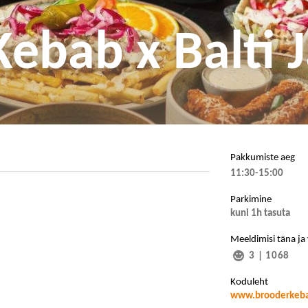
Kebab x Balti
Pakkumiste aeg
11:30-15:00
Parkimine
kuni 1h tasuta
Meeldimisi täna ja
3
|
1068
Koduleht
www.brooderkeb