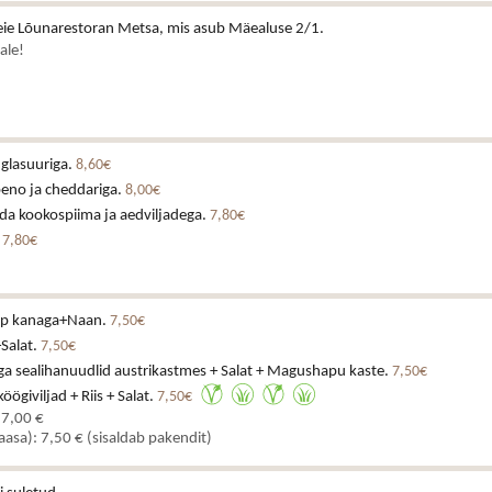
ie Lõunarestoran Metsa, mis asub Mäealuse 2/1.
ale!
 glasuuriga.
8,60€
peno ja cheddariga.
8,00€
da kookospiima ja aedviljadega.
7,80€
.
7,80€
upp kanaga+Naan.
7,50€
+Salat.
7,50€
ga sealihanuudlid austrikastmes + Salat + Magushapu kaste.
7,50€
ögiviljad + Riis + Salat.
7,50€
 7,00 €
kaasa): 7,50 € (sisaldab pakendit)