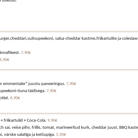
i suletud.
urger,cheddari,suitsupeekoni, salsa-cheddar kastme,friikartulite ja coleslaw
rinnafileest.
7,90€
6,90€
uer emmentaler" juustu paneeringus.
7,90€
tsupeekoni-õuna täidisega.
7,90€
otlet.
6,90€
+ friikartulid + Coca-Cola.
9,90€
h sai, veise pihv, frillis, tomat, marineeritud kurk, cheddar juust, BBQ kast
 värske salatiga ja ketšupiga.
5,50€