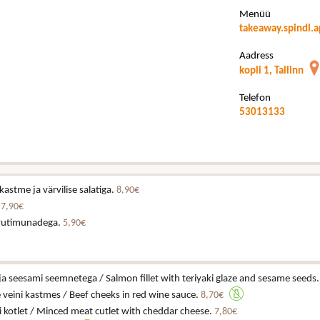
Menüü
takeaway.spindl.
Aadress
kopli 1, Tallinn
Telefon
53013133
astme ja värvilise salatiga.
8,90€
.
7,90€
vutimunadega.
5,90€
i ja seesami seemnetega / Salmon fillet with teriyaki glaze and sesame seeds
veini kastmes / Beef cheeks in red wine sauce.
8,70€
 kotlet / Minced meat cutlet with cheddar cheese.
7,80€