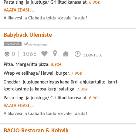
Pasta singi ja juustuga/ Grillitud kanasalat.
6,90€
VAATA EDASI ...
Allikavesi ja Ciabatta toidu kõrvale Tasuta!
Babyback Ülemiste
LASNAMÄE
0
|
1066
11:00-15:00
Pitsa: Margaritta pizza.
8,90€
Wrap veiselihaga/ Hawaii burger.
7,90€
Cheddari juustupaneeringus kana ürdi-ahjukartulite, karri-
koorekastme ja kapsa-kurgi salatiga.
7,30€
Pasta singi ja juustuga/ Grillitud kanasalat.
6,90€
VAATA EDASI ...
Allikavesi ja Ciabatta toidu kõrvale Tasuta!
BACIO Restoran & Kohvik