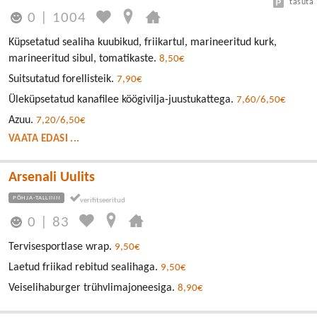
tasuta
0
|
1004
Küpsetatud sealiha kuubikud, friikartul, marineeritud kurk,
marineeritud sibul, tomatikaste.
8,50€
Suitsutatud forellisteik.
7,90€
Üleküpsetatud kanafilee köögivilja-juustukattega.
7,60/6,50€
Azuu.
7,20/6,50€
VAATA EDASI ...
Arsenali Uulits
PÕHJA-TALLINN
0
|
83
Tervisesportlase wrap.
9,50€
Laetud friikad rebitud sealihaga.
9,50€
Veiselihaburger trühvlimajoneesiga.
8,90€