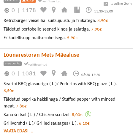
KESKLINN
61/24
tasuline 2€/h
0
|
1178
11:30-15:00
Retroburger veiseliha, suitsujuustu ja friikatega.
8,90€
Täidetud portobello seened kinoa ja salatiga.
7,90€
Frikadellisupp maitserohelisega.
5,90€
Lõunarestoran Mets Mäealuse
MUSTAMÄE
0
|
1081
08:30-15:30
Searibi BBQ glasuuriga ( L )/ Pork ribs with BBQ glaze ( L ).
8,50€
Täidetud paprika hakklihaga / Stuffed pepper with minced
meat.
7,80€
Kana šnitsel ( L ) / Chicken scnitzel.
8,00€
Grillvorstid ( L )/ Grilled sausages ( L ).
6,10€
VAATA EDASI ...