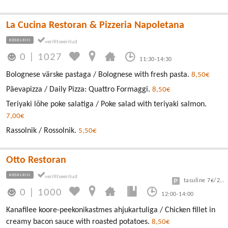
La Cucina Restoran & Pizzeria Napoletana
KESKLINN
0
|
1027
11:30-14:30
Bolognese värske pastaga / Bolognese with fresh pasta.
8,50€
Päevapizza / Daily Pizza: Quattro Formaggi.
8,50€
Teriyaki lõhe poke salatiga / Poke salad with teriyaki salmon.
7,00€
Rassolnik / Rossolnik.
5,50€
Otto Restoran
KESKLINN
tasuline 7€/24h
0
|
1000
12:00-14:00
Kanafilee koore-peekonikastmes ahjukartuliga / Chicken fillet in
creamy bacon sauce with roasted potatoes.
8,50€