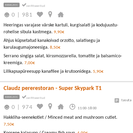
KESKLINN
0
|
981
Heeringas varajase värske kartuli, kurgisalati ja kodujuustu-
rohelise sibula kastmega.
9,90€
Ahjus küpsetatud kanakoivad orzotto, salatisegu ja
karulaugumajoneesiga.
8,50€
Serrano singiga salat, kirssmozzarella, tomatite ja balsamico-
kreemiga.
7,00€
Lillkapsapüreesupp kanafilee ja krutoonidega.
5,90€
Claudz pererestoran - Super Skypark T1
KESKLINN
tasuta
0
|
974
11:00-18:00
Hakkliha-seenekotlet / Minced meat and mushroom cutlet.
7,50€
Koorene kalasupp / Creamy fish soup.