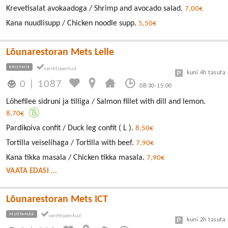
Krevetisalat avokaadoga / Shrimp and avocado salad.
7,00€
Kana nuudlisupp / Chicken noodle supp.
5,50€
Lõunarestoran Mets Lelle
KRISTIINE
kuni 4h tasuta
0
|
1087
08:30-15:00
Lõhefilee sidruni ja tilliga / Salmon fillet with dill and lemon.
8,70€
Pardikoiva confit / Duck leg confit ( L ).
8,50€
Tortilla veiselihaga / Tortilla with beef.
7,90€
Kana tikka masala / Chicken tikka masala.
7,90€
VAATA EDASI ...
Lõunarestoran Mets ICT
MUSTAMÄE
kuni 2h tasuta