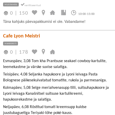
MUSTAMÄE
0
|
150
10:00-15:00
Täna kahjuks päevapakkumisi ei ole. Vabandame!
Cafe Lyon Meistri
HAABERSTI
0
|
178
Esmaspäev, 3,08 Tom kha Prantsuse seakael cowboy-kartulite,
leemekastme ja värske suvise salatiga.
Teisipäev, 4,08 Seljanka hapukoore ja Lyoni leivaga Pasta
Bolognese päikesekuivatatud tomatite, rukola ja parmesaniga.
Kolmapäev, 5,08 Selge meriahvenasupp tilli, suitsuhapukoore ja
Lyoni leivaga Kanašnitsel suitsuse kartulikreemi,
hapukoorekastme ja salatiga.
Neljapäev, 6,08 Röstitud tomati kreemsupp kuldse
juustubaguetiga Teriyaki-lõhe poké-kauss.