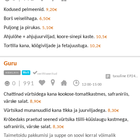
Kodused pelmeenid.
9,20€
Borš veiselihaga.
6,50€
Puljong ja pirukas.
5,10€
Ahjulõhe + ahjujuurviljad, koore-sinepi kaste.
10,5€
Tortilla kana, köögiviljade ja fetajuustuga.
10,2€
Guru
KESKLINN
Wolt
tasuline EP24 või Vanalinn
0
|
991
12:00-15:00
Chattinad vürtsidega kana kookose-tomatikastmes, safraniriis,
värske salat.
8,90€
Vürtsikad munanuudlid kana tikka ja juurviljadega.
8,30€
Krõbedaks praetud seened vürtsika tšilli-küüslaugu kastmega,
safraniriis, värske salat.
8,30€
Taimetoidu pakkumisi ja suppe on soovi korral võimalik