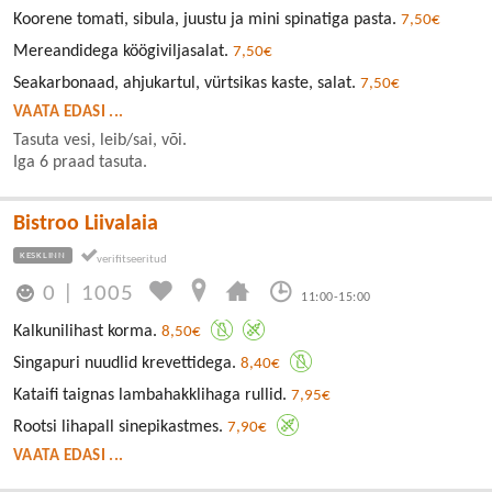
Koorene tomati, sibula, juustu ja mini spinatiga pasta.
7,50€
Mereandidega köögiviljasalat.
7,50€
Seakarbonaad, ahjukartul, vürtsikas kaste, salat.
7,50€
VAATA EDASI ...
Tasuta vesi, leib/sai, või.
Iga 6 praad tasuta.
Bistroo Liivalaia
KESKLINN
0
|
1005
11:00-15:00
Kalkunilihast korma.
8,50€
Singapuri nuudlid krevettidega.
8,40€
Kataifi taignas lambahakklihaga rullid.
7,95€
Rootsi lihapall sinepikastmes.
7,90€
VAATA EDASI ...