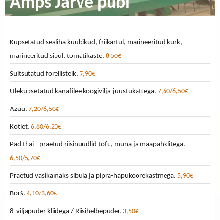
Amps Järve pubi
Küpsetatud sealiha kuubikud, friikartul, marineeritud kurk,
marineeritud sibul, tomatikaste.
8,50€
Suitsutatud forellisteik.
7,90€
Üleküpsetatud kanafilee köögivilja-juustukattega.
7,60/6,50€
Azuu.
7,20/6,50€
Kotlet.
6,80/6,20€
Pad thai - praetud riisinuudlid tofu, muna ja maapähklitega.
6,50/5,70€
Praetud vasikamaks sibula ja pipra-hapukoorekastmega.
5,90€
Borš.
4,10/3,60€
8-viljapuder kliidega / Riisihelbepuder.
3,50€