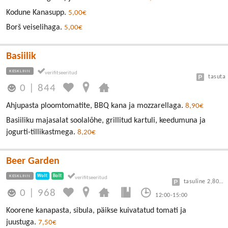
Kodune Kanasupp.
5,00€
Borš veiselihaga.
5,00€
Basiilik
KESKLINN
tasuta
0
|
844
Ahjupasta ploomtomatite, BBQ kana ja mozzarellaga.
8,90€
Basiiliku majasalat soolalõhe, grillitud kartuli, keedumuna ja
jogurti-tillikastmega.
8,20€
Beer Garden
KESKLINN
Wolt
Bolt
tasuline 2,80/30min
0
|
968
12:00-15:00
Koorene kanapasta, sibula, päikse kuivatatud tomati ja
juustuga.
7,50€