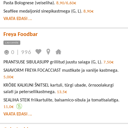
Pasta Bolognese (veiseliha).
8,90/6,60€
Seafilee medaljonid sinepikastmega (G, L).
8,90€
VAATA EDASI ...
Freya Foodbar
LASNAMÄE
0
|
996
PRANTSUSE SIBULASUPP grillitud juustu saiaga (G, L).
7,50€
SAIAVORM FREYA FOCACCIAST mustikate ja vanilje kastmega.
5,00€
KRÕBE KALKUNI ŠNITSEL kartuli, türgi ubade, õrnsoolakurgi
salati ja petersellikastmega.
13,5€
SEALIHA STEIK friikartulite, balsamico-sibula ja tomatisalatiga.
11,0€
VAATA EDASI ...