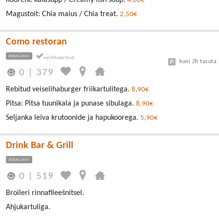
4,00€
Magustoit: Chia maius / Chia treat.
2,50€
Como restoran
KESKLINN
kuni 2h tasuta
0
|
379
Rebitud veiselihaburger friikartulitega.
8,90€
Pitsa: Pitsa tuunikala ja punase sibulaga.
8,90€
Seljanka leiva krutoonide ja hapukoorega.
5,90€
Drink Bar & Grill
KESKLINN
0
|
519
Broileri rinnafileešnitsel.
Ahjukartuliga.