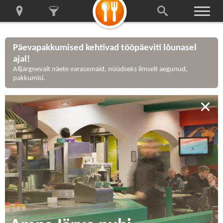
Päevapakkumised kehtivad tööpäeviti lõunasel
ajal!
Alljärgnevalt näete varasemaid, nüüdseks ilmselt aegunud,
pakkumisi.