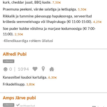
kurk, cheddar juust, BBQ kaste.
7,50€
Praemuna peekoni, värske salatiga ja ketšupiga.
5,50€
Rikkalik ja tummine päevasupp hapukoorega, serveeritud
krõbeda seemneleivaga või lihapirukaga (Kl 11:00-15:00).
4,25€
Soe puder kuldse võisilma ja marjase kodumoosiga (Kl 7:00-
11:00).
2,50€
-Kliendikaardiga rohkem üllatusi
Alfredi Pubi
NÕMME
0
|
1094
Kanasnitsel kauboi kartuliga.
6,30€
Frikadellisupp.
3,80€
Amps Järve pubi
NÕMME