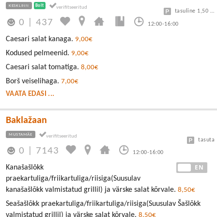
KESKLINN
Bolt
tasuline 1,50 eur/h
0
|
437
12:00-16:00
Caesari salat kanaga.
9,00€
Kodused pelmeenid.
9,00€
Caesari salat tomatiga.
8,00€
Borš veiselihaga.
7,00€
VAATA EDASI ...
Baklažaan
MUSTAMÄE
tasuta
0
|
7143
12:00-16:00
EE
EN
Kanašašlǒkk
praekartuliga/friikartuliga/riisiga(Suusulav
kanašašlõkk valmistatud grillil) ja värske salat kõrvale.
8,50€
Seašašlõkk praekartuliga/friikartuliga/riisiga(Suusulav Šašlõkk
valmistatud grillil) ja värske salat kõrvale.
8,50€