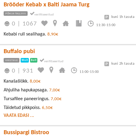
Brööder Kebab x Balti Jaama Turg
PÕHJA-TALLINN
kuni 1h tasuta
0
|
1067
11:30-15:00
Kebabi rull sealihaga.
8,90€
Buffalo pubi
KRISTIINE
Wolt
Bolt
kuni 2h tasuta
0
|
931
11:00-15:00
Kanašašlõkk.
8,00€
Ahjuliha hapukapsaga.
7,00€
Tursafilee paneeringus.
7,00€
Täidetud pikkpoiss.
6,50€
VAATA EDASI ...
Bussipargi Bistroo