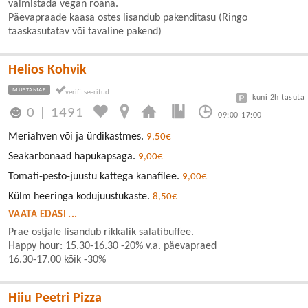
valmistada vegan roana.
Päevapraade kaasa ostes lisandub pakenditasu (Ringo
taaskasutatav või tavaline pakend)
Helios Kohvik
MUSTAMÄE
kuni 2h tasuta
0
|
1491
09:00-17:00
Meriahven või ja ürdikastmes.
9,50€
Seakarbonaad hapukapsaga.
9,00€
Tomati-pesto-juustu kattega kanafilee.
9,00€
Külm heeringa kodujuustukaste.
8,50€
VAATA EDASI ...
Prae ostjale lisandub rikkalik salatibuffee.
Happy hour: 15.30-16.30 -20% v.a. päevapraed
16.30-17.00 kõik -30%
Hiiu Peetri Pizza