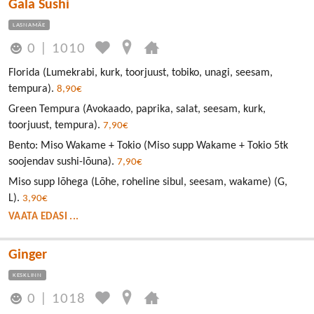
Gala Sushi
LASNAMÄE
0
|
1010
Florida (Lumekrabi, kurk, toorjuust, tobiko, unagi, seesam,
tempura).
8,90€
Green Tempura (Avokaado, paprika, salat, seesam, kurk,
toorjuust, tempura).
7,90€
Bento: Miso Wakame + Tokio (Miso supp Wakame + Tokio 5tk
soojendav sushi-lõuna).
7,90€
Miso supp lõhega (Lõhe, roheline sibul, seesam, wakame) (G,
L).
3,90€
VAATA EDASI ...
Ginger
KESKLINN
0
|
1018