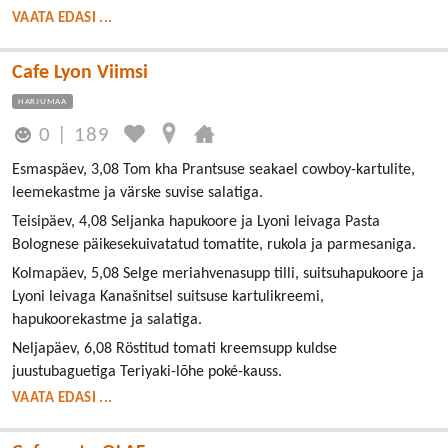
VAATA EDASI ...
Cafe Lyon Viimsi
HARJUMAA
0
|
189
Esmaspäev, 3,08 Tom kha Prantsuse seakael cowboy-kartulite,
leemekastme ja värske suvise salatiga.
Teisipäev, 4,08 Seljanka hapukoore ja Lyoni leivaga Pasta
Bolognese päikesekuivatatud tomatite, rukola ja parmesaniga.
Kolmapäev, 5,08 Selge meriahvenasupp tilli, suitsuhapukoore ja
Lyoni leivaga Kanašnitsel suitsuse kartulikreemi,
hapukoorekastme ja salatiga.
Neljapäev, 6,08 Röstitud tomati kreemsupp kuldse
juustubaguetiga Teriyaki-lõhe poké-kauss.
VAATA EDASI ...