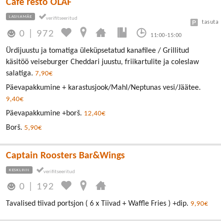
Cafe resto OLAF
LASNAMÄE
tasuta
0
|
972
11:00-15:00
Ürdijuustu ja tomatiga üleküpsetatud kanafilee / Grillitud
käsitöö veiseburger Cheddari juustu, friikartulite ja coleslaw
salatiga.
7,90€
Päevapakkumine + karastusjook/Mahl/Neptunas vesi/Jäätee.
9,40€
Päevapakkumine +borš.
12,40€
Borš.
5,90€
Captain Roosters Bar&Wings
KESKLINN
0
|
192
Tavalised tiivad portsjon ( 6 x Tiivad + Waffle Fries ) +dip.
9,90€