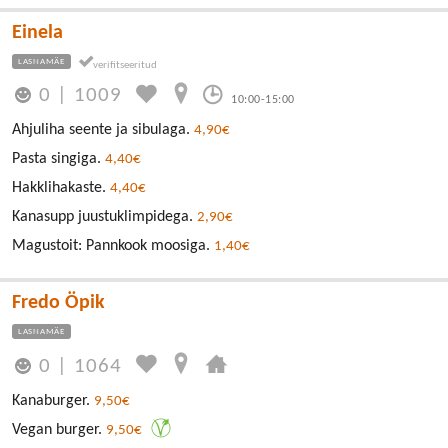
Einela
LASNAMÄE
0
|
1009
10:00-15:00
Ahjuliha seente ja sibulaga.
4,90€
Pasta singiga.
4,40€
Hakklihakaste.
4,40€
Kanasupp juustuklimpidega.
2,90€
Magustoit: Pannkook moosiga.
1,40€
Fredo Öpik
LASNAMÄE
0
|
1064
Kanaburger.
9,50€
Vegan burger.
9,50€