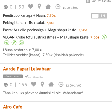
kuni 2h tasuta
0
|
53
11:00-16:00
EE
EN
Peedisupp kanaga + Naan.
7,50€
Pekingi kana + riis + salat.
7,50€
Pasta: Nuudlid peekoniga + Magushapu kaste.
7,50€
VEGAN:Krõbe tofu austrikastmes + Magushapu kaste.
7,50€
Lõuna restoranis: 7,00 €
Tellides veebist (kaasa): 7,50 € (sisaldab pakendit)
Aarde Pagari Leivabaar
PÕHJA-TALLINN
0
|
155
12:00-14:00
Täna kahjuks päevapakkumisi ei ole. Vabandame!
Airo Cafe