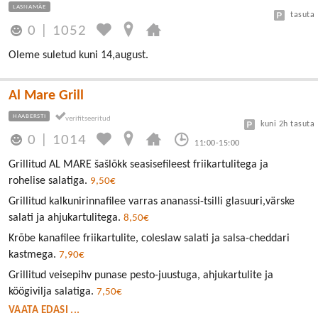
LASNAMÄE
tasuta
0
|
1052
Oleme suletud kuni 14,august.
Al Mare Grill
HAABERSTI
kuni 2h tasuta
0
|
1014
11:00-15:00
Grillitud AL MARE šašlõkk seasisefileest friikartulitega ja
rohelise salatiga.
9,50€
Grillitud kalkunirinnafilee varras ananassi-tsilli glasuuri,värske
salati ja ahjukartulitega.
8,50€
Krõbe kanafilee friikartulite, coleslaw salati ja salsa-cheddari
kastmega.
7,90€
Grillitud veisepihv punase pesto-juustuga, ahjukartulite ja
köögivilja salatiga.
7,50€
VAATA EDASI ...