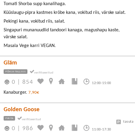
Tomati Shorba supp kanalihaga.
Küüslaugu-pipra kastmes krõbe kana, vokitud riis, värske salat.
Pekingi kana, vokitud riis, salat.
Singapuri munanuudlid tandoori kanaga, magushapu kaste,
värske salat.
Masala Vege karri VEGAN.
Gläm
PÕHJA-TALLINN
0
|
854
12:00-15:00
Kanaburger.
7,90€
Golden Goose
PIRITA
tasuta
0
|
986
11:00-17:30