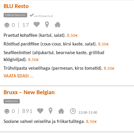
BLU Resto
PÕHJA-TALLINN
0
|
17
Praetud kohafilee (kartul, salat).
8,50€
Röstitud pardifilee (cous-cous, kirsi kaste, salat).
8,50€
Seafileešnitsel (ahjukartul, bearnaise kaste, grillitud
köögiviljad).
8,50€
Trühvlipasta veiselihaga (parmesan, kirss tomatid).
8,50€
VAATA EDASI ...
Bruxx – New Belgian
KESKLINN
0
|
891
12:00-15:00
Soolane vahvel veiseliha ja friikartulitega.
8,50€