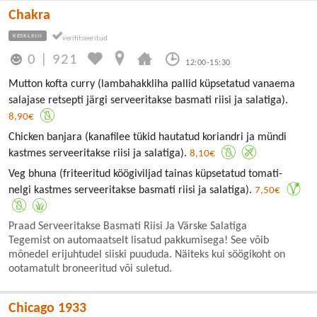
Chakra
KESKLINN
0
|
921
12:00-15:30
Mutton kofta curry (lambahakkliha pallid küpsetatud vanaema
salajase retsepti järgi serveeritakse basmati riisi ja salatiga).
8,90€
Chicken banjara (kanafilee tükid hautatud koriandri ja mündi
kastmes serveeritakse riisi ja salatiga).
8,10€
Veg bhuna (friteeritud köögiviljad tainas küpsetatud tomati-
nelgi kastmes serveeritakse basmati riisi ja salatiga).
7,50€
Praad Serveeritakse Basmati Riisi Ja Värske Salatiga
Tegemist on automaatselt lisatud pakkumisega! See võib
mõnedel erijuhtudel siiski puududa. Näiteks kui söögikoht on
ootamatult broneeritud või suletud.
Chicago 1933