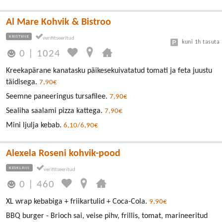
Al Mare Kohvik & Bistroo
KRISTIINE
kuni 1h tasuta
0
|
1024
Kreekapärane kanatasku päikesekuivatatud tomati ja feta juustu
täidisega.
7,90€
Seemne paneeringus tursafilee.
7,90€
Sealiha saalami pizza kattega.
7,90€
Mini ljulja kebab.
6,10/6,90€
Alexela Roseni kohvik-pood
KESKLINN
0
|
460
XL wrap kebabiga + friikartulid + Coca-Cola.
9,90€
BBQ burger - Brioch sai, veise pihv, frillis, tomat, marineeritud