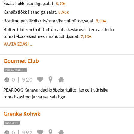
Seašašlõkk lisandiga,salat.
8,90€
Kanašašlõkk lisandiga,salat.
8,90€
Röstitud pardikoib,riis/tatar/kartulipüree,salat.
8,90€
Butter Chicken Grillitud kanaliha keskmiselt teravas India
tomati-koorekastmes,riis/nuudlid,salat.
7,90€
VAATA EDASI ...
Gourmet Club
PÕHJA-TALLINN
0
|
920
PEAROOG Kanavardad krõbekartulite, kergelt vürtsika
tomatikastme ja värske salatiga.
Grenka Kohvik
KESKLINN
0
|
992