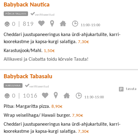
Babyback Nautica
PÕHJA-TALLINN
0
|
819
11:00-15:00
Cheddari juustupaneeringus kana ürdi-ahjukartulite, karri-
koorekastme ja kapsa-kurgi salatiga.
7,30€
Karastusjook/Mahl.
1,50€
Allikavesi ja Ciabatta toidu kõrvale Tasuta!
Babyback Tabasalu
HARJUMAA
tasuta
0
|
1016
11:30-15:00
Pitsa: Margaritta pizza.
8,90€
Wrap veiselihaga/ Hawaii burger.
7,90€
Cheddari juustupaneeringus kana ürdi-ahjukartulite, karri-
koorekastme ja kapsa-kurgi salatiga.
7,30€