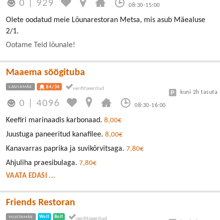
0
|
929
08:30-15:00
Olete oodatud meie Lõunarestoran Metsa, mis asub Mäealuse
2/1.
Ootame Teid lõunale!
Maaema söögituba
LASNAMÄE
84/34
kuni 2h tasuta
0
|
4096
08:30-16:00
Keefiri marinaadis karbonaad.
8,00€
Juustuga paneeritud kanafilee.
8,00€
Kanavarras paprika ja suvikõrvitsaga.
7,80€
Ahjuliha praesibulaga.
7,80€
VAATA EDASI ...
Friends Restoran
MUSTAMÄE
Wolt
Bolt