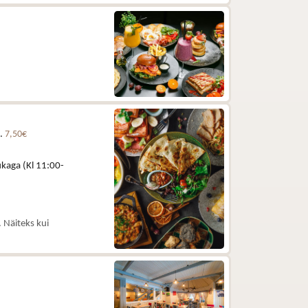
e.
7,50€
kaga (Kl 11:00-
 Näiteks kui