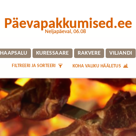
Päevapakkumised.ee
Neljapäeval, 06.08
HAAPSALU
KURESSAARE
RAKVERE
VILJANDI
FILTREERI JA SORTEERI
KOHA VALIKU HÄÄLETUS