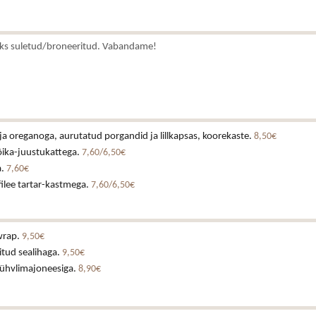
ks suletud/broneeritud. Vabandame!
ja oreganoga, aurutatud porgandid ja lillkapsas, koorekaste.
8,50€
õika-juustukattega.
7,60/6,50€
a.
7,60€
ilee tartar-kastmega.
7,60/6,50€
wrap.
9,50€
itud sealihaga.
9,50€
rühvlimajoneesiga.
8,90€