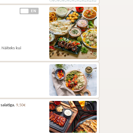
EE
EN
 Näiteks kui
 salatiga.
9,50€