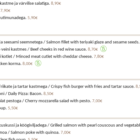
astme ja värvilise salatiga.
8,90€
.
7,90€
vutimunadega.
5,90€
i ja seesami seemnetega / Salmon fillet with teriyaki glaze and sesame seeds
veini kastmes / Beef cheeks in red wine sauce.
8,70€
 kotlet / Minced meat cutlet with cheddar cheese.
7,80€
cken korma.
8,00€
iikate ja tartar kastmega / Crispy fish burger with fries and tartar sauce.
8,
ni / Daily Pizza: Bacon.
8,50€
alat pestoga / Cherry mozzarella salad with pesto.
7,00€
soup.
5,50€
lkuskussi ja köögiviljadega / Grilled salmon with pearl couscous and vegetab
inoa / Salmon poke with quinoa.
7,00€
Clear fish soup.
5,50€