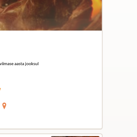
 viimase aasta jooksul
e