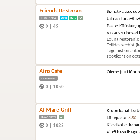
Friends Restoran
Spinati-läätse s
MUSTAMÄE
Wolt
Bolt
Jalfrezi kana+Riis
Pasta: Küüslaugu
0
|
45
VEGAN:Erinevad kö
Lõuna restoranis:
Tellides veebist (
Tegemist on autom
söögikoht on oota
Airo Cafe
Oleme juuli lõpun
LASNAMÄE
0
|
1050
Al Mare Grill
Krõbe kanafilee b
HAABERSTI
Lõhepasta.
8,50€
Kiievi kotlet kana
0
|
1022
Pilaff kanalihaga.