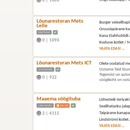
0
|
1006
Lõunarestoran Mets
Burger veiselihapi
Lelle
Gruusiapärane kal
KRISTIINE
Kana tšahhohbili 
0
|
1090
Kodune kotlet / M
VAATA EDASI ...
Lõunarestoran Mets ICT
Olete oodatud me
Ootame Teid lõun
MUSTAMÄE
Tegemist on autom
0
|
922
söögikoht on oota
Maaema söögituba
Lõhesteik teriyaki
LASNAMÄE
Sealihatasku jala
84/34
Taipärane kanapa
2
|
4115
Lindströmi kotlet
VAATA EDASI ...