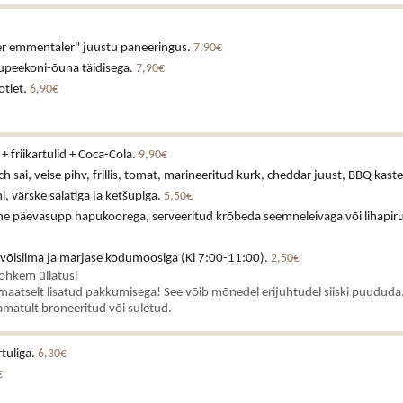
uer emmentaler" juustu paneeringus.
7,90€
tsupeekoni-õuna täidisega.
7,90€
otlet.
6,90€
+ friikartulid + Coca-Cola.
9,90€
h sai, veise pihv, frillis, tomat, marineeritud kurk, cheddar juust, BBQ kast
 värske salatiga ja ketšupiga.
5,50€
ne päevasupp hapukoorega, serveeritud krõbeda seemneleivaga või lihapiru
 võisilma ja marjase kodumoosiga (Kl 7:00-11:00).
2,50€
rohkem üllatusi
aatselt lisatud pakkumisega! See võib mõnedel erijuhtudel siiski puududa.
matult broneeritud või suletud.
rtuliga.
6,30€
€