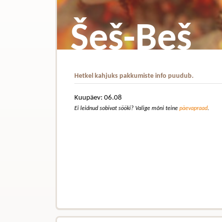
Šeš-Beš
Hetkel kahjuks pakkumiste info puudub.
Kuupäev: 06.08
Ei leidnud sobivat sööki? Valige mõni teine
päevapraad
.