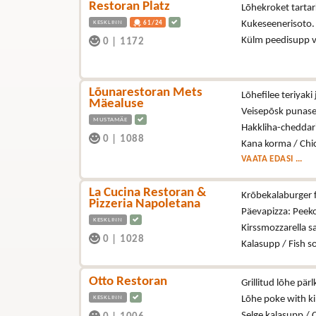
Restoran Platz
Lõhekroket tartark
KESKLINN
Kukeseenerisoto
61/24
Külm peedisupp 
0
|
1172
Lõunarestoran Mets
Lõhefilee teriyak
Mäealuse
Veisepõsk punase 
MUSTAMÄE
Hakkliha-cheddari
0
|
1088
Kana korma / Chi
VAATA EDASI ...
La Cucina Restoran &
Krõbekalaburger fr
Pizzeria Napoletana
Päevapizza: Peeko
KESKLINN
Kirssmozzarella s
0
|
1028
Kalasupp / Fish 
Otto Restoran
Grillitud lõhe pär
KESKLINN
Lõhe poke with k
Selge kalasupp / 