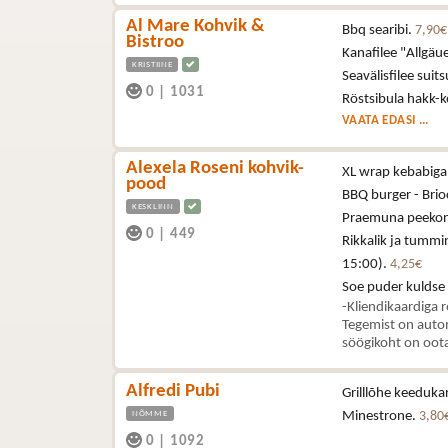
Al Mare Kohvik &
Bbq searibi.
7,90€
Bistroo
Kanafilee "Allgä
KRISTIINE
Seavälisfilee sui
0
|
1031
Röstsibula hakk-k
VAATA EDASI ...
Alexela Roseni kohvik-
XL wrap kebabiga 
pood
BBQ burger - Brioc
KESKLINN
Praemuna peekoni,
0
|
449
Rikkalik ja tummi
15:00).
4,25€
Soe puder kuldse
-Kliendikaardiga 
Tegemist on autom
söögikoht on oota
Alfredi Pubi
Grilllõhe keeduka
NÕMME
Minestrone.
3,80
0
|
1092