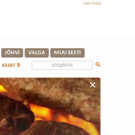
LOGI SISSE
JÕHVI
VALGA
MUU EESTI
KAART