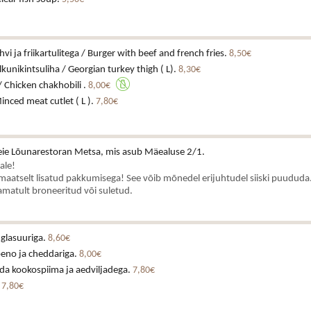
hvi ja friikartulitega / Burger with beef and french fries.
8,50€
kunikintsuliha / Georgian turkey thigh ( L).
8,30€
/ Chicken chakhobili .
8,00€
inced meat cutlet ( L ).
7,80€
ie Lõunarestoran Metsa, mis asub Mäealuse 2/1.
ale!
aatselt lisatud pakkumisega! See võib mõnedel erijuhtudel siiski puududa.
matult broneeritud või suletud.
 glasuuriga.
8,60€
peno ja cheddariga.
8,00€
da kookospiima ja aedviljadega.
7,80€
.
7,80€