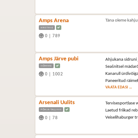
Amps Arena
Täna oleme kahju
KRISTIINE
0
|
789
Amps Järve pubi
Ahjukana sidruni 
NÕMME
Seašnitsel mädar
Kanarull ürdivõig
0
|
1002
Paneeritud räimef
VAATA EDASI ...
Arsenali Uulits
Tervisesportlase 
PÕHJA-TALLINN
Laetud friikad reb
Veiselihaburger t
0
|
78