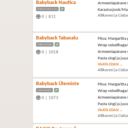
Babyback Nautica
Armeeniapärane se
PÕHJA-TALLINN
Karastusjook/Ma
Allikavesi ja Ciab
0
|
811
Babyback Tabasalu
Pitsa: Margaritta 
HARJUMAA
Wrap veiselihaga/
Armeeniapärane se
0
|
1018
Pasta singi ja juu
VAATA EDASI ...
Allikavesi ja Ciab
Babyback Ülemiste
Pitsa: Margaritta 
LASNAMÄE
Wrap veiselihaga/
Armeeniapärane se
0
|
1073
Pasta singi ja juu
VAATA EDASI ...
Allikavesi ja Ciab