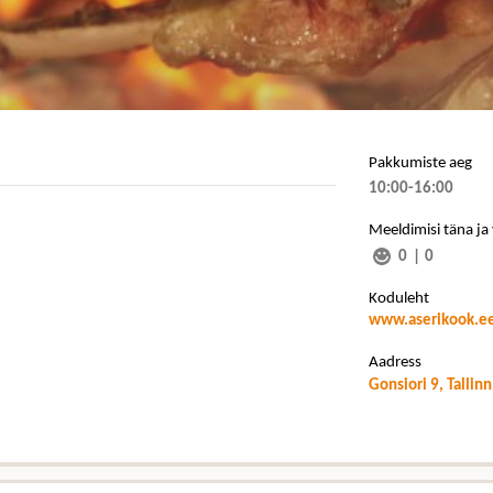
Pakkumiste aeg
10:00-16:00
Meeldimisi täna ja
0
|
0
Koduleht
www.aserikook.e
Aadress
Gonsiori 9, Tallinn