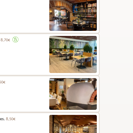
.
8,70€
50€
les.
8,50€