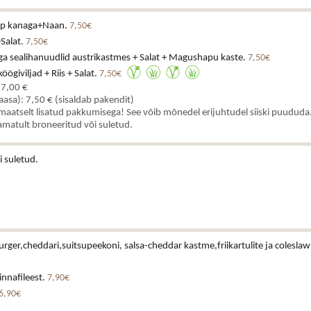
upp kanaga+Naan.
7,50€
+Salat.
7,50€
ga sealihanuudlid austrikastmes + Salat + Magushapu kaste.
7,50€
ögiviljad + Riis + Salat.
7,50€
 7,00 €
kaasa): 7,50 € (sisaldab pakendit)
aatselt lisatud pakkumisega! See võib mõnedel erijuhtudel siiski puududa.
matult broneeritud või suletud.
i suletud.
urger,cheddari,suitsupeekoni, salsa-cheddar kastme,friikartulite ja coleslaw
rinnafileest.
7,90€
6,90€