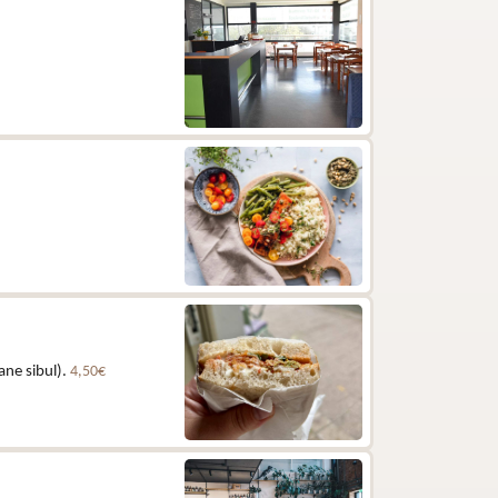
ane sibul).
4,50€