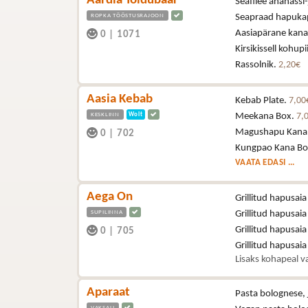
Aardla Toidubaar
Seafilee ananassi-
ROPKA TÖÖSTUSRAJOON
Seapraad hapukapsa
Aasiapärane kana (
0
|
1071
Kirsikissell kohup
Rassolnik.
2,20€
Aasia Kebab
Kebab Plate.
7,00
KESKLINN
Wolt
Meekana Box.
7,
Magushapu Kana
0
|
702
Kungpao Kana Bo
VAATA EDASI ...
Aega On
Grillitud hapusaia
SUPILINNA
Grillitud hapusaia
Grillitud hapusaia
0
|
705
Grillitud hapusai
Lisaks kohapeal va
Aparaat
Pasta bolognese, 
VAKSALI