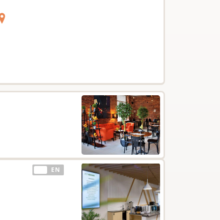
EE
EN