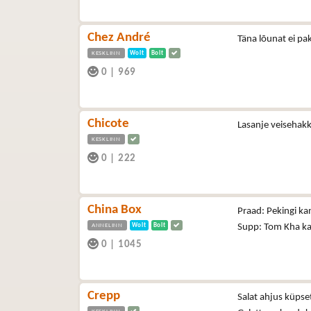
Chez André
Täna lõunat ei pa
KESKLINN
Wolt
Bolt
0
|
969
Chicote
Lasanje veisehakk
KESKLINN
0
|
222
China Box
Praad: Pekingi ka
ANNELINN
Wolt
Bolt
Supp: Tom Kha kan
0
|
1045
Crepp
Salat ahjus küpse