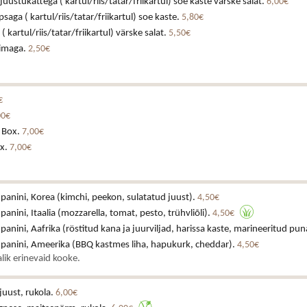
juustukattega ( kartul/riis/tatar/friikartul) soe kaste värske salat.
6,00€
ga ( kartul/riis/tatar/friikartul) soe kaste.
5,80€
 kartul/riis/tatar/friikartul) värske salat.
5,50€
iimaga.
2,50€
€
00€
 Box.
7,00€
x.
7,00€
 panini, Korea (kimchi, peekon, sulatatud juust).
4,50€
 panini, Itaalia (mozzarella, tomat, pesto, trühvliõli).
4,50€
 panini, Aafrika (röstitud kana ja juurviljad, harissa kaste, marineeritud pun
a panini, Ameerika (BBQ kastmes liha, hapukurk, cheddar).
4,50€
lik erinevaid kooke.
juust, rukola.
6,00€