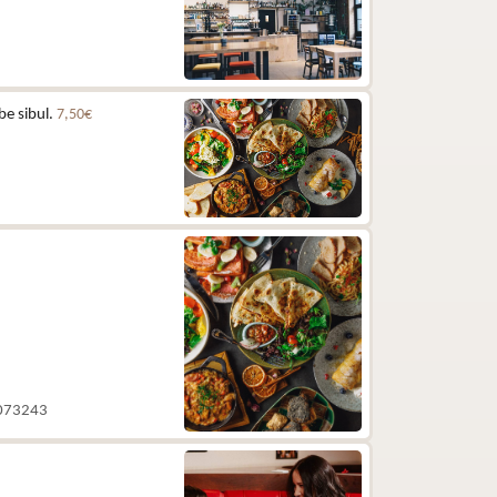
be sibul.
7,50€
 5073243