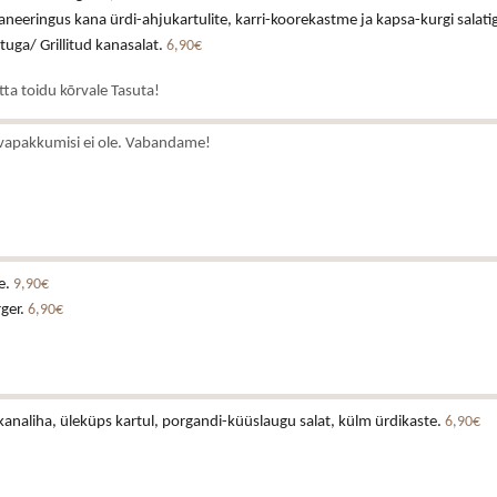
neeringus kana ürdi-ahjukartulite, karri-koorekastme ja kapsa-kurgi salati
stuga/ Grillitud kanasalat.
6,90€
atta toidu kõrvale Tasuta!
vapakkumisi ei ole. Vabandame!
e.
9,90€
rger.
6,90€
analiha, üleküps kartul, porgandi-küüslaugu salat, külm ürdikaste.
6,90€