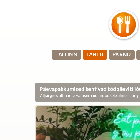
TALLINN
TARTU
PÄRNU
Päevapakkumised kehtivad tööpäeviti lõu
Alljärgnevalt näete varasemaid, nüüdseks ilmselt ae