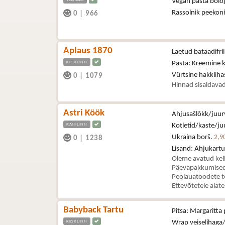
Vegan pasta bolo
Rassolnik peekon
0
|
966
Aplaus 1870
Laetud bataadifri
KESKLINN
Pasta: Kreemine 
Vürtsine hakklih
0
|
1079
Hinnad sisaldavad
Astri Köök
Ahjusašlõkk/juurv
RÄNILINN
Kotletid/kaste/juu
Ukraina borš.
2,9
0
|
1238
Lisand: Ahjukartul
Oleme avatud kel
Päevapakkumised 
Peolauatoodete t
Ettevõtetele alat
Babyback Tartu
Pitsa: Margaritta 
KESKLINN
Wrap veiselihaga/