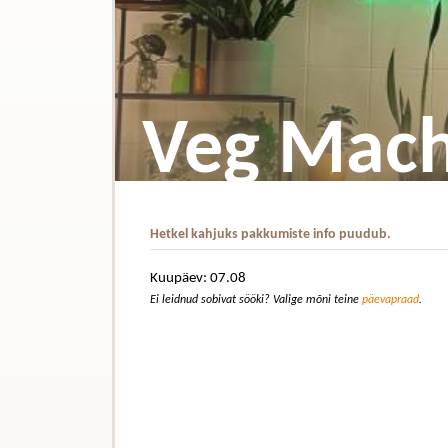
Veg Mach
Hetkel kahjuks pakkumiste info puudub.
Kuupäev: 07.08
Ei leidnud sobivat sööki? Valige mõni teine
päevapraad
.