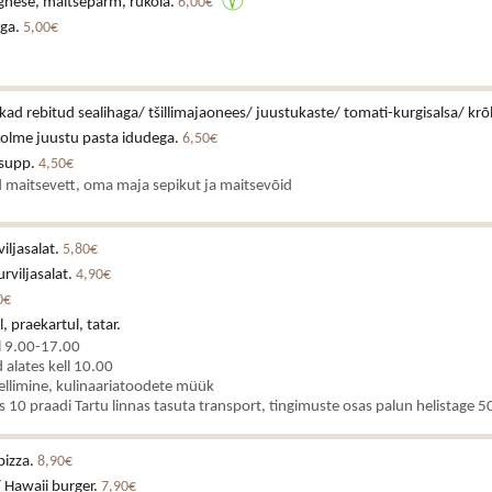
gnese, maitsepärm, rukola.
6,00€
iga.
5,00€
ikad rebitud sealihaga/ tšillimajaonees/ juustukaste/ tomati-kurgisalsa/ krõ
kolme juustu pasta idudega.
6,50€
asupp.
4,50€
 maitsevett, oma maja sepikut ja maitsevõid
iljasalat.
5,80€
rviljasalat.
4,90€
0€
, praekartul, tatar.
l 9.00-17.00
alates kell 10.00
ellimine, kulinaariatoodete müük
es 10 praadi Tartu linnas tasuta transport, tingimuste osas palun helistage
pizza.
8,90€
 Hawaii burger.
7,90€