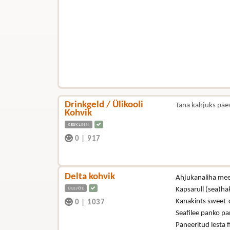
Drinkgeld / Ülikooli
Täna kahjuks päe
Kohvik
KESKLINN
0
|
917
Delta kohvik
Ahjukanaliha mee-
ÜLEJÕE
Kapsarull (sea)hak
Kanakints sweet-ch
0
|
1037
Seafilee panko pan
Paneeritud lesta fi