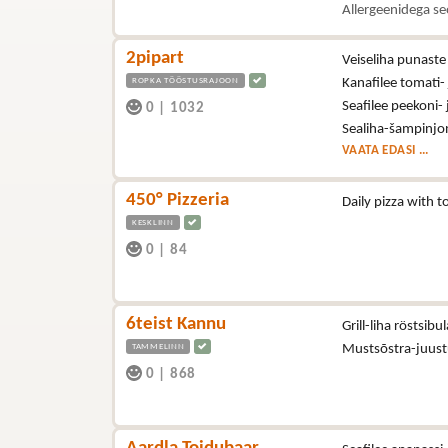
Allergeenidega se
2pipart
Veiseliha punast
ROPKA TÖÖSTUSRAJOON
Kanafilee tomati-
Seafilee peekoni-
0
|
1032
Sealiha-šampinjon
VAATA EDASI ...
450° Pizzeria
Daily pizza with
KESKLINN
0
|
84
6teist Kannu
Grill-liha röstsibu
TAMMELINN
Mustsõstra-juus
0
|
868