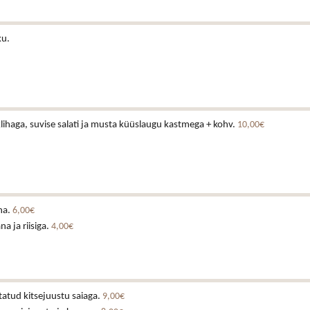
ku.
lihaga, suvise salati ja musta küüslaugu kastmega + kohv.
10,00€
na.
6,00€
a ja riisiga.
4,00€
tatud kitsejuustu saiaga.
9,00€