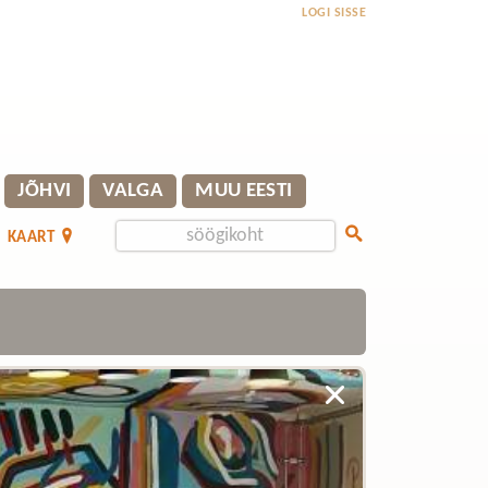
LOGI SISSE
JÕHVI
VALGA
MUU EESTI
KAART