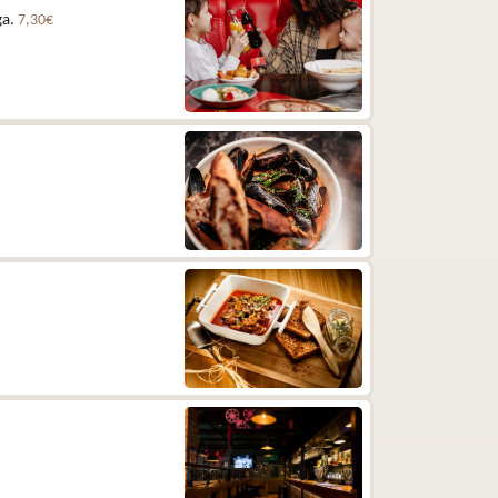
ga.
7,30€