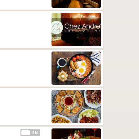
EE
EN