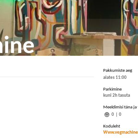
ine
Pakkumiste aeg
alates 11:00
Parkimine
kuni 2h tasuta
Meeldimisi täna ja
0
|
0
Koduleht
Www.vegmachine