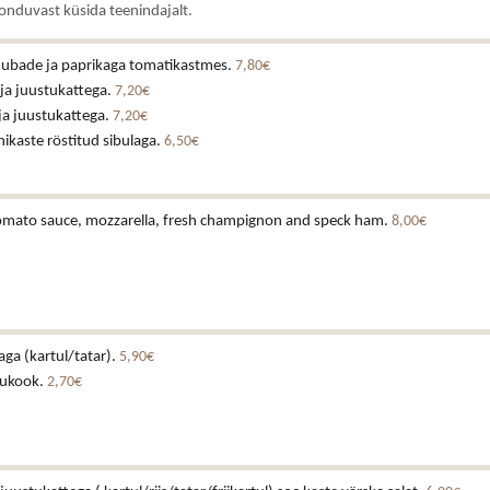
onduvast küsida teenindajalt.
e ubade ja paprikaga tomatikastmes.
7,80€
 ja juustukattega.
7,20€
 ja juustukattega.
7,20€
ikaste röstitud sibulaga.
6,50€
 tomato sauce, mozzarella, fresh champignon and speck ham.
8,00€
laga (kartul/tatar).
5,90€
tukook.
2,70€