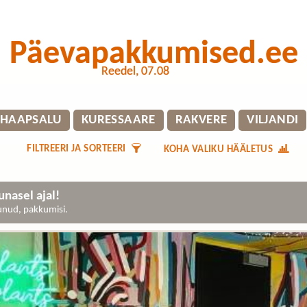
Päevapakkumised.ee
Reedel, 07.08
HAAPSALU
KURESSAARE
RAKVERE
VILJANDI
FILTREERI JA SORTEERI
KOHA VALIKU HÄÄLETUS
nasel ajal!
gunud, pakkumisi.