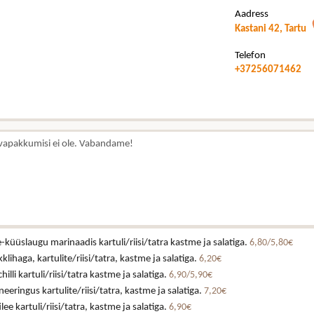
Aadress
Kastani 42, Tartu
Telefon
+37256071462
vapakkumisi ei ole. Vabandame!
küüslaugu marinaadis kartuli/riisi/tatra kastme ja salatiga.
6,80/5,80€
klihaga, kartulite/riisi/tatra, kastme ja salatiga.
6,20€
illi kartuli/riisi/tatra kastme ja salatiga.
6,90/5,90€
eeringus kartulite/riisi/tatra, kastme ja salatiga.
7,20€
lee kartuli/riisi/tatra, kastme ja salatiga.
6,90€