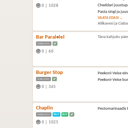
Cheddari juustupa
0
|
1028
Pasta singi ja juu
VAATA EDASI ...
Allikavesi ja Ciab
Bar Paral•lel
Täna kahjuks päe
KESKLINN
0
|
60
Burger Stop
Peekoni-Veise ein
KARLOVA
Peekoni-Veise bu
0
|
365
Chaplin
Pestomarinaadis k
KESKLINN
Wolt
Bolt
0
|
1025